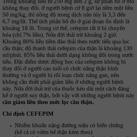
Trong khoảng liều từ 250 mg đến 2 g, sự phân bố ở mô
không thay đổi. ở người bệnh cứ 8 giờ lại tiêm một liều
50 mg/kg, thì nồng độ trong dịch não tủy là 3,3 đến
6,7 mg/lít. Thể tích phân bố đo ở giai đoạn ổn định là
khoảng 18 lít. Trong cơ thể, cefepim rất ít bị chuyển
hóa (chỉ 7% liều). Nửa đời thải trừ khoảng 2 giờ.
Khoảng 80% liều tiêm đào thải theo nước tiểu qua lọc
cầu thận; độ thanh thải cefepim của thận là khoảng 130
ml/phút. 85% liều thải dưới dạng không đổi trong nước
tiểu. Ðặc điểm dược động học của cefepim không bị
thay đổi ở người cao tuổi có chức năng thận bình
thường và ở người bị rối loạn chức năng gan, nên
không cần thiết phải giảm liều ở những người bệnh
này. Nửa đời thải trừ của thuốc kéo dài một cách đáng
kể ở người suy thận, bởi vậy với những người bệnh này
cần giảm liều theo mức lọc cầu thận.
Chỉ định CEFEPIM
Nhiễm khuẩn nặng đường niệu có biến chứng
(kể cả có viêm bể thận kèm theo)