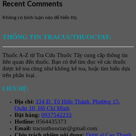
Recent Comments
Không có bình luận nào để hiển thị.
THÔNG TIN TRACUUTHUOCTAY:
Thuốc A-Z từ Tra Cứu Thuốc Tây cung cấp thông tin
liên quan đến thuốc. Bạn có thể tìm đọc về các thuốc
được kê toa cũng như không kê toa, hoặc tìm hiểu dựa
trên phân loại.
LIÊN HỆ:
Địa chỉ:
334 Đ. Tô Hiến Thành, Phường 15,
Quận 10, Hồ Chí Minh
Đặt hàng:
0937542233
Hotline:
0564435373
Email:
tracuuthuoctay@gmail.com.
Chịu trách nhiệm nội dung:
Dược sĩ Cao Thanh