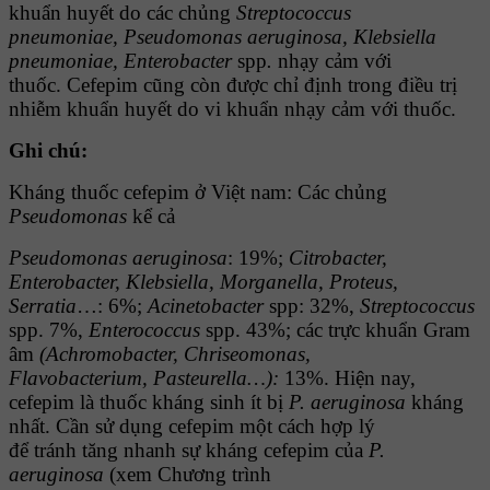
khuẩn huyết do các chủng
Streptococcus
pneumoniae,
Pseudomonas aeruginosa, Klebsiella
pneumoniae, Enterobacter
spp
.
nhạy cảm với
thuốc. Cefepim cũng còn được chỉ định trong điều trị
nhiễm khuẩn huyết do vi khuẩn nhạy cảm với thuốc.
Ghi chú:
Kháng thuốc cefepim ở Việt nam: Các chủng
Pseudomonas
kể cả
Pseudomonas aeruginosa
: 19%;
Citrobacter,
Enterobacter, Klebsiella, Morganella, Proteus,
Serratia
…: 6%;
Acinetobacter
spp: 32%,
Streptococcus
spp. 7%,
Enterococcus
spp. 43%; các trực khuẩn
Gram
âm
(Achromobacter, Chriseomonas,
Flavobacterium,
Pasteurella…):
13%. Hiện nay,
cefepim là thuốc kháng sinh ít bị
P. aeruginosa
kháng
nhất. Cần sử
dụng cefepim một cách hợp lý
để
tránh
tăng nhanh sự kháng cefepim của
P.
aeruginosa
(xem Chương trình