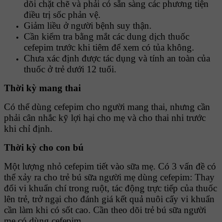
dõi chặt chẽ và phải có sẵn sàng các phương tiện
điều trị sốc phản vệ.
Giảm liều ở người bệnh suy thận.
Cần kiểm tra bằng mắt các dung dịch thuốc
cefepim trước khi tiêm để xem có tủa không.
Chưa xác định được tác dụng và tính an toàn của
thuốc ở trẻ dưới 12 tuổi.
Thời kỳ mang thai
Có thể dùng cefepim cho người mang thai, nhưng cần
phải cân nhắc kỹ lợi hại cho mẹ và cho thai nhi trước
khi chỉ định.
Thời kỳ cho con bú
Một lượng nhỏ cefepim tiết vào sữa mẹ. Có 3 vấn đề có
thể xảy ra cho trẻ bú sữa người mẹ dùng cefepim: Thay
đổi vi khuẩn chí trong ruột, tác động trực tiếp của thuốc
lên trẻ, trở ngại cho đánh giá kết quả nuôi cấy vi khuẩn
cần làm khi có sốt cao. Cần theo dõi trẻ bú sữa người
mẹ có dùng cefepim.