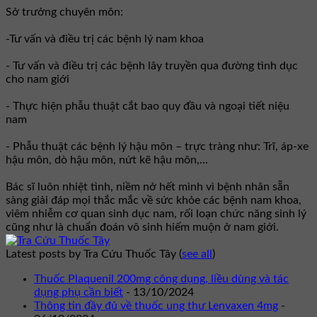
Sở trưởng chuyên môn:
-Tư vấn và điều trị các bệnh lý nam khoa
- Tư vấn và điều trị các bệnh lây truyền qua đường tình dục
cho nam giới
- Thực hiện phẫu thuật cắt bao quy đầu và ngoại tiết niệu
nam
- Phẫu thuật các bệnh lý hậu môn – trực tràng như: Trĩ, áp-xe
hậu môn, dò hậu môn, nứt kẽ hậu môn,...
Bác sĩ luôn nhiệt tình, niềm nở hết mình vì bệnh nhân sẵn
sàng giải đáp mọi thắc mắc về sức khỏe các bệnh nam khoa,
viêm nhiễm cơ quan sinh dục nam, rối loạn chức năng sinh lý
cũng như là chuẩn đoán vô sinh hiếm muộn ở nam giới.
Latest posts by Tra Cứu Thuốc Tây
(
see all
)
Thuốc Plaquenil 200mg công dụng, liều dùng và tác
dụng phụ cần biết
- 13/10/2024
Thông tin đầy đủ về thuốc ung thư Lenvaxen 4mg
-