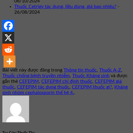
06/10/2024
Thuốc Cetrigy tác dụng, liều dùng, giá bao nhiêu?
-
26/08/2024
Bài viết này được đăng trong
Thông tin thuốc
,
Thuốc A-Z
,
Thuốc chống bệnh truyền nhiễm
,
Thuốc Kháng sinh
và được
gắn thẻ
CEFEPIM
,
CEFEPIM chỉ định thuốc
,
CEFEPIM giá
thuốc
,
CEFEPIM tác dụng thuốc
,
CEFEPIM thuốc gì?
,
Kháng
sinh nhóm cephalosporin thế hệ 4.
.
Tra Cứu Thuốc Tây