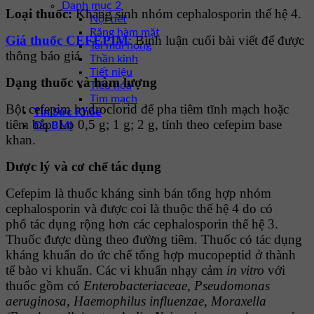
Danh mục 2
Loại thuốc:
Kháng sinh nhóm cephalosporin thế
hệ
4.
Nội tiết
Răng hàm mặt
Giá thuốc CEFEPIM
: Bình luận cuối bài viết để được
Tai mũi họng
thông báo giá
Thần kinh
Tiết niệu
Dạng thuốc và hàm lượng
Tiêu hóa
Tim mạch
Bột cefepim hydroclorid để pha tiêm tĩnh mạch hoặc
Tin Sức Khỏe
tiêm bắp: Lọ 0,5 g; 1 g; 2 g, tính theo cefepim base
Đo BMI
khan.
Dược lý và cơ chế tác dụng
Cefepim là thuốc kháng sinh bán tổng hợp nhóm
cephalosporin và được coi là thuộc thế hệ 4 do có
phổ tác dụng rộng hơn các cephalosporin thế hệ 3.
Thuốc được dùng theo đường tiêm. Thuốc có tác dụng
kháng khuẩn do ức chế tổng hợp mucopeptid ở thành
tế bào vi khuẩn. Các vi khuẩn nhạy cảm
in vitro
với
thuốc gồm có
Enterobacteriaceae,
Pseudomonas
aeruginosa, Haemophilus influenzae, Moraxella