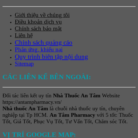
Giới thiệu về chúng tôi
Điều khoản dịch vụ
Chính sách bảo mật
Liên hệ
Chính sách quảng cáo
Phản ứng, khiếu nại
Quy trình biên tập nội dung
Sitemap
CÁC LIÊN KẾ BÊN NGOÀI:
Đối tác liên kết uy tín
Nhà Thuốc An Tâm
Website
https://antampharmacy.vn/
Nhà thuốc An Tâm
là chuỗi nhà thuốc uy tín, chuyên
nghiệp tại Tp HCM.
An Tâm Pharmacy
với 5 tốt: Thuốc
Tốt, Giá Tốt, Phục Vụ Tốt, Tư Vấn Tốt, Chăm sóc Tốt.
VỊ TRÍ GOOGLE MAP: