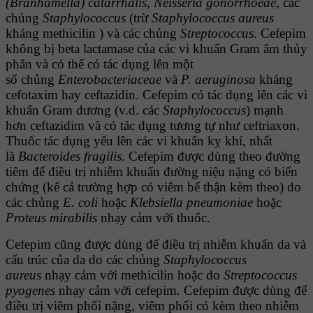
(Branhamella) catarrhalis, Neisseria gonorrhoeae,
các
chủng
Staphylococcus
(trừ
Staphylococcus aureus
kháng methicilin ) và các
chủng
Streptococcus
. Cefepim
không bị beta lactamase của các vi khuẩn Gram âm thủy
phân và có thể có tác dụng lên một
số chủng
Enterobacteriaceae
và
P. aeruginosa
kháng
cefotaxim hay ceftazidin.
Cefepim có tác dụng lên các vi
khuẩn Gram dương (v.d. các
Staphylococcus
) mạnh
hơn ceftazidim và có tác dụng tương tự như
ceftriaxon.
Thuốc tác dụng yếu lên các vi khuẩn kỵ khí, nhất
là
Bacteroides fragilis
. Cefepim được dùng theo đường
tiêm để điều trị nhiễm khuẩn đường niệu nặng có biến
chứng (kể cả trường hợp có viêm bể thận kèm theo) do
các chủng
E. coli
hoặc
Klebsiella pneumoniae
hoặc
Proteus mirabilis
nhạy cảm với thuốc.
Cefepim cũng được dùng để điều trị nhiễm khuẩn da và
cấu trúc của da do các chủng
Staphylococcus
aureus
nhạy cảm với methicilin hoặc do
Streptococcus
pyogenes
nhạy cảm với cefepim. Cefepim được dùng để
điều trị viêm phổi nặng, viêm phổi có kèm theo nhiễm