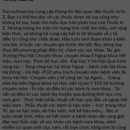
Tracuuthuoctay cung cấp thông tin liên quan đến thuốc từ A-
Z. Bạn có thể tìm đọc về các thuốc được kê toa cũng như
không kê toa, hoặc tìm hiểu dựa trên phân loại của Thuốc A-
Z. Những thông tin trên chỉ mang tính chất tìm hiểu, mở rộng
kiến thức, và không hề cung cấp bất kì lời khuyên về y tế,
điều trị cũng như chẩn đoán. Hãy luôn nhớ tham khảo ý kiến
của bác sĩ hoặc các chuyên gia trước khi bắt đầu, dừng hay
thay đổi phương pháp điều trị, chăm sóc sức khỏe. Tác giả :
Trương Phú Hải Chuyên khoa: chuyên khoa II Ngoại khoa tiết
niệu, nam học. Trình độ học vấn: -Đại học Y Hà Nội Quá trình
công tác: - Từng công tác tại khoa Ngoại – bệnh viện Đa khoa
Hà Đông – Hà Nội -PGĐ phụ trách chuyên môn bệnh viện đa
khoa Hà Nội -Chuyên viên y tế công tác tại Agola... -Giảng
viên bộ môn Ngoại khoa tại Học viện Quân Y 103 Sở trưởng
chuyên môn: -Tư vấn và điều trị các bệnh lý nam khoa - Tư
vấn và điều trị các bệnh lây truyền qua đường tình dục cho
nam giới - Thực hiện phẫu thuật cắt bao quy đầu và ngoại tiết
niệu nam - Phẫu thuật các bệnh lý hậu môn – trực tràng như:
Trĩ, áp-xe hậu môn, dò hậu môn, nứt kẽ hậu môn,... Bác sĩ
luôn nhiệt tình, niềm nở hết mình vì bệnh nhân sẵn sàng giải
đáp mọi thắc mắc về sức khỏe các bệnh nam khoa, viêm
nhiễm cơ quan sinh dục nam, rối loạn chức năng sinh lý cũng