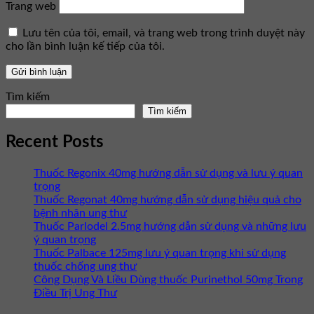
Trang web
Lưu tên của tôi, email, và trang web trong trình duyệt này
cho lần bình luận kế tiếp của tôi.
Tìm kiếm
Tìm kiếm
Recent Posts
Thuốc Regonix 40mg hướng dẫn sử dụng và lưu ý quan
trọng
Thuốc Regonat 40mg hướng dẫn sử dụng hiệu quả cho
bệnh nhân ung thư
Thuốc Parlodel 2.5mg hướng dẫn sử dụng và những lưu
ý quan trọng
Thuốc Palbace 125mg lưu ý quan trọng khi sử dụng
thuốc chống ung thư
Công Dụng Và Liều Dùng thuốc Purinethol 50mg Trong
Điều Trị Ung Thư