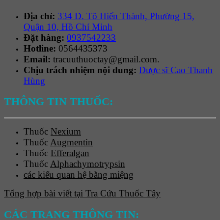
Địa chỉ:
334 Đ. Tô Hiến Thành, Phường 15,
Quận 10, Hồ Chí Minh
Đặt hàng:
0937542233
Hotline:
0564435373
Email:
tracuuthuoctay@gmail.com.
Chịu trách nhiệm nội dung:
Dược sĩ Cao Thanh
Hùng
THÔNG TIN THUỐC:
Thuốc
Nexium
Thuốc
Augmentin
Thuốc
Efferalgan
Thuốc
Alphachymotrypsin
các kiểu quan hệ bằng miệng
Tổng hợp bài viết tại Tra Cứu Thuốc Tây
CÁC TRANG THÔNG TIN: