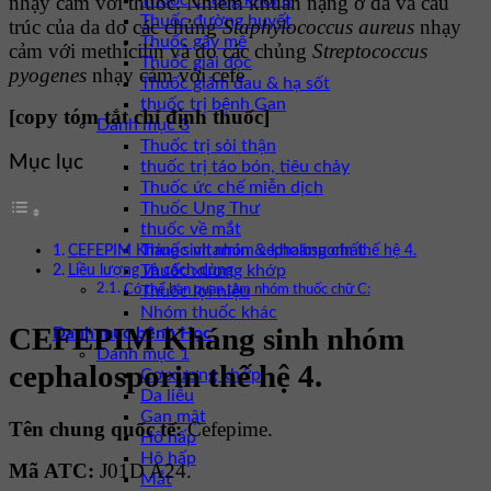
nhạy cảm với thuốc. Nhiễm khuẩn nặng ở da và cấu
Thuốc chống khối u
Thuốc đường huyết
trúc của da do các chủng
Staphylococcus aureus
nhạy
Thuốc gây mê
cảm với methicilin và do các chủng
Streptococcus
Thuốc giải độc
pyogenes
nhạy cảm với cefe
Thuốc giảm đau & hạ sốt
thuốc trị bệnh Gan
[copy tóm tắt chỉ định thuốc]
Danh mục 3
Thuốc trị sỏi thận
Mục lục
thuốc trị táo bón, tiêu chảy
Thuốc ức chế miễn dịch
Thuốc Ung Thư
thuốc về mắt
Thuốc vitamin & khoáng chất
CEFEPIM Kháng sinh nhóm cephalosporin thế hệ 4.
Thuốc xương khớp
Liều lượng và cách dùng
Thuốc lợi niệu
Có thể bạn quan tâm nhóm thuốc chữ C:
Nhóm thuốc khác
CEFEPIM Kháng sinh nhóm
Danh mục bệnh Học
Danh mục 1
cephalosporin thế hệ 4.
Cơ xương khớp
Da liễu
Gan mật
Tên chung quốc tế:
Cefepime.
Hô hấp
Hô hấp
Mã ATC:
J01D A24.
Mắt