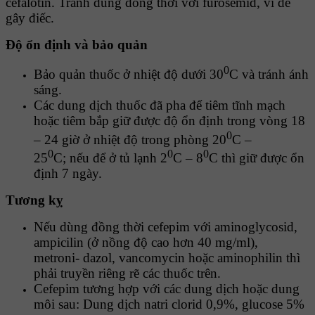
cefalotin. Tránh dùng đồng thời với furosemid, vì dễ
gây điếc.
Ðộ ổn định và bảo quản
0
Bảo quản thuốc ở nhiệt độ dưới 30
C và tránh ánh
sáng.
Các dung dịch thuốc đã pha để tiêm tĩnh mạch
hoặc tiêm bắp giữ được độ ổn định trong vòng 18
0
– 24 giờ ở nhiệt độ trong phòng 20
C –
0
0
0
25
C; nếu để ở tủ lạnh 2
C – 8
C thì giữ được ổn
định 7 ngày.
Tương kỵ
Nếu dùng đồng thời cefepim với aminoglycosid,
ampicilin (ở nồng độ cao hơn 40 mg/ml),
metroni- dazol, vancomycin hoặc aminophilin thì
phải truyền riêng rẽ các thuốc trên.
Cefepim tương hợp với các dung dịch hoặc dung
môi sau: Dung dịch natri clorid 0,9%, glucose 5%