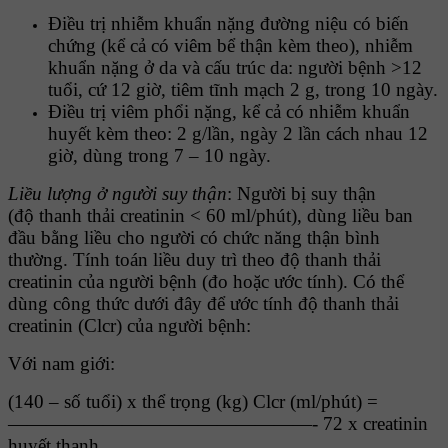
Ðiều trị nhiễm khuẩn nặng đường niệu có biến
chứng (kể cả có viêm bể thận kèm theo), nhiễm
khuẩn nặng ở da và cấu trúc da: người bệnh >12
tuổi, cứ 12 giờ, tiêm tĩnh mạch 2 g, trong 10 ngày.
Ðiều trị viêm phổi nặng, kể cả có nhiễm khuẩn
huyết kèm theo: 2 g/lần, ngày 2 lần cách nhau 12
giờ, dùng trong 7 – 10 ngày.
Liều lượng ở người suy thận
: Người bị
suy thận
(độ
thanh thải creatinin
< 60 ml/phút), dùng liều ban
đầu bằng liều cho người có chức năng thận bình
thường. Tính toán liều duy trì theo độ thanh thải
creatinin của người bệnh (đo hoặc ước tính). Có thể
dùng công thức dưới đây để ước tính độ thanh thải
creatinin (Clcr) của người bệnh:
Với nam giới:
(140 – số tuổi) x thể trọng (kg) Clcr (ml/phút) =
————————————————- 72 x creatinin
huyết thanh