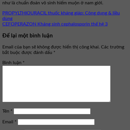
như là chuẩn đoán vô sinh hiếm muộn ở nam giới.
PROPYLTHIOURACIL thuốc kháng giáp: Công dụng & liều
dùng
CEFOPERAZON Kháng sinh cephalosporin thế hệ 3
Để lại một bình luận
Email của bạn sẽ không được hiển thị công khai.
Các trường
bắt buộc được đánh dấu
*
Bình luận
*
Tên
*
Email
*