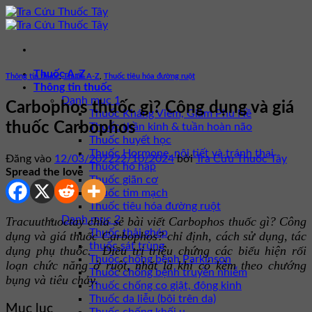
Bỏ
qua
nội
dung
Thuốc A-Z
Thông tin thuốc
,
Thuốc A-Z
,
Thuốc tiêu hóa đường ruột
Thông tin thuốc
Danh mục 1
Carbophos thuốc gì? Công dụng và giá
Thuốc Kháng Viêm, Giảm Phù Nề
thuốc Carbophos
Thuốc thần kinh & tuần hoàn não
Thuốc huyết học
Thuốc Hormone, nội tiết và tránh thai
Đăng vào
12/03/2022
22/10/2024
bởi
Tra Cứu Thuốc Tây
Thuốc hô hấp
Spread the love
Thuốc giãn cơ
Thuốc tim mạch
Thuốc tiêu hóa đường ruột
Danh mục 2
Tracuuthuoctay chia sẻ bài viết Carbophos thuốc gì? Công
Thuốc thải ghép
dụng và giá thuốc Carbophos? chỉ định, cách sử dụng, tác
thuốc sát trùng
dụng phụ thuốc. Điều trị triệu chứng các biểu hiện rối
Thuốc chống bệnh Parkinson
loạn chức năng ở ruột, nhất là khi có kèm theo chướng
Thuốc chống bệnh truyền nhiễm
bụng và tiêu chảy.
Thuốc chống co giật, động kinh
Thuốc da liễu (bôi trên da)
Mục lục