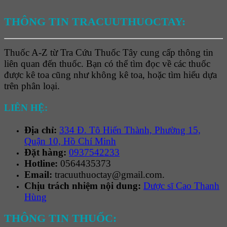
THÔNG TIN TRACUUTHUOCTAY:
Thuốc A-Z từ Tra Cứu Thuốc Tây cung cấp thông tin
liên quan đến thuốc. Bạn có thể tìm đọc về các thuốc
được kê toa cũng như không kê toa, hoặc tìm hiểu dựa
trên phân loại.
LIÊN HỆ:
Địa chỉ:
334 Đ. Tô Hiến Thành, Phường 15,
Quận 10, Hồ Chí Minh
Đặt hàng:
0937542233
Hotline:
0564435373
Email:
tracuuthuoctay@gmail.com.
Chịu trách nhiệm nội dung:
Dược sĩ Cao Thanh
Hùng
THÔNG TIN THUỐC: