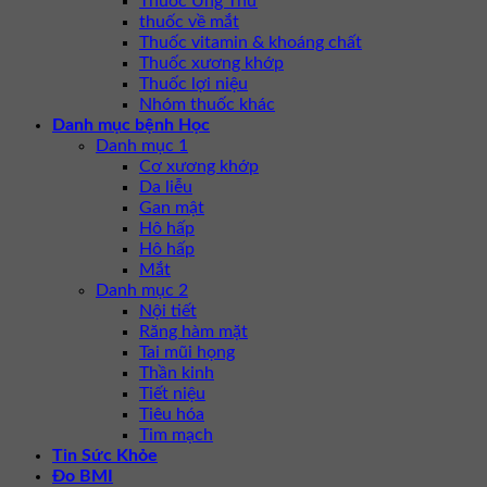
Thuốc Ung Thư
thuốc về mắt
Thuốc vitamin & khoáng chất
Thuốc xương khớp
Thuốc lợi niệu
Nhóm thuốc khác
Danh mục bệnh Học
Danh mục 1
Cơ xương khớp
Da liễu
Gan mật
Hô hấp
Hô hấp
Mắt
Danh mục 2
Nội tiết
Răng hàm mặt
Tai mũi họng
Thần kinh
Tiết niệu
Tiêu hóa
Tim mạch
Tin Sức Khỏe
Đo BMI