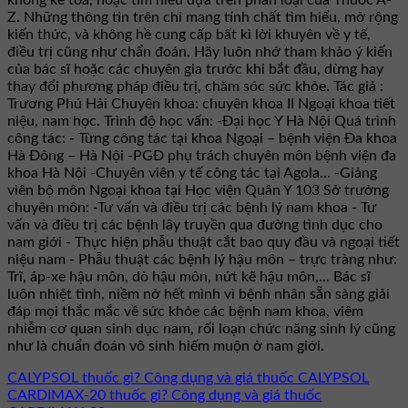
Z. Những thông tin trên chỉ mang tính chất tìm hiểu, mở rộng
kiến thức, và không hề cung cấp bất kì lời khuyên về y tế,
điều trị cũng như chẩn đoán. Hãy luôn nhớ tham khảo ý kiến
của bác sĩ hoặc các chuyên gia trước khi bắt đầu, dừng hay
thay đổi phương pháp điều trị, chăm sóc sức khỏe. Tác giả :
Trương Phú Hải Chuyên khoa: chuyên khoa II Ngoại khoa tiết
niệu, nam học. Trình độ học vấn: -Đại học Y Hà Nội Quá trình
công tác: - Từng công tác tại khoa Ngoại – bệnh viện Đa khoa
Hà Đông – Hà Nội -PGĐ phụ trách chuyên môn bệnh viện đa
khoa Hà Nội -Chuyên viên y tế công tác tại Agola... -Giảng
viên bộ môn Ngoại khoa tại Học viện Quân Y 103 Sở trưởng
chuyên môn: -Tư vấn và điều trị các bệnh lý nam khoa - Tư
vấn và điều trị các bệnh lây truyền qua đường tình dục cho
nam giới - Thực hiện phẫu thuật cắt bao quy đầu và ngoại tiết
niệu nam - Phẫu thuật các bệnh lý hậu môn – trực tràng như:
Trĩ, áp-xe hậu môn, dò hậu môn, nứt kẽ hậu môn,... Bác sĩ
luôn nhiệt tình, niềm nở hết mình vì bệnh nhân sẵn sàng giải
đáp mọi thắc mắc về sức khỏe các bệnh nam khoa, viêm
nhiễm cơ quan sinh dục nam, rối loạn chức năng sinh lý cũng
như là chuẩn đoán vô sinh hiếm muộn ở nam giới.
CALYPSOL thuốc gì? Công dụng và giá thuốc CALYPSOL
CARDIMAX-20 thuốc gì? Công dụng và giá thuốc