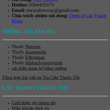
Hotline:
0564435373
Email:
tracuuthuoctay@gmail.com.
Chịu trách nhiệm nội dung:
Dược sĩ Cao Thanh
Hùng
THÔNG TIN THUỐC:
Thuốc
Nexium
Thuốc
Augmentin
Thuốc
Efferalgan
Thuốc
Alphachymotrypsin
các kiểu quan hệ bằng miệng
Tổng hợp bài viết tại Tra Cứu Thuốc Tây
CÁC TRANG THÔNG TIN:
Giới thiệu về chúng tôi
Điều khoản dịch vụ