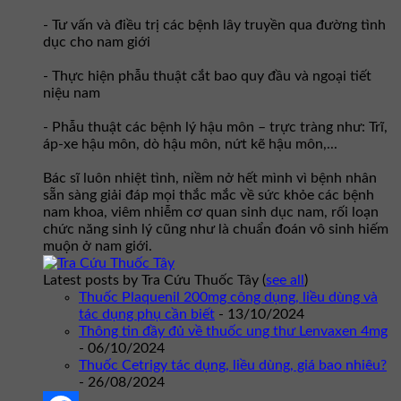
- Tư vấn và điều trị các bệnh lây truyền qua đường tình
dục cho nam giới
- Thực hiện phẫu thuật cắt bao quy đầu và ngoại tiết
niệu nam
- Phẫu thuật các bệnh lý hậu môn – trực tràng như: Trĩ,
áp-xe hậu môn, dò hậu môn, nứt kẽ hậu môn,...
Bác sĩ luôn nhiệt tình, niềm nở hết mình vì bệnh nhân
sẵn sàng giải đáp mọi thắc mắc về sức khỏe các bệnh
nam khoa, viêm nhiễm cơ quan sinh dục nam, rối loạn
chức năng sinh lý cũng như là chuẩn đoán vô sinh hiếm
muộn ở nam giới.
Latest posts by Tra Cứu Thuốc Tây
(
see all
)
Thuốc Plaquenil 200mg công dụng, liều dùng và
tác dụng phụ cần biết
- 13/10/2024
Thông tin đầy đủ về thuốc ung thư Lenvaxen 4mg
- 06/10/2024
Thuốc Cetrigy tác dụng, liều dùng, giá bao nhiêu?
- 26/08/2024