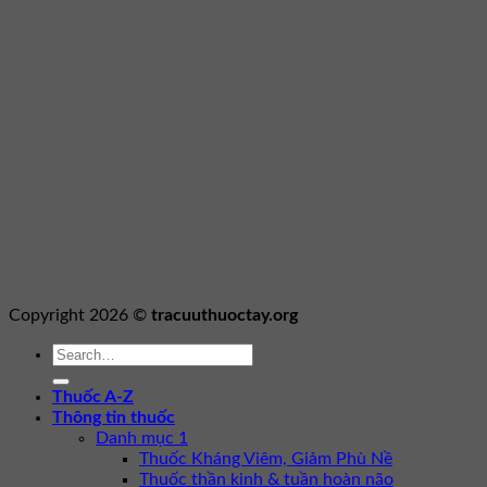
Copyright 2026 ©
tracuuthuoctay.org
Thuốc A-Z
Thông tin thuốc
Danh mục 1
Thuốc Kháng Viêm, Giảm Phù Nề
Thuốc thần kinh & tuần hoàn não