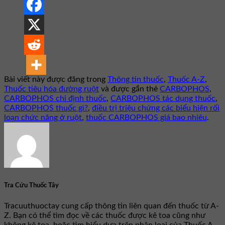
Bài viết này được đăng trong
Thông tin thuốc
,
Thuốc A-Z
,
Thuốc tiêu hóa đường ruột
và được gắn thẻ
CARBOPHOS
,
CARBOPHOS chỉ định thuốc
,
CARBOPHOS tác dụng thuốc
,
CARBOPHOS thuốc gì?
,
điều trị triệu chứng các biểu hiện rối
loạn chức năng ở ruột
,
thuốc CARBOPHOS giá bao nhiêu
.
Tra Cứu Thuốc Tây
Tracuuthuoctay cung cấp thông tin liên quan đến thuốc từ A-
Z. Bạn có thể tìm đọc về các thuốc được kê toa cũng như
không kê toa, hoặc tìm hiểu dựa trên phân loại của Thuốc A-