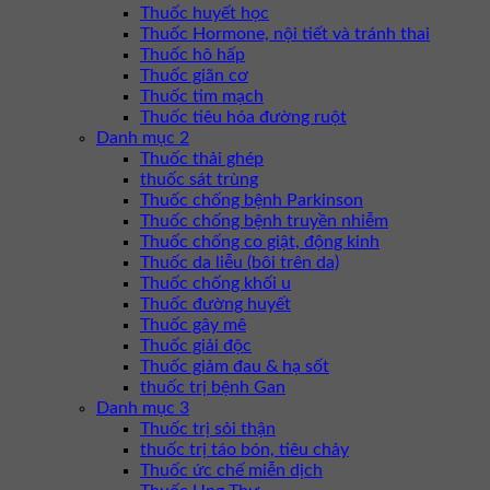
Thuốc huyết học
Thuốc Hormone, nội tiết và tránh thai
Thuốc hô hấp
Thuốc giãn cơ
Thuốc tim mạch
Thuốc tiêu hóa đường ruột
Danh mục 2
Thuốc thải ghép
thuốc sát trùng
Thuốc chống bệnh Parkinson
Thuốc chống bệnh truyền nhiễm
Thuốc chống co giật, động kinh
Thuốc da liễu (bôi trên da)
Thuốc chống khối u
Thuốc đường huyết
Thuốc gây mê
Thuốc giải độc
Thuốc giảm đau & hạ sốt
thuốc trị bệnh Gan
Danh mục 3
Thuốc trị sỏi thận
thuốc trị táo bón, tiêu chảy
Thuốc ức chế miễn dịch