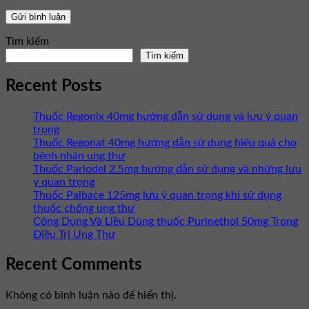
Tìm kiếm
Tìm kiếm
Recent Posts
Thuốc Regonix 40mg hướng dẫn sử dụng và lưu ý quan
trọng
Thuốc Regonat 40mg hướng dẫn sử dụng hiệu quả cho
bệnh nhân ung thư
Thuốc Parlodel 2.5mg hướng dẫn sử dụng và những lưu
ý quan trọng
Thuốc Palbace 125mg lưu ý quan trọng khi sử dụng
thuốc chống ung thư
Công Dụng Và Liều Dùng thuốc Purinethol 50mg Trong
Điều Trị Ung Thư
Recent Comments
Không có bình luận nào để hiển thị.