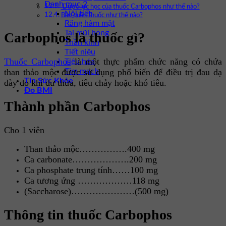
Danh mục 2
Dược lực học của thuốc Carbophos như thế nào?
Nội tiết
Bảo quản thuốc như thế nào?
Răng hàm mặt
Tai mũi họng
Carbophos là thuốc gì?
Thần kinh
Tiết niệu
Thuốc Carbophos
là một thực phẩm chức năng có chứa
Tiêu hóa
Tim mạch
than thảo mộc được sử dụng phổ biến để điều trị đau dạ
Tin Sức Khỏe
dày do khí dư thừa, tiêu chảy hoặc khó tiêu.
Đo BMI
Thành phần Carbophos
Cho 1 viên
Than thảo mộc…………….400 mg
Ca carbonate……………….200 mg
Ca phosphate trung tính……100 mg
Ca tương ứng ………………118 mg
(Saccharose)…………………(500 mg)
Thông tin thuốc Carbophos