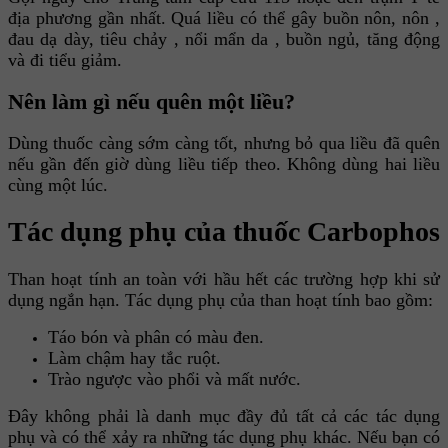
địa phương gần nhất. Quá liều có thể gây buồn nôn, nôn ,
đau dạ dày, tiêu chảy , nổi mẩn da , buồn ngủ, tăng động
và đi tiểu giảm.
Nên làm gì nếu quên một liều?
Dùng thuốc càng sớm càng tốt, nhưng bỏ qua liều đã quên
nếu gần đến giờ dùng liều tiếp theo. Không dùng hai liều
cùng một lúc.
Tác dụng phụ của thuốc Carbophos
Than hoạt tính an toàn với hầu hết các trường hợp khi sử
dụng ngắn hạn. Tác dụng phụ của than hoạt tính bao gồm:
Táo bón và phân có màu đen.
Làm chậm hay tắc ruột.
Trào ngược vào phổi và mất nước.
Đây không phải là danh mục đầy đủ tất cả các tác dụng
phụ và có thể xảy ra những tác dụng phụ khác. Nếu bạn có