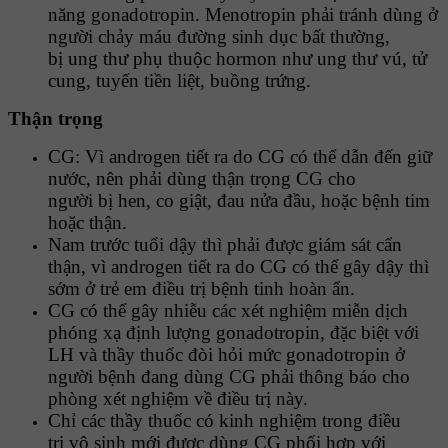
năng gonadotropin. Menotropin phải tránh dùng ở
người chảy máu đường sinh dục bất thường,
bị ung thư phụ thuộc hormon như ung thư vú, tử
cung, tuyến tiền liệt, buồng
trứng.
Thận trọng
CG: Vì androgen tiết ra do CG có thể dẫn đến giữ
nước, nên phải dùng thận trọng CG cho
người bị hen, co giật, đau nửa đầu, hoặc bệnh tim
hoặc thận.
Nam trước tuổi dậy thì phải được giám sát cẩn
thận, vì androgen tiết ra do CG có thể gây dậy thì
sớm ở trẻ em điều trị bệnh tinh hoàn ẩn.
CG có thể gây nhiễu các xét nghiệm miễn dịch
phóng xạ định lượng gonadotropin, đặc biệt với
LH và thầy thuốc đòi hỏi mức gonadotropin ở
người bệnh đang dùng CG phải thông báo cho
phòng xét nghiệm về điều trị này.
Chỉ các thầy thuốc có kinh nghiệm trong điều
trị vô sinh mới được dùng CG phối hợp với