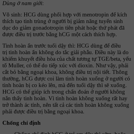
Dùng ở nam giới
:
Vô sinh: HCG dùng phối hợp với menotropin để kích
thích tạo tinh trùng ở người bị giảm năng tuyến sinh
dục do giảm gonadotropin tiên phát hoặc thứ phát đã
được điều trị trước bằng hCG một cách thích hợp.
Tinh hoàn ẩn trước tuổi dậy thì: HCG dùng để điều
trị tinh hoàn ẩn không do tắc giải phẫu. Ðiều này là do
khiếm khuyết điều hòa của chất tương tự TGE/beta, yếu
tố Muller, có thể do tiếp xúc với dioxin. Như vậy, phải
cắt bỏ bằng ngoại khoa, không điều trị nội tiết. Thông
thường, hCG được coi làm tinh hoàn xuống ở người có
tinh hoàn bị co kéo lên, mà đến tuổi dậy thì sẽ xuống.
HCG có thể giúp ích trong chẩn đoán ở người không
nắn thấy tinh hoàn. Vì tinh hoàn không xuống rất hay
trở thành ác tính, nên tất cả các tinh hoàn không xuống
phải được điều trị bằng ngoại khoa.
Chống chỉ định