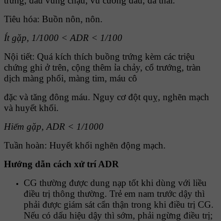
trứng, đau vùng chậu, vú cương đau, đa thai.
Tiêu hóa: Buồn nôn, nôn.
Ít gặp, 1/1000 < ADR < 1/100
Nội tiết: Quá kích thích buồng trứng kèm các triệu
chứng ghi ở trên, cộng thêm ỉa chảy, cổ trướng, tràn
dịch màng phổi, màng tim, máu cô
đặc và tăng đông máu. Nguy cơ đột quỵ, nghẽn mạch
và huyết khối.
Hiếm gặp, ADR < 1/1000
Tuần hoàn: Huyết khối nghẽn động mạch.
Hướng dẫn cách xử trí ADR
CG thường được dung nạp tốt khi dùng với liều
điều trị thông thường. Trẻ em nam trước dậy thì
phải được giám sát cẩn thận trong khi điều trị CG.
Nếu có dấu hiệu dậy thì sớm, phải ngừng điều trị;