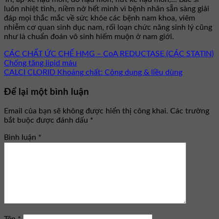
luôn nhiệt tình, niềm nở hết mình vì bệnh nhân sẵn sàng giải
đáp mọi thắc mắc về sức khỏe các bệnh nam khoa, viêm
nhiễm cơ quan sinh dục nam, rối loạn chức năng sinh lý cũng
như là chuẩn đoán vô sinh hiếm muộn ở nam giới.
CÁC CHẤT ỨC CHẾ HMG – CoA REDUCTASE (CÁC STATIN)
Chống tăng lipid máu
CALCI CLORID Khoáng chất: Công dụng & liều dùng
Để lại một bình luận
Email của bạn sẽ không được hiển thị công khai.
Các trường
bắt buộc được đánh dấu
*
Bình luận
*