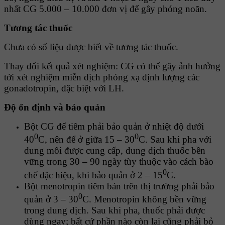
nhất CG 5.000 – 10.000 đơn vị để gây phóng noãn.
Tương tác thuốc
Chưa có số liệu được biết về tương tác thuốc.
Thay đổi kết quả xét nghiệm: CG có thể gây ảnh hưởng
tới xét nghiệm miễn dịch phóng xạ định lượng các
gonadotropin, đặc biệt với LH.
Ðộ ổn định và bảo quản
Bột CG để tiêm phải bảo quản ở nhiệt độ dưới
0
0
40
C, nên để ở giữa 15 – 30
C. Sau khi pha với
dung môi được cung cấp, dung dịch thuốc bền
vững trong 30 – 90 ngày tùy thuộc vào cách bào
0
chế đặc hiệu, khi bảo quản ở 2 – 15
C.
Bột menotropin tiêm bán trên thị trường phải bảo
0
quản ở 3 – 30
C. Menotropin không bền vững
trong dung dịch. Sau khi pha, thuốc phải được
dùng ngay; bất cứ phần nào còn lại cũng phải bỏ