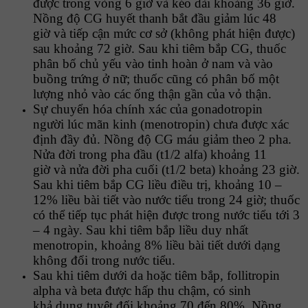
được trong vòng 6 giờ và kéo dài khoảng 36 giờ.
Nồng độ CG huyết thanh bắt đầu giảm lúc 48
giờ và tiếp cận mức cơ sở (không phát hiện được)
sau khoảng 72 giờ. Sau khi tiêm bắp CG, thuốc
phân bố chủ yếu vào tinh hoàn ở nam và vào
buồng trứng ở nữ; thuốc cũng có phân bố một
lượng nhỏ vào các ống thận gần của vỏ thận.
Sự chuyển hóa chính xác của gonadotropin
người lúc mãn kinh (menotropin) chưa được xác
định đầy đủ. Nồng độ CG máu giảm theo 2 pha.
Nửa đời trong pha đầu (t1/2 alfa) khoảng 11
giờ và nửa đời pha cuối (t1/2 beta) khoảng 23 giờ.
Sau khi tiêm bắp CG liều điều trị, khoảng 10 –
12% liều bài tiết vào nước tiểu trong 24 giờ; thuốc
có thể tiếp tục phát hiện được trong nước tiểu tới 3
– 4 ngày. Sau khi tiêm bắp liều duy nhất
menotropin, khoảng 8% liều bài tiết dưới dạng
không đổi trong nước tiểu.
Sau khi tiêm dưới da hoặc tiêm bắp, follitropin
alpha và beta được hấp thu chậm, có sinh
khả dụng tuyệt đối khoảng 70 đến 80%. Nồng