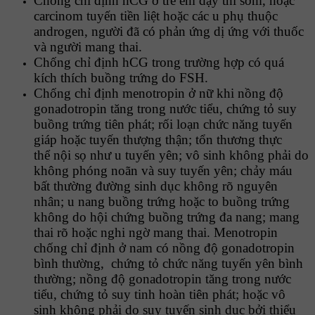
Chống chỉ định hCG ở trẻ em dậy thì sớm, hoặc
carcinom tuyến tiền liệt hoặc các u phụ thuộc
androgen, người đã có phản ứng dị ứng với thuốc
và người mang thai.
Chống chỉ định hCG trong trường hợp có quá
kích thích buồng trứng do FSH.
Chống chỉ định menotropin ở nữ khi nồng độ
gonadotropin tăng trong nước tiểu, chứng tỏ suy
buồng trứng tiên phát; rối loạn chức năng tuyến
giáp hoặc tuyến thượng thận; tổn thương thực
thể nội sọ như u tuyến yên; vô sinh không phải do
không phóng noãn và suy tuyến yên; chảy máu
bất thường đường sinh dục không rõ nguyên
nhân; u nang buồng trứng hoặc to buồng trứng
không do hội chứng buồng trứng đa
nang; mang
thai rõ hoặc nghi ngờ mang thai.
Menotropin
chống chỉ định ở nam có nồng độ gonadotropin
bình thường, chứng tỏ chức năng tuyến yên bình
thường; nồng độ gonadotropin tăng
trong nước
tiểu, chứng tỏ suy tinh hoàn tiên phát; hoặc vô
sinh không
phải do suy tuyến sinh dục bởi thiểu