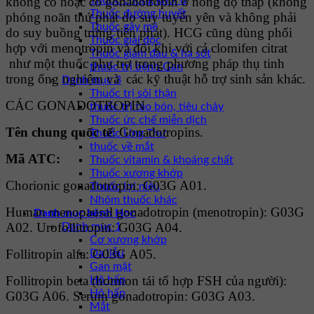
không có hoặc có gonadotropin ở nồng độ thấp (không
Thuốc chống khối u
Thuốc đường huyết
phóng noãn thứ phát do suy tuyến yên và không phải
Thuốc gây mê
do suy buồng trứng tiên phát). HCG cũng dùng phối
Thuốc giải độc
hợp với menotropin và đôi khi với cả clomifen citrat
Thuốc giảm đau & hạ sốt
như một thuốc phụ trợ trong phương pháp thụ tinh
thuốc trị bệnh Gan
trong ống nghiệm và các kỹ thuật hỗ trợ sinh sản khác.
Danh mục 3
Thuốc trị sỏi thận
CÁC GONADOTROPIN
thuốc trị táo bón, tiêu chảy
Thuốc ức chế miễn dịch
Tên chung quốc tế
: Gonadotropins.
Thuốc Ung Thư
thuốc về mắt
Mã ATC:
Thuốc vitamin & khoáng chất
Thuốc xương khớp
Chorionic gonadotropin: G03G A01.
Thuốc lợi niệu
Nhóm thuốc khác
Human menopausal gonadotropin (menotropin): G03G
Danh mục bệnh Học
A02. Urofollitropin: G03G A04.
Danh mục 1
Cơ xương khớp
Follitropin alfa: G03G A05.
Da liễu
Gan mật
Follitropin beta (hormon tái tổ hợp FSH của người):
Hô hấp
Hô hấp
G03G A06. Serum gonadotropin: G03G A03.
Mắt