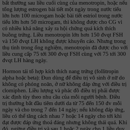
bất thường sau liều cuối cùng của menotropin, hoặc nếu
tổng lượng estrogen bài tiết một ngày trong nước tiểu
lớn hơn 100 microgam hoặc bài tiết estriol trong nước
tiểu lớn hơn 50 microgam, thì không được cho CG vì
có nhiều khả năng xảy ra hội chứng quá kích thích
buồng trứng. Liều menotropin lớn hơn 150 đvqt FSH
và 150 đvqt LH không được khuyến cáo. Nhưng trong
thụ tinh trong ống nghiệm, menotropin đã được cho với
liều cung cấp 75 tới 300 đvqt FSH cùng với 75 tới 300
đvqt LH hàng ngày.
Hormon tái tổ hợp kích thích nang trứng (follitropin
alpha hoặc beta): Ðun dùng để điều trị vô sinh ở nữ do
không có phóng noãn, ở nữ không đáp ứng với điều trị
clomiphen. Liều lượng và phác đồ điều trị phải được
xác định tùy theo nhu cầu của mỗi người bệnh. Ðiều
trị thường bắt đầu tiêm dưới da từ 75 đến 150 đv mỗi
ngày và cho trong 7 đến 14 ngày; nếu không đáp ứng,
liều có thể tăng cách nhau 7 hoặc 14 ngày cho tới khi
đạt được đáp ứng thoả đáng nhưng không thái quá. Khi
đó, ngừng điều trị và sau 1 hoặc 2 ngày cho 1 liều duy