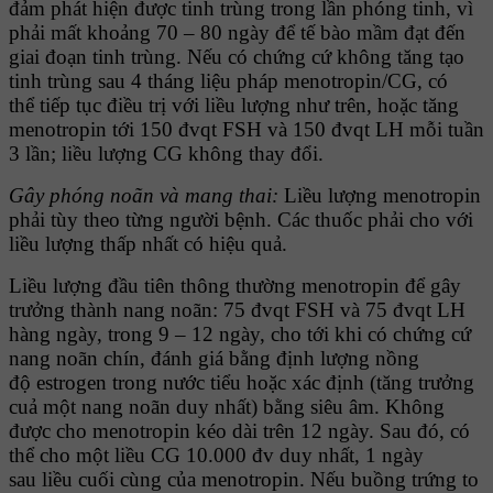
đảm phát hiện được tinh trùng trong lần phóng tinh, vì
phải mất khoảng 70 – 80 ngày để tế bào mầm đạt đến
giai đoạn tinh trùng. Nếu có chứng cứ không tăng tạo
tinh trùng sau 4 tháng liệu pháp menotropin/CG, có
thể tiếp tục điều trị với liều lượng như trên, hoặc tăng
menotropin tới 150 đvqt FSH và 150 đvqt LH mỗi tuần
3 lần; liều lượng CG không thay đổi.
Gây phóng noãn và mang thai:
Liều lượng menotropin
phải tùy theo
từng người bệnh. Các thuốc phải cho với
liều lượng thấp nhất có hiệu quả.
Liều lượng đầu tiên thông thường menotropin để gây
trưởng thành nang noãn: 75 đvqt FSH và 75 đvqt LH
hàng ngày, trong 9 – 12 ngày, cho tới khi có chứng cứ
nang noãn chín, đánh giá bằng định lượng nồng
độ estrogen trong nước tiểu hoặc xác định (tăng trưởng
cuả một nang noãn duy nhất) bằng siêu âm. Không
được cho menotropin kéo dài trên 12 ngày. Sau đó, có
thể cho một liều CG 10.000 đv duy nhất, 1 ngày
sau liều cuối cùng của menotropin. Nếu buồng trứng to