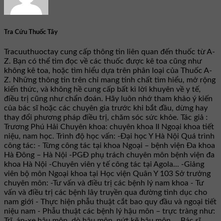
Tra Cứu Thuốc Tây
Tracuuthuoctay cung cấp thông tin liên quan đến thuốc từ A-
Z. Bạn có thể tìm đọc về các thuốc được kê toa cũng như
không kê toa, hoặc tìm hiểu dựa trên phân loại của Thuốc A-
Z. Những thông tin trên chỉ mang tính chất tìm hiểu, mở rộng
kiến thức, và không hề cung cấp bất kì lời khuyên về y tế,
điều trị cũng như chẩn đoán. Hãy luôn nhớ tham khảo ý kiến
của bác sĩ hoặc các chuyên gia trước khi bắt đầu, dừng hay
thay đổi phương pháp điều trị, chăm sóc sức khỏe. Tác giả :
Trương Phú Hải Chuyên khoa: chuyên khoa II Ngoại khoa tiết
niệu, nam học. Trình độ học vấn: -Đại học Y Hà Nội Quá trình
công tác: - Từng công tác tại khoa Ngoại – bệnh viện Đa khoa
Hà Đông – Hà Nội -PGĐ phụ trách chuyên môn bệnh viện đa
khoa Hà Nội -Chuyên viên y tế công tác tại Agola... -Giảng
viên bộ môn Ngoại khoa tại Học viện Quân Y 103 Sở trưởng
chuyên môn: -Tư vấn và điều trị các bệnh lý nam khoa - Tư
vấn và điều trị các bệnh lây truyền qua đường tình dục cho
nam giới - Thực hiện phẫu thuật cắt bao quy đầu và ngoại tiết
niệu nam - Phẫu thuật các bệnh lý hậu môn – trực tràng như:
Trĩ, áp-xe hậu môn, dò hậu môn, nứt kẽ hậu môn,... Bác sĩ