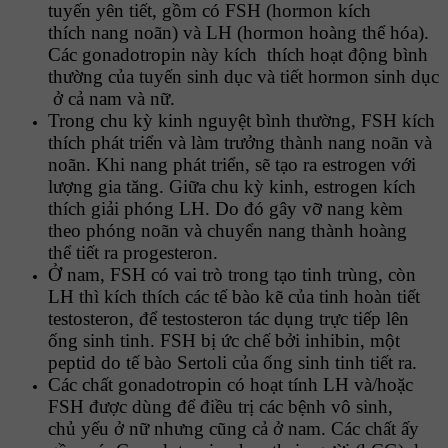
tuyến yên tiết, gồm có FSH (hormon kích
thích nang noãn) và LH (hormon hoàng thể hóa).
Các gonadotropin này kích thích hoạt động bình
thường của tuyến sinh dục và tiết hormon sinh dục
ở cả nam và nữ.
Trong chu kỳ kinh nguyệt bình thường, FSH kích
thích phát triển và làm trưởng thành nang noãn và
noãn. Khi nang phát triển, sẽ tạo ra estrogen với
lượng gia tăng. Giữa chu kỳ kinh, estrogen kích
thích giải phóng LH. Do đó gây vỡ nang kèm
theo phóng noãn và chuyển nang thành hoàng
thể tiết ra progesteron.
Ở nam, FSH có vai trò trong tạo tinh trùng, còn
LH thì kích thích các tế bào kẽ của tinh hoàn tiết
testosteron, để testosteron tác dụng trực tiếp lên
ống sinh tinh. FSH bị ức chế bởi inhibin, một
peptid do tế bào Sertoli của ống sinh tinh tiết ra.
Các chất gonadotropin có hoạt tính LH và/hoặc
FSH được dùng để điều trị các bệnh vô sinh,
chủ yếu ở nữ nhưng cũng cả ở nam. Các chất ấy