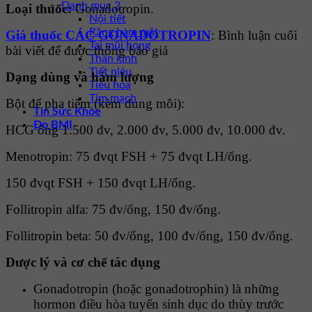
Danh mục 2
Loại thuốc:
Gonadotropin.
Nội tiết
Răng hàm mặt
Giá thuốc CÁC GONADOTROPIN
: Bình luận cuối
Tai mũi họng
bài viết để được thông báo giá
Thần kinh
Tiết niệu
Dạng dùng và hàm lượng
Tiêu hóa
Tim mạch
Bột để pha tiêm (kèm dung môi):
Tin Sức Khỏe
Đo BMI
HCG ống 1.500 đv, 2.000 đv, 5.000 đv, 10.000 đv.
Menotropin: 75 đvqt FSH + 75 đvqt LH/ống.
150 đvqt FSH + 150 đvqt LH/ống.
Follitropin alfa: 75 đv/ống, 150 đv/ống.
Follitropin beta: 50 đv/ống, 100 đv/ống, 150 đv/ống.
Dược lý và cơ chế tác dụng
Gonadotropin (hoặc gonadotrophin) là những
hormon điều hòa tuyến sinh dục do thùy trước