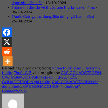
dụng phụ cần biết
- 13/10/2024
Thông tin đầy đủ về thuốc ung thư Lenvaxen 4mg
-
06/10/2024
Thuốc Cetrigy tác dụng, liều dùng, giá bao nhiêu?
-
26/08/2024
Bài viết này được đăng trong
Nhóm thuốc khác
,
Thông tin
thuốc
,
Thuốc A-Z
và được gắn thẻ
CÁC GONADOTROPIN
,
CÁC GONADOTROPIN chỉ định thuốc
,
CÁC
GONADOTROPIN giá thuốc
,
CÁC GONADOTROPIN tác
dụng thuốc
,
CÁC GONADOTROPIN thuốc gì?
,
Gonadotropin.
.