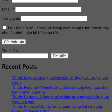
Tên
*
Email
*
Trang web
Lưu tên của tôi, email, và trang web trong trình duyệt này
cho lần bình luận kế tiếp của tôi.
Tìm kiếm
Tìm kiếm
Recent Posts
Thuốc Regonix 40mg hướng dẫn sử dụng và lưu ý quan
trọng
Thuốc Regonat 40mg hướng dẫn sử dụng hiệu quả cho
bệnh nhân ung thư
Thuốc Parlodel 2.5mg hướng dẫn sử dụng và những lưu
ý quan trọng
Thuốc Palbace 125mg lưu ý quan trọng khi sử dụng
thuốc chống ung thư