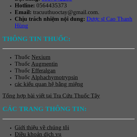
Hotline:
0564435373
Email:
tracuuthuoctay@gmail.com.
Chịu trách nhiệm nội dung:
Dược sĩ Cao Thanh
Hùng
THÔNG TIN THUỐC:
Thuốc
Nexium
Thuốc
Augmentin
Thuốc
Efferalgan
Thuốc
Alphachymotrypsin
các kiểu quan hệ bằng miệng
Tổng hợp bài viết tại Tra Cứu Thuốc Tây
CÁC TRANG THÔNG TIN:
Giới thiệu về chúng tôi
Điều khoản dịch vụ