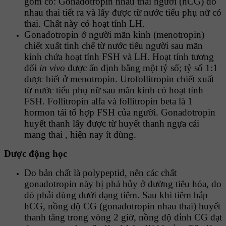
gồm có: Gonadotropin nhau thai người (hCG) do
nhau thai tiết ra và lấy được từ nước tiểu phụ nữ có
thai. Chất này có hoạt tính LH.
Gonadotropin ở người mãn kinh (menotropin)
chiết xuất tinh chế từ nước tiểu người sau mãn
kinh chứa hoạt tính FSH và LH. Hoạt tính tương
đối
in vivo
được ấn định bằng một tỷ số; tỷ số 1:1
được biết ở menotropin. Urofollitropin chiết xuất
từ nước tiểu phụ nữ sau mãn kinh có hoạt tính
FSH. Follitropin alfa và follitropin beta là 1
hormon tái tổ hợp FSH của người. Gonadotropin
huyết thanh lấy được từ huyết thanh ngựa cái
mang thai , hiện nay ít dùng.
Dược động học
Do bản chất là polypeptid, nên các chất
gonadotropin này bị phá hủy ở đường tiêu hóa, do
đó phải dùng dưới dạng tiêm. Sau khi tiêm bắp
hCG, nồng độ CG (gonadotropin nhau thai) huyết
thanh tăng trong vòng 2 giờ, nồng độ đỉnh CG đạt