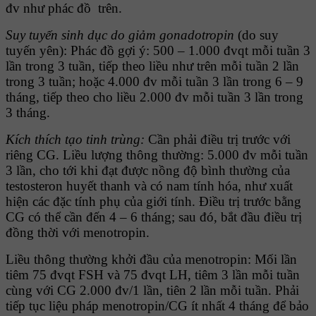
đv như phác đồ trên.
Suy tuyến sinh dục do giảm gonadotropin
(do suy
tuyến yên): Phác đồ
gợi ý: 500 – 1.000 đvqt mỗi tuần 3
lần trong 3 tuần, tiếp theo liều như trên mỗi tuần 2 lần
trong 3 tuần; hoặc 4.000 đv mỗi tuần 3 lần trong 6 – 9
tháng, tiếp theo cho liều 2.000 đv mỗi tuần 3 lần trong
3 tháng.
Kích thích tạo tinh trùng:
Cần phải điều trị trước với
riêng CG. Liều
lượng thông thường: 5.000 đv mỗi tuần
3 lần, cho tới khi đạt được nồng độ bình thường của
testosteron huyết thanh và có nam tính hóa, như xuất
hiện các đặc tính phụ của giới tính. Ðiều trị trước bằng
CG có thể cần đến 4 – 6 tháng; sau đó, bắt đầu điều trị
đồng thời với menotropin.
Liều thông thường khởi đầu của menotropin: Mối lần
tiêm 75 đvqt FSH và 75 đvqt LH, tiêm 3 lần mỗi tuần
cùng với CG 2.000 đv/1 lần, tiên 2 lần mỗi tuần. Phải
tiếp tục liệu pháp menotropin/CG ít nhất 4 tháng để bảo