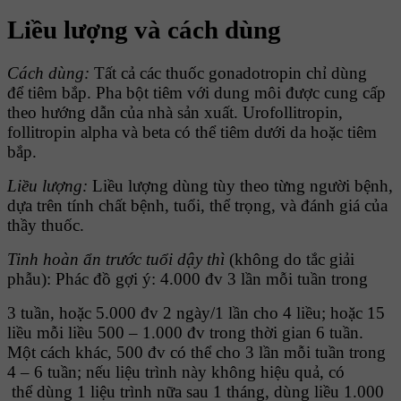
Liều lượng và cách dùng
Cách dùng:
Tất cả
các thuốc gonadotropin chỉ dùng
để
tiêm bắp. Pha
bột tiêm với dung môi được cung cấp
theo hướng dẫn của nhà sản xuất. Urofollitropin,
follitropin alpha và beta có thể tiêm dưới da hoặc tiêm
bắp.
Liều lượng:
Liều lượng dùng tùy theo từng người bệnh,
dựa trên tính
chất bệnh, tuổi, thể trọng, và đánh giá của
thầy thuốc.
Tinh hoàn ẩn trước tuổi dậy thì
(không do tắc giải
phẫu): Phác đồ
gợi ý: 4.000 đv 3 lần mỗi tuần trong
3 tuần, hoặc 5.000 đv 2 ngày/1 lần cho 4 liều; hoặc 15
liều mỗi liều 500 – 1.000 đv trong thời gian 6 tuần.
Một cách khác, 500 đv có thể cho 3 lần mỗi tuần trong
4 – 6 tuần; nếu liệu trình này không hiệu quả, có
thể dùng 1 liệu trình nữa sau 1 tháng, dùng liều 1.000