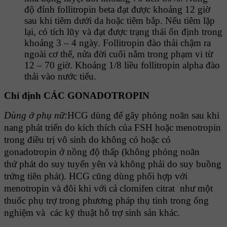
độ đỉnh follitropin beta đạt được khoảng 12 giờ
sau khi tiêm dưới da hoặc tiêm bắp. Nếu tiêm lặp
lại, có tích lũy và đạt được trạng thái ổn định trong
khoảng 3 – 4 ngày. Follitropin đào thải chậm ra
ngoài cơ thể, nửa đời cuối nằm trong phạm vi từ
12 – 70 giờ. Khoảng 1/8 liều follitropin alpha đào
thải vào nước tiểu.
Chỉ định CÁC GONADOTROPIN
Dùng ở phụ nữ:
HCG dùng để gây phóng noãn sau khi
nang phát triển do kích thích của FSH hoặc menotropin
trong điều trị vô sinh do không có hoặc có
gonadotropin ở nồng độ thấp (không phóng noãn
thứ phát do suy tuyến yên và không phải do suy buồng
trứng tiên phát). HCG cũng dùng phối hợp với
menotropin và đôi khi với cả clomifen citrat như một
thuốc phụ trợ trong phương pháp thụ tinh trong ống
nghiệm và các kỹ thuật hỗ trợ sinh sản khác.