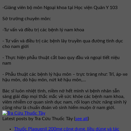
-Giảng viên bộ môn Ngoại khoa tại Học viện Quân Y 103
Sở trưởng chuyên môn:
-Tư vấn và điều trị các bệnh lý nam khoa
- Tư vấn và điều trị các bệnh lây truyền qua đường tình dục
cho nam giới
- Thực hiện phẫu thuật cắt bao quy đầu và ngoại tiết niệu
nam
- Phẫu thuật các bệnh lý hậu môn – trực tràng như: Trĩ, áp-xe
hậu môn, dò hậu môn, nứt kẽ hậu môn,...
Bác sĩ luôn nhiệt tình, niềm nở hết mình vì bệnh nhân sẵn
sàng giải đáp mọi thắc mắc về sức khỏe các bệnh nam khoa,
viêm nhiễm cơ quan sinh dục nam, rối loạn chức năng sinh lý
cũng như là chuẩn đoán vô sinh hiếm muộn ở nam giới.
Latest posts by Tra Cứu Thuốc Tây
(
see all
)
Thuốc Plaquenil 200mg công dụng, liều dùng và tác