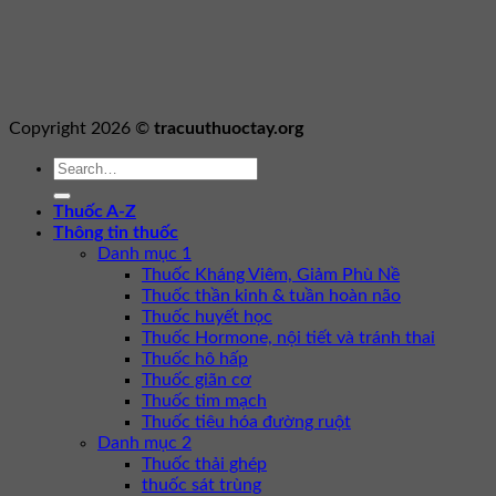
Copyright 2026 ©
tracuuthuoctay.org
Thuốc A-Z
Thông tin thuốc
Danh mục 1
Thuốc Kháng Viêm, Giảm Phù Nề
Thuốc thần kinh & tuần hoàn não
Thuốc huyết học
Thuốc Hormone, nội tiết và tránh thai
Thuốc hô hấp
Thuốc giãn cơ
Thuốc tim mạch
Thuốc tiêu hóa đường ruột
Danh mục 2
Thuốc thải ghép
thuốc sát trùng