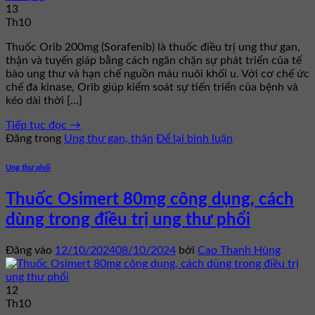
13
Th10
Thuốc Orib 200mg (Sorafenib) là thuốc điều trị ung thư gan,
thận và tuyến giáp bằng cách ngăn chặn sự phát triển của tế
bào ung thư và hạn chế nguồn máu nuôi khối u. Với cơ chế ức
chế đa kinase, Orib giúp kiểm soát sự tiến triển của bệnh và
kéo dài thời […]
Tiếp tục đọc
→
Đăng trong
Ung thư gan, thận
Để lại bình luận
Ung thư phổi
Thuốc Osimert 80mg công dụng, cách
dùng trong điều trị ung thư phổi
Đăng vào
12/10/2024
08/10/2024
bởi
Cao Thanh Hùng
12
Th10