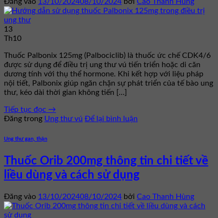
Đăng vào
13/10/2024
08/10/2024
bởi
Cao Thanh Hùng
13
Th10
Thuốc Palbonix 125mg (Palbociclib) là thuốc ức chế CDK4/6
được sử dụng để điều trị ung thư vú tiến triển hoặc di căn
dương tính với thụ thể hormone. Khi kết hợp với liệu pháp
nội tiết, Palbonix giúp ngăn chặn sự phát triển của tế bào ung
thư, kéo dài thời gian không tiến […]
Tiếp tục đọc
→
Đăng trong
Ung thư vú
Để lại bình luận
Ung thư gan, thận
Thuốc Orib 200mg thông tin chi tiết về
liều dùng và cách sử dụng
Đăng vào
13/10/2024
08/10/2024
bởi
Cao Thanh Hùng