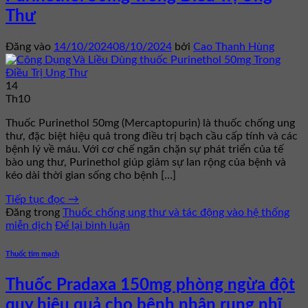
Thư
Đăng vào
14/10/2024
08/10/2024
bởi
Cao Thanh Hùng
14
Th10
Thuốc Purinethol 50mg (Mercaptopurin) là thuốc chống ung
thư, đặc biệt hiệu quả trong điều trị bạch cầu cấp tính và các
bệnh lý về máu. Với cơ chế ngăn chặn sự phát triển của tế
bào ung thư, Purinethol giúp giảm sự lan rộng của bệnh và
kéo dài thời gian sống cho bệnh […]
Tiếp tục đọc
→
Đăng trong
Thuốc chống ung thư và tác động vào hệ thống
miễn dịch
Để lại bình luận
Thuốc tim mạch
Thuốc Pradaxa 150mg phòng ngừa đột
quỵ hiệu quả cho bệnh nhân rung nhĩ