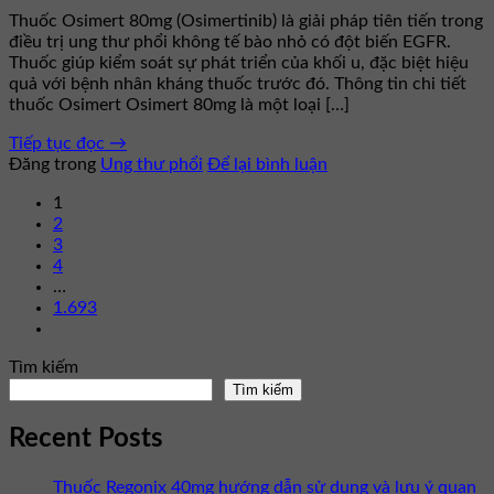
Thuốc Osimert 80mg (Osimertinib) là giải pháp tiên tiến trong
điều trị ung thư phổi không tế bào nhỏ có đột biến EGFR.
Thuốc giúp kiểm soát sự phát triển của khối u, đặc biệt hiệu
quả với bệnh nhân kháng thuốc trước đó. Thông tin chi tiết
thuốc Osimert Osimert 80mg là một loại […]
Tiếp tục đọc
→
Đăng trong
Ung thư phổi
Để lại bình luận
1
2
3
4
…
1.693
Tìm kiếm
Tìm kiếm
Recent Posts
Thuốc Regonix 40mg hướng dẫn sử dụng và lưu ý quan