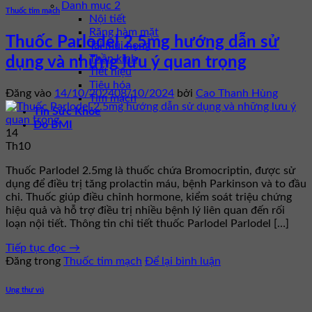
Danh mục 2
Thuốc tim mạch
Nội tiết
Răng hàm mặt
Thuốc Parlodel 2.5mg hướng dẫn sử
Tai mũi họng
Thần kinh
dụng và những lưu ý quan trọng
Tiết niệu
Tiêu hóa
Đăng vào
14/10/2024
08/10/2024
bởi
Cao Thanh Hùng
Tim mạch
Tin Sức Khỏe
Đo BMI
14
Th10
Thuốc Parlodel 2.5mg là thuốc chứa Bromocriptin, được sử
dụng để điều trị tăng prolactin máu, bệnh Parkinson và to đầu
chi. Thuốc giúp điều chỉnh hormone, kiểm soát triệu chứng
hiệu quả và hỗ trợ điều trị nhiều bệnh lý liên quan đến rối
loạn nội tiết. Thông tin chi tiết thuốc Parlodel Parlodel […]
Tiếp tục đọc
→
Đăng trong
Thuốc tim mạch
Để lại bình luận
Ung thư vú