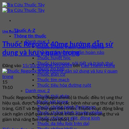
Bỏ
qua
nội
dung
Thuốc A-Z
Ung thư vú
Thông tin thuốc
Danh mục 1
Thuốc Regonix 40mg hướng dẫn sử
Thuốc Kháng Viêm, Giảm Phù Nề
dụng và lưu ý quan trọng
Thuốc thần kinh & tuần hoàn não
Thuốc huyết học
Thuốc Hormone, nội tiết và tránh thai
Đăng vào
15/10/2024
08/10/2024
bởi
Cao Thanh Hùng
Thuốc hô hấp
Thuốc giãn cơ
Thuốc tim mạch
15
Thuốc tiêu hóa đường ruột
Th10
Danh mục 2
Thuốc thải ghép
Thuốc Regonix 40mg (Regorafenib) là thuốc điều trị ung thư
thuốc sát trùng
hiệu quả, được sử dụng trong các bệnh như ung thư đại trực
Thuốc chống bệnh Parkinson
tràng, GIST và ung thư gan tiến triển. Thuốc hoạt động bằng
Thuốc chống bệnh truyền nhiễm
cách ngăn chặn quá trình phát triển của tế bào ung thư và
Thuốc chống co giật, động kinh
giảm khả năng lan rộng của khối […]
Thuốc da liễu (bôi trên da)