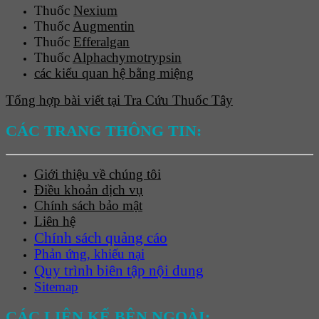
Thuốc
Nexium
Thuốc
Augmentin
Thuốc
Efferalgan
Thuốc
Alphachymotrypsin
các kiểu quan hệ bằng miệng
Tổng hợp bài viết tại Tra Cứu Thuốc Tây
CÁC TRANG THÔNG TIN:
Giới thiệu về chúng tôi
Điều khoản dịch vụ
Chính sách bảo mật
Liên hệ
Chính sách quảng cáo
Phản ứng, khiếu nại
Quy trình biên tập nội dung
Sitemap
CÁC LIÊN KẾ BÊN NGOÀI: