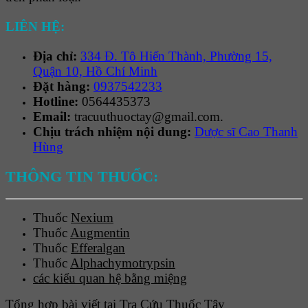
LIÊN HỆ:
Địa chỉ:
334 Đ. Tô Hiến Thành, Phường 15,
Quận 10, Hồ Chí Minh
Đặt hàng:
0937542233
Hotline:
0564435373
Email:
tracuuthuoctay@gmail.com.
Chịu trách nhiệm nội dung:
Dược sĩ Cao Thanh
Hùng
THÔNG TIN THUỐC:
Thuốc
Nexium
Thuốc
Augmentin
Thuốc
Efferalgan
Thuốc
Alphachymotrypsin
các kiểu quan hệ bằng miệng
Tổng hợp bài viết tại Tra Cứu Thuốc Tây