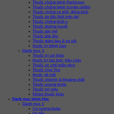
Thuốc chống bệnh Parkinson
Thuốc chống bệnh truyền nhiễm
Thuốc chống co giật, động kinh
Thuốc da liễu (bôi trên da)
Thuốc chống khối u
Thuốc đường huyết
Thuốc gây mê
Thuốc giải độc
Thuốc giảm đau & hạ sốt
thuốc trị bệnh Gan
Danh mục 3
Thuốc trị sỏi thận
thuốc trị táo bón, tiêu chảy
Thuốc ức chế miễn dịch
Thuốc Ung Thư
thuốc về mắt
Thuốc vitamin & khoáng chất
Thuốc xương khớp
Thuốc lợi niệu
Nhóm thuốc khác
Danh mục bệnh Học
Danh mục 1
Cơ xương khớp
Da liễu