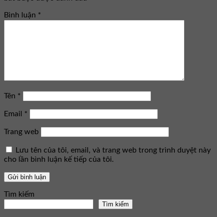
Bình luận
*
Tên
*
Email
*
Trang web
Lưu tên của tôi, email, và trang web trong trình duyệt này
cho lần bình luận kế tiếp của tôi.
Tìm kiếm
Tìm kiếm