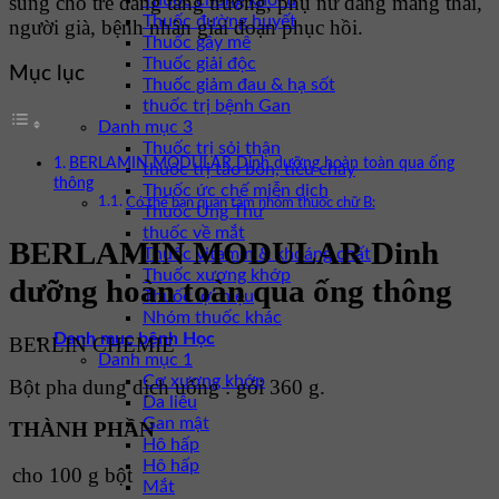
sung cho trẻ đang tăng trưởng, phụ nữ đang mang thai,
Thuốc chống khối u
Thuốc đường huyết
người già, bệnh nhân giai đoạn phục hồi.
Thuốc gây mê
Thuốc giải độc
Mục lục
Thuốc giảm đau & hạ sốt
thuốc trị bệnh Gan
Danh mục 3
Thuốc trị sỏi thận
BERLAMIN MODULAR Dinh dưỡng hoàn toàn qua ống
thuốc trị táo bón, tiêu chảy
thông
Thuốc ức chế miễn dịch
Có thể bạn quan tâm nhóm thuốc chữ B:
Thuốc Ung Thư
thuốc về mắt
BERLAMIN MODULAR Dinh
Thuốc vitamin & khoáng chất
Thuốc xương khớp
dưỡng hoàn toàn qua ống thông
Thuốc lợi niệu
Nhóm thuốc khác
Danh mục bệnh Học
BERLIN CHEMIE
Danh mục 1
Cơ xương khớp
Bột pha dung dịch uống : gói 360 g.
Da liễu
Gan mật
THÀNH PHẦN
Hô hấp
Hô hấp
cho 100 g bột
Mắt