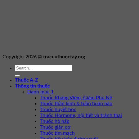
Copyright 2026 ©
tracuuthuoctay.org
Thuốc A-Z
Thông tin thuốc
Danh mục 1
Thuốc Kháng Viêm, Giảm Phù Nề
Thuốc thần kinh & tuần hoàn não
Thuốc huyết học
Thuốc Hormone, nội tiết và tránh thai
Thuốc hô hấp
Thuốc giãn cơ
Thuốc tim mạch