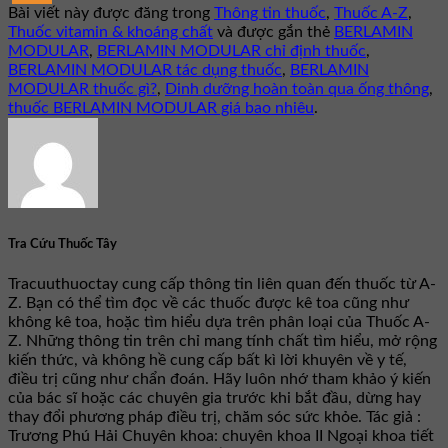
Bài viết này được đăng trong
Thông tin thuốc
,
Thuốc A-Z
,
Thuốc vitamin & khoáng chất
và được gắn thẻ
BERLAMIN
MODULAR
,
BERLAMIN MODULAR chỉ định thuốc
,
BERLAMIN MODULAR tác dụng thuốc
,
BERLAMIN
MODULAR thuốc gì?
,
Dinh dưỡng hoàn toàn qua ống thông
,
thuốc BERLAMIN MODULAR giá bao nhiêu
.
Tra Cứu Thuốc Tây
Tracuuthuoctay cung cấp thông tin liên quan đến thuốc từ A-
Z. Bạn có thể tìm đọc về các thuốc được kê toa cũng như
không kê toa, hoặc tìm hiểu dựa trên phân loại của Thuốc A-
Z. Những thông tin trên chỉ mang tính chất tìm hiểu, mở rộng
kiến thức, và không hề cung cấp bất kì lời khuyên về y tế,
điều trị cũng như chẩn đoán. Hãy luôn nhớ tham khảo ý kiến
của bác sĩ hoặc các chuyên gia trước khi bắt đầu, dừng hay
thay đổi phương pháp điều trị, chăm sóc sức khỏe. Tác giả :
Trương Phú Hải Chuyên khoa: chuyên khoa II Ngoại khoa tiết