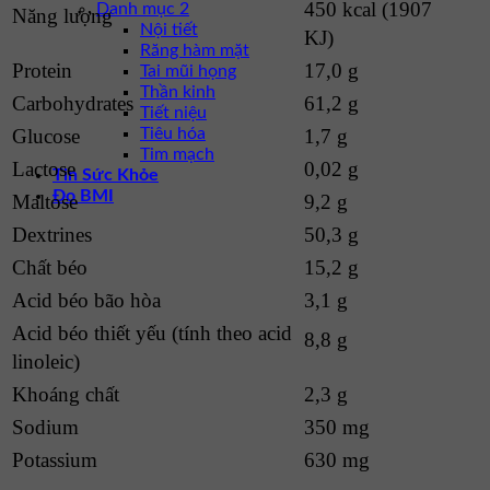
450 kcal (1907
Danh mục 2
Năng lượng
Nội tiết
KJ)
Răng hàm mặt
Protein
17,0 g
Tai mũi họng
Thần kinh
Carbohydrates
61,2 g
Tiết niệu
Tiêu hóa
Glucose
1,7 g
Tim mạch
Lactose
0,02 g
Tin Sức Khỏe
Đo BMI
Maltose
9,2 g
Dextrines
50,3 g
Chất béo
15,2 g
Acid béo bão hòa
3,1 g
Acid béo thiết yếu (tính theo acid
8,8 g
linoleic)
Khoáng chất
2,3 g
Sodium
350 mg
Potassium
630 mg