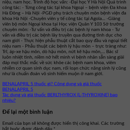
niệu, nam học. Trình độ học vấn: -Đại học Y Hà Nội Quá trình
công tác: - Từng công tác tại khoa Ngoại – bệnh viện Đa khoa
Hà Đông – Hà Nội -PGĐ phụ trách chuyên môn bệnh viện đa
khoa Hà Nội -Chuyên viên y tế công tác tại Agola... -Giảng
viên bộ môn Ngoại khoa tại Học viện Quân Y 103 Sở trưởng
chuyên môn: -Tư vấn và điều trị các bệnh lý nam khoa - Tư
vấn và điều trị các bệnh lây truyền qua đường tình dục cho
nam giới - Thực hiện phẫu thuật cắt bao quy đầu và ngoại tiết
niệu nam - Phẫu thuật các bệnh lý hậu môn – trực tràng như:
Trĩ, áp-xe hậu môn, dò hậu môn, nứt kẽ hậu môn,... Bác sĩ
luôn nhiệt tình, niềm nở hết mình vì bệnh nhân sẵn sàng giải
đáp mọi thắc mắc về sức khỏe các bệnh nam khoa, viêm
nhiễm cơ quan sinh dục nam, rối loạn chức năng sinh lý cũng
như là chuẩn đoán vô sinh hiếm muộn ở nam giới.
BENALAPRIL 5 thuốc gì? Công dụng và giá thuốc
BENALAPRIL 5
Tác dụng và giá thuốc BERLTHYROX (L-THYROXINE) bao
nhiêu?
Để lại một bình luận
Email của bạn sẽ không được hiển thị công khai.
Các trường
bắt buộc được đánh dấu
*