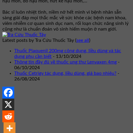
hậu môn, dò hậu môn, nứt kẽ hậu môn,...
Bác sĩ luôn nhiệt tình, niềm nở hết mình vì bệnh nhân sẵn
sàng giải đáp mọi thắc mắc về sức khỏe các bệnh nam khoa,
viêm nhiễm cơ quan sinh dục nam, rối loạn chức năng sinh lý
cũng như là chuẩn đoán vô sinh hiếm muộn ở nam giới.
Latest posts by Tra Cứu Thuốc Tây
(
see all
)
Thuốc Plaquenil 200mg công dụng, liều dùng và tác
dụng phụ cần biết
- 13/10/2024
Thông tin đầy đủ về thuốc ung thư Lenvaxen 4mg
-
06/10/2024
Thuốc Cetrigy tác dụng, liều dùng, giá bao nhiêu?
-
26/08/2024