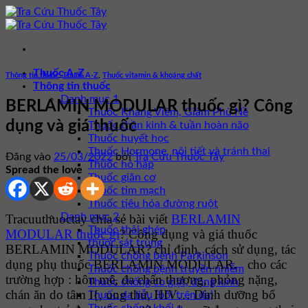
Bỏ
qua
nội
dung
Thuốc A-Z
Thông tin thuốc
,
Thuốc A-Z
,
Thuốc vitamin & khoáng chất
Thông tin thuốc
Danh mục 1
BERLAMIN MODULAR thuốc gì? Công
Thuốc Kháng Viêm, Giảm Phù Nề
dụng và giá thuốc
Thuốc thần kinh & tuần hoàn não
Thuốc huyết học
Thuốc Hormone, nội tiết và tránh thai
Đăng vào
25/03/2022
bởi
Tra Cứu Thuốc Tây
Thuốc hô hấp
Spread the love
Thuốc giãn cơ
Thuốc tim mạch
Thuốc tiêu hóa đường ruột
Danh mục 2
Tracuuthuoctay chia sẻ bài viết
BERLAMIN
Thuốc thải ghép
MODULAR thuốc gì
? Công dụng và giá thuốc
thuốc sát trùng
BERLAMIN MODULAR? chỉ định, cách sử dụng, tác
Thuốc chống bệnh Parkinson
dụng phụ thuốc BERLAMIN MODULAR
.
cho các
Thuốc chống bệnh truyền nhiễm
trường hợp : hôn mê, đa chấn thương, phỏng nặng,
Thuốc chống co giật, động kinh
chán ăn do tâm l{, ung thư, HIV… Dinh dưỡng bổ
Thuốc da liễu (bôi trên da)