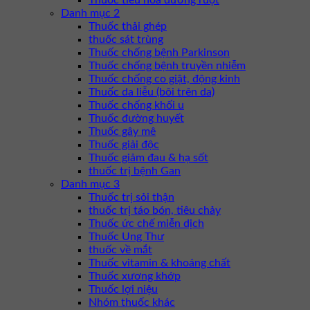
Thuốc tiêu hóa đường ruột
Danh mục 2
Thuốc thải ghép
thuốc sát trùng
Thuốc chống bệnh Parkinson
Thuốc chống bệnh truyền nhiễm
Thuốc chống co giật, động kinh
Thuốc da liễu (bôi trên da)
Thuốc chống khối u
Thuốc đường huyết
Thuốc gây mê
Thuốc giải độc
Thuốc giảm đau & hạ sốt
thuốc trị bệnh Gan
Danh mục 3
Thuốc trị sỏi thận
thuốc trị táo bón, tiêu chảy
Thuốc ức chế miễn dịch
Thuốc Ung Thư
thuốc về mắt
Thuốc vitamin & khoáng chất
Thuốc xương khớp
Thuốc lợi niệu
Nhóm thuốc khác