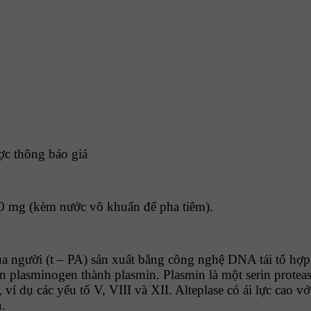
ược thông báo giá
00 mg (kèm nước vô khuẩn để pha tiêm).
a người (t – PA) sản xuất bằng công nghệ DNA tái tổ hợp, 
n plasminogen thành plasmin. Plasmin là một serin protea
 ví dụ các yếu tố V, VIII và XII. Alteplase có ái lực cao v
.