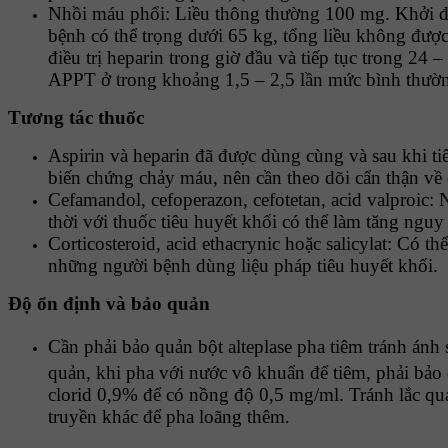
Nhồi máu phổi: Liều thông thường 100 mg. Khởi đầu
bệnh có thể trọng dưới 65 kg, tổng liều không được
điều trị heparin trong giờ đầu và tiếp tục trong 24 
APPT ở trong khoảng 1,5 – 2,5 lần mức bình thườ
Tương tác thuốc
Aspirin và heparin đã được dùng cùng và sau khi tiê
biến chứng chảy máu, nên cần theo dõi cẩn thận về 
Cefamandol, cefoperazon, cefotetan, acid valproic: 
thời với thuốc tiêu huyết khối có thể làm tăng ng
Corticosteroid, acid ethacrynic hoặc salicylat: Có 
những người bệnh dùng liệu pháp tiêu huyết khối.
Ðộ ổn định và bảo quản
Cần phải bảo quản bột alteplase pha tiêm tránh ánh
quản, khi pha với nước vô khuẩn để tiêm, phải bảo
clorid 0,9% để có nồng độ 0,5 mg/ml. Tránh lắc qu
truyền khác để pha loãng thêm.