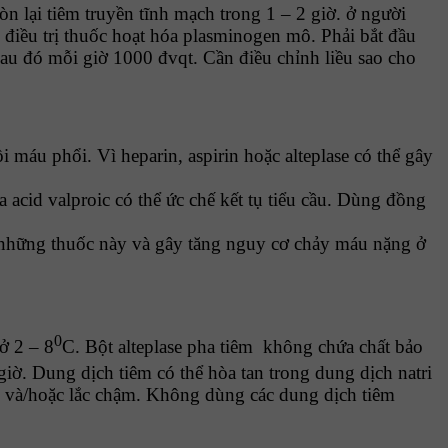
 lại tiêm truyền tĩnh mạch trong 1 – 2 giờ. ở người
 điều trị thuốc hoạt hóa plasminogen mô. Phải bắt đầu
, sau đó mỗi giờ 1000 đvqt. Cần điều chỉnh liều sao cho
i máu phổi. Vì heparin, aspirin hoặc alteplase có thể gây
 acid valproic có thể ức chế kết tụ tiểu cầu. Dùng đồng
ằng những thuốc này và gây tăng nguy cơ chảy máu nặng ở
0
ở 2 – 8
C. Bột alteplase pha tiêm không chứa chất bảo
iờ. Dung dịch tiêm có thể hòa tan trong dung dịch natri
g và/hoặc lắc chậm. Không dùng các dung dịch tiêm