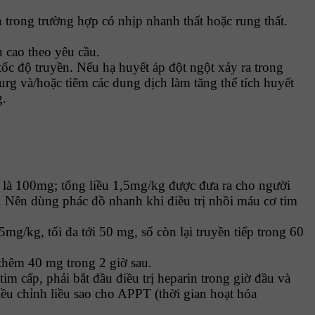
 trong trường hợp có nhịp nhanh thất hoặc rung thất.
 cao theo yêu cầu.
tốc độ truyền. Nếu hạ huyết áp đột ngột xảy ra trong
rg và/hoặc tiêm các dung dịch làm tăng thể tích huyết
g.
.
.
ều là 100mg; tổng liều 1,5mg/kg được đưa ra cho người
. Nên dùng phác đồ nhanh khi điều trị nhồi máu cơ tim
mg/kg, tối đa tới 50 mg, số còn lại truyền tiếp trong 60
 thêm 40 mg trong 2 giờ sau.
m cấp, phải bắt đầu điều trị heparin trong giờ đầu và
iều chỉnh liều sao cho APPT (thời gian hoạt hóa