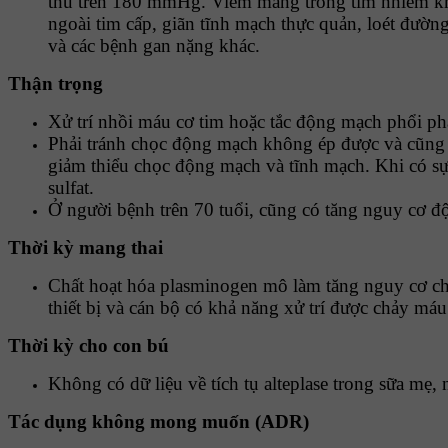
thu trên 180 mmHg. Viêm màng trong tim nhiễm kh
ngoài tim cấp, giãn tĩnh mạch thực quản, loét đường
và các bệnh gan nặng khác.
Thận trọng
Xử trí nhồi máu cơ tim hoặc tắc động mạch phổi phải
Phải tránh chọc động mạch không ép được và cũng p
giảm thiểu chọc động mạch và tĩnh mạch. Khi có sự
sulfat.
Ở người bệnh trên 70 tuổi, cũng có tăng nguy cơ độ
Thời kỳ mang thai
Chất hoạt hóa plasminogen mô làm tăng nguy cơ chả
thiết bị và cán bộ có khả năng xử trí được chảy máu
Thời kỳ cho con bú
Không có dữ liệu về tích tụ alteplase trong sữa mẹ
Tác dụng không mong muốn (ADR)