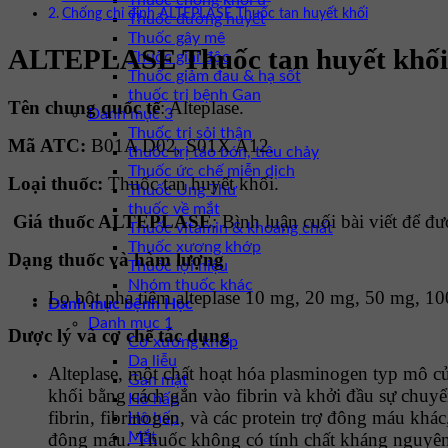
Thuốc chống khối u
Chống chỉ định ALTEPLASE Thuốc tan huyết khối
Thuốc đường huyết
Thuốc gây mê
ALTEPLASE Thuốc tan huyết khối
Thuốc giải độc
Thuốc giảm đau & hạ sốt
thuốc trị bệnh Gan
Tên chung quốc tế
: Alteplase.
Danh mục 3
Thuốc trị sỏi thận
Mã ATC:
B01A D02, S01X A12.
thuốc trị táo bón, tiêu chảy
Thuốc ức chế miễn dịch
Loại thuốc:
Thuốc tan huyết khối.
Thuốc Ung Thư
thuốc về mắt
Giá thuốc ALTEPLASE
: Bình luận cuối bài viết để đ
Thuốc vitamin & khoáng chất
Thuốc xương khớp
Dạng thuốc và hàm lượng
Thuốc lợi niệu
Nhóm thuốc khác
Lọ bột pha tiêm alteplase 10 mg, 20 mg, 50 mg, 1
Danh mục bệnh Học
Danh mục 1
Dược lý và cơ chế tác dụng
Cơ xương khớp
Da liễu
Alteplase, một chất hoạt hóa plasminogen typ mô củ
Gan mật
khối bằng cách gắn vào fibrin và khởi đầu sự chuyể
Hô hấp
fibrin, fibrinogen, và các protein trợ đông máu khác,
Hô hấp
Mắt
đông máu. Thuốc không có tính chất kháng nguyên