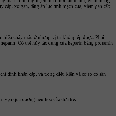
hảy máu từ những mạch máu mới tạo thành, viêm màng
ụy cấp, xơ gan, tăng áp lực tĩnh mạch cửa, viêm gan cấp
 thiểu chảy máu ở những vị trí không ép được. Phải
heparin. Có thể hủy tác dụng của heparin bằng protamin
ỉ định khẩn cấp, và trong điều kiện và cơ sở có sẵn
ên vẹn qua đường tiêu hóa của đứa trẻ.