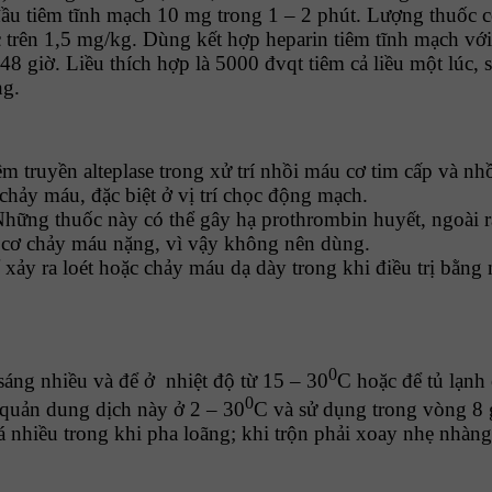
 tiêm tĩnh mạch 10 mg trong 1 – 2 phút. Lượng thuốc còn
 trên 1,5 mg/kg. Dùng kết hợp heparin tiêm tĩnh mạch với
– 48 giờ. Liều thích hợp là 5000 đvqt tiêm cả liều một lúc
ng.
m truyền alteplase trong xử trí nhồi máu cơ tim cấp và nhồ
chảy máu, đặc biệt ở vị trí chọc động mạch.
Những thuốc này có thể gây hạ prothrombin huyết, ngoài ra
uy cơ chảy máu nặng, vì vậy không nên dùng.
thể xảy ra loét hoặc chảy máu dạ dày trong khi điều trị b
0
 sáng nhiều và để ở nhiệt độ từ 15 – 30
C hoặc để tủ lạnh 
0
 quản dung dịch này ở 2 – 30
C và sử dụng trong vòng 8 g
á nhiều trong khi pha loãng; khi trộn phải xoay nhẹ nhàn