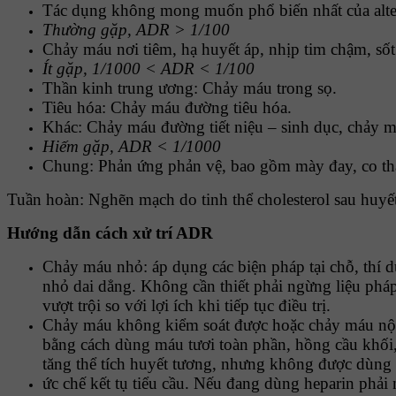
Tác dụng không mong muốn phổ biến nhất của altepla
Thường gặp, ADR > 1/100
Chảy máu nơi tiêm, hạ huyết áp, nhịp tim chậm, sốt
Ít gặp, 1/1000 < ADR < 1/100
Thần kinh trung ương: Chảy máu trong sọ.
Tiêu hóa: Chảy máu đường tiêu hóa.
Khác: Chảy máu đường tiết niệu – sinh dục, chảy má
Hiếm gặp, ADR < 1/1000
Chung: Phản ứng phản vệ, bao gồm mày đay, co th
Tuần hoàn: Nghẽn mạch do tinh thể cholesterol sau huyết
Hướng dẫn cách xử trí ADR
Chảy máu nhỏ: áp dụng các biện pháp tại chỗ, thí d
nhỏ dai dẳng. Không cần thiết phải ngừng liệu pháp
vượt trội so với lợi ích khi tiếp tục điều trị.
Chảy máu không kiểm soát được hoặc chảy máu nội 
bằng cách dùng máu tươi toàn phần, hồng cầu khối, 
tăng thể tích huyết tương, nhưng không được dùng d
ức chế kết tụ tiểu cầu. Nếu đang dùng heparin phải