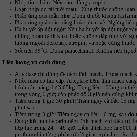
Nhịp tim chậm: Nếu cần, dùng atropin.
Loạn nhịp do tái tưới máu: Dùng thuốc chống loạn n
Phản ứng quá mẫn nhẹ: Dùng thuốc kháng histamin 
Phản ứng quá mẫn nặng hoặc phản vệ: Ngừng liệu phá
Hạ huyết áp đột ngột: Nếu hạ huyết áp đột ngột xảy 
những hoàn cảnh khác hoặc không đáp ứng với sự giả
tương (ngoài dextran), atropin, và/hoặc dùng thuốc 
o
Sốt trên 39
C: Dùng paracetamol. Không nên hạ sốt 
Liều lượng và cách dùng
Alteplase chỉ dùng để tiêm tĩnh mạch. Thoát mạch k
Nhồi máu cơ tim cấp: Alteplase tiêm tĩnh mạch càng
bệnh cân nặng dưới 65kg. Tổng liều 100mg có thể c
trong vòng 6 giờ; còn phác đồ 3 giờ nên dùng khi 
Tiêm trong 1 giờ 30 phút: Tiêm ngay cả liều 15 mg 
phút sau.
Tiêm trong 3 giờ: Tiêm ngay cả liều 10 mg, sau đó 
Dùng kết hợp heparin tiêm tĩnh mạch với điều trị t
tiếp tục trong 24 – 48 giờ. Liều thích hợp là 5000 
prothrombin từng phần) (thời gian cephalin – kaoli