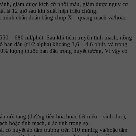
 vành, giảm được kích cỡ nhồi máu, giảm được nguy cơ
t là 12 giờ sau khi xuất hiện triệu chứng.
xác minh chẩn đoán bằng chụp X – quang mạch và/hoặc
550 – 680 ml/phút. Sau khi tiêm truyền tĩnh mạch, nồng
ố ban đầu (t1/2 alpha) khoảng 3,6 – 4,6 phút, và trong
i 10% lượng thuốc ban đầu trong huyết tương. Vì vậy có
nội tạng (đường tiêu hóa hoặc tiết niệu – sinh dục),
ch hoặc tĩnh mạch, u ác tính trong sọ.
oát có huyết áp tâm trương trên 110 mmHg và/hoặc tâm