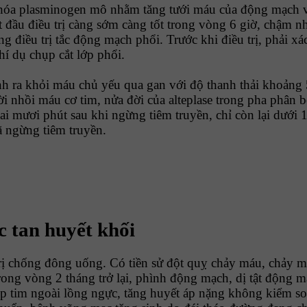
ạt hóa plasminogen mô nhằm tăng tưới máu của động mạch
đầu điều trị càng sớm càng tốt trong vòng 6 giờ, chậm nhấ
 điều trị tắc động mạch phổi. Trước khi điều trị, phải 
í dụ chụp cắt lớp phổi.
nh ra khỏi máu chủ yếu qua gan với độ thanh thải khoảng 
i nhồi máu cơ tim, nửa đời của alteplase trong pha phân b
 Hai mươi phút sau khi ngừng tiêm truyền, chỉ còn lại dướ
đã ngừng tiêm truyền.
tan huyết khối
 chống đông uống. Có tiền sử đột quỵ chảy máu, chảy máu 
ong vòng 2 tháng trở lại, phình động mạch, dị tật động mạ
p tim ngoài lồng ngực, tăng huyết áp nặng không kiểm s