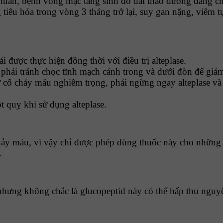
uẩn, bệnh võng mạc tăng sinh do đái tháo đường đang c
 tiêu hóa trong vòng 3 tháng trở lại, suy gan nặng, viêm t
 được thực hiện đồng thời với điều trị alteplase.
hải tránh chọc tĩnh mạch cảnh trong và dưới đòn để giảm
 cố chảy máu nghiêm trọng, phải ngừng ngay alteplase và 
t quỵ khi sử dụng alteplase.
y máu, vì vậy chỉ được phép dùng thuốc này cho những ch
.
, nhưng không chắc là glucopeptid này có thể hấp thu nguy