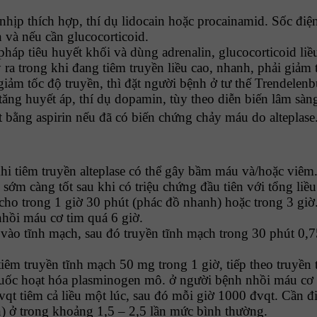
hịp thích hợp, thí dụ lidocain hoặc procainamid. Sốc điện
và nếu cần glucocorticoid.
p tiêu huyết khối và dùng adrenalin, glucocorticoid liều
ra trong khi đang tiêm truyền liều cao, nhanh, phải giảm 
m tốc độ truyền, thì đặt người bệnh ở tư thế Trendelenbu
tăng huyết áp, thí dụ dopamin, tùy theo diễn biến lâm sàn
bằng aspirin nếu đã có biến chứng chảy máu do alteplase
hi tiêm truyền alteplase có thể gây bầm máu và/hoặc viêm
 sớm càng tốt sau khi có triệu chứng đầu tiên với tổng li
ho trong 1 giờ 30 phút (phác đồ nhanh) hoặc trong 3 giờ
nhồi máu cơ tim quá 6 giờ.
vào tĩnh mạch, sau đó truyền tĩnh mạch trong 30 phút 0,75
tiêm truyền tĩnh mạch 50 mg trong 1 giờ, tiếp theo truyền
huốc hoạt hóa plasminogen mô. ở người bệnh nhồi máu cơ ti
đvqt tiêm cả liều một lúc, sau đó mỗi giờ 1000 đvqt. Cần đ
n) ở trong khoảng 1,5 – 2,5 lần mức bình thường.