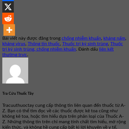
Bài viết này được đăng trong
chống nhiễm khuẩn
,
kháng nấm
,
kháng virus
,
Thông tin thuốc
,
Thuốc trị ký sinh trùng
,
Thuốc
trị ký sinh trùng, chống nhiễm khuẩn
. Đánh dấu
liên kết
thường trực
.
Tra Cứu Thuốc Tây
Tracuuthuoctay cung cấp thông tin liên quan đến thuốc từ A-
Z. Bạn có thể tìm đọc về các thuốc được kê toa cũng như
không kê toa, hoặc tìm hiểu dựa trên phân loại của Thuốc A-
Z. Những thông tin trên chỉ mang tính chất tìm hiểu, mở rộng
kiến thức, và không hề cung cấp bất kì lời khuyên về y tế,