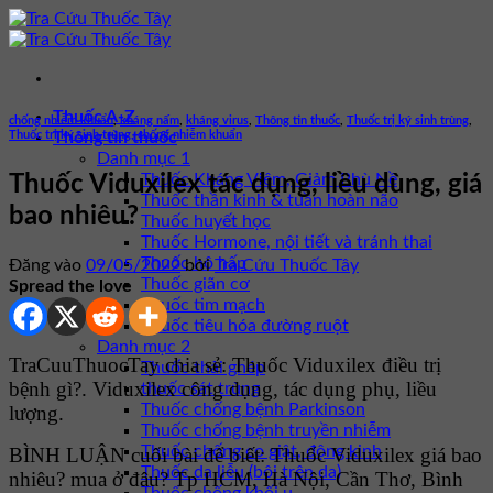
Bỏ
qua
nội
dung
Thuốc A-Z
chống nhiễm khuẩn
,
kháng nấm
,
kháng virus
,
Thông tin thuốc
,
Thuốc trị ký sinh trùng
,
Thuốc trị ký sinh trùng, chống nhiễm khuẩn
Thông tin thuốc
Danh mục 1
Thuốc Kháng Viêm, Giảm Phù Nề
Thuốc Viduxilex tác dụng, liều dùng, giá
Thuốc thần kinh & tuần hoàn não
bao nhiêu?
Thuốc huyết học
Thuốc Hormone, nội tiết và tránh thai
Thuốc hô hấp
Đăng vào
09/05/2022
bởi
Tra Cứu Thuốc Tây
Thuốc giãn cơ
Spread the love
Thuốc tim mạch
Thuốc tiêu hóa đường ruột
Danh mục 2
TraCuuThuocTay chia sẻ: Thuốc Viduxilex điều trị
Thuốc thải ghép
bệnh gì?. Viduxilex công dụng, tác dụng phụ, liều
thuốc sát trùng
Thuốc chống bệnh Parkinson
lượng.
Thuốc chống bệnh truyền nhiễm
Thuốc chống co giật, động kinh
BÌNH LUẬN cuối bài để biết: Thuốc Viduxilex giá bao
Thuốc da liễu (bôi trên da)
nhiêu? mua ở đâu? Tp HCM, Hà Nội, Cần Thơ, Bình