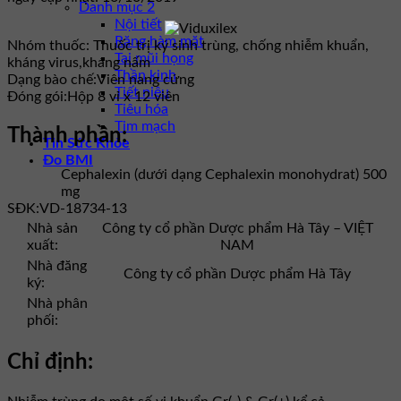
Danh mục 2
Nội tiết
Răng hàm mặt
Nhóm thuốc:
Thuốc trị ký sinh trùng, chống nhiễm khuẩn,
Tai mũi họng
kháng virus,kháng nấm
Thần kinh
Dạng bào chế:
Viên nang cứng
Tiết niệu
Đóng gói:
Hộp 8 vỉ x 12 viên
Tiêu hóa
Tim mạch
Thành phần:
Tin Sức Khỏe
Đo BMI
Cephalexin (dưới dạng Cephalexin monohydrat) 500
mg
SĐK:
VD-18734-13
Nhà sản
Công ty cổ phần Dược phẩm Hà Tây – VIỆT
xuất:
NAM
Nhà đăng
Công ty cổ phần Dược phẩm Hà Tây
ký:
Nhà phân
phối:
Chỉ định: