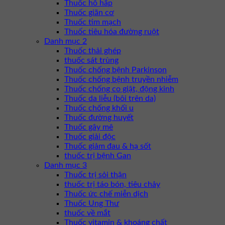
Thuốc hô hấp
Thuốc giãn cơ
Thuốc tim mạch
Thuốc tiêu hóa đường ruột
Danh mục 2
Thuốc thải ghép
thuốc sát trùng
Thuốc chống bệnh Parkinson
Thuốc chống bệnh truyền nhiễm
Thuốc chống co giật, động kinh
Thuốc da liễu (bôi trên da)
Thuốc chống khối u
Thuốc đường huyết
Thuốc gây mê
Thuốc giải độc
Thuốc giảm đau & hạ sốt
thuốc trị bệnh Gan
Danh mục 3
Thuốc trị sỏi thận
thuốc trị táo bón, tiêu chảy
Thuốc ức chế miễn dịch
Thuốc Ung Thư
thuốc về mắt
Thuốc vitamin & khoáng chất