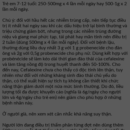
Trẻ em 7-12 tuổi: 250-500mg x 4 lần mỗi ngày hay 500-1g x 2
lần mỗi ngày.
Chú ý: đối với hầu hết các nhiễm trùng cấp, nên tiếp tục điều
trị ít nhất hai ngày sau khi các dấu hiệu trở lại bình thường và
triệu chứng giảm bớt, nhưng trong các nhiễm trùng đường
niệu và giang mai phức tạp, tái phát hay mãn tính nên điều trị
2 tuần (dùng 500mg x 4 lần mỗi ngày). Ðối với bệnh lậu,
thường dùng liều duy nhất 3 g với 1 g probenecide cho đàn
ông và 2g với 0,5g probenecide cho phụ nữ. Dùng kết hợp với
probénécide sẽ làm kéo dài thời gian đào thải của cefalexine
và làm tăng nồng độ trong huyết thanh đến 50-100%. Cho
đến nay, Cefalexine chưa cho thấy có độc tính lên thận, tuy
nhiên như đối với những kháng sinh đào thải chủ yếu do
thận, có thể xuất hiện sự tích tụ không cần thiết khi chức
năng thận giảm dưới một nửa mức bình thường. Do đó, liều
lượng tối đa được khuyến cáo (nghĩa là 6g/ngày cho người
lớn và 4g/ngày cho trẻ em) nên giảm cho phù hợp ở những
bệnh nhân này.
Ở người già, nên xem xét cân nhắc khả năng suy thận.
Người lớn đang điều trị thẩm phân từng đợt nên dùng thêm