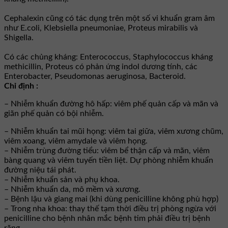
Cephalexin cũng có tác dụng trên một số vi khuẩn gram âm
như E.coli, Klebsiella pneumoniae, Proteus mirabilis và
Shigella.
Có các chủng kháng: Enterococcus, Staphylococcus kháng
methicillin, Proteus có phản ứng indol dương tính, các
Enterobacter, Pseudomonas aeruginosa, Bacteroid.
Chỉ định :
– Nhiễm khuẩn đường hô hấp: viêm phế quản cấp và mãn và
giãn phế quản có bội nhiễm.
– Nhiễm khuẩn tai mũi họng: viêm tai giữa, viêm xương chũm,
viêm xoang, viêm amydale và viêm họng.
– Nhiễm trùng đường tiểu: viêm bể thận cấp và mãn, viêm
bàng quang và viêm tuyến tiền liệt. Dự phòng nhiễm khuẩn
đường niệu tái phát.
– Nhiễm khuẩn sản và phụ khoa.
– Nhiễm khuẩn da, mô mềm và xương.
– Bệnh lậu và giang mai (khi dùng penicilline không phù hợp)
– Trong nha khoa: thay thế tạm thời điều trị phòng ngừa với
penicilline cho bệnh nhân mắc bệnh tim phải điều trị bệnh