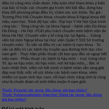
điều trị cũng như chẩn đoán. Hãy luôn nhớ tham khảo ý kiến
của bác sĩ hoặc các chuyên gia trước khi bắt đầu, dừng hay
thay đổi phương pháp điều trị, chăm sóc sức khỏe. Tác giả :
Trương Phú Hải Chuyên khoa: chuyên khoa II Ngoại khoa tiết
niệu, nam học. Trình độ học vấn: -Đại học Y Hà Nội Quá trình
công tác: - Từng công tác tại khoa Ngoại – bệnh viện Đa khoa
Hà Đông – Hà Nội -PGĐ phụ trách chuyên môn bệnh viện đa
khoa Hà Nội -Chuyên viên y tế công tác tại Agola... -Giảng
viên bộ môn Ngoại khoa tại Học viện Quân Y 103 Sở trưởng
chuyên môn: -Tư vấn và điều trị các bệnh lý nam khoa - Tư
vấn và điều trị các bệnh lây truyền qua đường tình dục cho
nam giới - Thực hiện phẫu thuật cắt bao quy đầu và ngoại tiết
niệu nam - Phẫu thuật các bệnh lý hậu môn – trực tràng như:
Trĩ, áp-xe hậu môn, dò hậu môn, nứt kẽ hậu môn,... Bác sĩ
luôn nhiệt tình, niềm nở hết mình vì bệnh nhân sẵn sàng giải
đáp mọi thắc mắc về sức khỏe các bệnh nam khoa, viêm
nhiễm cơ quan sinh dục nam, rối loạn chức năng sinh lý cũng
như là chuẩn đoán vô sinh hiếm muộn ở nam giới.
Thuốc Piraxnic tác dụng, liều dùng, giá bao nhiêu?
Thuốc Yuhanoxaliplatin Injection 50mg tác dụng, liều dùng,
giá bao nhiêu?