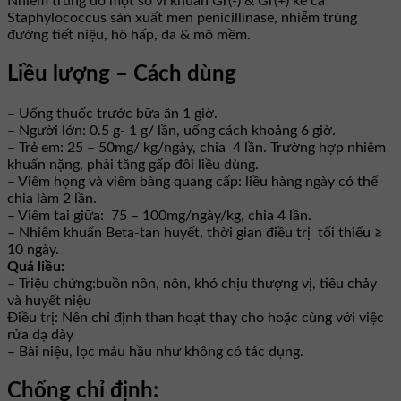
Nhiễm trùng do một số vi khuẩn Gr(-) & Gr(+) kể cả
Staphylococcus sản xuất men penicillinase, nhiễm trùng
đường tiết niệu, hô hấp, da & mô mềm.
Liều lượng – Cách dùng
– Uống thuốc trước bữa ăn 1 giờ.
– Người lớn: 0.5 g- 1 g/ lần, uống cách khoảng 6 giờ.
– Trẻ em: 25 – 50mg/ kg/ngày, chia 4 lần. Trường hợp nhiễm
khuẩn nặng, phải tăng gấp đôi liều dùng.
– Viêm họng và viêm bàng quang cấp: liều hàng ngày có thể
chia làm 2 lần.
– Viêm tai giữa: 75 – 100mg/ngày/kg, chia 4 lần.
– Nhiễm khuẩn Beta-tan huyết, thời gian điều trị tối thiểu ≥
10 ngày.
Quá liều:
– Triệu chứng:buồn nôn, nôn, khó chịu thượng vị, tiêu chảy
và huyết niệu
Điều trị: Nên chỉ định than hoạt thay cho hoặc cùng với việc
rửa dạ dày
– Bài niệu, lọc máu hầu như không có tác dụng.
Chống chỉ định: