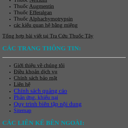
Thuốc
Augmentin
Thuốc
Efferalgan
Thuốc
Alphachymotrypsin
các kiểu quan hệ bằng miệng
Tổng hợp bài viết tại Tra Cứu Thuốc Tây
CÁC TRANG THÔNG TIN:
Giới thiệu về chúng tôi
Điều khoản dịch vụ
Chính sách bảo mật
Liên hệ
Chính sách quảng cáo
Phản ứng, khiếu nại
Quy trình biên tập nội dung
Sitemap
CÁC LIÊN KẾ BÊN NGOÀI: