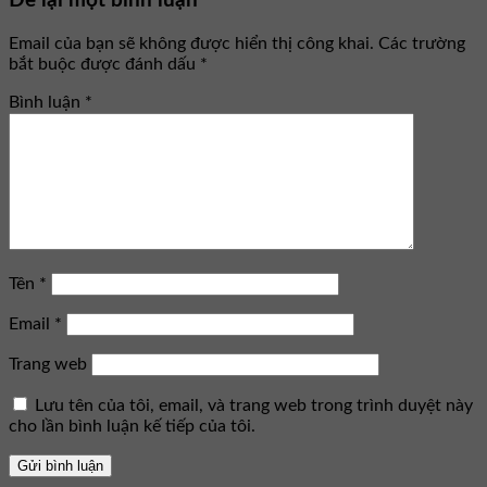
Để lại một bình luận
Email của bạn sẽ không được hiển thị công khai.
Các trường
bắt buộc được đánh dấu
*
Bình luận
*
Tên
*
Email
*
Trang web
Lưu tên của tôi, email, và trang web trong trình duyệt này
cho lần bình luận kế tiếp của tôi.