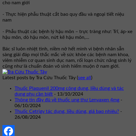
cho nam giới
- Thực hiện phẫu thuật cắt bao quy đầu và ngoại tiết niệu
nam
- Phẫu thuật các bệnh lý hậu môn – trực tràng như: Trĩ, áp-xe
hậu môn, dò hậu môn, nứt kẽ hậu môn,...
Bác sĩ luôn nhiệt tình, niềm nở hết mình vì bệnh nhân sẵn
sàng giải đáp mọi thắc mắc về sức khỏe các bệnh nam khoa,
viêm nhiễm cơ quan sinh dục nam, rối loạn chức năng sinh lý
cũng như là chuẩn đoán vô sinh hiếm muộn ở nam giới.
Latest posts by Tra Cứu Thuốc Tây
(
see all
)
Thuốc Plaquenil 200mg công dụng, liều dùng và tác
dụng phụ cần biết
- 13/10/2024
Thông tin đầy đủ về thuốc ung thư Lenvaxen 4mg
-
06/10/2024
Thuốc Cetrigy tác dụng, liều dùng, giá bao nhiêu?
-
26/08/2024