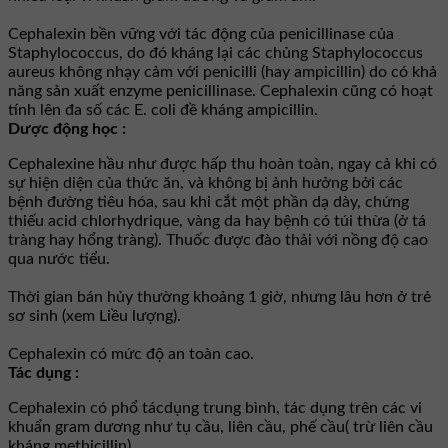
Cephalexin bền vững với tác động của penicillinase của
Staphylococcus, do đó kháng lại các chủng Staphylococcus
aureus không nhạy cảm với penicilli (hay ampicillin) do có khả
năng sản xuất enzyme penicillinase. Cephalexin cũng có hoạt
tính lên đa số các E. coli đề kháng ampicillin.
Dược động học :
Cephalexine hầu như được hấp thu hoàn toàn, ngay cả khi có
sự hiện diện của thức ăn, và không bị ảnh hưởng bởi các
bệnh đường tiêu hóa, sau khi cắt một phần dạ dày, chứng
thiếu acid chlorhydrique, vàng da hay bệnh có túi thừa (ở tá
tràng hay hổng tràng). Thuốc được đào thải với nồng độ cao
qua nước tiểu.
Thời gian bán hủy thường khoảng 1 giờ, nhưng lâu hơn ở trẻ
sơ sinh (xem Liều lượng).
Cephalexin có mức độ an toàn cao.
Tác dụng :
Cephalexin có phổ tácdụng trung bình, tác dụng trên các vi
khuẩn gram dương như tụ cầu, liên cầu, phế cầu( trừ liên cầu
kháng methicillin).