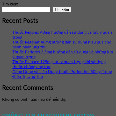
Tìm kiếm
Tìm kiếm
Recent Posts
Thuốc Regonix 40mg hướng dẫn sử dụng và lưu ý quan
trọng
Thuốc Regonat 40mg hướng dẫn sử dụng hiệu quả cho
bệnh nhân ung thư
Thuốc Parlodel 2.5mg hướng dẫn sử dụng và những lưu
ý quan trọng
Thuốc Palbace 125mg lưu ý quan trọng khi sử dụng
thuốc chống ung thư
Công Dụng Và Liều Dùng thuốc Purinethol 50mg Trong
Điều Trị Ung Thư
Recent Comments
Không có bình luận nào để hiển thị.
THÔNG TIN TRACUUTHUOCTAY: