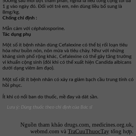
500mg sau mỗi đợt thẩm phân, nghĩa là liều tổng cộng tối đa
1 g vào ngày đó. Ðối với trẻ em, nên dùng liều bổ sung là
8mg/kg.
Chống chỉ định :
Mẫn cảm với céphalosporine.
Tác dụng phụ
Một số ít bệnh nhân dùng Cefalexine có thể bị rối loạn tiêu
hóa như buồn nôn, nôn mửa và tiêu chảy. Như với những
kháng sinh phổ rộng khác, Cefalexine có thể gây tăng trưởng
vi khuẩn cộng sinh (đôi khi có thể xuất hiện Candida albicans
dưới dạng viêm âm đạo).
Một số rất ít bệnh nhân có xảy ra giảm bạch cầu trung tính có
hồi phục.
Ít khi có nổi ban do thuốc, mề đay và dát sần.
Lưu ý: Dùng thuốc theo chỉ định của Bác sĩ
Nguồn tham khảo drugs.com, medicines.org.uk,
webmd.com và
TraCuuThuocTay
tổng hợp.