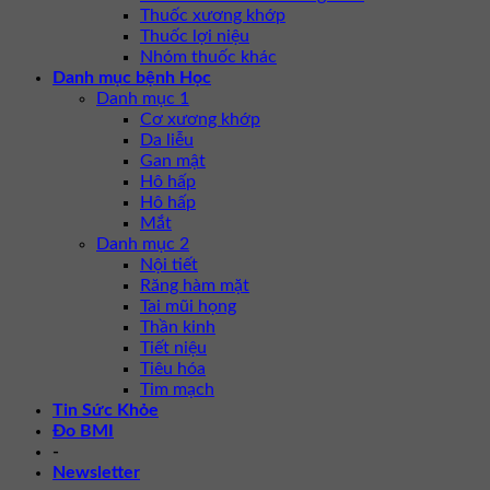
Thuốc xương khớp
Thuốc lợi niệu
Nhóm thuốc khác
Danh mục bệnh Học
Danh mục 1
Cơ xương khớp
Da liễu
Gan mật
Hô hấp
Hô hấp
Mắt
Danh mục 2
Nội tiết
Răng hàm mặt
Tai mũi họng
Thần kinh
Tiết niệu
Tiêu hóa
Tim mạch
Tin Sức Khỏe
Đo BMI
-
Newsletter