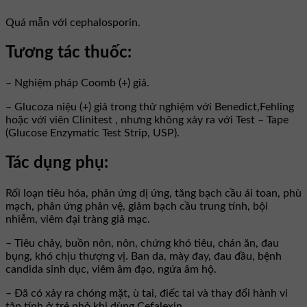
Quá mẫn với cephalosporin.
Tương tác thuốc:
– Nghiệm pháp Coomb (+) giả.
– Glucoza niệu (+) giả trong thử nghiệm với Benedict,Fehling
hoặc với viên Clinitest , nhưng không xảy ra với Test – Tape
(Glucose Enzymatic Test Strip, USP).
Tác dụng phụ:
Rối loạn tiêu hóa, phản ứng dị ứng, tăng bạch cầu ái toan, phù
mạch, phản ứng phản vệ, giảm bạch cầu trung tính, bội
nhiễm, viêm đại tràng giả mạc.
– Tiêu chảy, buồn nôn, nôn, chứng khó tiêu, chán ăn, đau
bụng, khó chịu thượng vị. Ban da, mày đay, đau đầu, bệnh
candida sinh dục, viêm âm đạo, ngứa âm hộ.
– Đã có xảy ra chóng mặt, ù tai, điếc tai và thay đổi hành vi
tập tính ở trẻ nhỏ khi dùng Cefalexin.