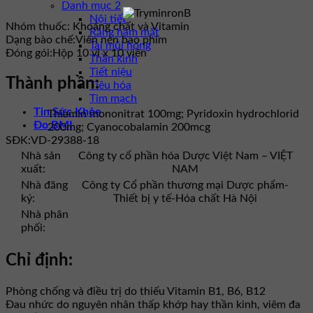
Danh mục 2
Nội tiết
Nhóm thuốc:
Khoáng chất và Vitamin
Răng hàm mặt
Dạng bào chế:
Viên nén bao phim
Tai mũi họng
Đóng gói:
Hộp 10 vỉ x 10 viên
Thần kinh
Tiết niệu
Thành phần:
Tiêu hóa
Tim mạch
Tin Sức Khỏe
Thiamin mononitrat 100mg; Pyridoxin hydrochlorid
Đo BMI
200mg; Cyanocobalamin 200mcg
SĐK:
VD-29388-18
Nhà sản
Công ty cổ phần hóa Dược Việt Nam – VIỆT
xuất:
NAM
Nhà đăng
Công ty Cổ phần thương mại Dược phẩm-
ký:
Thiết bị y tế-Hóa chất Hà Nội
Nhà phân
phối:
Chỉ định:
Phòng chống và điều trị do thiếu Vitamin B1, B6, B12
Đau nhức do nguyên nhân thấp khớp hay thần kinh, viêm đa