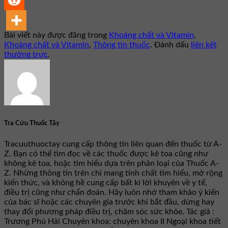
Bài viết này được đăng trong
Khoáng chất và Vitamin
,
Khoáng chất và Vitamin
,
Thông tin thuốc
. Đánh dấu
liên kết
thường trực
.
Tra Cứu Thuốc Tây
Tracuuthuoctay cung cấp thông tin liên quan đến thuốc từ A-
Z. Bạn có thể tìm đọc về các thuốc được kê toa cũng như
không kê toa, hoặc tìm hiểu dựa trên phân loại của Thuốc A-
Z. Những thông tin trên chỉ mang tính chất tìm hiểu, mở rộng
kiến thức, và không hề cung cấp bất kì lời khuyên về y tế,
điều trị cũng như chẩn đoán. Hãy luôn nhớ tham khảo ý kiến
của bác sĩ hoặc các chuyên gia trước khi bắt đầu, dừng hay
thay đổi phương pháp điều trị, chăm sóc sức khỏe. Tác giả :
Trương Phú Hải Chuyên khoa: chuyên khoa II Ngoại khoa tiết