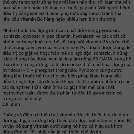
thể xảy ra trong trường hợp rối loạn hấp thu, rối loạn chuyển
hoá bẩm sinh hoặc rối loạn do thuốc gây nên. Với người bệnh
điều trị bằng isoniazid hoặc phụ nữ uống thuốc tránh thai,
nhu cầu vitamin B6 hàng ngày nhiều hơn bình thường.
Nhiều thuốc tác dụng như các chất đối kháng pyridoxin:
isoniazid, cycloserin, penicilamin, hydralazin và các chất có
nhóm carbonyl khác có thể kết hợp với vitamin B6 và ức chế
chức năng coenzym của vitamin này. Pyridoxin được dùng để
điều trị co giật và hoặc hôn mê do ngộ độc isoniazid. Những
triệu chứng này được xem là do giảm nồng độ GABA trong hệ
thần kinh trung ương, có lẽ do isoniazid ức chế hoạt động của
pyridoxal – 5 – phosphat trong não. Pyridoxin cũng được
dùng làm thuốc hỗ trợ cho các biện pháp khác trong việc
điều trị ngộ độc cấp do nấm thuộc chi Giromitra nhằm trị các
tác dụng trên thần kinh (như co giật hôn mê) của chất
methylhydrazin, được thuỷ phân từ độc tố gyrometrin có
trong các nấm này.
Chỉ định :
Phòng và điều trị thiếu hụt vitamin B6: khi thiếu hụt do dinh
dưỡng, ít gặp trường hợp thiếu đơn độc một vitamin nhóm B,
vì vậy bổ sung vitmain dưới dạng hỗ hợp có hiệu quả hơn
dùng đơn lẻ. Tốt nhất vẫn là cải thiện chế độ ăn.