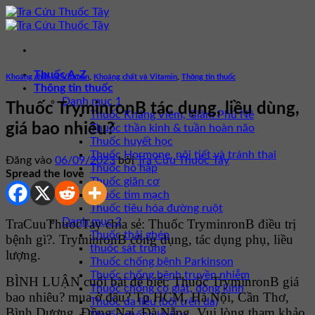
Bỏ
qua
nội
dung
Thuốc A-Z
Khoáng chất và Vitamin
,
Khoáng chất và Vitamin
,
Thông tin thuốc
Thông tin thuốc
Danh mục 1
Thuốc TryminronB tác dụng, liều dùng,
Thuốc Kháng Viêm, Giảm Phù Nề
giá bao nhiêu?
Thuốc thần kinh & tuần hoàn não
Thuốc huyết học
Thuốc Hormone, nội tiết và tránh thai
Đăng vào
06/09/2023
bởi
Tra Cứu Thuốc Tây
Thuốc hô hấp
Spread the love
Thuốc giãn cơ
Thuốc tim mạch
Thuốc tiêu hóa đường ruột
Danh mục 2
TraCuuThuocTay chia sẻ: Thuốc TryminronB điều trị
Thuốc thải ghép
bệnh gì?. TryminronB công dụng, tác dụng phụ, liều
thuốc sát trùng
lượng.
Thuốc chống bệnh Parkinson
Thuốc chống bệnh truyền nhiễm
BÌNH LUẬN cuối bài để biết: Thuốc TryminronB giá
Thuốc chống co giật, động kinh
bao nhiêu? mua ở đâu? Tp HCM, Hà Nội, Cần Thơ,
Thuốc da liễu (bôi trên da)
Bình Dương, Đồng Nai, Đà Nẵng. Vui lòng tham khảo