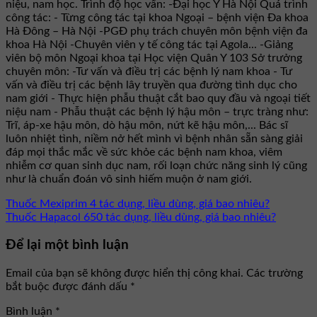
niệu, nam học. Trình độ học vấn: -Đại học Y Hà Nội Quá trình
công tác: - Từng công tác tại khoa Ngoại – bệnh viện Đa khoa
Hà Đông – Hà Nội -PGĐ phụ trách chuyên môn bệnh viện đa
khoa Hà Nội -Chuyên viên y tế công tác tại Agola... -Giảng
viên bộ môn Ngoại khoa tại Học viện Quân Y 103 Sở trưởng
chuyên môn: -Tư vấn và điều trị các bệnh lý nam khoa - Tư
vấn và điều trị các bệnh lây truyền qua đường tình dục cho
nam giới - Thực hiện phẫu thuật cắt bao quy đầu và ngoại tiết
niệu nam - Phẫu thuật các bệnh lý hậu môn – trực tràng như:
Trĩ, áp-xe hậu môn, dò hậu môn, nứt kẽ hậu môn,... Bác sĩ
luôn nhiệt tình, niềm nở hết mình vì bệnh nhân sẵn sàng giải
đáp mọi thắc mắc về sức khỏe các bệnh nam khoa, viêm
nhiễm cơ quan sinh dục nam, rối loạn chức năng sinh lý cũng
như là chuẩn đoán vô sinh hiếm muộn ở nam giới.
Thuốc Mexiprim 4 tác dụng, liều dùng, giá bao nhiêu?
Thuốc Hapacol 650 tác dụng, liều dùng, giá bao nhiêu?
Để lại một bình luận
Email của bạn sẽ không được hiển thị công khai.
Các trường
bắt buộc được đánh dấu
*
Bình luận
*