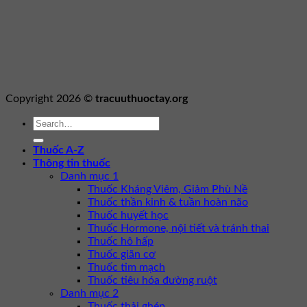
Copyright 2026 ©
tracuuthuoctay.org
Thuốc A-Z
Thông tin thuốc
Danh mục 1
Thuốc Kháng Viêm, Giảm Phù Nề
Thuốc thần kinh & tuần hoàn não
Thuốc huyết học
Thuốc Hormone, nội tiết và tránh thai
Thuốc hô hấp
Thuốc giãn cơ
Thuốc tim mạch
Thuốc tiêu hóa đường ruột
Danh mục 2
Thuốc thải ghép