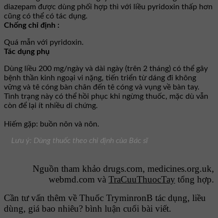
diazepam được dùng phối hợp thì với liều pyridoxin thấp hơn
cũng có thể có tác dụng.
Chống chỉ định :
Quá mẫn với pyridoxin.
Tác dụng phụ
Dùng liều 200 mg/ngày và dài ngày (trên 2 tháng) có thể gây
bệnh thần kinh ngoại vi nặng, tiến triển từ dáng đi không
vững và tê cóng bàn chân đến tê cóng và vụng về bàn tay.
Tình trạng này có thể hồi phục khi ngừng thuốc, mặc dù vẫn
còn để lại ít nhiều di chứng.
Hiếm gặp: buồn nôn và nôn.
Lưu ý: Dùng thuốc theo chỉ định của Bác sĩ
Nguồn tham khảo drugs.com, medicines.org.uk,
webmd.com và
TraCuuThuocTay
tổng hợp.
Cần tư vấn thêm về Thuốc TryminronB tác dụng, liều
dùng, giá bao nhiêu? bình luận cuối bài viết.