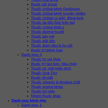
thuốc sát trùng
Thuốc chống bệnh Parkinson
Thuốc chống bệnh truyền nhiễm
Thuốc chống co giật, động kinh
Thuốc da liễu (bôi trên da)
Thuốc chống khối u
Thuốc đường huyết
Thuốc gây mê
Thuốc giải độc
Thuốc giảm đau & hạ sốt
thuốc trị bệnh Gan
Danh mục 3
Thuốc trị sỏi thận
thuốc trị táo bón, tiêu chảy
Thuốc ức chế miễn dịch
Thuốc Ung Thư
thuốc về mắt
Thuốc vitamin & khoáng chất
Thuốc xương khớp
Thuốc lợi niệu
Nhóm thuốc khác
Danh mục bệnh Học
Danh mục 1