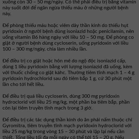
xuống còn 30 – 50 mg/ngày. Có thể phải điều trị bằng vitamin
này suốt đời để ngăn ngừa thiếu máu ở những người bệnh
này.
Để phòng thiếu máu hoặc viêm dây thần kinh do thiếu hụt
pyridoxin ở người bệnh dùng isoniazid hoặc penicilamin, nên
uống vitamin B6 hàng ngày với liều 10 – 50 mg. Để phòng co
giật ở người bệnh dùng cycloserin, uống pyridoxin với liều
100 – 300 mg/ngày, chia làm nhiều lần.
Để điều trị co giật hoặc hôn mê do ngộ độc isoniazid cấp,
dùng 1 liều pyridoxin bằng với lượng isoniazid đã uống, kèm
với thuốc chống co giật káhc. Thường tiêm tĩnh mạch 1 – 4 g
pyridoxin hydrochlorid sau đó tiêm bắp 1 g, cứ 30 phút một
lần cho tới hết liều.
Để điều trị quá liều cycloserin, dùng 300 mg pyridoxin
hydroclorid với liều 25 mg/kg, một phần ba tiêm bắp, phần
còn lại tiêm truyền tĩnh mạch trong 3 giờ.
Để điều trị các tác dụng thần kinh do ăn phải nấm thuộc chi
Gyromitra, tiêm truyền tĩnh mạch pyridoxin hydroclorid với
liều 25 mg/kg trong vòng 15 – 30 phút và lặp lại nếu cần
thiết. Tổng liều tối đa mỗi ngày có thể tới 15 – 20 g. Nếu