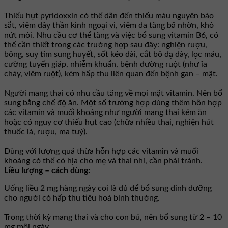
Thiếu hụt pyridoxxin có thể dẫn đến thiếu máu nguyên bào
sắt, viêm dây thần kinh ngoại vi, viêm da tăng bã nhờn, khô
nứt môi. Nhu cầu cơ thể tăng và việc bổ sung vitamin B6, có
thể cần thiết trong các trường hợp sau đây: nghiện rượu,
bỏng, suy tim sung huyết, sốt kéo dài, cắt bỏ dạ dày, lọc máu,
cường tuyến giáp, nhiễm khuẩn, bệnh đường ruột (như ỉa
chảy, viêm ruột), kém hấp thu liên quan đến bệnh gan – mật.
Người mang thai có nhu cầu tăng về mọi mặt vitamin. Nên bổ
sung bằng chế độ ăn. Một số trường hợp dùng thêm hỗn hợp
các vitamin và muối khoáng như người mang thai kém ăn
hoặc có nguy cơ thiếu hụt cao (chửa nhiều thai, nghiện hút
thuốc lá, rượu, ma tuý).
Dùng với lượng quá thừa hỗn hợp các vitamin và muối
khoáng có thể có hịa cho mẹ và thai nhi, cần phải tránh.
Liều lượng – cách dùng:
Uống liều 2 mg hàng ngày coi là đủ để bổ sung dinh dưỡng
cho người có hấp thu tiêu hoá bình thường.
Trong thời kỳ mang thai và cho con bú, nên bổ sung từ 2 – 10
mg mỗi ngày.