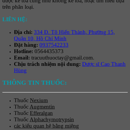
được kê toa cũng như không kê toa, hoặc tìm hiểu dựa
trên phân loại.
LIÊN HỆ:
Địa chỉ:
334 Đ. Tô Hiến Thành, Phường 15,
Quận 10, Hồ Chí Minh
Đặt hàng:
0937542233
Hotline:
0564435373
Email:
tracuuthuoctay@gmail.com.
Chịu trách nhiệm nội dung:
Dược sĩ Cao Thanh
Hùng
THÔNG TIN THUỐC:
Thuốc
Nexium
Thuốc
Augmentin
Thuốc
Efferalgan
Thuốc
Alphachymotrypsin
các kiểu quan hệ bằng miệng