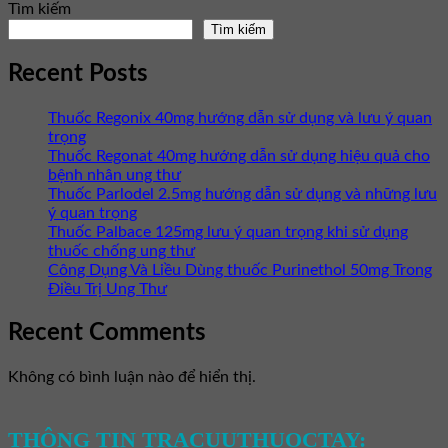
Tìm kiếm
Tìm kiếm
Recent Posts
Thuốc Regonix 40mg hướng dẫn sử dụng và lưu ý quan
trọng
Thuốc Regonat 40mg hướng dẫn sử dụng hiệu quả cho
bệnh nhân ung thư
Thuốc Parlodel 2.5mg hướng dẫn sử dụng và những lưu
ý quan trọng
Thuốc Palbace 125mg lưu ý quan trọng khi sử dụng
thuốc chống ung thư
Công Dụng Và Liều Dùng thuốc Purinethol 50mg Trong
Điều Trị Ung Thư
Recent Comments
Không có bình luận nào để hiển thị.
THÔNG TIN TRACUUTHUOCTAY: