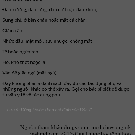
Đau xương, đau lưng, đau cơ hoặc đau khớp;
Sưng phù ở bàn chân hoặc mắt cá chân;
Giảm cân;
Nhức đầu, mệt mỏi, suy nhược, chóng mặt;
Tê hoặc ngứa ran;
Ho, khó thở; hoặc là
Vấn đề giấc ngủ (mất ngủ).
Đây không phải là danh sách đầy đủ các tác dụng phụ và
những người khác có thể xảy ra. Gọi cho bác sĩ biết để được
tư vấn y tế về tác dụng phụ.
Lưu ý: Dùng thuốc theo chỉ định của Bác sĩ
Nguồn tham khảo drugs.com, medicines.org.uk,
webmd.com và
TraCuuThuocTay
tổng hợp.