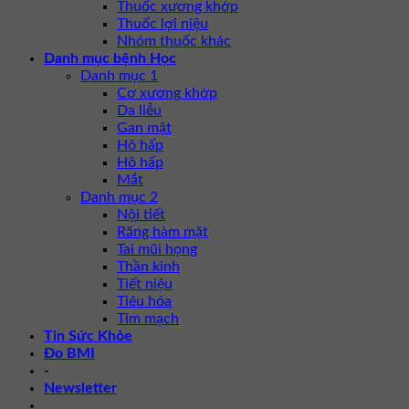
Thuốc xương khớp
Thuốc lợi niệu
Nhóm thuốc khác
Danh mục bệnh Học
Danh mục 1
Cơ xương khớp
Da liễu
Gan mật
Hô hấp
Hô hấp
Mắt
Danh mục 2
Nội tiết
Răng hàm mặt
Tai mũi họng
Thần kinh
Tiết niệu
Tiêu hóa
Tim mạch
Tin Sức Khỏe
Đo BMI
-
Newsletter