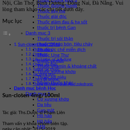
Thuốc chống khối u
Nội, Cần Thơ, Bình Dương, Đồng Nai, Đà Nẵng. Vui
Thuốc đường huyết
lòng tham khảo các chi tiết dưới đây.
Thuốc gây mê
Thuốc giải độc
Mục lục
Thuốc giảm đau & hạ sốt
thuốc trị bệnh Gan
Danh mục 3
Thuốc trị sỏi thận
thuốc trị táo bón, tiêu chảy
Sun-closen 4mg/100ml
Thuốc ức chế miễn dịch
Thành phần:
Thuốc Ung Thư
Chỉ định:
Liều lượng – Cách dùng
thuốc về mắt
Chống chỉ định:
Thuốc vitamin & khoáng chất
Tương tác thuốc:
Thuốc xương khớp
Tác dụng phụ:
Thuốc lợi niệu
Chú ý đề phòng:
Nhóm thuốc khác
Thông tin thành phần Acid zoledronic
Danh mục bệnh Học
Danh mục 1
Sun-closen 4mg/100ml
Cơ xương khớp
Da liễu
Gan mật
Tác giả: Ths.Dược sĩ Phạm Liên
Hô hấp
Hô hấp
Tham vấn y khoa nhóm biên tập.
Mắt
ngày cập nhật: 31/5/2019