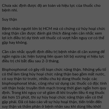
Chưa xác định được độ an toàn và hiệu lực của thuốc cho
bệnh nhi.
Suy thận
Bệnh nhân người lớn bị HCM mà có chứng cứ hủy hoại chức
năng thận cần được đánh giá thích đáng nên cân nhắc xem
lợi ích điều trị dự tính với thuốc có vượt hẳn nguy cơ có thể
gặp hay không.
Cần cân nhắc quyết định điều trị bệnh nhân di căn xương để
ngăn ngừa các hiện tượng liên quan tới bộ xương vì hiệu lực
điều trị chỉ bắt đầu sau 2-3 tháng.
Bisphosphonat có gây rối loạn chức năng thận. Những yếu tố
có thể làm tăng hủy hoại chức năng thận bao gồm mất nước,
có suy thận từ trước, nhiều chu kỳ dùng thuốc hoặc các
bisphosphonat khác, cũng như sử dụng các thuốc có độc tính
với thận hoặc truyền tĩnh mạch trong thời gian ngắn hơn quy
định. Trong khi nguy cơ sẽ giảm đi khi truyền liều 4 mg thuốc
dài hơn 15 phút, thì sự hủy hoại chức năng thận vẫn có thể
gặp phải. Đã có báo cáo về sự hủy hoại thận, tiến triển đến
suy thận và thẩm phân ở bệnh nhân sau khi dùng liều khởi