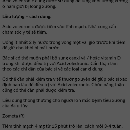
Acid zoledronic cũng được sử dụng để tăng khối lượng xương
ở nam giới bị loãng xương.
Liều lượng – cách dùng:
Acid zoledronic được tiêm vào tĩnh mạch. Nhà cung cấp
chăm sóc y tế sẽ tiêm.
Uống ít nhất 2 ly nước trong vòng một vài giờ trước khi tiêm
để giữ cho khỏi bị mất nước.
Bác sĩ có thể muốn phải bổ sung canxi và / hoặc vitamin D
trong khi được điều trị với Acid zoledronic. Cẩn thận làm
theo các chỉ dẫn của bác sĩ về các loại canxi dùng.
Có thể cần phải kiểm tra y tế thường xuyên để giúp bác sĩ xác
định bao lâu để điều trị với Acid zoledronic. Chức năng thận
cũng có thể cần phải được kiểm tra.
Liều dùng thông thường cho người lớn mắc bệnh tiêu xương
của đa u tủy:
Zometa (R):
Tiêm tĩnh mạch 4 mg từ 15 phút trở lên, cách mỗi 3-4 tuần.