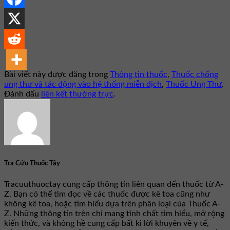
Bài viết này được đăng trong
Thông tin thuốc
,
Thuốc chống
ung thư và tác động vào hệ thống miễn dịch
,
Thuốc Ung Thư
.
Đánh dấu
liên kết thường trực
.
Tra Cứu Thuốc Tây
Tracuuthuoctay cung cấp thông tin liên quan đến thuốc từ A-
Z. Bạn có thể tìm đọc về các thuốc được kê toa cũng như
không kê toa, hoặc tìm hiểu dựa trên phân loại của Thuốc A-
Z. Những thông tin trên chỉ mang tính chất tìm hiểu, mở rộng
kiến thức, và không hề cung cấp bất kì lời khuyên về y tế,