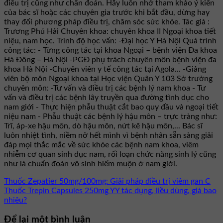
điều trị cũng như chẩn đoán. Hãy luôn nhớ tham khảo ý kiến
của bác sĩ hoặc các chuyên gia trước khi bắt đầu, dừng hay
thay đổi phương pháp điều trị, chăm sóc sức khỏe. Tác giả :
Trương Phú Hải Chuyên khoa: chuyên khoa II Ngoại khoa tiết
niệu, nam học. Trình độ học vấn: -Đại học Y Hà Nội Quá trình
công tác: - Từng công tác tại khoa Ngoại – bệnh viện Đa khoa
Hà Đông – Hà Nội -PGĐ phụ trách chuyên môn bệnh viện đa
khoa Hà Nội -Chuyên viên y tế công tác tại Agola... -Giảng
viên bộ môn Ngoại khoa tại Học viện Quân Y 103 Sở trưởng
chuyên môn: -Tư vấn và điều trị các bệnh lý nam khoa - Tư
vấn và điều trị các bệnh lây truyền qua đường tình dục cho
nam giới - Thực hiện phẫu thuật cắt bao quy đầu và ngoại tiết
niệu nam - Phẫu thuật các bệnh lý hậu môn – trực tràng như:
Trĩ, áp-xe hậu môn, dò hậu môn, nứt kẽ hậu môn,... Bác sĩ
luôn nhiệt tình, niềm nở hết mình vì bệnh nhân sẵn sàng giải
đáp mọi thắc mắc về sức khỏe các bệnh nam khoa, viêm
nhiễm cơ quan sinh dục nam, rối loạn chức năng sinh lý cũng
như là chuẩn đoán vô sinh hiếm muộn ở nam giới.
Thuốc Zepatier 50mg/100mg: Giải pháp điều trị viêm gan C
Thuốc Trepin Capsules 250mg YY tác dụng, liều dùng, giá bao
nhiêu?
Để lại một bình luận