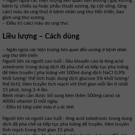
– Ngăn ngừa các hiện tượng liên quan đến xương ( gãy xương
bệnh lý, chiếu xạ hoặc phẫu thuật xương, ép cột sống, tăng
calci máu do ung thư) ở bệnh nhân ung thư tiến triển, bao
gồm ung thư xương.
– Điều trị calci máu do ung thư.
Liều lượng – Cách dùng
–
Ngăn ngừa các hiện tượng liên quan đến xương ở bệnh nhân
ung thư tiến triển
Người lớn và người cao tuổi : liều khuyến cáo là 4mg acid
zoledronic trong dung dịch đã pha chế và tiếp tục pha loãng
để tiêm truyền ( pha loãng với 100ml dung dịch NaCl 0,9%
khối lượng/ thể tích hoặc dung dịch glucose 5% khối lượng/
thể tích), tiêm truyền tích mạch với thời gian mỗi lần ít nhất
15 phút, từng 3-4 lần.
Bệnh nhân cần được bổ sung kèm thêm 500mg canxi và
400IU vitamin D mỗi ngày.
–
Điều trị tăng calxi máu ở u ác tính
Người lớn và người cao tuổi : 4mg acid zoledronic trong dung
dịch đã pha chế và tiếp tục pha loãng để truyền, tiêm truyền
tĩnh mạch trong thời gian 15 phút.