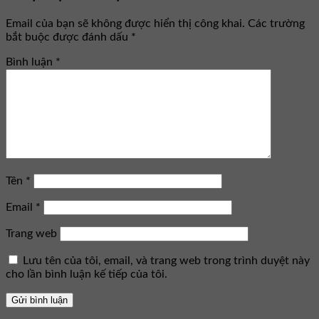
Email của bạn sẽ không được hiển thị công khai.
Các trường
bắt buộc được đánh dấu
*
Bình luận
*
Tên
*
Email
*
Trang web
Lưu tên của tôi, email, và trang web trong trình duyệt này
cho lần bình luận kế tiếp của tôi.