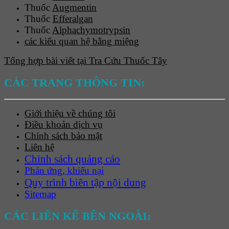
Thuốc
Augmentin
Thuốc
Efferalgan
Thuốc
Alphachymotrypsin
các kiểu quan hệ bằng miệng
Tổng hợp bài viết tại Tra Cứu Thuốc Tây
CÁC TRANG THÔNG TIN:
Giới thiệu về chúng tôi
Điều khoản dịch vụ
Chính sách bảo mật
Liên hệ
Chính sách quảng cáo
Phản ứng, khiếu nại
Quy trình biên tập nội dung
Sitemap
CÁC LIÊN KẾ BÊN NGOÀI: