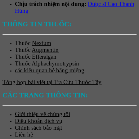
Chịu trách nhiệm nội dung:
Dược sĩ Cao Thanh
Hùng
THÔNG TIN THUỐC:
Thuốc
Nexium
Thuốc
Augmentin
Thuốc
Efferalgan
Thuốc
Alphachymotrypsin
các kiểu quan hệ bằng miệng
Tổng hợp bài viết tại Tra Cứu Thuốc Tây
CÁC TRANG THÔNG TIN:
Giới thiệu về chúng tôi
Điều khoản dịch vụ
Chính sách bảo mật
Liên hệ