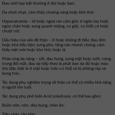
Đau mới hay bất thường ở đùi hoặc bẹn;
Da nhợt nhạt, cảm thấy choáng váng hoặc khó thở;
Hypocalcemia – tê hoặc ngứa ran cảm giác ở ngón tay hoặc
ngón chân hoặc xung quanh miệng, co giật, co thắt cơ hoặc
chuột rút;
Dấu hiệu của vấn đề thận – ít hoặc không đi tiểu; đau đớn
hoặc khó tiểu tiện; sưng phù, tăng cân nhanh chóng; cảm
thấy mệt mỏi hoặc khó thở; hoặc là
Phản ứng da nặng – sốt, đau họng, sưng mặt hoặc lưỡi, nóng
trong đôi mắt, đau da tiếp theo là phát ban da đỏ hoặc màu
tím (đặc biệt là ở mặt hoặc trên cơ thể) và bị phồng rộp và
bong tróc.
Tác dụng phụ nghiêm trọng về thận có thể có nhiều khả năng
ở người lớn tuổi.
Tác dụng phụ phổ biến Acid zoledronic có thể bao gồm:
Buồn nôn, nôn, đau bụng, chán ăn;
Tiêu chảy, táo bón;