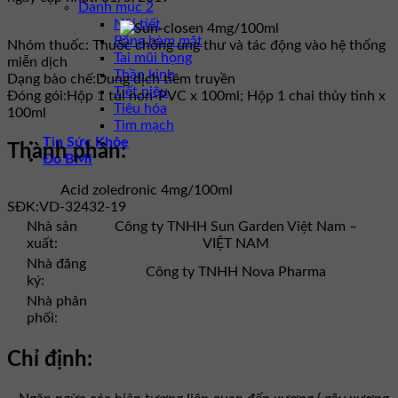
Danh mục 2
Nội tiết
Răng hàm mặt
Nhóm thuốc:
Thuốc chống ung thư và tác động vào hệ thống
Tai mũi họng
miễn dịch
Thần kinh
Dạng bào chế:
Dung dịch tiêm truyền
Tiết niệu
Đóng gói:
Hộp 1 túi non-PVC x 100ml; Hộp 1 chai thủy tinh x
Tiêu hóa
100ml
Tim mạch
Tin Sức Khỏe
Thành phần:
Đo BMI
Acid zoledronic 4mg/100ml
SĐK:
VD-32432-19
Nhà sản
Công ty TNHH Sun Garden Việt Nam –
xuất:
VIỆT NAM
Nhà đăng
Công ty TNHH Nova Pharma
ký:
Nhà phân
phối:
Chỉ định: