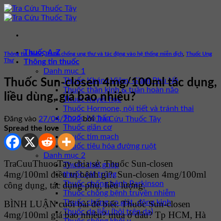
Bỏ
qua
nội
dung
Thuốc A-Z
Thông tin thuốc
,
Thuốc chống ung thư và tác động vào hệ thống miễn dịch
,
Thuốc Ung
Thư
Thông tin thuốc
Danh mục 1
Thuốc Kháng Viêm, Giảm Phù Nề
Thuốc Sun-closen 4mg/100ml tác dụng,
Thuốc thần kinh & tuần hoàn não
liều dùng, giá bao nhiêu?
Thuốc huyết học
Thuốc Hormone, nội tiết và tránh thai
Thuốc hô hấp
Đăng vào
27/04/2022
bởi
Tra Cứu Thuốc Tây
Thuốc giãn cơ
Spread the love
Thuốc tim mạch
Thuốc tiêu hóa đường ruột
Danh mục 2
TraCuuThuocTay chia sẻ: Thuốc Sun-closen
Thuốc thải ghép
4mg/100ml điều trị bệnh gì?. Sun-closen 4mg/100ml
thuốc sát trùng
Thuốc chống bệnh Parkinson
công dụng, tác dụng phụ, liều lượng.
Thuốc chống bệnh truyền nhiễm
Thuốc chống co giật, động kinh
BÌNH LUẬN cuối bài để biết: Thuốc Sun-closen
Thuốc da liễu (bôi trên da)
4mg/100ml giá bao nhiêu? mua ở đâu? Tp HCM, Hà