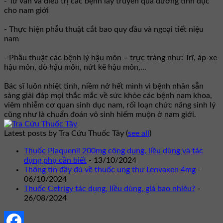
- Tư vấn và điều trị các bệnh lây truyền qua đường tình dục
cho nam giới
- Thực hiện phẫu thuật cắt bao quy đầu và ngoại tiết niệu
nam
- Phẫu thuật các bệnh lý hậu môn – trực tràng như: Trĩ, áp-xe
hậu môn, dò hậu môn, nứt kẽ hậu môn,...
Bác sĩ luôn nhiệt tình, niềm nở hết mình vì bệnh nhân sẵn
sàng giải đáp mọi thắc mắc về sức khỏe các bệnh nam khoa,
viêm nhiễm cơ quan sinh dục nam, rối loạn chức năng sinh lý
cũng như là chuẩn đoán vô sinh hiếm muộn ở nam giới.
Latest posts by Tra Cứu Thuốc Tây
(
see all
)
Thuốc Plaquenil 200mg công dụng, liều dùng và tác
dụng phụ cần biết
- 13/10/2024
Thông tin đầy đủ về thuốc ung thư Lenvaxen 4mg
-
06/10/2024
Thuốc Cetrigy tác dụng, liều dùng, giá bao nhiêu?
-
26/08/2024