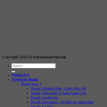
Copyright 2026 ©
tracuuthuoctay.org
Thuốc A-Z
Thông tin thuốc
Danh mục 1
Thuốc Kháng Viêm, Giảm Phù Nề
Thuốc thần kinh & tuần hoàn não
Thuốc huyết học
Thuốc Hormone, nội tiết và tránh thai
Thuốc hô hấp