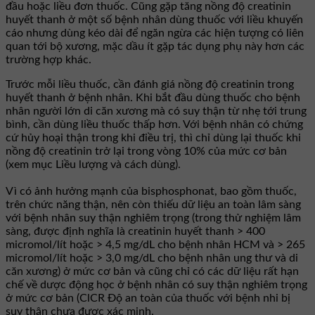
đầu hoặc liều đơn thuốc. Cũng gặp tăng nồng độ creatinin
huyết thanh ở một số bệnh nhân dùng thuốc với liều khuyến
cáo nhưng dùng kéo dài để ngăn ngừa các hiện tượng có liên
quan tới bộ xương, mặc dầu ít gặp tác dụng phụ này hơn các
trường hợp khác.
Trước mỗi liều thuốc, cần đánh giá nồng độ creatinin trong
huyết thanh ở bệnh nhân. Khi bắt đầu dùng thuốc cho bệnh
nhân người lớn di căn xương mà có suy thận từ nhẹ tới trung
bình, cần dùng liều thuốc thấp hơn. Với bệnh nhân có chứng
cứ hủy hoại thận trong khi điều trị, thì chỉ dùng lại thuốc khi
nồng độ creatinin trở lại trong vòng 10% của mức cơ bản
(xem mục Liều lượng và cách dùng).
Vì có ảnh hưởng mạnh của bisphosphonat, bao gồm thuốc,
trên chức năng thận, nên còn thiếu dữ liệu an toàn lâm sàng
với bệnh nhân suy thận nghiêm trọng (trong thử nghiệm lâm
sàng, được định nghĩa là creatinin huyết thanh > 400
micromol/lít hoặc > 4,5 mg/dL cho bệnh nhân HCM và > 265
micromol/lít hoặc > 3,0 mg/dL cho bệnh nhân ung thư và di
căn xương) ở mức cơ bản và cũng chỉ có các dữ liệu rất hạn
chế về dược động học ở bệnh nhân có suy thận nghiêm trọng
ở mức cơ bản (ClCR Độ an toàn của thuốc với bệnh nhi bị
suy thận chưa được xác minh.