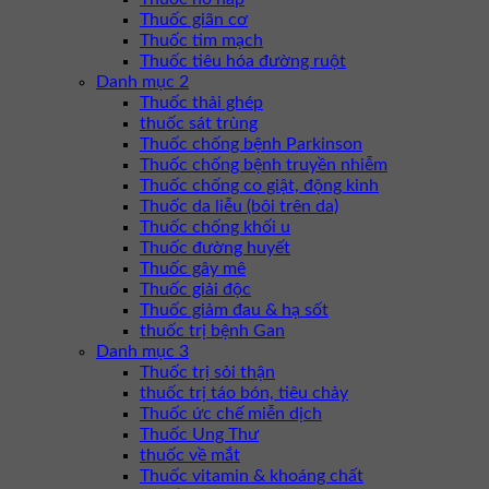
Thuốc giãn cơ
Thuốc tim mạch
Thuốc tiêu hóa đường ruột
Danh mục 2
Thuốc thải ghép
thuốc sát trùng
Thuốc chống bệnh Parkinson
Thuốc chống bệnh truyền nhiễm
Thuốc chống co giật, động kinh
Thuốc da liễu (bôi trên da)
Thuốc chống khối u
Thuốc đường huyết
Thuốc gây mê
Thuốc giải độc
Thuốc giảm đau & hạ sốt
thuốc trị bệnh Gan
Danh mục 3
Thuốc trị sỏi thận
thuốc trị táo bón, tiêu chảy
Thuốc ức chế miễn dịch
Thuốc Ung Thư
thuốc về mắt
Thuốc vitamin & khoáng chất