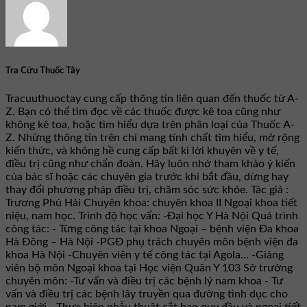
Tra Cứu Thuốc Tây
Tracuuthuoctay cung cấp thông tin liên quan đến thuốc từ A-
Z. Bạn có thể tìm đọc về các thuốc được kê toa cũng như
không kê toa, hoặc tìm hiểu dựa trên phân loại của Thuốc A-
Z. Những thông tin trên chỉ mang tính chất tìm hiểu, mở rộng
kiến thức, và không hề cung cấp bất kì lời khuyên về y tế,
điều trị cũng như chẩn đoán. Hãy luôn nhớ tham khảo ý kiến
của bác sĩ hoặc các chuyên gia trước khi bắt đầu, dừng hay
thay đổi phương pháp điều trị, chăm sóc sức khỏe. Tác giả :
Trương Phú Hải Chuyên khoa: chuyên khoa II Ngoại khoa tiết
niệu, nam học. Trình độ học vấn: -Đại học Y Hà Nội Quá trình
công tác: - Từng công tác tại khoa Ngoại – bệnh viện Đa khoa
Hà Đông – Hà Nội -PGĐ phụ trách chuyên môn bệnh viện đa
khoa Hà Nội -Chuyên viên y tế công tác tại Agola... -Giảng
viên bộ môn Ngoại khoa tại Học viện Quân Y 103 Sở trưởng
chuyên môn: -Tư vấn và điều trị các bệnh lý nam khoa - Tư
vấn và điều trị các bệnh lây truyền qua đường tình dục cho
nam giới - Thực hiện phẫu thuật cắt bao quy đầu và ngoại tiết