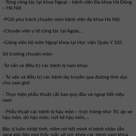
- Từng công tác tại khoa Ngoại – bệnh viện Đa khoa Hà Đông
– Hà Nội
-PGĐ phụ trách chuyên môn bệnh viện đa khoa Hà Nội
-Chuyên viên y tế công tác tại Agola...
-Giảng viên bộ môn Ngoại khoa tại Học viện Quân Y 103
Sở trưởng chuyên môn:
-Tư vấn và điều trị các bệnh lý nam khoa
- Tư vấn và điều trị các bệnh lây truyền qua đường tình dục
cho nam giới
- Thực hiện phẫu thuật cắt bao quy đầu và ngoại tiết niệu
nam
- Phẫu thuật các bệnh lý hậu môn – trực tràng như: Trĩ, áp-xe
hậu môn, dò hậu môn, nứt kẽ hậu môn,...
Bác sĩ luôn nhiệt tình, niềm nở hết mình vì bệnh nhân sẵn
sàng giải đáp mọi thắc mắc về sức khỏe các bệnh nam khoa,