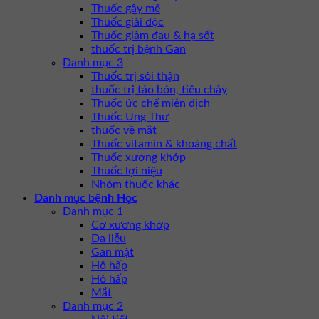
Thuốc gây mê
Thuốc giải độc
Thuốc giảm đau & hạ sốt
thuốc trị bệnh Gan
Danh mục 3
Thuốc trị sỏi thận
thuốc trị táo bón, tiêu chảy
Thuốc ức chế miễn dịch
Thuốc Ung Thư
thuốc về mắt
Thuốc vitamin & khoáng chất
Thuốc xương khớp
Thuốc lợi niệu
Nhóm thuốc khác
Danh mục bệnh Học
Danh mục 1
Cơ xương khớp
Da liễu
Gan mật
Hô hấp
Hô hấp
Mắt
Danh mục 2