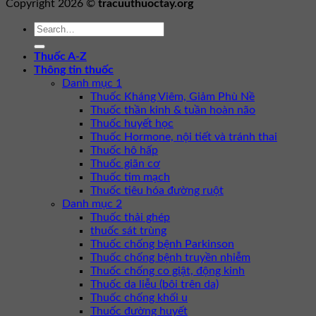
Copyright 2026 ©
tracuuthuoctay.org
Thuốc A-Z
Thông tin thuốc
Danh mục 1
Thuốc Kháng Viêm, Giảm Phù Nề
Thuốc thần kinh & tuần hoàn não
Thuốc huyết học
Thuốc Hormone, nội tiết và tránh thai
Thuốc hô hấp
Thuốc giãn cơ
Thuốc tim mạch
Thuốc tiêu hóa đường ruột
Danh mục 2
Thuốc thải ghép
thuốc sát trùng
Thuốc chống bệnh Parkinson
Thuốc chống bệnh truyền nhiễm
Thuốc chống co giật, động kinh
Thuốc da liễu (bôi trên da)
Thuốc chống khối u
Thuốc đường huyết