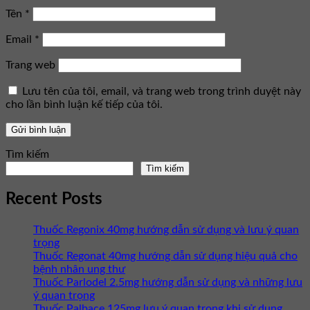
Tên
*
Email
*
Trang web
Lưu tên của tôi, email, và trang web trong trình duyệt này
cho lần bình luận kế tiếp của tôi.
Tìm kiếm
Tìm kiếm
Recent Posts
Thuốc Regonix 40mg hướng dẫn sử dụng và lưu ý quan
trọng
Thuốc Regonat 40mg hướng dẫn sử dụng hiệu quả cho
bệnh nhân ung thư
Thuốc Parlodel 2.5mg hướng dẫn sử dụng và những lưu
ý quan trọng
Thuốc Palbace 125mg lưu ý quan trọng khi sử dụng