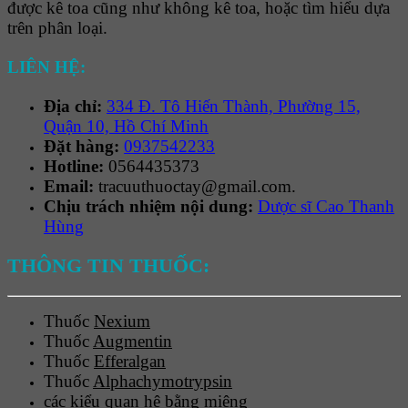
được kê toa cũng như không kê toa, hoặc tìm hiểu dựa
trên phân loại.
LIÊN HỆ:
Địa chỉ:
334 Đ. Tô Hiến Thành, Phường 15,
Quận 10, Hồ Chí Minh
Đặt hàng:
0937542233
Hotline:
0564435373
Email:
tracuuthuoctay@gmail.com.
Chịu trách nhiệm nội dung:
Dược sĩ Cao Thanh
Hùng
THÔNG TIN THUỐC:
Thuốc
Nexium
Thuốc
Augmentin
Thuốc
Efferalgan
Thuốc
Alphachymotrypsin
các kiểu quan hệ bằng miệng