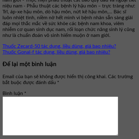
niệu nam - Phẫu thuật các bệnh lý hậu môn – trực tràng như:
Trĩ, áp-xe hậu môn, dò hậu môn, nứt kẽ hậu môn,... Bác sĩ
luôn nhiệt tình, niềm nở hết mình vì bệnh nhân sẵn sàng giải
đáp mọi thắc mắc về sức khỏe các bệnh nam khoa, viêm
nhiễm cơ quan sinh dục nam, rối loạn chức năng sinh lý cũng
như là chuẩn đoán vô sinh hiếm muộn ở nam giới.
Thuốc Zecard-50 tác dụng, liều dùng, giá bao nhiêu?
Thuốc Gonal-f tác dụng, liều dùng, giá bao nhiêu?
Để lại một bình luận
Email của bạn sẽ không được hiển thị công khai.
Các trường
bắt buộc được đánh dấu
*
Bình luận
*