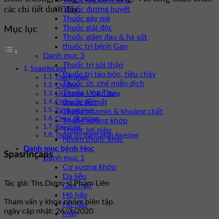
Thuốc chống khối u
các chi tiết dưới đây.
Thuốc đường huyết
Thuốc gây mê
Thuốc giải độc
Mục lục
Thuốc giảm đau & hạ sốt
thuốc trị bệnh Gan
Danh mục 3
Thuốc trị sỏi thận
Spasrincaps
thuốc trị táo bón, tiêu chảy
Thành phần:
Thuốc ức chế miễn dịch
Chỉ định:
Thuốc Ung Thư
Liều lượng – Cách dùng
thuốc về mắt
Chống chỉ định:
Thuốc vitamin & khoáng chất
Tác dụng phụ:
Chú ý đề phòng:
Thuốc xương khớp
Bảo quản:
Thuốc lợi niệu
Thông tin thành phần Alverine
Nhóm thuốc khác
Danh mục bệnh Học
Spasrincaps
Danh mục 1
Cơ xương khớp
Da liễu
Tác giả: Ths.Dược sĩ Phạm Liên
Gan mật
Hô hấp
Tham vấn y khoa nhóm biên tập.
Hô hấp
ngày cập nhật: 26/3/2020
Mắt