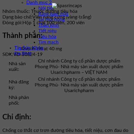
Danh mục 2
Nội tiết
Nhóm thuốc:
Thuốc đường tiêu hóa
Răng hàm mặt
Dạng bào chế:
Viên nang cứng (vàng-trắng)
Tai mũi họng
Đóng gói:
Hộp 1 chai 100 viên, 200 viên
Thần kinh
Tiết niệu
Thành phần:
Tiêu hóa
Tim mạch
Tin Sức Khỏe
Alverin citrat 40 mg
Đo BMI
SĐK:
VD-31824-19
Chi nhánh Công ty cổ phần dược phẩm
Nhà sản
Phong Phú- Nhà máy sản xuất dược phẩm
xuất:
Usarichpharm – VIỆT NAM
Chi nhánh Công ty cổ phần dược phẩm
Nhà đăng
Phong Phú- Nhà máy sản xuất dược phẩm
ký:
Usarichpharm
Nhà phân
phối:
Chỉ định:
Chống co thắt cơ trơn đường tiêu hóa, tiết niệu, cơn đau do