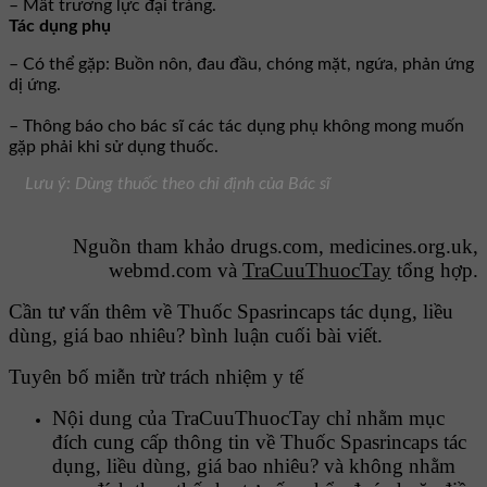
– Mất trương lực đại tràng.
Tác dụng phụ
– Có thể gặp: Buồn nôn, đau đầu, chóng mặt, ngứa, phản ứng
dị ứng.
– Thông báo cho bác sĩ các tác dụng phụ không mong muốn
gặp phải khi sử dụng thuốc.
Lưu ý: Dùng thuốc theo chỉ định của Bác sĩ
Nguồn tham khảo drugs.com, medicines.org.uk,
webmd.com và
TraCuuThuocTay
tổng hợp.
Cần tư vấn thêm về Thuốc Spasrincaps tác dụng, liều
dùng, giá bao nhiêu? bình luận cuối bài viết.
Tuyên bố miễn trừ trách nhiệm y tế
Nội dung của TraCuuThuocTay chỉ nhằm mục
đích cung cấp thông tin về Thuốc Spasrincaps tác
dụng, liều dùng, giá bao nhiêu? và không nhằm