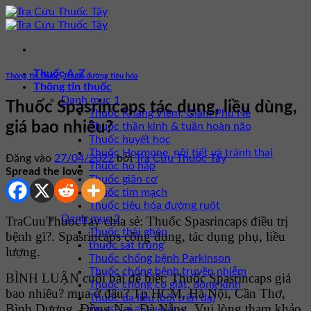
Bỏ
qua
nội
dung
Thuốc A-Z
Thông tin thuốc
,
Thuốc đường tiêu hóa
Thông tin thuốc
Danh mục 1
Thuốc Spasrincaps tác dụng, liều dùng,
Thuốc Kháng Viêm, Giảm Phù Nề
giá bao nhiêu?
Thuốc thần kinh & tuần hoàn não
Thuốc huyết học
Thuốc Hormone, nội tiết và tránh thai
Đăng vào
27/04/2022
bởi
Tra Cứu Thuốc Tây
Thuốc hô hấp
Spread the love
Thuốc giãn cơ
Thuốc tim mạch
Thuốc tiêu hóa đường ruột
Danh mục 2
TraCuuThuocTay chia sẻ: Thuốc Spasrincaps điều trị
Thuốc thải ghép
bệnh gì?. Spasrincaps công dụng, tác dụng phụ, liều
thuốc sát trùng
lượng.
Thuốc chống bệnh Parkinson
Thuốc chống bệnh truyền nhiễm
BÌNH LUẬN cuối bài để biết: Thuốc Spasrincaps giá
Thuốc chống co giật, động kinh
bao nhiêu? mua ở đâu? Tp HCM, Hà Nội, Cần Thơ,
Thuốc da liễu (bôi trên da)
Bình Dương, Đồng Nai, Đà Nẵng. Vui lòng tham khảo