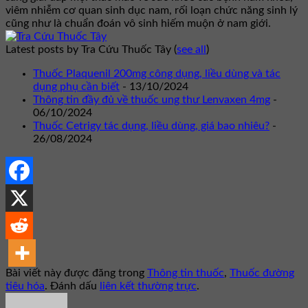
viêm nhiễm cơ quan sinh dục nam, rối loạn chức năng sinh lý
cũng như là chuẩn đoán vô sinh hiếm muộn ở nam giới.
Latest posts by Tra Cứu Thuốc Tây
(
see all
)
Thuốc Plaquenil 200mg công dụng, liều dùng và tác
dụng phụ cần biết
- 13/10/2024
Thông tin đầy đủ về thuốc ung thư Lenvaxen 4mg
-
06/10/2024
Thuốc Cetrigy tác dụng, liều dùng, giá bao nhiêu?
-
26/08/2024
Bài viết này được đăng trong
Thông tin thuốc
,
Thuốc đường
tiêu hóa
. Đánh dấu
liên kết thường trực
.