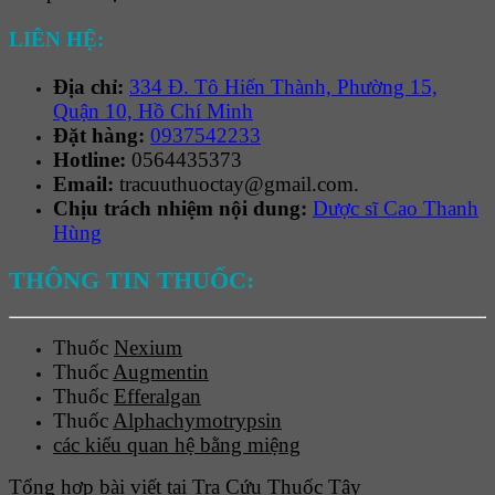
LIÊN HỆ:
Địa chỉ:
334 Đ. Tô Hiến Thành, Phường 15,
Quận 10, Hồ Chí Minh
Đặt hàng:
0937542233
Hotline:
0564435373
Email:
tracuuthuoctay@gmail.com.
Chịu trách nhiệm nội dung:
Dược sĩ Cao Thanh
Hùng
THÔNG TIN THUỐC:
Thuốc
Nexium
Thuốc
Augmentin
Thuốc
Efferalgan
Thuốc
Alphachymotrypsin
các kiểu quan hệ bằng miệng
Tổng hợp bài viết tại Tra Cứu Thuốc Tây