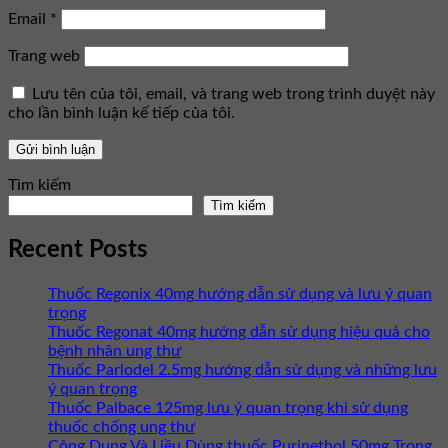
Email
*
Trang web
Lưu tên của tôi, email, và trang web trong trình duyệt này
cho lần bình luận kế tiếp của tôi.
Tìm kiếm
Tìm kiếm
Recent Posts
Thuốc Regonix 40mg hướng dẫn sử dụng và lưu ý quan
trọng
Thuốc Regonat 40mg hướng dẫn sử dụng hiệu quả cho
bệnh nhân ung thư
Thuốc Parlodel 2.5mg hướng dẫn sử dụng và những lưu
ý quan trọng
Thuốc Palbace 125mg lưu ý quan trọng khi sử dụng
thuốc chống ung thư
Công Dụng Và Liều Dùng thuốc Purinethol 50mg Trong