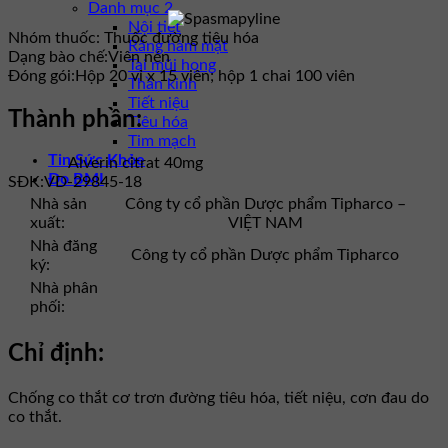
Danh mục 2
Nội tiết
Nhóm thuốc:
Thuốc đường tiêu hóa
Răng hàm mặt
Dạng bào chế:
Viên nén
Tai mũi họng
Đóng gói:
Hộp 20 vỉ x 15 viên; hộp 1 chai 100 viên
Thần kinh
Tiết niệu
Thành phần:
Tiêu hóa
Tim mạch
Tin Sức Khỏe
Alverin citrat 40mg
Đo BMI
SĐK:
VD-29845-18
Nhà sản
Công ty cổ phần Dược phẩm Tipharco –
xuất:
VIỆT NAM
Nhà đăng
Công ty cổ phần Dược phẩm Tipharco
ký:
Nhà phân
phối:
Chỉ định:
Chống co thắt cơ trơn đường tiêu hóa, tiết niệu, cơn đau do
co thắt.