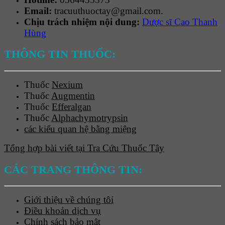
Email:
tracuuthuoctay@gmail.com.
Chịu trách nhiệm nội dung:
Dược sĩ Cao Thanh
Hùng
THÔNG TIN THUỐC:
Thuốc
Nexium
Thuốc
Augmentin
Thuốc
Efferalgan
Thuốc
Alphachymotrypsin
các kiểu quan hệ bằng miệng
Tổng hợp bài viết tại Tra Cứu Thuốc Tây
CÁC TRANG THÔNG TIN:
Giới thiệu về chúng tôi
Điều khoản dịch vụ
Chính sách bảo mật