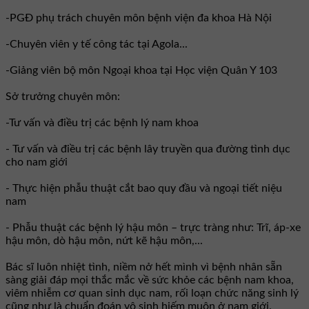
-PGĐ phụ trách chuyên môn bệnh viện đa khoa Hà Nội
-Chuyên viên y tế công tác tại Agola...
-Giảng viên bộ môn Ngoại khoa tại Học viện Quân Y 103
Sở trưởng chuyên môn:
-Tư vấn và điều trị các bệnh lý nam khoa
- Tư vấn và điều trị các bệnh lây truyền qua đường tình dục
cho nam giới
- Thực hiện phẫu thuật cắt bao quy đầu và ngoại tiết niệu
nam
- Phẫu thuật các bệnh lý hậu môn – trực tràng như: Trĩ, áp-xe
hậu môn, dò hậu môn, nứt kẽ hậu môn,...
Bác sĩ luôn nhiệt tình, niềm nở hết mình vì bệnh nhân sẵn
sàng giải đáp mọi thắc mắc về sức khỏe các bệnh nam khoa,
viêm nhiễm cơ quan sinh dục nam, rối loạn chức năng sinh lý
cũng như là chuẩn đoán vô sinh hiếm muộn ở nam giới.