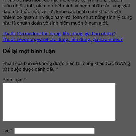
luôn nhiệt tình, niềm nở hết mình vì bệnh nhân sẵn sàng giải
đáp mọi thắc mắc về sức khỏe các bệnh nam khoa, viêm
nhiễm cơ quan sinh dục nam, rối loạn chức năng sinh lý cũng
như là chuẩn đoán vô sinh hiếm muộn ở nam giới.
Thuốc Dermednol tác dụng, liều dùng, giá bao nhiêu?
Thuốc Levonorgestrel tác dụng, liều dùng, giá bao nhiêu?
Để lại một bình luận
Email của bạn sẽ không được hiển thị công khai.
Các trường
bắt buộc được đánh dấu
*
Bình luận
*
Tên
*