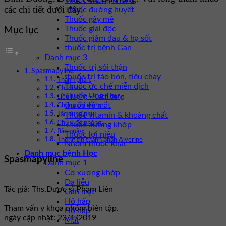
Thuốc chống khối u
các chi tiết dưới đây.
Thuốc đường huyết
Thuốc gây mê
Thuốc giải độc
Mục lục
Thuốc giảm đau & hạ sốt
thuốc trị bệnh Gan
Danh mục 3
Thuốc trị sỏi thận
Spasmapyline
thuốc trị táo bón, tiêu chảy
Thành phần:
Thuốc ức chế miễn dịch
Chỉ định:
Thuốc Ung Thư
Liều lượng – Cách dùng
thuốc về mắt
Chống chỉ định:
Thuốc vitamin & khoáng chất
Tác dụng phụ:
Chú ý đề phòng:
Thuốc xương khớp
Bảo quản:
Thuốc lợi niệu
Thông tin thành phần Alverine
Nhóm thuốc khác
Danh mục bệnh Học
Spasmapyline
Danh mục 1
Cơ xương khớp
Da liễu
Tác giả: Ths.Dược sĩ Phạm Liên
Gan mật
Hô hấp
Tham vấn y khoa nhóm biên tập.
Hô hấp
ngày cập nhật: 23/1/2019
Mắt