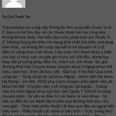
Tra Cứu Thuốc Tây
Tracuuthuoctay cung cấp thông tin liên quan đến thuốc từ A-
Z. Bạn có thể tìm đọc về các thuốc được kê toa cũng như
không kê toa, hoặc tìm hiểu dựa trên phân loại của Thuốc A-
Z. Những thông tin trên chỉ mang tính chất tìm hiểu, mở rộng
kiến thức, và không hề cung cấp bất kì lời khuyên về y tế,
điều trị cũng như chẩn đoán. Hãy luôn nhớ tham khảo ý kiến
của bác sĩ hoặc các chuyên gia trước khi bắt đầu, dừng hay
thay đổi phương pháp điều trị, chăm sóc sức khỏe. Tác giả :
Trương Phú Hải Chuyên khoa: chuyên khoa II Ngoại khoa tiết
niệu, nam học. Trình độ học vấn: -Đại học Y Hà Nội Quá trình
công tác: - Từng công tác tại khoa Ngoại – bệnh viện Đa khoa
Hà Đông – Hà Nội -PGĐ phụ trách chuyên môn bệnh viện đa
khoa Hà Nội -Chuyên viên y tế công tác tại Agola... -Giảng
viên bộ môn Ngoại khoa tại Học viện Quân Y 103 Sở trưởng
chuyên môn: -Tư vấn và điều trị các bệnh lý nam khoa - Tư
vấn và điều trị các bệnh lây truyền qua đường tình dục cho
nam giới - Thực hiện phẫu thuật cắt bao quy đầu và ngoại tiết
niệu nam - Phẫu thuật các bệnh lý hậu môn – trực tràng như:
Trĩ, áp-xe hậu môn, dò hậu môn, nứt kẽ hậu môn,... Bác sĩ