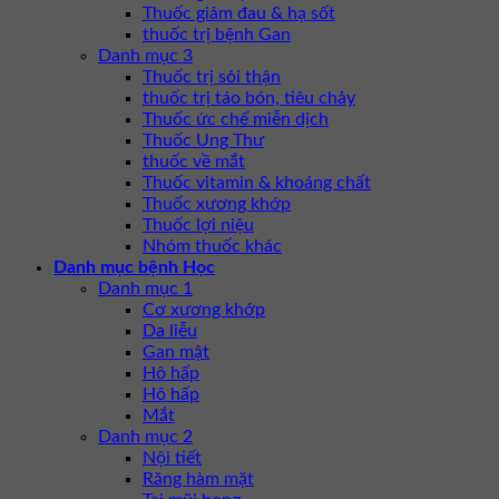
Thuốc giảm đau & hạ sốt
thuốc trị bệnh Gan
Danh mục 3
Thuốc trị sỏi thận
thuốc trị táo bón, tiêu chảy
Thuốc ức chế miễn dịch
Thuốc Ung Thư
thuốc về mắt
Thuốc vitamin & khoáng chất
Thuốc xương khớp
Thuốc lợi niệu
Nhóm thuốc khác
Danh mục bệnh Học
Danh mục 1
Cơ xương khớp
Da liễu
Gan mật
Hô hấp
Hô hấp
Mắt
Danh mục 2
Nội tiết
Răng hàm mặt