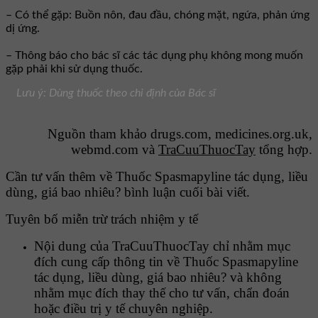
– Có thể gặp: Buồn nôn, đau đầu, chóng mặt, ngứa, phản ứng
dị ứng.
– Thông báo cho bác sĩ các tác dụng phụ không mong muốn
gặp phải khi sử dụng thuốc.
Lưu ý: Dùng thuốc theo chỉ định của Bác sĩ
Nguồn tham khảo drugs.com, medicines.org.uk,
webmd.com và
TraCuuThuocTay
tổng hợp.
Cần tư vấn thêm về Thuốc Spasmapyline tác dụng, liều
dùng, giá bao nhiêu? bình luận cuối bài viết.
Tuyên bố miễn trừ trách nhiệm y tế
Nội dung của TraCuuThuocTay chỉ nhằm mục
đích cung cấp thông tin về Thuốc Spasmapyline
tác dụng, liều dùng, giá bao nhiêu? và không
nhằm mục đích thay thế cho tư vấn, chẩn đoán
hoặc điều trị y tế chuyên nghiệp.