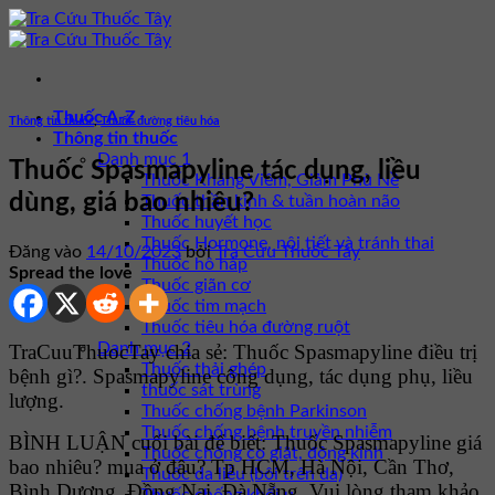
Bỏ
qua
nội
dung
Thuốc A-Z
Thông tin thuốc
,
Thuốc đường tiêu hóa
Thông tin thuốc
Danh mục 1
Thuốc Spasmapyline tác dụng, liều
Thuốc Kháng Viêm, Giảm Phù Nề
dùng, giá bao nhiêu?
Thuốc thần kinh & tuần hoàn não
Thuốc huyết học
Thuốc Hormone, nội tiết và tránh thai
Đăng vào
14/10/2023
bởi
Tra Cứu Thuốc Tây
Thuốc hô hấp
Spread the love
Thuốc giãn cơ
Thuốc tim mạch
Thuốc tiêu hóa đường ruột
Danh mục 2
TraCuuThuocTay chia sẻ: Thuốc Spasmapyline điều trị
Thuốc thải ghép
bệnh gì?. Spasmapyline công dụng, tác dụng phụ, liều
thuốc sát trùng
lượng.
Thuốc chống bệnh Parkinson
Thuốc chống bệnh truyền nhiễm
BÌNH LUẬN cuối bài để biết: Thuốc Spasmapyline giá
Thuốc chống co giật, động kinh
bao nhiêu? mua ở đâu? Tp HCM, Hà Nội, Cần Thơ,
Thuốc da liễu (bôi trên da)
Bình Dương, Đồng Nai, Đà Nẵng. Vui lòng tham khảo