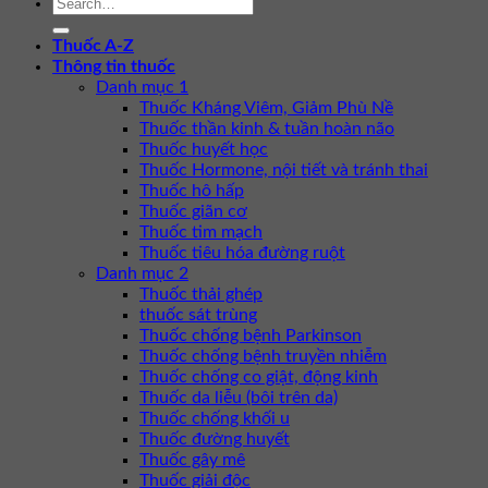
Thuốc A-Z
Thông tin thuốc
Danh mục 1
Thuốc Kháng Viêm, Giảm Phù Nề
Thuốc thần kinh & tuần hoàn não
Thuốc huyết học
Thuốc Hormone, nội tiết và tránh thai
Thuốc hô hấp
Thuốc giãn cơ
Thuốc tim mạch
Thuốc tiêu hóa đường ruột
Danh mục 2
Thuốc thải ghép
thuốc sát trùng
Thuốc chống bệnh Parkinson
Thuốc chống bệnh truyền nhiễm
Thuốc chống co giật, động kinh
Thuốc da liễu (bôi trên da)
Thuốc chống khối u
Thuốc đường huyết
Thuốc gây mê
Thuốc giải độc