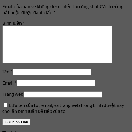
Email của bạn sẽ không được hiển thị công khai.
Các trường
bắt buộc được đánh dấu
*
Bình luận
*
Tên
*
Email
*
Trang web
Lưu tên của tôi, email, và trang web trong trình duyệt này
cho lần bình luận kế tiếp của tôi.