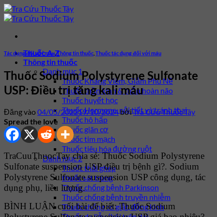
Bỏ
qua
nội
dung
Thuốc A-Z
Tác dụng đối với máu
,
Thông tin thuốc
,
Thuốc tác dụng đối với máu
Thông tin thuốc
Danh mục 1
Thuốc Sodium Polystyrene Sulfonate
Thuốc Kháng Viêm, Giảm Phù Nề
USP: Điều trị tăng kali máu
Thuốc thần kinh & tuần hoàn não
Thuốc huyết học
Thuốc Hormone, nội tiết và tránh thai
Đăng vào
04/05/2022
19/10/2024
bởi
Tra Cứu Thuốc Tây
Thuốc hô hấp
Spread the love
Thuốc giãn cơ
Thuốc tim mạch
Thuốc tiêu hóa đường ruột
TraCuuThuocTay chia sẻ: Thuốc Sodium Polystyrene
Danh mục 2
Sulfonate suspension USP điều trị bệnh gì?. Sodium
Thuốc thải ghép
Polystyrene Sulfonate suspension USP công dụng, tác
thuốc sát trùng
dụng phụ, liều lượng.
Thuốc chống bệnh Parkinson
Thuốc chống bệnh truyền nhiễm
BÌNH LUẬN cuối bài để biết: Thuốc Sodium
Thuốc chống co giật, động kinh
Polystyrene Sulfonate suspension USP giá bao nhiêu?
Thuốc da liễu (bôi trên da)