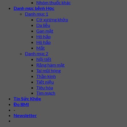
Nhóm thuốc khác
Danh mục bệnh Học
Danh mục 1
Cơ xương khớp
Da liễu
Gan mật
Hô hấp
Hô hấp
Mắt
Danh mục 2
Nội tiết
Răng hàm mặt
Tai mũi họng
Thần kinh
Tiết niệu
Tiêu hóa
Tim mạch
Tin Sức Khỏe
Đo BMI
-
Newsletter