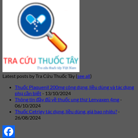
Latest posts by Tra Cứu Thuốc Tây
(
see all
)
Thuốc Plaquenil 200mg công dụng, liều dùng và tác dụng
phụ cần biết
- 13/10/2024
Thông tin đầy đủ về thuốc ung thư Lenvaxen 4mg
-
06/10/2024
Thuốc Cetrigy tác dụng, liều dùng, giá bao nhiêu?
-
26/08/2024