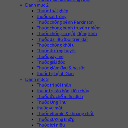
Danh mục 2
Thuốc thải ghép
thuốc sát trùng
Thuốc chống bệnh Parkinson
Thuốc chống bệnh truyền nhiễm
Thuốc chống co giật, động kinh
Thuốc da liễu (bôi trên da)
Thuốc chống khối u
Thuốc đường huyết
Thuốc gây mê
Thuốc giải độc
Thuốc giảm đau & hạ sốt
thuốc trị bệnh Gan
Danh mục 3
Thuốc trị sỏi thận
thuốc trị táo bón, tiêu chảy
Thuốc ức chế miễn dịch
Thuốc Ung Thư
thuốc về mắt
Thuốc vitamin & khoáng chất
Thuốc xương khớp
Thuốc lợi niệu