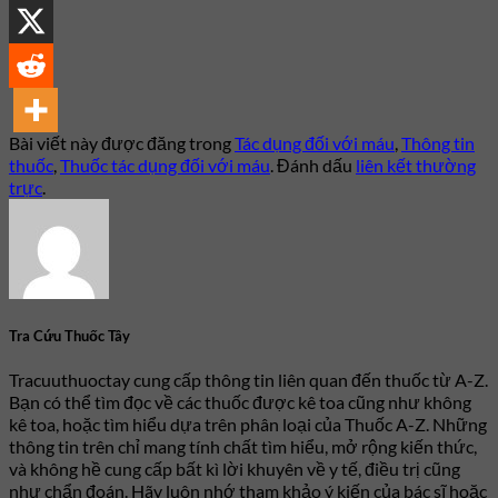
Bài viết này được đăng trong
Tác dụng đối với máu
,
Thông tin
thuốc
,
Thuốc tác dụng đối với máu
. Đánh dấu
liên kết thường
trực
.
Tra Cứu Thuốc Tây
Tracuuthuoctay cung cấp thông tin liên quan đến thuốc từ A-Z.
Bạn có thể tìm đọc về các thuốc được kê toa cũng như không
kê toa, hoặc tìm hiểu dựa trên phân loại của Thuốc A-Z. Những
thông tin trên chỉ mang tính chất tìm hiểu, mở rộng kiến thức,
và không hề cung cấp bất kì lời khuyên về y tế, điều trị cũng
như chẩn đoán. Hãy luôn nhớ tham khảo ý kiến của bác sĩ hoặc