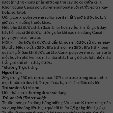
ngọt (nhưng không phải nước ép trái cây, do có chứa kali).
Không dùng Canxi polystyrene sulfonate với nước ép trái cây
hoặc sorbitol.
Uống Canxi polystyrene sulfonate ít nhất 3 giờ trước hoặc 3
giờ sau khi uống thuốc khác.
Nếu bạn đã được chẩn đoán bị trì hoãn việc làm rỗng dạ dày,
hãy hỏi bác sĩ để được hướng dẫn khi nào nên dùng Canxi
polystyrene sulfonate.
Một khi hỗn hợp đã được chuẩn bị, nó nên được sử dụng ngay
lập tức. Nếu nó cần được lưu trữ, nó nên được lưu trữ không
quá 24 giờ. Sau khi được tái tạo, Canxi polystyrene sulfonate là
một huyền phù kem có màu nâu nhạt trong đó các hạt nhỏ màu
trắng có thể nhìn thấy được.
* Đường Trực tràng
Người lớn:
30 g trong 150 mL nước hoặc 10% dextrose trong nước, như
một thuốc xổ duy trì. Dược sĩ của bạn sẽ làm điều này lên.
Trẻ sơ sinh & trẻ em:
Liều thấp hơn thường được sử dụng.
Trẻ sơ sinh (Trẻ sơ sinh):
Thuốc không nên dùng bằng miệng. Với quản lý trực tràng, nên
sử dụng khoảng liều hiệu quả tối thiểu 0,5 g / kg đến 1 g / kg.
Thuốc xổ này nên được giữ lại trong ít nhất chín giờ. Sau đó,