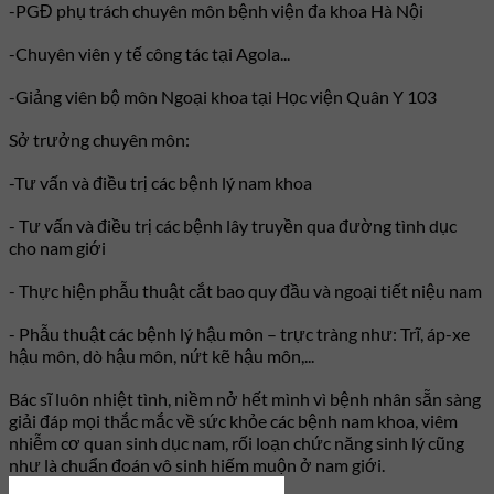
-PGĐ phụ trách chuyên môn bệnh viện đa khoa Hà Nội
-Chuyên viên y tế công tác tại Agola...
-Giảng viên bộ môn Ngoại khoa tại Học viện Quân Y 103
Sở trưởng chuyên môn:
-Tư vấn và điều trị các bệnh lý nam khoa
- Tư vấn và điều trị các bệnh lây truyền qua đường tình dục
cho nam giới
- Thực hiện phẫu thuật cắt bao quy đầu và ngoại tiết niệu nam
- Phẫu thuật các bệnh lý hậu môn – trực tràng như: Trĩ, áp-xe
hậu môn, dò hậu môn, nứt kẽ hậu môn,...
Bác sĩ luôn nhiệt tình, niềm nở hết mình vì bệnh nhân sẵn sàng
giải đáp mọi thắc mắc về sức khỏe các bệnh nam khoa, viêm
nhiễm cơ quan sinh dục nam, rối loạn chức năng sinh lý cũng
như là chuẩn đoán vô sinh hiếm muộn ở nam giới.