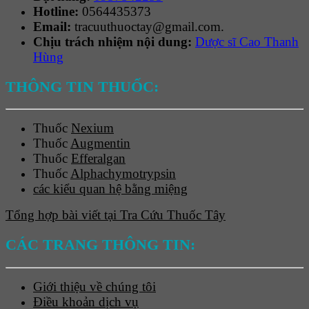
Hotline:
0564435373
Email:
tracuuthuoctay@gmail.com.
Chịu trách nhiệm nội dung:
Dược sĩ Cao Thanh
Hùng
THÔNG TIN THUỐC:
Thuốc
Nexium
Thuốc
Augmentin
Thuốc
Efferalgan
Thuốc
Alphachymotrypsin
các kiểu quan hệ bằng miệng
Tổng hợp bài viết tại Tra Cứu Thuốc Tây
CÁC TRANG THÔNG TIN:
Giới thiệu về chúng tôi
Điều khoản dịch vụ