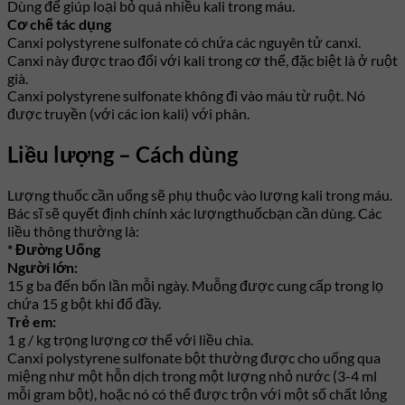
Dùng để giúp loại bỏ quá nhiều kali trong máu.
Cơ chế tác dụng
Canxi polystyrene sulfonate có chứa các nguyên tử canxi.
Canxi này được trao đổi với kali trong cơ thể, đặc biệt là ở ruột
già.
Canxi polystyrene sulfonate không đi vào máu từ ruột. Nó
được truyền (với các ion kali) với phân.
Liều lượng – Cách dùng
Lượng thuốc cần uống sẽ phụ thuộc vào lượng kali trong máu.
Bác sĩ sẽ quyết định chính xác lượngthuốcbạn cần dùng. Các
liều thông thường là:
* Đường Uống
Người lớn:
15 g ba đến bốn lần mỗi ngày. Muỗng được cung cấp trong lọ
chứa 15 g bột khi đổ đầy.
Trẻ em:
1 g / kg trọng lượng cơ thể với liều chia.
Canxi polystyrene sulfonate bột thường được cho uống qua
miệng như một hỗn dịch trong một lượng nhỏ nước (3-4 ml
mỗi gram bột), hoặc nó có thể được trộn với một số chất lỏng