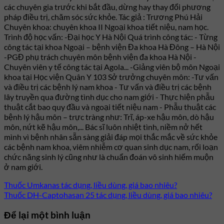
các chuyên gia trước khi bắt đầu, dừng hay thay đổi phương
pháp điều trị, chăm sóc sức khỏe. Tác giả : Trương Phú Hải
Chuyên khoa: chuyên khoa II Ngoại khoa tiết niệu, nam học.
Trình độ học vấn: -Đại học Y Hà Nội Quá trình công tác: - Từng
công tác tại khoa Ngoại – bệnh viện Đa khoa Hà Đông – Hà Nội
-PGĐ phụ trách chuyên môn bệnh viện đa khoa Hà Nội -
Chuyên viên y tế công tác tại Agola... -Giảng viên bộ môn Ngoại
khoa tại Học viện Quân Y 103 Sở trưởng chuyên môn: -Tư vấn
và điều trị các bệnh lý nam khoa - Tư vấn và điều trị các bệnh
lây truyền qua đường tình dục cho nam giới - Thực hiện phẫu
thuật cắt bao quy đầu và ngoại tiết niệu nam - Phẫu thuật các
bệnh lý hậu môn – trực tràng như: Trĩ, áp-xe hậu môn, dò hậu
môn, nứt kẽ hậu môn,... Bác sĩ luôn nhiệt tình, niềm nở hết
mình vì bệnh nhân sẵn sàng giải đáp mọi thắc mắc về sức khỏe
các bệnh nam khoa, viêm nhiễm cơ quan sinh dục nam, rối loạn
chức năng sinh lý cũng như là chuẩn đoán vô sinh hiếm muộn
ở nam giới.
Thuốc Umkanas tác dụng, liều dùng, giá bao nhiêu?
Thuốc DH-Captohasan 25 tác dụng, liều dùng, giá bao nhiêu?
Để lại một bình luận