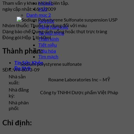
Tham vấn y khoa nhóm biên tập.
Hô hấp
ngày cập nhật: 16/1/2009
Mắt
Danh mục 2
Nội tiết
Nhóm thuốc:
Thuốc tác dụng đối với máu
Răng hàm mặt
Dạng bào chế:
Dung dịch uống hoặc thụt trực tràng
Tai mũi họng
Đóng gói:
Hộp 1 lọ 60ml
Thần kinh
Tiết niệu
Thành phần:
Tiêu hóa
Tim mạch
Tin Sức Khỏe
Sodium polystyrene sulfonate
Đo BMI
SĐK:
VN-8073-09
Nhà sản
Roxane Laboratories Inc – MỸ
xuất:
Nhà đăng
Công ty TNHH Dược phẩm Việt Pháp
ký:
Nhà phân
phối:
Chỉ định: