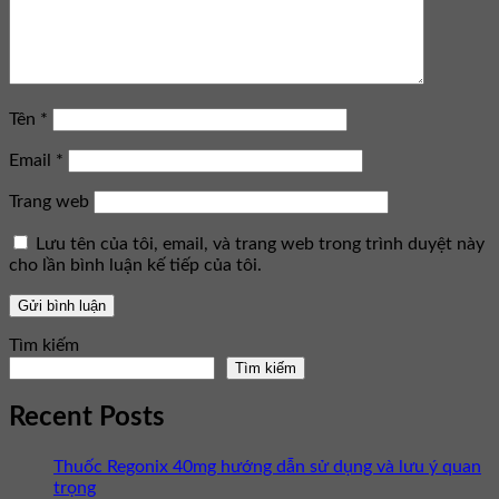
Tên
*
Email
*
Trang web
Lưu tên của tôi, email, và trang web trong trình duyệt này
cho lần bình luận kế tiếp của tôi.
Tìm kiếm
Tìm kiếm
Recent Posts
Thuốc Regonix 40mg hướng dẫn sử dụng và lưu ý quan
trọng