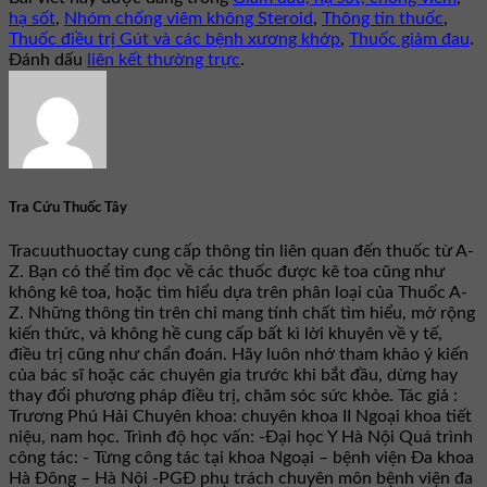
hạ sốt
,
Nhóm chống viêm không Steroid
,
Thông tin thuốc
,
Thuốc điều trị Gút và các bệnh xương khớp
,
Thuốc giảm đau
.
Đánh dấu
liên kết thường trực
.
Tra Cứu Thuốc Tây
Tracuuthuoctay cung cấp thông tin liên quan đến thuốc từ A-
Z. Bạn có thể tìm đọc về các thuốc được kê toa cũng như
không kê toa, hoặc tìm hiểu dựa trên phân loại của Thuốc A-
Z. Những thông tin trên chỉ mang tính chất tìm hiểu, mở rộng
kiến thức, và không hề cung cấp bất kì lời khuyên về y tế,
điều trị cũng như chẩn đoán. Hãy luôn nhớ tham khảo ý kiến
của bác sĩ hoặc các chuyên gia trước khi bắt đầu, dừng hay
thay đổi phương pháp điều trị, chăm sóc sức khỏe. Tác giả :
Trương Phú Hải Chuyên khoa: chuyên khoa II Ngoại khoa tiết
niệu, nam học. Trình độ học vấn: -Đại học Y Hà Nội Quá trình
công tác: - Từng công tác tại khoa Ngoại – bệnh viện Đa khoa
Hà Đông – Hà Nội -PGĐ phụ trách chuyên môn bệnh viện đa