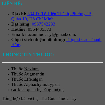
LIÊN HỆ:
Địa chỉ:
334 Đ. Tô Hiến Thành, Phường 15,
Quận 10, Hồ Chí Minh
Đặt hàng:
0937542233
Hotline:
0564435373
Email:
tracuuthuoctay@gmail.com.
Chịu trách nhiệm nội dung:
Dược sĩ Cao Thanh
Hùng
THÔNG TIN THUỐC:
Thuốc
Nexium
Thuốc
Augmentin
Thuốc
Efferalgan
Thuốc
Alphachymotrypsin
các kiểu quan hệ bằng miệng
Tổng hợp bài viết tại Tra Cứu Thuốc Tây