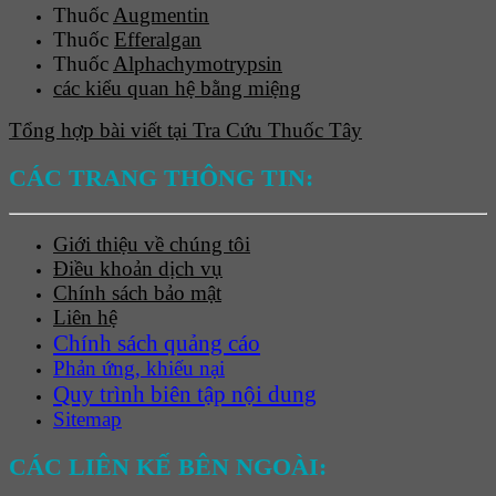
Thuốc
Augmentin
Thuốc
Efferalgan
Thuốc
Alphachymotrypsin
các kiểu quan hệ bằng miệng
Tổng hợp bài viết tại Tra Cứu Thuốc Tây
CÁC TRANG THÔNG TIN:
Giới thiệu về chúng tôi
Điều khoản dịch vụ
Chính sách bảo mật
Liên hệ
Chính sách quảng cáo
Phản ứng, khiếu nại
Quy trình biên tập nội dung
Sitemap
CÁC LIÊN KẾ BÊN NGOÀI: