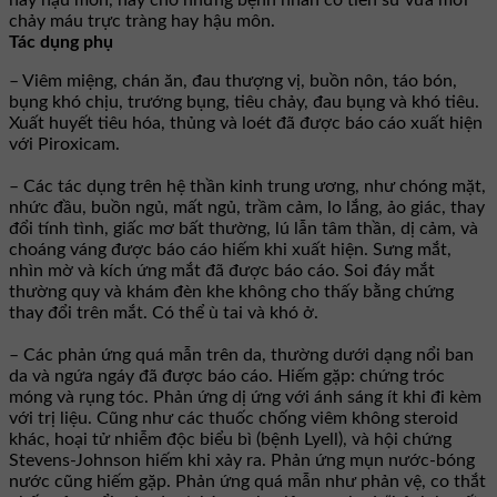
hay hậu môn, hay cho những bệnh nhân có tiền sử vừa mới
chảy máu trực tràng hay hậu môn.
Tác dụng phụ
– Viêm miệng, chán ăn, đau thượng vị, buồn nôn, táo bón,
bụng khó chịu, trướng bụng, tiêu chảy, đau bụng và khó tiêu.
Xuất huyết tiêu hóa, thủng và loét đã được báo cáo xuất hiện
với Piroxicam.
– Các tác dụng trên hệ thần kinh trung ương, như chóng mặt,
nhức đầu, buồn ngủ, mất ngủ, trầm cảm, lo lắng, ảo giác, thay
đổi tính tình, giấc mơ bất thường, lú lẫn tâm thần, dị cảm, và
choáng váng được báo cáo hiếm khi xuất hiện. Sưng mắt,
nhìn mờ và kích ứng mắt đã được báo cáo. Soi đáy mắt
thường quy và khám đèn khe không cho thấy bằng chứng
thay đổi trên mắt. Có thể ù tai và khó ở.
– Các phản ứng quá mẫn trên da, thường dưới dạng nổi ban
da và ngứa ngáy đã được báo cáo. Hiếm gặp: chứng tróc
móng và rụng tóc. Phản ứng dị ứng với ánh sáng ít khi đi kèm
với trị liệu. Cũng như các thuốc chống viêm không steroid
khác, hoại tử nhiễm độc biểu bì (bệnh Lyell), và hội chứng
Stevens-Johnson hiếm khi xảy ra. Phản ứng mụn nước-bóng
nước cũng hiếm gặp. Phản ứng quá mẫn như phản vệ, co thắt