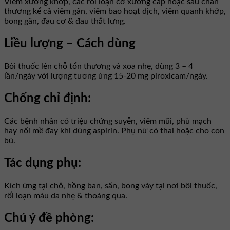
Viêm xương khớp, các rối loạn cơ xương cấp hoặc sau chấn
thương kể cả viêm gân, viêm bao hoạt dịch, viêm quanh khớp,
bong gân, đau cơ & đau thắt lưng.
Liều lượng – Cách dùng
Bôi thuốc lên chỗ tổn thương và xoa nhẹ, dùng 3 – 4
lần/ngày với lượng tương ứng 15-20 mg piroxicam/ngày.
Chống chỉ định:
Các bệnh nhân có triệu chứng suyễn, viêm mũi, phù mạch
hay nổi mề đay khi dùng aspirin. Phụ nữ có thai hoặc cho con
bú.
Tác dụng phụ:
Kích ứng tại chỗ, hồng ban, sẩn, bong vảy tại nơi bôi thuốc,
rối loạn màu da nhẹ & thoáng qua.
Chú ý đề phòng: