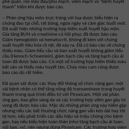
phế quản, nổi mày đay/phù mạch, viêm mạch và “bệnh huyết
thanh” hiếm khi được báo cáo.
– Phản ứng hậu môn-trực tràng với tọa dược biểu hiện ra
chứng đau tại chỗ, rát bỏng, ngứa ngáy và cảm giác buốt mót.
Ðã xuất hiện những trường hợp hiếm xuất huyết hậu môn.
Gia tăng BUN và creatinine có hồi phục đã được báo cáo.
Giảm hemoglobin và hematocrit, không đi kèm với chứng
xuất huyết tiêu hóa rõ rệt, đã xảy ra. Ðã có báo cáo về chứng
thiếu máu. Giảm tiểu cầu và ban xuất huyết không giảm tiểu
cầu (Henoch-Schoenlein), giảm bạch cầu và tăng bạch cầu ái
toan đã được báo cáo. Có một số trường hợp hiếm thiếu máu
bất sản và thiếu máu huyết tán. Chảy máu cam cũng được
báo cáo dù rất hiếm.
Ðã quan sát được các thay đổi thông số chức năng gan: một
vài bệnh nhân có thể tăng nồng độ transaminase trong huyết
thanh trong quá trình điều trị với Piroxicam. Một vài phản
ứng gan, bao gồm vàng da và các trường hợp viêm gan gây tử
vong đã được báo cáo. Mặc dù những phản ứng này hiếm gặp
nhưng nếu các bất thường chức năng gan vẫn kéo dài hay tồi
tệ hơn, nếu phát triển các dấu hiệu và triệu chứng cho bệnh
gan, hay nếu biểu hiện toàn thân (như tăng bạch cầu ái toan,
nổi ban, vv), nên ngưng dùng Piroxicam. Các trường hợp viêm