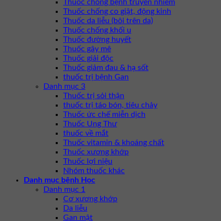
Thuốc chống bệnh truyền nhiễm
Thuốc chống co giật, động kinh
Thuốc da liễu (bôi trên da)
Thuốc chống khối u
Thuốc đường huyết
Thuốc gây mê
Thuốc giải độc
Thuốc giảm đau & hạ sốt
thuốc trị bệnh Gan
Danh mục 3
Thuốc trị sỏi thận
thuốc trị táo bón, tiêu chảy
Thuốc ức chế miễn dịch
Thuốc Ung Thư
thuốc về mắt
Thuốc vitamin & khoáng chất
Thuốc xương khớp
Thuốc lợi niệu
Nhóm thuốc khác
Danh mục bệnh Học
Danh mục 1
Cơ xương khớp
Da liễu
Gan mật