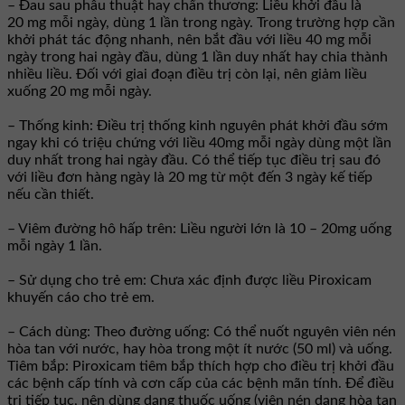
– Ðau sau phẫu thuật hay chấn thương: Liều khởi đầu là
20 mg mỗi ngày, dùng 1 lần trong ngày. Trong trường hợp cần
khởi phát tác động nhanh, nên bắt đầu với liều 40 mg mỗi
ngày trong hai ngày đầu, dùng 1 lần duy nhất hay chia thành
nhiều liều. Ðối với giai đoạn điều trị còn lại, nên giảm liều
xuống 20 mg mỗi ngày.
– Thống kinh: Ðiều trị thống kinh nguyên phát khởi đầu sớm
ngay khi có triệu chứng với liều 40mg mỗi ngày dùng một lần
duy nhất trong hai ngày đầu. Có thể tiếp tục điều trị sau đó
với liều đơn hàng ngày là 20 mg từ một đến 3 ngày kế tiếp
nếu cần thiết.
– Viêm đường hô hấp trên: Liều người lớn là 10 – 20mg uống
mỗi ngày 1 lần.
– Sử dụng cho trẻ em: Chưa xác định được liều Piroxicam
khuyến cáo cho trẻ em.
– Cách dùng: Theo đường uống: Có thể nuốt nguyên viên nén
hòa tan với nước, hay hòa trong một ít nước (50 ml) và uống.
Tiêm bắp: Piroxicam tiêm bắp thích hợp cho điều trị khởi đầu
các bệnh cấp tính và cơn cấp của các bệnh mãn tính. Ðể điều
trị tiếp tục, nên dùng dạng thuốc uống (viên nén dạng hòa tan