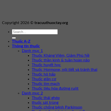
Copyright 2026 ©
tracuuthuoctay.org
Thuốc A-Z
Thông tin thuốc
Danh mục 1
Thuốc Kháng Viêm, Giảm Phù Nề
Thuốc thần kinh & tuần hoàn não
Thuốc huyết học
Thuốc Hormone, nội tiết và tránh thai
Thuốc hô hấp
Thuốc giãn cơ
Thuốc tim mạch
Thuốc tiêu hóa đường ruột
Danh mục 2
Thuốc thải ghép
thuốc sát trùng
Thuốc chống bệnh Parkinson