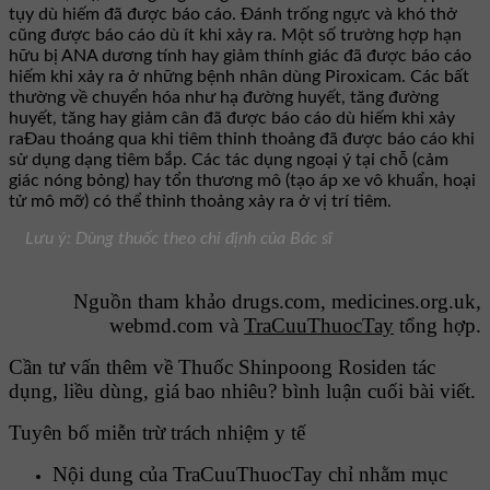
tụy dù hiếm đã được báo cáo. Ðánh trống ngực và khó thở
cũng được báo cáo dù ít khi xảy ra. Một số trường hợp hạn
hữu bị ANA dương tính hay giảm thính giác đã được báo cáo
hiếm khi xảy ra ở những bệnh nhân dùng Piroxicam. Các bất
thường về chuyển hóa như hạ đường huyết, tăng đường
huyết, tăng hay giảm cân đã được báo cáo dù hiếm khi xảy
raÐau thoáng qua khi tiêm thỉnh thoảng đã được báo cáo khi
sử dụng dạng tiêm bắp. Các tác dụng ngoại ý tại chỗ (cảm
giác nóng bỏng) hay tổn thương mô (tạo áp xe vô khuẩn, hoại
tử mô mỡ) có thể thỉnh thoảng xảy ra ở vị trí tiêm.
Lưu ý: Dùng thuốc theo chỉ định của Bác sĩ
Nguồn tham khảo drugs.com, medicines.org.uk,
webmd.com và
TraCuuThuocTay
tổng hợp.
Cần tư vấn thêm về Thuốc Shinpoong Rosiden tác
dụng, liều dùng, giá bao nhiêu? bình luận cuối bài viết.
Tuyên bố miễn trừ trách nhiệm y tế
Nội dung của TraCuuThuocTay chỉ nhằm mục