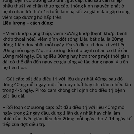
sống, bệnh cơ xương cấp tính, gút cấp, đau sau can thiệp
phẫu thuật và chấn thương cấp, thống kinh nguyên phát ở
bệnh nhân lớn hơn 15 tuổi, làm hạ sốt và giảm đau gặp trong
viêm cấp đường hô hấp trên.
Liều lượng – cách dùng:
– Viêm khớp dạng thấp, viêm xương khớp (bệnh khớp, bệnh
khớp thoái hóa), viêm dính đốt sống: Liều bắt đầu là 20mg
dùng 1 lần duy nhất mỗi ngày. Ða số điều trị duy trì với liều
20mg mỗi ngày. Một số tương đối nhỏ bệnh nhân có thể cần
10mg mỗi ngày. Dùng liều 30mg hay hơn trong một thời gian
dài có thể dẫn đến nguy cơ gia tăng về tác dụng ngoại ý trên
hệ tiêu hóa.
– Gút cấp: bắt đầu điều trị với liều duy nhất 40mg, sau đó
dùng 40mg mỗi ngày, một lần duy nhất hay chia làm nhiều lần
trong 4-6 ngày. Piroxicam không chỉ định cho điều trị bệnh
gút lâu dài.
– Rối loạn cơ xương cấp: bắt đầu điều trị với liều 40mg mỗi
ngày trong 2 ngày đầu, dùng 1 lần duy nhất hay chia làm
nhiều lần. Nên giảm liều đến 20mg mỗi ngày cho 7-14 ngày kế
tiếp của đợt điều trị.