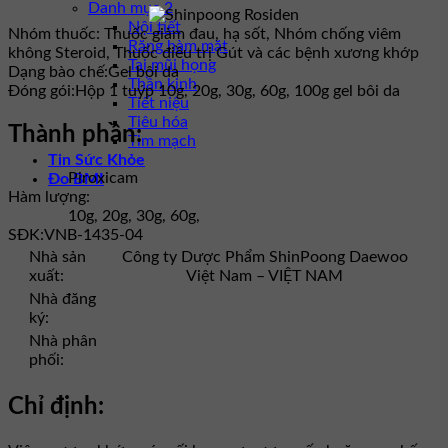
Danh mục 2
Nội tiết
Nhóm thuốc:
Thuốc giảm đau, hạ sốt, Nhóm chống viêm
Răng hàm mặt
không Steroid, Thuốc điều trị Gút và các bệnh xương khớp
Tai mũi họng
Dạng bào chế:
Gel bôi da
Thần kinh
Đóng gói:
Hộp 1 tuýp 10g, 20g, 30g, 60g, 100g gel bôi da
Tiết niệu
Tiêu hóa
Thành phần:
Tim mạch
Tin Sức Khỏe
Piroxicam
Đo BMI
Hàm lượng:
10g, 20g, 30g, 60g,
SĐK:
VNB-1435-04
Nhà sản
Công ty Dược Phẩm ShinPoong Daewoo
xuất:
Việt Nam – VIỆT NAM
Nhà đăng
ký:
Nhà phân
phối:
Chỉ định: