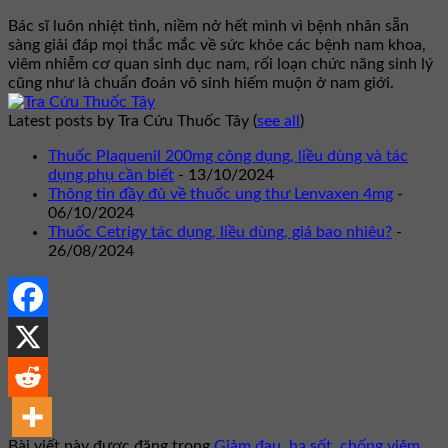
Bác sĩ luôn nhiệt tình, niềm nở hết mình vì bệnh nhân sẵn
sàng giải đáp mọi thắc mắc về sức khỏe các bệnh nam khoa,
viêm nhiễm cơ quan sinh dục nam, rối loạn chức năng sinh lý
cũng như là chuẩn đoán vô sinh hiếm muộn ở nam giới.
Latest posts by Tra Cứu Thuốc Tây
(
see all
)
Thuốc Plaquenil 200mg công dụng, liều dùng và tác
dụng phụ cần biết
- 13/10/2024
Thông tin đầy đủ về thuốc ung thư Lenvaxen 4mg
-
06/10/2024
Thuốc Cetrigy tác dụng, liều dùng, giá bao nhiêu?
-
26/08/2024
Bài viết này được đăng trong
Giảm đau, hạ sốt, chống viêm
,