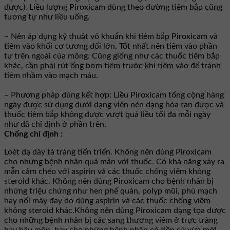
được). Liều lượng Piroxicam dùng theo đường tiêm bắp cũng
tương tự như liều uống.
– Nên áp dụng kỹ thuật vô khuẩn khi tiêm bắp Piroxicam và
tiêm vào khối cơ tương đối lớn. Tốt nhất nên tiêm vào phần
tư trên ngoài của mông. Cũng giống như các thuốc tiêm bắp
khác, cần phải rút ống bơm tiêm trước khi tiêm vào để tránh
tiêm nhầm vào mạch máu.
– Phương pháp dùng kết hợp: Liều Piroxicam tổng cộng hàng
ngày được sử dụng dưới dạng viên nén dạng hòa tan được và
thuốc tiêm bắp không được vượt quá liều tối đa mỗi ngày
như đã chỉ định ở phần trên.
Chống chỉ định :
Loét dạ dày tá tràng tiến triển. Không nên dùng Piroxicam
cho những bệnh nhân quá mẫn với thuốc. Có khả năng xảy ra
mẫn cảm chéo với aspirin và các thuốc chống viêm không
steroid khác. Không nên dùng Piroxicam cho bệnh nhân bị
những triệu chứng như hen phế quản, polyp mũi, phù mạch
hay nổi mày đay do dùng aspirin và các thuốc chống viêm
không steroid khác.Không nên dùng Piroxicam dạng tọa dược
cho những bệnh nhân bị các sang thương viêm ở trực tràng