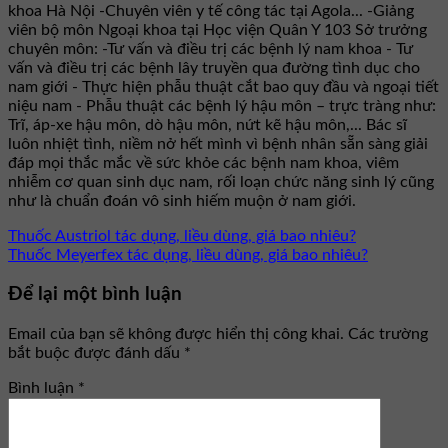
khoa Hà Nội -Chuyên viên y tế công tác tại Agola... -Giảng
viên bộ môn Ngoại khoa tại Học viện Quân Y 103 Sở trưởng
chuyên môn: -Tư vấn và điều trị các bệnh lý nam khoa - Tư
vấn và điều trị các bệnh lây truyền qua đường tình dục cho
nam giới - Thực hiện phẫu thuật cắt bao quy đầu và ngoại tiết
niệu nam - Phẫu thuật các bệnh lý hậu môn – trực tràng như:
Trĩ, áp-xe hậu môn, dò hậu môn, nứt kẽ hậu môn,... Bác sĩ
luôn nhiệt tình, niềm nở hết mình vì bệnh nhân sẵn sàng giải
đáp mọi thắc mắc về sức khỏe các bệnh nam khoa, viêm
nhiễm cơ quan sinh dục nam, rối loạn chức năng sinh lý cũng
như là chuẩn đoán vô sinh hiếm muộn ở nam giới.
Thuốc Austriol tác dụng, liều dùng, giá bao nhiêu?
Thuốc Meyerfex tác dụng, liều dùng, giá bao nhiêu?
Để lại một bình luận
Email của bạn sẽ không được hiển thị công khai.
Các trường
bắt buộc được đánh dấu
*
Bình luận
*