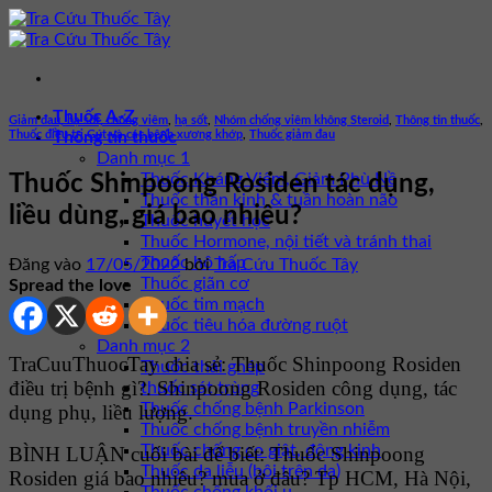
Bỏ
qua
nội
dung
Thuốc A-Z
Giảm đau, hạ sốt, chống viêm
,
hạ sốt
,
Nhóm chống viêm không Steroid
,
Thông tin thuốc
,
Thuốc điều trị Gút và các bệnh xương khớp
,
Thuốc giảm đau
Thông tin thuốc
Danh mục 1
Thuốc Kháng Viêm, Giảm Phù Nề
Thuốc Shinpoong Rosiden tác dụng,
Thuốc thần kinh & tuần hoàn não
liều dùng, giá bao nhiêu?
Thuốc huyết học
Thuốc Hormone, nội tiết và tránh thai
Thuốc hô hấp
Đăng vào
17/05/2022
bởi
Tra Cứu Thuốc Tây
Thuốc giãn cơ
Spread the love
Thuốc tim mạch
Thuốc tiêu hóa đường ruột
Danh mục 2
TraCuuThuocTay chia sẻ: Thuốc Shinpoong Rosiden
Thuốc thải ghép
điều trị bệnh gì?. Shinpoong Rosiden công dụng, tác
thuốc sát trùng
Thuốc chống bệnh Parkinson
dụng phụ, liều lượng.
Thuốc chống bệnh truyền nhiễm
Thuốc chống co giật, động kinh
BÌNH LUẬN cuối bài để biết: Thuốc Shinpoong
Thuốc da liễu (bôi trên da)
Rosiden giá bao nhiêu? mua ở đâu? Tp HCM, Hà Nội,