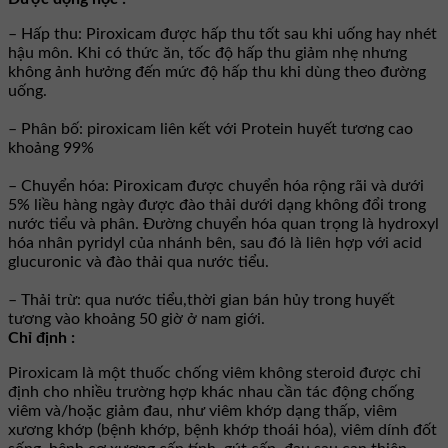
– Hấp thu: Piroxicam được hấp thu tốt sau khi uống hay nhét
hậu môn. Khi có thức ăn, tốc độ hấp thu giảm nhẹ nhưng
không ảnh hưởng đến mức độ hấp thu khi dùng theo đường
uống.
– Phân bố: piroxicam liên kết với Protein huyết tương cao
khoảng 99%
– Chuyển hóa: Piroxicam được chuyển hóa rộng rãi và dưới
5% liều hàng ngày được đào thải dưới dạng không đổi trong
nước tiểu và phân. Ðường chuyển hóa quan trọng là hydroxyl
hóa nhân pyridyl của nhánh bên, sau đó là liên hợp với acid
glucuronic và đào thải qua nước tiểu.
– Thải trừ: qua nước tiểu,thời gian bán hủy trong huyết
tương vào khoảng 50 giờ ở nam giới.
Chỉ định :
Piroxicam là một thuốc chống viêm không steroid được chỉ
định cho nhiều trường hợp khác nhau cần tác động chống
viêm và/hoặc giảm đau, như viêm khớp dạng thấp, viêm
xương khớp (bệnh khớp, bệnh khớp thoái hóa), viêm dính đốt