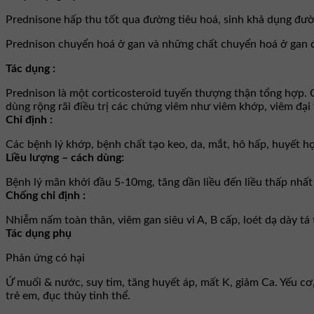
Prednisone hấp thu tốt qua đường tiêu hoá, sinh khả dụng đườ
Prednison chuyển hoá ở gan và những chất chuyển hoá ở gan đ
Tác dụng :
Prednison là một corticosteroid tuyến thượng thận tổng hợp. C
dùng rộng rãi điều trị các chứng viêm như viêm khớp, viêm đại
Chỉ định :
Các bệnh lý khớp, bệnh chất tạo keo, da, mắt, hô hấp, huyết họ
Liều lượng – cách dùng:
Bệnh lý mãn khởi đầu 5-10mg, tăng dần liều đến liều thấp nh
Chống chỉ định :
Nhiễm nấm toàn thân, viêm gan siêu vi A, B cấp, loét dạ dày tá 
Tác dụng phụ
Phản ứng có hại
Ứ muối & nước, suy tim, tăng huyết áp, mất K, giảm Ca. Yếu cơ, 
trẻ em, đục thủy tinh thể.