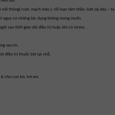
 kéo dài.
ối thông( ruột, mạch máu ), rối loạn tâm thần, loét dạ dày – tá 
 vì nguy cơ những tác dụng không mong muốn.
t sau thời gian dài điều trị hoặc khi có stress.
ng vaccin.
 điều trị thuốc bôi tại chỗ.
 & cho con bú, trẻ em.