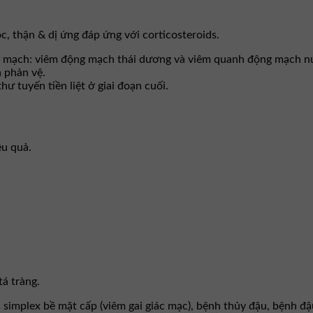
c, thận & dị ứng đáp ứng với corticosteroids.
 mạch: viêm động mạch thái dương và viêm quanh động mạch nút,
 phản vệ.
 tuyến tiền liệt ở giai đoạn cuối.
ệu quả.
tá tràng.
simplex bề mặt cấp (viêm gai giác mạc), bệnh thủy đậu, bệnh đậ