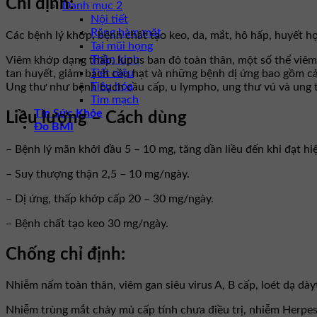
Chỉ định:
Danh mục 2
Nội tiết
Răng hàm mặt
Các bệnh lý khớp, bệnh chất tạo keo, da, mắt, hô hấp, huyết họ
Tai mũi họng
Thần kinh
Viêm khớp dạng thấp, lupus ban đỏ toàn thân, một số thể viêm
Tiết niệu
tan huyết, giảm bạch cầu hạt và những bệnh dị ứng bao gồm cả
Tiêu hóa
Ung thư như bệnh bạch cầu cấp, u lympho, ung thư vú và ung thư
Tim mạch
Tin Sức Khỏe
Liều lượng – Cách dùng
Đo BMI
– Bệnh lý mãn khởi đầu 5 – 10 mg, tăng dần liều đến khi đạt hi
– Suy thượng thận 2,5 – 10 mg/ngày.
– Dị ứng, thấp khớp cấp 20 – 30 mg/ngày.
– Bệnh chất tạo keo 30 mg/ngày.
Chống chỉ định:
Nhiễm nấm toàn thân, viêm gan siêu virus A, B cấp, loét dạ dày
Nhiễm trùng mắt chảy mủ cấp tính chưa điều trị, nhiễm Herpes 