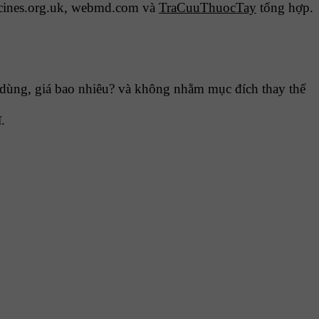
cines.org.uk, webmd.com và
TraCuuThuocTay
tổng hợp.
dùng, giá bao nhiêu? và không nhằm mục đích thay thế
.