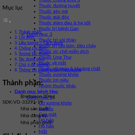
Thuốc chống khối u
Thuốc đường huyết
Mục lục
Thuốc gây mê
Thuốc giải độc
Thuốc giảm đau & hạ sốt
thuốc trị bệnh Gan
Thành phần:
Danh mục 3
Chỉ định:
Thuốc trị sỏi thận
Liều lượng – Cách dùng
thuốc trị táo bón, tiêu chảy
Chống chỉ định:
Thuốc ức chế miễn dịch
Tương tác thuốc:
Thuốc Ung Thư
Tác dụng phụ:
thuốc về mắt
Chú ý đề phòng:
Thuốc vitamin & khoáng chất
Thông tin thành phần Prednisone
Thuốc xương khớp
Thuốc lợi niệu
Thành phần:
Nhóm thuốc khác
Danh mục bệnh Học
Prednison 20mg
Danh mục 1
SĐK:
VD-33293-19
Cơ xương khớp
Da liễu
Nhà sản xuất:
Gan mật
Nhà đăng ký:
Hô hấp
Nhà phân phối:
Hô hấp
Mắt