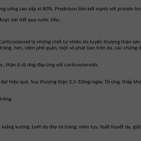
ng uống cao xấp xỉ 80%. Prednison liên kết mạnh với protein h
ược bài tiết qua nước tiểu.
orticosteroid là những chất tự nhiên do tuyến thượng thận sản 
 tràng, hen, viêm phế quản, một số phát ban trên da, các chứng 
c, thận & dị ứng đáp ứng với corticosteroids.
ất đạt hiệu quả. Suy thượng thận 2.5-10mg/ngày. Dị ứng, thấp 
tràng.
loãng xương. Loét dạ dày-tá tràng, viêm tụy. Xuất huyết da, giật