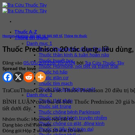
Bỏ
qua
nội
dung
Thuốc A-Z
Hocmon
,
Hocmon, Nội tiết tố
,
Nội tiết tố
,
Thông tin thuốc
Thông tin thuốc
Danh mục 1
Thuốc Prednison 20 tác dụng, liều dùng,
Thuốc Kháng Viêm, Giảm Phù Nề
Thuốc thần kinh & tuần hoàn não
Thuốc huyết học
Đăng vào
05/05/2022
28/10/2024
bởi
Tra Cứu Thuốc Tây
Thuốc Hormone, nội tiết và tránh thai
Spread the love
Thuốc hô hấp
Thuốc giãn cơ
Thuốc tim mạch
Thuốc tiêu hóa đường ruột
TraCuuThuocTay chia sẻ: Thuốc Prednison 20 điều trị bệ
Danh mục 2
Thuốc thải ghép
BÌNH LUẬN cuối bài để biết: Thuốc Prednison 20 giá 
thuốc sát trùng
tiết dưới đây.
Thuốc chống bệnh Parkinson
Thuốc chống bệnh truyền nhiễm
Nhóm thuốc:
Hocmon, Nội tiết tố
Thuốc chống co giật, động kinh
Dạng bào chế:
Viên nén
Thuốc da liễu (bôi trên da)
Đóng gói:
Hộp 2 vỉ, hộp 10 vỉ x 10 viên