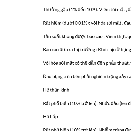
Thường gặp (1% đến 10%): Viêm túi mật , đầy
Rất hiếm (dưới 0,01%): vôi hóa sỏi mật , đa
Tần suất không được báo cáo : Viêm thực 
Báo cáo đưa ra thị trường : Khó chịu ở bụng
Vôi hóa sỏi mật có thể dẫn đến phẫu thuật, 
Đau bụng trên bên phải nghiêm trọng xảy r
Hệ thần kinh
Rất phổ biến (10% trở lên): Nhức đầu (lên 
Hô hấp
Rất phổ biến (10% trở lên): Nhiễm trùng đư