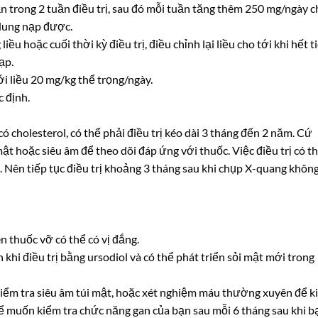
n trong 2 tuần điều trị, sau đó mỗi tuần tăng thêm 250 mg/ngày c
 dung nạp được.
ều hoặc cuối thời kỳ điều trị, điều chỉnh lại liều cho tới khi hết t
ạp.
i liều 20 mg/kg thể trọng/ngày.
 định.
ó cholesterol, có thể phải điều trị kéo dài 3 tháng đến 2 năm. Cứ
ật hoặc siêu âm để theo dõi đáp ứng với thuốc. Việc điều trị có t
i. Nên tiếp tục điều trị khoảng 3 tháng sau khi chụp X-quang khôn
n thuốc vỡ có thể có vị đắng.
khi điều trị bằng ursodiol và có thể phát triển sỏi mật mới trong
 kiểm tra siêu âm túi mật, hoặc xét nghiệm máu thường xuyên để 
hể muốn kiểm tra chức năng gan của bạn sau mỗi 6 tháng sau khi b