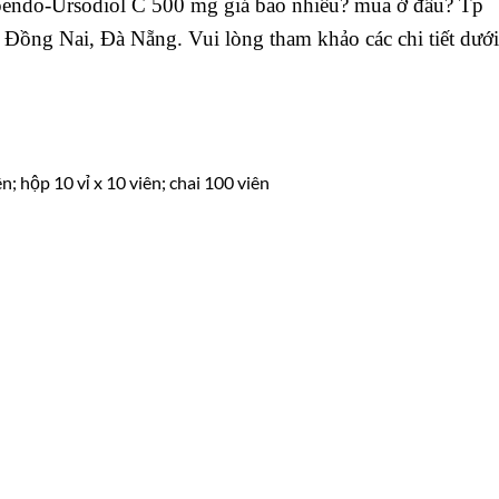
endo-Ursodiol C 500 mg giá bao nhiêu? mua ở đâu? Tp
ồng Nai, Đà Nẵng. Vui lòng tham khảo các chi tiết dưới
ên; hộp 10 vỉ x 10 viên; chai 100 viên