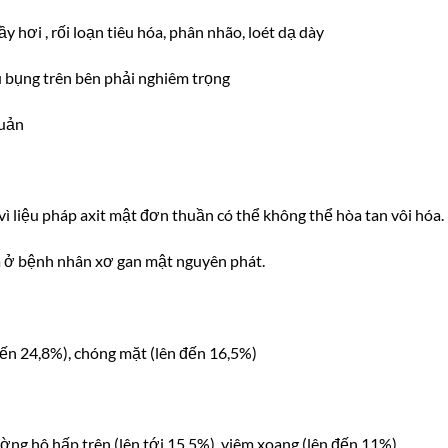
 hơi , rối loạn tiêu hóa, phân nhão, loét dạ dày
u bụng trên bên phải nghiêm trọng
quản
vì liệu pháp axit mật đơn thuần có thể không thể hòa tan vôi hóa.
a ở bệnh nhân xơ gan mật nguyên phát.
đến 24,8%), chóng mặt (lên đến 16,5%)
ờng hô hấp trên (lên tới 15,5%), viêm xoang (lên đến 11%)