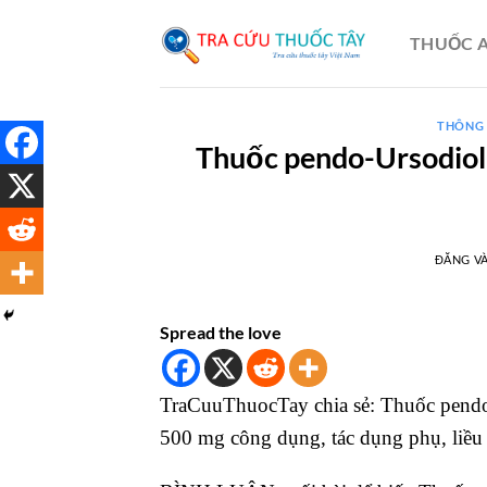
Bỏ
qua
THUỐC A
nội
dung
THÔNG 
Thuốc pendo-Ursodiol C
ĐĂNG V
Spread the love
TraCuuThuocTay chia sẻ: Thuốc pendo-
500 mg công dụng, tác dụng phụ, liều