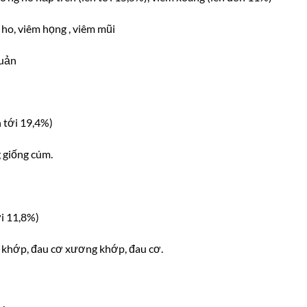
o, viêm họng , viêm mũi
quản
n tới 19,4%)
 giống cúm.
ới 11,8%)
khớp, đau cơ xương khớp, đau cơ.