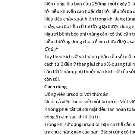
Nên uống liều ban đầu 250mg, mỗi ngày 2 lầ
tới liều khuyến cáo hoặc đạt tới liều tối đa
Nếu tiêu chảy xuất hiện trong khi đang tăng li
chảy, sau đó liều cũ thường lại được dung n
Người bệnh béo phì (nặng cân) có thể cần tớ
Liều thường dùng cho trẻ em chưa được xác
Chú ý:
Tùy theo kích cỡ và thành phần của sỏi mật c
cách từ 3 đến 9 tháng lại chụp X-quang túi m
cần tới 2 năm, phụ thuộc vào kích cỡ của sỏ
còn sỏi.
Cách dùng
Uống viên ursodiol với thức ăn.
Nuốt cả viên thuốc với một ly nước. Một viê
Không phải tất cả sỏi mật đều tan hoàn toàn 
vòng 5 năm sau khi điều trị.
Trong khi sử dụng ursodiol, bạn có thể cần
tra chức năng gan của bạn. Bác sĩ cũng có t