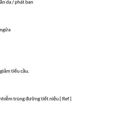
ẩn da / phát ban
 ngứa
giảm tiểu cầu.
hiễm trùng đường tiết niệu [ Ref ]