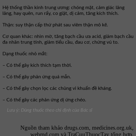
Hệ thống thần kinh trung ương: chóng mặt, cảm giác lâng
lâng, hay quên, run rẩy, co giật, dị cảm, tăng kích thích.
Thận: suy thận cấp thứ phát sau viêm thận mô kẽ.
Cơ quan khác: nhìn mờ, tăng bạch cầu ưa acid, giảm bạch cầu
đa nhân trung tính, giảm tiểu cầu, đau cơ, chứng vú to.
Dạng thuốc nhỏ mắt:
– Có thể gây kích thích tạm thời.
– Có thể gây phản ứng quá mẫn.
– Có thể gây chọn lọc các chủng vi khuẩn đề kháng.
– Có thể gây các phản ứng dị ứng chéo.
Lưu ý: Dùng thuốc theo chỉ định của Bác sĩ
Nguồn tham khảo drugs.com, medicines.org.uk,
webmd.com và
TraCuuThuocTay
tổng hợp.