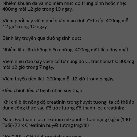
Nhiễm khuẩn da và mô mềm mức độ trung bình hoặc nhẹ:
400mg mỗi 12 giờ trong 10 ngày.
Viêm phổi hay viêm phế quản mạn tính đợt cấp: 400mg mỗi
12 giờ trong 10 ngày.
Bệnh lây truyền qua đường sinh dục:
Nhiễm lậu cầu không biến chứng: 400mg một liều duy nhất.
Viêm niệu đạo hay viêm cổ tử cung do C. trachomatis: 300mg
mỗi 12 giờ trong 7 ngày.
Viêm tuyến tiền liệt: 300mg mỗi 12 giờ trong 6 ngày.
Ðiều chỉnh liều ở bệnh nhân suy thận
Khi chỉ biết nồng độ creatinin trong huyết tương, ta có thể áp
dụng công thức sau để ước lượng độ thanh lọc creatinin:
Nam: Ðộ thanh lọc creatinin ml/phút = Cân nặng (kg) x (140-
Tuổi)/72 x Creatinin huyết tương (mg/dl)
Nữ: 0,85 x Giá trị được tính cho nam