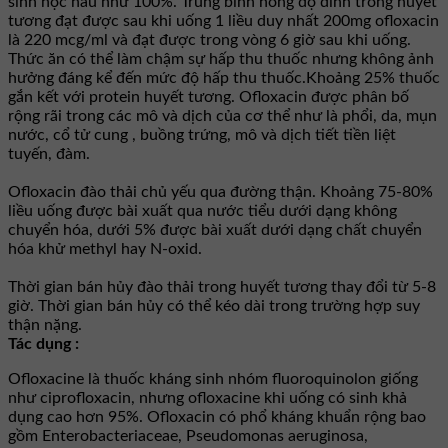
sinh học hầu như 100%. Trung bình nồng độ đỉnh trong huyết
tương đạt được sau khi uống 1 liều duy nhất 200mg ofloxacin
là 220 mcg/ml và đạt được trong vòng 6 giờ sau khi uống.
Thức ăn có thể làm chậm sự hấp thu thuốc nhưng không ảnh
hưởng đáng kể đến mức độ hấp thu thuốc.Khoảng 25% thuốc
gắn kết với protein huyết tương. Ofloxacin được phân bố
rộng rãi trong các mô và dịch của cơ thể như là phổi, da, mụn
nước, cổ tử cung , buồng trứng, mô và dịch tiết tiền liệt
tuyến, đàm.
Ofloxacin đào thải chủ yếu qua đường thận. Khoảng 75-80%
liều uống được bài xuất qua nước tiểu dưới dạng không
chuyển hóa, dưới 5% được bài xuất dưới dạng chất chuyển
hóa khử methyl hay N-oxid.
Thời gian bán hủy đào thải trong huyết tương thay đổi từ 5-8
giờ. Thời gian bán hủy có thể kéo dài trong trường hợp suy
thận nặng.
Tác dụng :
Ofloxacine là thuốc kháng sinh nhóm fluoroquinolon giống
như ciprofloxacin, nhưng ofloxacine khi uống có sinh khả
dụng cao hơn 95%. Ofloxacin có phổ kháng khuẩn rộng bao
gồm Enterobacteriaceae, Pseudomonas aeruginosa,