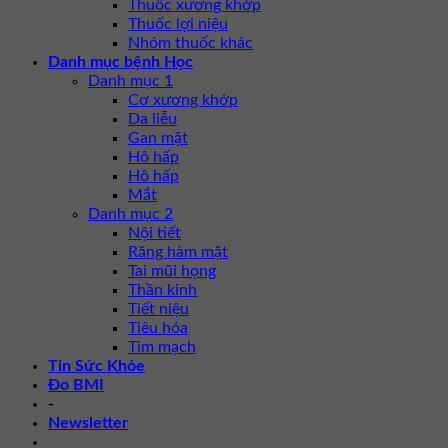
Thuốc xương khớp
Thuốc lợi niệu
Nhóm thuốc khác
Danh mục bệnh Học
Danh mục 1
Cơ xương khớp
Da liễu
Gan mật
Hô hấp
Hô hấp
Mắt
Danh mục 2
Nội tiết
Răng hàm mặt
Tai mũi họng
Thần kinh
Tiết niệu
Tiêu hóa
Tim mạch
Tin Sức Khỏe
Đo BMI
-
Newsletter