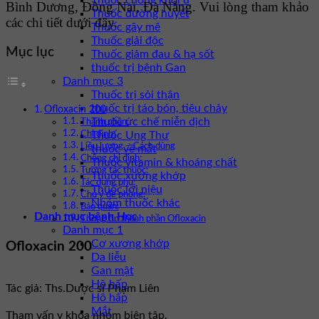
Thuốc chống khối u
Bình Dương, Đồng Nai, Đà Nẵng. Vui lòng tham khảo
Thuốc đường huyết
các chi tiết dưới đây.
Thuốc gây mê
Thuốc giải độc
Mục lục
Thuốc giảm đau & hạ sốt
thuốc trị bệnh Gan
Danh mục 3
Thuốc trị sỏi thận
thuốc trị táo bón, tiêu chảy
Ofloxacin 200
Thuốc ức chế miễn dịch
Thành phần:
Thuốc Ung Thư
Chỉ định:
Liều lượng – Cách dùng
thuốc về mắt
Chống chỉ định:
Thuốc vitamin & khoáng chất
Tương tác thuốc:
Thuốc xương khớp
Tác dụng phụ:
Thuốc lợi niệu
Chú ý đề phòng:
Nhóm thuốc khác
Bảo quản:
Danh mục bệnh Học
Thông tin thành phần Ofloxacin
Danh mục 1
Cơ xương khớp
Ofloxacin 200
Da liễu
Gan mật
Hô hấp
Tác giả: Ths.Dược sĩ Phạm Liên
Hô hấp
Mắt
Tham vấn y khoa nhóm biên tập.