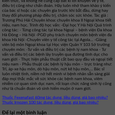
kiến thức, và không hề cung cấp bất kì lời khuyên về y tế,
điều trị cũng như chẩn đoán. Hãy luôn nhớ tham khảo ý kiến
của bác sĩ hoặc các chuyên gia trước khi bắt đầu, dừng hay
thay đổi phương pháp điều trị, chăm sóc sức khỏe. Tác giả :
Trương Phú Hải Chuyên khoa: chuyên khoa II Ngoại khoa tiết
niệu, nam học. Trình độ học vấn: -Đại học Y Hà Nội Quá trình
công tác: - Từng công tác tại khoa Ngoại – bệnh viện Đa khoa
Hà Đông – Hà Nội -PGĐ phụ trách chuyên môn bệnh viện đa
khoa Hà Nội -Chuyên viên y tế công tác tại Agola... -Giảng
viên bộ môn Ngoại khoa tại Học viện Quân Y 103 Sở trưởng
chuyên môn: -Tư vấn và điều trị các bệnh lý nam khoa - Tư
vấn và điều trị các bệnh lây truyền qua đường tình dục cho
nam giới - Thực hiện phẫu thuật cắt bao quy đầu và ngoại tiết
niệu nam - Phẫu thuật các bệnh lý hậu môn – trực tràng như:
Trĩ, áp-xe hậu môn, dò hậu môn, nứt kẽ hậu môn,... Bác sĩ
luôn nhiệt tình, niềm nở hết mình vì bệnh nhân sẵn sàng giải
đáp mọi thắc mắc về sức khỏe các bệnh nam khoa, viêm
nhiễm cơ quan sinh dục nam, rối loạn chức năng sinh lý cũng
như là chuẩn đoán vô sinh hiếm muộn ở nam giới.
Thuốc Fexenafast 60mg tác dụng, liều dùng, giá bao nhiêu?
Thuốc Irnozen 100 tác dụng, liều dùng, giá bao nhiêu?
Để lại một bình luận