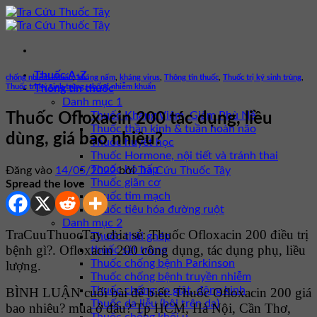
Bỏ
qua
nội
dung
Thuốc A-Z
chống nhiễm khuẩn
,
kháng nấm
,
kháng virus
,
Thông tin thuốc
,
Thuốc trị ký sinh trùng
,
Thuốc trị ký sinh trùng, chống nhiễm khuẩn
Thông tin thuốc
Danh mục 1
Thuốc Kháng Viêm, Giảm Phù Nề
Thuốc Ofloxacin 200 tác dụng, liều
Thuốc thần kinh & tuần hoàn não
dùng, giá bao nhiêu?
Thuốc huyết học
Thuốc Hormone, nội tiết và tránh thai
Thuốc hô hấp
Đăng vào
14/05/2022
bởi
Tra Cứu Thuốc Tây
Thuốc giãn cơ
Spread the love
Thuốc tim mạch
Thuốc tiêu hóa đường ruột
Danh mục 2
TraCuuThuocTay chia sẻ: Thuốc Ofloxacin 200 điều trị
Thuốc thải ghép
bệnh gì?. Ofloxacin 200 công dụng, tác dụng phụ, liều
thuốc sát trùng
Thuốc chống bệnh Parkinson
lượng.
Thuốc chống bệnh truyền nhiễm
Thuốc chống co giật, động kinh
BÌNH LUẬN cuối bài để biết: Thuốc Ofloxacin 200 giá
Thuốc da liễu (bôi trên da)
bao nhiêu? mua ở đâu? Tp HCM, Hà Nội, Cần Thơ,