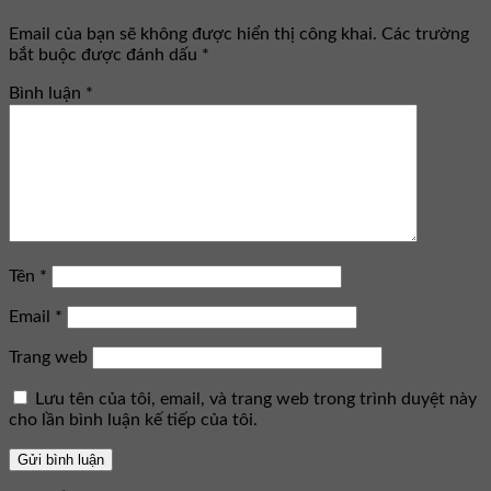
Email của bạn sẽ không được hiển thị công khai.
Các trường
bắt buộc được đánh dấu
*
Bình luận
*
Tên
*
Email
*
Trang web
Lưu tên của tôi, email, và trang web trong trình duyệt này
cho lần bình luận kế tiếp của tôi.