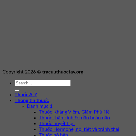
Copyright 2026 ©
tracuuthuoctay.org
Thuốc A-Z
Thông tin thuốc
Danh mục 1
Thuốc Kháng Viêm, Giảm Phù Nề
Thuốc thần kinh & tuần hoàn não
Thuốc huyết học
Thuốc Hormone, nội tiết và tránh thai
Thuốc hô hấp