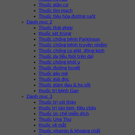
Thuốc giãn cơ
Thuốc tim mạch
Thuốc tiêu hóa đường ruột
Danh mục 2
Thuốc thải ghép
thuốc sát trùng
Thuốc chống bệnh Parkinson
Thuốc chống bệnh truyền nhiễm
Thuốc chống co giật, động kinh
Thuốc da liễu (bôi trên da)
Thuốc chống khối u
Thuốc đường huyết
Thuốc gây mê
Thuốc giải độc
Thuốc giảm đau & hạ sốt
thuốc trị bệnh Gan
Danh mục 3
Thuốc trị sỏi thận
thuốc trị táo bón, tiêu chảy
Thuốc ức chế miễn dịch
Thuốc Ung Thư
thuốc về mắt
Thuốc vitamin & khoáng chất