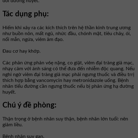
dõi đường huyết.
Tác dụng phụ:
Hiếm khi xảy ra các kích thích trên hệ thần kinh trung ương
như buồn nôn, mất ngủ, nhức đầu, chónh mặt, tiêu chảy, ói,
nổi mẫn, ngứa, viêm âm đạo.
Đau cơ hay khớp.
Các phản ứng phản v6ẹ nặng, co giật, viêm đại tràng giả mạc,
nhạy cảm với ánh sáng có thể đưa đến nhiễm độc quang. Nếu
nghi ngờ viêm đại tràng giả mạc phải ngưng thuốc và điều trrị
thích hợp bằng vancomycin hay metronidazole uống. Bệnh
nhân tiểu đường cần ngưng thuốc nếu bị phản ứng hạ đường
huyết.
Chú ý đề phòng:
Thận trọng ở bệnh nhân suy thận, bệnh nhân lớn tuổi: nên
giảm liều.
Bệnh nhân suy gan.