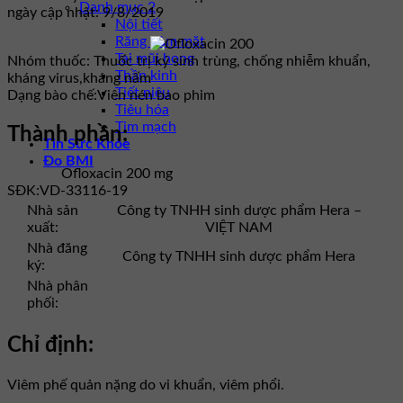
Danh mục 2
ngày cập nhật: 9/8/2019
Nội tiết
Răng hàm mặt
Tai mũi họng
Nhóm thuốc:
Thuốc trị ký sinh trùng, chống nhiễm khuẩn,
Thần kinh
kháng virus,kháng nấm
Tiết niệu
Dạng bào chế:
Viên nén bao phim
Tiêu hóa
Tim mạch
Thành phần:
Tin Sức Khỏe
Đo BMI
Ofloxacin 200 mg
SĐK:
VD-33116-19
Nhà sản
Công ty TNHH sinh dược phẩm Hera –
xuất:
VIỆT NAM
Nhà đăng
Công ty TNHH sinh dược phẩm Hera
ký:
Nhà phân
phối:
Chỉ định:
Viêm phế quản nặng do vi khuẩn, viêm phổi.