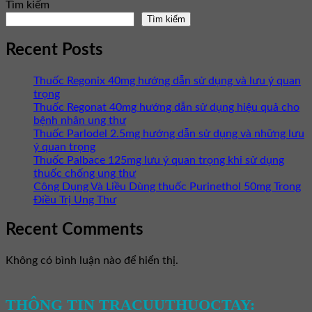
Tìm kiếm
Tìm kiếm
Recent Posts
Thuốc Regonix 40mg hướng dẫn sử dụng và lưu ý quan
trọng
Thuốc Regonat 40mg hướng dẫn sử dụng hiệu quả cho
bệnh nhân ung thư
Thuốc Parlodel 2.5mg hướng dẫn sử dụng và những lưu
ý quan trọng
Thuốc Palbace 125mg lưu ý quan trọng khi sử dụng
thuốc chống ung thư
Công Dụng Và Liều Dùng thuốc Purinethol 50mg Trong
Điều Trị Ung Thư
Recent Comments
Không có bình luận nào để hiển thị.
THÔNG TIN TRACUUTHUOCTAY: