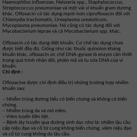
Haemophilus influenzae, Neisseria spp., Staphylococcus,
Streptococcus pneumoniae và một vài vi khuẩn gram dương
khác. Ofloxacin có tác dụng mạnh hơn ciprofloxacin đối với
Chlamydia trachomatis, Ureaplasma urealyticum,
Mycoplasma pneumoniae. Nó cũng có tác dụng đối với
Mycobacterium leprae và cả Mycobacterium spp. khác.
Ofloxacin có tác dụng diệt khuẩn. Cơ chế tác dụng chưa
được biết đầy đủ. Giống như các thuốc quinolon kháng
khuẩn khác, ofloxacin ức chế DNA-gyrase là enzym cần thiết
trong quá trình nhân đôi, phiên mã và tu sửa DNA của vi
khuẩn.
Chỉ định :
Ofloxacine được chỉ định điều trị những trường hợp nhiễm
khuẩn sau:
– Nhiễm trùng đường tiểu có biến chứng và không có biến
chứng.
– Nhiễm trùng da và mô mềm.
– Viêm tuyến tiền liệt.
– Bệnh lây truyền qua đường sinh dục như là: nhiễm lậu cầu
cấp niệu đạo và cổ tử cung không biến chứng, viêm niệu đạo
và cổ tử cung không do lậu cầu.