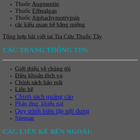
Thuốc
Augmentin
Thuốc
Efferalgan
Thuốc
Alphachymotrypsin
các kiểu quan hệ bằng miệng
Tổng hợp bài viết tại Tra Cứu Thuốc Tây
CÁC TRANG THÔNG TIN:
Giới thiệu về chúng tôi
Điều khoản dịch vụ
Chính sách bảo mật
Liên hệ
Chính sách quảng cáo
Phản ứng, khiếu nại
Quy trình biên tập nội dung
Sitemap
CÁC LIÊN KẾ BÊN NGOÀI: