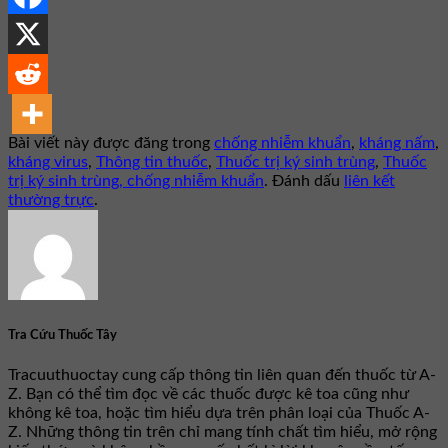
Bài viết này được đăng trong
chống nhiễm khuẩn
,
kháng nấm
,
kháng virus
,
Thông tin thuốc
,
Thuốc trị ký sinh trùng
,
Thuốc
trị ký sinh trùng, chống nhiễm khuẩn
. Đánh dấu
liên kết
thường trực
.
Tra Cứu Thuốc Tây
Tracuuthuoctay cung cấp thông tin liên quan đến thuốc từ A-
Z. Bạn có thể tìm đọc về các thuốc được kê toa cũng như
không kê toa, hoặc tìm hiểu dựa trên phân loại của Thuốc A-
Z. Những thông tin trên chỉ mang tính chất tìm hiểu, mở rộng