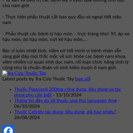
cho nam giới
- Thực hiện phẫu thuật cắt bao quy đầu và ngoại tiết niệu
nam
- Phẫu thuật các bệnh lý hậu môn – trực tràng như: Trĩ, áp-xe
hậu môn, dò hậu môn, nứt kẽ hậu môn,...
Bác sĩ luôn nhiệt tình, niềm nở hết mình vì bệnh nhân sẵn
sàng giải đáp mọi thắc mắc về sức khỏe các bệnh nam khoa,
viêm nhiễm cơ quan sinh dục nam, rối loạn chức năng sinh lý
cũng như là chuẩn đoán vô sinh hiếm muộn ở nam giới.
Latest posts by Tra Cứu Thuốc Tây
(
see all
)
Thuốc Plaquenil 200mg công dụng, liều dùng và tác
dụng phụ cần biết
- 13/10/2024
Thông tin đầy đủ về thuốc ung thư Lenvaxen 4mg
-
06/10/2024
Thuốc Cetrigy tác dụng, liều dùng, giá bao nhiêu?
-
26/08/2024