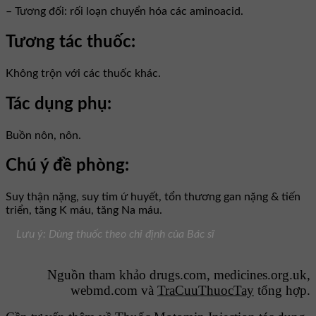
– Tương đối: rối loạn chuyển hóa các aminoacid.
Tương tác thuốc:
Không trộn với các thuốc khác.
Tác dụng phụ:
Buồn nôn, nôn.
Chú ý đề phòng:
Suy thận nặng, suy tim ứ huyết, tổn thương gan nặng & tiến
triển, tăng K máu, tăng Na máu.
Lưu ý: Dùng thuốc theo chỉ định của Bác sĩ
Nguồn tham khảo drugs.com, medicines.org.uk,
webmd.com và
TraCuuThuocTay
tổng hợp.