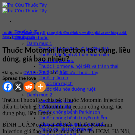
Bỏ
qua
nội
dung
Thuốc A-Z
DD điều chỉnh nước điện giải
,
Dung dịch điều chỉnh nước điện giải và cân bằng Acid-
Base
,
Thông tin thuốc
Thông tin thuốc
Danh mục 1
Thuốc Kháng Viêm, Giảm Phù Nề
Thuốc Motomin Injection tác dụng, liều
Thuốc thần kinh & tuần hoàn não
dùng, giá bao nhiêu?
Thuốc huyết học
Thuốc Hormone, nội tiết và tránh thai
Thuốc hô hấp
Đăng vào
09/05/2022
bởi
Tra Cứu Thuốc Tây
Thuốc giãn cơ
Spread the love
Thuốc tim mạch
Thuốc tiêu hóa đường ruột
Danh mục 2
TraCuuThuocTay chia sẻ: Thuốc Motomin Injection
Thuốc thải ghép
điều trị bệnh gì?. Motomin Injection công dụng, tác
thuốc sát trùng
Thuốc chống bệnh Parkinson
dụng phụ, liều lượng.
Thuốc chống bệnh truyền nhiễm
Thuốc chống co giật, động kinh
BÌNH LUẬN cuối bài để biết: Thuốc Motomin
Thuốc da liễu (bôi trên da)
Injection giá bao nhiêu? mua ở đâu? Tp HCM, Hà Nội,