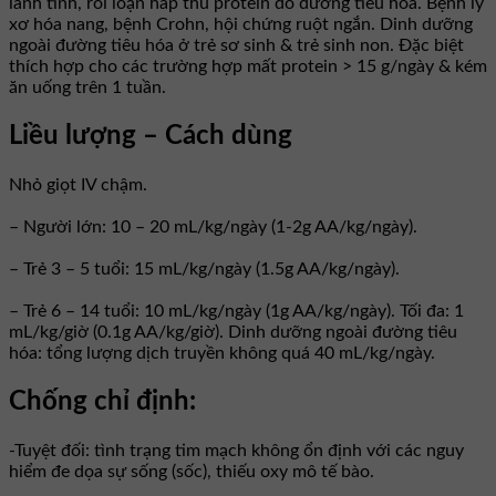
lành tính, rối loạn hấp thu protein do đường tiêu hóa. Bệnh lý
xơ hóa nang, bệnh Crohn, hội chứng ruột ngắn. Dinh dưỡng
ngoài đường tiêu hóa ở trẻ sơ sinh & trẻ sinh non. Ðặc biệt
thích hợp cho các trường hợp mất protein > 15 g/ngày & kém
ăn uống trên 1 tuần.
Liều lượng – Cách dùng
Nhỏ giọt IV chậm.
– Người lớn: 10 – 20 mL/kg/ngày (1-2g AA/kg/ngày).
– Trẻ 3 – 5 tuổi: 15 mL/kg/ngày (1.5g AA/kg/ngày).
– Trẻ 6 – 14 tuổi: 10 mL/kg/ngày (1g AA/kg/ngày). Tối đa: 1
mL/kg/giờ (0.1g AA/kg/giờ). Dinh dưỡng ngoài đường tiêu
hóa: tổng lượng dịch truyền không quá 40 mL/kg/ngày.
Chống chỉ định:
-Tuyệt đối: tình trạng tim mạch không ổn định với các nguy
hiểm đe dọa sự sống (sốc), thiếu oxy mô tế bào.