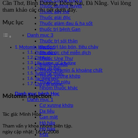
Thuốc chống khối u
Cần Thơ, Bình Dương, Đồng Nai, Đà Nẵng. Vui lòng
Thuốc đường huyết
tham khảo các chi tiết dưới đây.
Thuốc gây mê
Thuốc giải độc
Mục lục
Thuốc giảm đau & hạ sốt
thuốc trị bệnh Gan
Danh mục 3
Thuốc trị sỏi thận
thuốc trị táo bón, tiêu chảy
Motomin Injection
Thuốc ức chế miễn dịch
Thành phần:
Thuốc Ung Thư
Chỉ định:
Liều lượng – Cách dùng
thuốc về mắt
Chống chỉ định:
Thuốc vitamin & khoáng chất
Tương tác thuốc:
Thuốc xương khớp
Tác dụng phụ:
Thuốc lợi niệu
Chú ý đề phòng:
Nhóm thuốc khác
Danh mục bệnh Học
Motomin Injection
Danh mục 1
Cơ xương khớp
Da liễu
Tác giả: Minh Hòa
Gan mật
Hô hấp
Tham vấn y khoa nhóm biên tập.
Hô hấp
ngày cập nhật: 16/1/2008
Mắt