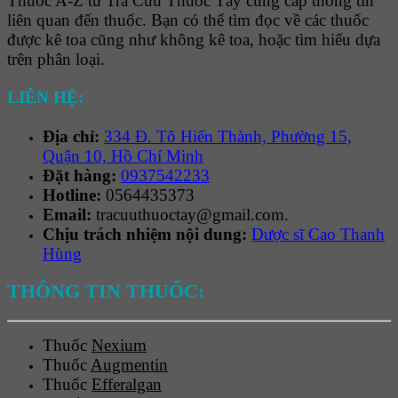
Thuốc A-Z từ Tra Cứu Thuốc Tây cung cấp thông tin
liên quan đến thuốc. Bạn có thể tìm đọc về các thuốc
được kê toa cũng như không kê toa, hoặc tìm hiểu dựa
trên phân loại.
LIÊN HỆ:
Địa chỉ:
334 Đ. Tô Hiến Thành, Phường 15,
Quận 10, Hồ Chí Minh
Đặt hàng:
0937542233
Hotline:
0564435373
Email:
tracuuthuoctay@gmail.com.
Chịu trách nhiệm nội dung:
Dược sĩ Cao Thanh
Hùng
THÔNG TIN THUỐC:
Thuốc
Nexium
Thuốc
Augmentin
Thuốc
Efferalgan