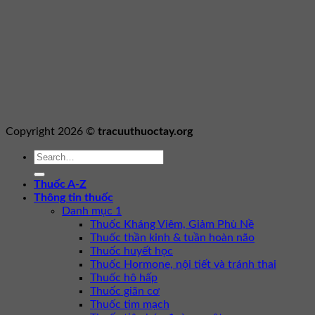
Copyright 2026 ©
tracuuthuoctay.org
Thuốc A-Z
Thông tin thuốc
Danh mục 1
Thuốc Kháng Viêm, Giảm Phù Nề
Thuốc thần kinh & tuần hoàn não
Thuốc huyết học
Thuốc Hormone, nội tiết và tránh thai
Thuốc hô hấp
Thuốc giãn cơ
Thuốc tim mạch