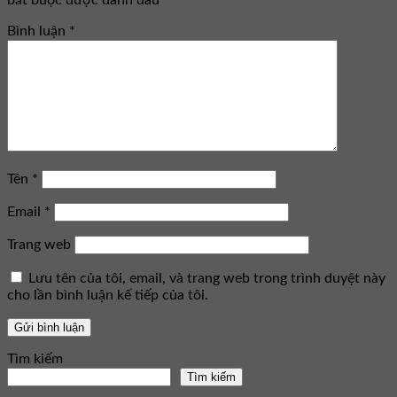
bắt buộc được đánh dấu
*
Bình luận
*
Tên
*
Email
*
Trang web
Lưu tên của tôi, email, và trang web trong trình duyệt này
cho lần bình luận kế tiếp của tôi.
Tìm kiếm
Tìm kiếm