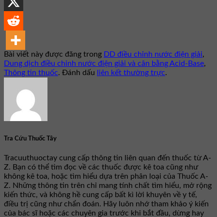
Bài viết này được đăng trong
DD điều chỉnh nước điện giải
,
Dung dịch điều chỉnh nước điện giải và cân bằng Acid-Base
,
Thông tin thuốc
. Đánh dấu
liên kết thường trực
.
Tra Cứu Thuốc Tây
Tracuuthuoctay cung cấp thông tin liên quan đến thuốc từ A-
Z. Bạn có thể tìm đọc về các thuốc được kê toa cũng như
không kê toa, hoặc tìm hiểu dựa trên phân loại của Thuốc A-
Z. Những thông tin trên chỉ mang tính chất tìm hiểu, mở rộng
kiến thức, và không hề cung cấp bất kì lời khuyên về y tế,
điều trị cũng như chẩn đoán. Hãy luôn nhớ tham khảo ý kiến
của bác sĩ hoặc các chuyên gia trước khi bắt đầu, dừng hay