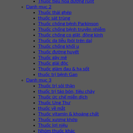
Thuốc tiêu hóa đường ruột
Danh mục 2
Thuốc thải ghép
thuốc sát trùng
Thuốc chống bệnh Parkinson
Thuốc chống bệnh truyền nhiễm
Thuốc chống co giật, động kinh
Thuốc da liễu (bôi trên da)
Thuốc chống khối u
Thuốc đường huyết
Thuốc gây mê
Thuốc giải độc
Thuốc giảm đau & hạ sốt
thuốc trị bệnh Gan
Danh mục 3
Thuốc trị sỏi thận
thuốc trị táo bón, tiêu chảy
Thuốc ức chế miễn dịch
Thuốc Ung Thư
thuốc về mắt
Thuốc vitamin & khoáng chất
Thuốc xương khớp
Thuốc lợi niệu
Nhóm thuốc khác