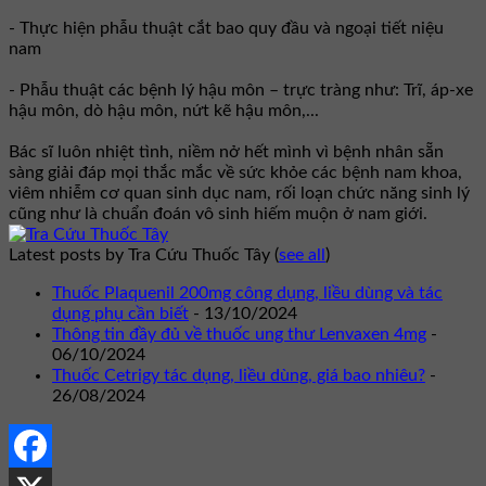
- Thực hiện phẫu thuật cắt bao quy đầu và ngoại tiết niệu
nam
- Phẫu thuật các bệnh lý hậu môn – trực tràng như: Trĩ, áp-xe
hậu môn, dò hậu môn, nứt kẽ hậu môn,...
Bác sĩ luôn nhiệt tình, niềm nở hết mình vì bệnh nhân sẵn
sàng giải đáp mọi thắc mắc về sức khỏe các bệnh nam khoa,
viêm nhiễm cơ quan sinh dục nam, rối loạn chức năng sinh lý
cũng như là chuẩn đoán vô sinh hiếm muộn ở nam giới.
Latest posts by Tra Cứu Thuốc Tây
(
see all
)
Thuốc Plaquenil 200mg công dụng, liều dùng và tác
dụng phụ cần biết
- 13/10/2024
Thông tin đầy đủ về thuốc ung thư Lenvaxen 4mg
-
06/10/2024
Thuốc Cetrigy tác dụng, liều dùng, giá bao nhiêu?
-
26/08/2024