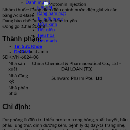
Danh mục 2
Nội tiết
Nhóm thuốc:
Dung dịch điều chỉnh nước điện giải và cân
Răng hàm mặt
bằng Acid-Base
Tai mũi họng
Dạng bào chế:
Dung dịch tiêm truyền
Thần kinh
Đóng gói:
Chai 200ml
Tiết niệu
Tiêu hóa
Thành phần:
Tim mạch
Tin Sức Khỏe
Các acid amin
Đo BMI
SĐK:
VN-6824-08
Nhà sản
China Chemical & Pharmaceutical Co., Ltd –
xuất:
ĐÀI LOAN (TQ)
Nhà đăng
Sunward Pharm Pte., Ltd
ký:
Nhà phân
phối:
Chỉ định:
Dự phòng & điều trị thiếu protein trong bỏng, xuất huyết, hậu
phẫu, ung thư, dinh dưỡng kém, bệnh lý dạ dày-tá tràng nhẹ,