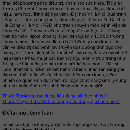
thay đổi phương pháp điều trị, chăm sóc sức khỏe. Tác giả :
Trương Phú Hải Chuyên khoa: chuyên khoa II Ngoại khoa tiết
niệu, nam học. Trình độ học vấn: -Đại học Y Hà Nội Quá trình
công tác: - Từng công tác tại khoa Ngoại – bệnh viện Đa khoa
Hà Đông – Hà Nội -PGĐ phụ trách chuyên môn bệnh viện đa
khoa Hà Nội -Chuyên viên y tế công tác tại Agola... -Giảng
viên bộ môn Ngoại khoa tại Học viện Quân Y 103 Sở trưởng
chuyên môn: -Tư vấn và điều trị các bệnh lý nam khoa - Tư
vấn và điều trị các bệnh lây truyền qua đường tình dục cho
nam giới - Thực hiện phẫu thuật cắt bao quy đầu và ngoại tiết
niệu nam - Phẫu thuật các bệnh lý hậu môn – trực tràng như:
Trĩ, áp-xe hậu môn, dò hậu môn, nứt kẽ hậu môn,... Bác sĩ
luôn nhiệt tình, niềm nở hết mình vì bệnh nhân sẵn sàng giải
đáp mọi thắc mắc về sức khỏe các bệnh nam khoa, viêm
nhiễm cơ quan sinh dục nam, rối loạn chức năng sinh lý cũng
như là chuẩn đoán vô sinh hiếm muộn ở nam giới.
Thuốc Tussidrop tác dụng, liều dùng, giá bao nhiêu?
Thuốc Meyerthitic 300 tác dụng, liều dùng, giá bao nhiêu?
Để lại một bình luận
Email của bạn sẽ không được hiển thị công khai.
Các trường