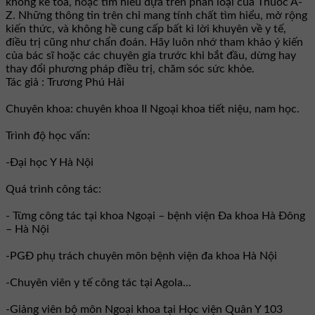
không kê toa, hoặc tìm hiểu dựa trên phân loại của Thuốc A-
Z. Những thông tin trên chỉ mang tính chất tìm hiểu, mở rộng
kiến thức, và không hề cung cấp bất kì lời khuyên về y tế,
điều trị cũng như chẩn đoán. Hãy luôn nhớ tham khảo ý kiến
của bác sĩ hoặc các chuyên gia trước khi bắt đầu, dừng hay
thay đổi phương pháp điều trị, chăm sóc sức khỏe.
Tác giả : Trương Phú Hải
Chuyên khoa: chuyên khoa II Ngoại khoa tiết niệu, nam học.
Trình độ học vấn:
-Đại học Y Hà Nội
Quá trình công tác:
- Từng công tác tại khoa Ngoại – bệnh viện Đa khoa Hà Đông
– Hà Nội
-PGĐ phụ trách chuyên môn bệnh viện đa khoa Hà Nội
-Chuyên viên y tế công tác tại Agola...
-Giảng viên bộ môn Ngoại khoa tại Học viện Quân Y 103