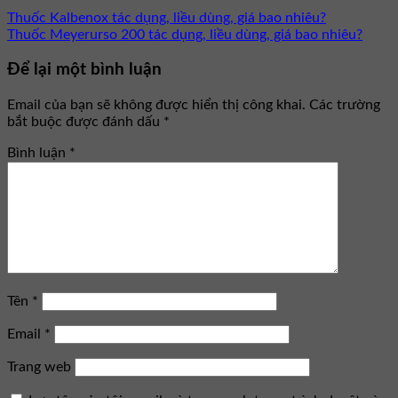
Thuốc Kalbenox tác dụng, liều dùng, giá bao nhiêu?
Thuốc Meyerurso 200 tác dụng, liều dùng, giá bao nhiêu?
Để lại một bình luận
Email của bạn sẽ không được hiển thị công khai.
Các trường
bắt buộc được đánh dấu
*
Bình luận
*
Tên
*
Email
*
Trang web