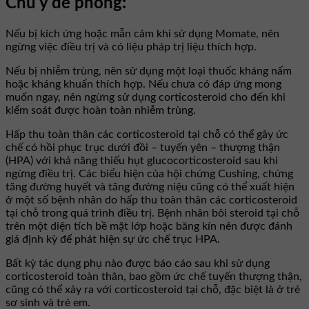
Chú ý đề phòng:
Nếu bị kích ứng hoặc mẫn cảm khi sử dụng Momate, nên
ngừng việc điều trị và có liệu pháp trị liệu thích hợp.
Nếu bị nhiễm trùng, nên sử dụng một loại thuốc kháng nấm
hoặc kháng khuẩn thích hợp. Nếu chưa có đáp ứng mong
muốn ngay, nên ngừng sử dụng corticosteroid cho đến khi
kiểm soát được hoàn toàn nhiễm trùng.
Hấp thu toàn thân các corticosteroid tại chỗ có thể gây ức
chế có hồi phục trục dưới đồi – tuyến yên – thượng thận
(HPA) với khả năng thiếu hụt glucocorticosteroid sau khi
ngừng điều trị. Các biểu hiện của hội chứng Cushing, chứng
tăng đường huyết và tăng đường niệu cũng có thể xuất hiện
ở một số bệnh nhân do hấp thu toàn thân các corticosteroid
tại chỗ trong quá trình điều trị. Bệnh nhân bôi steroid tại chỗ
trên một diện tích bề mặt lớp hoặc băng kín nên được đánh
giá định kỳ để phát hiện sự ức chế trục HPA.
Bất kỳ tác dụng phụ nào được báo cáo sau khi sử dụng
corticosteroid toàn thân, bao gồm ức chế tuyến thượng thận,
cũng có thể xảy ra với corticosteroid tại chỗ, đặc biệt là ở trẻ
sơ sinh và trẻ em.