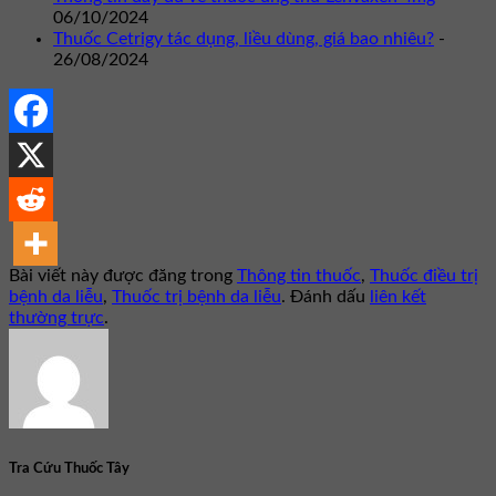
06/10/2024
Thuốc Cetrigy tác dụng, liều dùng, giá bao nhiêu?
-
26/08/2024
Bài viết này được đăng trong
Thông tin thuốc
,
Thuốc điều trị
bệnh da liễu
,
Thuốc trị bệnh da liễu
. Đánh dấu
liên kết
thường trực
.
Tra Cứu Thuốc Tây