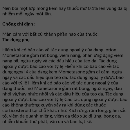
Nên bôi một lớp mỏng kem hay thuốc mỡ 0,1% lên vùng da bị
nhiễm mỗi ngày một lần.
Chống chỉ định :
Mẫn cảm với bất cứ thành phần nào của thuốc.
Tác dụng phụ
Hiếm khi có báo cáo về tác dụng ngoại ý của dạng lotion
Mometasone gồm rát bỏng, viêm nang, phản ứng dạng viêm
nang bã, ngứa ngáy và các dấu hiệu của teo da. Tác dụng
ngoại ý được báo cáo với tỷ lệ Hiếm khi có báo cáo về tác
dụng ngoại ý của dạng kem Mometasone gồm dị cảm, ngứa
ngáy và các dấu hiệu quả teo da. Tác dụng ngoại ý được báo
cáo với tỷ lệ Hiếm khi có báo cáo về tác dụng ngoại ý của
dạng thuốc mỡ Mometasone gồm rát bỏng, ngứa ngáy, đau
nhói và/hay nhức nhối và các dấu hiệu của teo da. Tác dụng
ngoại ý được báo cáo với tỷ lệ Các tác dụng ngoại ý được báo
cáo không thường xuyên xảy ra khi dùng các thuốc
corticosteroid tại chỗ khác như: Kích ứng, rậm lông, giảm sắc
tố, viêm da quanh miệng, viêm da tiếp xúc dị ứng, bong da,
nhiễm khuẩn thứ phát, vân da và ban hạt kê.