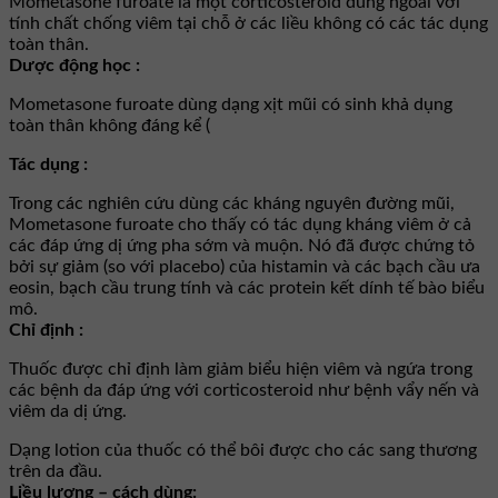
Mometasone furoate là một corticosteroid dùng ngoài với
tính chất chống viêm tại chỗ ở các liều không có các tác dụng
toàn thân.
Dược động học :
Mometasone furoate dùng dạng xịt mũi có sinh khả dụng
toàn thân không đáng kể (
Tác dụng :
Trong các nghiên cứu dùng các kháng nguyên đường mũi,
Mometasone furoate cho thấy có tác dụng kháng viêm ở cả
các đáp ứng dị ứng pha sớm và muộn. Nó đã được chứng tỏ
bởi sự giảm (so với placebo) của histamin và các bạch cầu ưa
eosin, bạch cầu trung tính và các protein kết dính tế bào biểu
mô.
Chỉ định :
Thuốc được chỉ định làm giảm biểu hiện viêm và ngứa trong
các bệnh da đáp ứng với corticosteroid như bệnh vẩy nến và
viêm da dị ứng.
Dạng lotion của thuốc có thể bôi được cho các sang thương
trên da đầu.
Liều lượng – cách dùng: