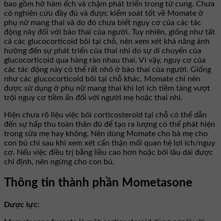
bao gồm hở hàm ếch và chậm phát triển trong tử cung. Chưa
có nghiên cứu đầy đủ và được kiểm soát tốt về Momate ở
phụ nữ mang thai và do đó chưa biết nguy cơ của các tác
động này đối với bào thai của người. Tuy nhiên, giống như tất
cả các glucocorticoid bôi tại chỗ, nên xem xét khả năng ảnh
hưởng đến sự phát triển của thai nhi do sự di chuyển của
glucocorticoid qua hàng rào nhau thai. Vì vậy, nguy cơ của
các tác động này có thể rất nhỏ ở bào thai của người. Giống
như các glucocorticoid bôi tại chỗ khác, Momate chỉ nên
được sử dụng ở phụ nữ mang thai khi lợi ích tiềm tàng vượt
trội nguy cơ tiềm ẩn đối với người mẹ hoặc thai nhi.
Hiện chưa rõ liệu việc bôi corticosteroid tại chỗ có thể dẫn
đến sự hấp thu toàn thân đủ để tạo ra lượng có thể phát hiện
trong sữa mẹ hay không. Nên dùng Momate cho bà mẹ cho
con bú chỉ sau khi xem xét cẩn thận mối quan hệ lợi ích/nguy
cơ. Nếu việc điều trị bằng liều cao hơn hoặc bôi lâu dài được
chỉ định, nên ngừng cho con bú.
Thông tin thành phần Mometasone
Dược lực: