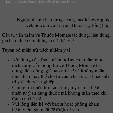
Lưu ý: Dùng thuốc theo chỉ định của Bác sĩ
Nguồn tham khảo drugs.com, medicines.org.uk,
webmd.com và
TraCuuThuocTay
tổng hợp.
Cần tư vấn thêm về Thuốc Momate tác dụng, liều dùng,
giá bao nhiêu? bình luận cuối bài viết.
Tuyên bố miễn trừ trách nhiệm y tế
Nội dung của TraCuuThuocTay chỉ nhằm mục
đích cung cấp thông tin về Thuốc Momate tác
dụng, liều dùng, giá bao nhiêu? và không nhằm
mục đích thay thế cho tư vấn, chẩn đoán hoặc điều
trị y tế chuyên nghiệp.
Chúng tôi miễn trừ trách nhiệm y tế nếu bệnh
nhân tự ý sử dụng thuốc mà không tuân theo chỉ
định của bác sĩ.
Vui lòng liên hệ với bác sĩ hoặc phòng khám,
bệnh viện gần nhất để được tư vấn.