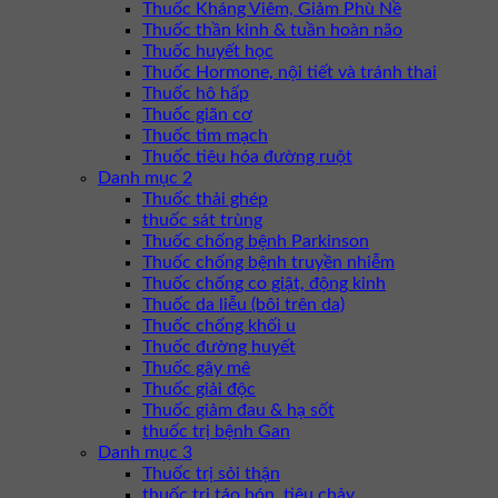
Thuốc Kháng Viêm, Giảm Phù Nề
Thuốc thần kinh & tuần hoàn não
Thuốc huyết học
Thuốc Hormone, nội tiết và tránh thai
Thuốc hô hấp
Thuốc giãn cơ
Thuốc tim mạch
Thuốc tiêu hóa đường ruột
Danh mục 2
Thuốc thải ghép
thuốc sát trùng
Thuốc chống bệnh Parkinson
Thuốc chống bệnh truyền nhiễm
Thuốc chống co giật, động kinh
Thuốc da liễu (bôi trên da)
Thuốc chống khối u
Thuốc đường huyết
Thuốc gây mê
Thuốc giải độc
Thuốc giảm đau & hạ sốt
thuốc trị bệnh Gan
Danh mục 3
Thuốc trị sỏi thận
thuốc trị táo bón, tiêu chảy