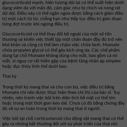
glucocorticoid mạnh, hiện tượng dội lại có thể xuất hiện dưới
dạng viêm da với mẩn đỏ, cảm giác như bị chích và nóng rát
dữ dội. Điều này có thể ngăn ngừa được bằng cách giảm điều
trị một cách từ từ, chẳng hạn như tiếp tục điều trị gián đoạn
từng đợt trước khi ngừng điều trị.
Glucocorticoid có thể thay đổi bề ngoài của một số tổn
thương và khiến việc thiết lập một chẩn đoán đầy đủ trở nên
khó khăn và cũng có thể làm chậm việc chữa lành. Momate
chứa propylen glycol có thể gây kích ứng da. Các chế phẩm
dùng tại chỗ Momate không dùng cho mắt, bao gồm cả mí
mắt, vì nguy cơ rất hiếm gặp của bệnh tăng nhãn áp simplex
hoặc đục thủy tinh thể dưới bao.
Thai kỳ
Trong thời kỳ mang thai và cho con bú, việc điều trị bằng
Momate chỉ nên được thực hiện theo chỉ thị của bác sĩ. Tuy
nhiên, nên tránh việc bôi trên diện tích bề mặt cơ thể lớn
hoặc trong một thời gian kéo dài. Chưa có đủ bằng chứng đầy
đủ về sự an toàn trong thời kỳ mang thai ở người.
Việc bôi tại chỗ corticosteroid cho động vật mang thai có thể
gây ra những bất thường đối với sự phát triển của thai nhi