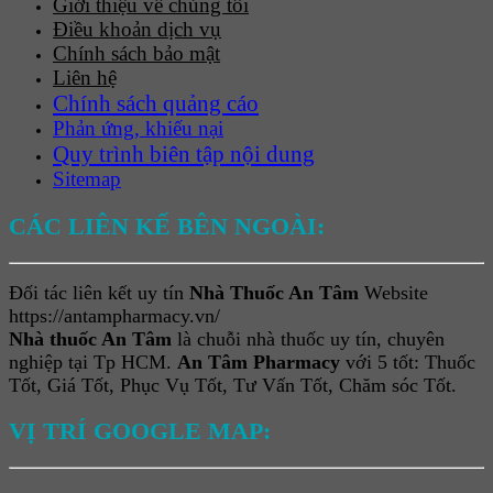
Giới thiệu về chúng tôi
Điều khoản dịch vụ
Chính sách bảo mật
Liên hệ
Chính sách quảng cáo
Phản ứng, khiếu nại
Quy trình biên tập nội dung
Sitemap
CÁC LIÊN KẾ BÊN NGOÀI:
Đối tác liên kết uy tín
Nhà Thuốc An Tâm
Website
https://antampharmacy.vn/
Nhà thuốc An Tâm
là chuỗi nhà thuốc uy tín, chuyên
nghiệp tại Tp HCM.
An Tâm Pharmacy
với 5 tốt: Thuốc
Tốt, Giá Tốt, Phục Vụ Tốt, Tư Vấn Tốt, Chăm sóc Tốt.
VỊ TRÍ GOOGLE MAP: