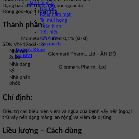
Danh mục 2
Dạng bào chế:
Thuốc mỡ bôi ngoài da
Nội tiết
Đóng gói:
Hộp 1 tuýp 15g
Răng hàm mặt
Tai mũi họng
Thành phần:
Thần kinh
Tiết niệu
Tiêu hóa
Mometason furoat 0,1% (kl/kl)
Tim mạch
SĐK:
VN-19663-16
Tin Sức Khỏe
Nhà sản
Glenmark Pharm., Ltd – ẤN ĐỘ
Đo BMI
xuất:
Nhà đăng
Glenmark Pharm., Ltd
ký:
Nhà phân
phối:
Chỉ định:
Điều trị các biểu hiện viêm và ngứa của bệnh vẩy nến (ngoại
trừ vẩy nến dạng mảng lan rộng) và viêm da dị ứng.
Liều lượng – Cách dùng