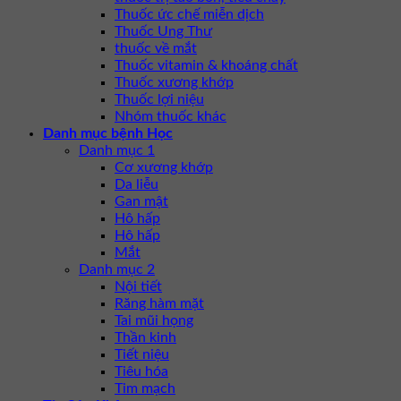
Thuốc ức chế miễn dịch
Thuốc Ung Thư
thuốc về mắt
Thuốc vitamin & khoáng chất
Thuốc xương khớp
Thuốc lợi niệu
Nhóm thuốc khác
Danh mục bệnh Học
Danh mục 1
Cơ xương khớp
Da liễu
Gan mật
Hô hấp
Hô hấp
Mắt
Danh mục 2
Nội tiết
Răng hàm mặt
Tai mũi họng
Thần kinh
Tiết niệu
Tiêu hóa
Tim mạch