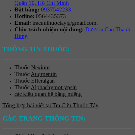
Quận 10, Hồ Chí Minh
Đặt hàng:
0937542233
Hotline:
0564435373
Email:
tracuuthuoctay@gmail.com.
Chịu trách nhiệm nội dung:
Dược sĩ Cao Thanh
Hùng
THÔNG TIN THUỐC:
Thuốc
Nexium
Thuốc
Augmentin
Thuốc
Efferalgan
Thuốc
Alphachymotrypsin
các kiểu quan hệ bằng miệng
Tổng hợp bài viết tại Tra Cứu Thuốc Tây
CÁC TRANG THÔNG TIN: