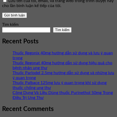
Lưu tên của tôi, email, và trang web trong trình duyệt này
cho lần bình luận kế tiếp của tôi.
Tìm kiếm
Tìm kiếm
Recent Posts
Thuốc Regonix 40mg hướng dẫn sử dụng và lưu ý quan
trọng
Thuốc Regonat 40mg hướng dẫn sử dụng hiệu quả cho
bệnh nhân ung thư
Thuốc Parlodel 2.5mg hướng dẫn sử dụng và những lưu
ý quan trọng
Thuốc Palbace 125mg lưu ý quan trọng khi sử dụng
thuốc chống ung thư
Công Dụng Và Liều Dùng thuốc Purinethol 50mg Trong
Điều Trị Ung Thư
Recent Comments