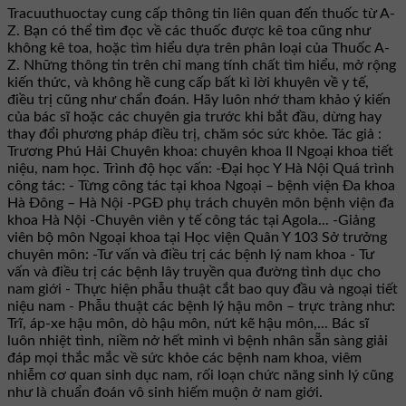
Tracuuthuoctay cung cấp thông tin liên quan đến thuốc từ A-
Z. Bạn có thể tìm đọc về các thuốc được kê toa cũng như
không kê toa, hoặc tìm hiểu dựa trên phân loại của Thuốc A-
Z. Những thông tin trên chỉ mang tính chất tìm hiểu, mở rộng
kiến thức, và không hề cung cấp bất kì lời khuyên về y tế,
điều trị cũng như chẩn đoán. Hãy luôn nhớ tham khảo ý kiến
của bác sĩ hoặc các chuyên gia trước khi bắt đầu, dừng hay
thay đổi phương pháp điều trị, chăm sóc sức khỏe. Tác giả :
Trương Phú Hải Chuyên khoa: chuyên khoa II Ngoại khoa tiết
niệu, nam học. Trình độ học vấn: -Đại học Y Hà Nội Quá trình
công tác: - Từng công tác tại khoa Ngoại – bệnh viện Đa khoa
Hà Đông – Hà Nội -PGĐ phụ trách chuyên môn bệnh viện đa
khoa Hà Nội -Chuyên viên y tế công tác tại Agola... -Giảng
viên bộ môn Ngoại khoa tại Học viện Quân Y 103 Sở trưởng
chuyên môn: -Tư vấn và điều trị các bệnh lý nam khoa - Tư
vấn và điều trị các bệnh lây truyền qua đường tình dục cho
nam giới - Thực hiện phẫu thuật cắt bao quy đầu và ngoại tiết
niệu nam - Phẫu thuật các bệnh lý hậu môn – trực tràng như:
Trĩ, áp-xe hậu môn, dò hậu môn, nứt kẽ hậu môn,... Bác sĩ
luôn nhiệt tình, niềm nở hết mình vì bệnh nhân sẵn sàng giải
đáp mọi thắc mắc về sức khỏe các bệnh nam khoa, viêm
nhiễm cơ quan sinh dục nam, rối loạn chức năng sinh lý cũng
như là chuẩn đoán vô sinh hiếm muộn ở nam giới.