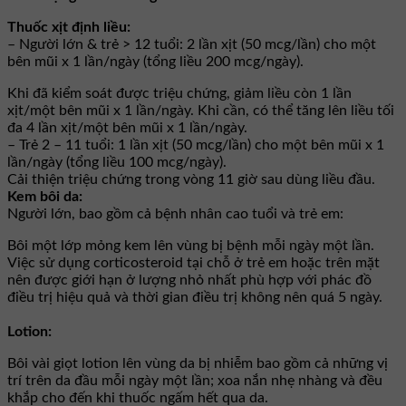
Thuốc xịt định liều:
– Người lớn & trẻ > 12 tuổi: 2 lần xịt (50 mcg/lần) cho một
bên mũi x 1 lần/ngày (tổng liều 200 mcg/ngày).
Khi đã kiểm soát được triệu chứng, giảm liều còn 1 lần
xịt/một bên mũi x 1 lần/ngày. Khi cần, có thể tăng lên liều tối
đa 4 lần xịt/một bên mũi x 1 lần/ngày.
– Trẻ 2 – 11 tuổi: 1 lần xịt (50 mcg/lần) cho một bên mũi x 1
lần/ngày (tổng liều 100 mcg/ngày).
Cải thiện triệu chứng trong vòng 11 giờ sau dùng liều đầu.
Kem bôi da:
Người lớn, bao gồm cả bệnh nhân cao tuổi và trẻ em:
Bôi một lớp mỏng kem lên vùng bị bệnh mỗi ngày một lần.
Việc sử dụng corticosteroid tại chỗ ở trẻ em hoặc trên mặt
nên được giới hạn ở lượng nhỏ nhất phù hợp với phác đồ
điều trị hiệu quả và thời gian điều trị không nên quá 5 ngày.
Lotion:
Bôi vài giọt lotion lên vùng da bị nhiễm bao gồm cả những vị
trí trên da đầu mỗi ngày một lần; xoa nắn nhẹ nhàng và đều
khắp cho đến khi thuốc ngấm hết qua da.