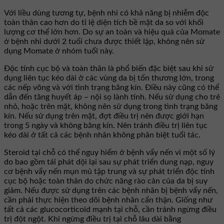
Với liều dùng tương tự, bệnh nhi có khả năng bị nhiễm độc
toàn thân cao hơn do tỉ lệ diện tích bề mặt da so với khối
lượng cơ thể lớn hơn. Do sự an toàn và hiệu quả của Momate
ở bệnh nhi dưới 2 tuổi chưa được thiết lập, không nên sử
dụng Momate ở nhóm tuổi này.
Độc tính cục bộ và toàn thân là phổ biến đặc biệt sau khi sử
dụng liên tục kéo dài ở các vùng da bị tổn thương lớn, trong
các nếp võng và với tình trạng băng kín. Điều này cũng có thể
dẫn đến tăng huyết áp – nội sọ lành tính. Nếu sử dụng cho trẻ
nhỏ, hoặc trên mặt, không nên sử dụng trong tình trạng băng
kín. Nếu sử dụng trên mặt, đợt điều trị nên được giới hạn
trong 5 ngày và không băng kín. Nên tránh điều trị liên tục
kéo dài ở tất cả các bệnh nhân không phân biệt tuổi tác.
Steroid tại chỗ có thể nguy hiểm ở bệnh vẩy nến vì một số lý
do bao gồm tái phát dội lại sau sự phát triển dung nạp, nguy
cơ bệnh vẩy nến mụn mủ tập trung và sự phát triển độc tính
cục bộ hoặc toàn thân do chức năng rào cản của da bị suy
giảm. Nếu được sử dụng trên các bệnh nhân bị bệnh vẩy nến,
cần phải thực hiện theo dõi bệnh nhân cẩn thận. Giống như
tất cả các glucocorticoid mạnh tại chỗ, cần tránh ngừng điều
trị đột ngột. Khi ngừng điều trị tại chỗ lâu dài bằng