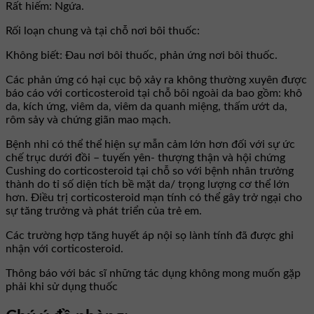
Rất hiếm: Ngứa.
Rối loạn chung và tại chỗ nơi bôi thuốc:
Không biết: Đau nơi bôi thuốc, phản ứng nơi bôi thuốc.
Các phản ứng có hại cục bộ xảy ra không thường xuyên được
báo cáo với corticosteroid tại chỗ bôi ngoài da bao gồm: khô
da, kích ứng, viêm da, viêm da quanh miệng, thấm ướt da,
rôm sảy và chứng giãn mao mạch.
Bệnh nhi có thể thể hiện sự mẫn cảm lớn hơn đối với sự ức
chế trục dưới đồi – tuyến yên- thượng thận và hội chứng
Cushing do corticosteroid tại chỗ so với bệnh nhân trưởng
thành do tỉ số diện tích bề mặt da/ trọng lượng cơ thể lớn
hơn. Điều trị corticosteroid mạn tính có thể gây trở ngại cho
sự tăng trưởng và phát triển của trẻ em.
Các trường hợp tăng huyết áp nội sọ lành tính đã được ghi
nhận với corticosteroid.
Thông báo với bác sĩ những tác dụng không mong muốn gặp
phải khi sử dụng thuốc