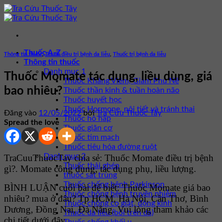
Bỏ
qua
nội
dung
Thuốc A-Z
Thông tin thuốc
,
Thuốc điều trị bệnh da liễu
,
Thuốc trị bệnh da liễu
Thông tin thuốc
Danh mục 1
Thuốc Momate tác dụng, liều dùng, giá
Thuốc Kháng Viêm, Giảm Phù Nề
bao nhiêu?
Thuốc thần kinh & tuần hoàn não
Thuốc huyết học
Thuốc Hormone, nội tiết và tránh thai
Đăng vào
12/05/2022
bởi
Tra Cứu Thuốc Tây
Thuốc hô hấp
Spread the love
Thuốc giãn cơ
Thuốc tim mạch
Thuốc tiêu hóa đường ruột
Danh mục 2
TraCuuThuocTay chia sẻ: Thuốc Momate điều trị bệnh
Thuốc thải ghép
gì?. Momate công dụng, tác dụng phụ, liều lượng.
thuốc sát trùng
Thuốc chống bệnh Parkinson
BÌNH LUẬN cuối bài để biết: Thuốc Momate giá bao
Thuốc chống bệnh truyền nhiễm
nhiêu? mua ở đâu? Tp HCM, Hà Nội, Cần Thơ, Bình
Thuốc chống co giật, động kinh
Dương, Đồng Nai, Đà Nẵng. Vui lòng tham khảo các
Thuốc da liễu (bôi trên da)
chi tiết dưới đây.