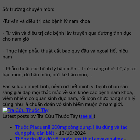
Sở trưởng chuyên môn:
-Tư vấn và điều trị các bệnh lý nam khoa
- Tư vấn và điều trị các bệnh lây truyền qua đường tình dục
cho nam giới
- Thực hiện phẫu thuật cắt bao quy đầu và ngoại tiết niệu
nam
- Phẫu thuật các bệnh lý hậu môn – trực tràng như: Trĩ, áp-xe
hậu môn, dò hậu môn, nứt kẽ hậu môn,...
Bác sĩ luôn nhiệt tình, niềm nở hết mình vì bệnh nhân sẵn
sàng giải đáp mọi thắc mắc về sức khỏe các bệnh nam khoa,
viêm nhiễm cơ quan sinh dục nam, rối loạn chức năng sinh lý
cũng như là chuẩn đoán vô sinh hiếm muộn ở nam giới.
Latest posts by Tra Cứu Thuốc Tây
(
see all
)
Thuốc Plaquenil 200mg công dụng, liều dùng và tác
dụng phụ cần biết
- 13/10/2024
Thông tin đầy đủ về thuốc ung thư Lenvaxen 4mg
-