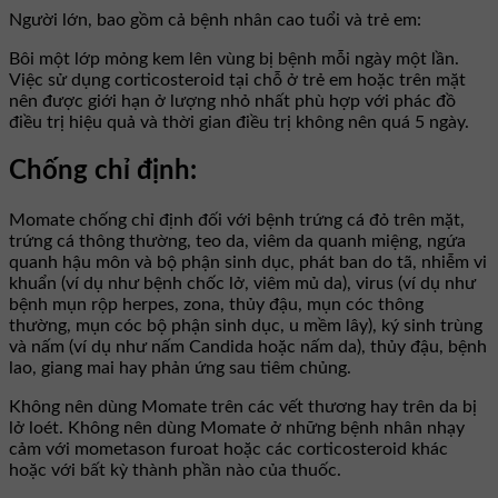
Người lớn, bao gồm cả bệnh nhân cao tuổi và trẻ em:
Bôi một lớp mỏng kem lên vùng bị bệnh mỗi ngày một lần.
Việc sử dụng corticosteroid tại chỗ ở trẻ em hoặc trên mặt
nên được giới hạn ở lượng nhỏ nhất phù hợp với phác đồ
điều trị hiệu quả và thời gian điều trị không nên quá 5 ngày.
Chống chỉ định:
Momate chống chỉ định đối với bệnh trứng cá đỏ trên mặt,
trứng cá thông thường, teo da, viêm da quanh miệng, ngứa
quanh hậu môn và bộ phận sinh dục, phát ban do tã, nhiễm vi
khuẩn (ví dụ như bệnh chốc lở, viêm mủ da), virus (ví dụ như
bệnh mụn rộp herpes, zona, thủy đậu, mụn cóc thông
thường, mụn cóc bộ phận sinh dục, u mềm lây), ký sinh trùng
và nấm (ví dụ như nấm Candida hoặc nấm da), thủy đậu, bệnh
lao, giang mai hay phản ứng sau tiêm chủng.
Không nên dùng Momate trên các vết thương hay trên da bị
lở loét. Không nên dùng Momate ở những bệnh nhân nhạy
cảm với mometason furoat hoặc các corticosteroid khác
hoặc với bất kỳ thành phần nào của thuốc.