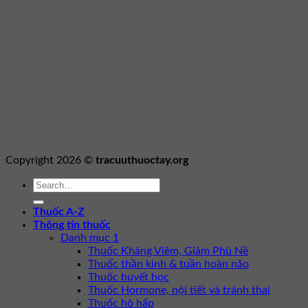
Copyright 2026 ©
tracuuthuoctay.org
Thuốc A-Z
Thông tin thuốc
Danh mục 1
Thuốc Kháng Viêm, Giảm Phù Nề
Thuốc thần kinh & tuần hoàn não
Thuốc huyết học
Thuốc Hormone, nội tiết và tránh thai
Thuốc hô hấp