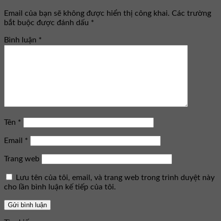
Email của bạn sẽ không được hiển thị công khai.
Các trường
bắt buộc được đánh dấu
*
Bình luận
*
Tên
*
Email
*
Trang web
Lưu tên của tôi, email, và trang web trong trình duyệt này
cho lần bình luận kế tiếp của tôi.