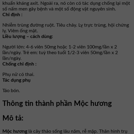
khuẩn kháng axit. Ngoài ra, nó còn có tác dụng chống lại một
số nấm men gây bệnh và một số động vật nguyên sinh.
Chỉ định :
Nhiễm trùng đường ruột. Tiêu chảy. Lỵ trực trùng, hội chứng
lỵ. Viêm ống mật.
Liều lượng – cách dùng:
Người lớn: 4-6 viên 50mg hoặc 1-2 viên 100mg/lần x 2
lần/ngày. Trẻ em: tuỳ theo tuổi 1/2-3 viên 50mg/lần x 2
lần/ngày.
Chống chỉ định :
Phụ nữ có thai.
Tác dụng phụ
Táo bón.
Thông tin thành phần Mộc hương
Mô tả:
Mộc hương
là cây thảo sống lâu năm, rễ mập. Thân hình trụ