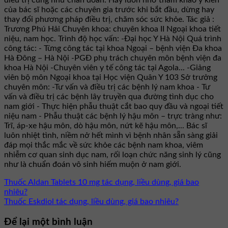
của bác sĩ hoặc các chuyên gia trước khi bắt đầu, dừng hay
thay đổi phương pháp điều trị, chăm sóc sức khỏe. Tác giả :
Trương Phú Hải Chuyên khoa: chuyên khoa II Ngoại khoa tiết
niệu, nam học. Trình độ học vấn: -Đại học Y Hà Nội Quá trình
công tác: - Từng công tác tại khoa Ngoại – bệnh viện Đa khoa
Hà Đông – Hà Nội -PGĐ phụ trách chuyên môn bệnh viện đa
khoa Hà Nội -Chuyên viên y tế công tác tại Agola... -Giảng
viên bộ môn Ngoại khoa tại Học viện Quân Y 103 Sở trưởng
chuyên môn: -Tư vấn và điều trị các bệnh lý nam khoa - Tư
vấn và điều trị các bệnh lây truyền qua đường tình dục cho
nam giới - Thực hiện phẫu thuật cắt bao quy đầu và ngoại tiết
niệu nam - Phẫu thuật các bệnh lý hậu môn – trực tràng như:
Trĩ, áp-xe hậu môn, dò hậu môn, nứt kẽ hậu môn,... Bác sĩ
luôn nhiệt tình, niềm nở hết mình vì bệnh nhân sẵn sàng giải
đáp mọi thắc mắc về sức khỏe các bệnh nam khoa, viêm
nhiễm cơ quan sinh dục nam, rối loạn chức năng sinh lý cũng
như là chuẩn đoán vô sinh hiếm muộn ở nam giới.
Thuốc Aldan Tablets 10 mg tác dụng, liều dùng, giá bao
nhiêu?
Thuốc Eskdiol tác dụng, liều dùng, giá bao nhiêu?
Để lại một bình luận