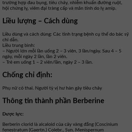
trường hợp đau bụng, tiêu chảy, nhiễm khuẩn đường ruột,
hội chứng lỵ, viêm đại tràng cấp và mãn tính do lỵ amip.
Liều lượng – Cách dùng
Liều dùng và cách dùng: Các tình trạng bệnh cụ thể do bác sỹ
chỉ dẫn.
Liều trung bình:
– Người lớn mỗi lần uống 2 – 3 viên, 3 lần/ngày. Sau 4 – 5
ngày, mỗi ngày 2 lần, lần 2 viên.
– Trẻ em uống 1 – 2 viên/lần, ngày 2 – 3 lần.
Chống chỉ định:
Phụ nữ có thai. Người tỳ vị hư hàn gây tiêu chảy
Thông tin thành phần Berberine
Dược lực:
Berberin clorid là alcaloid của cây vàng đắng (Coscinium
fenestratum (Gaertn.) Colebr., Syn. Menispernum