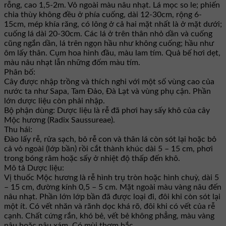
rỗng, cao 1,5-2m. Vỏ ngoài màu nâu nhạt. Lá mọc so le; phiến
chia thùy không đều ở phía cuống, dài 12-30cm, rộng 6-
15cm, mép khía răng, có lông ở cả hai mặt nhất là ở mặt dưới;
cuống lá dài 20-30cm. Các lá ở trên thân nhỏ dần và cuống
cũng ngắn dần, lá trên ngọn hầu như không cuống; hầu như
ôm lấy thân. Cụm hoa hình đầu, màu lam tím. Quả bế hơi dẹt,
màu nâu nhạt lẫn những đốm màu tím.
Phân bố:
Cây được nhập trồng và thích nghi với một số vùng cao của
nước ta như Sapa, Tam Ðảo, Ðà Lạt và vùng phụ cận. Phần
lớn dược liệu còn phải nhập.
Bộ phận dùng: Dược liệu là rễ đã phơi hay sấy khô của cây
Mộc hương (Radix Saussureae).
Thu hái:
Đào lấy rễ, rửa sạch, bỏ rễ con và thân lá còn sót lại hoặc bỏ
cả vỏ ngoài (lớp bần) rồi cắt thành khúc dài 5 – 15 cm, phơi
trong bóng râm hoặc sấy ở nhiệt độ thấp đến khô.
Mô tả Dược liệu:
Vị thuốc Mộc hương là rễ hình trụ tròn hoặc hình chuỳ, dài 5
– 15 cm, đường kính 0,5 – 5 cm. Mặt ngoài màu vàng nâu đến
nâu nhạt. Phần lớn lớp bần đã được loại đi, đôi khi còn sót lại
một ít. Có vết nhăn và rãnh dọc khá rõ, đôi khi có vết của rễ
cạnh. Chất cứng rắn, khó bẻ, vết bẻ không phẳng, màu vàng
nâu hoặc nâu xám. Có mùi thơm hắc.