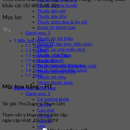
Thuốc chống khối u
khảo các chi tiết dưới đây.
Thuốc đường huyết
Thuốc gây mê
Thuốc giải độc
Mục lục
Thuốc giảm đau & hạ sốt
thuốc trị bệnh Gan
Danh mục 3
Thuốc trị sỏi thận
Mộc hoa trắng – HT
thuốc trị táo bón, tiêu chảy
Thành phần:
Thuốc ức chế miễn dịch
Chỉ định:
Thuốc Ung Thư
Liều lượng – Cách dùng
thuốc về mắt
Chống chỉ định:
Thuốc vitamin & khoáng chất
Thông tin thành phần Berberine
Thông tin thành phần Mộc hương
Thuốc xương khớp
Mô tả:
Thuốc lợi niệu
Nhóm thuốc khác
Mộc hoa trắng – HT
Danh mục bệnh Học
Danh mục 1
Cơ xương khớp
Tác giả: Ths.Dược sĩ Phạm Liên
Da liễu
Gan mật
Tham vấn y khoa nhóm biên tập.
Hô hấp
ngày cập nhật: 10/12/2019
Hô hấp
Mắt