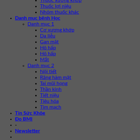
Thuốc xương khớp
Thuốc lợi niệu
Nhóm thuốc khác
Danh mục bệnh Học
Danh mục 1
Cơ xương khớp
Da liễu
Gan mật
Hô hấp
Hô hấp
Mắt
Danh mục 2
Nội tiết
Răng hàm mặt
Tai mũi họng
Thần kinh
Tiết niệu
Tiêu hóa
Tim mạch
Tin Sức Khỏe
Đo BMI
-
Newsletter