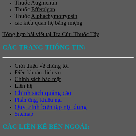
Thuốc
Augmentin
Thuốc
Efferalgan
Thuốc
Alphachymotrypsin
các kiểu quan hệ bằng miệng
Tổng hợp bài viết tại Tra Cứu Thuốc Tây
CÁC TRANG THÔNG TIN:
Giới thiệu về chúng tôi
Điều khoản dịch vụ
Chính sách bảo mật
Liên hệ
Chính sách quảng cáo
Phản ứng, khiếu nại
Quy trình biên tập nội dung
Sitemap
CÁC LIÊN KẾ BÊN NGOÀI: