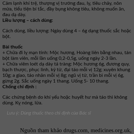
Cảm lạnh khí trệ, thượng vị trướng đau, lỵ, tiêu chảy, nôn
mửa, tiểu tiện bí tắc, đầy bụng không tiêu, không muốn ăn,
đau dạ dày.
Liều lượng – cách dùng:
Cách dùng, liều lượng: Ngày dùng 4 – 6g dạng thuốc sắc hoặc
bột.
Bài thuốc
+ Chữa đi lỵ mạn tính: Mộc hương, Hoàng liên bằng nhau, tán
bột làm viên, mỗi lần uống 0,2-0,5g, uống ngày 2-3 lần.
+ Chữa viêm loét dạ dày tá tràng: Mộc hương 6g, đương quy,
bạch thược, phục linh, kỷ tử, đại táo mỗi vị 12g; xuyên khung
10g; a giao, táo nhân mỗi vị 8g; ngũ vị tử, trần bì mỗi vị 6g,
gừng 2g. Sắc uống ngày 1 thang. Uống 5- 10 thang.
Chống chỉ định :
Các chứng bệnh do khí yếu hoặc huyết hư mà táo thì không
dùng. Kỵ nóng, lửa.
Lưu ý: Dùng thuốc theo chỉ định của Bác sĩ
Nguồn tham khảo drugs.com, medicines.org.uk,