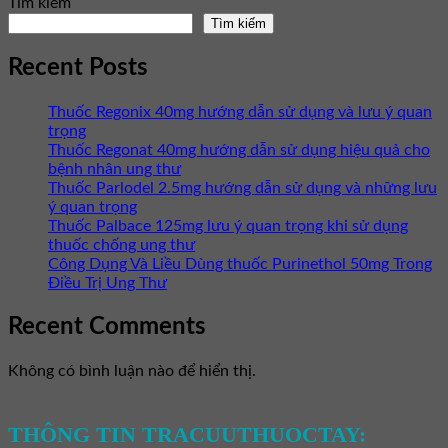
Tìm kiếm
Tìm kiếm
Recent Posts
Thuốc Regonix 40mg hướng dẫn sử dụng và lưu ý quan
trọng
Thuốc Regonat 40mg hướng dẫn sử dụng hiệu quả cho
bệnh nhân ung thư
Thuốc Parlodel 2.5mg hướng dẫn sử dụng và những lưu
ý quan trọng
Thuốc Palbace 125mg lưu ý quan trọng khi sử dụng
thuốc chống ung thư
Công Dụng Và Liều Dùng thuốc Purinethol 50mg Trong
Điều Trị Ung Thư
Recent Comments
Không có bình luận nào để hiển thị.
THÔNG TIN TRACUUTHUOCTAY: