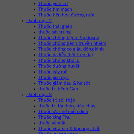
Thuốc giãn cơ
Thuốc tim mạch
Thuốc tiêu hóa đường ruột
Danh mục 2
Thuốc thải ghép
thuốc sát trùng
Thuốc chống bệnh Parkinson
Thuốc chống bệnh truyền nhiễm
Thuốc chống co giật, động kinh
Thuốc da liễu (bôi trên da)
Thuốc chống khối u
Thuốc đường huyết
Thuốc gây mê
Thuốc giải độc
Thuốc giảm đau & hạ sốt
thuốc trị bệnh Gan
Danh mục 3
Thuốc trị sỏi thận
thuốc trị táo bón, tiêu chảy
Thuốc ức chế miễn dịch
Thuốc Ung Thư
thuốc về mắt
Thuốc vitamin & khoáng chất