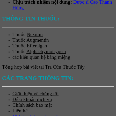
Chịu trách nhiệm nội dung:
Dược sĩ Cao Thanh
Hùng
THÔNG TIN THUỐC:
Thuốc
Nexium
Thuốc
Augmentin
Thuốc
Efferalgan
Thuốc
Alphachymotrypsin
các kiểu quan hệ bằng miệng
Tổng hợp bài viết tại Tra Cứu Thuốc Tây
CÁC TRANG THÔNG TIN:
Giới thiệu về chúng tôi
Điều khoản dịch vụ
Chính sách bảo mật
Liên hệ