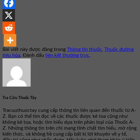
Bài viết này được đăng trong
Thông tin thuốc
,
Thuốc đường
tiêu hóa
. Đánh dấu
liên kết thường trực
.
Tra Cứu Thuốc Tây
Tracuuthuoctay cung cấp thông tin liên quan đến thuốc từ A-
Z. Bạn có thể tìm đọc về các thuốc được kê toa cũng như
không kê toa, hoặc tìm hiểu dựa trên phân loại của Thuốc A-
Z. Những thông tin trên chỉ mang tính chất tìm hiểu, mở rộng
kiến thức, và không hề cung cấp bất kì lời khuyên về y tế,
điều trị cũng như chẩn đoán. Hãy luôn nhớ tham khảo ý kiến