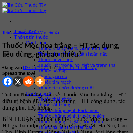
Bỏ
qua
nội
dung
Thuốc A-Z
Thông tin thuốc
,
Thuốc đường tiêu hóa
Thông tin thuốc
Danh mục 1
Thuốc Mộc hoa trắng – HT tác dụng,
Thuốc Kháng Viêm, Giảm Phù Nề
liều dùng, giá bao nhiêu?
Thuốc thần kinh & tuần hoàn não
Thuốc huyết học
Thuốc Hormone, nội tiết và tránh thai
Đăng vào
03/05/2022
bởi
Tra Cứu Thuốc Tây
Thuốc hô hấp
Spread the love
Thuốc giãn cơ
Thuốc tim mạch
Thuốc tiêu hóa đường ruột
Danh mục 2
TraCuuThuocTay chia sẻ: Thuốc Mộc hoa trắng – HT
Thuốc thải ghép
điều trị bệnh gì?. Mộc hoa trắng – HT công dụng, tác
thuốc sát trùng
dụng phụ, liều lượng.
Thuốc chống bệnh Parkinson
Thuốc chống bệnh truyền nhiễm
BÌNH LUẬN cuối bài để biết: Thuốc Mộc hoa trắng –
Thuốc chống co giật, động kinh
HT giá bao nhiêu? mua ở đâu? Tp HCM, Hà Nội, Cần
Thuốc da liễu (bôi trên da)
Thơ, Bình Dương, Đồng Nai, Đà Nẵng. Vui lòng tham