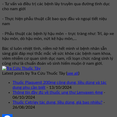
- Tư vấn và điều trị các bệnh lây truyền qua đường tình dục
cho nam giới
- Thực hiện phẫu thuật cắt bao quy đầu và ngoại tiết niệu
nam
- Phẫu thuật các bệnh lý hậu môn – trực tràng như: Trĩ, áp-xe
hậu môn, dò hậu môn, nứt kẽ hậu môn,...
Bác sĩ luôn nhiệt tình, niềm nở hết mình vì bệnh nhân sẵn
sàng giải đáp mọi thắc mắc về sức khỏe các bệnh nam khoa,
viêm nhiễm cơ quan sinh dục nam, rối loạn chức năng sinh lý
cũng như là chuẩn đoán vô sinh hiếm muộn ở nam giới.
Latest posts by Tra Cứu Thuốc Tây
(
see all
)
Thuốc Plaquenil 200mg công dụng, liều dùng và tác
dụng phụ cần biết
- 13/10/2024
Thông tin đầy đủ về thuốc ung thư Lenvaxen 4mg
-
06/10/2024
Thuốc Cetrigy tác dụng, liều dùng, giá bao nhiêu?
-
26/08/2024