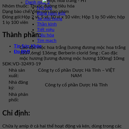
Danh mục 2
Nhóm thuốc:
Thuốc đường tiêu hóa
Nội tiết
Dạng bào chế:
Viên nén bao phim
Răng hàm mặt
Đóng gói:
Hộp 2 vỉ, 5 vỉ, 10 vỉ x 10 viên; Hộp 1 lọ 50 viên; hộp
Tai mũi họng
1 lọ 100 viên
Thần kinh
Tiết niệu
Thành phần:
Tiêu hóa
Tim mạch
Tin Sức Khỏe
Cao đặc mộc hoa trắng (tương đương mộc hoa trắng
Đo BMI
1237,6mg) 136mg; Berberin clorid 5mg ; Cao đặc
mộc hương (tương đương mộc hương 100mg) 10mg
SĐK:
VD-32493-19
Nhà sản
Công ty cổ phần Dược Hà Tĩnh – VIỆT
xuất:
NAM
Nhà đăng
Công ty cổ phần Dược Hà Tĩnh
ký:
Nhà phân
phối:
Chỉ định:
Chữa lỵ amip ở cả hai thể hoạt động và kén, dùng trong các