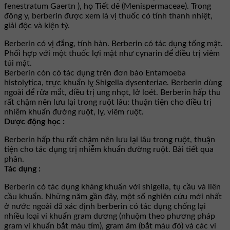
fenestratum Gaertn ), họ Tiết dê (Menispermaceae). Trong
đông y, berberin được xem là vị thuốc có tính thanh nhiệt,
giải độc và kiện tỳ.
Berberin có vị đắng, tính hàn. Berberin có tác dụng tống mật.
Phối hợp với một thuốc lợi mật như cynarin để điều trị viêm
túi mật.
Berberin còn có tác dụng trên đơn bào Entamoeba
histolytica, trực khuẩn lỵ Shigella dysenteriae. Berberin dùng
ngoài để rửa mắt, điều trị ung nhọt, lở loét. Berberin hấp thu
rất chậm nên lưu lại trong ruột lâu: thuận tiện cho điều trị
nhiễm khuẩn đường ruột, lỵ, viêm ruột.
Dược động học :
Berberin hấp thu rất chậm nên lưu lại lâu trong ruột, thuận
tiện cho tác dụng trị nhiễm khuẩn đường ruột. Bài tiết qua
phân.
Tác dụng :
Berberin có tác dụng kháng khuẩn với shigella, tụ cầu và liên
cầu khuẩn. Những năm gần đây, một số nghiên cứu mới nhất
ở nước ngoài đã xác định berberin có tác dụng chống lại
nhiều loại vi khuẩn gram dương (nhuộm theo phương pháp
gram vi khuẩn bắt màu tím), gram âm (bắt màu đỏ) và các vi