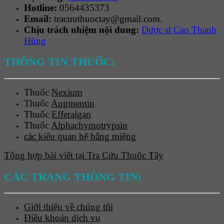
Hotline:
0564435373
Email:
tracuuthuoctay@gmail.com.
Chịu trách nhiệm nội dung:
Dược sĩ Cao Thanh
Hùng
THÔNG TIN THUỐC:
Thuốc
Nexium
Thuốc
Augmentin
Thuốc
Efferalgan
Thuốc
Alphachymotrypsin
các kiểu quan hệ bằng miệng
Tổng hợp bài viết tại Tra Cứu Thuốc Tây
CÁC TRANG THÔNG TIN:
Giới thiệu về chúng tôi
Điều khoản dịch vụ