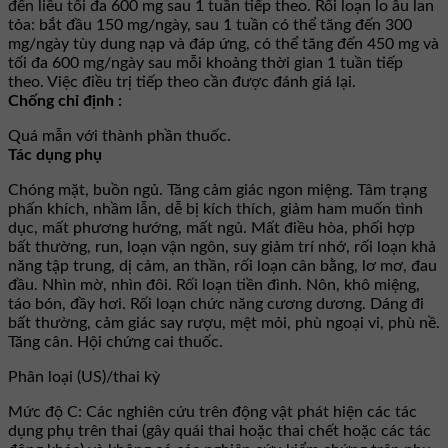
đến liều tối đa 600 mg sau 1 tuần tiếp theo. Rối loạn lo âu lan
tỏa: bắt đầu 150 mg/ngày, sau 1 tuần có thể tăng đến 300
mg/ngày tùy dung nạp và đáp ứng, có thể tăng đến 450 mg và
tối đa 600 mg/ngày sau mỗi khoảng thời gian 1 tuần tiếp
theo. Việc điều trị tiếp theo cần được đánh giá lại.
Chống chỉ định :
Quá mẫn với thành phần thuốc.
Tác dụng phụ
Chóng mặt, buồn ngủ. Tăng cảm giác ngon miệng. Tâm trạng
phấn khích, nhầm lẫn, dễ bị kích thích, giảm ham muốn tình
dục, mất phương hướng, mất ngủ. Mất điều hòa, phối hợp
bất thường, run, loạn vận ngôn, suy giảm trí nhớ, rối loạn khả
năng tập trung, dị cảm, an thần, rối loạn cân bằng, lơ mơ, đau
đầu. Nhìn mờ, nhìn đôi. Rối loạn tiền đình. Nôn, khô miệng,
táo bón, đầy hơi. Rối loạn chức năng cương dương. Dáng đi
bất thường, cảm giác say rượu, mệt mỏi, phù ngoại vi, phù nề.
Tăng cân. Hội chứng cai thuốc.
Phân loại (US)/thai kỳ
Mức độ C: Các nghiên cứu trên động vật phát hiện các tác
dụng phụ trên thai (gây quái thai hoặc thai chết hoặc các tác