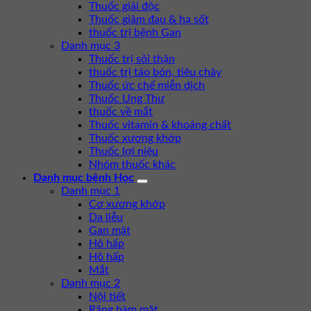
Thuốc giải độc
Thuốc giảm đau & hạ sốt
thuốc trị bệnh Gan
Danh mục 3
Thuốc trị sỏi thận
thuốc trị táo bón, tiêu chảy
Thuốc ức chế miễn dịch
Thuốc Ung Thư
thuốc về mắt
Thuốc vitamin & khoáng chất
Thuốc xương khớp
Thuốc lợi niệu
Nhóm thuốc khác
Danh mục bệnh Học
Danh mục 1
Cơ xương khớp
Da liễu
Gan mật
Hô hấp
Hô hấp
Mắt
Danh mục 2
Nội tiết
Răng hàm mặt