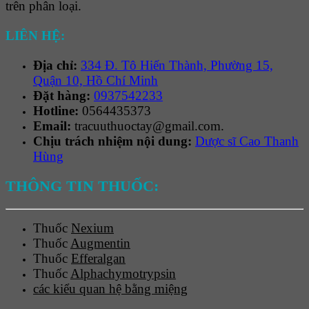
trên phân loại.
LIÊN HỆ:
Địa chỉ:
334 Đ. Tô Hiến Thành, Phường 15,
Quận 10, Hồ Chí Minh
Đặt hàng:
0937542233
Hotline:
0564435373
Email:
tracuuthuoctay@gmail.com.
Chịu trách nhiệm nội dung:
Dược sĩ Cao Thanh
Hùng
THÔNG TIN THUỐC:
Thuốc
Nexium
Thuốc
Augmentin
Thuốc
Efferalgan
Thuốc
Alphachymotrypsin
các kiểu quan hệ bằng miệng