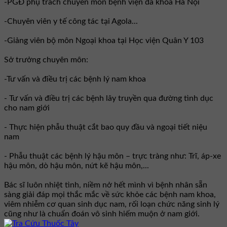
-PGĐ phụ trách chuyên môn bệnh viện đa khoa Hà Nội
-Chuyên viên y tế công tác tại Agola...
-Giảng viên bộ môn Ngoại khoa tại Học viện Quân Y 103
Sở trưởng chuyên môn:
-Tư vấn và điều trị các bệnh lý nam khoa
- Tư vấn và điều trị các bệnh lây truyền qua đường tình dục
cho nam giới
- Thực hiện phẫu thuật cắt bao quy đầu và ngoại tiết niệu
nam
- Phẫu thuật các bệnh lý hậu môn – trực tràng như: Trĩ, áp-xe
hậu môn, dò hậu môn, nứt kẽ hậu môn,...
Bác sĩ luôn nhiệt tình, niềm nở hết mình vì bệnh nhân sẵn
sàng giải đáp mọi thắc mắc về sức khỏe các bệnh nam khoa,
viêm nhiễm cơ quan sinh dục nam, rối loạn chức năng sinh lý
cũng như là chuẩn đoán vô sinh hiếm muộn ở nam giới.