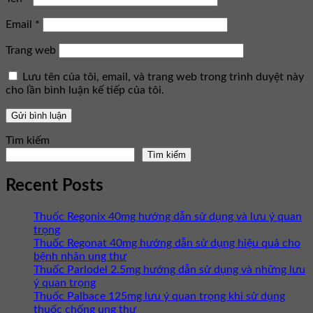
Email
*
Trang web
Lưu tên của tôi, email, và trang web trong trình duyệt này
cho lần bình luận kế tiếp của tôi.
Tìm kiếm
Tìm kiếm
Recent Posts
Thuốc Regonix 40mg hướng dẫn sử dụng và lưu ý quan
trọng
Thuốc Regonat 40mg hướng dẫn sử dụng hiệu quả cho
bệnh nhân ung thư
Thuốc Parlodel 2.5mg hướng dẫn sử dụng và những lưu
ý quan trọng
Thuốc Palbace 125mg lưu ý quan trọng khi sử dụng
thuốc chống ung thư