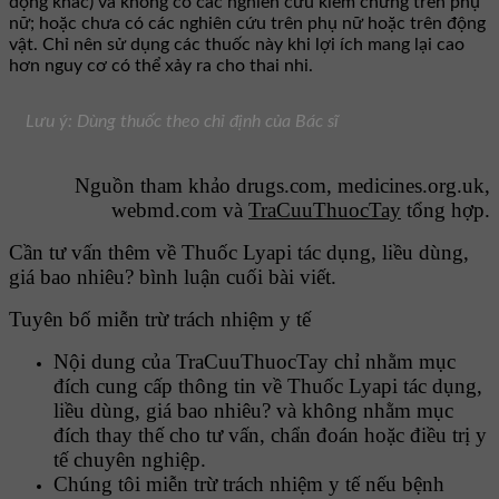
động khác) và không có các nghiên cứu kiểm chứng trên phụ
nữ; hoặc chưa có các nghiên cứu trên phụ nữ hoặc trên động
vật. Chỉ nên sử dụng các thuốc này khi lợi ích mang lại cao
hơn nguy cơ có thể xảy ra cho thai nhi.
Lưu ý: Dùng thuốc theo chỉ định của Bác sĩ
Nguồn tham khảo drugs.com, medicines.org.uk,
webmd.com và
TraCuuThuocTay
tổng hợp.
Cần tư vấn thêm về Thuốc Lyapi tác dụng, liều dùng,
giá bao nhiêu? bình luận cuối bài viết.
Tuyên bố miễn trừ trách nhiệm y tế
Nội dung của TraCuuThuocTay chỉ nhằm mục
đích cung cấp thông tin về Thuốc Lyapi tác dụng,
liều dùng, giá bao nhiêu? và không nhằm mục
đích thay thế cho tư vấn, chẩn đoán hoặc điều trị y
tế chuyên nghiệp.
Chúng tôi miễn trừ trách nhiệm y tế nếu bệnh