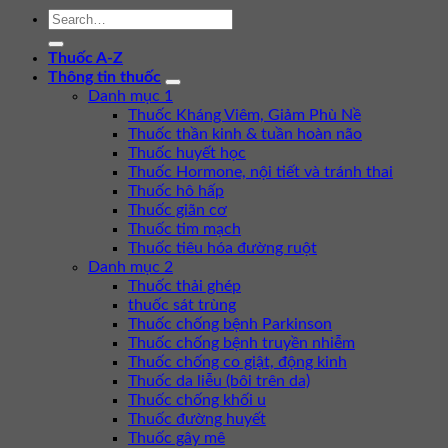
Thuốc A-Z
Thông tin thuốc
Danh mục 1
Thuốc Kháng Viêm, Giảm Phù Nề
Thuốc thần kinh & tuần hoàn não
Thuốc huyết học
Thuốc Hormone, nội tiết và tránh thai
Thuốc hô hấp
Thuốc giãn cơ
Thuốc tim mạch
Thuốc tiêu hóa đường ruột
Danh mục 2
Thuốc thải ghép
thuốc sát trùng
Thuốc chống bệnh Parkinson
Thuốc chống bệnh truyền nhiễm
Thuốc chống co giật, động kinh
Thuốc da liễu (bôi trên da)
Thuốc chống khối u
Thuốc đường huyết
Thuốc gây mê