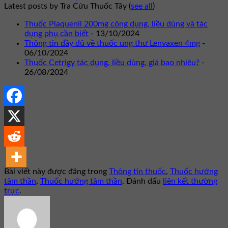
Latest posts by Tra Cứu Thuốc Tây
(
see all
)
Thuốc Plaquenil 200mg công dụng, liều dùng và tác
dụng phụ cần biết
- 13/10/2024
Thông tin đầy đủ về thuốc ung thư Lenvaxen 4mg
-
06/10/2024
Thuốc Cetrigy tác dụng, liều dùng, giá bao nhiêu?
-
26/08/2024
Bài viết này được đăng trong
Thông tin thuốc
,
Thuốc hướng
tâm thần
,
Thuốc hướng tâm thần
. Đánh dấu
liên kết thường
trực
.