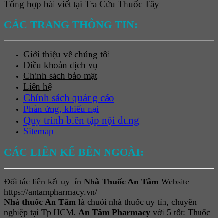
Tổng hợp bài viết tại Tra Cứu Thuốc Tây
CÁC TRANG THÔNG TIN:
Giới thiệu về chúng tôi
Điều khoản dịch vụ
Chính sách bảo mật
Liên hệ
Chính sách quảng cáo
Phản ứng, khiếu nại
Quy trình biên tập nội dung
Sitemap
CÁC LIÊN KẾ BÊN NGOÀI:
Đối tác liên kết uy tín
Nhà Thuốc An Tâm
Website
https://antampharmacy.vn/
Nhà thuốc An Tâm
là chuỗi nhà thuốc uy tín, chuyên
nghiệp tại Tp HCM.
An Tâm Pharmacy
với 5 tốt: Thuốc