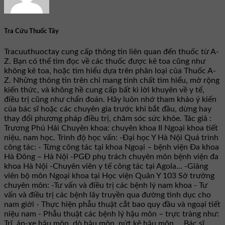
Tra Cứu Thuốc Tây
Tracuuthuoctay cung cấp thông tin liên quan đến thuốc từ A-
Z. Bạn có thể tìm đọc về các thuốc được kê toa cũng như
không kê toa, hoặc tìm hiểu dựa trên phân loại của Thuốc A-
Z. Những thông tin trên chỉ mang tính chất tìm hiểu, mở rộng
kiến thức, và không hề cung cấp bất kì lời khuyên về y tế,
điều trị cũng như chẩn đoán. Hãy luôn nhớ tham khảo ý kiến
của bác sĩ hoặc các chuyên gia trước khi bắt đầu, dừng hay
thay đổi phương pháp điều trị, chăm sóc sức khỏe. Tác giả :
Trương Phú Hải Chuyên khoa: chuyên khoa II Ngoại khoa tiết
niệu, nam học. Trình độ học vấn: -Đại học Y Hà Nội Quá trình
công tác: - Từng công tác tại khoa Ngoại – bệnh viện Đa khoa
Hà Đông – Hà Nội -PGĐ phụ trách chuyên môn bệnh viện đa
khoa Hà Nội -Chuyên viên y tế công tác tại Agola... -Giảng
viên bộ môn Ngoại khoa tại Học viện Quân Y 103 Sở trưởng
chuyên môn: -Tư vấn và điều trị các bệnh lý nam khoa - Tư
vấn và điều trị các bệnh lây truyền qua đường tình dục cho
nam giới - Thực hiện phẫu thuật cắt bao quy đầu và ngoại tiết
niệu nam - Phẫu thuật các bệnh lý hậu môn – trực tràng như:
Trĩ, áp-xe hậu môn, dò hậu môn, nứt kẽ hậu môn,... Bác sĩ