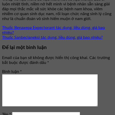
luôn nhiệt tình, niềm nở hết mình vì bệnh nhân sẵn sàng giải
đáp mọi thắc mắc về sức khỏe các bệnh nam khoa, viêm
nhiễm cơ quan sinh dục nam, rối loạn chức năng sinh lý cũng
như là chuẩn đoán vô sinh hiếm muộn ở nam giới.
Thuốc Benaxepa Expectorant tác dụng, liều dùng, giá bao
nhiêu?
Thuốc Sanbeclaneksi tác dụng, liều dùng, giá bao nhiêu?
Để lại một bình luận
Email của bạn sẽ không được hiển thị công khai.
Các trường
bắt buộc được đánh dấu
*
Bình luận
*
Tên
*