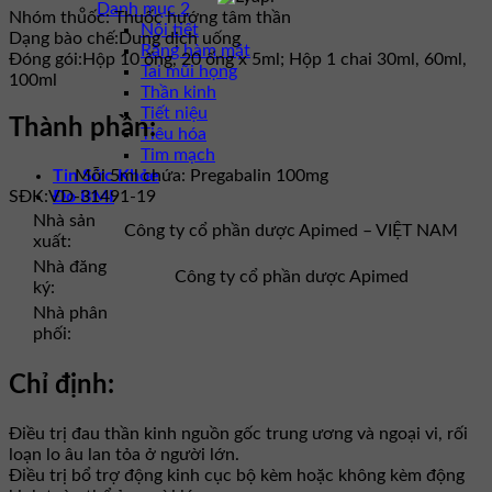
Danh mục 2
Nhóm thuốc:
Thuốc hướng tâm thần
Nội tiết
Dạng bào chế:
Dung dịch uống
Răng hàm mặt
Đóng gói:
Hộp 10 ống, 20 ống x 5ml; Hộp 1 chai 30ml, 60ml,
Tai mũi họng
100ml
Thần kinh
Tiết niệu
Thành phần:
Tiêu hóa
Tim mạch
Tin Sức Khỏe
Mỗi 5ml chứa: Pregabalin 100mg
Đo BMI
SĐK:
VD-31491-19
Nhà sản
Công ty cổ phần dược Apimed – VIỆT NAM
xuất:
Nhà đăng
Công ty cổ phần dược Apimed
ký:
Nhà phân
phối:
Chỉ định:
Điều trị đau thần kinh nguồn gốc trung ương và ngoại vi, rối
loạn lo âu lan tỏa ở người lớn.
Điều trị bổ trợ động kinh cục bộ kèm hoặc không kèm động