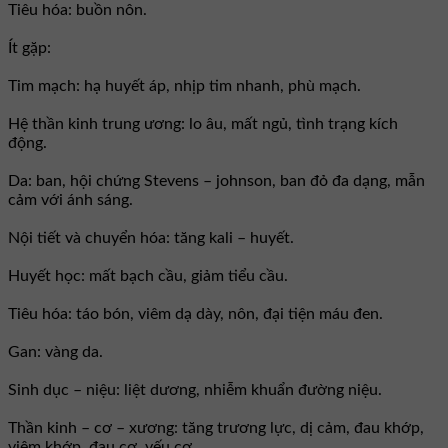
Tiêu hóa: buồn nôn.
Ít gặp:
Tim mạch: hạ huyết áp, nhịp tim nhanh, phù mạch.
Hệ thần kinh trung ương: lo âu, mất ngủ, tình trạng kích
động.
Da: ban, hội chứng Stevens – johnson, ban đỏ đa dạng, mẫn
cảm với ánh sáng.
Nội tiết và chuyển hóa: tăng kali – huyết.
Huyết học: mất bạch cầu, giảm tiểu cầu.
Tiêu hóa: táo bón, viêm dạ dày, nôn, đại tiện máu đen.
Gan: vàng da.
Sinh dục – niệu: liệt dương, nhiễm khuẩn đường niệu.
Thần kinh – cơ – xương: tăng trương lực, dị cảm, đau khớp,
viêm khớp, đau cơ, yếu cơ.