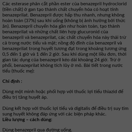
Các esterase phân cắt phần ester của benazepril hydroclorid
(tiền chất) ở gan tạo thành chất chuyển hóa có hoạt tính
benazeprilat. Benazepril được hấp thu nhanh, nhưng không
hoàn toàn (37%) sau khi uống (không bị ảnh hưởng bởi thức
ăn). Benazepril chuyển hóa gần như hoàn toàn, tạo thành
benazeprilat và những chất liên hợp glucuronid của
benazepril và benazeprilat, các chất chuyển hóa này thải trừ
cả trong nước tiểu và mật; nồng độ đỉnh của benazepril và
benazeprilat trong huyết tương đạt trong khoảng tương ứng
0,5 đến 1 giờ và 1 đến 2 giờ. Sau khi dùng một liều đơn, thời
gian tác dụng của benazepril kéo dài khoảng 24 giờ. Trừ ở
phổi, benazeprilat không tích lũy ở mô. Bài tiết trong nước
tiểu (thuốc mẹ):
Chỉ định :
Dùng một mình hoặc phối hợp với thuốc lợi tiểu thiazid để
điều trị tăng huyết áp.
Dùng kết hợp với thuốc lợi tiểu và digitalis để điều trị suy tim
sung huyết không đáp ứng với các biện pháp khác.
Liều lượng – cách dùng:
Dùng benazepril qua đường uống.