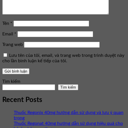
Tên
*
Email
*
Trang web
Lưu tên của tôi, email, và trang web trong trình duyệt này
cho lần bình luận kế tiếp của tôi.
Tìm kiếm
Tìm kiếm
Recent Posts
Thuốc Regonix 40mg hướng dẫn sử dụng và lưu ý quan
trọng
Thuốc Regonat 40mg hướng dẫn sử dụng hiệu quả cho