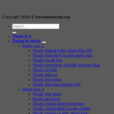
Copyright 2026 ©
tracuuthuoctay.org
Thuốc A-Z
Thông tin thuốc
Danh mục 1
Thuốc Kháng Viêm, Giảm Phù Nề
Thuốc thần kinh & tuần hoàn não
Thuốc huyết học
Thuốc Hormone, nội tiết và tránh thai
Thuốc hô hấp
Thuốc giãn cơ
Thuốc tim mạch
Thuốc tiêu hóa đường ruột
Danh mục 2
Thuốc thải ghép
thuốc sát trùng
Thuốc chống bệnh Parkinson
Thuốc chống bệnh truyền nhiễm
Thuốc chống co giật, động kinh