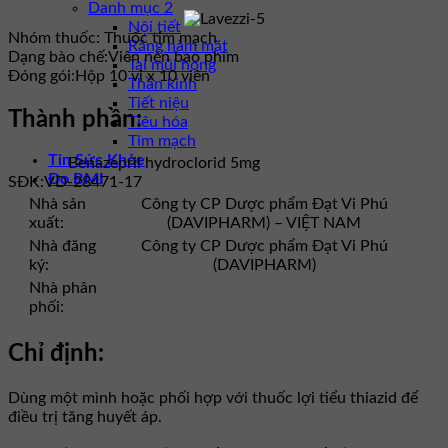
Danh mục 2
Nội tiết
Nhóm thuốc:
Thuốc tim mạch
Răng hàm mặt
Dạng bào chế:
Viên nén bao phim
Tai mũi họng
Đóng gói:
Hộp 10 vỉ x 10 viên
Thần kinh
Tiết niệu
Thành phần:
Tiêu hóa
Tim mạch
Tin Sức Khỏe
Benazepril hydroclorid 5mg
Đo BMI
SĐK:
VD-28471-17
Nhà sản
Công ty CP Dược phẩm Đạt Vi Phú
xuất:
(DAVIPHARM) – VIỆT NAM
Nhà đăng
Công ty CP Dược phẩm Đạt Vi Phú
ký:
(DAVIPHARM)
Nhà phân
phối:
Chỉ định:
Dùng một mình hoặc phối hợp với thuốc lợi tiểu thiazid để
điều trị tăng huyết áp.