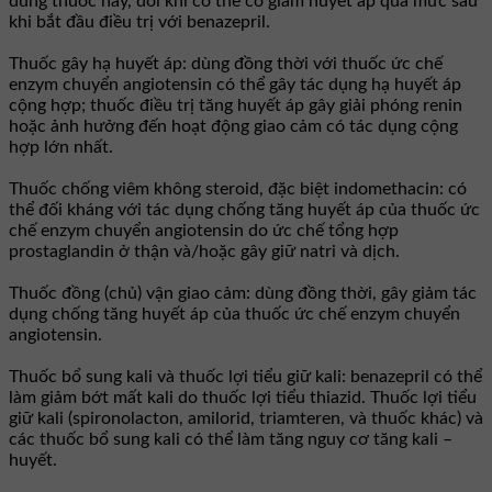
dùng thuốc này, đôi khi có thể có giảm huyết áp quá mức sau
khi bắt đầu điều trị với benazepril.
Thuốc gây hạ huyết áp: dùng đồng thời với thuốc ức chế
enzym chuyển angiotensin có thể gây tác dụng hạ huyết áp
cộng hợp; thuốc điều trị tăng huyết áp gây giải phóng renin
hoặc ảnh hưởng đến hoạt động giao cảm có tác dụng cộng
hợp lớn nhất.
Thuốc chống viêm không steroid, đặc biệt indomethacin: có
thể đối kháng với tác dụng chống tăng huyết áp của thuốc ức
chế enzym chuyển angiotensin do ức chế tổng hợp
prostaglandin ở thận và/hoặc gây giữ natri và dịch.
Thuốc đồng (chủ) vận giao cảm: dùng đồng thời, gây giảm tác
dụng chống tăng huyết áp của thuốc ức chế enzym chuyển
angiotensin.
Thuốc bổ sung kali và thuốc lợi tiểu giữ kali: benazepril có thể
làm giảm bớt mất kali do thuốc lợi tiểu thiazid. Thuốc lợi tiểu
giữ kali (spironolacton, amilorid, triamteren, và thuốc khác) và
các thuốc bổ sung kali có thể làm tăng nguy cơ tăng kali –
huyết.