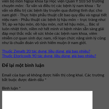
viên bộ môn Ngoại khoa tại Học viện Quân Y 103 Sở trưởng
chuyên môn: -Tư vấn và điều trị các bệnh lý nam khoa - Tư
vấn và điều trị các bệnh lây truyền qua đường tình dục cho
nam giới - Thực hiện phẫu thuật cắt bao quy đầu và ngoại tiết
niệu nam - Phẫu thuật các bệnh lý hậu môn – trực tràng như:
Trĩ, áp-xe hậu môn, dò hậu môn, nứt kẽ hậu môn,... Bác sĩ
luôn nhiệt tình, niềm nở hết mình vì bệnh nhân sẵn sàng giải
đáp mọi thắc mắc về sức khỏe các bệnh nam khoa, viêm
nhiễm cơ quan sinh dục nam, rối loạn chức năng sinh lý cũng
như là chuẩn đoán vô sinh hiếm muộn ở nam giới.
Thuốc Zenalb 20 tác dụng, liều dùng, giá bao nhiêu?
Thuốc Etoricoxib 90 tác dụng, liều dùng, giá bao nhiêu?
Để lại một bình luận
Email của bạn sẽ không được hiển thị công khai.
Các trường
bắt buộc được đánh dấu
*
Bình luận
*