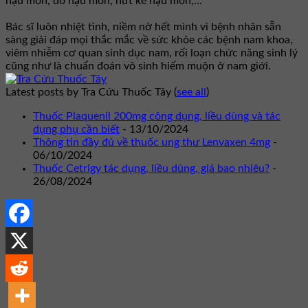
hậu môn, dò hậu môn, nứt kẽ hậu môn,...
Bác sĩ luôn nhiệt tình, niềm nở hết mình vì bệnh nhân sẵn
sàng giải đáp mọi thắc mắc về sức khỏe các bệnh nam khoa,
viêm nhiễm cơ quan sinh dục nam, rối loạn chức năng sinh lý
cũng như là chuẩn đoán vô sinh hiếm muộn ở nam giới.
Latest posts by Tra Cứu Thuốc Tây
(
see all
)
Thuốc Plaquenil 200mg công dụng, liều dùng và tác
dụng phụ cần biết
- 13/10/2024
Thông tin đầy đủ về thuốc ung thư Lenvaxen 4mg
-
06/10/2024
Thuốc Cetrigy tác dụng, liều dùng, giá bao nhiêu?
-
26/08/2024