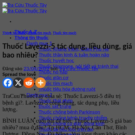
Bỏ
qua
nội
dung
Thuốc A-Z
Thông tin thuốc
,
Thuốc tim mạch
,
Thuốc tim mạch
Thông tin thuốc
Danh mục 1
Thuốc Lavezzi-5 tác dụng, liều dùng, giá
Thuốc Kháng Viêm, Giảm Phù Nề
bao nhiêu?
Thuốc thần kinh & tuần hoàn não
Thuốc huyết học
Thuốc Hormone, nội tiết và tránh thai
Đăng vào
23/04/2022
bởi
Tra Cứu Thuốc Tây
Thuốc hô hấp
Spread the love
Thuốc giãn cơ
Thuốc tim mạch
Thuốc tiêu hóa đường ruột
Danh mục 2
TraCuuThuocTay chia sẻ: Thuốc Lavezzi-5 điều trị
Thuốc thải ghép
bệnh gì?. Lavezzi-5 công dụng, tác dụng phụ, liều
thuốc sát trùng
lượng.
Thuốc chống bệnh Parkinson
Thuốc chống bệnh truyền nhiễm
BÌNH LUẬN cuối bài để biết: Thuốc Lavezzi-5 giá bao
Thuốc chống co giật, động kinh
nhiêu? mua ở đâu? Tp HCM, Hà Nội, Cần Thơ, Bình
Thuốc da liễu (bôi trên da)
Dương, Đồng Nai, Đà Nẵng. Vui lòng tham khảo các