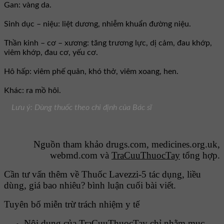
Gan: vàng da.
Sinh dục – niệu: liệt dương, nhiễm khuẩn đường niệu.
Thần kinh – cơ – xương: tăng trương lực, dị cảm, đau khớp,
viêm khớp, đau cơ, yếu cơ.
Hô hấp: viêm phế quản, khó thở, viêm xoang, hen.
Khác: ra mồ hôi.
Lưu ý: Dùng thuốc theo chỉ định của Bác sĩ
Nguồn tham khảo drugs.com, medicines.org.uk,
webmd.com và
TraCuuThuocTay
tổng hợp.
Cần tư vấn thêm về Thuốc Lavezzi-5 tác dụng, liều
dùng, giá bao nhiêu? bình luận cuối bài viết.
Tuyên bố miễn trừ trách nhiệm y tế
Nội dung của TraCuuThuocTay chỉ nhằm mục