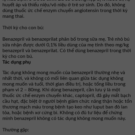
huyết áp và thiểu niệu/vô niệu ở trẻ sơ sinh. Do đó, không
dùng thuốc ức chế enzym chuyển angiotensin trong thời kỳ
mang thai.
Thời kỳ cho con bú:
Benazepril và benazeprilat phân bố trong sữa mẹ. Trẻ nhỏ bú
sữa nhận được dưới 0,1% liều dùng của mẹ tính theo mg/kg
benazepril và benazeprilat. Có thể dùng benazepril trong thời
kỳ cho con bú.
Tác dụng phụ
Tác dụng không mong muốn của benazepril thường nhẹ và
nhất thời, và không có mối liên quan giữa tác dụng không
mong muốn và tuổi, thời gian điều trị, hoặc tổng liều trong
phạm vi 2 – 80mg. Khi dùng benazepril, cần lưu ý là một
thuốc ức chế enzym chuyển khác, captopril, đã gây mất bạch
cầu hạt, đặc biệt ở người bệnh giảm chức năng thận hoặc tổn
thương mạch máu trong bệnh tạo keo như luput ban đỏ lan
tỏa, hoặc bệnh xơ cứng bì. Không có đủ tư liệu để chứng
minh benazepril không có tác dụng không mong muốn này.
Thường gặp: