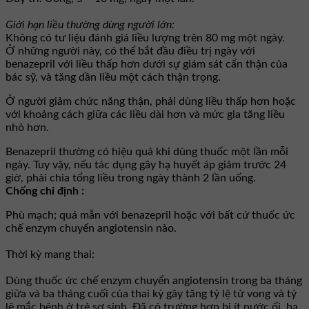
Giới hạn liều thường dùng người lớn:
Không có tư liệu đánh giá liều lượng trên 80 mg một ngày.
Ở những người này, có thể bắt đầu điều trị ngày với
benazepril với liều thấp hơn dưới sự giám sát cẩn thận của
bác sỹ, và tăng dần liều một cách thận trọng.
Ở người giảm chức năng thận, phải dùng liều thấp hơn hoặc
với khoảng cách giữa các liều dài hơn và mức gia tăng liều
nhỏ hơn.
Benazepril thường có hiệu quả khi dùng thuốc một lần mỗi
ngày. Tuy vậy, nếu tác dụng gây hạ huyết áp giảm trước 24
giờ, phải chia tổng liều trong ngày thành 2 lần uống.
Chống chỉ định :
Phù mạch; quá mẫn với benazepril hoặc với bất cứ thuốc ức
chế enzym chuyển angiotensin nào.
Thời kỳ mang thai:
Dùng thuốc ức chế enzym chuyển angiotensin trong ba tháng
giữa và ba tháng cuối của thai kỳ gây tăng tỷ lệ tử vong và tỷ
lệ mắc bệnh ở trẻ sơ sinh. Đã có trường hợp bị ít nước ối, hạ