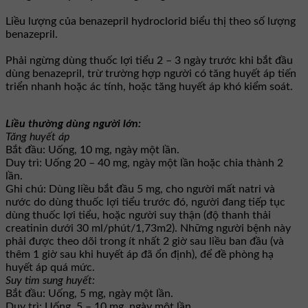
Liều lượng của benazepril hydroclorid biểu thị theo số lượng
benazepril.
Phải ngừng dùng thuốc lợi tiểu 2 – 3 ngày trước khi bắt đầu
dùng benazepril, trừ trường hợp người có tăng huyết áp tiến
triển nhanh hoặc ác tính, hoặc tăng huyết áp khó kiểm soát.
Liều thường dùng người lớn:
Tăng huyết áp
Bắt đầu: Uống, 10 mg, ngày một lần.
Duy trì: Uống 20 – 40 mg, ngày một lần hoặc chia thành 2
lần.
Ghi chú: Dùng liều bắt đầu 5 mg, cho người mất natri và
nước do dùng thuốc lợi tiểu trước đó, người đang tiếp tục
dùng thuốc lợi tiểu, hoặc người suy thận (độ thanh thải
creatinin dưới 30 ml/phút/1,73m2). Những người bệnh này
phải được theo dõi trong ít nhất 2 giờ sau liều ban đầu (và
thêm 1 giờ sau khi huyết áp đã ổn định), để đề phòng hạ
huyết áp quá mức.
Suy tim sung huyết:
Bắt đầu: Uống, 5 mg, ngày một lần.
Duy trì: Uống, 5 – 10 mg, ngày một lần.