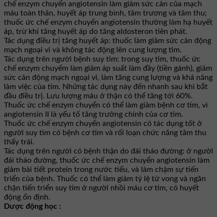
chế enzym chuyển angiotensin làm giảm sức cản của mạch
máu toàn thân, huyết áp trung bình, tâm trương và tâm thu;
thuốc ức chế enzym chuyển angiotensin thường làm hạ huyết
áp, trừ khi tăng huyết áp do tăng aldosteron tiên phát.
Tác dụng điều trị tăng huyết áp: thuốc làm giảm sức cản động
mạch ngoại vi và không tác động lên cung lượng tim.
Tác dụng trên người bệnh suy tim: trong suy tim, thuốc ức
chế enzym chuyểm làm giảm áp suất làm đầy (tiền gánh), giảm
sức cản động mạch ngoại vi, làm tăng cung lượng và khả năng
làm việc của tim. Những tác dụng này đến nhanh sau khi bắt
đầu điều trị. Lưu lượng máu ở thận có thể tăng tới 60%.
Thuốc ức chế enzym chuyển có thể làm giảm bệnh cơ tim, vì
angiotensin II là yếu tố tăng trưởng chính của cơ tim.
Thuốc ức chế enzym chuyển angiotensin có tác dụng tốt ở
người suy tim có bệnh cơ tim và rối loạn chức năng tâm thu
thấy trái.
Tác dụng trên người có bệnh thận do đái tháo đường: ở người
đái tháo đường, thuốc ức chế enzym chuyển angiotensin làm
giảm bài tiết protein trong nước tiểu, và làm chậm sự tiến
triển của bệnh. Thuốc có thể làm giảm tỷ lệ tử vong và ngăn
chặn tiến triển suy tim ở người nhồi máu cơ tim, có huyết
động ổn định.
Dược động học :