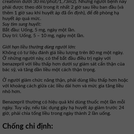
creatinin dưới 30 ml/phút/1,73m2). Những người bệnh này
phải được theo dõi trong ít nhất 2 giờ sau liều ban đầu (và
thêm 1 giờ sau khi huyết áp đã ổn định), để đề phòng hạ
huyết áp quá mức.
Suy tim sung huyết:
Bắt đầu: Uống, 5 mg, ngày một lần.
Duy trì: Uống, 5 – 10 mg, ngày một lần.
Giới hạn liều thường dùng người lớn:
Không có tư liệu đánh giá liều lượng trên 80 mg một ngày.
Ở những người này, có thể bắt đầu điều trị ngày với
benazepril với liều thấp hơn dưới sự giám sát cẩn thận của
bác sỹ, và tăng dần liều một cách thận trọng.
Ở người giảm chức năng thận, phải dùng liều thấp hơn hoặc
với khoảng cách giữa các liều dài hơn và mức gia tăng liều
nhỏ hơn.
Benazepril thường có hiệu quả khi dùng thuốc một lần mỗi
ngày. Tuy vậy, nếu tác dụng gây hạ huyết áp giảm trước 24
giờ, phải chia tổng liều trong ngày thành 2 lần uống.
Chống chỉ định: