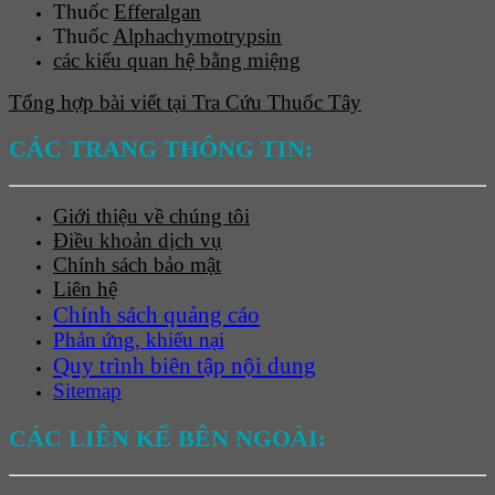
Thuốc
Efferalgan
Thuốc
Alphachymotrypsin
các kiểu quan hệ bằng miệng
Tổng hợp bài viết tại Tra Cứu Thuốc Tây
CÁC TRANG THÔNG TIN:
Giới thiệu về chúng tôi
Điều khoản dịch vụ
Chính sách bảo mật
Liên hệ
Chính sách quảng cáo
Phản ứng, khiếu nại
Quy trình biên tập nội dung
Sitemap
CÁC LIÊN KẾ BÊN NGOÀI: