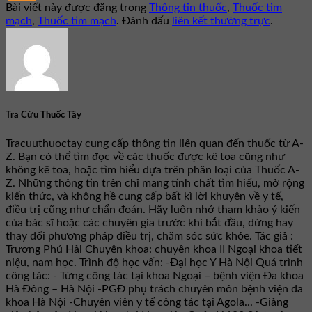
Bài viết này được đăng trong
Thông tin thuốc
,
Thuốc tim
mạch
,
Thuốc tim mạch
. Đánh dấu
liên kết thường trực
.
Tra Cứu Thuốc Tây
Tracuuthuoctay cung cấp thông tin liên quan đến thuốc từ A-
Z. Bạn có thể tìm đọc về các thuốc được kê toa cũng như
không kê toa, hoặc tìm hiểu dựa trên phân loại của Thuốc A-
Z. Những thông tin trên chỉ mang tính chất tìm hiểu, mở rộng
kiến thức, và không hề cung cấp bất kì lời khuyên về y tế,
điều trị cũng như chẩn đoán. Hãy luôn nhớ tham khảo ý kiến
của bác sĩ hoặc các chuyên gia trước khi bắt đầu, dừng hay
thay đổi phương pháp điều trị, chăm sóc sức khỏe. Tác giả :
Trương Phú Hải Chuyên khoa: chuyên khoa II Ngoại khoa tiết
niệu, nam học. Trình độ học vấn: -Đại học Y Hà Nội Quá trình
công tác: - Từng công tác tại khoa Ngoại – bệnh viện Đa khoa
Hà Đông – Hà Nội -PGĐ phụ trách chuyên môn bệnh viện đa
khoa Hà Nội -Chuyên viên y tế công tác tại Agola... -Giảng