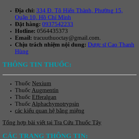
Địa chỉ:
334 Đ. Tô Hiến Thành, Phường 15,
Quận 10, Hồ Chí Minh
Đặt hàng:
0937542233
Hotline:
0564435373
Email:
tracuuthuoctay@gmail.com.
Chịu trách nhiệm nội dung:
Dược sĩ Cao Thanh
Hùng
THÔNG TIN THUỐC:
Thuốc
Nexium
Thuốc
Augmentin
Thuốc
Efferalgan
Thuốc
Alphachymotrypsin
các kiểu quan hệ bằng miệng
Tổng hợp bài viết tại Tra Cứu Thuốc Tây
CÁC TRANG THÔNG TIN: