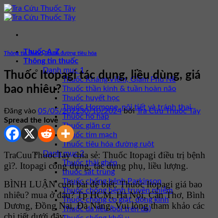
Bỏ
qua
nội
dung
Thuốc A-Z
Thông tin thuốc
,
Thuốc đường tiêu hóa
Thông tin thuốc
Danh mục 1
Thuốc Itopagi tác dụng, liều dùng, giá
Thuốc Kháng Viêm, Giảm Phù Nề
bao nhiêu?
Thuốc thần kinh & tuần hoàn não
Thuốc huyết học
Thuốc Hormone, nội tiết và tránh thai
Đăng vào
05/05/2022
30/10/2024
bởi
Tra Cứu Thuốc Tây
Thuốc hô hấp
Spread the love
Thuốc giãn cơ
Thuốc tim mạch
Thuốc tiêu hóa đường ruột
Danh mục 2
TraCuuThuocTay chia sẻ: Thuốc Itopagi điều trị bệnh
Thuốc thải ghép
gì?. Itopagi công dụng, tác dụng phụ, liều lượng.
thuốc sát trùng
Thuốc chống bệnh Parkinson
BÌNH LUẬN cuối bài để biết: Thuốc Itopagi giá bao
Thuốc chống bệnh truyền nhiễm
nhiêu? mua ở đâu? Tp HCM, Hà Nội, Cần Thơ, Bình
Thuốc chống co giật, động kinh
Dương, Đồng Nai, Đà Nẵng. Vui lòng tham khảo các
Thuốc da liễu (bôi trên da)
chi tiết dưới đây.