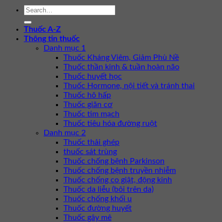
Thuốc A-Z
Thông tin thuốc
Danh mục 1
Thuốc Kháng Viêm, Giảm Phù Nề
Thuốc thần kinh & tuần hoàn não
Thuốc huyết học
Thuốc Hormone, nội tiết và tránh thai
Thuốc hô hấp
Thuốc giãn cơ
Thuốc tim mạch
Thuốc tiêu hóa đường ruột
Danh mục 2
Thuốc thải ghép
thuốc sát trùng
Thuốc chống bệnh Parkinson
Thuốc chống bệnh truyền nhiễm
Thuốc chống co giật, động kinh
Thuốc da liễu (bôi trên da)
Thuốc chống khối u
Thuốc đường huyết
Thuốc gây mê