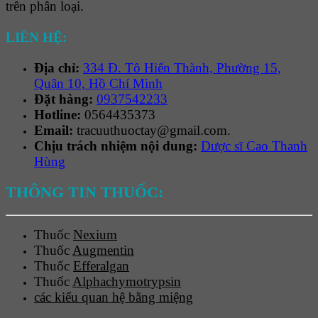
trên phân loại.
LIÊN HỆ:
Địa chỉ:
334 Đ. Tô Hiến Thành, Phường 15,
Quận 10, Hồ Chí Minh
Đặt hàng:
0937542233
Hotline:
0564435373
Email:
tracuuthuoctay@gmail.com.
Chịu trách nhiệm nội dung:
Dược sĩ Cao Thanh
Hùng
THÔNG TIN THUỐC:
Thuốc
Nexium
Thuốc
Augmentin
Thuốc
Efferalgan
Thuốc
Alphachymotrypsin
các kiểu quan hệ bằng miệng