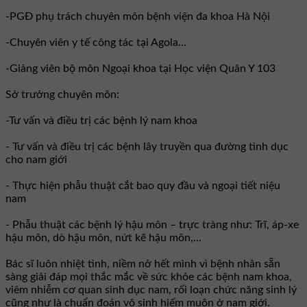
-PGĐ phụ trách chuyên môn bệnh viện đa khoa Hà Nội
-Chuyên viên y tế công tác tại Agola...
-Giảng viên bộ môn Ngoại khoa tại Học viện Quân Y 103
Sở trưởng chuyên môn:
-Tư vấn và điều trị các bệnh lý nam khoa
- Tư vấn và điều trị các bệnh lây truyền qua đường tình dục
cho nam giới
- Thực hiện phẫu thuật cắt bao quy đầu và ngoại tiết niệu
nam
- Phẫu thuật các bệnh lý hậu môn – trực tràng như: Trĩ, áp-xe
hậu môn, dò hậu môn, nứt kẽ hậu môn,...
Bác sĩ luôn nhiệt tình, niềm nở hết mình vì bệnh nhân sẵn
sàng giải đáp mọi thắc mắc về sức khỏe các bệnh nam khoa,
viêm nhiễm cơ quan sinh dục nam, rối loạn chức năng sinh lý
cũng như là chuẩn đoán vô sinh hiếm muộn ở nam giới.