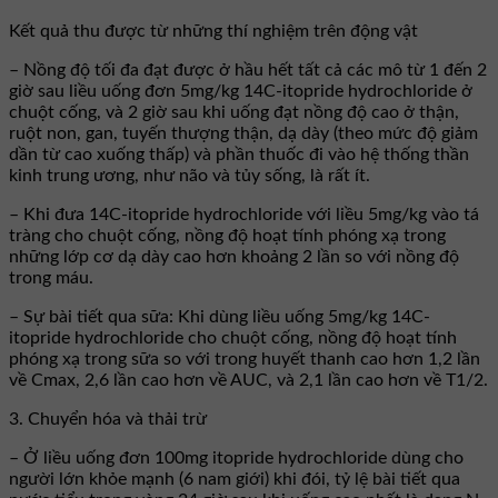
Kết quả thu được từ những thí nghiệm trên động vật
– Nồng độ tối đa đạt được ở hầu hết tất cả các mô từ 1 đến 2
giờ sau liều uống đơn 5mg/kg 14C-itopride hydrochloride ở
chuột cống, và 2 giờ sau khi uống đạt nồng độ cao ở thận,
ruột non, gan, tuyến thượng thận, dạ dày (theo mức độ giảm
dần từ cao xuống thấp) và phần thuốc đi vào hệ thống thần
kinh trung ương, như não và tủy sống, là rất ít.
– Khi đưa 14C-itopride hydrochloride với liều 5mg/kg vào tá
tràng cho chuột cống, nồng độ hoạt tính phóng xạ trong
những lớp cơ dạ dày cao hơn khoảng 2 lần so với nồng độ
trong máu.
– Sự bài tiết qua sữa: Khi dùng liều uống 5mg/kg 14C-
itopride hydrochloride cho chuột cống, nồng độ hoạt tính
phóng xạ trong sữa so với trong huyết thanh cao hơn 1,2 lần
về Cmax, 2,6 lần cao hơn về AUC, và 2,1 lần cao hơn về T1/2.
3. Chuyển hóa và thải trừ
– Ở liều uống đơn 100mg itopride hydrochloride dùng cho
người lớn khỏe mạnh (6 nam giới) khi đói, tỷ lệ bài tiết qua