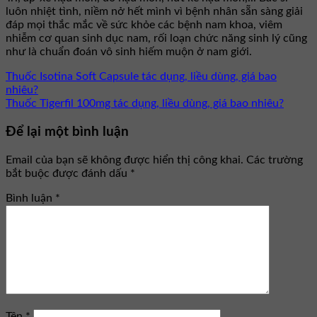
luôn nhiệt tình, niềm nở hết mình vì bệnh nhân sẵn sàng giải
đáp mọi thắc mắc về sức khỏe các bệnh nam khoa, viêm
nhiễm cơ quan sinh dục nam, rối loạn chức năng sinh lý cũng
như là chuẩn đoán vô sinh hiếm muộn ở nam giới.
Thuốc Isotina Soft Capsule tác dụng, liều dùng, giá bao
nhiêu?
Thuốc Tigerfil 100mg tác dụng, liều dùng, giá bao nhiêu?
Để lại một bình luận
Email của bạn sẽ không được hiển thị công khai.
Các trường
bắt buộc được đánh dấu
*
Bình luận
*
Tên
*