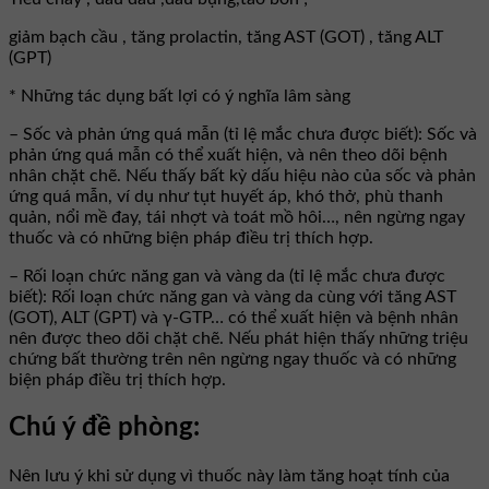
giảm bạch cầu , tăng prolactin, tăng AST (GOT) , tăng ALT
(GPT)
* Những tác dụng bất lợi có ý nghĩa lâm sàng
– Sốc và phản ứng quá mẫn (tỉ lệ mắc chưa được biết): Sốc và
phản ứng quá mẫn có thể xuất hiện, và nên theo dõi bệnh
nhân chặt chẽ. Nếu thấy bất kỳ dấu hiệu nào của sốc và phản
ứng quá mẫn, ví dụ như tụt huyết áp, khó thở, phù thanh
quản, nổi mề đay, tái nhợt và toát mồ hôi…, nên ngừng ngay
thuốc và có những biện pháp điều trị thích hợp.
– Rối loạn chức năng gan và vàng da (tỉ lệ mắc chưa được
biết): Rối loạn chức năng gan và vàng da cùng với tăng AST
(GOT), ALT (GPT) và γ-GTP… có thể xuất hiện và bệnh nhân
nên được theo dõi chặt chẽ. Nếu phát hiện thấy những triệu
chứng bất thường trên nên ngừng ngay thuốc và có những
biện pháp điều trị thích hợp.
Chú ý đề phòng:
Nên lưu ý khi sử dụng vì thuốc này làm tăng hoạt tính của