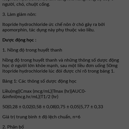
người, chó, chuột cống.
3. Làm giảm nôn:
Itopride hydrochloride ức chế nôn ở chó gây ra bởi
apomorphin, tác dụng này phụ thuộc vào liều.
Dược động học :
1. Nồng độ trong huyết thanh
Nồng độ trong huyết thanh và những thông số dược động
học ở người lớn khỏe mạnh, sau một liều đơn uống 50mg
itopride hydrochloride lúc đói được chỉ rõ trong bảng 1.
Bảng 1: Các thông số dược động học
Liều(mg)|Cmax (mcg/mL)|Tmax (hr)|AUC0-
&infini(mcg.hr/mL)|T1/2 (hr)
50|0,28 ± 0,02|0,58 ± 0,08|0,75 ± 0,05|5,77 ± 0,33
Giá trị trung bình ± độ lệch chuẩn, n=6
2. Phân bố