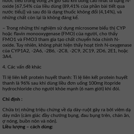
nước tiểu trong vòng 24 giờ sau khi uống cao nhất là dạng N-
oxide [67,54% của liều dùng (89,41% của phần bài tiết qua
nước tiểu)] và sau đó là dạng thuốc không đổi (4,14%), và
những chất còn lại là không đáng kể.
– Trong những thí nghiệm sử dụng microsome biểu thị CYP
hoặc flavin monooxygenase (FMO) của người, cho thấy
FMO1 và FMO3 tham gia tạo chất chuyển hóa chính N-
oxide. Tuy nhiên, không phát hiện thấy hoạt tính N-oxygenase
của CYP1A2, -2A6, -2B6, -2C8, -2C9, 2C19, 2D6, 2E1, hoặc
3A4.
4. Các vấn đề khác
Tỉ lệ liên kết protein huyết thanh: Tỉ lệ liên kết protein huyết
thanh là 96% sau khi dùng liều đơn uống 100mg itopride
hydrochloride cho người khỏe mạnh (6 nam giới) khi đói.
Chỉ định :
Chữa trị những triệu chứng về dạ dày-ruột gây ra bởi viêm dạ
dày mãn (cảm giác đầy chướng bụng, đau bụng trên, chán ăn,
ợ nóng, buồn nôn và nôn).
Liều lượng – cách dùng: