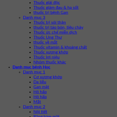
Thuốc giải độc
Thuốc giảm đau & hạ sốt
thuốc trị bệnh Gan
Danh mục 3
Thuốc trị sỏi thận
thuốc trị táo bón, tiêu chảy
Thuốc ức chế miễn dịch
Thuốc Ung Thư
thuốc về mắt
Thuốc vitamin & khoáng chất
Thuốc xương khớp
Thuốc lợi niệu
Nhóm thuốc khác
Danh mục bệnh Học
Danh mục 1
Cơ xương khớp
Da liễu
Gan mật
Hô hấp
Hô hấp
Mắt
Danh mục 2
Nội tiết
Răng hàm mặt