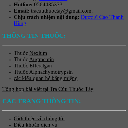
Hotline:
0564435373
Email:
tracuuthuoctay@gmail.com.
Chịu trách nhiệm nội dung:
Dược sĩ Cao Thanh
Hùng
THÔNG TIN THUỐC:
Thuốc
Nexium
Thuốc
Augmentin
Thuốc
Efferalgan
Thuốc
Alphachymotrypsin
các kiểu quan hệ bằng miệng
Tổng hợp bài viết tại Tra Cứu Thuốc Tây
CÁC TRANG THÔNG TIN:
Giới thiệu về chúng tôi
Điều khoản dịch vụ