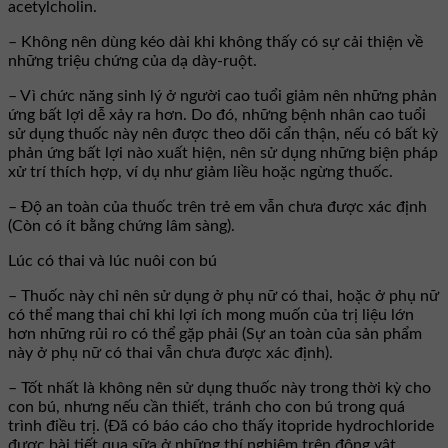
acetylcholin.
– Không nên dùng kéo dài khi không thấy có sự cải thiện về
những triệu chứng của dạ dày-ruột.
– Vì chức năng sinh lý ở người cao tuổi giảm nên những phản
ứng bất lợi dễ xảy ra hơn. Do đó, những bệnh nhân cao tuổi
sử dụng thuốc này nên được theo dõi cẩn thận, nếu có bất kỳ
phản ứng bất lợi nào xuất hiện, nên sử dụng những biện pháp
xử trí thích hợp, ví dụ như giảm liều hoặc ngừng thuốc.
– Độ an toàn của thuốc trên trẻ em vẫn chưa được xác định
(Còn có ít bằng chứng lâm sàng).
Lúc có thai và lúc nuôi con bú
– Thuốc này chỉ nên sử dụng ở phụ nữ có thai, hoặc ở phụ nữ
có thể mang thai chỉ khi lợi ích mong muốn của trị liệu lớn
hơn những rủi ro có thể gặp phải (Sự an toàn của sản phẩm
này ở phụ nữ có thai vẫn chưa được xác định).
– Tốt nhất là không nên sử dụng thuốc này trong thời kỳ cho
con bú, nhưng nếu cần thiết, tránh cho con bú trong quá
trình điều trị. (Đã có báo cáo cho thấy itopride hydrochloride
được bài tiết qua sữa ở những thí nghiệm trên động vật