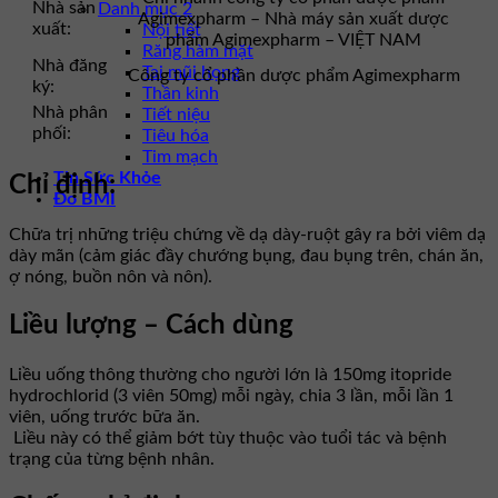
Nhà sản
Danh mục 2
Agimexpharm – Nhà máy sản xuất dược
xuất:
Nội tiết
phẩm Agimexpharm – VIỆT NAM
Răng hàm mặt
Nhà đăng
Tai mũi họng
Công ty cổ phần dược phẩm Agimexpharm
ký:
Thần kinh
Nhà phân
Tiết niệu
phối:
Tiêu hóa
Tim mạch
Tin Sức Khỏe
Chỉ định:
Đo BMI
Chữa trị những triệu chứng về dạ dày-ruột gây ra bởi viêm dạ
dày mãn (cảm giác đầy chướng bụng, đau bụng trên, chán ăn,
ợ nóng, buồn nôn và nôn).
Liều lượng – Cách dùng
Liều uống thông thường cho người lớn là 150mg itopride
hydrochlorid (3 viên 50mg) mỗi ngày, chia 3 lần, mỗi lần 1
viên, uống trước bữa ăn.
Liều này có thể giảm bớt tùy thuộc vào tuổi tác và bệnh
trạng của từng bệnh nhân.