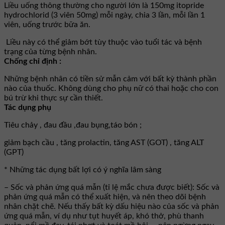
Liều uống thông thường cho người lớn là 150mg itopride
hydrochlorid (3 viên 50mg) mỗi ngày, chia 3 lần, mỗi lần 1
viên, uống trước bữa ăn.
Liều này có thể giảm bớt tùy thuộc vào tuổi tác và bệnh
trạng của từng bệnh nhân.
Chống chỉ định :
Những bệnh nhân có tiền sử mẫn cảm với bất kỳ thành phần
nào của thuốc. Không dùng cho phụ nữ có thai hoặc cho con
bú trừ khi thực sự cần thiết.
Tác dụng phụ
Tiêu chảy , đau đầu ,đau bụng,táo bón ;
giảm bạch cầu , tăng prolactin, tăng AST (GOT) , tăng ALT
(GPT)
* Những tác dụng bất lợi có ý nghĩa lâm sàng
– Sốc và phản ứng quá mẫn (tỉ lệ mắc chưa được biết): Sốc và
phản ứng quá mẫn có thể xuất hiện, và nên theo dõi bệnh
nhân chặt chẽ. Nếu thấy bất kỳ dấu hiệu nào của sốc và phản
ứng quá mẫn, ví dụ như tụt huyết áp, khó thở, phù thanh