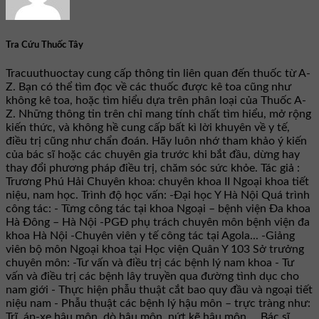
Tra Cứu Thuốc Tây
Tracuuthuoctay cung cấp thông tin liên quan đến thuốc từ A-
Z. Bạn có thể tìm đọc về các thuốc được kê toa cũng như
không kê toa, hoặc tìm hiểu dựa trên phân loại của Thuốc A-
Z. Những thông tin trên chỉ mang tính chất tìm hiểu, mở rộng
kiến thức, và không hề cung cấp bất kì lời khuyên về y tế,
điều trị cũng như chẩn đoán. Hãy luôn nhớ tham khảo ý kiến
của bác sĩ hoặc các chuyên gia trước khi bắt đầu, dừng hay
thay đổi phương pháp điều trị, chăm sóc sức khỏe. Tác giả :
Trương Phú Hải Chuyên khoa: chuyên khoa II Ngoại khoa tiết
niệu, nam học. Trình độ học vấn: -Đại học Y Hà Nội Quá trình
công tác: - Từng công tác tại khoa Ngoại – bệnh viện Đa khoa
Hà Đông – Hà Nội -PGĐ phụ trách chuyên môn bệnh viện đa
khoa Hà Nội -Chuyên viên y tế công tác tại Agola... -Giảng
viên bộ môn Ngoại khoa tại Học viện Quân Y 103 Sở trưởng
chuyên môn: -Tư vấn và điều trị các bệnh lý nam khoa - Tư
vấn và điều trị các bệnh lây truyền qua đường tình dục cho
nam giới - Thực hiện phẫu thuật cắt bao quy đầu và ngoại tiết
niệu nam - Phẫu thuật các bệnh lý hậu môn – trực tràng như:
Trĩ, áp-xe hậu môn, dò hậu môn, nứt kẽ hậu môn,... Bác sĩ