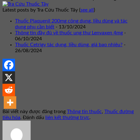
Latest posts by Tra Cứu Thuốc Tây
(
see all
)
Thuốc Plaquenil 200mg công dụng, liều dùng và tác
dụng phụ cần biết
- 13/10/2024
Thông tin đầy đủ về thuốc ung thư Lenvaxen 4mg
-
06/10/2024
Thuốc Cetrigy tác dụng, liều dùng, giá bao nhiêu?
-
26/08/2024
Bài viết này được đăng trong
Thông tin thuốc
,
Thuốc đường
tiêu hóa
. Đánh dấu
liên kết thường trực
.