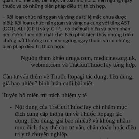
quản, nổi mề đay, tái nhợt và toát mồ hôi…, nên ngừng ngay
thuốc và có những biện pháp điều trị thích hợp.
– Rối loạn chức năng gan và vàng da (tỉ lệ mắc chưa được
biết): Rối loạn chức năng gan và vàng da cùng với tăng AST
(GOT), ALT (GPT) và γ-GTP… có thể xuất hiện và bệnh nhân
nên được theo dõi chặt chẽ. Nếu phát hiện thấy những triệu
chứng bất thường trên nên ngừng ngay thuốc và có những
biện pháp điều trị thích hợp.
Nguồn tham khảo drugs.com, medicines.org.uk,
webmd.com và
TraCuuThuocTay
tổng hợp.
Cần tư vấn thêm về Thuốc Itopagi tác dụng, liều dùng,
giá bao nhiêu? bình luận cuối bài viết.
Tuyên bố miễn trừ trách nhiệm y tế
Nội dung của TraCuuThuocTay chỉ nhằm mục
đích cung cấp thông tin về Thuốc Itopagi tác
dụng, liều dùng, giá bao nhiêu? và không nhằm
mục đích thay thế cho tư vấn, chẩn đoán hoặc điều
trị y tế chuyên nghiệp.