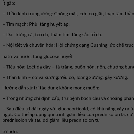
Ít găp:
– Thần kinh trung ương: Chóng mặt, cơn co giật, loạn tâm thần,
– Tim mạch: Phù, tăng huyết áp.
– Da: Trứng cá, teo da, thâm tím, tăng sắc tố da.
– Nội tiết và chuyển hóa: Hội chứng dạng Cushing, ức chế trục
natri và nước, tăng glucose huyết.
– Tiêu hóa: Loét dạ dày – tá tràng, buồn nôn, nôn, chướng bụng
– Thần kinh – cơ và xương: Yếu cơ, loãng xương, gẫy xương.
Hướng dẫn xử trí tác dụng không mong muốn:
– Trong những chỉ định cấp, trừ bệnh bạch cầu và choáng phản v
– Sau điều trị dài ngày với glucocorticoid, có khả năng xảy ra
ngột. Có thể áp dụng qui trình giảm liều của prednisolon là: cứ
prednisolon và sau đó giảm liều prednisolon từ
từ hơn.