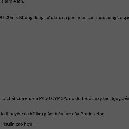
a làm 4 lần.
-30ml). Không dùng sữa, trà, cà phê hoặc các thức uống có gas
 cơ chất của enzym P450 CYP 3A, do đó thuốc này tác động đến 
 kali huyết có thể làm giảm hiệu lực của Prednisolon.
 insulin cao hơn.