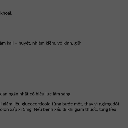
 khoái.
m kali – huyết, nhiễm kiềm, vô kinh, giữ
gian ngắn nhất có hiệu lực lâm sàng.
ải giảm liều glucocorticoid từng bước một, thay vì ngừng đột
solon xấp xỉ 5mg. Nếu bệnh xấu đi khi giảm thuốc, tăng liều