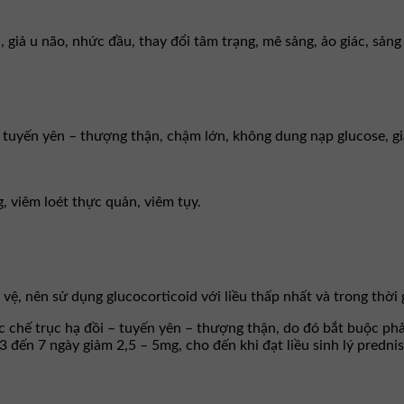
 giả u não, nhức đầu, thay đổi tâm trạng, mê sảng, ảo giác, sảng
 tuyến yên – thượng thận, chậm lớn, không dung nạp glucose, giả
, viêm loét thực quản, viêm tụy.
ệ, nên sử dụng glucocorticoid với liều thấp nhất và trong thời 
 ức chế trục hạ đồi – tuyến yên – thượng thận, do đó bắt buộc ph
 3 đến 7 ngày giảm 2,5 – 5mg, cho đến khi đạt liều sinh lý predni