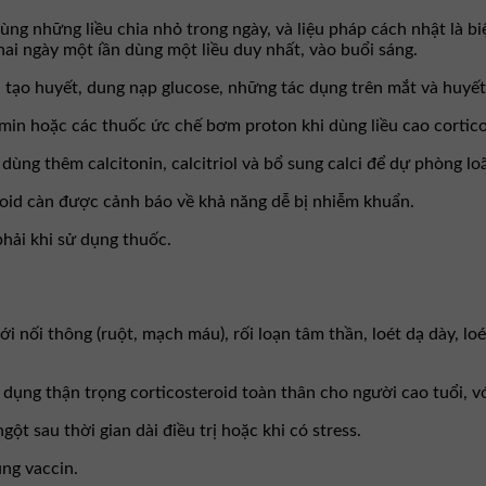
ùng những liều chia nhỏ trong ngày, và liệu pháp cách nhật là b
hai ngày một íần dùng một liều duy nhất, vào buổi sáng.
 tạo huyết, dung nạp glucose, những tác dụng trên mắt và huyết
min hoặc các thuốc ức chế bơm proton khi dùng liều cao cortico
 dùng thêm calcitonin, calcitriol và bổ sung calci để dự phòng l
coid càn được cảnh báo về khả năng dễ bị nhiễm khuẩn.
ải khi sử dụng thuốc.
ối thông (ruột, mạch máu), rối loạn tâm thần, loét dạ dày, loét
ng thận trọng corticosteroid toàn thân cho người cao tuổi, với
t sau thời gian dài điều trị hoặc khi có stress.
ng vaccin.