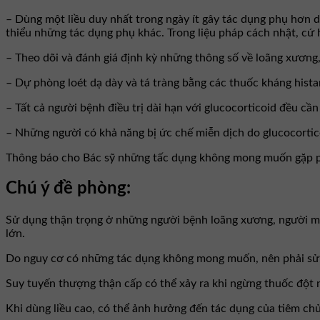
– Dùng một liều duy nhất trong ngày ít gây tác dụng phụ hơn d
thiểu những tác dụng phụ khác. Trong liệu pháp cách nhật, cứ 
– Theo dõi và đánh giá định kỳ những thông số về loãng xương,
– Dự phòng loét dạ dày và tá tràng bằng các thuốc kháng hista
– Tất cả người bệnh điều trị dài hạn với glucocorticoid đều cần
– Những người có khả năng bị ức chế miễn dịch do glucocorti
Thông báo cho Bác sỹ những tấc dụng không mong muốn gặp ph
Chú ý đề phòng:
Sử dụng thận trọng ở những người bệnh loãng xương, người mới n
lớn.
Do nguy cơ có những tác dụng không mong muốn, nên phải sử dụ
Suy tuyến thượng thận cấp có thể xảy ra khi ngừng thuốc đột ngộ
Khi dùng liều cao, có thể ảnh hưởng đến tác dụng của tiêm chủ