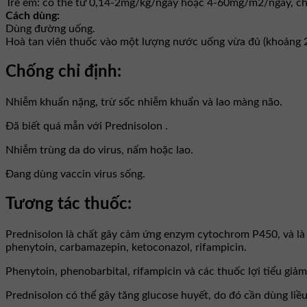
Trẻ em: có thể từ 0,14-2mg/kg/ngày hoặc 4-60mg/m2/ngày, chi
Cách dùng:
Dùng đường uống.
Hoà tan viên thuốc vào một lượng nước uống vừa đủ (khoảng 20
Chống chỉ định:
Nhiễm khuẩn nặng, trừ sốc nhiễm khuẩn và lao màng não.
Đã biết quá mẫn với Prednisolon .
Nhiễm trùng da do virus, nấm hoặc lao.
Đang dùng vaccin virus sống.
Tương tác thuốc:
Prednisolon là chất gây cảm ứng enzym cytochrom P450, và là
phenytoin, carbamazepin, ketoconazol, rifampicin.
Phenytoin, phenobarbital, rifampicin và các thuốc lợi tiểu giảm
Prednisolon có thể gây tăng glucose huyết, do đó cần dùng liều