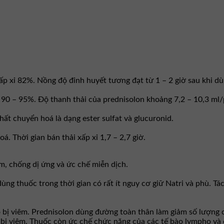
p xỉ 82%. Nồng độ đỉnh huyết tương đạt từ 1 – 2 giờ sau khi dù
 90 – 95%. Độ thanh thải của prednisolon khoảng 7,2 – 10,3 ml/
t chuyển hoá là dạng ester sulfat và glucuronid.
. Thời gian bán thải xấp xỉ 1,7 – 2,7 giờ.
êm, chống dị ứng và ức chế miễn dịch.
dùng thuốc trong thời gian có rất ít nguy cơ giữ Natri và phù. 
bị viêm. Prednisolon dùng đường toàn thân làm giảm số lượng c
bị viêm. Thuốc còn ức chế chức năng của các tế bào lympho và 