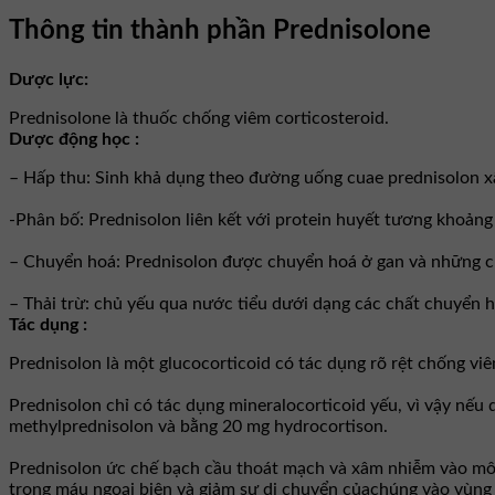
Thông tin thành phần Prednisolone
Dược lực:
Prednisolone là thuốc chống viêm corticosteroid.
Dược động học :
– Hấp thu: Sinh khả dụng theo đường uống cuae prednisolon xấ
-Phân bố: Prednisolon liên kết với protein huyết tương khoảng
– Chuyển hoá: Prednisolon được chuyển hoá ở gan và những chấ
– Thải trừ: chủ yếu qua nước tiểu dưới dạng các chất chuyển hoá
Tác dụng :
Prednisolon là một glucocorticoid có tác dụng rõ rệt chống vi
Prednisolon chỉ có tác dụng mineralocorticoid yếu, vì vậy nếu 
methylprednisolon và bằng 20 mg hydrocortison.
Prednisolon ức chế bạch cầu thoát mạch và xâm nhiễm vào mô 
trong máu ngoại biên và giảm sự di chuyển củachúng vào vùng 