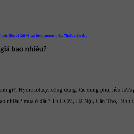
Thuốc điều trị Gút và các bệnh xương khớp
,
Thuốc giảm đau
 giá bao nhiêu?
nh gì?. Hydrocolacyl công dụng, tác dụng phụ, liều lượn
bao nhiêu? mua ở đâu? Tp HCM, Hà Nội, Cần Thơ, Bình D