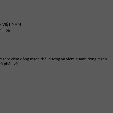
 – VIỆT NAM
h Hòa
êm mạch: viêm động mạch thái dương và viêm quanh động mạch
cả phản vệ.