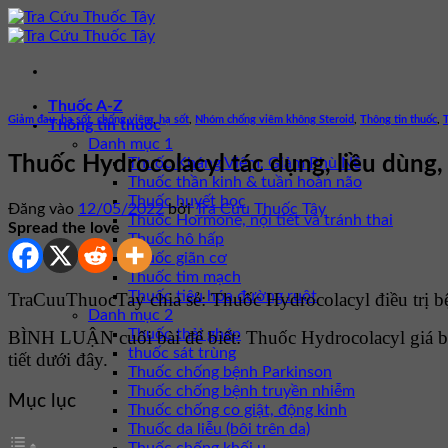
Bỏ
qua
nội
dung
Thuốc A-Z
Giảm đau, hạ sốt, chống viêm
,
hạ sốt
,
Nhóm chống viêm không Steroid
,
Thông tin thuốc
,
Thông tin thuốc
Danh mục 1
Thuốc Hydrocolacyl tác dụng, liều dùng,
Thuốc Kháng Viêm, Giảm Phù Nề
Thuốc thần kinh & tuần hoàn não
Thuốc huyết học
Đăng vào
12/05/2022
bởi
Tra Cứu Thuốc Tây
Thuốc Hormone, nội tiết và tránh thai
Spread the love
Thuốc hô hấp
Thuốc giãn cơ
Thuốc tim mạch
Thuốc tiêu hóa đường ruột
TraCuuThuocTay chia sẻ: Thuốc Hydrocolacyl điều trị bệ
Danh mục 2
Thuốc thải ghép
BÌNH LUẬN cuối bài để biết: Thuốc Hydrocolacyl giá 
thuốc sát trùng
tiết dưới đây.
Thuốc chống bệnh Parkinson
Thuốc chống bệnh truyền nhiễm
Mục lục
Thuốc chống co giật, động kinh
Thuốc da liễu (bôi trên da)