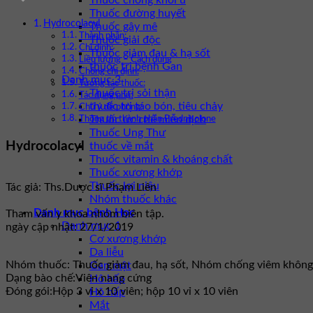
Thuốc chống khối u
Thuốc đường huyết
Hydrocolacyl
Thuốc gây mê
Thành phần:
Thuốc giải độc
Chỉ định:
Thuốc giảm đau & hạ sốt
Liều lượng – Cách dùng
thuốc trị bệnh Gan
Chống chỉ định:
Danh mục 3
Tương tác thuốc:
Thuốc trị sỏi thận
Tác dụng phụ:
thuốc trị táo bón, tiêu chảy
Chú ý đề phòng:
Thuốc ức chế miễn dịch
Thông tin thành phần Prednisolone
Thuốc Ung Thư
Hydrocolacyl
thuốc về mắt
Thuốc vitamin & khoáng chất
Thuốc xương khớp
Thuốc lợi niệu
Tác giả: Ths.Dược sĩ Phạm Liên
Nhóm thuốc khác
Danh mục bệnh Học
Tham vấn y khoa nhóm biên tập.
Danh mục 1
ngày cập nhật: 27/1/2019
Cơ xương khớp
Da liễu
Nhóm thuốc:
Thuốc giảm đau, hạ sốt, Nhóm chống viêm không 
Gan mật
Dạng bào chế:
Viên nang cứng
Hô hấp
Đóng gói:
Hộp 3 vỉ x 10 viên; hộp 10 vỉ x 10 viên
Hô hấp
Mắt