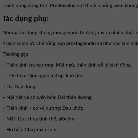
Tránh dùng đồng thời Prednisolon với thuốc chống viêm không s
Tác dụng phụ:
Những tác dụng không mong muốn thường xảy ra nhiều nhất khi
Prednisolon ức chế tổng hợp prostaglandin và như vậy làm mất 
Thường gặp:
– Thần kinh trung ương: Mất ngủ, thần kinh dễ bị kích động.
– Tiêu hóa: Tăng ngon miệng, khó tiêu.
– Da: Rậm lông.
– Nội tiết và chuyển hóa: Đái tháo đường.
– Thần kinh – cơ và xương: Đau khớp.
– Mắt: Đục thủy tinh thể, glôcôm.
– Hô hấp: Chảy máu cam.