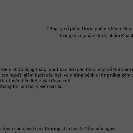
Công ty cổ phần Dược phẩm Khánh Hòa
Công ty cổ phần Dược phẩm Khán
h: Viêm khớp dạng thấp, lupút ban đỏ toàn thân, một số thể vi
áu tan huyết, giảm bạch cầu hạt, và những bệnh dị ứng nặng gồm 
ư tuyến tiền liệt ở giai đoạn cuối.
ng tin, xin hỏi ý kiến bác sĩ.
 bệnh cần điều trị và thường chia làm 2-4 lần mỗi ngày.