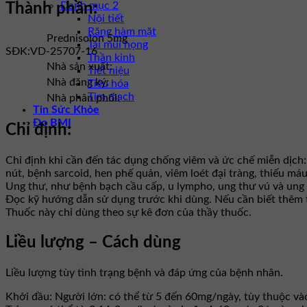
Danh mục 2
Thành phần:
Nội tiết
Răng hàm mặt
Prednisolon 5mg
Tai mũi họng
SĐK:
VD-25707-16
Thần kinh
Nhà sản xuất:
Tiết niệu
Nhà đăng ký:
Tiêu hóa
Tim mạch
Nhà phân phối:
Tin Sức Khỏe
Đo BMI
Chỉ định:
Chỉ định khi cần đến tác dụng chống viêm và ức chế miễn dịc
nút, bệnh sarcoid, hen phế quản, viêm loét đại tràng, thiếu m
Ung thư, như bệnh bạch cầu cấp, u lympho, ung thư vú và ung th
Đọc kỹ hướng dẫn sử dụng trước khi dùng. Nếu cần biết thêm thô
Thuốc này chỉ dùng theo sự kê đơn của thầy thuốc.
Liều lượng – Cách dùng
Liều lượng tùy tình trạng bệnh và đáp ứng của bệnh nhân.
Khởi đầu: Người lớn: có thể từ 5 đến 60mg/ngày, tùy thuộc vào