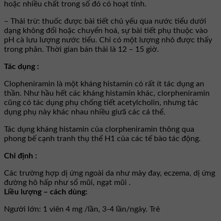
hoặc nhiều chất trong số đó có hoạt tính.
– Thải trừ: thuốc được bài tiết chủ yếu qua nước tiểu dưới
dạng không đổi hoặc chuyển hoá, sự bài tiết phụ thuộc vào
pH cà lưu lượng nước tiểu. Chỉ có một lượng nhỏ được thấy
trong phân. Thời gian bán thải là 12 – 15 giờ.
Tác dụng :
Clopheniramin là một kháng histamin có rất ít tác dụng an
thần. Như hầu hết các kháng histamin khác, clorpheniramin
cũng có tác dụng phụ chống tiết acetylcholin, nhưng tác
dụng phụ này khác nhau nhiều giưã các cá thể.
Tác dụng kháng histamin của clorpheniramin thông qua
phong bế cạnh tranh thụ thể H1 của các tế bào tác động.
Chỉ định :
Các trường hợp dị ứng ngoài da như mày đay, eczema, dị ứng
đường hô hấp như sổ mũi, ngạt mũi .
Liều lượng – cách dùng:
Người lớn: 1 viên 4 mg /lần, 3-4 lần/ngày. Trẻ