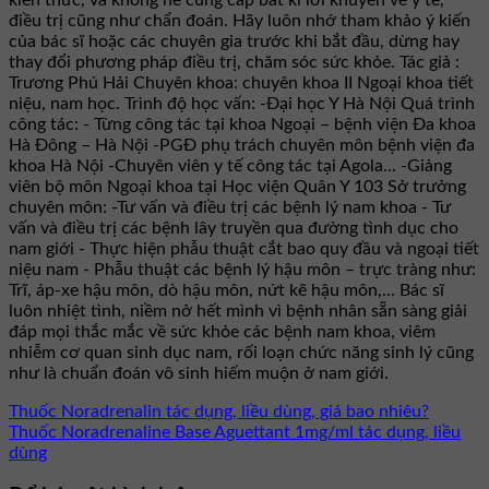
điều trị cũng như chẩn đoán. Hãy luôn nhớ tham khảo ý kiến
của bác sĩ hoặc các chuyên gia trước khi bắt đầu, dừng hay
thay đổi phương pháp điều trị, chăm sóc sức khỏe. Tác giả :
Trương Phú Hải Chuyên khoa: chuyên khoa II Ngoại khoa tiết
niệu, nam học. Trình độ học vấn: -Đại học Y Hà Nội Quá trình
công tác: - Từng công tác tại khoa Ngoại – bệnh viện Đa khoa
Hà Đông – Hà Nội -PGĐ phụ trách chuyên môn bệnh viện đa
khoa Hà Nội -Chuyên viên y tế công tác tại Agola... -Giảng
viên bộ môn Ngoại khoa tại Học viện Quân Y 103 Sở trưởng
chuyên môn: -Tư vấn và điều trị các bệnh lý nam khoa - Tư
vấn và điều trị các bệnh lây truyền qua đường tình dục cho
nam giới - Thực hiện phẫu thuật cắt bao quy đầu và ngoại tiết
niệu nam - Phẫu thuật các bệnh lý hậu môn – trực tràng như:
Trĩ, áp-xe hậu môn, dò hậu môn, nứt kẽ hậu môn,... Bác sĩ
luôn nhiệt tình, niềm nở hết mình vì bệnh nhân sẵn sàng giải
đáp mọi thắc mắc về sức khỏe các bệnh nam khoa, viêm
nhiễm cơ quan sinh dục nam, rối loạn chức năng sinh lý cũng
như là chuẩn đoán vô sinh hiếm muộn ở nam giới.
Thuốc Noradrenalin tác dụng, liều dùng, giá bao nhiêu?
Thuốc Noradrenaline Base Aguettant 1mg/ml tác dụng, liều
dùng