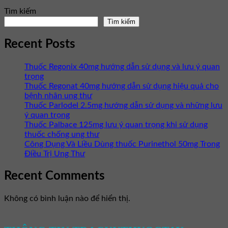
Tìm kiếm
Tìm kiếm
Recent Posts
Thuốc Regonix 40mg hướng dẫn sử dụng và lưu ý quan
trọng
Thuốc Regonat 40mg hướng dẫn sử dụng hiệu quả cho
bệnh nhân ung thư
Thuốc Parlodel 2.5mg hướng dẫn sử dụng và những lưu
ý quan trọng
Thuốc Palbace 125mg lưu ý quan trọng khi sử dụng
thuốc chống ung thư
Công Dụng Và Liều Dùng thuốc Purinethol 50mg Trong
Điều Trị Ung Thư
Recent Comments
Không có bình luận nào để hiển thị.