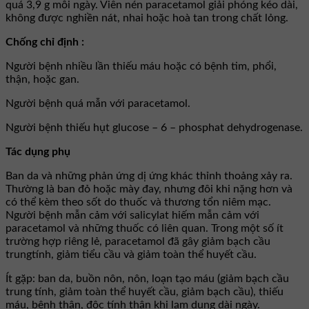
quá 3,9 g mỗi ngày. Viên nén paracetamol giải phóng kéo dài,
không được nghiền nát, nhai hoặc hoà tan trong chất lỏng.
Chống chỉ định :
Người bệnh nhiều lần thiếu máu hoặc có bệnh tim, phổi,
thận, hoặc gan.
Người bệnh quá mẫn với paracetamol.
Người bệnh thiếu hụt glucose – 6 – phosphat dehydrogenase.
Tác dụng phụ
Ban da và những phản ứng dị ứng khác thỉnh thoảng xảy ra.
Thường là ban đỏ hoặc mày đay, nhưng đôi khi nặng hơn và
có thể kèm theo sốt do thuốc và thương tổn niêm mạc.
Người bệnh mẫn cảm với salicylat hiếm mẫn cảm với
paracetamol và những thuốc có liên quan. Trong một số ít
trường hợp riêng lẻ, paracetamol đã gây giảm bạch cầu
trungtính, giảm tiểu cầu và giảm toàn thể huyết cầu.
Ít gặp: ban da, buồn nôn, nôn, loạn tạo máu (giảm bạch cầu
trung tính, giảm toàn thể huyết cầu, giảm bạch cầu), thiếu
máu, bệnh thận, độc tính thận khi lạm dụng dài ngày.