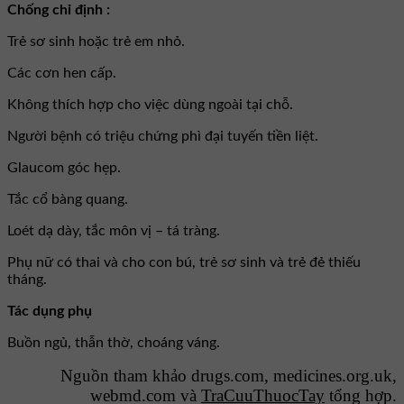
Chống chỉ định :
Trẻ sơ sinh hoặc trẻ em nhỏ.
Các cơn hen cấp.
Không thích hợp cho việc dùng ngoài tại chỗ.
Người bệnh có triệu chứng phì đại tuyến tiền liệt.
Glaucom góc hẹp.
Tắc cổ bàng quang.
Loét dạ dày, tắc môn vị – tá tràng.
Phụ nữ có thai và cho con bú, trẻ sơ sinh và trẻ đẻ thiếu
tháng.
Tác dụng phụ
Buồn ngủ, thẫn thờ, choáng váng.
Nguồn tham khảo drugs.com, medicines.org.uk,
webmd.com và
TraCuuThuocTay
tổng hợp.