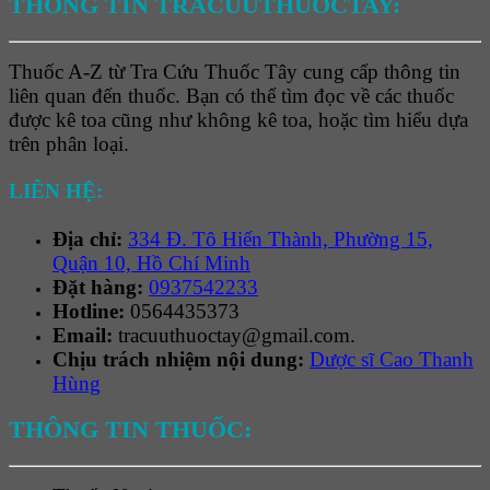
THÔNG TIN TRACUUTHUOCTAY:
Thuốc A-Z từ Tra Cứu Thuốc Tây cung cấp thông tin
liên quan đến thuốc. Bạn có thể tìm đọc về các thuốc
được kê toa cũng như không kê toa, hoặc tìm hiểu dựa
trên phân loại.
LIÊN HỆ:
Địa chỉ:
334 Đ. Tô Hiến Thành, Phường 15,
Quận 10, Hồ Chí Minh
Đặt hàng:
0937542233
Hotline:
0564435373
Email:
tracuuthuoctay@gmail.com.
Chịu trách nhiệm nội dung:
Dược sĩ Cao Thanh
Hùng
THÔNG TIN THUỐC: