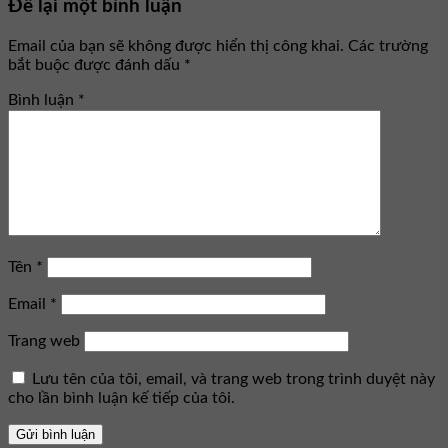
Để lại một bình luận
Email của bạn sẽ không được hiển thị công khai.
Các trường
bắt buộc được đánh dấu
*
Bình luận
*
Tên
*
Email
*
Trang web
Lưu tên của tôi, email, và trang web trong trình duyệt này
cho lần bình luận kế tiếp của tôi.