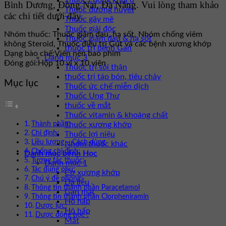
Thuốc chống khối u
Bình Dương, Đồng Nai, Đà Nẵng. Vui lòng tham khảo
Thuốc đường huyết
các chi tiết dưới đây.
Thuốc gây mê
Thuốc giải độc
Nhóm thuốc:
Thuốc giảm đau, hạ sốt, Nhóm chống viêm
Thuốc giảm đau & hạ sốt
không Steroid, Thuốc điều trị Gút và các bệnh xương khớp
thuốc trị bệnh Gan
Dạng bào chế:
Viên nén bao phim
Danh mục 3
Đóng gói:
Hộp 10 vỉ x 10 viên
Thuốc trị sỏi thận
thuốc trị táo bón, tiêu chảy
Mục lục
Thuốc ức chế miễn dịch
Thuốc Ung Thư
thuốc về mắt
Thuốc vitamin & khoáng chất
Thành phần:
Thuốc xương khớp
Chỉ định:
Thuốc lợi niệu
Liều lượng – Cách dùng
Nhóm thuốc khác
Chống chỉ định:
Danh mục bệnh Học
Tương tác thuốc:
Danh mục 1
Tác dụng phụ:
Cơ xương khớp
Chú ý đề phòng:
Da liễu
Thông tin thành phần Paracetamol
Gan mật
Thông tin thành phần Clorpheniramin
Hô hấp
Dược lực:
Hô hấp
Dược động học :
Mắt