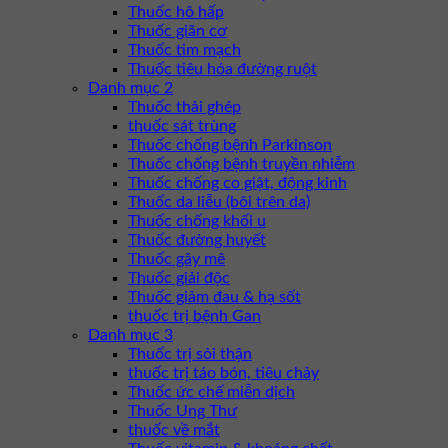
Thuốc hô hấp
Thuốc giãn cơ
Thuốc tim mạch
Thuốc tiêu hóa đường ruột
Danh mục 2
Thuốc thải ghép
thuốc sát trùng
Thuốc chống bệnh Parkinson
Thuốc chống bệnh truyền nhiễm
Thuốc chống co giật, động kinh
Thuốc da liễu (bôi trên da)
Thuốc chống khối u
Thuốc đường huyết
Thuốc gây mê
Thuốc giải độc
Thuốc giảm đau & hạ sốt
thuốc trị bệnh Gan
Danh mục 3
Thuốc trị sỏi thận
thuốc trị táo bón, tiêu chảy
Thuốc ức chế miễn dịch
Thuốc Ung Thư
thuốc về mắt