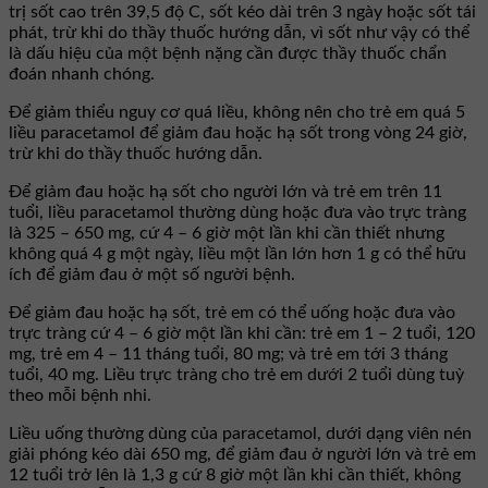
trị sốt cao trên 39,5 độ C, sốt kéo dài trên 3 ngày hoặc sốt tái
phát, trừ khi do thầy thuốc hướng dẫn, vì sốt như vậy có thể
là dấu hiệu của một bệnh nặng cần được thầy thuốc chẩn
đoán nhanh chóng.
Để giảm thiểu nguy cơ quá liều, không nên cho trẻ em quá 5
liều paracetamol để giảm đau hoặc hạ sốt trong vòng 24 giờ,
trừ khi do thầy thuốc hướng dẫn.
Để giảm đau hoặc hạ sốt cho người lớn và trẻ em trên 11
tuổi, liều paracetamol thường dùng hoặc đưa vào trực tràng
là 325 – 650 mg, cứ 4 – 6 giờ một lần khi cần thiết nhưng
không quá 4 g một ngày, liều một lần lớn hơn 1 g có thể hữu
ích để giảm đau ở một số người bệnh.
Để giảm đau hoặc hạ sốt, trẻ em có thể uống hoặc đưa vào
trực tràng cứ 4 – 6 giờ một lần khi cần: trẻ em 1 – 2 tuổi, 120
mg, trẻ em 4 – 11 tháng tuổi, 80 mg; và trẻ em tới 3 tháng
tuổi, 40 mg. Liều trực tràng cho trẻ em dưới 2 tuổi dùng tuỳ
theo mỗi bệnh nhi.
Liều uống thường dùng của paracetamol, dưới dạng viên nén
giải phóng kéo dài 650 mg, để giảm đau ở người lớn và trẻ em
12 tuổi trở lên là 1,3 g cứ 8 giờ một lần khi cần thiết, không