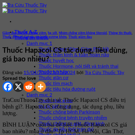
Bỏ
qua
nội
dung
Thuốc A-Z
Giảm đau, hạ sốt, chống viêm
,
hạ sốt
,
Nhóm chống viêm không Steroid
,
Thông tin thuốc
,
Thuốc điều trị Gút và các bệnh xương khớp
,
Thuốc giảm đau
Thông tin thuốc
Danh mục 1
Thuốc Kháng Viêm, Giảm Phù Nề
Thuốc Hapacol CS tác dụng, liều dùng,
Thuốc thần kinh & tuần hoàn não
giá bao nhiêu?
Thuốc huyết học
Thuốc Hormone, nội tiết và tránh thai
Thuốc hô hấp
Đăng vào
15/04/2022
23/10/2024
bởi
Tra Cứu Thuốc Tây
Thuốc giãn cơ
Spread the love
Thuốc tim mạch
Thuốc tiêu hóa đường ruột
Danh mục 2
TraCuuThuocTay chia sẻ: Thuốc Hapacol CS điều trị
Thuốc thải ghép
bệnh gì?. Hapacol CS công dụng, tác dụng phụ, liều
thuốc sát trùng
Thuốc chống bệnh Parkinson
lượng.
Thuốc chống bệnh truyền nhiễm
Thuốc chống co giật, động kinh
BÌNH LUẬN cuối bài để biết: Thuốc Hapacol CS giá
Thuốc da liễu (bôi trên da)
bao nhiêu? mua ở đâu? Tp HCM, Hà Nội, Cần Thơ,