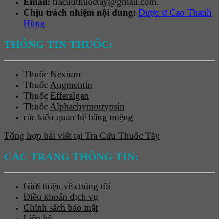
Email:
tracuuthuoctay@gmail.com.
Chịu trách nhiệm nội dung:
Dược sĩ Cao Thanh
Hùng
THÔNG TIN THUỐC:
Thuốc
Nexium
Thuốc
Augmentin
Thuốc
Efferalgan
Thuốc
Alphachymotrypsin
các kiểu quan hệ bằng miệng
Tổng hợp bài viết tại Tra Cứu Thuốc Tây
CÁC TRANG THÔNG TIN:
Giới thiệu về chúng tôi
Điều khoản dịch vụ
Chính sách bảo mật
Liên hệ