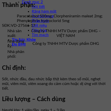
Danh mục 2
Thành phần:
Nội tiết
Răng hàm mặt
Tai mũi họng
Paracetamol 500mg; Clorpheniramin maleat 2mg;
Thần kinh
Phenylephrin hydroclorid 5mg
Tiết niệu
SĐK:
VD-27566-17
Tiêu hóa
Nhà sản
Công ty TNHH MTV Dược phẩm DHG –
Tim mạch
xuất:
VIỆT NAM
Tin Sức Khỏe
Nhà đăng
Công ty TNHH MTV Dược phẩm DHG
Đo BMI
ký:
Nhà phân
phối:
Chỉ định:
Sốt, nhức đầu, đau nhức bắp thịt kèm theo sổ mũi, nghẹt
mũi, viêm mũi, viêm xoang do cảm cúm hoặc dị ứng với thời
tiết.
Liều lượng – Cách dùng
Người lớn: 1 viên/lần, ngày 1 – 3 lần.