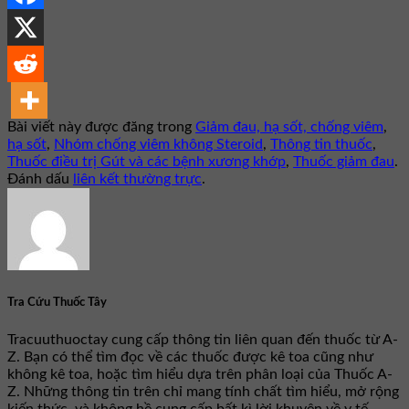
Bài viết này được đăng trong
Giảm đau, hạ sốt, chống viêm
,
hạ sốt
,
Nhóm chống viêm không Steroid
,
Thông tin thuốc
,
Thuốc điều trị Gút và các bệnh xương khớp
,
Thuốc giảm đau
.
Đánh dấu
liên kết thường trực
.
Tra Cứu Thuốc Tây
Tracuuthuoctay cung cấp thông tin liên quan đến thuốc từ A-
Z. Bạn có thể tìm đọc về các thuốc được kê toa cũng như
không kê toa, hoặc tìm hiểu dựa trên phân loại của Thuốc A-
Z. Những thông tin trên chỉ mang tính chất tìm hiểu, mở rộng
kiến thức, và không hề cung cấp bất kì lời khuyên về y tế,