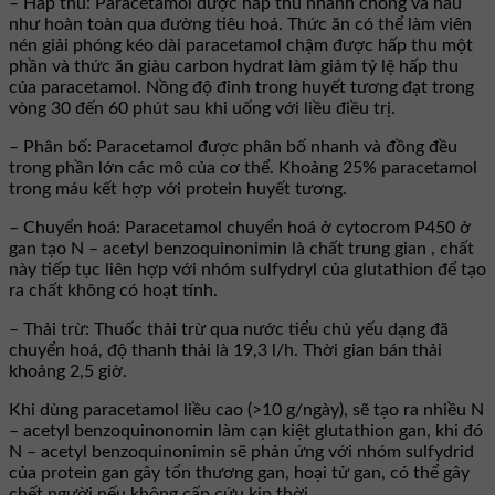
– Hấp thu: Paracetamol được hấp thu nhanh chóng và hầu
như hoàn toàn qua đường tiêu hoá. Thức ăn có thể làm viên
nén giải phóng kéo dài paracetamol chậm được hấp thu một
phần và thức ăn giàu carbon hydrat làm giảm tỷ lệ hấp thu
của paracetamol. Nồng độ đỉnh trong huyết tương đạt trong
vòng 30 đến 60 phút sau khi uống với liều điều trị.
– Phân bố: Paracetamol được phân bố nhanh và đồng đều
trong phần lớn các mô của cơ thể. Khoảng 25% paracetamol
trong máu kết hợp với protein huyết tương.
– Chuyển hoá: Paracetamol chuyển hoá ở cytocrom P450 ở
gan tạo N – acetyl benzoquinonimin là chất trung gian , chất
này tiếp tục liên hợp với nhóm sulfydryl của glutathion để tạo
ra chất không có hoạt tính.
– Thải trừ: Thuốc thải trừ qua nước tiểu chủ yếu dạng đã
chuyển hoá, độ thanh thải là 19,3 l/h. Thời gian bán thải
khoảng 2,5 giờ.
Khi dùng paracetamol liều cao (>10 g/ngày), sẽ tạo ra nhiều N
– acetyl benzoquinonomin làm cạn kiệt glutathion gan, khi đó
N – acetyl benzoquinonimin sẽ phản ứng với nhóm sulfydrid
của protein gan gây tổn thương gan, hoại tử gan, có thể gây
chết người nếu không cấp cứu kịp thời.