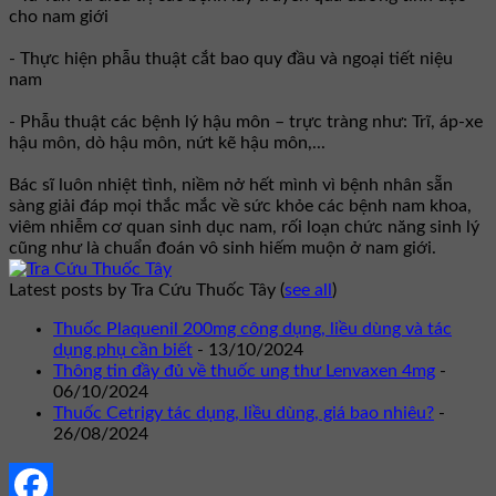
cho nam giới
- Thực hiện phẫu thuật cắt bao quy đầu và ngoại tiết niệu
nam
- Phẫu thuật các bệnh lý hậu môn – trực tràng như: Trĩ, áp-xe
hậu môn, dò hậu môn, nứt kẽ hậu môn,...
Bác sĩ luôn nhiệt tình, niềm nở hết mình vì bệnh nhân sẵn
sàng giải đáp mọi thắc mắc về sức khỏe các bệnh nam khoa,
viêm nhiễm cơ quan sinh dục nam, rối loạn chức năng sinh lý
cũng như là chuẩn đoán vô sinh hiếm muộn ở nam giới.
Latest posts by Tra Cứu Thuốc Tây
(
see all
)
Thuốc Plaquenil 200mg công dụng, liều dùng và tác
dụng phụ cần biết
- 13/10/2024
Thông tin đầy đủ về thuốc ung thư Lenvaxen 4mg
-
06/10/2024
Thuốc Cetrigy tác dụng, liều dùng, giá bao nhiêu?
-
26/08/2024