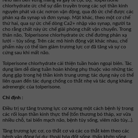
chlorhydrate ức chế sự dẫn truyền trong các sợi thần kinh
nguyên phát và các nơron vận động, qua đó ức chế được các
phản xạ đa synap và đơn synap. Mặt khác, theo một cơ chế
thứ hai, qua sự ức chế dòng Ca2+ nhập vào synap, người ta
cho rằng chất này ức chế giải phóng chất vận chuyển. Trong
thân não, Tolperisone chlorhydrate ức chế đường phản xạ
lưới – tủy sống. Trên các mô hình động vật khác nhau, chế
phẩm này có thể làm giảm trương lực cơ đã tăng và sự co
cứng sau khi mất não.
Tolperisone chlorhydrate cải thiện tuần hoàn ngoại biên. Tác
dụng làm dễ dàng tuần hoàn không phụ thuộc vào những tác
dụng gặp trong hệ thần kinh trung ương; tác dụng này có thể
liên quan đến tác dụng chống co thắt nhẹ và tác dụng kháng
adrenergic của tolperisone.
Chỉ định :
Ðiều trị sự tăng trương lực cơ xương một cách bệnh lý trong
các rối loạn thần kinh thực thể (tổn thương bó tháp, xơ vữa
nhiều chỗ, tai biến mạch não, bệnh tủy sống, viêm não tủy…).
Tăng trương lực cơ, co thắt cơ và các co thắt kèm theo các
bệnh vận động (ví dụ: thoái hóa đốt sống, thấp khớp sống,