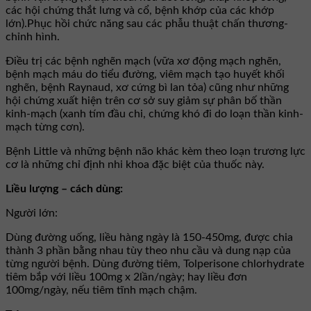
các hội chứng thắt lưng và cổ, bệnh khớp của các khớp
lớn).Phục hồi chức năng sau các phẫu thuật chấn thương-
chỉnh hình.
Ðiều trị các bệnh nghẽn mạch (vữa xơ động mạch nghẽn,
bệnh mạch máu do tiểu đường, viêm mạch tạo huyết khối
nghẽn, bệnh Raynaud, xơ cứng bì lan tỏa) cũng như những
hội chứng xuất hiện trên cơ sở suy giảm sự phân bố thần
kinh-mạch (xanh tím đầu chi, chứng khó đi do loạn thần kinh-
mạch từng cơn).
Bệnh Little và những bệnh não khác kèm theo loạn trương lực
cơ là những chỉ định nhi khoa đặc biệt của thuốc này.
Liều lượng – cách dùng:
Người lớn:
Dùng đường uống, liều hàng ngày là 150-450mg, được chia
thành 3 phần bằng nhau tùy theo nhu cầu và dung nạp của
từng người bệnh. Dùng đường tiêm, Tolperisone chlorhydrate
tiêm bắp với liều 100mg x 2lần/ngày; hay liều đơn
100mg/ngày, nếu tiêm tĩnh mạch chậm.