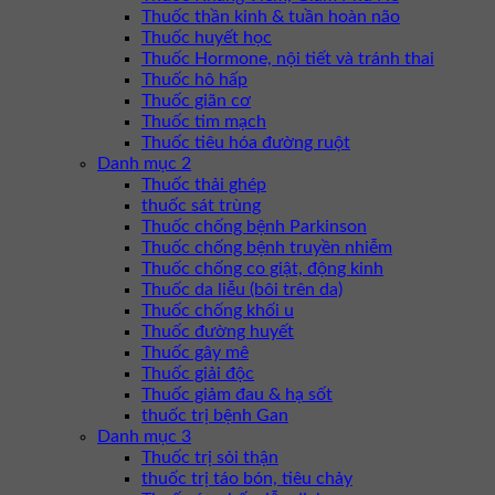
Thuốc thần kinh & tuần hoàn não
Thuốc huyết học
Thuốc Hormone, nội tiết và tránh thai
Thuốc hô hấp
Thuốc giãn cơ
Thuốc tim mạch
Thuốc tiêu hóa đường ruột
Danh mục 2
Thuốc thải ghép
thuốc sát trùng
Thuốc chống bệnh Parkinson
Thuốc chống bệnh truyền nhiễm
Thuốc chống co giật, động kinh
Thuốc da liễu (bôi trên da)
Thuốc chống khối u
Thuốc đường huyết
Thuốc gây mê
Thuốc giải độc
Thuốc giảm đau & hạ sốt
thuốc trị bệnh Gan
Danh mục 3
Thuốc trị sỏi thận
thuốc trị táo bón, tiêu chảy