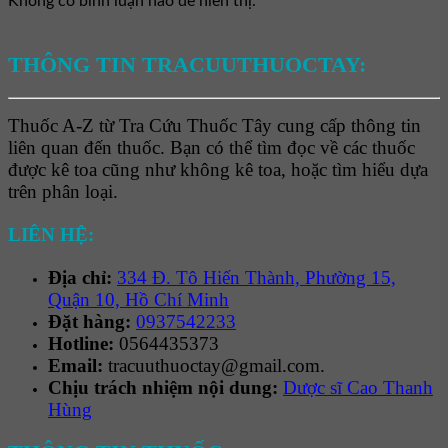
Không có bình luận nào để hiển thị.
THÔNG TIN TRACUUTHUOCTAY:
Thuốc A-Z từ Tra Cứu Thuốc Tây cung cấp thông tin
liên quan đến thuốc. Bạn có thể tìm đọc về các thuốc
được kê toa cũng như không kê toa, hoặc tìm hiểu dựa
trên phân loại.
LIÊN HỆ:
Địa chỉ:
334 Đ. Tô Hiến Thành, Phường 15,
Quận 10, Hồ Chí Minh
Đặt hàng:
0937542233
Hotline:
0564435373
Email:
tracuuthuoctay@gmail.com.
Chịu trách nhiệm nội dung:
Dược sĩ Cao Thanh
Hùng