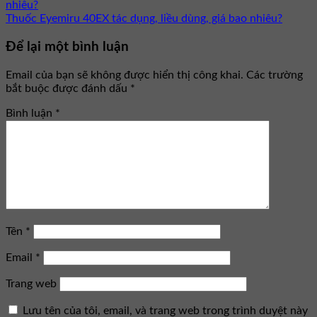
nhiêu?
Thuốc Eyemiru 40EX tác dụng, liều dùng, giá bao nhiêu?
Để lại một bình luận
Email của bạn sẽ không được hiển thị công khai.
Các trường
bắt buộc được đánh dấu
*
Bình luận
*
Tên
*
Email
*
Trang web
Lưu tên của tôi, email, và trang web trong trình duyệt này