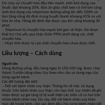
Do chịu sự chuyển hóa đầu tiên mạnh, sinh khả dụng của
thuốc đạt khoảng 20%. Bữa ăn giàu chất béo có thể làm tăng
sinh khả dụng của tolperison đường uống lên đến 100% và
làm tăng nồng độ đỉnh trong huyết thanh khoảng 45% so với
bữa ăn nhẹ. Nồng độ đỉnh đạt được sau khi uống khoảng 30
phút.
– Tolperison bị chuyển hóa mạnh bởi gan và thận. Nó được
thải trừ chủ yếu qua thận (trên 99%) dưới dạng các chất
chuyển hóa.
– Hoạt tính dược lý của chất chuyển hóa chưa được biết.
Liều lượng – Cách dùng
Người lớn
Dùng đường uống, liều hàng ngày là 150-450 mg, được chia
thành 3 phần bằng nhau tùy theo nhu cầu và dung nạp của
từng người bệnh.
Các đối tượng đặc biệt:
– Đối với bệnh nhân suy thận: Thông tin về việc sử dụng
thuốc trên bệnh nhân suy thận còn hạn chế, tuy nhiên đã ghi
nhận được sự gia tăng tỷ lệ xuất hiện các biến cố có hại trên
nhóm bệnh nhân này. Do vậy, đối với bệnh nhân suy thận
mức độ trung bình, cần xác định liều cho từng bệnh nhân kết