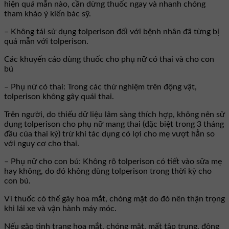
hiện quá mẫn nào, cần dừng thuốc ngay và nhanh chóng
tham khảo ý kiến bác sỹ.
– Không tái sử dụng tolperison đối với bệnh nhân đã từng bị
quá mẫn với tolperison.
Các khuyến cáo dùng thuốc cho phụ nữ có thai và cho con
bú
– Phụ nữ có thai: Trong các thử nghiệm trên động vật,
tolperison không gây quái thai.
Trên người, do thiếu dữ liệu lâm sàng thích hợp, không nên sử
dụng tolperison cho phụ nữ mang thai (đặc biệt trong 3 tháng
đầu của thai kỳ) trừ khi tác dụng có lợi cho mẹ vượt hẳn so
với nguy cơ cho thai.
– Phụ nữ cho con bú: Không rõ tolperison có tiết vào sữa mẹ
hay không, do đó không dùng tolperison trong thời kỳ cho
con bú.
Vì thuốc có thể gây hoa mắt, chóng mặt do đó nên thận trọng
khi lái xe và vận hành máy móc.
Nếu gặp tình trạng hoa mắt, chóng mặt, mất tập trung, động