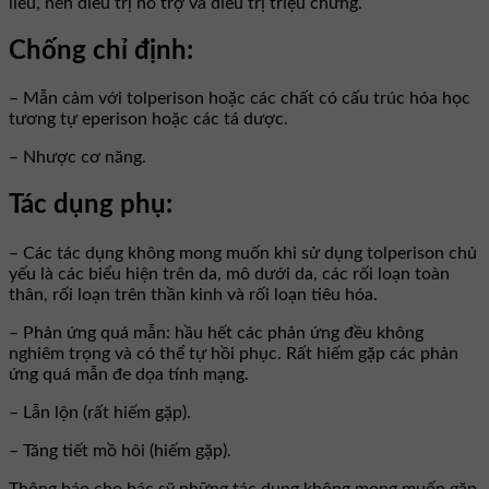
liều, nên điều trị hỗ trợ và điều trị triệu chứng.
Chống chỉ định:
– Mẫn cảm với tolperison hoặc các chất có cấu trúc hóa học
tương tự eperison hoặc các tá dược.
– Nhược cơ năng.
Tác dụng phụ:
– Các tác dụng không mong muốn khi sử dụng tolperison chủ
yếu là các biểu hiện trên da, mô dưới da, các rối loạn toàn
thân, rối loạn trên thần kinh và rối loạn tiêu hóa.
– Phản ứng quá mẫn: hầu hết các phản ứng đều không
nghiêm trọng và có thể tự hồi phục. Rất hiếm gặp các phản
ứng quá mẫn đe dọa tính mạng.
– Lẫn lộn (rất hiếm gặp).
– Tăng tiết mồ hôi (hiếm gặp).