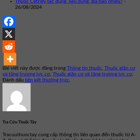
Thuốc Cetrigy tác dụng, liều dùng, giá bao nhiêu?
-
26/08/2024
Bài viết này được đăng trong
Thông tin thuốc
,
Thuốc giãn cơ
và tăng trương lực cơ
,
Thuốc giãn cơ và tăng trương lực cơ
.
Đánh dấu
liên kết thường trực
.
Tra Cứu Thuốc Tây
Tracuuthuoctay cung cấp thông tin liên quan đến thuốc từ A-