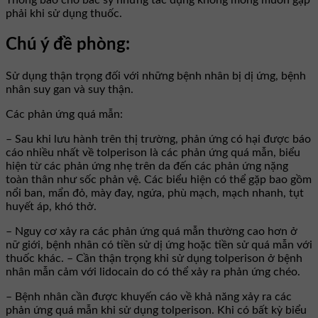
Thông báo cho bác sỹ những tác dụng không mong muốn gặp
phải khi sử dụng thuốc.
Chú ý đề phòng:
Sử dụng thận trọng đối với những bệnh nhân bị dị ứng, bệnh
nhân suy gan và suy thận.
Các phản ứng quá mẫn:
– Sau khi lưu hành trên thị trường, phản ứng có hại được báo
cáo nhiều nhất về tolperison là các phản ứng quá mẫn, biểu
hiện từ các phản ứng nhẹ trên da đến các phản ứng nặng
toàn thân như sốc phản vệ. Các biểu hiện có thể gặp bao gồm
nổi ban, mẩn đỏ, mày đay, ngứa, phù mạch, mạch nhanh, tụt
huyết áp, khó thở.
– Nguy cơ xảy ra các phản ứng quá mẫn thường cao hơn ở
nữ giới, bệnh nhân có tiền sử dị ứng hoặc tiền sử quá mẫn với
thuốc khác. – Cần thận trọng khi sử dụng tolperison ở bệnh
nhân mẫn cảm với lidocain do có thể xảy ra phản ứng chéo.
– Bệnh nhân cần được khuyến cáo về khả năng xảy ra các
phản ứng quá mẫn khi sử dụng tolperison. Khi có bất kỳ biểu