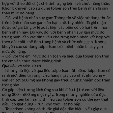
hợp với theo dõi chặt chẽ tình trạng bệnh và chức năng thận.
Không khuyến cáo sử dụng tolperison trên bệnh nhân bị suy
thận mức độ nặng.
– Đối với bệnh nhân suy gan: Thông tin về việc sử dụng thuốc
trên bệnh nhân suy gan còn hạn chế, tuy nhiên đã ghi nhận
được sự gia tăng tỷ lệ xuất hiện các biến cố có hại trên nhóm
bệnh nhân này. Do vậy, đối với bệnh nhân suy gan mức độ
trung bình, cần xác định liều cho từng bệnh nhân kết hợp với
theo dõi chặt chẽ tình trạng bệnh và chức năng gan. Không
khuyến cáo sử dụng tolperison trên bệnh nhân bị suy gan
mức độ nặng.
– Đối với trẻ em: Mức độ an toàn và hiệu quả tolperison trên
trẻ em vẫn chưa được khẳng định.
Quá liều và cách xử trí
– Những dữ liệu về quá liều tolperison rất hiếm. Tolperison có
ranh giới điều trị rộng. Liều hàng ngày cao nhất ghi trong y
văn lên tới 600 mg mà không gây triệu chứng nhiễm độc trầm
trọng nào.
Có gặp hiện tượng kích ứng sau khi điều trị trẻ em với liều
uống 300 – 600 mg một ngày. Trong những nghiên cứu độc
tính cấp tiền lâm sàng, thì liều cao tolperison có thể gây thất
điều, co giật cứng – run, khó thở, liệt hô hấp.
– Tolperison không có thuốc giải độc đặc hiệu. Nếu gặp quá