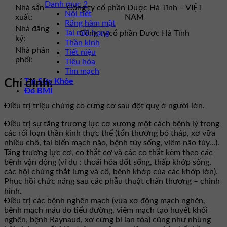
Danh mục 2
Nhà sản
Công ty cổ phần Dược Hà Tĩnh – VIỆT
Nội tiết
xuất:
NAM
Răng hàm mặt
Nhà đăng
Tai mũi họng
Công ty cổ phần Dược Hà Tĩnh
ký:
Thần kinh
Nhà phân
Tiết niệu
phối:
Tiêu hóa
Tim mạch
Tin Sức Khỏe
Chỉ định:
Đo BMI
Điều trị triệu chứng co cứng cơ sau đột quỵ ở người lớn.
Điều trị sự tăng trương lực cơ xương một cách bệnh lý trong
các rối loạn thần kinh thực thể (tổn thương bó tháp, xơ vữa
nhiều chỗ, tai biến mạch não, bệnh tủy sống, viêm não tủy…).
Tăng trương lực cơ, co thắt cơ và các co thắt kèm theo các
bệnh vận động (ví dụ : thoái hóa đốt sống, thấp khớp sống,
các hội chứng thắt lưng và cổ, bệnh khớp của các khớp lớn).
Phục hồi chức năng sau các phẫu thuật chấn thương – chỉnh
hình.
Điều trị các bệnh nghẽn mạch (vữa xơ động mạch nghẽn,
bệnh mạch máu do tiểu đường, viêm mạch tạo huyết khối
nghẽn, bệnh Raynaud, xơ cứng bì lan tỏa) cũng như những