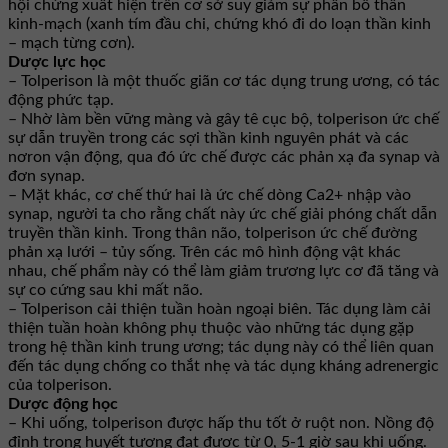
hội chứng xuất hiện trên cơ sở suy giảm sự phân bố thần
kinh-mạch (xanh tím đầu chi, chứng khó đi do loạn thần kinh
– mạch từng cơn).
Dược lực học
– Tolperison là một thuốc giãn cơ tác dụng trung ương, có tác
động phức tạp.
– Nhờ làm bền vững màng và gây tê cục bộ, tolperison ức chế
sự dẫn truyền trong các sợi thần kinh nguyên phát và các
nơron vận động, qua đó ức chế được các phản xạ đa synap và
đơn synap.
– Mặt khác, cơ chế thứ hai là ức chế dòng Ca2+ nhập vào
synap, người ta cho rằng chất này ức chế giải phóng chất dẫn
truyền thần kinh. Trong thân não, tolperison ức chế đường
phản xạ lưới – tủy sống. Trên các mô hình động vật khác
nhau, chế phẩm này có thể làm giảm trương lực cơ đã tăng và
sự co cứng sau khi mất não.
– Tolperison cải thiện tuần hoàn ngoại biên. Tác dụng làm cải
thiện tuần hoàn không phụ thuộc vào những tác dụng gặp
trong hệ thần kinh trung ương; tác dụng này có thể liên quan
đến tác dụng chống co thắt nhẹ và tác dụng kháng adrenergic
của tolperison.
Dược động học
– Khi uống, tolperison được hấp thu tốt ở ruột non. Nồng độ
đỉnh trong huyết tương đạt được từ 0, 5-1 giờ sau khi uống.