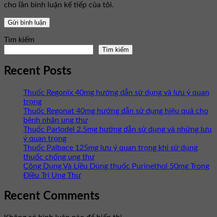
cho lần bình luận kế tiếp của tôi.
Tìm kiếm
Tìm kiếm
Recent Posts
Thuốc Regonix 40mg hướng dẫn sử dụng và lưu ý quan
trọng
Thuốc Regonat 40mg hướng dẫn sử dụng hiệu quả cho
bệnh nhân ung thư
Thuốc Parlodel 2.5mg hướng dẫn sử dụng và những lưu
ý quan trọng
Thuốc Palbace 125mg lưu ý quan trọng khi sử dụng
thuốc chống ung thư
Công Dụng Và Liều Dùng thuốc Purinethol 50mg Trong
Điều Trị Ung Thư
Recent Comments