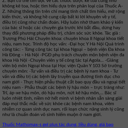
Z. Bạn có thể tìm đọc về các thuốc được kê toa cũng như
không kê toa, hoặc tìm hiểu dựa trên phân loại của Thuốc A-
Z. Những thông tin trên chỉ mang tính chất tìm hiểu, mở rộng
kiến thức, và không hề cung cấp bất kì lời khuyên về y tế,
điều trị cũng như chẩn đoán. Hãy luôn nhớ tham khảo ý kiến
của bác sĩ hoặc các chuyên gia trước khi bắt đầu, dừng hay
thay đổi phương pháp điều trị, chăm sóc sức khỏe. Tác giả :
Trương Phú Hải Chuyên khoa: chuyên khoa II Ngoại khoa tiết
niệu, nam học. Trình độ học vấn: -Đại học Y Hà Nội Quá trình
công tác: - Từng công tác tại khoa Ngoại – bệnh viện Đa khoa
Hà Đông – Hà Nội -PGĐ phụ trách chuyên môn bệnh viện đa
khoa Hà Nội -Chuyên viên y tế công tác tại Agola... -Giảng
viên bộ môn Ngoại khoa tại Học viện Quân Y 103 Sở trưởng
chuyên môn: -Tư vấn và điều trị các bệnh lý nam khoa - Tư
vấn và điều trị các bệnh lây truyền qua đường tình dục cho
nam giới - Thực hiện phẫu thuật cắt bao quy đầu và ngoại tiết
niệu nam - Phẫu thuật các bệnh lý hậu môn – trực tràng như:
Trĩ, áp-xe hậu môn, dò hậu môn, nứt kẽ hậu môn,... Bác sĩ
luôn nhiệt tình, niềm nở hết mình vì bệnh nhân sẵn sàng giải
đáp mọi thắc mắc về sức khỏe các bệnh nam khoa, viêm
nhiễm cơ quan sinh dục nam, rối loạn chức năng sinh lý cũng
như là chuẩn đoán vô sinh hiếm muộn ở nam giới.
Thuốc Mathomax-s gel plus tác dụng, liều dùng, giá bao