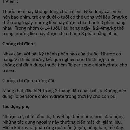
Trẻ em :
Thuốc tiêm này không dùng cho trẻ em. Nếu dùng các viên
nén bao phim, trẻ em dưới 6 tuổi có thể uống với liều 5mg/kg
thể trọng/ngày, những liều này được chia thành 3 phần bằng
nhau. Trong nhóm 6-14 tuổi, liều hàng ngày là 2-4mg/kg thể
trọng, những liều này được chia thành 3 phần bằng nhau.
Chống chỉ định :
Nhạy cảm với bất kỳ thành phần nào của thuốc. Nhược cơ
năng. Vì thiếu những kết quả nghiên cứu thích hợp, nên
chống chỉ định dùng thuốc tiêm Tolperisone chlorhydrate cho
trẻ em.
Chống chỉ định tương đối:
Mang thai, đặc biệt trong 3 tháng đầu của thai kỳ. Không nên
dùng Tolperisone chlorhydrate trong thời kỳ cho con bú.
Tác dụng phụ
Nhược cơ, nhức đầu, hạ huyết áp, buồn nôn, nôn, đau bụng.
Những tác dụng ngoại ý này thường biến mất khi giảm liều.
Hiếm khi xảy ra phản ứng quá mẫn (ngứa, hồng ban, mề đay,