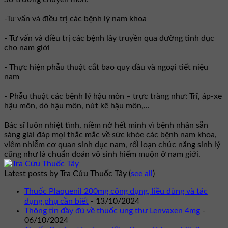
-Tư vấn và điều trị các bệnh lý nam khoa
- Tư vấn và điều trị các bệnh lây truyền qua đường tình dục
cho nam giới
- Thực hiện phẫu thuật cắt bao quy đầu và ngoại tiết niệu
nam
- Phẫu thuật các bệnh lý hậu môn – trực tràng như: Trĩ, áp-xe
hậu môn, dò hậu môn, nứt kẽ hậu môn,...
Bác sĩ luôn nhiệt tình, niềm nở hết mình vì bệnh nhân sẵn
sàng giải đáp mọi thắc mắc về sức khỏe các bệnh nam khoa,
viêm nhiễm cơ quan sinh dục nam, rối loạn chức năng sinh lý
cũng như là chuẩn đoán vô sinh hiếm muộn ở nam giới.
Latest posts by Tra Cứu Thuốc Tây
(
see all
)
Thuốc Plaquenil 200mg công dụng, liều dùng và tác
dụng phụ cần biết
- 13/10/2024
Thông tin đầy đủ về thuốc ung thư Lenvaxen 4mg
-
06/10/2024