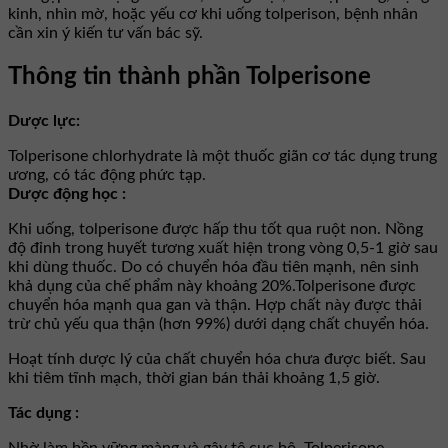
kinh, nhìn mờ, hoặc yếu cơ khi uống tolperison, bệnh nhân
cần xin ý kiến tư vấn bác sỹ.
Thông tin thành phần Tolperisone
Dược lực:
Tolperisone chlorhydrate là một thuốc giãn cơ tác dụng trung
ương, có tác động phức tạp.
Dược động học :
Khi uống, tolperisone được hấp thu tốt qua ruột non. Nồng
độ đỉnh trong huyết tương xuất hiện trong vòng 0,5-1 giờ sau
khi dùng thuốc. Do có chuyển hóa đầu tiên mạnh, nên sinh
khả dụng của chế phẩm này khoảng 20%.Tolperisone được
chuyển hóa mạnh qua gan và thận. Hợp chất này được thải
trừ chủ yếu qua thận (hơn 99%) dưới dạng chất chuyển hóa.
Hoạt tính dược lý của chất chuyển hóa chưa được biết. Sau
khi tiêm tĩnh mạch, thời gian bán thải khoảng 1,5 giờ.
Tác dụng :
Nhờ làm bền vững màng và gây tê cục bộ, Tolperisone