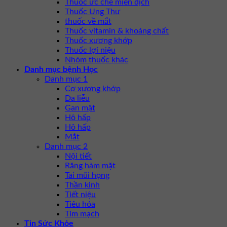
Thuốc ức chế miễn dịch
Thuốc Ung Thư
thuốc về mắt
Thuốc vitamin & khoáng chất
Thuốc xương khớp
Thuốc lợi niệu
Nhóm thuốc khác
Danh mục bệnh Học
Danh mục 1
Cơ xương khớp
Da liễu
Gan mật
Hô hấp
Hô hấp
Mắt
Danh mục 2
Nội tiết
Răng hàm mặt
Tai mũi họng
Thần kinh
Tiết niệu
Tiêu hóa
Tim mạch
Tin Sức Khỏe