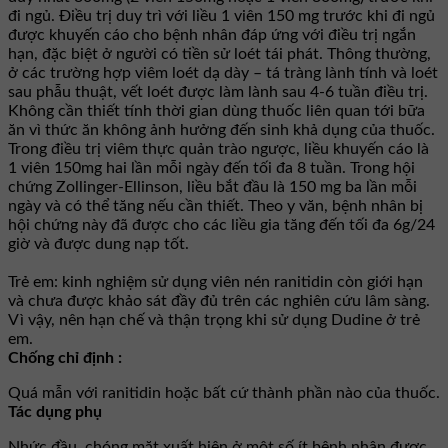
đi ngủ. Ðiều trị duy trì với liều 1 viên 150 mg trước khi đi ngủ
được khuyến cáo cho bệnh nhân đáp ứng với điều trị ngắn
hạn, đặc biệt ở người có tiền sử loét tái phát. Thông thường,
ở các trường hợp viêm loét dạ dày – tá tràng lành tính và loét
sau phẫu thuật, vết loét được làm lành sau 4-6 tuần điều trị.
Không cần thiết tính thời gian dùng thuốc liên quan tới bữa
ăn vì thức ăn không ảnh hưởng đến sinh khả dụng của thuốc.
Trong điều trị viêm thực quản trào ngược, liều khuyến cáo là
1 viên 150mg hai lần mỗi ngày đến tối đa 8 tuần. Trong hội
chứng Zollinger-Ellinson, liều bắt đầu là 150 mg ba lần mỗi
ngày và có thể tăng nếu cần thiết. Theo y văn, bệnh nhân bị
hội chứng này đã được cho các liều gia tăng đến tối đa 6g/24
giờ và được dung nạp tốt.
Trẻ em: kinh nghiệm sử dụng viên nén ranitidin còn giới hạn
và chưa được khảo sát đầy đủ trên các nghiên cứu lâm sàng.
Vì vậy, nên hạn chế và thận trọng khi sử dụng Dudine ở trẻ
em.
Chống chỉ định :
Quá mẫn với ranitidin hoặc bất cứ thành phần nào của thuốc.
Tác dụng phụ
Nhức đầu, chóng mặt xuất hiện ở một số ít bệnh nhân được