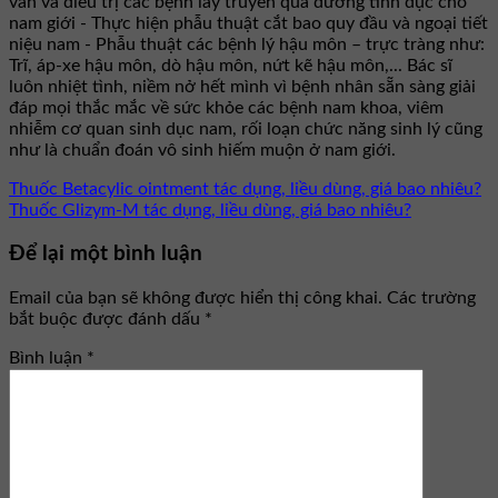
vấn và điều trị các bệnh lây truyền qua đường tình dục cho
nam giới - Thực hiện phẫu thuật cắt bao quy đầu và ngoại tiết
niệu nam - Phẫu thuật các bệnh lý hậu môn – trực tràng như:
Trĩ, áp-xe hậu môn, dò hậu môn, nứt kẽ hậu môn,... Bác sĩ
luôn nhiệt tình, niềm nở hết mình vì bệnh nhân sẵn sàng giải
đáp mọi thắc mắc về sức khỏe các bệnh nam khoa, viêm
nhiễm cơ quan sinh dục nam, rối loạn chức năng sinh lý cũng
như là chuẩn đoán vô sinh hiếm muộn ở nam giới.
Thuốc Betacylic ointment tác dụng, liều dùng, giá bao nhiêu?
Thuốc Glizym-M tác dụng, liều dùng, giá bao nhiêu?
Để lại một bình luận
Email của bạn sẽ không được hiển thị công khai.
Các trường
bắt buộc được đánh dấu
*
Bình luận
*