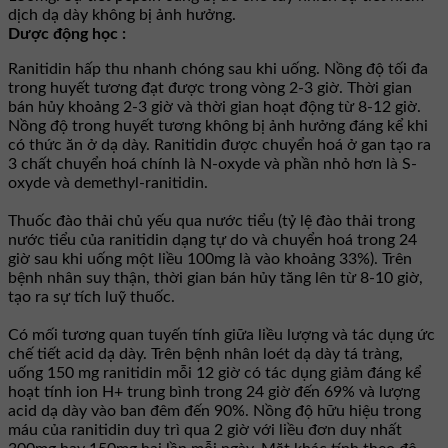
dịch dạ dày không bị ảnh hưởng.
Dược động học :
Ranitidin hấp thu nhanh chóng sau khi uống. Nồng độ tối đa
trong huyết tương đạt được trong vòng 2-3 giờ. Thời gian
bán hủy khoảng 2-3 giờ và thời gian hoạt động từ 8-12 giờ.
Nồng độ trong huyết tương không bị ảnh hưởng đáng kể khi
có thức ăn ở dạ dày. Ranitidin được chuyển hoá ở gan tạo ra
3 chất chuyển hoá chính là N-oxyde và phần nhỏ hơn là S-
oxyde và demethyl-ranitidin.
Thuốc đào thải chủ yếu qua nước tiểu (tỷ lệ đào thải trong
nước tiểu của ranitidin dạng tự do và chuyển hoá trong 24
giờ sau khi uống một liều 100mg là vào khoảng 33%). Trên
bệnh nhân suy thận, thời gian bán hủy tăng lên từ 8-10 giờ,
tạo ra sự tích luỹ thuốc.
Có mối tương quan tuyến tính giữa liều lượng và tác dụng ức
chế tiết acid dạ dày. Trên bệnh nhân loét dạ dày tá tràng,
uống 150 mg ranitidin mỗi 12 giờ có tác dụng giảm đáng kể
hoạt tính ion H+ trung bình trong 24 giờ đến 69% và lượng
acid dạ dày vào ban đêm đến 90%. Nồng độ hữu hiệu trong
máu của ranitidin duy trì qua 2 giờ với liều đơn duy nhất