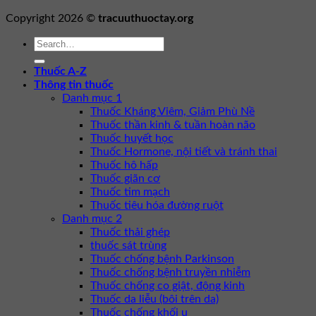
Copyright 2026 ©
tracuuthuoctay.org
Thuốc A-Z
Thông tin thuốc
Danh mục 1
Thuốc Kháng Viêm, Giảm Phù Nề
Thuốc thần kinh & tuần hoàn não
Thuốc huyết học
Thuốc Hormone, nội tiết và tránh thai
Thuốc hô hấp
Thuốc giãn cơ
Thuốc tim mạch
Thuốc tiêu hóa đường ruột
Danh mục 2
Thuốc thải ghép
thuốc sát trùng
Thuốc chống bệnh Parkinson
Thuốc chống bệnh truyền nhiễm
Thuốc chống co giật, động kinh
Thuốc da liễu (bôi trên da)
Thuốc chống khối u