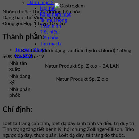
Danh mục 2
Nội tiết
Nhóm thuốc:
Thuốc đường tiêu hóa
Răng hàm mặt
Dạng bào chế:
Viên nén sủi
Tai mũi họng
Đóng gói:
Hộp 1 tuýp 10 viên
Thần kinh
Tiết niệu
Thành phần:
Tiêu hóa
Tim mạch
Tin Sức Khỏe
Ranitidin (dưới dạng ranitidin hydrochlorid) 150mg
Đo BMI
SĐK:
VN-21916-19
Nhà sản
Natur Produkt Sp. Z o.o – BA LAN
xuất:
Nhà đăng
Natur Produkt Sp. Z o.o
ký:
Nhà phân
phối:
Chỉ định:
Loét tá tràng cấp tính, loét dạ dày lành tính và điều trị duy trì.
Tình trạng tăng tiết bệnh lý: hội chứng Zollinger-Ellison. Trào
ngược dạ dày, thực quản. Loét dạ dày, tá tràng do thuốc.