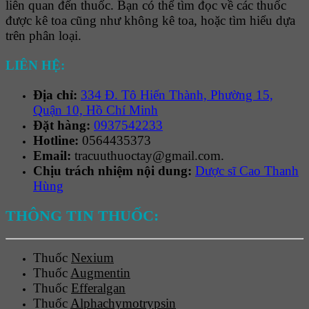
liên quan đến thuốc. Bạn có thể tìm đọc về các thuốc
được kê toa cũng như không kê toa, hoặc tìm hiểu dựa
trên phân loại.
LIÊN HỆ:
Địa chỉ:
334 Đ. Tô Hiến Thành, Phường 15,
Quận 10, Hồ Chí Minh
Đặt hàng:
0937542233
Hotline:
0564435373
Email:
tracuuthuoctay@gmail.com.
Chịu trách nhiệm nội dung:
Dược sĩ Cao Thanh
Hùng
THÔNG TIN THUỐC:
Thuốc
Nexium
Thuốc
Augmentin
Thuốc
Efferalgan
Thuốc
Alphachymotrypsin