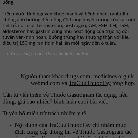
uống.
Trên người tình nguyện khoẻ mạnh và bệnh nhân, ranitidin
không ảnh hưởng đến nồng độ trong huyết tương của các nội
tiết tố: cortisol, testosteron, oestrogen, GH, FSH, LH, TSH,
aldosteron hay gastrin cũng như hoạt động của trục hạ đồi
tuyến yên-tinh hoàn, buồng trứng hay thượng thận với liều
điều trị 150 mg ranitidin hai lần mỗi ngày đến 6 tuần.
Lưu ý: Dùng thuốc theo chỉ định của Bác sĩ
Nguồn tham khảo drugs.com, medicines.org.uk,
webmd.com và
TraCuuThuocTay
tổng hợp.
Cần tư vấn thêm về Thuốc Gastrogiam tác dụng, liều
dùng, giá bao nhiêu? bình luận cuối bài viết.
Tuyên bố miễn trừ trách nhiệm y tế
Nội dung của TraCuuThuocTay chỉ nhằm mục
đích cung cấp thông tin về Thuốc Gastrogiam tác