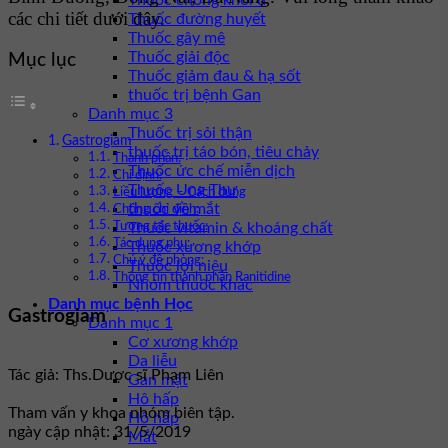
Thuốc chống khối u
các chi tiết dưới đây.
Thuốc đường huyết
Thuốc gây mê
Thuốc giải độc
Mục lục
Thuốc giảm đau & hạ sốt
thuốc trị bệnh Gan
Danh mục 3
Thuốc trị sỏi thận
Gastrogiam
thuốc trị táo bón, tiêu chảy
Thành phần:
Thuốc ức chế miễn dịch
Chỉ định:
Thuốc Ung Thư
Liều lượng – Cách dùng
thuốc về mắt
Chống chỉ định:
Thuốc vitamin & khoáng chất
Tương tác thuốc:
Tác dụng phụ:
Thuốc xương khớp
Chú ý đề phòng:
Thuốc lợi niệu
Thông tin thành phần Ranitidine
Nhóm thuốc khác
Danh mục bệnh Học
Gastrogiam
Danh mục 1
Cơ xương khớp
Da liễu
Tác giả: Ths.Dược sĩ Phạm Liên
Gan mật
Hô hấp
Tham vấn y khoa nhóm biên tập.
Hô hấp
ngày cập nhật: 31/5/2019
Mắt