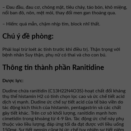
– Đau đầu, đau cơ, chóng mặt, tiêu chảy, táo bón, khô miệng,
nổi ban đỏ, nôn, mệt mỏi, thay đổi men gan thoáng qua.
– Hiếm: quá mẫn, chậm nhịp tim, block nhĩ thất.
Chú ý đề phòng:
Phải loại trừ loét ác tính trước khi điều trị. Thận trọng với
bệnh nhân Suy thận, phụ nữ có thai và cho con bú.
Thông tin thành phần Ranitidine
Dược lực:
Dudine chứa ranitidin (C13H22N4O3S)-hoạt chất đối kháng
thụ thể histamin H2 có tính chọn lọc cao và ức chế tiết acid
dịch vị mạnh. Dudine ức chế sự tiết acid của tế bào viền do
tác động kích thích của histamin, pentagastrin và các chất
gây tiết khác. Trên cơ sở khối lượng, ranitidin mạnh hơn
cimetidin trong khoảng từ 4-9 lần. Tác động ức chế này phụ
thuộc vào liều lượng, đáp ứng tối đa đạt được với liều uống
150mg. Sự tiết pepsin cũng bị ức chế tuy nhiên sự tiết niêm