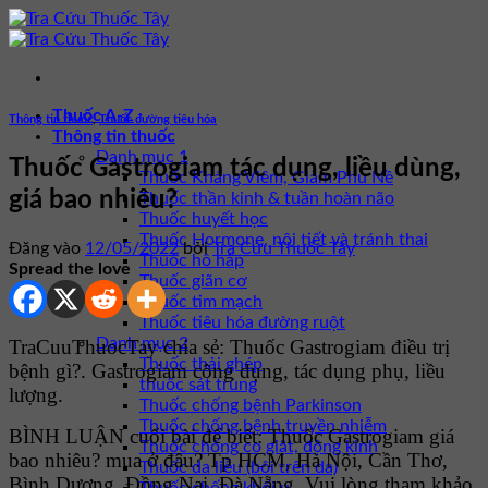
Bỏ
qua
nội
dung
Thuốc A-Z
Thông tin thuốc
,
Thuốc đường tiêu hóa
Thông tin thuốc
Danh mục 1
Thuốc Gastrogiam tác dụng, liều dùng,
Thuốc Kháng Viêm, Giảm Phù Nề
giá bao nhiêu?
Thuốc thần kinh & tuần hoàn não
Thuốc huyết học
Thuốc Hormone, nội tiết và tránh thai
Đăng vào
12/05/2022
bởi
Tra Cứu Thuốc Tây
Thuốc hô hấp
Spread the love
Thuốc giãn cơ
Thuốc tim mạch
Thuốc tiêu hóa đường ruột
Danh mục 2
TraCuuThuocTay chia sẻ: Thuốc Gastrogiam điều trị
Thuốc thải ghép
bệnh gì?. Gastrogiam công dụng, tác dụng phụ, liều
thuốc sát trùng
lượng.
Thuốc chống bệnh Parkinson
Thuốc chống bệnh truyền nhiễm
BÌNH LUẬN cuối bài để biết: Thuốc Gastrogiam giá
Thuốc chống co giật, động kinh
bao nhiêu? mua ở đâu? Tp HCM, Hà Nội, Cần Thơ,
Thuốc da liễu (bôi trên da)
Bình Dương, Đồng Nai, Đà Nẵng. Vui lòng tham khảo