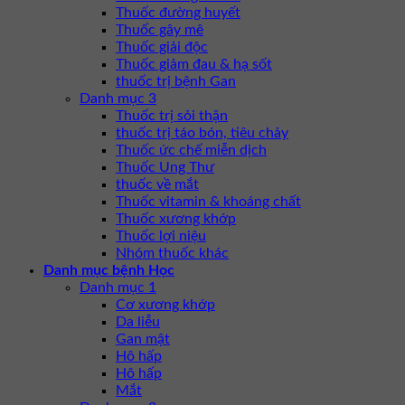
Thuốc đường huyết
Thuốc gây mê
Thuốc giải độc
Thuốc giảm đau & hạ sốt
thuốc trị bệnh Gan
Danh mục 3
Thuốc trị sỏi thận
thuốc trị táo bón, tiêu chảy
Thuốc ức chế miễn dịch
Thuốc Ung Thư
thuốc về mắt
Thuốc vitamin & khoáng chất
Thuốc xương khớp
Thuốc lợi niệu
Nhóm thuốc khác
Danh mục bệnh Học
Danh mục 1
Cơ xương khớp
Da liễu
Gan mật
Hô hấp
Hô hấp
Mắt