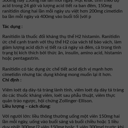
300mg hay 150mg hai lần mỗi ngày. Mặt khác tính theo độ
acid trong 24 giờ và lượng acid tiết ra ban đêm, 150mg
ranitidin dùng hai lần mỗi ngày ưu việt hơn 200mg cimetidin
ba lần mỗi ngày và 400mg vào buổi tối (với p
Tác dụng :
Ranitidin là thuốc đối kháng thụ thể H2 histamin. Ranitidin
ức chế cạnh tranh với thụ thể H2 của vách tế bào vách, làm
giảm lượng acid dịch vị tiết ra cả ngày và đêm, cả trong tình
trạng bị kích thích bởi thức ăn, insulin, amino acid, histamin
hoặc pentagastrin.
Ranitidin có tác dụng ức chế tiết acid dịch vị mạnh hơn
cimetidin nhưng tác dụng không mong muốn lại ít hơn.
Chỉ định :
Viêm loét dạ dày-tá tràng lành tính, viêm loét dạ dày tá tràng
do các thuốc kháng viêm, loét sau phẫu thuật, viêm thực
quản trào ngược, hội chứng Zollinger-Ellison.
Liều lượng – cách dùng:
Với người lớn: liều thông thường uống một viên 150mg hai
lần mỗi ngày, uống vào buổi sáng và buổi chiều hoặc 1 liều
duy nhất 300mg (2 viên 150mg hoặc 1 viên 300mg) trước khi