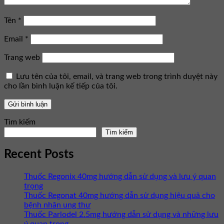
Tên
*
Email
*
Trang web
Lưu tên của tôi, email, và trang web trong trình duyệt này
cho lần bình luận kế tiếp của tôi.
Tìm kiếm
Tìm kiếm
Recent Posts
Thuốc Regonix 40mg hướng dẫn sử dụng và lưu ý quan
trọng
Thuốc Regonat 40mg hướng dẫn sử dụng hiệu quả cho
bệnh nhân ung thư
Thuốc Parlodel 2.5mg hướng dẫn sử dụng và những lưu
ý quan trọng