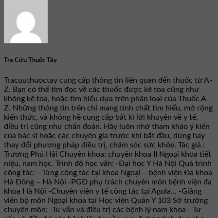
Tra Cứu Thuốc Tây
Tracuuthuoctay cung cấp thông tin liên quan đến thuốc từ A-
Z. Bạn có thể tìm đọc về các thuốc được kê toa cũng như
không kê toa, hoặc tìm hiểu dựa trên phân loại của Thuốc A-
Z. Những thông tin trên chỉ mang tính chất tìm hiểu, mở rộng
kiến thức, và không hề cung cấp bất kì lời khuyên về y tế,
điều trị cũng như chẩn đoán. Hãy luôn nhớ tham khảo ý kiến
của bác sĩ hoặc các chuyên gia trước khi bắt đầu, dừng hay
thay đổi phương pháp điều trị, chăm sóc sức khỏe. Tác giả :
Trương Phú Hải Chuyên khoa: chuyên khoa II Ngoại khoa tiết
niệu, nam học. Trình độ học vấn: -Đại học Y Hà Nội Quá trình
công tác: - Từng công tác tại khoa Ngoại – bệnh viện Đa khoa
Hà Đông – Hà Nội -PGĐ phụ trách chuyên môn bệnh viện đa
khoa Hà Nội -Chuyên viên y tế công tác tại Agola... -Giảng
viên bộ môn Ngoại khoa tại Học viện Quân Y 103 Sở trưởng
chuyên môn: -Tư vấn và điều trị các bệnh lý nam khoa - Tư