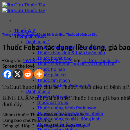
Bỏ
qua
nội
dung
Thuốc A-Z
Thông tin thuốc
,
Thuốc điều trị bệnh da liễu
,
Thuốc trị bệnh da liễu
Thông tin thuốc
Danh mục 1
Thuốc Foban tác dụng, liều dùng, giá ba
Thuốc Kháng Viêm, Giảm Phù Nề
Thuốc thần kinh & tuần hoàn não
Thuốc huyết học
Đăng vào
19/08/2020
23/10/2024
bởi
Tra Cứu Thuốc Tây
Thuốc Hormone, nội tiết và tránh thai
Spread the love
Thuốc hô hấp
Thuốc giãn cơ
Thuốc tim mạch
Thuốc tiêu hóa đường ruột
TraCuuThuocTay chia sẻ: Thuốc Foban điều trị bệnh gì?.
Danh mục 2
Thuốc thải ghép
BÌNH LUẬN cuối bài để biết: Thuốc Foban giá bao nhiê
thuốc sát trùng
dưới đây.
Thuốc chống bệnh Parkinson
Thuốc chống bệnh truyền nhiễm
Nhóm thuốc:
Thuốc điều trị bệnh da liễu
Thuốc chống co giật, động kinh
Dạng bào chế:
Thuốc mỡ
Thuốc da liễu (bôi trên da)
Đóng gói:
Hộp 1 tuýp 5g; hộp 1 tuýp 15g