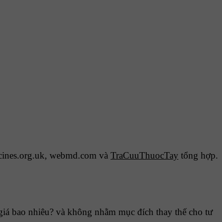
cines.org.uk, webmd.com và
TraCuuThuocTay
tổng hợp.
iá bao nhiêu? và không nhằm mục đích thay thế cho tư