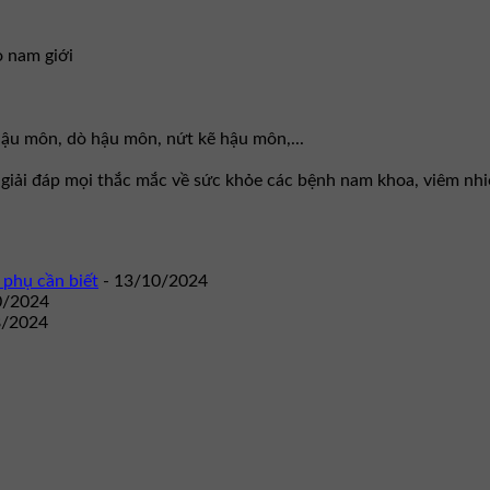
o nam giới
 hậu môn, dò hậu môn, nứt kẽ hậu môn,...
g giải đáp mọi thắc mắc về sức khỏe các bệnh nam khoa, viêm nh
 phụ cần biết
- 13/10/2024
0/2024
8/2024