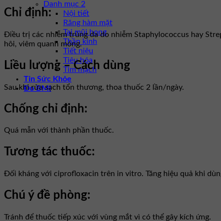
Danh mục 2
Chỉ định:
Nội tiết
Răng hàm mặt
Tai mũi họng
Ðiều trị các nhiễm trùng da do nhiễm Staphylococcus hay Stre
Thần kinh
hôi, viêm quanh móng.
Tiết niệu
Tiêu hóa
Liều lượng – Cách dùng
Tim mạch
Tin Sức Khỏe
Sau khi rửa sạch tổn thương, thoa thuốc 2 lần/ngày.
Đo BMI
Chống chỉ định:
Quá mẫn với thành phần thuốc.
Tương tác thuốc:
Ðối kháng với ciprofloxacin trên in vitro. Tăng hiệu quả khi dù
Chú ý đề phòng:
Tránh để thuốc tiếp xúc với vùng mắt vì có thể gây kích ứng.