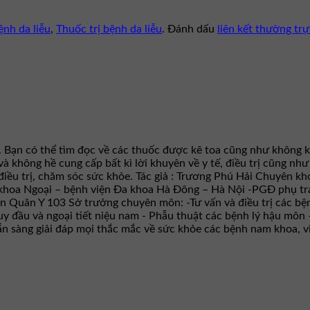
ệnh da liễu
,
Thuốc trị bệnh da liễu
. Đánh dấu
liên kết thường trự
. Bạn có thể tìm đọc về các thuốc được kê toa cũng như không k
 và không hề cung cấp bất kì lời khuyên về y tế, điều trị cũng n
iều trị, chăm sóc sức khỏe. Tác giả : Trương Phú Hải Chuyên kho
ại khoa Ngoại – bệnh viện Đa khoa Hà Đông – Hà Nội -PGĐ phụ t
ện Quân Y 103 Sở trưởng chuyên môn: -Tư vấn và điều trị các bện
y đầu và ngoại tiết niệu nam - Phẫu thuật các bệnh lý hậu môn 
 sẵn sàng giải đáp mọi thắc mắc về sức khỏe các bệnh nam khoa, 