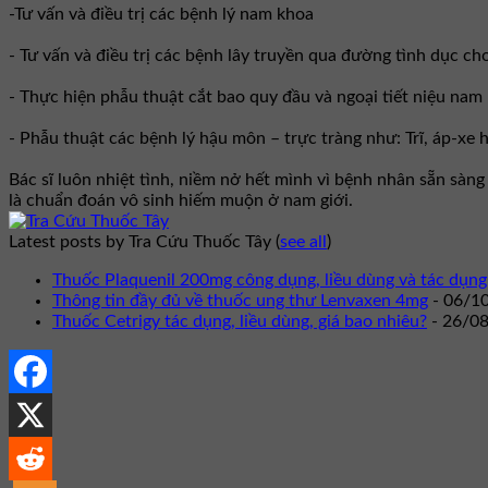
-Tư vấn và điều trị các bệnh lý nam khoa
- Tư vấn và điều trị các bệnh lây truyền qua đường tình dục ch
- Thực hiện phẫu thuật cắt bao quy đầu và ngoại tiết niệu nam
- Phẫu thuật các bệnh lý hậu môn – trực tràng như: Trĩ, áp-xe
Bác sĩ luôn nhiệt tình, niềm nở hết mình vì bệnh nhân sẵn sàn
là chuẩn đoán vô sinh hiếm muộn ở nam giới.
Latest posts by Tra Cứu Thuốc Tây
(
see all
)
Thuốc Plaquenil 200mg công dụng, liều dùng và tác dụng
Thông tin đầy đủ về thuốc ung thư Lenvaxen 4mg
- 06/1
Thuốc Cetrigy tác dụng, liều dùng, giá bao nhiêu?
- 26/0