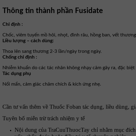
Thông tin thành phần Fusidate
Chỉ định :
Chốc, viêm tuyến mồ hôi, nhọt, đinh râu, hồng ban, vết thươn
Liều lượng – cách dùng:
Thoa lên sang thương 2-3 lần/ngày trong ngày.
Chống chỉ định :
Nhiễm khuẩn do các tác nhân không nhạy cảm gây ra, đặc biệ
Tác dụng phụ
Nổi mẩn, cảm giác châm chích & kích ứng nhẹ.
Cần tư vấn thêm về Thuốc Foban tác dụng, liều dùng, giá
Tuyên bố miễn trừ trách nhiệm y tế
Nội dung của TraCuuThuocTay chỉ nhằm mục đích cu