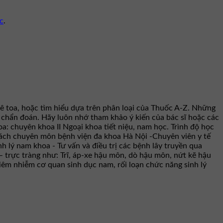
c
.
ê toa, hoặc tìm hiểu dựa trên phân loại của Thuốc A-Z. Những
hư chẩn đoán. Hãy luôn nhớ tham khảo ý kiến của bác sĩ hoặc các
a: chuyên khoa II Ngoại khoa tiết niệu, nam học. Trình độ học
rách chuyên môn bệnh viện đa khoa Hà Nội -Chuyên viên y tế
h lý nam khoa - Tư vấn và điều trị các bệnh lây truyền qua
– trực tràng như: Trĩ, áp-xe hậu môn, dò hậu môn, nứt kẽ hậu
viêm nhiễm cơ quan sinh dục nam, rối loạn chức năng sinh lý