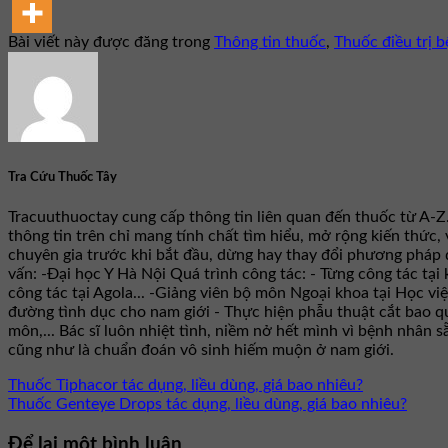
Bài viết này được đăng trong
Thông tin thuốc
,
Thuốc điều trị b
Tra Cứu Thuốc Tây
Tracuuthuoctay cung cấp thông tin liên quan đến thuốc từ A-Z
thông tin trên chỉ mang tính chất tìm hiểu, mở rộng kiến thức,
chuyên gia trước khi bắt đầu, dừng hay thay đổi phương pháp đ
vấn: -Đại học Y Hà Nội Quá trình công tác: - Từng công tác t
công tác tại Agola... -Giảng viên bộ môn Ngoại khoa tại Học vi
đường tình dục cho nam giới - Thực hiện phẫu thuật cắt bao qu
môn,... Bác sĩ luôn nhiệt tình, niềm nở hết mình vì bệnh nhân
cũng như là chuẩn đoán vô sinh hiếm muộn ở nam giới.
Thuốc Tiphacor tác dụng, liều dùng, giá bao nhiêu?
Thuốc Genteye Drops tác dụng, liều dùng, giá bao nhiêu?
Để lại một bình luận