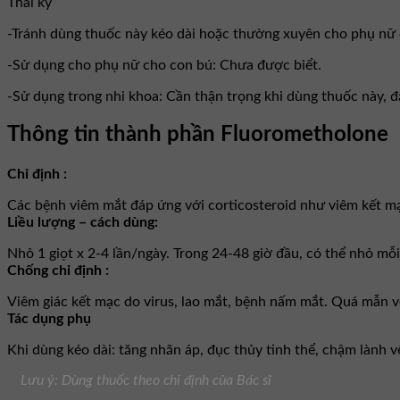
Thai kỳ
-Tránh dùng thuốc này kéo dài hoặc thường xuyên cho phụ nữ c
-Sử dụng cho phụ nữ cho con bú: Chưa được biểt.
-Sử dụng trong nhi khoa: Cần thận trọng khi dùng thuốc này, đ
Thông tin thành phần Fluorometholone
Chỉ định :
Các bệnh viêm mắt đáp ứng với corticosteroid như viêm kết m
Liều lượng – cách dùng:
Nhỏ 1 giọt x 2-4 lần/ngày. Trong 24-48 giờ đầu, có thể nhỏ mỗi 
Chống chỉ định :
Viêm giác kết mạc do virus, lao mắt, bệnh nấm mắt. Quá mẫn v
Tác dụng phụ
Khi dùng kéo dài: tăng nhãn áp, đục thủy tinh thể, chậm lành 
Lưu ý: Dùng thuốc theo chỉ định của Bác sĩ