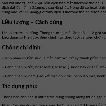
Sau khi nhỏ tại chỗ 25pL hỗn dịch nhỏ mắt fluorometholon 0.1
dịch đạt đến đỉnh 0.16mg/g sau 45 phút. Nòng độ có hoạt tính
củng mạc và 0.154mg/g ở thủy dịch. Fluorometholon được đào
Liều lượng – Cách dùng
Lắc kỹ trước khi dùng. Thông thường, mỗi lần nhỏ 1 – 2 giọt và
Liều dùng có thể được điều chỉnh tùy theo tuổi và triệu chứng
Chống chỉ định:
-Bệnh nhân có tiền sử quá mẫn cảm với bất kỳ thành phần nào
– Bệnh nhân bị trầy hoặc loét giác mạc. (Thuốc này có thể làm
– Bệnh nhân bị viêm giác-kết mạc do virus, bệnh lao mắt, bện
Tác dụng phụ:
Thông bao cho bác sĩ những tác dụng không mong muốn gặp ph
Phản ứng phụ đối với thuốc này được báo cáo ở 3 trong số 7.