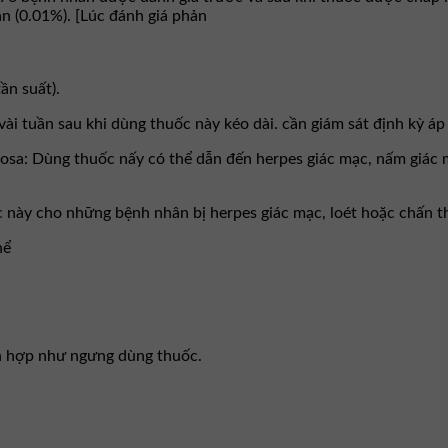
n (0.01%). [Lúc đánh giá phản
ần suất).
i tuần sau khi dùng thuốc này kéo dài. cần giám sát định kỳ áp l
sa: Dùng thuốc nấy có thể dẫn đến herpes giác mạc, nấm giác 
 này cho những bệnh nhân bị herpes giác mạc, loét hoặc chấn t
hể
ch hợp như ngưng dùng thuốc.