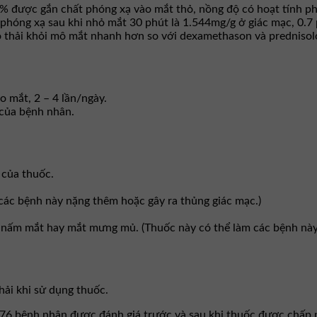
% được gắn chất phóng xạ vào mắt thỏ, nồng độ có hoạt tính phó
 phóng xạ sau khi nhỏ mắt 30 phút là 1.544mg/g ở giác mạc, 0.
 thải khỏi mô mắt nhanh hơn so với dexamethason và prednisolo
o mắt, 2 – 4 lần/ngày.
 của bệnh nhân.
 của thuốc.
 các bệnh này nặng thêm hoặc gây ra thủng giác mạc.)
h nấm mắt hay mắt mưng mủ. (Thuốc này có thể làm các bệnh này
ải khi sử dụng thuốc.
276 bệnh nhân được đánh giá trước và sau khi thuốc được chấp 