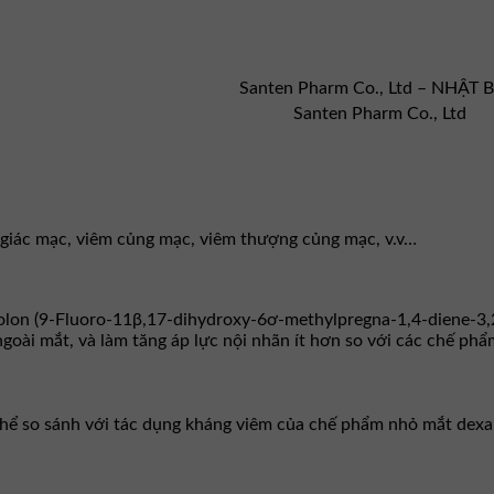
Santen Pharm Co., Ltd – NHẬT 
Santen Pharm Co., Ltd
 giác mạc, viêm củng mạc, viêm thượng củng mạc, v.v…
lon (9-Fluoro-11β,17-dihydroxy-6ơ-methylpregna-1,4-diene-3,20
 ngoài mắt, và làm tăng áp lực nội nhãn ít hơn so với các chế 
thể so sánh với tác dụng kháng viêm của chế phẩm nhỏ mắt de