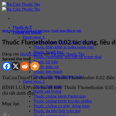
Bỏ
qua
nội
dung
Thuốc A-Z
Bệnh Học
,
Tai mũi họng
,
tai mũi họng
,
Thuốc dùng điều trị mắt
Thông tin thuốc
Danh mục 1
Thuốc Flumetholon 0,02 tác dụng, liều d
Thuốc Kháng Viêm, Giảm Phù Nề
Thuốc thần kinh & tuần hoàn não
Thuốc huyết học
Đăng vào
06/05/2022
bởi
Tra Cứu Thuốc Tây
Thuốc Hormone, nội tiết và tránh thai
Spread the love
Thuốc hô hấp
Thuốc giãn cơ
Thuốc tim mạch
Thuốc tiêu hóa đường ruột
TraCuuThuocTay chia sẻ: Thuốc Flumetholon 0,02 điều tr
Danh mục 2
Thuốc thải ghép
BÌNH LUẬN cuối bài để biết: Thuốc Flumetholon 0,02 
thuốc sát trùng
chi tiết dưới đây.
Thuốc chống bệnh Parkinson
Thuốc chống bệnh truyền nhiễm
Mục lục
Thuốc chống co giật, động kinh
Thuốc da liễu (bôi trên da)