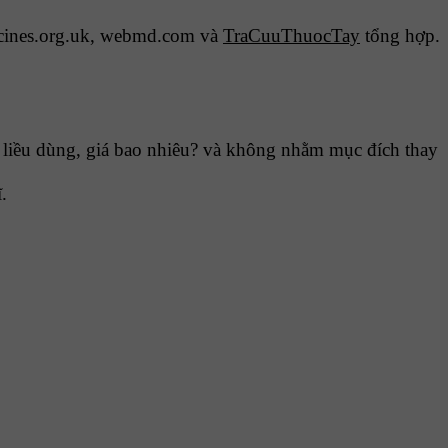
cines.org.uk, webmd.com và
TraCuuThuocTay
tổng hợp.
liều dùng, giá bao nhiêu? và không nhằm mục đích thay
.