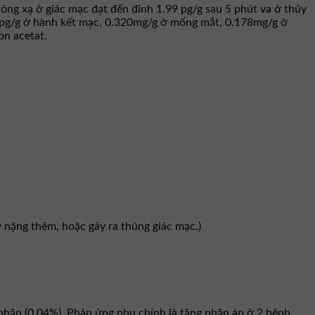
ng xạ ở giác mạc đạt đến đỉnh 1.99 pg/g sau 5 phút va ở thủy
7 pg/g ở hành kết mạc, 0.320mg/g ở mống mắt, 0.178mg/g ở
n acetat.
 nặng thêm, hoặc gây ra thủng giác mạc.)
nhận (0.04%). Phản ứng phụ chính là tăng nhãn áp ở 2 bệnh