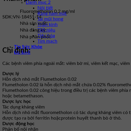
Danh mục 2
Nội tiết
Fluorometholon 0,2 mg/ml
Răng hàm mặt
SĐK:
VN-18451-14
Tai mũi họng
Nhà sản xuất:
Thần kinh
Tiết niệu
Nhà đăng ký:
Tiêu hóa
Nhà phân phối:
Tim mạch
Tin Sức Khỏe
Chỉ định:
Đo BMI
Các bệnh viêm phía ngoài mắt: viêm bờ mi, viêm kết mạc, viêm
Dược lý
Hỗn dịch nhỏ mắt Flumetholon 0.02
Flumetholon 0.02 là hỗn dịch nhỏ mắt chứa 0.02% fluorometho
Flumetholon 0.02 công hiệu trong điều trị các bệnh viêm phía
hoặc betamethason.
Dược lực học
Tác dụng kháng viêm
Hỗn dịch nhỏ mắt fluorometholon có tác dụng kháng viêm có 
được tạo ra bởi ferritin hoặcprotein huyết thanh bò ở thỏ.
Dược động học
Phân bố nội nhãn