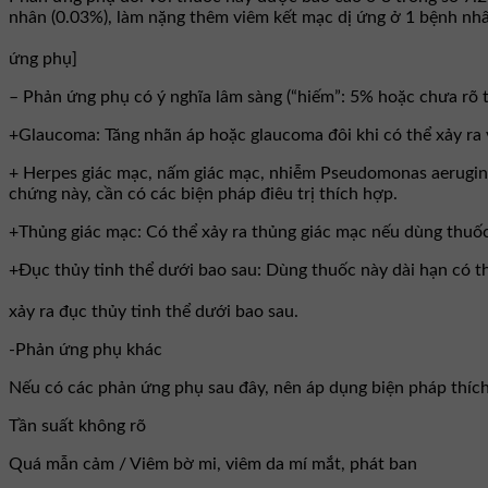
nhân (0.03%), làm nặng thêm viêm kết mạc dị ứng ở 1 bệnh nhâ
ứng phụ]
– Phản ứng phụ có ý nghĩa lâm sàng (“hiếm”: 5% hoặc chưa rõ t
+Glaucoma: Tăng nhãn áp hoặc glaucoma đôi khi có thể xảy ra và
+ Herpes giác mạc, nấm giác mạc, nhiễm Pseudomonas aerugino
chứng này, cần có các biện pháp điêu trị thích hợp.
+Thủng giác mạc: Có thể xảy ra thủng giác mạc nếu dùng thuốc
+Đục thủy tinh thể dưới bao sau: Dùng thuốc này dài hạn có t
xảy ra đục thủy tinh thể dưới bao sau.
-Phản ứng phụ khác
Nếu có các phản ứng phụ sau đây, nên áp dụng biện pháp thí
Tần suất không rõ
Quá mẫn cảm / Viêm bờ mi, viêm da mí mắt, phát ban