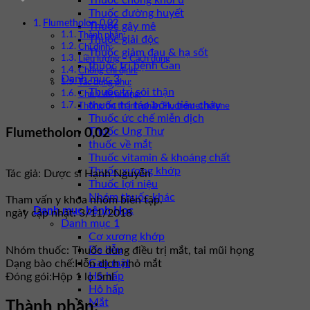
Thuốc chống khối u
Thuốc đường huyết
Flumetholon 0,02
Thuốc gây mê
Thành phần:
Thuốc giải độc
Chỉ định:
Thuốc giảm đau & hạ sốt
Liều lượng – Cách dùng
thuốc trị bệnh Gan
Chống chỉ định:
Danh mục 3
Tác dụng phụ:
Thuốc trị sỏi thận
Chú ý đề phòng:
thuốc trị táo bón, tiêu chảy
Thông tin thành phần Fluorometholone
Thuốc ức chế miễn dịch
Thuốc Ung Thư
Flumetholon 0,02
thuốc về mắt
Thuốc vitamin & khoáng chất
Thuốc xương khớp
Tác giả: Dược sĩ Hạnh Nguyễn
Thuốc lợi niệu
Nhóm thuốc khác
Tham vấn y khoa nhóm biên tập.
Danh mục bệnh Học
ngày cập nhật: 3/11/2018
Danh mục 1
Cơ xương khớp
Da liễu
Nhóm thuốc:
Thuốc dùng điều trị mắt, tai mũi họng
Gan mật
Dạng bào chế:
Hỗn dịch nhỏ mắt
Hô hấp
Đóng gói:
Hộp 1 lọ 5ml
Hô hấp
Mắt
Thành phần: