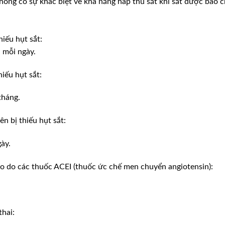
Không có sự khác biệt về khả năng hấp thu sắt khi sắt được bào 
iếu hụt sắt:
 mỗi ngày.
iếu hụt sắt:
tháng.
n bị thiếu hụt sắt:
ày.
o do các thuốc ACEI (thuốc ức chế men chuyển angiotensin):
hai: