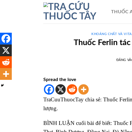
Bỏ
qua
THUỐC A
nội
dung
KHOÁNG CHẤT VÀ VIT
Thuốc Ferlin tác
ĐĂNG V
Spread the love
TraCuuThuocTay chia sẻ: Thuốc Ferlin đ
lượng.
BÌNH LUẬN cuối bài để biết: Thuốc F
Thơ, Bình Dương, Đồng Nai, Đà Nẵng. 