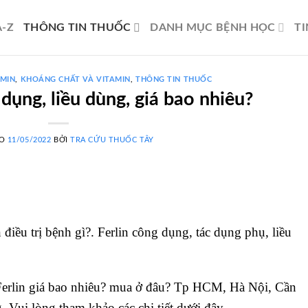
-Z
THÔNG TIN THUỐC
DANH MỤC BỆNH HỌC
TI
AMIN
,
KHOÁNG CHẤT VÀ VITAMIN
,
THÔNG TIN THUỐC
 dụng, liều dùng, giá bao nhiêu?
ÀO
11/05/2022
BỞI
TRA CỨU THUỐC TÂY
iều trị bệnh gì?. Ferlin công dụng, tác dụng phụ, liều
erlin giá bao nhiêu? mua ở đâu? Tp HCM, Hà Nội, Cần
Vui lòng tham khảo các chi tiết dưới đây.