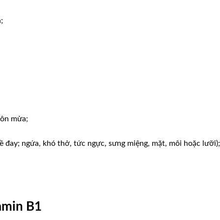
;
nôn mửa;
 đay; ngứa, khó thở, tức ngực, sưng miệng, mặt, môi hoặc lưỡi);
amin B1