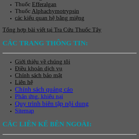
Thuốc
Efferalgan
Thuốc
Alphachymotrypsin
các kiểu quan hệ bằng miệng
Tổng hợp bài viết tại Tra Cứu Thuốc Tây
CÁC TRANG THÔNG TIN:
Giới thiệu về chúng tôi
Điều khoản dịch vụ
Chính sách bảo mật
Liên hệ
Chính sách quảng cáo
Phản ứng, khiếu nại
Quy trình biên tập nội dung
Sitemap
CÁC LIÊN KẾ BÊN NGOÀI: