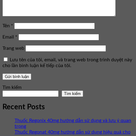
Tên
*
Email
*
Trang web
Lưu tên của tôi, email, và trang web trong trình duyệt này
cho lần bình luận kế tiếp của tôi.
Tìm kiếm
Tìm kiếm
Recent Posts
Thuốc Regonix 40mg hướng dẫn sử dụng và lưu ý quan
trọng
Thuốc Regonat 40mg hướng dẫn sử dụng hiệu quả cho