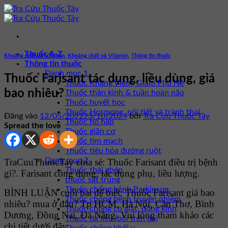
Bỏ
qua
nội
dung
Thuốc A-Z
Khoáng chất và Vitamin
,
Khoáng chất và Vitamin
,
Thông tin thuốc
Thông tin thuốc
Danh mục 1
Thuốc Farisant tác dụng, liều dùng, giá
Thuốc Kháng Viêm, Giảm Phù Nề
bao nhiêu?
Thuốc thần kinh & tuần hoàn não
Thuốc huyết học
Thuốc Hormone, nội tiết và tránh thai
Đăng vào
12/05/2022
23/10/2024
bởi
Tra Cứu Thuốc Tây
Thuốc hô hấp
Spread the love
Thuốc giãn cơ
Thuốc tim mạch
Thuốc tiêu hóa đường ruột
Danh mục 2
TraCuuThuocTay chia sẻ: Thuốc Farisant điều trị bệnh
Thuốc thải ghép
gì?. Farisant công dụng, tác dụng phụ, liều lượng.
thuốc sát trùng
Thuốc chống bệnh Parkinson
BÌNH LUẬN cuối bài để biết: Thuốc Farisant giá bao
Thuốc chống bệnh truyền nhiễm
nhiêu? mua ở đâu? Tp HCM, Hà Nội, Cần Thơ, Bình
Thuốc chống co giật, động kinh
Dương, Đồng Nai, Đà Nẵng. Vui lòng tham khảo các
Thuốc da liễu (bôi trên da)
chi tiết dưới đây.