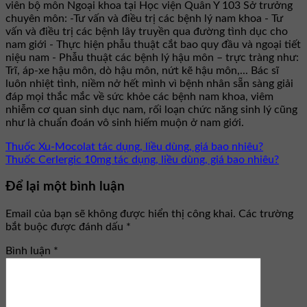
viên bộ môn Ngoại khoa tại Học viện Quân Y 103 Sở trưởng
chuyên môn: -Tư vấn và điều trị các bệnh lý nam khoa - Tư
vấn và điều trị các bệnh lây truyền qua đường tình dục cho
nam giới - Thực hiện phẫu thuật cắt bao quy đầu và ngoại tiết
niệu nam - Phẫu thuật các bệnh lý hậu môn – trực tràng như:
Trĩ, áp-xe hậu môn, dò hậu môn, nứt kẽ hậu môn,... Bác sĩ
luôn nhiệt tình, niềm nở hết mình vì bệnh nhân sẵn sàng giải
đáp mọi thắc mắc về sức khỏe các bệnh nam khoa, viêm
nhiễm cơ quan sinh dục nam, rối loạn chức năng sinh lý cũng
như là chuẩn đoán vô sinh hiếm muộn ở nam giới.
Thuốc Xu-Mocolat tác dụng, liều dùng, giá bao nhiêu?
Thuốc Cerlergic 10mg tác dụng, liều dùng, giá bao nhiêu?
Để lại một bình luận
Email của bạn sẽ không được hiển thị công khai.
Các trường
bắt buộc được đánh dấu
*
Bình luận
*