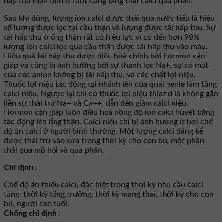
hấp thu mạn tính ở ruột cũng tăng thải calci qua phân.
Sau khi dùng, lượng ion calci được thải qua nước tiểu là hiệu
số lượng được lọc tại cầu thận và lượng được tái hấp thu. Sự
tái hấp thu ở ống thận rất có hiệu lực vì có đến hơn 98%
lượng ion calci lọc qua cầu thận được tái hấp thu vào máu.
Hiệu quả tái hấp thu được điều hoà chính bởi hormon cận
giáp và cũng bị ảnh hưởng bởi sự thanh lọc Na+, sự có mặt
của các anion không bị tái hấp thu, và các chất lợi niệu.
Thuốc lợi niệu tác động tại nhánh lên của quai henle làm tăng
calci niệu. Ngược lại chỉ có thuốc lợi niệu thiazid là không gắn
liền sự thải trừ Na+ và Ca++, dẫn đến giảm calci niệu.
Hormon cận giáp luôn điều hoà nồng độ ion calci huyết bằng
tác động lên ống thận. Calci niệu chỉ bị ảnh hưởng ít bởi chế
độ ăn calci ở người bình thường. Một lượng calci đáng kể
được thải trừ vào sữa trong thời kỳ cho con bú, một phần
thải qua mồ hôi và qua phân.
Chỉ định :
Chế độ ăn thiếu calci, đặc biệt trong thời kỳ nhu cầu calci
tăng: thời kỳ tăng trưởng, thời kỳ mang thai, thời kỳ cho con
bú, người cao tuổi.
Chống chỉ định :