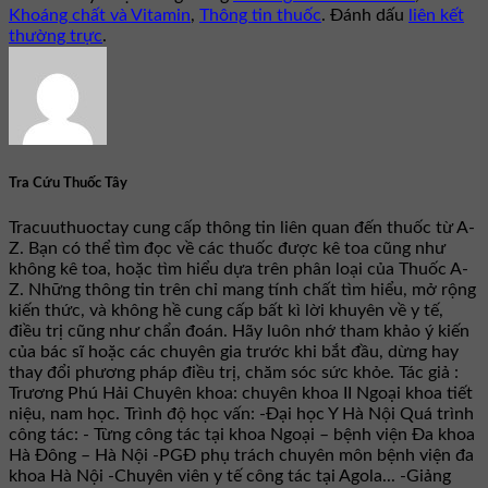
Khoáng chất và Vitamin
,
Thông tin thuốc
. Đánh dấu
liên kết
thường trực
.
Tra Cứu Thuốc Tây
Tracuuthuoctay cung cấp thông tin liên quan đến thuốc từ A-
Z. Bạn có thể tìm đọc về các thuốc được kê toa cũng như
không kê toa, hoặc tìm hiểu dựa trên phân loại của Thuốc A-
Z. Những thông tin trên chỉ mang tính chất tìm hiểu, mở rộng
kiến thức, và không hề cung cấp bất kì lời khuyên về y tế,
điều trị cũng như chẩn đoán. Hãy luôn nhớ tham khảo ý kiến
của bác sĩ hoặc các chuyên gia trước khi bắt đầu, dừng hay
thay đổi phương pháp điều trị, chăm sóc sức khỏe. Tác giả :
Trương Phú Hải Chuyên khoa: chuyên khoa II Ngoại khoa tiết
niệu, nam học. Trình độ học vấn: -Đại học Y Hà Nội Quá trình
công tác: - Từng công tác tại khoa Ngoại – bệnh viện Đa khoa
Hà Đông – Hà Nội -PGĐ phụ trách chuyên môn bệnh viện đa
khoa Hà Nội -Chuyên viên y tế công tác tại Agola... -Giảng