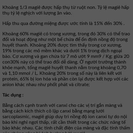
Khoảng 1/3 magiê được hấp thụ từ ruột non. Tỷ lệ magiê hấp
thụ tỷ lệ nghịch với lượng ăn vào.
Hấp thu qua đường miệng được ước tính là 15% đến 30% .
Khoảng 60% magiê có trong xương, trong đó 30% có thể trao
đổi và hoạt động như một bể chứa để ổn định nồng độ trong
huyết thanh. Khoảng 20% ​​được tìm thấy trong cơ xương,
19% trong các mô mềm khác và dưới 1% trong dịch ngoại
bào. Cơ xương và gan chứa từ 7 mô ướt 9 mm9 / Kg; giữa 20
con30% này có thể trao đổi dễ dàng. Ở người trưởng thành
khỏe mạnh, tổng magiê huyết thanh nằm trong khoảng 0,70
và 1,10 mmol / L. Khoảng 20% ​​trong số này là liên kết với
protein, 65% bị ion hóa và phần còn lại được kết hợp với các
anion khác nhau như phốt phát và citrate;
Tác dụng :
Bằng cách cạnh tranh với canxi cho các vị trí gắn màng và
bằng cách kích thích cô lập canxi bằng mạng lưới
sarcoplasmic, magiê giúp duy trì nồng độ ion canxi tự do nội
bào khi nghỉ ngơi thấp, rất cần thiết trong các chức năng tế
bào khác nhau. Các tính chất điện của màng và đặc tính thấm