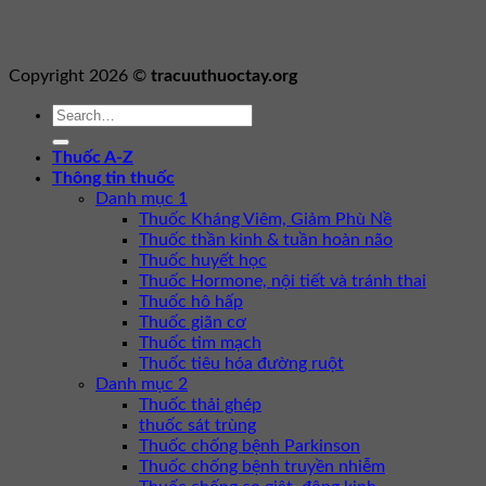
Copyright 2026 ©
tracuuthuoctay.org
Thuốc A-Z
Thông tin thuốc
Danh mục 1
Thuốc Kháng Viêm, Giảm Phù Nề
Thuốc thần kinh & tuần hoàn não
Thuốc huyết học
Thuốc Hormone, nội tiết và tránh thai
Thuốc hô hấp
Thuốc giãn cơ
Thuốc tim mạch
Thuốc tiêu hóa đường ruột
Danh mục 2
Thuốc thải ghép
thuốc sát trùng
Thuốc chống bệnh Parkinson
Thuốc chống bệnh truyền nhiễm