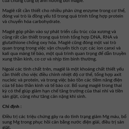
của chúng cũng bị ảnh hưởng bởi magiê.
Magiê rất cần thiết cho nhiều phản ứng enzyme trong cơ thể,
đóng vai trò là đồng yếu tố trong quá trình tổng hợp protein
và chuyển hóa carbohydrate.
Magiê góp phần vào sự phát triển cấu trúc của xương và
cũng rất cần thiết trong quá trình tổng hợp DNA, RNA và
glutathione chống oxy hóa. Magiê cũng đóng một vai trò
quan trọng trong việc vận chuyển tích cực các ion canxi và
kali qua màng tế bào, một quá trình quan trọng để dẫn truyền
xung thần kinh, co cơ và nhịp tim bình thường.
Ngoài các tính chất trên, magiê là một khoáng chất thiết yếu
cần thiết cho việc điều chỉnh nhiệt độ cơ thể, tổng hợp axit
nucleic và protein, và trong việc bảo tồn các tiềm năng điện
của tế bào thần kinh và tế bào cơ. Bổ sung magiê trong thai
kỳ có thể giúp giảm hạn chế tăng trưởng của thai nhi và tiền
sản giật, cũng như tăng cân nặng khi sinh.
Chỉ định :
Ðiều trị các triệu chứng gây ra do tình trạng giảm Mg máu, bổ
sung Mg trong phục hồi cân bằng nước điện giải, điều trị sản
giật.