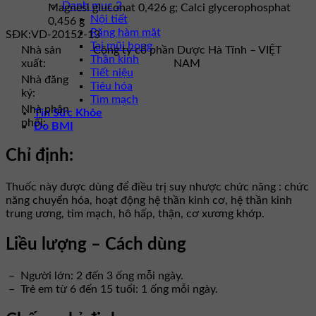
Danh mục 2
Magnesi gluconat 0,426 g; Calci glycerophosphat
Nội tiết
0,456 g
Răng hàm mặt
SĐK:
VD-20152-13
Tai mũi họng
Nhà sản
Công ty cổ phần Dược Hà Tĩnh – VIỆT
Thần kinh
xuất:
NAM
Tiết niệu
Nhà đăng
Tiêu hóa
ký:
Tim mạch
Nhà phân
Tin Sức Khỏe
phối:
Đo BMI
Chỉ định:
Thuốc này được dùng để điều trị suy nhược chức năng : chức
năng chuyển hóa, hoạt động hệ thần kinh cơ, hệ thần kinh
trung ương, tim mạch, hô hấp, thận, cơ xương khớp.
Liều lượng – Cách dùng
– Người lớn: 2 đến 3 ống mỗi ngày.
– Trẻ em từ 6 đến 15 tuổi: 1 ống mỗi ngày.