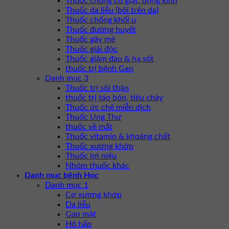
Thuốc chống co giật, động kinh
Thuốc da liễu (bôi trên da)
Thuốc chống khối u
Thuốc đường huyết
Thuốc gây mê
Thuốc giải độc
Thuốc giảm đau & hạ sốt
thuốc trị bệnh Gan
Danh mục 3
Thuốc trị sỏi thận
thuốc trị táo bón, tiêu chảy
Thuốc ức chế miễn dịch
Thuốc Ung Thư
thuốc về mắt
Thuốc vitamin & khoáng chất
Thuốc xương khớp
Thuốc lợi niệu
Nhóm thuốc khác
Danh mục bệnh Học
Danh mục 1
Cơ xương khớp
Da liễu
Gan mật
Hô hấp