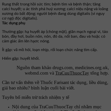
Rung thất trong hồi sức tim; bệnh tim và bệnh thận; tăng
calci huyết; u ác tính phá huỷ xương; calci niệu nặng và loãng
xương do bất động; người bệnh đang dùng digitalis (vì nguy
cơ ngộ độc digitalis).
Tác dụng phụ
Thường gặp: hạ huyết áp (chóng mặt), giãn mạch ngoại vi, táo
bón, đầy hơi, buồn nôn, nôn, đỏ da, nổi ban, đau và hoặc có
cảm giác ấm lên hạơc nóng.
Ít gặp: vã mồ hôi, loạn nhịp, rối loạn chức năng tim cấp.
Hiếm gặp: huyết khối.
Nguồn tham khảo drugs.com, medicines.org.uk,
webmd.com và
TraCuuThuocTay
tổng hợp.
Cần tư vấn thêm về Thuốc Farisant tác dụng, liều dùng,
giá bao nhiêu? bình luận cuối bài viết.
Tuyên bố miễn trừ trách nhiệm y tế
Nội dung của TraCuuThuocTay chỉ nhằm mục