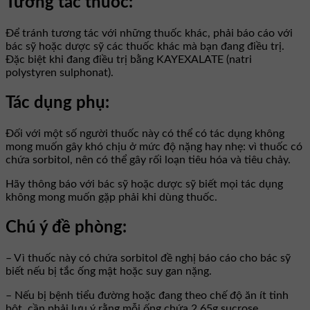
Tương tác thuốc:
Để tránh tương tác với những thuốc khác, phải báo cáo với
bác sỹ hoặc dược sỹ các thuốc khác mà bạn đang điều trị.
Đặc biệt khi đang điều trị bằng KAYEXALATE (natri
polystyren sulphonat).
Tác dụng phụ:
Đối với một số người thuốc này có thể có tác dụng không
mong muốn gây khó chịu ở mức độ nặng hay nhẹ: vì thuốc có
chứa sorbitol, nên có thể gây rối loạn tiêu hóa và tiêu chảy.
Hãy thông báo với bác sỹ hoặc dược sỹ biết mọi tác dụng
không mong muốn gặp phải khi dùng thuốc.
Chú ý đề phòng:
– Vì thuốc này có chứa sorbitol đề nghị báo cáo cho bác sỹ
biết nếu bị tắc ống mật hoặc suy gan nặng.
– Nếu bị bệnh tiểu đường hoặc đang theo chế độ ăn ít tinh
bột, cần phải lưu ý rằng mỗi ống chứa 2,65g sucrose.