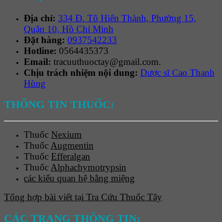
Địa chỉ:
334 Đ. Tô Hiến Thành, Phường 15,
Quận 10, Hồ Chí Minh
Đặt hàng:
0937542233
Hotline:
0564435373
Email:
tracuuthuoctay@gmail.com.
Chịu trách nhiệm nội dung:
Dược sĩ Cao Thanh
Hùng
THÔNG TIN THUỐC:
Thuốc
Nexium
Thuốc
Augmentin
Thuốc
Efferalgan
Thuốc
Alphachymotrypsin
các kiểu quan hệ bằng miệng
Tổng hợp bài viết tại Tra Cứu Thuốc Tây
CÁC TRANG THÔNG TIN: