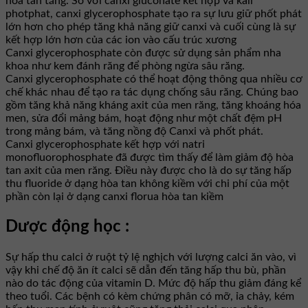
hòa tan tăng. So với canxi gluconate kết hợp và kali
photphat, canxi glycerophosphate tạo ra sự lưu giữ phốt phát
lớn hơn cho phép tăng khả năng giữ canxi và cuối cùng là sự
kết hợp lớn hơn của các ion vào cấu trúc xương
Canxi glycerophosphate còn được sử dụng sản phẩm nha
khoa như kem đánh răng để phòng ngừa sâu răng.
Canxi glycerophosphate có thể hoạt động thông qua nhiều cơ
chế khác nhau để tạo ra tác dụng chống sâu răng. Chúng bao
gồm tăng khả năng kháng axit của men răng, tăng khoáng hóa
men, sửa đổi mảng bám, hoạt động như một chất đệm pH
trong mảng bám, và tăng nồng độ Canxi và phốt phát.
Canxi glycerophosphate kết hợp với natri
monofluorophosphate đã được tìm thấy để làm giảm độ hòa
tan axit của men răng. Điều này được cho là do sự tăng hấp
thu fluoride ở dạng hòa tan không kiềm với chi phí của một
phần còn lại ở dạng canxi florua hòa tan kiềm
Dược động học :
Sự hấp thu calci ở ruột tỷ lệ nghịch với lượng calci ăn vào, vì
vậy khi chế độ ăn ít calci sẽ dẫn đến tăng hấp thu bù, phần
nào do tác động của vitamin D. Mức độ hấp thu giảm đáng kể
theo tuổi. Các bệnh có kèm chứng phân có mỡ, ỉa chảy, kém