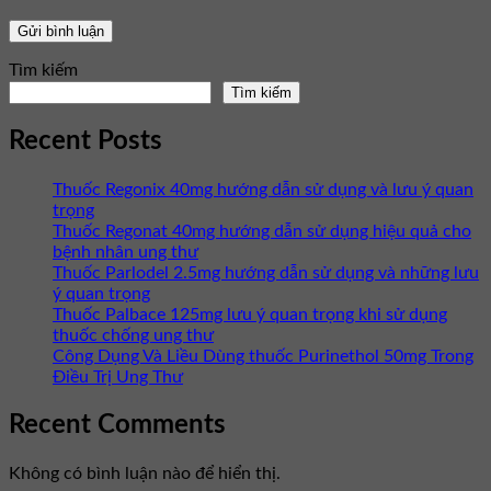
Tìm kiếm
Tìm kiếm
Recent Posts
Thuốc Regonix 40mg hướng dẫn sử dụng và lưu ý quan
trọng
Thuốc Regonat 40mg hướng dẫn sử dụng hiệu quả cho
bệnh nhân ung thư
Thuốc Parlodel 2.5mg hướng dẫn sử dụng và những lưu
ý quan trọng
Thuốc Palbace 125mg lưu ý quan trọng khi sử dụng
thuốc chống ung thư
Công Dụng Và Liều Dùng thuốc Purinethol 50mg Trong
Điều Trị Ung Thư
Recent Comments
Không có bình luận nào để hiển thị.