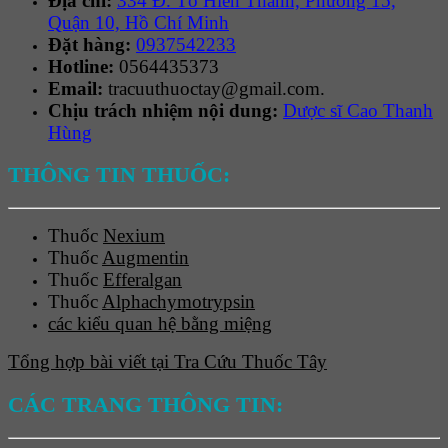
Địa chỉ:
334 Đ. Tô Hiến Thành, Phường 15,
Quận 10, Hồ Chí Minh
Đặt hàng:
0937542233
Hotline:
0564435373
Email:
tracuuthuoctay@gmail.com.
Chịu trách nhiệm nội dung:
Dược sĩ Cao Thanh
Hùng
THÔNG TIN THUỐC:
Thuốc
Nexium
Thuốc
Augmentin
Thuốc
Efferalgan
Thuốc
Alphachymotrypsin
các kiểu quan hệ bằng miệng
Tổng hợp bài viết tại Tra Cứu Thuốc Tây
CÁC TRANG THÔNG TIN: