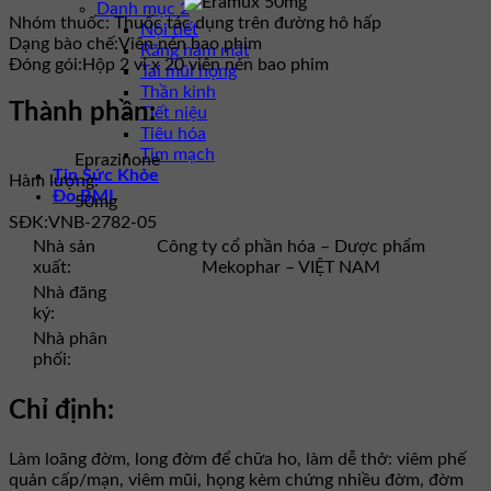
Danh mục 2
Nhóm thuốc:
Thuốc tác dụng trên đường hô hấp
Nội tiết
Dạng bào chế:
Viên nén bao phim
Răng hàm mặt
Đóng gói:
Hộp 2 vỉ x 20 viên nén bao phim
Tai mũi họng
Thần kinh
Thành phần:
Tiết niệu
Tiêu hóa
Tim mạch
Eprazinone
Tin Sức Khỏe
Hàm lượng:
Đo BMI
50mg
SĐK:
VNB-2782-05
Nhà sản
Công ty cổ phần hóa – Dược phẩm
xuất:
Mekophar – VIỆT NAM
Nhà đăng
ký:
Nhà phân
phối:
Chỉ định:
Làm loãng đờm, long đờm để chữa ho, làm dễ thở: viêm phế
quản cấp/mạn, viêm mũi, họng kèm chứng nhiều đờm, đờm