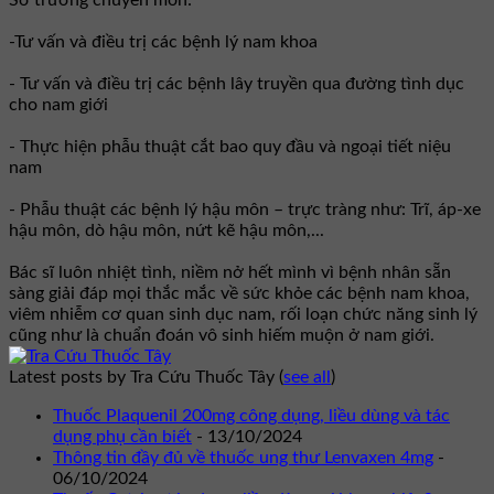
Sở trưởng chuyên môn:
-Tư vấn và điều trị các bệnh lý nam khoa
- Tư vấn và điều trị các bệnh lây truyền qua đường tình dục
cho nam giới
- Thực hiện phẫu thuật cắt bao quy đầu và ngoại tiết niệu
nam
- Phẫu thuật các bệnh lý hậu môn – trực tràng như: Trĩ, áp-xe
hậu môn, dò hậu môn, nứt kẽ hậu môn,...
Bác sĩ luôn nhiệt tình, niềm nở hết mình vì bệnh nhân sẵn
sàng giải đáp mọi thắc mắc về sức khỏe các bệnh nam khoa,
viêm nhiễm cơ quan sinh dục nam, rối loạn chức năng sinh lý
cũng như là chuẩn đoán vô sinh hiếm muộn ở nam giới.
Latest posts by Tra Cứu Thuốc Tây
(
see all
)
Thuốc Plaquenil 200mg công dụng, liều dùng và tác
dụng phụ cần biết
- 13/10/2024
Thông tin đầy đủ về thuốc ung thư Lenvaxen 4mg
-
06/10/2024