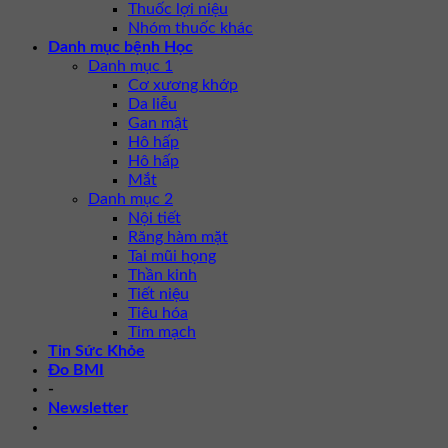
Thuốc lợi niệu
Nhóm thuốc khác
Danh mục bệnh Học
Danh mục 1
Cơ xương khớp
Da liễu
Gan mật
Hô hấp
Hô hấp
Mắt
Danh mục 2
Nội tiết
Răng hàm mặt
Tai mũi họng
Thần kinh
Tiết niệu
Tiêu hóa
Tim mạch
Tin Sức Khỏe
Đo BMI
-
Newsletter