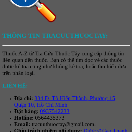
THÔNG TIN TRACUUTHUOCTAY:
Thuốc A-Z từ Tra Cứu Thuốc Tây cung cấp thông tin
liên quan đến thuốc. Bạn có thể tìm đọc về các thuốc
được kê toa cũng như không kê toa, hoặc tìm hiểu dựa
trên phân loại.
LIÊN HỆ:
Địa chỉ:
334 Đ. Tô Hiến Thành, Phường 15,
Quận 10, Hồ Chí Minh
Đặt hàng:
0937542233
Hotline:
0564435373
Email:
tracuuthuoctay@gmail.com.
Chịu trách nhiệm nội dung:
Dược sĩ Cao Thanh