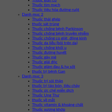
Thuốc giãn cơ
Thuốc tim mạch
Thuốc tiêu hóa đường ruột
Danh mục 2
Thuốc thải ghép
thuốc sát trùng
Thuốc chống bệnh Parkinson
Thuốc chống bệnh truyền nhiễm
Thuốc chống co giật, động kinh
Thuốc da liễu (bôi trên da)
Thuốc chống khối u
Thuốc đường huyết
Thuốc gây mê
Thuốc giải độc
Thuốc giảm đau & hạ sốt
thuốc trị bệnh Gan
Danh mục 3
Thuốc trị sỏi thận
thuốc trị táo bón, tiêu chảy
Thuốc ức chế miễn dịch
Thuốc Ung Thư
thuốc về mắt
Thuốc vitamin & khoáng chất
Thuốc xương khớp