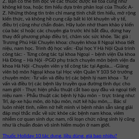
Z. Bạn có thể tìm đọc về các thuốc được kê toa cũng như
không kê toa, hoặc tìm hiểu dựa trên phân loại của Thuốc A-
Z. Những thông tin trên chỉ mang tính chất tìm hiểu, mở rộng
kiến thức, và không hề cung cấp bất kì lời khuyên về y tế,
điều trị cũng như chẩn đoán. Hãy luôn nhớ tham khảo ý kiến
của bác sĩ hoặc các chuyên gia trước khi bắt đầu, dừng hay
thay đổi phương pháp điều trị, chăm sóc sức khỏe. Tác giả :
Trương Phú Hải Chuyên khoa: chuyên khoa II Ngoại khoa tiết
niệu, nam học. Trình độ học vấn: -Đại học Y Hà Nội Quá trình
công tác: - Từng công tác tại khoa Ngoại – bệnh viện Đa khoa
Hà Đông – Hà Nội -PGĐ phụ trách chuyên môn bệnh viện đa
khoa Hà Nội -Chuyên viên y tế công tác tại Agola... -Giảng
viên bộ môn Ngoại khoa tại Học viện Quân Y 103 Sở trưởng
chuyên môn: -Tư vấn và điều trị các bệnh lý nam khoa - Tư
vấn và điều trị các bệnh lây truyền qua đường tình dục cho
nam giới - Thực hiện phẫu thuật cắt bao quy đầu và ngoại tiết
niệu nam - Phẫu thuật các bệnh lý hậu môn – trực tràng như:
Trĩ, áp-xe hậu môn, dò hậu môn, nứt kẽ hậu môn,... Bác sĩ
luôn nhiệt tình, niềm nở hết mình vì bệnh nhân sẵn sàng giải
đáp mọi thắc mắc về sức khỏe các bệnh nam khoa, viêm
nhiễm cơ quan sinh dục nam, rối loạn chức năng sinh lý cũng
như là chuẩn đoán vô sinh hiếm muộn ở nam giới.
Thuốc Holiday 10 tác dụng, liều dùng, giá bao nhiêu?