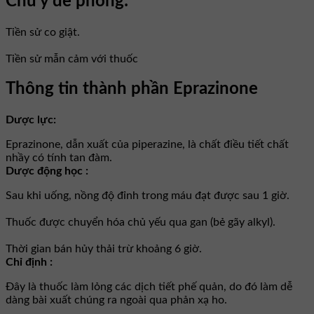
Chú ý đề phòng:
Tiền sử co giật.
Tiền sử mẫn cảm với thuốc
Thông tin thành phần Eprazinone
Dược lực:
Eprazinone, dẫn xuất của piperazine, là chất điều tiết chất
nhầy có tính tan đàm.
Dược động học :
Sau khi uống, nồng độ đỉnh trong máu đạt được sau 1 giờ.
Thuốc được chuyển hóa chủ yếu qua gan (bẻ gãy alkyl).
Thời gian bán hủy thải trừ khoảng 6 giờ.
Chỉ định :
Ðây là thuốc làm lỏng các dịch tiết phế quản, do đó làm dễ
dàng bài xuất chúng ra ngoài qua phản xạ ho.