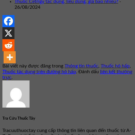
Thuốc Cetrigy tác dụng, liều dùng, giá bao nhiêu?
-
26/08/2024
Bài viết này được đăng trong
Thông tin thuốc
,
Thuốc hô hấp
,
Thuốc tác dụng trên đường hô hấp
. Đánh dấu
liên kết thường
trực
.
Tra Cứu Thuốc Tây
Tracuuthuoctay cung cấp thông tin liên quan đến thuốc từ A-