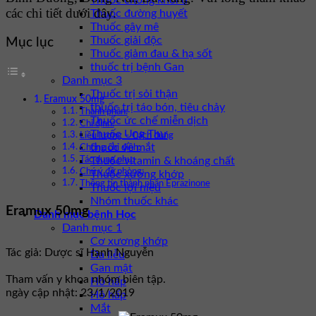
Thuốc chống khối u
các chi tiết dưới đây.
Thuốc đường huyết
Thuốc gây mê
Thuốc giải độc
Mục lục
Thuốc giảm đau & hạ sốt
thuốc trị bệnh Gan
Danh mục 3
Thuốc trị sỏi thận
Eramux 50mg
thuốc trị táo bón, tiêu chảy
Thành phần:
Thuốc ức chế miễn dịch
Chỉ định:
Thuốc Ung Thư
Liều lượng – Cách dùng
thuốc về mắt
Chống chỉ định:
Thuốc vitamin & khoáng chất
Tác dụng phụ:
Chú ý đề phòng:
Thuốc xương khớp
Thông tin thành phần Eprazinone
Thuốc lợi niệu
Nhóm thuốc khác
Eramux 50mg
Danh mục bệnh Học
Danh mục 1
Cơ xương khớp
Tác giả: Dược sĩ Hạnh Nguyễn
Da liễu
Gan mật
Tham vấn y khoa nhóm biên tập.
Hô hấp
ngày cập nhật: 23/1/2019
Hô hấp
Mắt