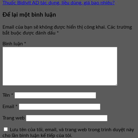
Thuốc Bidivit AD tác dụng, liều dùng, giá bao nhiêu?
Để lại một bình luận
Email của bạn sẽ không được hiển thị công khai.
Các trường
bắt buộc được đánh dấu
*
Bình luận
*
Tên
*
Email
*
Trang web
Lưu tên của tôi, email, và trang web trong trình duyệt này
cho lần bình luận kế tiếp của tôi.