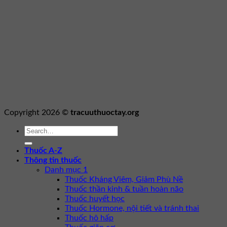
Copyright 2026 ©
tracuuthuoctay.org
Thuốc A-Z
Thông tin thuốc
Danh mục 1
Thuốc Kháng Viêm, Giảm Phù Nề
Thuốc thần kinh & tuần hoàn não
Thuốc huyết học
Thuốc Hormone, nội tiết và tránh thai
Thuốc hô hấp