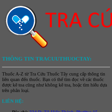
THÔNG TIN TRACUUTHUOCTAY:
Thuốc A-Z từ Tra Cứu Thuốc Tây cung cấp thông tin
liên quan đến thuốc. Bạn có thể tìm đọc về các thuốc
được kê toa cũng như không kê toa, hoặc tìm hiểu dựa
trên phân loại.
LIÊN HỆ: