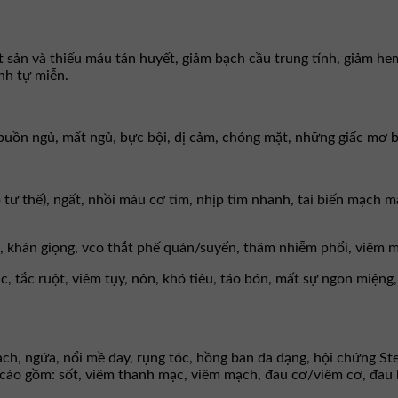
 sản và thiếu máu tán huyết, giảm bạch cầu trung tính, giảm hem
nh tự miễn.
 buồn ngủ, mất ngủ, bực bội, dị cảm, chóng mặt, những giấc mơ b
 tư thế), ngất, nhồi máu cơ tim, nhịp tim nhanh, tai biến mạch m
, khán giọng, vco thắt phế quản/suyển, thâm nhiễm phổi, viêm m
ác, tắc ruột, viêm tụy, nôn, khó tiêu, táo bón, mất sự ngon miệng,
ch, ngứa, nổi mề đay, rụng tóc, hồng ban đa dạng, hội chứng St
áo gồm: sốt, viêm thanh mạc, viêm mạch, đau cơ/viêm cơ, đau 