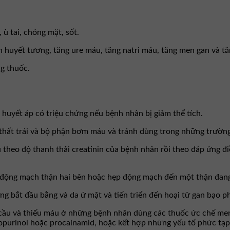
 ù tai, chóng mặt, sốt.
n huyết tương, tăng ure máu, tăng natri máu, tăng men gan và tă
ng thuốc.
huyết áp có triệu chứng nếu bệnh nhân bị giảm thể tích.
thất trái và bộ phận bơm máu và tránh dùng trong những trường
 theo độ thanh thải creatinin của bệnh nhân rồi theo đáp ứng đi
 động mạch thận hai bên hoặc hẹp động mạch đến một thận đan
 bắt đầu bằng và da ứ mật và tiến triển đến hoại tử gan bạo ph
u cầu và thiếu máu ở những bệnh nhân dùng các thuốc ức chế me
llopurinol hoặc procainamid, hoặc kết hợp những yếu tố phức tạp