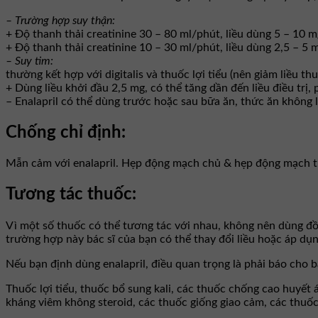
– Trường hợp suy thận:
+ Độ thanh thải creatinine 30 – 80 ml/phút, liều dùng 5 – 10 
+ Độ thanh thải creatinine 10 – 30 ml/phút, liều dùng 2,5 – 5 
– Suy tim:
thường kết hợp với digitalis và thuốc lợi tiểu (nên giảm liều th
+ Dùng liều khởi đầu 2,5 mg, có thể tăng dần đến liều điều trị,
– Enalapril có thể dùng trước hoặc sau bữa ăn, thức ăn không 
Chống chỉ định:
Mẫn cảm với enalapril. Hẹp động mạch chủ & hẹp động mạch t
Tương tác thuốc:
Vì một số thuốc có thể tương tác với nhau, không nên dùng đồn
trường hợp này bác sĩ của bạn có thể thay đổi liều hoặc áp dụ
Nếu bạn định dùng enalapril, điều quan trọng là phải báo cho 
Thuốc lợi tiểu, thuốc bổ sung kali, các thuốc chống cao huyết
kháng viêm không steroid, các thuốc giống giao cảm, các thuốc t