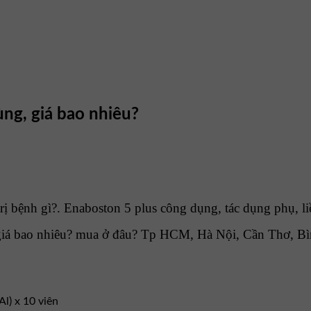
ùng, giá bao nhiêu?
ị bệnh gì?. Enaboston 5 plus công dụng, tác dụng phụ, li
giá bao nhiêu? mua ở đâu? Tp HCM, Hà Nội, Cần Thơ, Bì
Al) x 10 viên