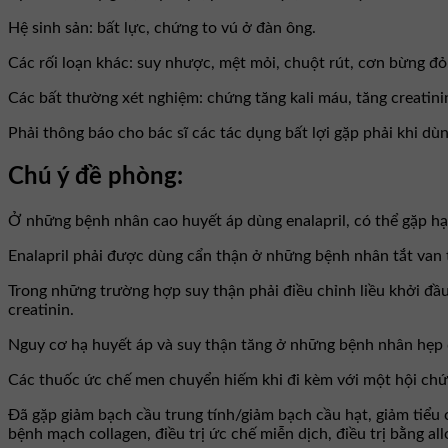
Hệ sinh sản: bất lực, chứng to vú ở đàn ông.
Các rối loạn khác: suy nhược, mệt mỏi, chuột rút, cơn bừng đỏ,
Các bất thường xét nghiệm: chứng tăng kali máu, tăng creatini
Phải thông báo cho bác sĩ các tác dụng bất lợi gặp phải khi dù
Chú ý đề phòng:
Ở những bệnh nhân cao huyết áp dùng enalapril, có thể gặp hạ 
Enalapril phải được dùng cẩn thận ở những bệnh nhân tắt van 
Trong những trường hợp suy thận phải điều chỉnh liều khởi đầu
creatinin.
Nguy cơ hạ huyết áp và suy thận tăng ở những bệnh nhân hẹp
Các thuốc ức chế men chuyển hiếm khi đi kèm với một hội chứng
Đã gặp giảm bạch cầu trung tính/giảm bạch cầu hạt, giảm tiể
bệnh mạch collagen, điều trị ức chế miễn dịch, điều trị bằng a