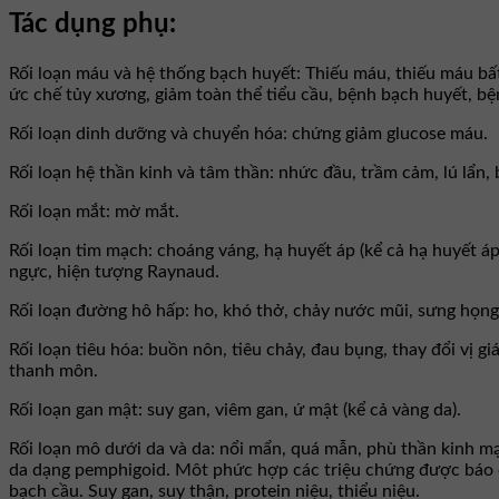
Tác dụng phụ:
Rối loạn máu và hệ thống bạch huyết: Thiếu máu, thiếu máu bất
ức chế tủy xương, giảm toàn thể tiểu cầu, bệnh bạch huyết, bệ
Rối loạn dinh dưỡng và chuyển hóa: chứng giảm glucose máu.
Rối loạn hệ thần kinh và tâm thần: nhức đầu, trầm cảm, lú lẩn,
Rối loạn mắt: mờ mắt.
Rối loạn tim mạch: choáng váng, hạ huyết áp (kể cả hạ huyết áp
ngực, hiện tượng Raynaud.
Rối loạn đường hô hấp: ho, khó thở, chảy nước mũi, sưng họng
Rối loạn tiêu hóa: buồn nôn, tiêu chảy, đau bụng, thay đổi vị gi
thanh môn.
Rối loạn gan mật: suy gan, viêm gan, ứ mật (kể cả vàng da).
Rối loạn mô dưới da và da: nổi mẩn, quá mẫn, phù thần kinh mạ
da dạng pemphigoid. Môt phức hợp các triệu chứng được báo c
bạch cầu. Suy gan, suy thận, protein niệu, thiểu niệu.