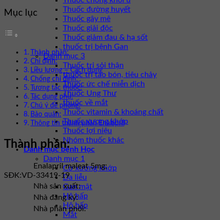
Thuốc chống khối u
Thuốc đường huyết
Mục lục
Thuốc gây mê
Thuốc giải độc
Thuốc giảm đau & hạ sốt
thuốc trị bệnh Gan
Thành phần:
Danh mục 3
Chỉ định:
Thuốc trị sỏi thận
Liều lượng – Cách dùng
thuốc trị táo bón, tiêu chảy
Chống chỉ định:
Thuốc ức chế miễn dịch
Tương tác thuốc:
Thuốc Ung Thư
Tác dụng phụ:
thuốc về mắt
Chú ý đề phòng:
Thuốc vitamin & khoáng chất
Bảo quản:
Thuốc xương khớp
Thông tin thành phần Enalapril
Thuốc lợi niệu
Nhóm thuốc khác
Thành phần:
Danh mục bệnh Học
Danh mục 1
Enalapril maleat 5mg;
Cơ xương khớp
SĐK:
VD-33419-19
Da liễu
Nhà sản xuất:
Gan mật
Hô hấp
Nhà đăng ký:
Hô hấp
Nhà phân phối:
Mắt