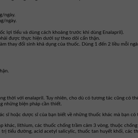
mg/ngày.
mg/ngày.
uốc lợi tiểu và dùng cách khoảng trước khi dùng Enalapril).
 phải được thực hiện dưới sự theo dõi cẩn thận.
làm thay đổi sinh khả dụng của thuốc. Dùng 1 đến 2 liều mỗi ngà
hận.
g thời với enalapril. Tuy nhiên, cho dù có tương tác cũng có thể
ng những biện pháp cần thiết.
bác sĩ hoặc dược sĩ của bạn biết về những thuốc khác mà bạn có 
 áp khác, lithium, các thuốc chống trầm cảm 3 vòng, thuộc chống
rị tiểu đường, acid acetyl salicylic, thuốc tan huyết khối, các 