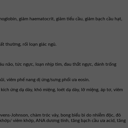
oglobin, giảm haematocrit, giảm tiểu cầu, giảm bạch cầu hạt,
ất thường, rối loạn giác ngủ.
áu não, tức ngực, loạn nhịp tim, đau thắt ngực, đánh trống
ũi, viêm phế nang dị ứng/sưng phổi ưa eosin.
 kích ứng dạ dày, khó miệng, loét dạ dày, lỡ miệng, áp tơ, viêm
evens-Johnson, chàm tróc vảy, bong biểu bì do nhiễm độc, đỏ
khớp/ viêm khớp, ANA dương tính, tăng bạch cầu ưa acid, tăng