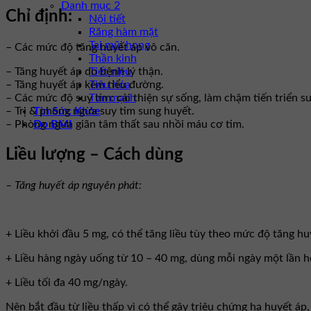
Danh mục 2
Chỉ định:
Nội tiết
Răng hàm mặt
Tai mũi họng
– Các mức độ tăng huyết áp vô căn.
Thần kinh
– Tăng huyết áp do bệnh lý thận.
Tiết niệu
– Tăng huyết áp kèm tiểu đường.
Tiêu hóa
– Các mức độ suy tim: cải thiện sự sống, làm chậm tiến triển su
Tim mạch
– Trị & phòng ngừa suy tim sung huyết.
Tin Sức Khỏe
– Phòng ngừa giãn tâm thất sau nhồi máu cơ tim.
Đo BMI
Liều lượng – Cách dùng
– Tăng huyết áp nguyên phát:
+ Liều khởi đầu 5 mg, có thể tăng liều tùy theo mức độ tăng huyế
+ Liều hàng ngày uống từ 10 – 40 mg, dùng mỗi ngày một lần ho
+ Liều tối đa 40 mg/ngày.
Nên bắt đầu từ liều thấp vì có thể gây triệu chứng hạ huyết áp,