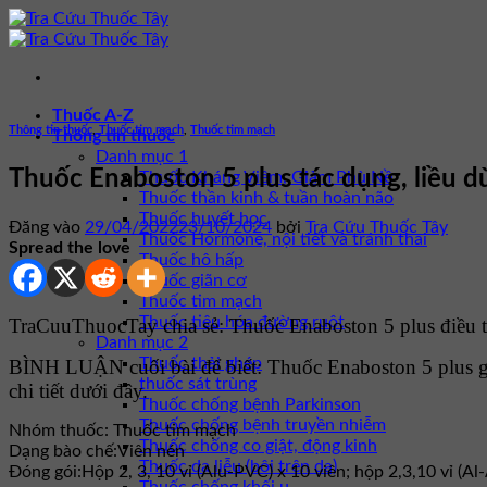
Bỏ
qua
nội
dung
Thuốc A-Z
Thông tin thuốc
,
Thuốc tim mạch
,
Thuốc tim mạch
Thông tin thuốc
Danh mục 1
Thuốc Enaboston 5 plus tác dụng, liều d
Thuốc Kháng Viêm, Giảm Phù Nề
Thuốc thần kinh & tuần hoàn não
Thuốc huyết học
Đăng vào
29/04/2022
23/10/2024
bởi
Tra Cứu Thuốc Tây
Thuốc Hormone, nội tiết và tránh thai
Spread the love
Thuốc hô hấp
Thuốc giãn cơ
Thuốc tim mạch
Thuốc tiêu hóa đường ruột
TraCuuThuocTay chia sẻ: Thuốc Enaboston 5 plus điều tr
Danh mục 2
Thuốc thải ghép
BÌNH LUẬN cuối bài để biết: Thuốc Enaboston 5 plus 
thuốc sát trùng
chi tiết dưới đây.
Thuốc chống bệnh Parkinson
Thuốc chống bệnh truyền nhiễm
Nhóm thuốc:
Thuốc tim mạch
Thuốc chống co giật, động kinh
Dạng bào chế:
Viên nén
Thuốc da liễu (bôi trên da)
Đóng gói:
Hộp 2, 3, 10 vỉ (Alu-PVC) x 10 viên; hộp 2,3,10 vỉ (Al-