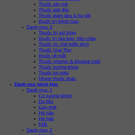
Thuốc gây mê
Thuốc giải độc
Thuốc giảm đau & hạ sốt
thuốc trị bệnh Gan
Danh mục 3
Thuốc trị sỏi thận
thuốc trị táo bón, tiêu chảy
Thuốc ức chế miễn dịch
Thuốc Ung Thư
thuốc về mắt
Thuốc vitamin & khoáng chất
Thuốc xương khớp
Thuốc lợi niệu
Nhóm thuốc khác
Danh mục bệnh Học
Danh mục 1
Cơ xương khớp
Da liễu
Gan mật
Hô hấp
Hô hấp
Mắt
Danh mục 2