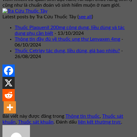
cũng như là chuẩn đoán vô sinh hiếm muộn ở nam giới.
Latest posts by Tra Cứu Thuốc Tây
(
see all
)
Thuốc Plaquenil 200mg công dụng, liều dùng và tác
dụng phụ cần biết
- 13/10/2024
Thông tin đầy đủ về thuốc ung thư Lenvaxen 4mg
-
06/10/2024
Thuốc Cetrigy tác dụng, liều dùng, giá bao nhiêu?
-
26/08/2024
Bài viết này được đăng trong
Thông tin thuốc
,
Thuốc sát
khuẩn
,
Thuốc sát khuẩn
. Đánh dấu
liên kết thường trực
.