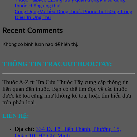
Thuốc Palbace 125mg lưu ý quan trọng khi sử dụng
thuốc chống ung thư
Công Dụng Và Liều Dùng thuốc Purinethol 50mg Trong
Điều Trị Ung Thư
Recent Comments
Không có bình luận nào để hiển thị.
THÔNG TIN TRACUUTHUOCTAY:
Thuốc A-Z từ Tra Cứu Thuốc Tây cung cấp thông tin
liên quan đến thuốc. Bạn có thể tìm đọc về các thuốc
được kê toa cũng như không kê toa, hoặc tìm hiểu dựa
trên phân loại.
LIÊN HỆ:
Địa chỉ:
334 Đ. Tô Hiến Thành, Phường 15,
Quận 10, Hồ Chí Minh