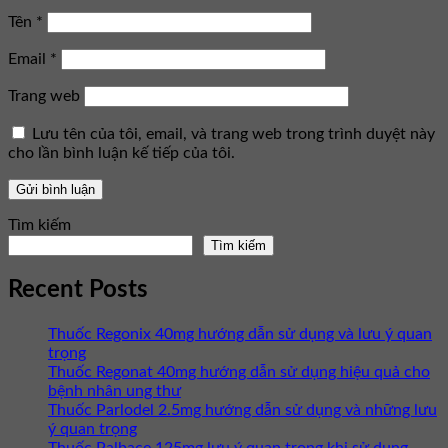
Tên
*
Email
*
Trang web
Lưu tên của tôi, email, và trang web trong trình duyệt này
cho lần bình luận kế tiếp của tôi.
Tìm kiếm
Tìm kiếm
Recent Posts
Thuốc Regonix 40mg hướng dẫn sử dụng và lưu ý quan
trọng
Thuốc Regonat 40mg hướng dẫn sử dụng hiệu quả cho
bệnh nhân ung thư
Thuốc Parlodel 2.5mg hướng dẫn sử dụng và những lưu
ý quan trọng