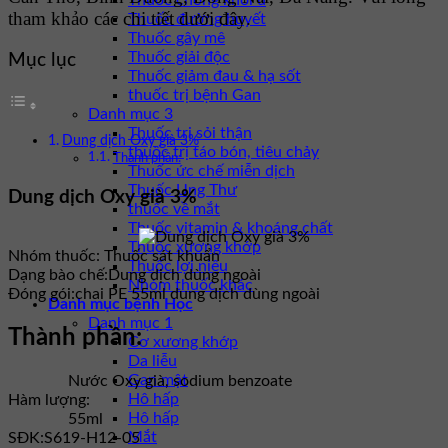
Thuốc chống khối u
tham khảo các chi tiết dưới đây.
Thuốc đường huyết
Thuốc gây mê
Thuốc giải độc
Mục lục
Thuốc giảm đau & hạ sốt
thuốc trị bệnh Gan
Danh mục 3
Thuốc trị sỏi thận
Dung dịch Oxy già 3%
thuốc trị táo bón, tiêu chảy
Thành phần:
Thuốc ức chế miễn dịch
Thuốc Ung Thư
Dung dịch Oxy già 3%
thuốc về mắt
Thuốc vitamin & khoáng chất
Thuốc xương khớp
Nhóm thuốc:
Thuốc sát khuẩn
Thuốc lợi niệu
Dạng bào chế:
Dung dịch dùng ngoài
Nhóm thuốc khác
Đóng gói:
chai PE 55ml dung dịch dùng ngoài
Danh mục bệnh Học
Danh mục 1
Thành phần:
Cơ xương khớp
Da liễu
Gan mật
Nước Oxy già, sodium benzoate
Hô hấp
Hàm lượng:
Hô hấp
55ml
Mắt
SĐK:
S619-H12-05