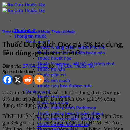
Bỏ
qua
nội
dung
Thuốc A-Z
Thông tin thuốc
,
Thuốc sát khuẩn
,
Thuốc sát khuẩn
Thông tin thuốc
Danh mục 1
Thuốc Dung dịch Oxy già 3% tác dụng,
Thuốc Kháng Viêm, Giảm Phù Nề
liều dùng, giá bao nhiêu?
Thuốc thần kinh & tuần hoàn não
Thuốc huyết học
Thuốc Hormone, nội tiết và tránh thai
Đăng vào
27/04/2022
bởi
Tra Cứu Thuốc Tây
Thuốc hô hấp
Spread the love
Thuốc giãn cơ
Thuốc tim mạch
Thuốc tiêu hóa đường ruột
Danh mục 2
TraCuuThuocTay chia sẻ: Thuốc Dung dịch Oxy già
Thuốc thải ghép
3% điều trị bệnh gì?. Dung dịch Oxy già 3% công
thuốc sát trùng
dụng, tác dụng phụ, liều lượng.
Thuốc chống bệnh Parkinson
Thuốc chống bệnh truyền nhiễm
BÌNH LUẬN cuối bài để biết: Thuốc Dung dịch Oxy
Thuốc chống co giật, động kinh
già 3% giá bao nhiêu? mua ở đâu? Tp HCM, Hà Nội,
Thuốc da liễu (bôi trên da)
Cần Thơ, Bình Dương, Đồng Nai, Đà Nẵng. Vui lòng