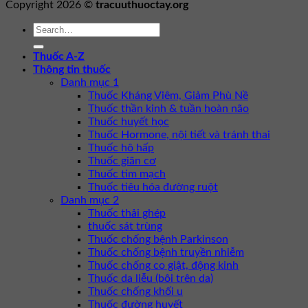
Copyright 2026 ©
tracuuthuoctay.org
Thuốc A-Z
Thông tin thuốc
Danh mục 1
Thuốc Kháng Viêm, Giảm Phù Nề
Thuốc thần kinh & tuần hoàn não
Thuốc huyết học
Thuốc Hormone, nội tiết và tránh thai
Thuốc hô hấp
Thuốc giãn cơ
Thuốc tim mạch
Thuốc tiêu hóa đường ruột
Danh mục 2
Thuốc thải ghép
thuốc sát trùng
Thuốc chống bệnh Parkinson
Thuốc chống bệnh truyền nhiễm
Thuốc chống co giật, động kinh
Thuốc da liễu (bôi trên da)
Thuốc chống khối u
Thuốc đường huyết