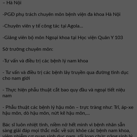
– Hà Nội
-PGĐ phụ trách chuyên môn bệnh viện đa khoa Hà Nội
-Chuyên viên y tế công tác tại Agola...
-Giảng viên bộ môn Ngoại khoa tại Học viện Quân Y 103
Sở trưởng chuyên môn:
-Tư vấn và điều trị các bệnh lý nam khoa
- Tư vấn và điều trị các bệnh lây truyền qua đường tình dục
cho nam giới
- Thực hiện phẫu thuật cắt bao quy đầu và ngoại tiết niệu
nam
- Phẫu thuật các bệnh lý hậu môn – trực tràng như: Trĩ, áp-xe
hậu môn, dò hậu môn, nứt kẽ hậu môn,...
Bác sĩ luôn nhiệt tình, niềm nở hết mình vì bệnh nhân sẵn
sàng giải đáp mọi thắc mắc về sức khỏe các bệnh nam khoa,
viêm nhiễm cơ quan sinh dục nam, rối loạn chức năng sinh lý