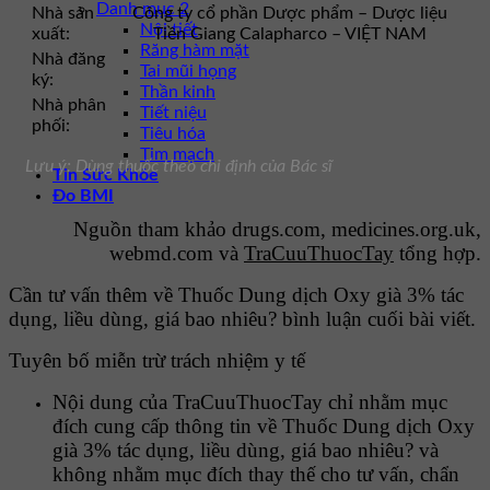
Danh mục 2
Nhà sản
Công ty cổ phần Dược phẩm – Dược liệu
Nội tiết
xuất:
Tiền Giang Calapharco – VIỆT NAM
Răng hàm mặt
Nhà đăng
Tai mũi họng
ký:
Thần kinh
Nhà phân
Tiết niệu
phối:
Tiêu hóa
Tim mạch
Lưu ý: Dùng thuốc theo chỉ định của Bác sĩ
Tin Sức Khỏe
Đo BMI
Nguồn tham khảo drugs.com, medicines.org.uk,
webmd.com và
TraCuuThuocTay
tổng hợp.
Cần tư vấn thêm về Thuốc Dung dịch Oxy già 3% tác
dụng, liều dùng, giá bao nhiêu? bình luận cuối bài viết.
Tuyên bố miễn trừ trách nhiệm y tế
Nội dung của TraCuuThuocTay chỉ nhằm mục
đích cung cấp thông tin về Thuốc Dung dịch Oxy
già 3% tác dụng, liều dùng, giá bao nhiêu? và
không nhằm mục đích thay thế cho tư vấn, chẩn