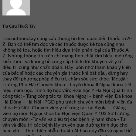
Tra Cứu Thuốc Tây
Tracuuthuoctay cung cấp thông tin liên quan đến thuốc từ A-
Z. Bạn có thể tìm đọc về các thuốc được kê toa cũng như
không kê toa, hoặc tìm hiểu dựa trên phân loại của Thuốc A-
Z. Những thông tin trên chỉ mang tính chất tìm hiểu, mở rộng
kiến thức, và không hề cung cấp bất kì lời khuyên về y tế,
điều trị cũng như chẩn đoán. Hãy luôn nhớ tham khảo ý kiến
của bác sĩ hoặc các chuyên gia trước khi bắt đầu, dừng hay
thay đổi phương pháp điều trị, chăm sóc sức khỏe. Tác giả :
Trương Phú Hải Chuyên khoa: chuyên khoa II Ngoại khoa tiết
niệu, nam học. Trình độ học vấn: -Đại học Y Hà Nội Quá trình
công tác: - Từng công tác tại khoa Ngoại – bệnh viện Đa khoa
Hà Đông – Hà Nội -PGĐ phụ trách chuyên môn bệnh viện đa
khoa Hà Nội -Chuyên viên y tế công tác tại Agola... -Giảng
viên bộ môn Ngoại khoa tại Học viện Quân Y 103 Sở trưởng
chuyên môn: -Tư vấn và điều trị các bệnh lý nam khoa - Tư
vấn và điều trị các bệnh lây truyền qua đường tình dục cho
nam giới - Thực hiện phẫu thuật cắt bao quy đầu và ngoại tiết