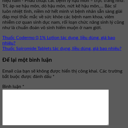
niệu nam - Phẫu thuật các bệnh lý hậu môn – trực tràng như:
Trĩ, áp-xe hậu môn, dò hậu môn, nứt kẽ hậu môn,... Bác sĩ
luôn nhiệt tình, niềm nở hết mình vì bệnh nhân sẵn sàng giải
đáp mọi thắc mắc về sức khỏe các bệnh nam khoa, viêm
nhiễm cơ quan sinh dục nam, rối loạn chức năng sinh lý cũng
như là chuẩn đoán vô sinh hiếm muộn ở nam giới.
Thuốc Codermo 0,1% Lotion tác dụng, liều dùng, giá bao
nhiêu?
Thuốc Spiromide Tablets tác dụng, liều dùng, giá bao nhiêu?
Để lại một bình luận
Email của bạn sẽ không được hiển thị công khai.
Các trường
bắt buộc được đánh dấu
*
Bình luận
*