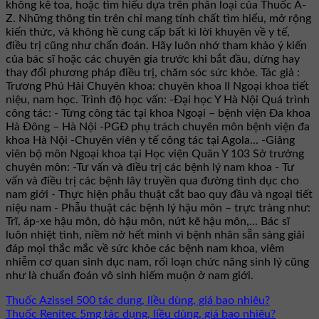
không kê toa, hoặc tìm hiểu dựa trên phân loại của Thuốc A-
Z. Những thông tin trên chỉ mang tính chất tìm hiểu, mở rộng
kiến thức, và không hề cung cấp bất kì lời khuyên về y tế,
điều trị cũng như chẩn đoán. Hãy luôn nhớ tham khảo ý kiến
của bác sĩ hoặc các chuyên gia trước khi bắt đầu, dừng hay
thay đổi phương pháp điều trị, chăm sóc sức khỏe. Tác giả :
Trương Phú Hải Chuyên khoa: chuyên khoa II Ngoại khoa tiết
niệu, nam học. Trình độ học vấn: -Đại học Y Hà Nội Quá trình
công tác: - Từng công tác tại khoa Ngoại – bệnh viện Đa khoa
Hà Đông – Hà Nội -PGĐ phụ trách chuyên môn bệnh viện đa
khoa Hà Nội -Chuyên viên y tế công tác tại Agola... -Giảng
viên bộ môn Ngoại khoa tại Học viện Quân Y 103 Sở trưởng
chuyên môn: -Tư vấn và điều trị các bệnh lý nam khoa - Tư
vấn và điều trị các bệnh lây truyền qua đường tình dục cho
nam giới - Thực hiện phẫu thuật cắt bao quy đầu và ngoại tiết
niệu nam - Phẫu thuật các bệnh lý hậu môn – trực tràng như:
Trĩ, áp-xe hậu môn, dò hậu môn, nứt kẽ hậu môn,... Bác sĩ
luôn nhiệt tình, niềm nở hết mình vì bệnh nhân sẵn sàng giải
đáp mọi thắc mắc về sức khỏe các bệnh nam khoa, viêm
nhiễm cơ quan sinh dục nam, rối loạn chức năng sinh lý cũng
như là chuẩn đoán vô sinh hiếm muộn ở nam giới.
Thuốc Azissel 500 tác dụng, liều dùng, giá bao nhiêu?
Thuốc Renitec 5mg tác dụng, liều dùng, giá bao nhiêu?