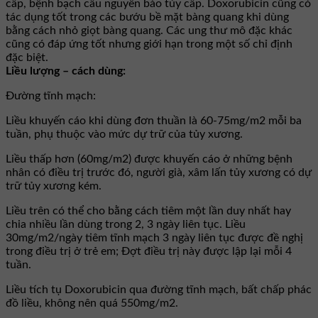
cấp, bệnh bạch cầu nguyên bào tủy cấp. Doxorubicin cũng có
tác dụng tốt trong các bướu bề mặt bàng quang khi dùng
bằng cách nhỏ giọt bàng quang. Các ung thư mô đặc khác
cũng có đáp ứng tốt nhưng giới hạn trong một số chỉ định
đặc biệt.
Liều lượng – cách dùng:
Ðường tĩnh mạch:
Liều khuyến cáo khi dùng đơn thuần là 60-75mg/m2 mỗi ba
tuần, phụ thuộc vào mức dự trữ của tủy xương.
Liều thấp hơn (60mg/m2) được khuyến cáo ở những bệnh
nhân có điều trị trước đó, người già, xâm lấn tủy xương có dự
trữ tủy xương kém.
Liều trên có thể cho bằng cách tiêm một lần duy nhất hay
chia nhiều lần dùng trong 2, 3 ngày liên tục. Liều
30mg/m2/ngày tiêm tĩnh mạch 3 ngày liên tục được đề nghị
trong điều trị ở trẻ em; Ðợt điều trị này được lập lại mỗi 4
tuần.
Liều tích tụ Doxorubicin qua đường tĩnh mạch, bất chấp phác
đồ liều, không nên quá 550mg/m2.