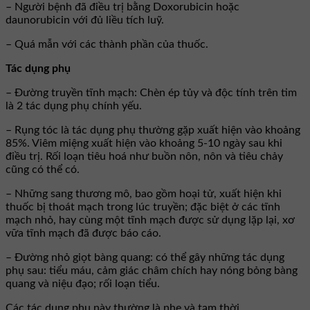
– Người bệnh đã điều trị bằng Doxorubicin hoặc
daunorubicin với đủ liều tích luỹ.
– Quá mẫn với các thành phần của thuốc.
Tác dụng phụ
– Ðường truyền tĩnh mạch: Chèn ép tủy và độc tính trên tim
là 2 tác dụng phụ chính yếu.
– Rụng tóc là tác dụng phụ thường gặp xuất hiện vào khoảng
85%. Viêm miệng xuất hiện vào khoảng 5-10 ngày sau khi
điều trị. Rối loạn tiêu hoá như buồn nôn, nôn và tiêu chảy
cũng có thể có.
– Những sang thương mô, bao gồm hoại tử, xuất hiện khi
thuốc bị thoát mạch trong lúc truyền; đặc biệt ở các tĩnh
mạch nhỏ, hay cùng một tĩnh mạch được sử dụng lặp lại, xơ
vữa tĩnh mạch đã được báo cáo.
– Ðường nhỏ giọt bàng quang: có thể gây những tác dụng
phụ sau: tiểu máu, cảm giác châm chích hay nóng bỏng bàng
quang và niệu đạo; rối loạn tiểu.
Các tác dụng phụ này thường là nhẹ và tạm thời.