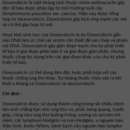
Doxorubicin là một kháng sinh thuộc nhóm anthracyclin gây
độc tế bào được phân lập từ môi trường nuôi cấy
Streptomyces peucetius var. caecius. Hiện nay được tổng
hợp từ daunorubicin. Doxorubicin gây kích ứng mạnh các mô
và có thể gây hoại tử mô.
Hoạt tính sinh học của Doxorubicin là do Doxorubicin gắn
vào DNA làm ức chế các enzim cần thiết để sao chép và phiên
mã DNA. Doxorubicin gây gián đoạn mạnh chu kỳ phát triển
tế bào ở giai đoạn phân bào S và giai đoạn gián phân, nhưng
thuốc cũng tác dụng trên các giai đoạn khác của chu kỳ phát
triển tế bào.
Doxorubicin có thể dùng đơn độc hoặc phối hợp với các
thuốc chống ung thư khác. Sự kháng thuốc chéo xảy ra khi
khối u kháng cả Doxorubicin và daunorubicin.
Chỉ định :
Doxorubicin được sử dụng thành công trong rất nhiều bệnh
tân sinh chẳng hạn như ung thư vú, phổi, bàng quang, tuyến
giáp, cũng như ung thư buồng trứng, xương và sarcom mô
mềm; các lymphom Hodgkin và non-Hodgkin, u nguyên bào
thần kinh, bướu Wilms, bệnh bạch cầu nguyên bào lympho