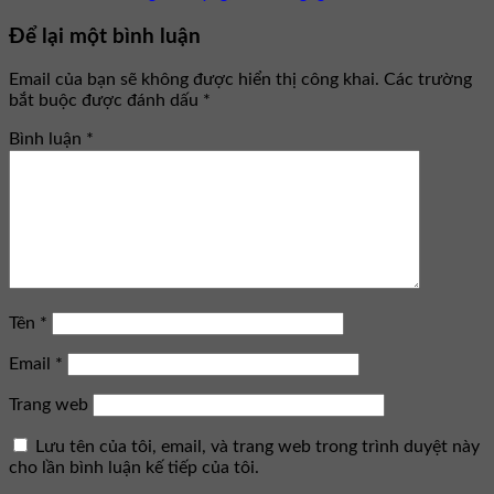
Để lại một bình luận
Email của bạn sẽ không được hiển thị công khai.
Các trường
bắt buộc được đánh dấu
*
Bình luận
*
Tên
*
Email
*
Trang web
Lưu tên của tôi, email, và trang web trong trình duyệt này
cho lần bình luận kế tiếp của tôi.