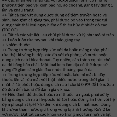
++ Các nhân viên thao tác với doxorubicin phải có những
phương tiện bảo vệ: kính bảo hộ, áo choàng, găng tay dùng 1
lần và khẩu trang.
++ Tất cả các vật dụng được dùng để tiêm truyền hoặc vệ
sinh, bao gồm cả găng tay, phải được bỏ vào trong các túi
đựng chất thải loại nguy hiểm để thiêu hủy ở nhiệt độ cao
(700 0C).
++ Tất cả các vật liệu lau chùi phải được xử lý như mô tả trên.
++ Luôn luôn rửa tay sau khi tháo găng tay.
+ Nhiễm thuốc:
++ Trong trường hợp tiếp xúc với da hoặc màng nhầy, phải
rửa thật kĩ vùng bị tiếp xúc đó với xà phòng và nước hoặc
dung dịch natri bicarbonat. Tuy nhiên, cần tránh cọ rửa chỗ
da đó bằng bàn chải. Một loại kem làm dịu có thể được sử
dụng để giảm cảm giác đau nhức thoáng qua ở da.
++ Trong trường hợp tiếp xúc với mắt, kéo mí mắt bị dây
thuốc lên và rửa mắt với thật nhiều nước trong thời gian ít
nhất là 15 phút hoặc dung dịch natri clorid 0,9% để tiêm. Sau
đó đưa đến bác sĩ để đánh giá y khoa.
++ Nếu đánh đổ thuốc hoặc rò rỉ thuốc ra ngoài, phải xử lý
bằng dung dịch natri hypoclorid 1% hoặc đơn giản hơn với hệ
đệm phosphat (pH > 8) đến khi dung dịch bị mất màu. Dùng
khăn/vải thấm nước giữ trong vùng bị ảnh hưởng. Rửa 2 lần
với nước. Đặt tất cả các khăn vào trong một túi nhựa và bịt