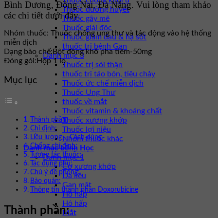
Thuốc chống khối u
Bình Dương, Đồng Nai, Đà Nẵng. Vui lòng tham khảo
Thuốc đường huyết
các chi tiết dưới đây.
Thuốc gây mê
Thuốc giải độc
Nhóm thuốc:
Thuốc chống ung thư và tác động vào hệ thống
Thuốc giảm đau & hạ sốt
miễn dịch
thuốc trị bệnh Gan
Dạng bào chế:
Bột đông khô pha tiêm-50mg
Danh mục 3
Đóng gói:
Hộp 1 lọ
Thuốc trị sỏi thận
thuốc trị táo bón, tiêu chảy
Mục lục
Thuốc ức chế miễn dịch
Thuốc Ung Thư
thuốc về mắt
Thuốc vitamin & khoáng chất
Thành phần:
Thuốc xương khớp
Chỉ định:
Thuốc lợi niệu
Liều lượng – Cách dùng
Nhóm thuốc khác
Chống chỉ định:
Danh mục bệnh Học
Tương tác thuốc:
Danh mục 1
Tác dụng phụ:
Cơ xương khớp
Chú ý đề phòng:
Da liễu
Bảo quản:
Gan mật
Thông tin thành phần Doxorubicine
Hô hấp
Hô hấp
Thành phần:
Mắt