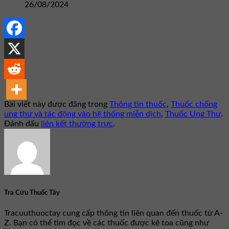
26/08/2024
Bài viết này được đăng trong
Thông tin thuốc
,
Thuốc chống
ung thư và tác động vào hệ thống miễn dịch
,
Thuốc Ung Thư
.
Đánh dấu
liên kết thường trực
.
Tra Cứu Thuốc Tây
Tracuuthuoctay cung cấp thông tin liên quan đến thuốc từ A-
Z. Bạn có thể tìm đọc về các thuốc được kê toa cũng như