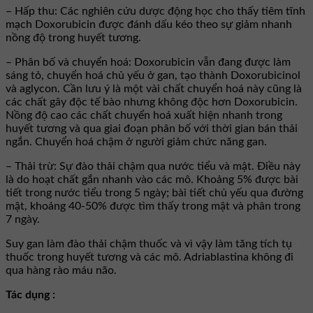
– Hấp thu: Các nghiên cứu dược động học cho thấy tiêm tĩnh
mạch Doxorubicin được đánh dấu kéo theo sự giảm nhanh
nồng độ trong huyết tương.
– Phân bố và chuyển hoá: Doxorubicin vẫn đang được làm
sáng tỏ, chuyển hoá chủ yếu ở gan, tạo thành Doxorubicinol
và aglycon. Cần lưu ý là một vài chất chuyển hoá này cũng là
các chất gây độc tế bào nhưng không độc hơn Doxorubicin.
Nồng độ cao các chất chuyển hoá xuất hiện nhanh trong
huyết tương và qua giai đoạn phân bố với thời gian bán thải
ngắn. Chuyển hoá chậm ở người giảm chức năng gan.
– Thải trừ: Sự đào thải chậm qua nước tiểu và mật. Ðiều này
là do hoạt chất gắn nhanh vào các mô. Khoảng 5% được bài
tiết trong nước tiểu trong 5 ngày; bài tiết chủ yếu qua đường
mật, khoảng 40-50% được tìm thấy trong mật và phân trong
7 ngày.
Suy gan làm đào thải chậm thuốc và vì vậy làm tăng tích tụ
thuốc trong huyết tương và các mô. Adriablastina không đi
qua hàng rào máu não.
Tác dụng :