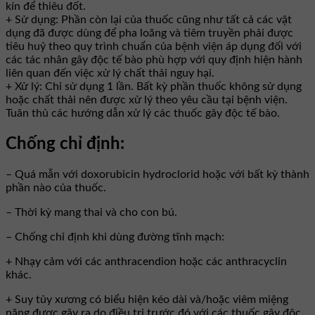
kín để thiêu đốt.
+ Sử dụng: Phần còn lại của thuốc cũng như tất cả các vật
dụng đã được dùng để pha loãng và tiêm truyền phải được
tiêu huỷ theo quy trình chuẩn của bệnh viện áp dụng đối với
các tác nhân gây độc tế bào phù hợp với quy định hiện hành
liên quan đến việc xử lý chất thải nguy hại.
+ Xử lý: Chỉ sử dụng 1 lần. Bất kỳ phần thuốc không sử dụng
hoặc chất thải nên được xử lý theo yêu cầu tại bệnh viện.
Tuân thủ các hướng dẫn xử lý các thuốc gây độc tế bào.
Chống chỉ định:
– Quá mẫn với doxorubicin hydroclorid hoặc với bất kỳ thành
phần nào của thuốc.
– Thời kỳ mang thai và cho con bú.
– Chống chỉ định khi dùng đường tĩnh mạch:
+ Nhạy cảm với các anthracendion hoặc các anthracyclin
khác.
+ Suy tủy xương có biểu hiện kéo dài và/hoặc viêm miệng
nặng được gây ra do điều trị trước đó với các thuốc gây độc