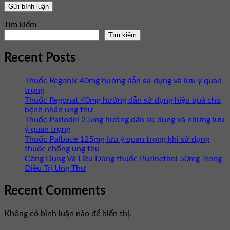
Tìm kiếm
Tìm kiếm
Recent Posts
Thuốc Regonix 40mg hướng dẫn sử dụng và lưu ý quan
trọng
Thuốc Regonat 40mg hướng dẫn sử dụng hiệu quả cho
bệnh nhân ung thư
Thuốc Parlodel 2.5mg hướng dẫn sử dụng và những lưu
ý quan trọng
Thuốc Palbace 125mg lưu ý quan trọng khi sử dụng
thuốc chống ung thư
Công Dụng Và Liều Dùng thuốc Purinethol 50mg Trong
Điều Trị Ung Thư
Recent Comments
Không có bình luận nào để hiển thị.