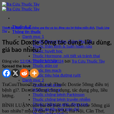
Bỏ
qua
nội
dung
Thuốc A-Z
Thông tin thuốc
,
Thuốc chống ung thư và tác động vào hệ thống miễn dịch
,
Thuốc Ung
Thư
Thông tin thuốc
Danh mục 1
Thuốc Kháng Viêm, Giảm Phù Nề
Thuốc Doxtie 50mg tác dụng, liều dùng,
Thuốc thần kinh & tuần hoàn não
giá bao nhiêu?
Thuốc huyết học
Thuốc Hormone, nội tiết và tránh thai
Thuốc hô hấp
Đăng vào
12/05/2022
23/10/2024
bởi
Tra Cứu Thuốc Tây
Thuốc giãn cơ
Spread the love
Thuốc tim mạch
Thuốc tiêu hóa đường ruột
Danh mục 2
TraCuuThuocTay chia sẻ: Thuốc Doxtie 50mg điều trị
Thuốc thải ghép
bệnh gì?. Doxtie 50mg công dụng, tác dụng phụ, liều
thuốc sát trùng
Thuốc chống bệnh Parkinson
lượng.
Thuốc chống bệnh truyền nhiễm
Thuốc chống co giật, động kinh
BÌNH LUẬN cuối bài để biết: Thuốc Doxtie 50mg giá
Thuốc da liễu (bôi trên da)
bao nhiêu? mua ở đâu? Tp HCM, Hà Nội, Cần Thơ,