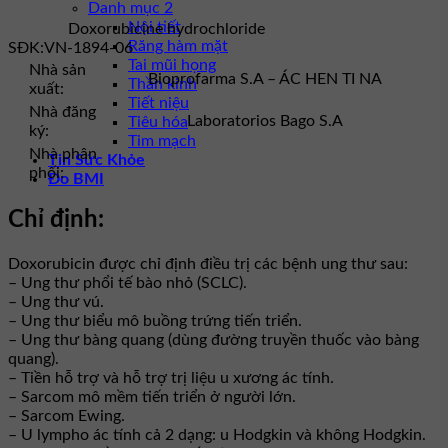
Danh mục 2
Nội tiết
Doxorubicine hydrochloride
Răng hàm mặt
SĐK:
VN-1894-06
Tai mũi họng
Nhà sản
Bioprofarma S.A – ÁC HEN TI NA
Thần kinh
xuất:
Tiết niệu
Nhà đăng
Laboratorios Bago S.A
Tiêu hóa
ký:
Tim mạch
Nhà phân
Tin Sức Khỏe
phối:
Đo BMI
Chỉ định:
Doxorubicin được chỉ định điều trị các bệnh ung thư sau:
– Ung thư phổi tế bào nhỏ (SCLC).
– Ung thư vú.
– Ung thư biểu mô buồng trứng tiến triển.
– Ung thư bàng quang (dùng đường truyền thuốc vào bàng
quang).
– Tiền hỗ trợ và hỗ trợ trị liệu u xương ác tính.
– Sarcom mô mềm tiến triển ở người lớn.
– Sarcom Ewing.
– U lympho ác tính cả 2 dạng: u Hodgkin và không Hodgkin.