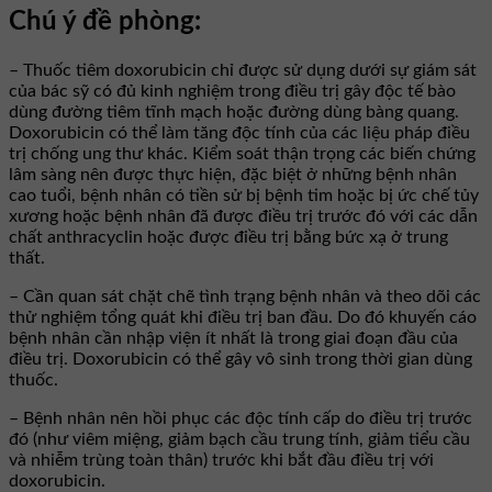
Chú ý đề phòng:
– Thuốc tiêm doxorubicin chỉ được sử dụng dưới sự giám sát
của bác sỹ có đủ kinh nghiệm trong điều trị gây độc tế bào
dùng đường tiêm tĩnh mạch hoặc đường dùng bàng quang.
Doxorubicin có thể làm tăng độc tính của các liệu pháp điều
trị chống ung thư khác. Kiểm soát thận trọng các biến chứng
lâm sàng nên được thực hiện, đặc biệt ở những bệnh nhân
cao tuổi, bệnh nhân có tiền sử bị bệnh tim hoặc bị ức chế tủy
xương hoặc bệnh nhân đã được điều trị trước đó với các dẫn
chất anthracyclin hoặc được điều trị bằng bức xạ ở trung
thất.
– Cần quan sát chặt chẽ tình trạng bệnh nhân và theo dõi các
thử nghiệm tổng quát khi điều trị ban đầu. Do đó khuyến cáo
bệnh nhân cần nhập viện ít nhất là trong giai đoạn đầu của
điều trị. Doxorubicin có thể gây vô sinh trong thời gian dùng
thuốc.
– Bệnh nhân nên hồi phục các độc tính cấp do điều trị trước
đó (như viêm miệng, giảm bạch cầu trung tính, giảm tiểu cầu
và nhiễm trùng toàn thân) trước khi bắt đầu điều trị với
doxorubicin.