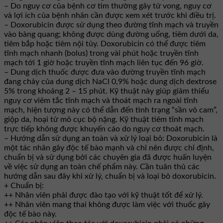
– Do nguy cơ của bệnh cơ tim thường gây tử vong, nguy cơ
và lợi ích của bệnh nhân cần được xem xét trước khi điều trị.
– Doxorubicin được sử dụng theo đường tĩnh mạch và truyền
vào bàng quang; không được dùng đường uống, tiêm dưới da,
tiêm bắp hoặc tiêm nội tủy. Doxorubicin có thể được tiêm
tĩnh mạch nhanh (bolus) trong vài phút hoặc truyền tĩnh
mạch tới 1 giờ hoặc truyền tĩnh mạch liên tục đến 96 giờ.
– Dung dịch thuốc được đưa vào đường truyền tĩnh mạch
đang chảy của dung dịch NaCl 0,9% hoặc dung dịch dextrose
5% trong khoảng 2 – 15 phút. Kỹ thuật này giúp giảm thiểu
nguy cơ viêm tắc tĩnh mạch và thoát mạch ra ngoài tĩnh
mạch, hiện tượng này có thể dẫn đến tình trạng “sần vỏ cam”,
giộp da, hoại tử mô cục bộ nặng. Kỹ thuật tiêm tĩnh mạch
trực tiếp không được khuyến cáo do nguy cơ thoát mạch.
– Hướng dẫn sử dụng an toàn và xử lý loại bỏ: Doxorubicin là
một tác nhân gây độc tế bào mạnh và chỉ nên được chỉ định,
chuẩn bị và sử dụng bởi các chuyên gia đã được huấn luyện
về việc sử dụng an toàn chế phẩm này. Cần tuân thủ các
hướng dẫn sau đây khi xử lý, chuẩn bị và loại bỏ doxorubicin.
+ Chuẩn bị:
++ Nhân viên phải được đào tạo với kỹ thuật tốt để xử lý.
++ Nhân viên mang thai không được làm việc với thuốc gây
độc tế bào này.