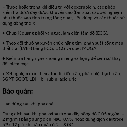
– Trước hoặc trong khi điều trị với doxorubicin, các phép
kiểm tra dưới đây được khuyến cáo (tần suất các xét nghiệm
phụ thuộc vào tình trạng tổng quát, liều dùng và các thuốc sử
dụng đồng thời):
+ Chụp X quang phổi và ngực, làm điện tâm đồ (ECG).
+ Theo dõi thường xuyên chức năng tim: phân suất tống máu
thất trái (LVEF) bằng ECG, UCG và quét MUGA.
+ Kiểm tra hàng ngày khoang miệng và họng để xem sự thay
đổi niêm mạc.
+ Xét nghiệm máu: hematocrit, tiểu cầu, phân biệt bạch cầu,
SGPT, SGOT, LDH, bilirubin, acid uric.
Bảo quản:
Hạn dùng sau khi pha chế:
Dung dịch sau khi pha loãng (trong dãy nồng độ 0,05 mg/ml –
2 mg/ml) bằng dung dịch NaCl 0,9% hoặc dung dịch dextrose
5%): 12 giờ khi bảo quản ở 2 – 8 0C.