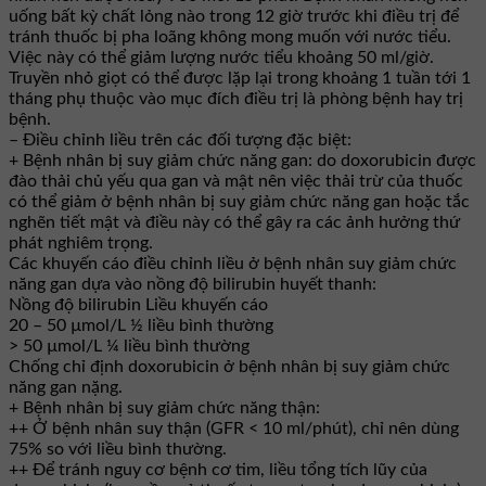
uống bất kỳ chất lỏng nào trong 12 giờ trước khi điều trị để
tránh thuốc bị pha loãng không mong muốn với nước tiểu.
Việc này có thể giảm lượng nước tiểu khoảng 50 ml/giờ.
Truyền nhỏ giọt có thể được lặp lại trong khoảng 1 tuần tới 1
tháng phụ thuộc vào mục đích điều trị là phòng bệnh hay trị
bệnh.
– Điều chỉnh liều trên các đối tượng đặc biệt:
+ Bệnh nhân bị suy giảm chức năng gan: do doxorubicin được
đào thải chủ yếu qua gan và mật nên việc thải trừ của thuốc
có thể giảm ở bệnh nhân bị suy giảm chức năng gan hoặc tắc
nghẽn tiết mật và điều này có thể gây ra các ảnh hưởng thứ
phát nghiêm trọng.
Các khuyến cáo điều chỉnh liều ở bệnh nhân suy giảm chức
năng gan dựa vào nồng độ bilirubin huyết thanh:
Nồng độ bilirubin Liều khuyến cáo
20 – 50 µmol/L ½ liều bình thường
> 50 µmol/L ¼ liều bình thường
Chống chỉ định doxorubicin ở bệnh nhân bị suy giảm chức
năng gan nặng.
+ Bệnh nhân bị suy giảm chức năng thận:
++ Ở bệnh nhân suy thận (GFR < 10 ml/phút), chỉ nên dùng
75% so với liều bình thường.
++ Để tránh nguy cơ bệnh cơ tim, liều tổng tích lũy của