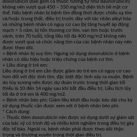
doxorubicin (bao gồm cả thuốc tương tự như daunorubicin)
không nên vượt quá 450 – 550 mg/m2 diện tích bề mặt cơ
thể. Nếu bệnh nhân bị bệnh tim đồng thời được chiếu xạ tim
và/hoặc trung thất, điều trị trước đây với tác nhân alkyl hóa
và những bệnh nhân có nguy cơ cao (bị tăng huyết áp động
mạch > 5 năm, bị tổn thương cơ tim, van tim hoặc trước
vành, trên 70 tuổi), tổng liều tối đa 400 mg/m2 không nên
được vượt quá và chức năng tim của các bệnh nhân này nên
được theo dõi.
+ Bệnh nhân bị suy tim: Ngưng sử dụng doxorubicin ở bệnh
nhân có dấu hiệu hoặc triệu chứng của bệnh cơ tim.
+ Liều dùng ở trẻ em:
Liều dùng ở trẻ em cần được giảm do trẻ em có nguy cơ cao
hơn đối với độc tính tim, đặc biệt độc tính xảy ra muộn. Bệnh
do tủy xương nên được dự đoán trước trong thời gian tối
thiểu là 10 đến 14 ngày sau khi bắt đầu điều trị. Liều tích lũy
tối đa ở trẻ em là 400 mg/m2.
+ Bệnh nhân béo phì: Giảm liều khởi đầu hoặc kéo dài chu kỳ
sử dụng thuốc cần được xem xét ở bệnh nhân béo phì.
* Cách dùng:
– Thuốc tiêm doxorubicin nên được sử dụng dưới sự giám sát
của bác sỹ có trình độ và nhiều kinh nghiệm trong điều trị gây
độc tế bào. Ngoài ra, bệnh nhân phải được theo dõi thận
trọng và thường xuyên trong thời gian điều trị.