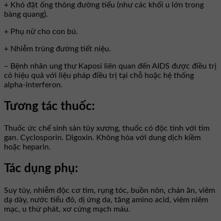
+ Khó đặt ống thông đường tiểu (như các khối u lớn trong
bàng quang).
+ Phụ nữ cho con bú.
+ Nhiễm trùng đường tiết niệu.
– Bệnh nhân ung thư Kaposi liên quan đến AIDS được điều trị
có hiệu quả với liệu pháp điều trị tại chỗ hoặc hệ thống
alpha-interferon.
Tương tác thuốc:
Thuốc ức chế sinh sản tủy xương, thuốc có độc tính với tim
gan. Cyclosporin. Digoxin. Không hòa với dung dịch kiềm
hoặc heparin.
Tác dụng phụ:
Suy tủy, nhiễm độc cơ tim, rụng tóc, buồn nôn, chán ăn, viêm
dạ dày, nước tiểu đỏ, dị ứng da, tăng amino acid, viêm niêm
mạc, u thứ phát, xơ cứng mạch máu.