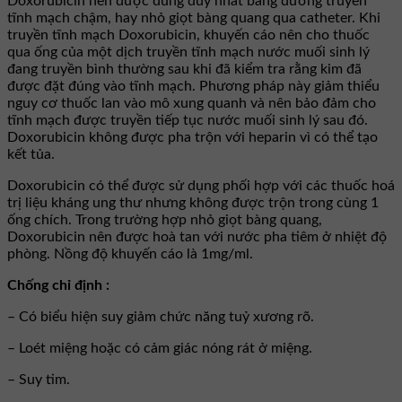
Doxorubicin nên được dùng duy nhất bằng đường truyền
tĩnh mạch chậm, hay nhỏ giọt bàng quang qua catheter. Khi
truyền tĩnh mạch Doxorubicin, khuyến cáo nên cho thuốc
qua ống của một dịch truyền tĩnh mạch nước muối sinh lý
đang truyền bình thường sau khi đã kiểm tra rằng kim đã
được đặt đúng vào tĩnh mạch. Phương pháp này giảm thiểu
nguy cơ thuốc lan vào mô xung quanh và nên bảo đảm cho
tĩnh mạch được truyền tiếp tục nước muối sinh lý sau đó.
Doxorubicin không được pha trộn với heparin vì có thể tạo
kết tủa.
Doxorubicin có thể được sử dụng phối hợp với các thuốc hoá
trị liệu kháng ung thư nhưng không được trộn trong cùng 1
ống chích. Trong trường hợp nhỏ giọt bàng quang,
Doxorubicin nên được hoà tan với nước pha tiêm ở nhiệt độ
phòng. Nồng độ khuyến cáo là 1mg/ml.
Chống chỉ định :
– Có biểu hiện suy giảm chức năng tuỷ xương rõ.
– Loét miệng hoặc có cảm giác nóng rát ở miệng.
– Suy tim.