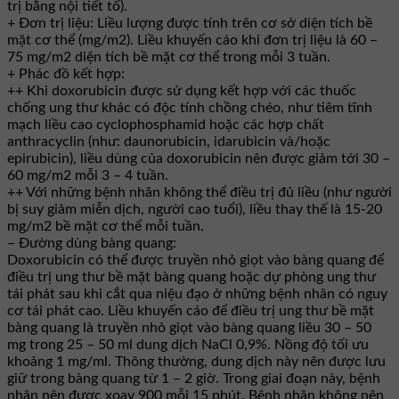
trị bằng nội tiết tố).
+ Đơn trị liệu: Liều lượng được tính trên cơ sở diện tích bề
mặt cơ thể (mg/m2). Liều khuyến cáo khi đơn trị liệu là 60 –
75 mg/m2 diện tích bề mặt cơ thể trong mỗi 3 tuần.
+ Phác đồ kết hợp:
++ Khi doxorubicin được sử dụng kết hợp với các thuốc
chống ung thư khác có độc tính chồng chéo, như tiêm tĩnh
mạch liều cao cyclophosphamid hoặc các hợp chất
anthracyclin (như: daunorubicin, idarubicin và/hoặc
epirubicin), liều dùng của doxorubicin nên được giảm tới 30 –
60 mg/m2 mỗi 3 – 4 tuần.
++ Với những bệnh nhân không thể điều trị đủ liều (như người
bị suy giảm miễn dịch, người cao tuổi), liều thay thế là 15-20
mg/m2 bề mặt cơ thể mỗi tuần.
– Đường dùng bàng quang:
Doxorubicin có thể được truyền nhỏ giọt vào bàng quang để
điều trị ung thư bề mặt bàng quang hoặc dự phòng ung thư
tái phát sau khi cắt qua niệu đạo ở những bệnh nhân có nguy
cơ tái phát cao. Liều khuyến cáo để điều trị ung thư bề mặt
bàng quang là truyền nhỏ giọt vào bàng quang liều 30 – 50
mg trong 25 – 50 ml dung dịch NaCl 0,9%. Nồng độ tối ưu
khoảng 1 mg/ml. Thông thường, dung dịch này nên được lưu
giữ trong bàng quang từ 1 – 2 giờ. Trong giai đoạn này, bệnh
nhân nên được xoay 900 mỗi 15 phút. Bệnh nhân không nên