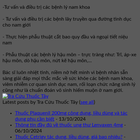
-Tư vấn và điều trị các bệnh lý nam khoa
- Tư vấn và điều trị các bệnh lây truyền qua đường tình dục
cho nam giới
- Thực hiện phẫu thuật cắt bao quy đầu và ngoại tiết niệu
nam
- Phẫu thuật các bệnh lý hậu môn – trực tràng như: Trĩ, áp-xe
hậu môn, dò hậu môn, nứt kẽ hậu môn,...
Bác sĩ luôn nhiệt tình, niềm nở hết mình vì bệnh nhân sẵn
sàng giải đáp mọi thắc mắc về sức khỏe các bệnh nam khoa,
viêm nhiễm cơ quan sinh dục nam, rối loạn chức năng sinh lý
cũng như là chuẩn đoán vô sinh hiếm muộn ở nam giới.
Latest posts by Tra Cứu Thuốc Tây
(
see all
)
Thuốc Plaquenil 200mg công dụng, liều dùng và tác
dụng phụ cần biết
- 13/10/2024
Thông tin đầy đủ về thuốc ung thư Lenvaxen 4mg
-
06/10/2024
Thuốc Cetrigy tác dụng, liều dùng, giá bao nhiêu?
-