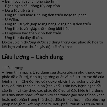
– Bệnh bạch cầu lympho cấp tính.
– Bệnh bạch cầu dòng tủy cấp tính.
– Đa u tủy tiến triển.
– Ung thư nội mạc tử cung tiến triển hoặc tái phát.
– U Wilm.
– Ung thư tuyến giáp (dạng nang, dạng nhú) tiến triển.
– Ung thư tuyến giáp thể không biệt hóa.
– U nguyên bào thần kinh tiến triển.
– Ung thư dạ dày di căn.
Doxorubicin thường được sử dụng trong các phác đồ hóa trị
kết hợp với các thuốc gây độc tế bào khác.
Liều lượng – Cách dùng
* Liều lượng:
– Tiêm tĩnh mạch: Liều dùng của doxorubicin phụ thuộc vào
phác đồ điều trị, tình trạng tổng quát và điều trị trước đó của
bệnh nhân. Chế độ liều của doxorubicin hydroclorid có thể
thay đổi tùy theo chỉ định (các khối u rắn hay bệnh bạch cầu
cấp tính) và tùy theo các phác đồ điều trị đặc hiệu (như dùng
liều duy nhất hoặc kết hợp với các thuốc gây độc tế bào khác
hoặc một phần trong thủ thuật điều trị kết hợp nhiều phương
pháp bao gồm: kết hợp hóa trị liệu, phẫu thuật, xạ trị và điều