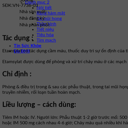
500mg
Danh mục 2
SĐK:
VN-7736-03
Nội tiết
Nhà sản xuất:
Răng hàm mặt
Nhà đăng ký:
Tai mũi họng
Thần kinh
Nhà phân phối:
Tiết niệu
Tiêu hóa
Tác dụng :
Tim mạch
Tin Sức Khỏe
Etamsylat có tác dụng cầm máu, thuốc duy trì sự ổn định của t
Đo BMI
Etamsylat được dùng để phòng và xử trí chảy máu ở các mạch
Chỉ định :
Phòng & điều trị trong & sau các phẫu thuật, trong tai mũi họ
truyền nhiễm, rối loạn tuần hoàn mạch.
Liều lượng – cách dùng:
Tiêm IM hoặc IV. Người lớn: Phẫu thuật 1-2 giờ trước mổ: 500 
hoặc IM 500 mg cách nhau 4-6 giờ; Chảy máu quá nhiều khi hành