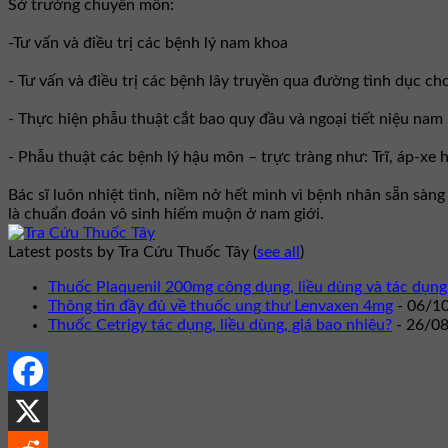
Sở trưởng chuyên môn:
-Tư vấn và điều trị các bệnh lý nam khoa
- Tư vấn và điều trị các bệnh lây truyền qua đường tình dục ch
- Thực hiện phẫu thuật cắt bao quy đầu và ngoại tiết niệu nam
- Phẫu thuật các bệnh lý hậu môn – trực tràng như: Trĩ, áp-xe
Bác sĩ luôn nhiệt tình, niềm nở hết mình vì bệnh nhân sẵn sàn
là chuẩn đoán vô sinh hiếm muộn ở nam giới.
Latest posts by Tra Cứu Thuốc Tây
(
see all
)
Thuốc Plaquenil 200mg công dụng, liều dùng và tác dụng
Thông tin đầy đủ về thuốc ung thư Lenvaxen 4mg
- 06/1
Thuốc Cetrigy tác dụng, liều dùng, giá bao nhiêu?
- 26/0