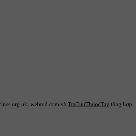
cines.org.uk, webmd.com và
TraCuuThuocTay
tổng hợp.