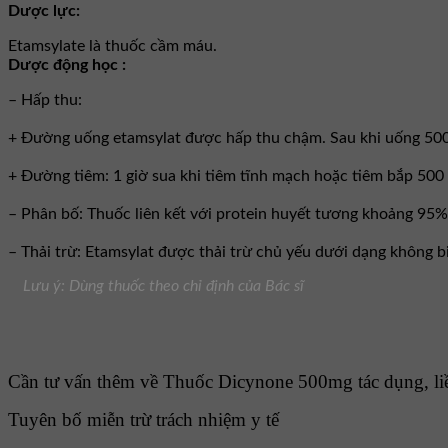
Dược lực:
Etamsylate là thuốc cầm máu.
Dược động học :
– Hấp thu:
+ Đường uống etamsylat được hấp thu chậm. Sau khi uống 500
+ Đường tiêm: 1 giờ sua khi tiêm tĩnh mạch hoặc tiêm bắp 500
– Phân bố: Thuốc liên kết với protein huyết tương khoảng 95%
– Thải trừ: Etamsylat được thải trừ chủ yếu dưới dạng không 
Lưu ý: Dùng thuốc theo chỉ định của Bác sĩ
Cần tư vấn thêm về Thuốc Dicynone 500mg tác dụng, liều
Tuyên bố miễn trừ trách nhiệm y tế