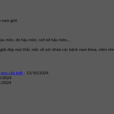
o nam giới
 hậu môn, dò hậu môn, nứt kẽ hậu môn,...
g giải đáp mọi thắc mắc về sức khỏe các bệnh nam khoa, viêm nh
 phụ cần biết
- 13/10/2024
0/2024
8/2024