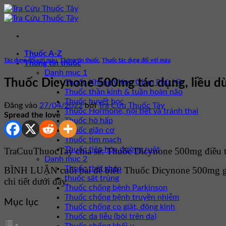
Bỏ
qua
nội
dung
Thuốc A-Z
Tác dụng đối với máu
,
Thông tin thuốc
,
Thuốc tác dụng đối với máu
Thông tin thuốc
Danh mục 1
Thuốc Dicynone 500mg tác dụng, liều dù
Thuốc Kháng Viêm, Giảm Phù Nề
Thuốc thần kinh & tuần hoàn não
Thuốc huyết học
Đăng vào
27/04/2022
bởi
Tra Cứu Thuốc Tây
Thuốc Hormone, nội tiết và tránh thai
Spread the love
Thuốc hô hấp
Thuốc giãn cơ
Thuốc tim mạch
Thuốc tiêu hóa đường ruột
TraCuuThuocTay chia sẻ: Thuốc Dicynone 500mg điều tr
Danh mục 2
Thuốc thải ghép
BÌNH LUẬN cuối bài để biết: Thuốc Dicynone 500mg g
thuốc sát trùng
chi tiết dưới đây.
Thuốc chống bệnh Parkinson
Thuốc chống bệnh truyền nhiễm
Mục lục
Thuốc chống co giật, động kinh
Thuốc da liễu (bôi trên da)