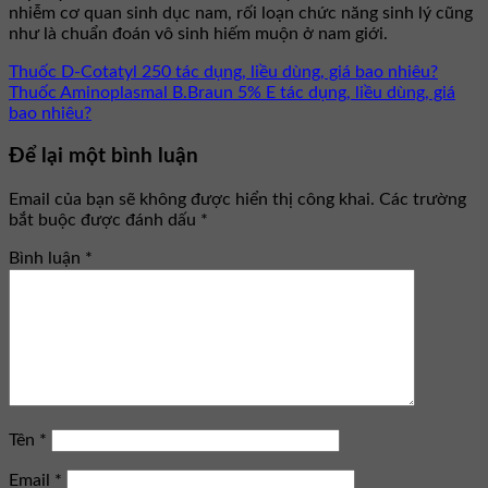
nhiễm cơ quan sinh dục nam, rối loạn chức năng sinh lý cũng
như là chuẩn đoán vô sinh hiếm muộn ở nam giới.
Thuốc D-Cotatyl 250 tác dụng, liều dùng, giá bao nhiêu?
Thuốc Aminoplasmal B.Braun 5% E tác dụng, liều dùng, giá
bao nhiêu?
Để lại một bình luận
Email của bạn sẽ không được hiển thị công khai.
Các trường
bắt buộc được đánh dấu
*
Bình luận
*
Tên
*
Email
*