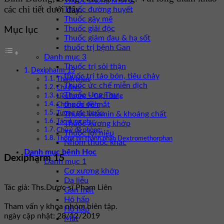
Thuốc chống khối u
các chi tiết dưới đây.
Thuốc đường huyết
Thuốc gây mê
Thuốc giải độc
Mục lục
Thuốc giảm đau & hạ sốt
thuốc trị bệnh Gan
Danh mục 3
Thuốc trị sỏi thận
Dexipharm 15
thuốc trị táo bón, tiêu chảy
Thành phần:
Thuốc ức chế miễn dịch
Chỉ định:
Thuốc Ung Thư
Liều lượng – Cách dùng
thuốc về mắt
Chống chỉ định:
Thuốc vitamin & khoáng chất
Tương tác thuốc:
Tác dụng phụ:
Thuốc xương khớp
Chú ý đề phòng:
Thuốc lợi niệu
Thông tin thành phần Dextromethorphan
Nhóm thuốc khác
Danh mục bệnh Học
Dexipharm 15
Danh mục 1
Cơ xương khớp
Da liễu
Tác giả: Ths.Dược sĩ Phạm Liên
Gan mật
Hô hấp
Tham vấn y khoa nhóm biên tập.
Hô hấp
ngày cập nhật: 28/12/2019
Mắt