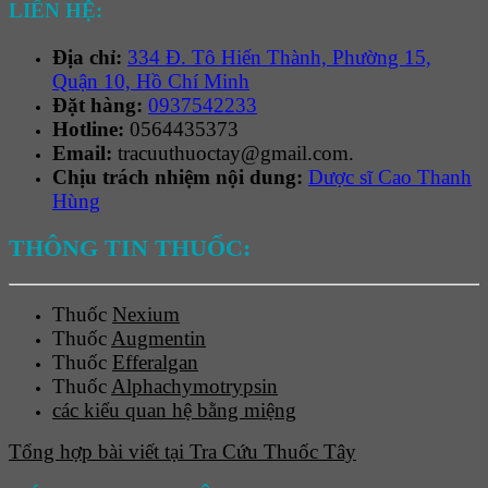
LIÊN HỆ:
Địa chỉ:
334 Đ. Tô Hiến Thành, Phường 15,
Quận 10, Hồ Chí Minh
Đặt hàng:
0937542233
Hotline:
0564435373
Email:
tracuuthuoctay@gmail.com.
Chịu trách nhiệm nội dung:
Dược sĩ Cao Thanh
Hùng
THÔNG TIN THUỐC:
Thuốc
Nexium
Thuốc
Augmentin
Thuốc
Efferalgan
Thuốc
Alphachymotrypsin
các kiểu quan hệ bằng miệng
Tổng hợp bài viết tại Tra Cứu Thuốc Tây