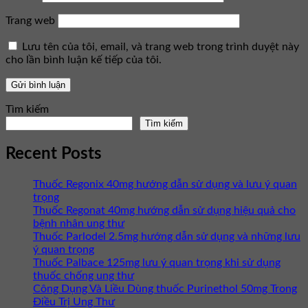
Trang web
Lưu tên của tôi, email, và trang web trong trình duyệt này
cho lần bình luận kế tiếp của tôi.
Tìm kiếm
Tìm kiếm
Recent Posts
Thuốc Regonix 40mg hướng dẫn sử dụng và lưu ý quan
trọng
Thuốc Regonat 40mg hướng dẫn sử dụng hiệu quả cho
bệnh nhân ung thư
Thuốc Parlodel 2.5mg hướng dẫn sử dụng và những lưu
ý quan trọng
Thuốc Palbace 125mg lưu ý quan trọng khi sử dụng
thuốc chống ung thư
Công Dụng Và Liều Dùng thuốc Purinethol 50mg Trong
Điều Trị Ung Thư