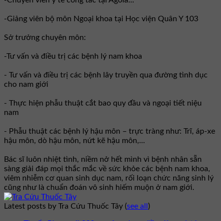
-Chuyên viên y tế công tác tại Agola...
-Giảng viên bộ môn Ngoại khoa tại Học viện Quân Y 103
Sở trưởng chuyên môn:
-Tư vấn và điều trị các bệnh lý nam khoa
- Tư vấn và điều trị các bệnh lây truyền qua đường tình dục
cho nam giới
- Thực hiện phẫu thuật cắt bao quy đầu và ngoại tiết niệu
nam
- Phẫu thuật các bệnh lý hậu môn – trực tràng như: Trĩ, áp-xe
hậu môn, dò hậu môn, nứt kẽ hậu môn,...
Bác sĩ luôn nhiệt tình, niềm nở hết mình vì bệnh nhân sẵn
sàng giải đáp mọi thắc mắc về sức khỏe các bệnh nam khoa,
viêm nhiễm cơ quan sinh dục nam, rối loạn chức năng sinh lý
cũng như là chuẩn đoán vô sinh hiếm muộn ở nam giới.
Latest posts by Tra Cứu Thuốc Tây
(
see all
)