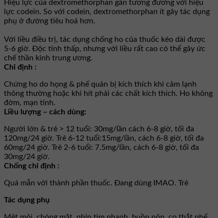
Hiệu lực của dextromethorphan gần tương đương với hiệu
lực codein. So với codein, dextromethorphan ít gây tác dụng
phụ ở đường tiêu hoá hơn.
Với liều điều trị, tác dụng chống ho của thuốc kéo dài được
5-6 giờ. Độc tính thấp, nhưng với liều rất cao có thể gây ức
chế thần kinh trung ương.
Chỉ định :
Chứng ho do họng & phế quản bị kích thích khi cảm lạnh
thông thường hoặc khi hít phải các chất kích thích. Ho không
đờm, mạn tính.
Liều lượng – cách dùng:
Người lớn & trẻ > 12 tuổi: 30mg/lần cách 6-8 giờ, tối đa
120mg/24 giờ. Trẻ 6-12 tuổi:15mg/lần, cách 6-8 giờ, tối đa
60mg/24 giờ. Trẻ 2-6 tuổi: 7.5mg/lần, cách 6-8 giờ, tối đa
30mg/24 giờ.
Chống chỉ định :
Quá mẫn với thành phần thuốc. Ðang dùng IMAO. Trẻ
Tác dụng phụ
Mệt mỏi, chóng mặt, nhịp tim nhanh, buồn nôn, co thắt phế