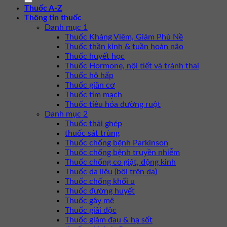
Thuốc A-Z
Thông tin thuốc
Danh mục 1
Thuốc Kháng Viêm, Giảm Phù Nề
Thuốc thần kinh & tuần hoàn não
Thuốc huyết học
Thuốc Hormone, nội tiết và tránh thai
Thuốc hô hấp
Thuốc giãn cơ
Thuốc tim mạch
Thuốc tiêu hóa đường ruột
Danh mục 2
Thuốc thải ghép
thuốc sát trùng
Thuốc chống bệnh Parkinson
Thuốc chống bệnh truyền nhiễm
Thuốc chống co giật, động kinh
Thuốc da liễu (bôi trên da)
Thuốc chống khối u
Thuốc đường huyết
Thuốc gây mê
Thuốc giải độc
Thuốc giảm đau & hạ sốt