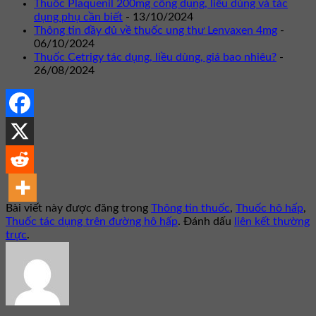
Thuốc Plaquenil 200mg công dụng, liều dùng và tác
dụng phụ cần biết
- 13/10/2024
Thông tin đầy đủ về thuốc ung thư Lenvaxen 4mg
-
06/10/2024
Thuốc Cetrigy tác dụng, liều dùng, giá bao nhiêu?
-
26/08/2024
Bài viết này được đăng trong
Thông tin thuốc
,
Thuốc hô hấp
,
Thuốc tác dụng trên đường hô hấp
. Đánh dấu
liên kết thường
trực
.