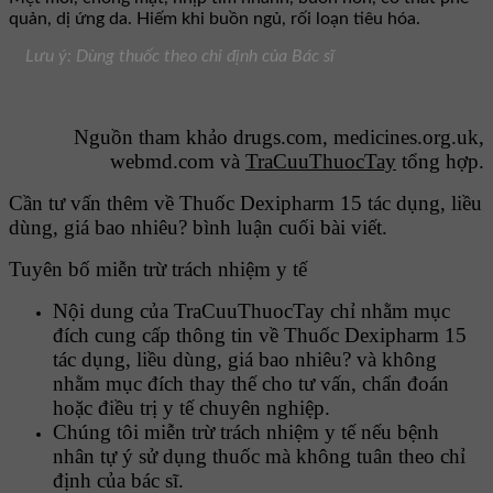
quản, dị ứng da. Hiếm khi buồn ngủ, rối loạn tiêu hóa.
Lưu ý: Dùng thuốc theo chỉ định của Bác sĩ
Nguồn tham khảo drugs.com, medicines.org.uk,
webmd.com và
TraCuuThuocTay
tổng hợp.
Cần tư vấn thêm về Thuốc Dexipharm 15 tác dụng, liều
dùng, giá bao nhiêu? bình luận cuối bài viết.
Tuyên bố miễn trừ trách nhiệm y tế
Nội dung của TraCuuThuocTay chỉ nhằm mục
đích cung cấp thông tin về Thuốc Dexipharm 15
tác dụng, liều dùng, giá bao nhiêu? và không
nhằm mục đích thay thế cho tư vấn, chẩn đoán
hoặc điều trị y tế chuyên nghiệp.
Chúng tôi miễn trừ trách nhiệm y tế nếu bệnh
nhân tự ý sử dụng thuốc mà không tuân theo chỉ
định của bác sĩ.