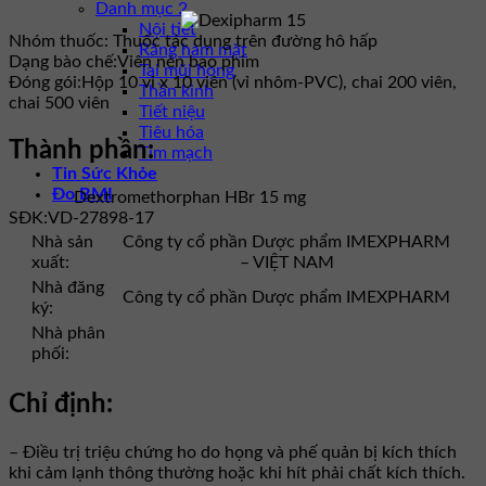
Danh mục 2
Nội tiết
Nhóm thuốc:
Thuốc tác dụng trên đường hô hấp
Răng hàm mặt
Dạng bào chế:
Viên nén bao phim
Tai mũi họng
Đóng gói:
Hộp 10 vỉ x 10 viên (vỉ nhôm-PVC), chai 200 viên,
Thần kinh
chai 500 viên
Tiết niệu
Tiêu hóa
Thành phần:
Tim mạch
Tin Sức Khỏe
Đo BMI
Dextromethorphan HBr 15 mg
SĐK:
VD-27898-17
Nhà sản
Công ty cổ phần Dược phẩm IMEXPHARM
xuất:
– VIỆT NAM
Nhà đăng
Công ty cổ phần Dược phẩm IMEXPHARM
ký:
Nhà phân
phối:
Chỉ định:
– Điều trị triệu chứng ho do họng và phế quản bị kích thích
khi cảm lạnh thông thường hoặc khi hít phải chất kích thích.