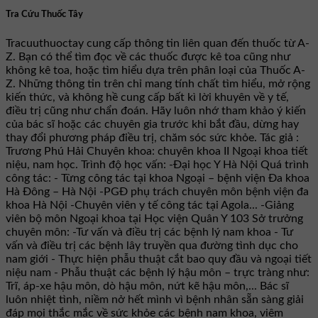
Tra Cứu Thuốc Tây
Tracuuthuoctay cung cấp thông tin liên quan đến thuốc từ A-
Z. Bạn có thể tìm đọc về các thuốc được kê toa cũng như
không kê toa, hoặc tìm hiểu dựa trên phân loại của Thuốc A-
Z. Những thông tin trên chỉ mang tính chất tìm hiểu, mở rộng
kiến thức, và không hề cung cấp bất kì lời khuyên về y tế,
điều trị cũng như chẩn đoán. Hãy luôn nhớ tham khảo ý kiến
của bác sĩ hoặc các chuyên gia trước khi bắt đầu, dừng hay
thay đổi phương pháp điều trị, chăm sóc sức khỏe. Tác giả :
Trương Phú Hải Chuyên khoa: chuyên khoa II Ngoại khoa tiết
niệu, nam học. Trình độ học vấn: -Đại học Y Hà Nội Quá trình
công tác: - Từng công tác tại khoa Ngoại – bệnh viện Đa khoa
Hà Đông – Hà Nội -PGĐ phụ trách chuyên môn bệnh viện đa
khoa Hà Nội -Chuyên viên y tế công tác tại Agola... -Giảng
viên bộ môn Ngoại khoa tại Học viện Quân Y 103 Sở trưởng
chuyên môn: -Tư vấn và điều trị các bệnh lý nam khoa - Tư
vấn và điều trị các bệnh lây truyền qua đường tình dục cho
nam giới - Thực hiện phẫu thuật cắt bao quy đầu và ngoại tiết
niệu nam - Phẫu thuật các bệnh lý hậu môn – trực tràng như:
Trĩ, áp-xe hậu môn, dò hậu môn, nứt kẽ hậu môn,... Bác sĩ
luôn nhiệt tình, niềm nở hết mình vì bệnh nhân sẵn sàng giải
đáp mọi thắc mắc về sức khỏe các bệnh nam khoa, viêm