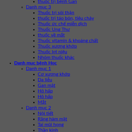
thuốc trị bệnh Gan
Danh mục 3
Thuốc trị sỏi thận
thuốc trị táo bón, tiêu chảy
Thuốc ức chế miễn dịch
Thuốc Ung Thư
thuốc về mắt
Thuốc vitamin & khoáng chất
Thuốc xương khớp
Thuốc lợi niệu
Nhóm thuốc khác
Danh mục bệnh Học
Danh mục 1
Cơ xương khớp
Da liễu
Gan mật
Hô hấp
Hô hấp
Mắt
Danh mục 2
Nội tiết
Răng hàm mặt
Tai mũi họng
Thần kinh