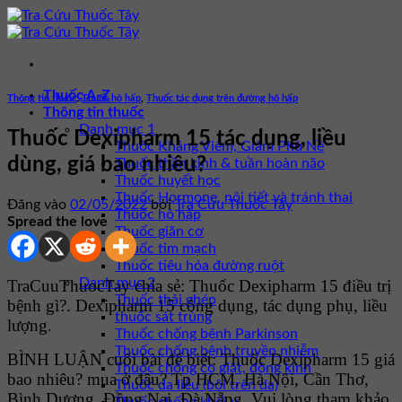
Bỏ
qua
nội
dung
Thuốc A-Z
Thông tin thuốc
,
Thuốc hô hấp
,
Thuốc tác dụng trên đường hô hấp
Thông tin thuốc
Danh mục 1
Thuốc Dexipharm 15 tác dụng, liều
Thuốc Kháng Viêm, Giảm Phù Nề
dùng, giá bao nhiêu?
Thuốc thần kinh & tuần hoàn não
Thuốc huyết học
Thuốc Hormone, nội tiết và tránh thai
Đăng vào
02/05/2022
bởi
Tra Cứu Thuốc Tây
Thuốc hô hấp
Spread the love
Thuốc giãn cơ
Thuốc tim mạch
Thuốc tiêu hóa đường ruột
Danh mục 2
TraCuuThuocTay chia sẻ: Thuốc Dexipharm 15 điều trị
Thuốc thải ghép
bệnh gì?. Dexipharm 15 công dụng, tác dụng phụ, liều
thuốc sát trùng
lượng.
Thuốc chống bệnh Parkinson
Thuốc chống bệnh truyền nhiễm
BÌNH LUẬN cuối bài để biết: Thuốc Dexipharm 15 giá
Thuốc chống co giật, động kinh
bao nhiêu? mua ở đâu? Tp HCM, Hà Nội, Cần Thơ,
Thuốc da liễu (bôi trên da)
Bình Dương, Đồng Nai, Đà Nẵng. Vui lòng tham khảo