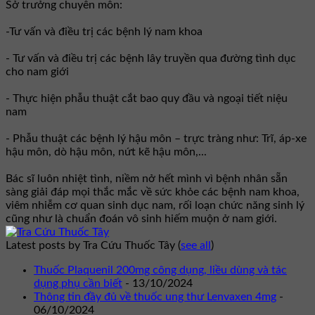
Sở trưởng chuyên môn:
-Tư vấn và điều trị các bệnh lý nam khoa
- Tư vấn và điều trị các bệnh lây truyền qua đường tình dục
cho nam giới
- Thực hiện phẫu thuật cắt bao quy đầu và ngoại tiết niệu
nam
- Phẫu thuật các bệnh lý hậu môn – trực tràng như: Trĩ, áp-xe
hậu môn, dò hậu môn, nứt kẽ hậu môn,...
Bác sĩ luôn nhiệt tình, niềm nở hết mình vì bệnh nhân sẵn
sàng giải đáp mọi thắc mắc về sức khỏe các bệnh nam khoa,
viêm nhiễm cơ quan sinh dục nam, rối loạn chức năng sinh lý
cũng như là chuẩn đoán vô sinh hiếm muộn ở nam giới.
Latest posts by Tra Cứu Thuốc Tây
(
see all
)
Thuốc Plaquenil 200mg công dụng, liều dùng và tác
dụng phụ cần biết
- 13/10/2024
Thông tin đầy đủ về thuốc ung thư Lenvaxen 4mg
-
06/10/2024