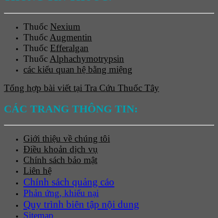
Thuốc
Nexium
Thuốc
Augmentin
Thuốc
Efferalgan
Thuốc
Alphachymotrypsin
các kiểu quan hệ bằng miệng
Tổng hợp bài viết tại Tra Cứu Thuốc Tây
CÁC TRANG THÔNG TIN:
Giới thiệu về chúng tôi
Điều khoản dịch vụ
Chính sách bảo mật
Liên hệ
Chính sách quảng cáo
Phản ứng, khiếu nại
Quy trình biên tập nội dung
Sitemap