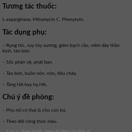
Tương tác thuốc:
L-asparginase. Mitomycin C. Phenytoin.
Tác dụng phụ:
– Rụng tóc, suy tủy xương, giảm bạch cầu, viêm dây thần
kinh, táo bón.
– Sốc phản vệ, phát ban.
– Táo bón, buồn nôn, nôn, tiêu chảy.
– Tăng HA hay hạ HA.
Chú ý đề phòng:
– Phụ nữ có thai & cho con bú.
– Theo dõi công thức máu.
Lưu ý: Dùng thuốc theo chỉ định của Bác sĩ