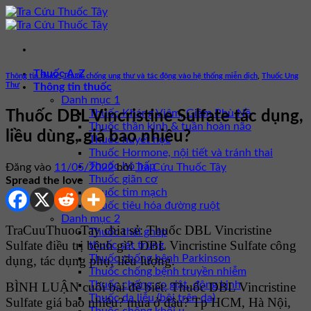
Bỏ
qua
nội
dung
Thuốc A-Z
Thông tin thuốc
,
Thuốc chống ung thư và tác động vào hệ thống miễn dịch
,
Thuốc Ung
Thư
Thông tin thuốc
Danh mục 1
Thuốc Kháng Viêm, Giảm Phù Nề
Thuốc DBL Vincristine Sulfate tác dụng,
Thuốc thần kinh & tuần hoàn não
liều dùng, giá bao nhiêu?
Thuốc huyết học
Thuốc Hormone, nội tiết và tránh thai
Thuốc hô hấp
Đăng vào
11/05/2022
bởi
Tra Cứu Thuốc Tây
Thuốc giãn cơ
Spread the love
Thuốc tim mạch
Thuốc tiêu hóa đường ruột
Danh mục 2
TraCuuThuocTay chia sẻ: Thuốc DBL Vincristine
Thuốc thải ghép
Sulfate điều trị bệnh gì?. DBL Vincristine Sulfate công
thuốc sát trùng
Thuốc chống bệnh Parkinson
dụng, tác dụng phụ, liều lượng.
Thuốc chống bệnh truyền nhiễm
Thuốc chống co giật, động kinh
BÌNH LUẬN cuối bài để biết: Thuốc DBL Vincristine
Thuốc da liễu (bôi trên da)
Sulfate giá bao nhiêu? mua ở đâu? Tp HCM, Hà Nội,