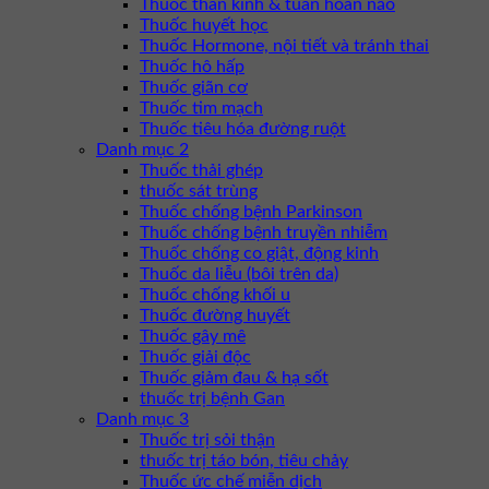
Thuốc thần kinh & tuần hoàn não
Thuốc huyết học
Thuốc Hormone, nội tiết và tránh thai
Thuốc hô hấp
Thuốc giãn cơ
Thuốc tim mạch
Thuốc tiêu hóa đường ruột
Danh mục 2
Thuốc thải ghép
thuốc sát trùng
Thuốc chống bệnh Parkinson
Thuốc chống bệnh truyền nhiễm
Thuốc chống co giật, động kinh
Thuốc da liễu (bôi trên da)
Thuốc chống khối u
Thuốc đường huyết
Thuốc gây mê
Thuốc giải độc
Thuốc giảm đau & hạ sốt
thuốc trị bệnh Gan
Danh mục 3
Thuốc trị sỏi thận
thuốc trị táo bón, tiêu chảy
Thuốc ức chế miễn dịch