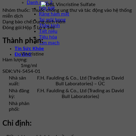
Danh mục 2
Nội tiết
Nhóm thuốc:
Thuốc chống ung thư và tác động vào hệ thống
Răng hàm mặt
miễn dịch
Tai mũi họng
Dạng bào chế:
Dung dịch tiêm
Thần kinh
Đóng gói:
Hộp 5 Lọ x 1ml
Tiết niệu
Tiêu hóa
Thành phần:
Tim mạch
Tin Sức Khỏe
Vincristine
Đo BMI
Hàm lượng:
1mg/ml
SĐK:
VN-5454-01
Nhà sản
F.H. Faulding & Co., Ltd (Trading as David
xuất:
Bull Laboratories) – ÚC
Nhà đăng
F.H. Faulding & Co., Ltd (Trading as David
ký:
Bull Laboratories)
Nhà phân
phối:
Chỉ định: