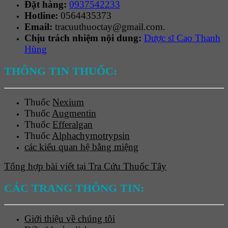
Đặt hàng:
0937542233
Hotline:
0564435373
Email:
tracuuthuoctay@gmail.com.
Chịu trách nhiệm nội dung:
Dược sĩ Cao Thanh
Hùng
THÔNG TIN THUỐC:
Thuốc
Nexium
Thuốc
Augmentin
Thuốc
Efferalgan
Thuốc
Alphachymotrypsin
các kiểu quan hệ bằng miệng
Tổng hợp bài viết tại Tra Cứu Thuốc Tây
CÁC TRANG THÔNG TIN:
Giới thiệu về chúng tôi