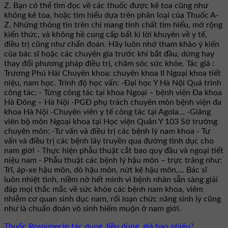
Z. Bạn có thể tìm đọc về các thuốc được kê toa cũng như
không kê toa, hoặc tìm hiểu dựa trên phân loại của Thuốc A-
Z. Những thông tin trên chỉ mang tính chất tìm hiểu, mở rộng
kiến thức, và không hề cung cấp bất kì lời khuyên về y tế,
điều trị cũng như chẩn đoán. Hãy luôn nhớ tham khảo ý kiến
của bác sĩ hoặc các chuyên gia trước khi bắt đầu, dừng hay
thay đổi phương pháp điều trị, chăm sóc sức khỏe. Tác giả :
Trương Phú Hải Chuyên khoa: chuyên khoa II Ngoại khoa tiết
niệu, nam học. Trình độ học vấn: -Đại học Y Hà Nội Quá trình
công tác: - Từng công tác tại khoa Ngoại – bệnh viện Đa khoa
Hà Đông – Hà Nội -PGĐ phụ trách chuyên môn bệnh viện đa
khoa Hà Nội -Chuyên viên y tế công tác tại Agola... -Giảng
viên bộ môn Ngoại khoa tại Học viện Quân Y 103 Sở trưởng
chuyên môn: -Tư vấn và điều trị các bệnh lý nam khoa - Tư
vấn và điều trị các bệnh lây truyền qua đường tình dục cho
nam giới - Thực hiện phẫu thuật cắt bao quy đầu và ngoại tiết
niệu nam - Phẫu thuật các bệnh lý hậu môn – trực tràng như:
Trĩ, áp-xe hậu môn, dò hậu môn, nứt kẽ hậu môn,... Bác sĩ
luôn nhiệt tình, niềm nở hết mình vì bệnh nhân sẵn sàng giải
đáp mọi thắc mắc về sức khỏe các bệnh nam khoa, viêm
nhiễm cơ quan sinh dục nam, rối loạn chức năng sinh lý cũng
như là chuẩn đoán vô sinh hiếm muộn ở nam giới.
Thuốc Rospimecin tác dụng, liều dùng, giá bao nhiêu?