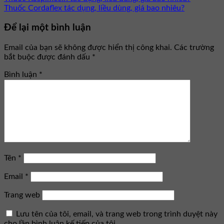
Thuốc Cordaflex tác dụng, liều dùng, giá bao nhiêu?
Để lại một bình luận
Email của bạn sẽ không được hiển thị công khai.
Các trường
bắt buộc được đánh dấu
*
Bình luận
*
Tên
*
Email
*
Trang web
Lưu tên của tôi, email, và trang web trong trình duyệt này
cho lần bình luận kế tiếp của tôi.