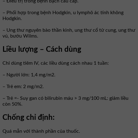
– Điều trị trong bệnh bạch cầu cấp.
– Phối hợp trong bệnh Hodgkin, u lymphô ác tính không
Hodgkin.
– Ung thư nguyên bào thần kinh, ung thư cổ tử cung, ung thư
vú, bướu Wilms.
Liều lượng – Cách dùng
Chỉ dùng tiêm IV, các liều dùng cách nhau 1 tuần:
– Người lớn: 1,4 mg/m2.
– Trẻ em: 2 mg/m2.
– Trẻ =- Suy gan có bilirubin máu > 3 mg/100 mL: giảm liều
còn 50%.
Chống chỉ định:
Quá mẫn với thành phần của thuốc.