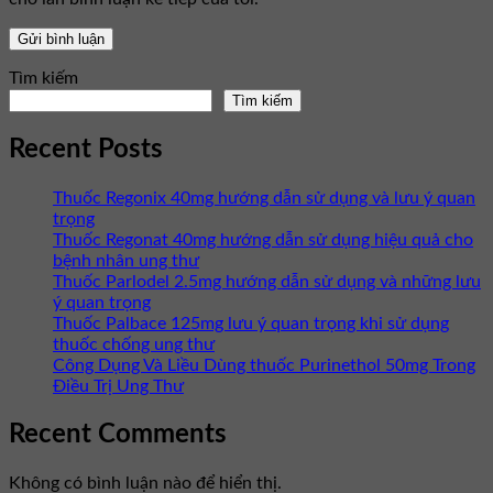
Tìm kiếm
Tìm kiếm
Recent Posts
Thuốc Regonix 40mg hướng dẫn sử dụng và lưu ý quan
trọng
Thuốc Regonat 40mg hướng dẫn sử dụng hiệu quả cho
bệnh nhân ung thư
Thuốc Parlodel 2.5mg hướng dẫn sử dụng và những lưu
ý quan trọng
Thuốc Palbace 125mg lưu ý quan trọng khi sử dụng
thuốc chống ung thư
Công Dụng Và Liều Dùng thuốc Purinethol 50mg Trong
Điều Trị Ung Thư
Recent Comments
Không có bình luận nào để hiển thị.