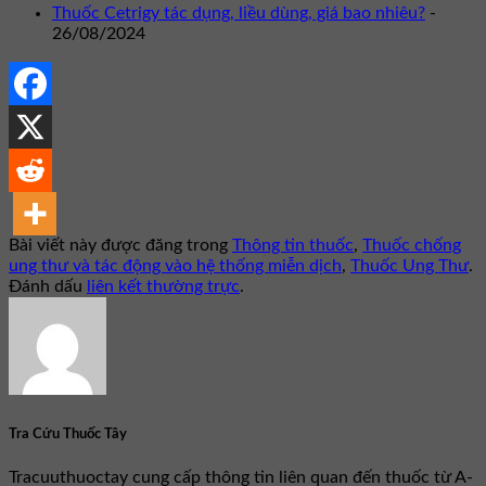
Thuốc Cetrigy tác dụng, liều dùng, giá bao nhiêu?
-
26/08/2024
Bài viết này được đăng trong
Thông tin thuốc
,
Thuốc chống
ung thư và tác động vào hệ thống miễn dịch
,
Thuốc Ung Thư
.
Đánh dấu
liên kết thường trực
.
Tra Cứu Thuốc Tây
Tracuuthuoctay cung cấp thông tin liên quan đến thuốc từ A-