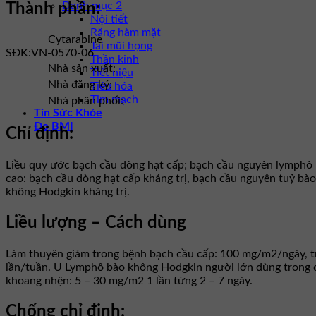
Danh mục 2
Thành phần:
Nội tiết
Răng hàm mặt
Cytarabine
Tai mũi họng
SĐK:
VN-0570-06
Thần kinh
Nhà sản xuất:
Tiết niệu
Nhà đăng ký:
Tiêu hóa
Tim mạch
Nhà phân phối:
Tin Sức Khỏe
Đo BMI
Chỉ định:
Liều quy ước bạch cầu dòng hạt cấp; bạch cầu nguyên lymphô 
cao: bạch cầu dòng hạt cấp kháng trị, bạch cầu nguyên tuỷ bào
không Hodgkin kháng trị.
Liều lượng – Cách dùng
Làm thuyên giảm trong bệnh bạch cầu cấp: 100 mg/m2/ngày, tru
lần/tuần. U Lymphô bào không Hodgkin người lớn dùng trong đa t
khoang nhện: 5 – 30 mg/m2 1 lần từng 2 – 7 ngày.
Chống chỉ định: