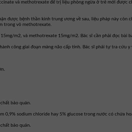
cinate và methotrexate để trị liệu phòng ngừa ở trẻ mới được c
ận được bệnh thần kinh trung ương về sau, liệu pháp này còn cho
m trong vỏ methotrexate.
5mg/m2, và methotrexate 15mg/m2. Bác sĩ cần phải đọc bài báo 
thành công giai đoạn màng não cấp tính. Bác sĩ phải tự tra cứu 
ớn.
 chất bảo quản.
iêm 0,9% sodium chloride hay 5% glucose trong nước có chứa h
 chất bảo quản.