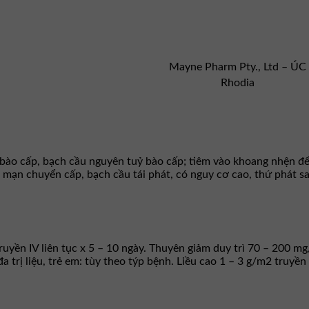
Mayne Pharm Pty., Ltd – ÚC
Rhodia
bào cấp, bạch cầu nguyên tuỷ bào cấp; tiêm vào khoang nhện để
 mạn chuyển cấp, bạch cầu tái phát, có nguy cơ cao, thứ phát sau
yền IV liên tục x 5 – 10 ngày. Thuyên giảm duy trì 70 – 200 mg
rị liệu, trẻ em: tùy theo týp bệnh. Liều cao 1 – 3 g/m2 truyền I