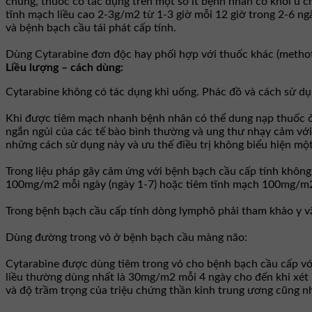
chung, thuốc có tác dụng trên một số ít bệnh nhân có khối u 
tĩnh mạch liều cao 2-3g/m2 từ 1-3 giờ mỗi 12 giờ trong 2-6 ng
và bệnh bạch cầu tái phát cấp tính.
Dùng Cytarabine đơn độc hay phối hợp với thuốc khác (methot
Liều lượng – cách dùng:
Cytarabine không có tác dụng khi uống. Phác đồ và cách sử dụn
Khi được tiêm mạch nhanh bệnh nhân có thể dung nạp thuốc ở 
ngắn ngủi của các tế bào bình thường và ung thư nhạy cảm với
những cách sử dụng này và ưu thế điều trị không biểu hiện mộ
Trong liệu pháp gây cảm ứng với bệnh bạch cầu cấp tính không
100mg/m2 mỗi ngày (ngày 1-7) hoặc tiêm tĩnh mạch 100mg/m2 
Trong bệnh bạch cầu cấp tính dòng lymphô phải tham khảo y v
Dùng đường trong vỏ ở bệnh bạch cầu màng não:
Cytarabine được dùng tiêm trong vỏ cho bệnh bạch cầu cấp vớ
liều thường dùng nhất là 30mg/m2 mỗi 4 ngày cho đến khi xét 
và độ trầm trọng của triệu chứng thần kinh trung ương cũng nh