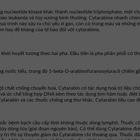
g nucleotide kinase khác thành nucleotide triphosphate, một c
ào leukemia và tủy xương bình thường. Cytarabine nhanh chóng 
Quá trình này xảy ra chủ yếu ở gan, còn có trong máu và những
ảm hay đề kháng của tế bào đối với cytarabine.
khỏi huyết tương theo hai pha. Ðầu tiên là pha phân phối có thờ
ong nước tiểu, trong đó 1-beta-D-arabinofuranosyluracil chiếm g
ột chất chống chuyển hoá. Cytarabin có tác dụng hoá trị liệu ch
) và ức chế tổng hợp DNA kèm theo tác dụng kìm hãm hoặc diệt t
ytarabin và các thuốc chống ung thư khác. Cytarabin liều cao đ
 mắc bệnh bạch cầu cấp tính không thuộc dòng lymphô. Thuốc cũn
ủy dòng tủy (giai đoạn nguyên bào). Có thể dùng Cytarabine đơ
duy trì thì sự thuyên giảm do Cytarabine chỉ thoáng qua. Thuốc