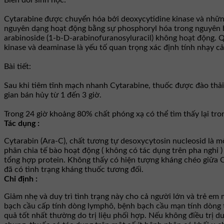
Biến đổi sinh học:
Cytarabine được chuyển hóa bởi deoxycytidine kinase và nhữn
nguyên dạng hoạt động bằng sự phosphoryl hóa trong nguyên b
arabinoside (1-b-D-arabinofuranosyluracil) không hoạt động. 
kinase và deaminase là yếu tố quan trọng xác định tính nhạy c
Bài tiết:
Sau khi tiêm tĩnh mạch nhanh Cytarabine, thuốc được đào thải 
gian bán hủy từ 1 đến 3 giờ.
Trong 24 giờ khoảng 80% chất phóng xạ có thể tìm thấy lại tr
Tác dụng :
Cytarabin (Ara-C), chất tương tự desoxycytosin nucleosid là m
phân chia tế bào hoạt động ( không có tác dụng trên pha nghỉ 
tổng hợp protein. Không thấy có hiện tượng kháng chéo giữa C
đã có tình trạng kháng thuốc tương đối.
Chỉ định :
Giảm nhẹ và duy trì tình trạng này cho cả người lớn và trẻ em
bạch cầu cấp tính dòng lymphô, bệnh bạch cầu mạn tính dòng t
quả tốt nhất thường do trị liệu phối hợp. Nếu không điều trị 