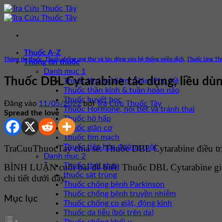
Bỏ
qua
nội
dung
Thuốc A-Z
Thông tin thuốc
,
Thuốc chống ung thư và tác động vào hệ thống miễn dịch
,
Thuốc Ung Th
Thông tin thuốc
Danh mục 1
Thuốc DBL Cytarabine tác dụng, liều dùn
Thuốc Kháng Viêm, Giảm Phù Nề
Thuốc thần kinh & tuần hoàn não
Thuốc huyết học
Đăng vào
11/05/2022
bởi
Tra Cứu Thuốc Tây
Thuốc Hormone, nội tiết và tránh thai
Spread the love
Thuốc hô hấp
Thuốc giãn cơ
Thuốc tim mạch
Thuốc tiêu hóa đường ruột
TraCuuThuocTay chia sẻ: Thuốc DBL Cytarabine điều trị
Danh mục 2
Thuốc thải ghép
BÌNH LUẬN cuối bài để biết: Thuốc DBL Cytarabine gi
thuốc sát trùng
chi tiết dưới đây.
Thuốc chống bệnh Parkinson
Thuốc chống bệnh truyền nhiễm
Mục lục
Thuốc chống co giật, động kinh
Thuốc da liễu (bôi trên da)