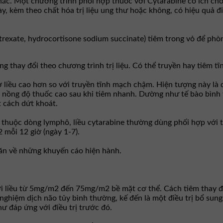
chắc. Một chương trình phối hợp thuốc với Cytarabine có ích ch
ày, kèm theo chất hóa trị liệu ung thư hoặc không, có hiệu quả đ
rexate, hydrocortisone sodium succinate) tiêm trong vỏ để phò
g thay đổi theo chương trình trị liệu. Có thể truyền hay tiêm tĩ
liều cao hơn so với truyền tĩnh mạch chậm. Hiện tượng này là 
 nồng độ thuốc cao sau khi tiêm nhanh. Dường như tế bào bình 
t cách dứt khoát.
 thuộc dòng lymphô, liều cytarabine thường dùng phối hợp với t
mỗi 12 giờ (ngày 1-7).
ăn về những khuyến cáo hiện hành.
i liều từ 5mg/m2 đến 75mg/m2 bề mặt cơ thể. Cách tiêm thay đổ
nghiệm dịch não tủy bình thường, kế đến là một điều trị bổ sung
ư đáp ứng với điều trị trước đó.