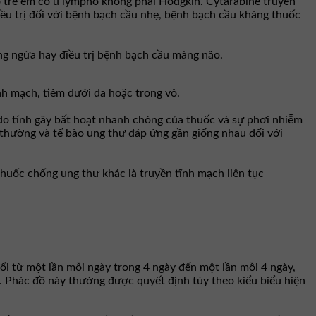
o trẻ em có u lymphô không phải Hodgkin. Cytarabine truyền
iều trị đối với bệnh bạch cầu nhẹ, bệnh bạch cầu kháng thuốc
ng ngừa hay điều trị bệnh bạch cầu màng não.
nh mạch, tiêm dưới da hoặc trong vỏ.
do tính gây bất hoạt nhanh chóng của thuốc và sự phơi nhiễm
thường và tế bào ung thư đáp ứng gần giống nhau đối với
huốc chống ung thư khác là truyền tĩnh mạch liên tục
i từ một lần mỗi ngày trong 4 ngày đến một lần mỗi 4 ngày,
. Phác đồ này thường được quyết định tùy theo kiểu biểu hiện