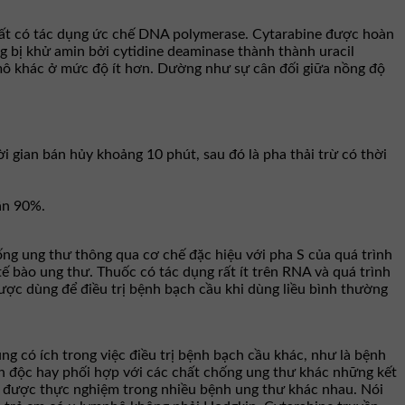
hất có tác dụng ức chế DNA polymerase. Cytarabine được hoàn
bị khử amin bởi cytidine deaminase thành thành uracil
 mô khác ở mức độ ít hơn. Dường như sự cân đối giữa nồng độ
i gian bán hủy khoảng 10 phút, sau đó là pha thải trừ có thời
ần 90%.
ống ung thư thông qua cơ chế đặc hiệu với pha S của quá trình
ế bào ung thư. Thuốc có tác dụng rất ít trên RNA và quá trình
ược dùng để điều trị bệnh bạch cầu khi dùng liều bình thường
g có ích trong việc điều trị bệnh bạch cầu khác, như là bệnh
n độc hay phối hợp với các chất chống ung thư khác những kết
 đã được thực nghiệm trong nhiều bệnh ung thư khác nhau. Nói