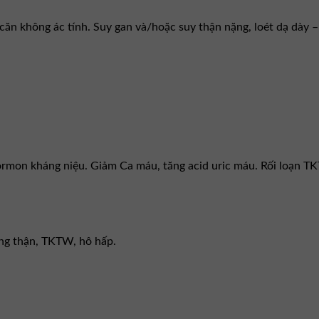
n không ác tính. Suy gan và/hoặc suy thận nặng, loét dạ dày – 
mon kháng niệu. Giảm Ca máu, tăng acid uric máu. Rối loạn TKTW,
ng thận, TKTW, hô hấp.