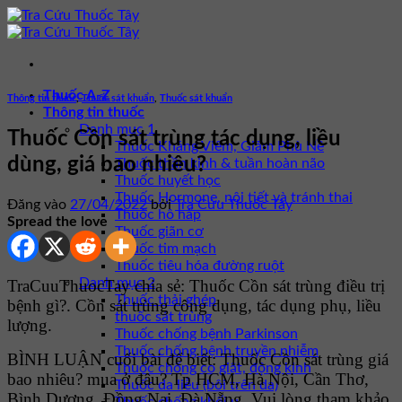
Bỏ
qua
nội
dung
Thuốc A-Z
Thông tin thuốc
,
Thuốc sát khuẩn
,
Thuốc sát khuẩn
Thông tin thuốc
Danh mục 1
Thuốc Cồn sát trùng tác dụng, liều
Thuốc Kháng Viêm, Giảm Phù Nề
dùng, giá bao nhiêu?
Thuốc thần kinh & tuần hoàn não
Thuốc huyết học
Thuốc Hormone, nội tiết và tránh thai
Đăng vào
27/04/2022
bởi
Tra Cứu Thuốc Tây
Thuốc hô hấp
Spread the love
Thuốc giãn cơ
Thuốc tim mạch
Thuốc tiêu hóa đường ruột
Danh mục 2
TraCuuThuocTay chia sẻ: Thuốc Cồn sát trùng điều trị
Thuốc thải ghép
bệnh gì?. Cồn sát trùng công dụng, tác dụng phụ, liều
thuốc sát trùng
lượng.
Thuốc chống bệnh Parkinson
Thuốc chống bệnh truyền nhiễm
BÌNH LUẬN cuối bài để biết: Thuốc Cồn sát trùng giá
Thuốc chống co giật, động kinh
bao nhiêu? mua ở đâu? Tp HCM, Hà Nội, Cần Thơ,
Thuốc da liễu (bôi trên da)
Bình Dương, Đồng Nai, Đà Nẵng. Vui lòng tham khảo