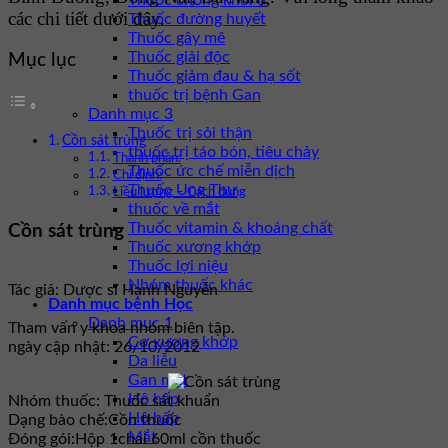
Thuốc chống khối u
các chi tiết dưới đây.
Thuốc đường huyết
Thuốc gây mê
Thuốc giải độc
Mục lục
Thuốc giảm đau & hạ sốt
thuốc trị bệnh Gan
Danh mục 3
Thuốc trị sỏi thận
Cồn sát trùng
thuốc trị táo bón, tiêu chảy
Thành phần:
Thuốc ức chế miễn dịch
Chỉ định:
Thuốc Ung Thư
Liều lượng – Cách dùng
thuốc về mắt
Thuốc vitamin & khoáng chất
Cồn sát trùng
Thuốc xương khớp
Thuốc lợi niệu
Nhóm thuốc khác
Tác giả: Dược sĩ Hạnh Nguyễn
Danh mục bệnh Học
Danh mục 1
Tham vấn y khoa nhóm biên tập.
Cơ xương khớp
ngày cập nhật: 26/10/2012
Da liễu
Gan mật
Hô hấp
Nhóm thuốc:
Thuốc sát khuẩn
Hô hấp
Dạng bào chế:
Cồn thuốc
Mắt
Đóng gói:
Hộp 1chai 60ml cồn thuốc