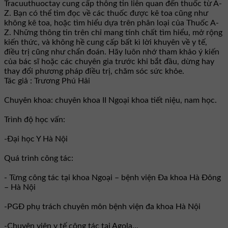
Tracuuthuoctay cung cấp thông tin liên quan đến thuốc từ A-
Z. Bạn có thể tìm đọc về các thuốc được kê toa cũng như
không kê toa, hoặc tìm hiểu dựa trên phân loại của Thuốc A-
Z. Những thông tin trên chỉ mang tính chất tìm hiểu, mở rộng
kiến thức, và không hề cung cấp bất kì lời khuyên về y tế,
điều trị cũng như chẩn đoán. Hãy luôn nhớ tham khảo ý kiến
của bác sĩ hoặc các chuyên gia trước khi bắt đầu, dừng hay
thay đổi phương pháp điều trị, chăm sóc sức khỏe.
Tác giả : Trương Phú Hải
Chuyên khoa: chuyên khoa II Ngoại khoa tiết niệu, nam học.
Trình độ học vấn:
-Đại học Y Hà Nội
Quá trình công tác:
- Từng công tác tại khoa Ngoại – bệnh viện Đa khoa Hà Đông
– Hà Nội
-PGĐ phụ trách chuyên môn bệnh viện đa khoa Hà Nội
-Chuyên viên y tế công tác tại Agola...