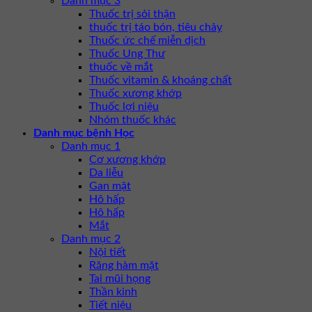
Danh mục 3
Thuốc trị sỏi thận
thuốc trị táo bón, tiêu chảy
Thuốc ức chế miễn dịch
Thuốc Ung Thư
thuốc về mắt
Thuốc vitamin & khoáng chất
Thuốc xương khớp
Thuốc lợi niệu
Nhóm thuốc khác
Danh mục bệnh Học
Danh mục 1
Cơ xương khớp
Da liễu
Gan mật
Hô hấp
Hô hấp
Mắt
Danh mục 2
Nội tiết
Răng hàm mặt
Tai mũi họng
Thần kinh
Tiết niệu