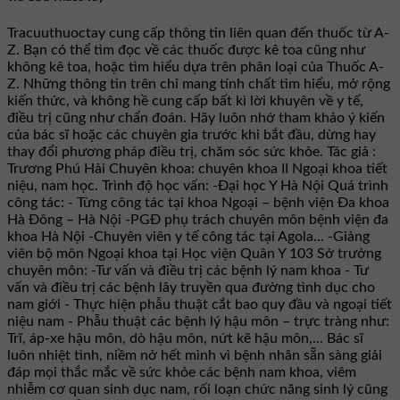
Tracuuthuoctay cung cấp thông tin liên quan đến thuốc từ A-
Z. Bạn có thể tìm đọc về các thuốc được kê toa cũng như
không kê toa, hoặc tìm hiểu dựa trên phân loại của Thuốc A-
Z. Những thông tin trên chỉ mang tính chất tìm hiểu, mở rộng
kiến thức, và không hề cung cấp bất kì lời khuyên về y tế,
điều trị cũng như chẩn đoán. Hãy luôn nhớ tham khảo ý kiến
của bác sĩ hoặc các chuyên gia trước khi bắt đầu, dừng hay
thay đổi phương pháp điều trị, chăm sóc sức khỏe. Tác giả :
Trương Phú Hải Chuyên khoa: chuyên khoa II Ngoại khoa tiết
niệu, nam học. Trình độ học vấn: -Đại học Y Hà Nội Quá trình
công tác: - Từng công tác tại khoa Ngoại – bệnh viện Đa khoa
Hà Đông – Hà Nội -PGĐ phụ trách chuyên môn bệnh viện đa
khoa Hà Nội -Chuyên viên y tế công tác tại Agola... -Giảng
viên bộ môn Ngoại khoa tại Học viện Quân Y 103 Sở trưởng
chuyên môn: -Tư vấn và điều trị các bệnh lý nam khoa - Tư
vấn và điều trị các bệnh lây truyền qua đường tình dục cho
nam giới - Thực hiện phẫu thuật cắt bao quy đầu và ngoại tiết
niệu nam - Phẫu thuật các bệnh lý hậu môn – trực tràng như:
Trĩ, áp-xe hậu môn, dò hậu môn, nứt kẽ hậu môn,... Bác sĩ
luôn nhiệt tình, niềm nở hết mình vì bệnh nhân sẵn sàng giải
đáp mọi thắc mắc về sức khỏe các bệnh nam khoa, viêm
nhiễm cơ quan sinh dục nam, rối loạn chức năng sinh lý cũng