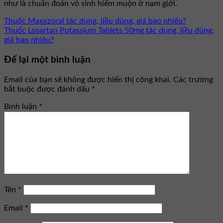
như là chuẩn đoán vô sinh hiếm muộn ở nam giới.
Thuốc Maxxzoral tác dụng, liều dùng, giá bao nhiêu?
Thuốc Losartan Potassium Tablets 50mg tác dụng, liều dùng,
giá bao nhiêu?
Để lại một bình luận
Email của bạn sẽ không được hiển thị công khai.
Các trường
bắt buộc được đánh dấu
*
Bình luận
*
Tên
*
Email
*