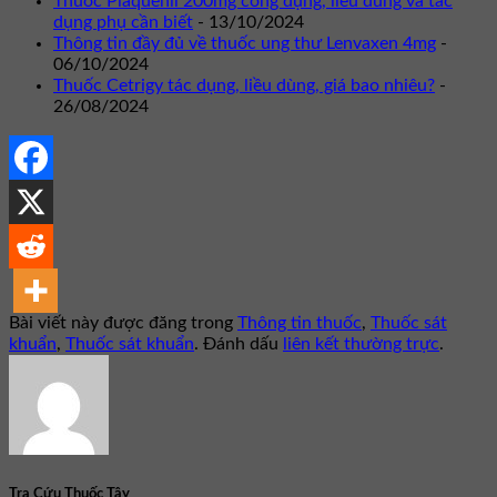
Thuốc Plaquenil 200mg công dụng, liều dùng và tác
dụng phụ cần biết
- 13/10/2024
Thông tin đầy đủ về thuốc ung thư Lenvaxen 4mg
-
06/10/2024
Thuốc Cetrigy tác dụng, liều dùng, giá bao nhiêu?
-
26/08/2024
Bài viết này được đăng trong
Thông tin thuốc
,
Thuốc sát
khuẩn
,
Thuốc sát khuẩn
. Đánh dấu
liên kết thường trực
.
Tra Cứu Thuốc Tây