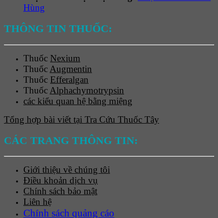
Hùng
THÔNG TIN THUỐC:
Thuốc
Nexium
Thuốc
Augmentin
Thuốc
Efferalgan
Thuốc
Alphachymotrypsin
các kiểu quan hệ bằng miệng
Tổng hợp bài viết tại Tra Cứu Thuốc Tây
CÁC TRANG THÔNG TIN:
Giới thiệu về chúng tôi
Điều khoản dịch vụ
Chính sách bảo mật
Liên hệ
Chính sách quảng cáo