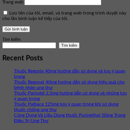
Trang web
Lưu tên của tôi, email, và trang web trong trình duyệt này
cho lần bình luận kế tiếp của tôi.
Tìm kiếm
Tìm kiếm
Recent Posts
Thuốc Regonix 40mg hướng dẫn sử dụng và lưu ý quan
trọng
Thuốc Regonat 40mg hướng dẫn sử dụng hiệu quả cho
bệnh nhân ung thư
Thuốc Parlodel 2.5mg hướng dẫn sử dụng và những lưu
ý quan trọng
Thuốc Palbace 125mg lưu ý quan trọng khi sử dụng
thuốc chống ung thư
Công Dụng Và Liều Dùng thuốc Purinethol 50mg Trong
Điều Trị Ung Thư