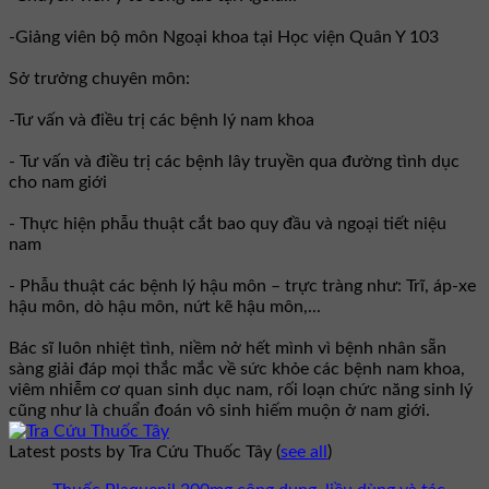
-Giảng viên bộ môn Ngoại khoa tại Học viện Quân Y 103
Sở trưởng chuyên môn:
-Tư vấn và điều trị các bệnh lý nam khoa
- Tư vấn và điều trị các bệnh lây truyền qua đường tình dục
cho nam giới
- Thực hiện phẫu thuật cắt bao quy đầu và ngoại tiết niệu
nam
- Phẫu thuật các bệnh lý hậu môn – trực tràng như: Trĩ, áp-xe
hậu môn, dò hậu môn, nứt kẽ hậu môn,...
Bác sĩ luôn nhiệt tình, niềm nở hết mình vì bệnh nhân sẵn
sàng giải đáp mọi thắc mắc về sức khỏe các bệnh nam khoa,
viêm nhiễm cơ quan sinh dục nam, rối loạn chức năng sinh lý
cũng như là chuẩn đoán vô sinh hiếm muộn ở nam giới.
Latest posts by Tra Cứu Thuốc Tây
(
see all
)