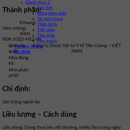
Danh mục 2
Nội tiết
Thành phần:
Răng hàm mặt
Tai mũi họng
Ethanol
Thần kinh
Hàm lượng:
Tiết niệu
60ml
Tiêu hóa
SĐK:
V322-H12-05
Tim mạch
Nhà sản
Công ty Dược Vật tư Y tế Tiền Giang – VIỆT
Tin Sức Khỏe
xuất:
NAM
Đo BMI
Nhà đăng
ký:
Nhà phân
phối:
Chỉ định:
Sát trùng ngoài da.
Liều lượng – Cách dùng
Liều dùng: Dùng thoa lên vết thương, nhiều lần trong ngày.