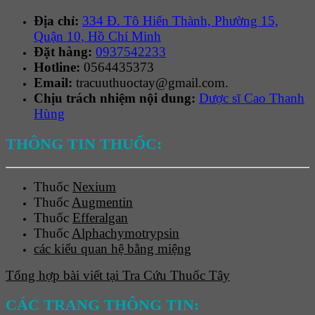
Địa chỉ:
334 Đ. Tô Hiến Thành, Phường 15,
Quận 10, Hồ Chí Minh
Đặt hàng:
0937542233
Hotline:
0564435373
Email:
tracuuthuoctay@gmail.com.
Chịu trách nhiệm nội dung:
Dược sĩ Cao Thanh
Hùng
THÔNG TIN THUỐC:
Thuốc
Nexium
Thuốc
Augmentin
Thuốc
Efferalgan
Thuốc
Alphachymotrypsin
các kiểu quan hệ bằng miệng
Tổng hợp bài viết tại Tra Cứu Thuốc Tây
CÁC TRANG THÔNG TIN: