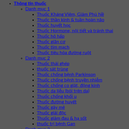
Thông tin thuốc
Danh mục 1
Thuốc Kháng Viêm, Giảm Phù Nề
Thuốc thần kinh & tuần hoàn não
Thuốc huyết học
Thuốc Hormone, nội tiết và tránh thai
Thuốc hô hấp
Thuốc giãn cơ
Thuốc tim mạch
Thuốc tiêu hóa đường ruột
Danh mục 2
Thuốc thải ghép
thuốc sát trùng
Thuốc chống bệnh Parkinson
Thuốc chống bệnh truyền nhiễm
Thuốc chống co giật, động kinh
Thuốc da liễu (bôi trên da)
Thuốc chống khối u
Thuốc đường huyết
Thuốc gây mê
Thuốc giải độc
Thuốc giảm đau & hạ sốt
thuốc trị bệnh Gan