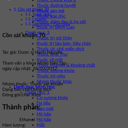
Thuốc chống khối u
Thuốc đường huyết
Cồn sát khuẩn 70
Thuốc gây mê
Thành phần:
Thuốc giải độc
Chỉ định:
Thuốc giảm đau & hạ sốt
Liều lượng – Cách dùng
thuốc trị bệnh Gan
Danh mục 3
Cồn sát khuẩn 70
Thuốc trị sỏi thận
thuốc trị táo bón, tiêu chảy
Thuốc ức chế miễn dịch
Tác giả: Dược sĩ Hạnh Nguyễn
Thuốc Ung Thư
thuốc về mắt
Tham vấn y khoa nhóm biên tập.
Thuốc vitamin & khoáng chất
ngày cập nhật: 26/10/2012
Thuốc xương khớp
Thuốc lợi niệu
Nhóm thuốc khác
Nhóm thuốc:
Thuốc sát khuẩn
Danh mục bệnh Học
Dạng bào chế:
Dung dịch
Danh mục 1
Đóng gói:
chai 30ml
Cơ xương khớp
Da liễu
Thành phần:
Gan mật
Hô hấp
Hô hấp
Ethanol
Mắt
Hàm lượng: