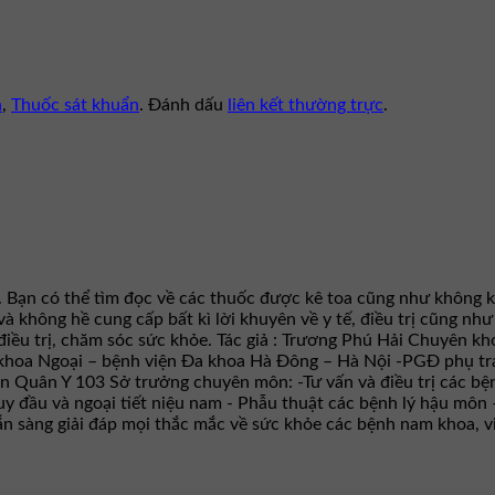
n
,
Thuốc sát khuẩn
. Đánh dấu
liên kết thường trực
.
. Bạn có thể tìm đọc về các thuốc được kê toa cũng như không k
 và không hề cung cấp bất kì lời khuyên về y tế, điều trị cũng n
iều trị, chăm sóc sức khỏe. Tác giả : Trương Phú Hải Chuyên kho
ại khoa Ngoại – bệnh viện Đa khoa Hà Đông – Hà Nội -PGĐ phụ t
ện Quân Y 103 Sở trưởng chuyên môn: -Tư vấn và điều trị các bện
y đầu và ngoại tiết niệu nam - Phẫu thuật các bệnh lý hậu môn 
 sẵn sàng giải đáp mọi thắc mắc về sức khỏe các bệnh nam khoa, 