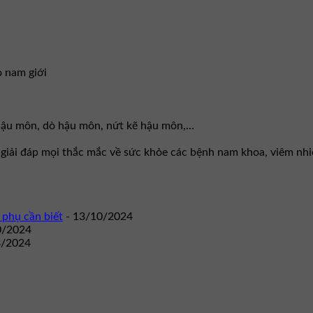
o nam giới
 hậu môn, dò hậu môn, nứt kẽ hậu môn,...
g giải đáp mọi thắc mắc về sức khỏe các bệnh nam khoa, viêm nh
 phụ cần biết
- 13/10/2024
0/2024
8/2024