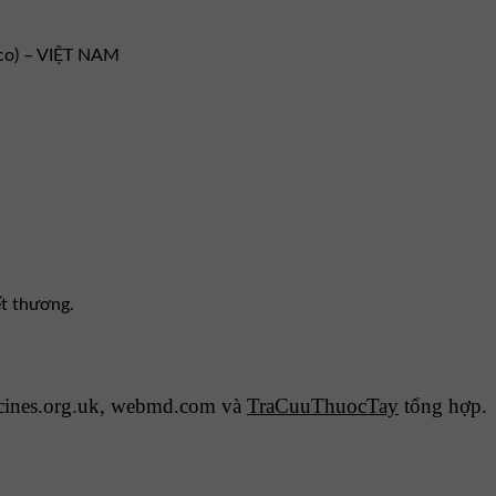
co) – VIỆT NAM
ết thương.
cines.org.uk, webmd.com và
TraCuuThuocTay
tổng hợp.