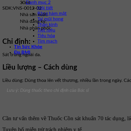
Danh mục 2
30ml
Nội tiết
SĐK:
VNS-0012-02
Răng hàm mặt
Nhà sản xuất:
Tai mũi họng
Nhà đăng ký:
Thần kinh
Nhà phân phối:
Tiết niệu
Tiêu hóa
Chỉ định:
Tim mạch
Tin Sức Khỏe
Đo BMI
Sát trùng ngoài da.
Liều lượng – Cách dùng
Liều dùng: Dùng thoa lên vết thương, nhiều lần trong ngày. C
Lưu ý: Dùng thuốc theo chỉ định của Bác sĩ
Cần tư vấn thêm về Thuốc Cồn sát khuẩn 70 tác dụng, liề
Tuyên bố miễn trừ trách nhiệm y tế