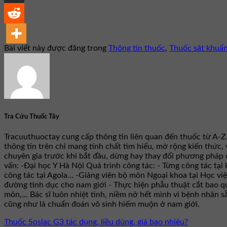
Bài viết này được đăng trong
Thông tin thuốc
,
Thuốc sát khuẩ
Tra Cứu Thuốc Tây
Tracuuthuoctay cung cấp thông tin liên quan đến thuốc từ A-Z
thông tin trên chỉ mang tính chất tìm hiểu, mở rộng kiến thức,
chuyên gia trước khi bắt đầu, dừng hay thay đổi phương pháp đ
vấn: -Đại học Y Hà Nội Quá trình công tác: - Từng công tác t
công tác tại Agola... -Giảng viên bộ môn Ngoại khoa tại Học vi
đường tình dục cho nam giới - Thực hiện phẫu thuật cắt bao qu
môn,... Bác sĩ luôn nhiệt tình, niềm nở hết mình vì bệnh nhân
cũng như là chuẩn đoán vô sinh hiếm muộn ở nam giới.
Thuốc Soslac G3 tác dụng, liều dùng, giá bao nhiêu?