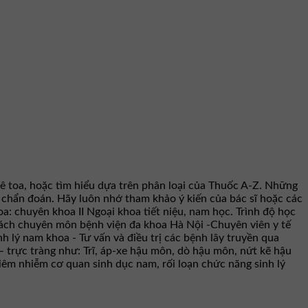
ê toa, hoặc tìm hiểu dựa trên phân loại của Thuốc A-Z. Những
hư chẩn đoán. Hãy luôn nhớ tham khảo ý kiến của bác sĩ hoặc các
a: chuyên khoa II Ngoại khoa tiết niệu, nam học. Trình độ học
rách chuyên môn bệnh viện đa khoa Hà Nội -Chuyên viên y tế
h lý nam khoa - Tư vấn và điều trị các bệnh lây truyền qua
– trực tràng như: Trĩ, áp-xe hậu môn, dò hậu môn, nứt kẽ hậu
viêm nhiễm cơ quan sinh dục nam, rối loạn chức năng sinh lý