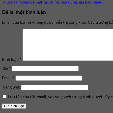
Thuốc Furosemide Salf tác dụng, liều dùng, giá bao nhiêu?
Để lại một bình luận
Email của bạn sẽ không được hiển thị công khai.
Các trường b
Bình luận
*
Tên
*
Email
*
Trang web
Lưu tên của tôi, email, và trang web trong trình duyệt này ch