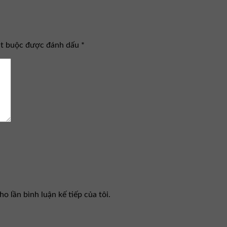
ắt buộc được đánh dấu
*
o lần bình luận kế tiếp của tôi.