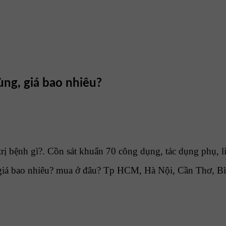
ùng, giá bao nhiêu?
ị bệnh gì?. Cồn sát khuẩn 70 công dụng, tác dụng phụ, l
giá bao nhiêu? mua ở đâu? Tp HCM, Hà Nội, Cần Thơ, B