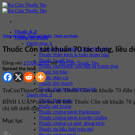
Bỏ
qua
nội
dung
Thuốc A-Z
Thông tin thuốc
,
Thuốc sát khuẩn
,
Thuốc sát khuẩn
Thông tin thuốc
Danh mục 1
Thuốc Cồn sát khuẩn 70 tác dụng, liều d
Thuốc Kháng Viêm, Giảm Phù Nề
Thuốc thần kinh & tuần hoàn não
Thuốc huyết học
Đăng vào
27/04/2022
bởi
Tra Cứu Thuốc Tây
Thuốc Hormone, nội tiết và tránh thai
Spread the love
Thuốc hô hấp
Thuốc giãn cơ
Thuốc tim mạch
Thuốc tiêu hóa đường ruột
TraCuuThuocTay chia sẻ: Thuốc Cồn sát khuẩn 70 điều tr
Danh mục 2
Thuốc thải ghép
BÌNH LUẬN cuối bài để biết: Thuốc Cồn sát khuẩn 70 
thuốc sát trùng
chi tiết dưới đây.
Thuốc chống bệnh Parkinson
Thuốc chống bệnh truyền nhiễm
Mục lục
Thuốc chống co giật, động kinh
Thuốc da liễu (bôi trên da)