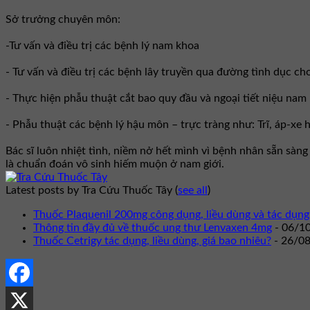
Sở trưởng chuyên môn:
-Tư vấn và điều trị các bệnh lý nam khoa
- Tư vấn và điều trị các bệnh lây truyền qua đường tình dục ch
- Thực hiện phẫu thuật cắt bao quy đầu và ngoại tiết niệu nam
- Phẫu thuật các bệnh lý hậu môn – trực tràng như: Trĩ, áp-xe
Bác sĩ luôn nhiệt tình, niềm nở hết mình vì bệnh nhân sẵn sàn
là chuẩn đoán vô sinh hiếm muộn ở nam giới.
Latest posts by Tra Cứu Thuốc Tây
(
see all
)
Thuốc Plaquenil 200mg công dụng, liều dùng và tác dụng
Thông tin đầy đủ về thuốc ung thư Lenvaxen 4mg
- 06/1
Thuốc Cetrigy tác dụng, liều dùng, giá bao nhiêu?
- 26/0