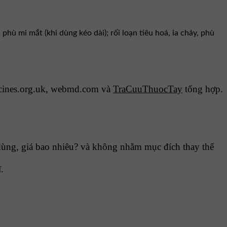
hù mi mắt (khi dùng kéo dài); rối loạn tiêu hoá, ỉa chảy, phù
cines.org.uk, webmd.com và
TraCuuThuocTay
tổng hợp.
ùng, giá bao nhiêu? và không nhằm mục đích thay thế
.