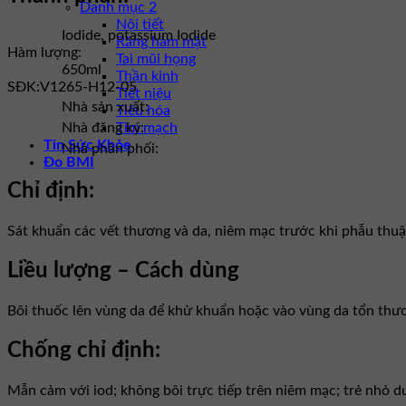
Danh mục 2
Nội tiết
Iodide, potassium Iodide
Răng hàm mặt
Hàm lượng:
Tai mũi họng
650ml
Thần kinh
SĐK:
V1265-H12-05
Tiết niệu
Nhà sản xuất:
Tiêu hóa
Tim mạch
Nhà đăng ký:
Tin Sức Khỏe
Nhà phân phối:
Đo BMI
Chỉ định:
Sát khuẩn các vết thương và da, niêm mạc trước khi phẫu thuậ
Liều lượng – Cách dùng
Bôi thuốc lên vùng da để khử khuẩn hoặc vào vùng da tổn thươ
Chống chỉ định:
Mẫn cảm với iod; không bôi trực tiếp trên niêm mạc; trẻ nhỏ dướ