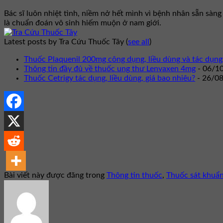
Bác sĩ luôn nhiệt tình, niềm nở hết mình vì bệnh nhân sẵn sàn
là chuẩn đoán vô sinh hiếm muộn ở nam giới.
Latest posts by Tra Cứu Thuốc Tây
(
see all
)
Thuốc Plaquenil 200mg công dụng, liều dùng và tác dụng
Thông tin đầy đủ về thuốc ung thư Lenvaxen 4mg
- 06/1
Thuốc Cetrigy tác dụng, liều dùng, giá bao nhiêu?
- 26/0
Bài viết này được đăng trong
Thông tin thuốc
,
Thuốc sát khuẩ