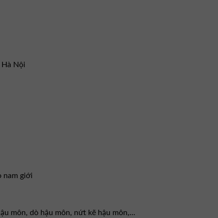
– Hà Nội
o nam giới
 hậu môn, dò hậu môn, nứt kẽ hậu môn,...