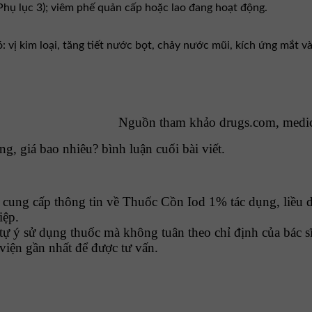
(Phụ lục 3); viêm phế quản cấp hoặc lao đang hoạt động.
vị kim loại, tăng tiết nước bọt, chảy nước mũi, kích ứng mắt và p
Nguồn tham khảo drugs.com, medi
, giá bao nhiêu? bình luận cuối bài viết.
ung cấp thông tin về Thuốc Cồn Iod 1% tác dụng, liều d
iệp.
tự ý sử dụng thuốc mà không tuân theo chỉ định của bác sĩ
viện gần nhất để được tư vấn.