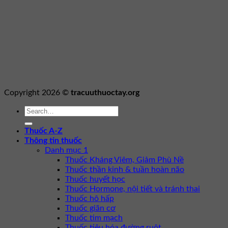
Copyright 2026 ©
tracuuthuoctay.org
Thuốc A-Z
Thông tin thuốc
Danh mục 1
Thuốc Kháng Viêm, Giảm Phù Nề
Thuốc thần kinh & tuần hoàn não
Thuốc huyết học
Thuốc Hormone, nội tiết và tránh thai
Thuốc hô hấp
Thuốc giãn cơ
Thuốc tim mạch
Thuốc tiêu hóa đường ruột