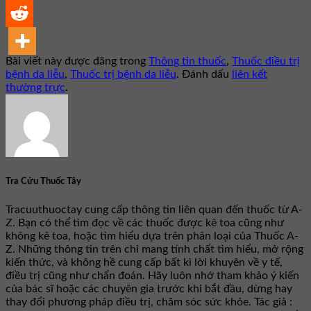
Bài viết này được đăng trong
Thông tin thuốc
,
Thuốc điều trị
bệnh da liễu
,
Thuốc trị bệnh da liễu
. Đánh dấu
liên kết
thường trực
.
Tra Cứu Thuốc Tây
Tracuuthuoctay cung cấp thông tin liên quan đến thuốc từ A-
Z. Bạn có thể tìm đọc về các thuốc được kê toa cũng như
không kê toa, hoặc tìm hiểu dựa trên phân loại của Thuốc A-
Z. Những thông tin trên chỉ mang tính chất tìm hiểu, mở rộng
kiến thức, và không hề cung cấp bất kì lời khuyên về y tế,
điều trị cũng như chẩn đoán. Hãy luôn nhớ tham khảo ý kiến
của bác sĩ hoặc các chuyên gia trước khi bắt đầu, dừng hay
thay đổi phương pháp điều trị, chăm sóc sức khỏe. Tác giả :