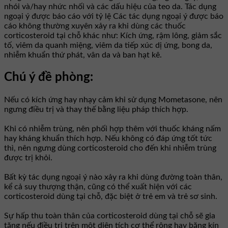
nhói và/hay nhức nhối và các dấu hiệu của teo da. Tác dụng
ngoại ý được báo cáo với tỷ lệ Các tác dụng ngoại ý được báo
cáo không thường xuyên xảy ra khi dùng các thuốc
corticosteroid tại chỗ khác như: Kích ứng, rậm lông, giảm sắc
tố, viêm da quanh miệng, viêm da tiếp xúc dị ứng, bong da,
nhiễm khuẩn thứ phát, vân da và ban hạt kê.
Chú ý đề phòng:
Nếu có kích ứng hay nhạy cảm khi sử dụng Mometasone, nên
ngưng điều trị và thay thế bằng liệu pháp thích hợp.
Khi có nhiễm trùng, nên phối hợp thêm với thuốc kháng nấm
hay kháng khuẩn thích hợp. Nếu không có đáp ứng tốt tức
thì, nên ngưng dùng corticosteroid cho đến khi nhiễm trùng
được trị khỏi.
Bất kỳ tác dụng ngoại ý nào xảy ra khi dùng đường toàn thân,
kể cả suy thượng thận, cũng có thể xuất hiện với các
corticosteroid dùng tại chỗ, đặc biệt ở trẻ em và trẻ sơ sinh.
Sự hấp thu toàn thân của corticosteroid dùng tại chỗ sẽ gia
tăng nếu điều trị trên một diện tích cơ thể rộng hay băng kín