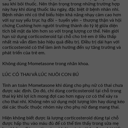
sau khi bôi thuốc. Nên thận trọng trong những trường hợp
này hay khi dùng thuốc lâu ngày, đặc biệt ở bệnh nhân nhi.
Bệnh nhân nhi có thể biểu hiện khả năng nhạy cảm cao hơn
với sự suy yếu trục hạ đồi – tuyến yên – thượng thận và hội
chứng Cushing hơn người trưởng thành do tỷ lệ giữa diện
tích bề mặt da lớn hơn so với trọng lượng cơ thể. Nên giới
hạn sử dụng corticosteroid tại chỗ cho trẻ em ở liều thấp
nhất mà vẫn đảm bảo hiệu quả điều trị. Ðiều trị dài hạn với
corticosteroid có thể làm ảnh hưởng đến sự tăng trưởng và
phát triển của trẻ em.
Không dùng Mometasone trong nhãn khoa.
LÚC CÓ THAI VÀ LÚC NUÔI CON BÚ
Tính an toàn Mometasone khi dùng cho phụ nữ có thai chưa
được xác định. Do đó, chỉ dùng corticosteroid tại chỗ trong
thai kỳ khi lợi ích mong đợi cao hơn nguy cơ có thể xảy ra
cho thai nhi. Không nên sử dụng một lượng lớn hay dùng kéo
dài các thuốc thuộc nhóm này cho phụ nữ đang mang thai.
Hiện không biết được là lượng corticosteroid dùng tại chỗ
được hấp thu vào máu đủ để có thể tìm thấy trong sữa mẹ