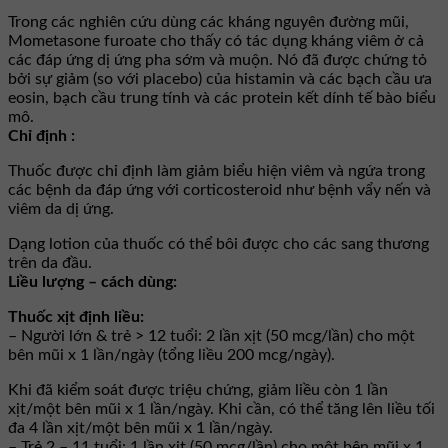
Trong các nghiên cứu dùng các kháng nguyên đường mũi,
Mometasone furoate cho thấy có tác dụng kháng viêm ở cả
các đáp ứng dị ứng pha sớm và muộn. Nó đã được chứng tỏ
bởi sự giảm (so với placebo) của histamin và các bạch cầu ưa
eosin, bạch cầu trung tính và các protein kết dính tế bào biểu
mô.
Chỉ định :
Thuốc được chỉ định làm giảm biểu hiện viêm và ngứa trong
các bệnh da đáp ứng với corticosteroid như bệnh vẩy nến và
viêm da dị ứng.
Dạng lotion của thuốc có thể bôi được cho các sang thương
trên da đầu.
Liều lượng – cách dùng:
Thuốc xịt định liều:
– Người lớn & trẻ > 12 tuổi: 2 lần xịt (50 mcg/lần) cho một
bên mũi x 1 lần/ngày (tổng liều 200 mcg/ngày).
Khi đã kiểm soát được triệu chứng, giảm liều còn 1 lần
xịt/một bên mũi x 1 lần/ngày. Khi cần, có thể tăng lên liều tối
đa 4 lần xịt/một bên mũi x 1 lần/ngày.
– Trẻ 2 – 11 tuổi: 1 lần xịt (50 mcg/lần) cho một bên mũi x 1