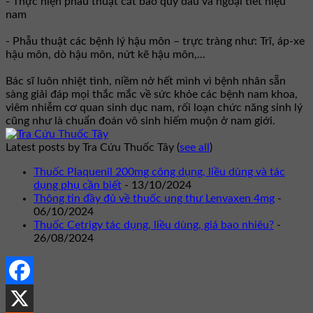
- Thực hiện phẫu thuật cắt bao quy đầu và ngoại tiết niệu
nam
- Phẫu thuật các bệnh lý hậu môn – trực tràng như: Trĩ, áp-xe
hậu môn, dò hậu môn, nứt kẽ hậu môn,...
Bác sĩ luôn nhiệt tình, niềm nở hết mình vì bệnh nhân sẵn
sàng giải đáp mọi thắc mắc về sức khỏe các bệnh nam khoa,
viêm nhiễm cơ quan sinh dục nam, rối loạn chức năng sinh lý
cũng như là chuẩn đoán vô sinh hiếm muộn ở nam giới.
Latest posts by Tra Cứu Thuốc Tây
(
see all
)
Thuốc Plaquenil 200mg công dụng, liều dùng và tác
dụng phụ cần biết
- 13/10/2024
Thông tin đầy đủ về thuốc ung thư Lenvaxen 4mg
-
06/10/2024
Thuốc Cetrigy tác dụng, liều dùng, giá bao nhiêu?
-
26/08/2024