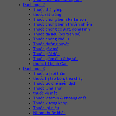
Danh mục 2
Thuốc thải ghép
thuốc sát trùng
Thuốc chống bệnh Parkinson
Thuốc chống bệnh truyền nhiễm
Thuốc chống co giật, động kinh
Thuốc da liễu (bôi trên da)
Thuốc chống khối u
Thuốc đường huyết
Thuốc gây mê
Thuốc giải độc
Thuốc giảm đau & hạ sốt
thuốc trị bệnh Gan
Danh mục 3
Thuốc trị sỏi thận
thuốc trị táo bón, tiêu chảy
Thuốc ức chế miễn dịch
Thuốc Ung Thư
thuốc về mắt
Thuốc vitamin & khoáng chất
Thuốc xương khớp
Thuốc lợi niệu
Nhóm thuốc khác