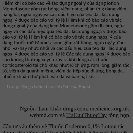
Hiếm khi có báo cáo về tác dụng ngoại ý của dạng lotion
Mometasone gồm rát bỏng, viêm nang, phản ứng dạng viêm
nang bã, ngứa ngáy và các dấu hiệu của teo da. Tác dụng
ngoại ý được báo cáo với tỷ lệ Hiếm khi có báo cáo về tác
dụng ngoại ý của dạng kem Mometasone gồm dị cảm, ngứa
ngáy và các dấu hiệu quả teo da. Tác dụng ngoại ý được báo
cáo với tỷ lệ Hiếm khi có báo cáo về tác dụng ngoại ý của
dạng thuốc mỡ Mometasone gồm rát bỏng, ngứa ngáy, đau
nhói và/hay nhức nhối và các dấu hiệu của teo da. Tác dụng
ngoại ý được báo cáo với tỷ lệ Các tác dụng ngoại ý được báo
cáo không thường xuyên xảy ra khi dùng các thuốc
corticosteroid tại chỗ khác như: Kích ứng, rậm lông, giảm sắc
tố, viêm da quanh miệng, viêm da tiếp xúc dị ứng, bong da,
nhiễm khuẩn thứ phát, vân da và ban hạt kê.
Lưu ý: Dùng thuốc theo chỉ định của Bác sĩ
Nguồn tham khảo drugs.com, medicines.org.uk,
webmd.com và
TraCuuThuocTay
tổng hợp.
Cần tư vấn thêm về Thuốc Codermo 0,1% Lotion tác
dụng, liều dùng, giá bao nhiêu? bình luận cuối bài viết.