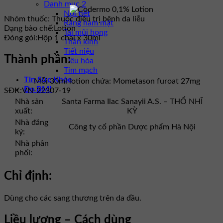
Danh mục 2
Nội tiết
Nhóm thuốc:
Thuốc điều trị bệnh da liễu
Răng hàm mặt
Dạng bào chế:
Lotion
Tai mũi họng
Đóng gói:
Hộp 1 chai x 30ml
Thần kinh
Tiết niệu
Thành phần:
Tiêu hóa
Tim mạch
Tin Sức Khỏe
Mỗi 30ml lotion chứa: Mometason furoat 27mg
Đo BMI
SĐK:
VN-22307-19
Nhà sản
Santa Farma Ilac Sanayii A.S. – THỔ NHĨ
xuất:
KỲ
Nhà đăng
Công ty cổ phần Dược phẩm Hà Nội
ký:
Nhà phân
phối:
Chỉ định:
Dùng cho các sang thương trên da đầu.
Liều lượng – Cách dùng