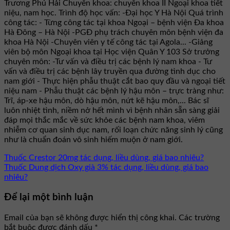
Trương Phú Hải Chuyên khoa: chuyên khoa II Ngoại khoa tiết
niệu, nam học. Trình độ học vấn: -Đại học Y Hà Nội Quá trình
công tác: - Từng công tác tại khoa Ngoại – bệnh viện Đa khoa
Hà Đông – Hà Nội -PGĐ phụ trách chuyên môn bệnh viện đa
khoa Hà Nội -Chuyên viên y tế công tác tại Agola... -Giảng
viên bộ môn Ngoại khoa tại Học viện Quân Y 103 Sở trưởng
chuyên môn: -Tư vấn và điều trị các bệnh lý nam khoa - Tư
vấn và điều trị các bệnh lây truyền qua đường tình dục cho
nam giới - Thực hiện phẫu thuật cắt bao quy đầu và ngoại tiết
niệu nam - Phẫu thuật các bệnh lý hậu môn – trực tràng như:
Trĩ, áp-xe hậu môn, dò hậu môn, nứt kẽ hậu môn,... Bác sĩ
luôn nhiệt tình, niềm nở hết mình vì bệnh nhân sẵn sàng giải
đáp mọi thắc mắc về sức khỏe các bệnh nam khoa, viêm
nhiễm cơ quan sinh dục nam, rối loạn chức năng sinh lý cũng
như là chuẩn đoán vô sinh hiếm muộn ở nam giới.
Thuốc Crestor 20mg tác dụng, liều dùng, giá bao nhiêu?
Thuốc Dung dịch Oxy già 3% tác dụng, liều dùng, giá bao
nhiêu?
Để lại một bình luận
Email của bạn sẽ không được hiển thị công khai.
Các trường
bắt buộc được đánh dấu
*