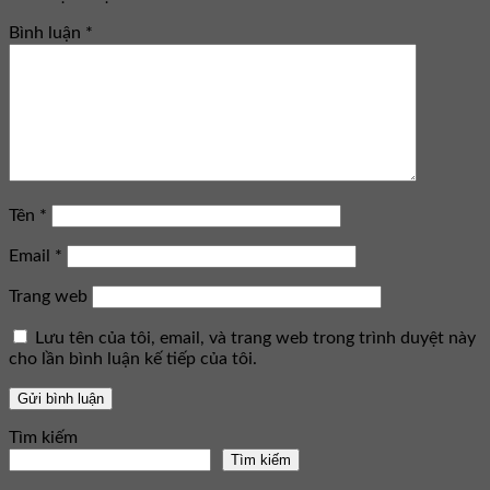
Bình luận
*
Tên
*
Email
*
Trang web
Lưu tên của tôi, email, và trang web trong trình duyệt này
cho lần bình luận kế tiếp của tôi.
Tìm kiếm
Tìm kiếm