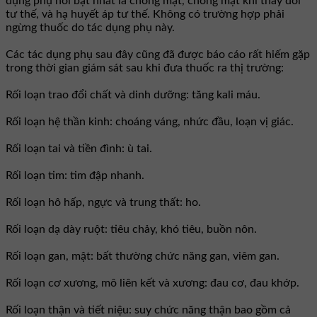
dụng phụ nổi bật nhất là chóng mặt, chóng mặt khi thay đổi
tư thế, và hạ huyết áp tư thế. Không có trường hợp phải
ngừng thuốc do tác dụng phụ này.
Các tác dụng phụ sau đây cũng đã được báo cáo rất hiếm gặp
trong thời gian giám sát sau khi đưa thuốc ra thị trường:
Rối loạn trao đổi chất và dinh dưỡng: tăng kali máu.
Rối loạn hệ thần kinh: choáng váng, nhức đầu, loạn vị giác.
Rối loạn tai và tiền đình: ù tai.
Rối loạn tim: tim đập nhanh.
Rối loạn hô hấp, ngực và trung thất: ho.
Rối loạn dạ dày ruột: tiêu chảy, khó tiêu, buồn nôn.
Rối loạn gan, mật: bất thường chức năng gan, viêm gan.
Rối loạn cơ xương, mô liên kết và xương: đau cơ, đau khớp.
Rối loạn thận và tiết niệu: suy chức năng thận bao gồm cả