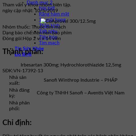
Danh mục 2
Tham vấn y khoa nhóm biên tập.
Nội tiết
ngày cập nhật: 10/5/2019
Răng hàm mặt
Tai mũi họng
Thần kinh
Nhóm thuốc:
Thuốc tim mạch
Tiết niệu
Dạng bào chế:
viên nén bao phim
Tiêu hóa
Đóng gói:
Hộp 2 vỉ x 14 viên
Tim mạch
Tin Sức Khỏe
Thành phần:
Đo BMI
Irbesartan 300mg; Hydrochlorothiazide 12,5mg
SĐK:
VN-17392-13
Nhà sản
Sanofi Winthrop Industrie – PHÁP
xuất:
Nhà đăng
Công ty TNHH Sanofi – Aventis Việt Nam
ký:
Nhà phân
phối:
Chỉ định: