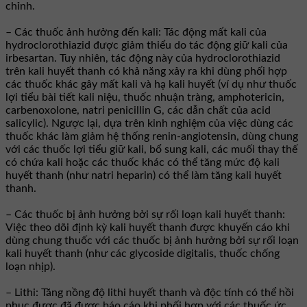
chỉnh.
– Các thuốc ảnh hưởng đến kali: Tác động mất kali của
hydroclorothiazid được giảm thiểu do tác động giữ kali của
irbesartan. Tuy nhiên, tác động này của hydroclorothiazid
trên kali huyết thanh có khả năng xảy ra khi dùng phối hợp
các thuốc khác gây mất kali và hạ kali huyết (ví dụ như thuốc
lợi tiểu bài tiết kali niệu, thuốc nhuận tràng, amphotericin,
carbenoxolone, natri penicillin G, các dẫn chất của acid
salicylic). Ngược lại, dựa trên kinh nghiệm của việc dùng các
thuốc khác làm giảm hệ thống renin-angiotensin, dùng chung
với các thuốc lợi tiểu giữ kali, bổ sung kali, các muối thay thế
có chứa kali hoặc các thuốc khác có thể tăng mức độ kali
huyết thanh (như natri heparin) có thể làm tăng kali huyết
thanh.
– Các thuốc bị ảnh hưởng bởi sự rối loạn kali huyết thanh:
Việc theo dõi định kỳ kali huyết thanh được khuyến cáo khi
dùng chung thuốc với các thuốc bị ảnh hưởng bởi sự rối loạn
kali huyết thanh (như các glycoside digitalis, thuốc chống
loạn nhịp).
– Lithi: Tăng nồng độ lithi huyết thanh và độc tính có thể hồi
phục được đã được báo cáo khi phối hợp với các thuốc ức