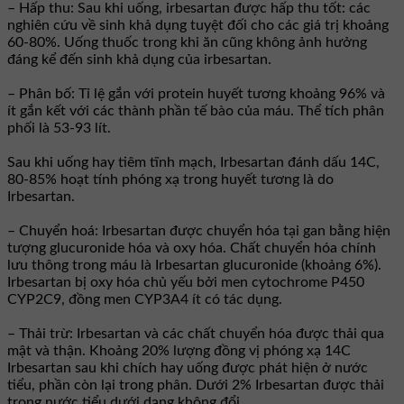
– Hấp thu: Sau khi uống, irbesartan được hấp thu tốt: các
nghiên cứu về sinh khả dụng tuyệt đối cho các giá trị khoảng
60-80%. Uống thuốc trong khi ăn cũng không ảnh hưởng
đáng kể đến sinh khả dụng của irbesartan.
– Phân bố: Tỉ lệ gắn với protein huyết tương khoảng 96% và
ít gắn kết với các thành phần tế bào của máu. Thể tích phân
phối là 53-93 lít.
Sau khi uống hay tiêm tĩnh mạch, Irbesartan đánh dấu 14C,
80-85% hoạt tính phóng xạ trong huyết tương là do
Irbesartan.
– Chuyển hoá: Irbesartan được chuyển hóa tại gan bằng hiện
tượng glucuronide hóa và oxy hóa. Chất chuyển hóa chính
lưu thông trong máu là Irbesartan glucuronide (khoảng 6%).
Irbesartan bị oxy hóa chủ yếu bởi men cytochrome P450
CYP2C9, đồng men CYP3A4 ít có tác dụng.
– Thải trừ: Irbesartan và các chất chuyển hóa được thải qua
mật và thận. Khoảng 20% lượng đồng vị phóng xạ 14C
Irbesartan sau khi chích hay uống được phát hiện ở nước
tiểu, phần còn lại trong phân. Dưới 2% Irbesartan được thải
trong nước tiểu dưới dạng không đổi.