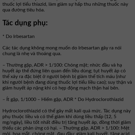
thuốc lợi tiểu thiazid, làm giảm sự hấp thu những thuốc này
qua đường tiêu hóa.
Tác dụng phụ:
* Do Irbesartan
Các tác dụng không mong muốn do Irbesartan gây ra nói
chung là nhẹ và thoáng qua.
– Thường gặp, ADR > 1/100: Chóng mặt; nhức đầu và hạ
huyết áp thế đứng liên quan đến liều dùng; tụt huyết áp có
thể xảy ra đặc biệt ở người bệnh bị giảm thể tích máu (như
khi người bệnh đang dùng thuốc lợi tiểu liều cao); suy thận và
giảm huyết áp nặng khi có hẹp động mạch thận hai bên.
– Ít gặp, 1/1000 – Hiếm gặp, ADR * Do Hydroclorothiazid
Hydroclorothiazid có thể gây mất kali quá mức. Tác dụng này
phụ thuộc liều và có thể giảm khi dùng liều thấp (12, 5
mg/ngày), liều tốt nhất điều trị tăng huyết áp, đồng thời giảm
thiểu các phản ứng có hại. – Thường gặp, ADR > 1/100: Mệt
mỏi, hoa mắt, chóng mặt, đau đầu; giảm kali huyết, tăng acid