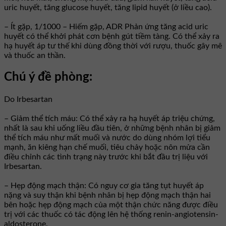
uric huyết, tăng glucose huyết, tăng lipid huyết (ở liều cao).
– Ít gặp, 1/1000 – Hiếm gặp, ADR Phản ứng tăng acid uric
huyết có thể khởi phát cơn bệnh gút tiềm tàng. Có thể xảy ra
hạ huyết áp tư thế khi dùng đồng thời với rượu, thuốc gây mê
và thuốc an thần.
Chú ý đề phòng:
Do Irbesartan
– Giảm thể tích máu: Có thể xảy ra hạ huyết áp triệu chứng,
nhất là sau khi uống liều đầu tiên, ở những bệnh nhân bị giảm
thể tích máu như mất muối và nước do dùng nhóm lợi tiểu
mạnh, ăn kiêng hạn chế muối, tiêu chảy hoặc nôn mửa cần
điều chỉnh các tình trạng này trước khi bắt đầu trị liệu với
Irbesartan.
– Hẹp động mạch thận: Có nguy cơ gia tăng tụt huyết áp
nặng và suy thận khi bệnh nhân bị hẹp động mạch thận hai
bên hoặc hẹp động mạch của một thận chức năng được điều
trị với các thuốc có tác động lên hệ thống renin-angiotensin-
aldosterone.