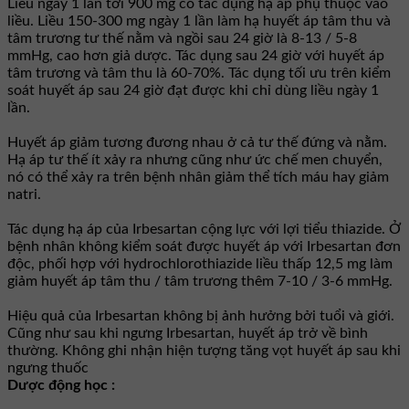
Liều ngày 1 lần tới 900 mg có tác dụng hạ áp phụ thuộc vào
liều. Liều 150-300 mg ngày 1 lần làm hạ huyết áp tâm thu và
tâm trương tư thế nằm và ngồi sau 24 giờ là 8-13 / 5-8
mmHg, cao hơn giả dược. Tác dụng sau 24 giờ với huyết áp
tâm trương và tâm thu là 60-70%. Tác dụng tối ưu trên kiểm
soát huyết áp sau 24 giờ đạt được khi chỉ dùng liều ngày 1
lần.
Huyết áp giảm tương đương nhau ở cả tư thế đứng và nằm.
Hạ áp tư thế ít xảy ra nhưng cũng như ức chế men chuyển,
nó có thể xảy ra trên bệnh nhân giảm thể tích máu hay giảm
natri.
Tác dụng hạ áp của Irbesartan cộng lực với lợi tiểu thiazide. Ở
bệnh nhân không kiểm soát được huyết áp với Irbesartan đơn
độc, phối hợp với hydrochlorothiazide liều thấp 12,5 mg làm
giảm huyết áp tâm thu / tâm trương thêm 7-10 / 3-6 mmHg.
Hiệu quả của Irbesartan không bị ảnh hưởng bởi tuổi và giới.
Cũng như sau khi ngưng Irbesartan, huyết áp trở về bình
thường. Không ghi nhận hiện tượng tăng vọt huyết áp sau khi
ngưng thuốc
Dược động học :