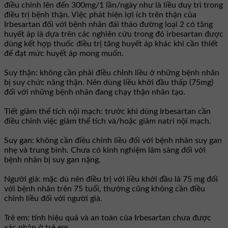
điều chỉnh lên đến 300mg/1 lần/ngày như là liều duy trì trong
điều trị bệnh thận. Việc phát hiện lợi ích trên thận của
Irbesartan đối với bệnh nhân đái tháo đường loại 2 có tăng
huyết áp là dựa trên các nghiên cứu trong đó irbesartan được
dùng kết hợp thuốc điều trị tăng huyết áp khác khi cần thiết
để đạt mức huyết áp mong muốn.
Suy thận: không cần phải điều chỉnh liều ở những bệnh nhân
bị suy chức năng thận. Nên dùng liều khởi đầu thấp (75mg)
đối với những bệnh nhân đang chạy thận nhân tạo.
Tiết giảm thể tích nội mạch: trước khi dùng Irbesartan cần
điều chỉnh việc giảm thể tích và/hoặc giảm natri nội mạch.
Suy gan: không cần điều chỉnh liều đối với bệnh nhân suy gan
nhẹ và trung bình. Chưa có kinh nghiệm lâm sàng đối với
bệnh nhân bị suy gan nặng.
Người già: mặc dù nên điều trị với liều khởi đầu là 75 mg đối
với bệnh nhân trên 75 tuổi, thường cũng không cần điều
chỉnh liều đối với người già.
Trẻ em: tính hiệu quả và an toàn của Irbesartan chưa được
xác nhận ở trẻ em.