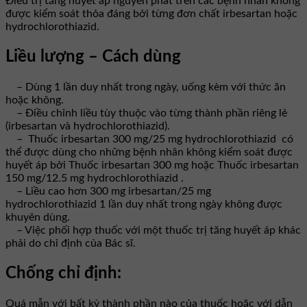
Điều trị tăng huyết áp nguyên phát trên các bệnh nhân không
được kiểm soát thỏa đáng bởi từng đơn chất irbesartan hoặc
hydrochlorothiazid.
Liều lượng – Cách dùng
– Dùng 1 lần duy nhất trong ngày, uống kèm với thức ăn
hoặc không.
– Điều chỉnh liều tùy thuộc vào từng thành phần riêng lẻ
(irbesartan và hydrochlorothiazid).
– Thuốc irbesartan 300 mg/25 mg hydrochlorothiazid có
thể được dùng cho những bệnh nhân không kiểm soát được
huyết áp bởi Thuốc irbesartan 300 mg hoặc Thuốc irbesartan
150 mg/12.5 mg hydrochlorothiazid .
– Liều cao hơn 300 mg irbesartan/25 mg
hydrochlorothiazid 1 lần duy nhất trong ngày không được
khuyên dùng.
– Việc phối hợp thuốc với một thuốc trị tăng huyết áp khác
phải do chỉ định của Bác sĩ.
Chống chỉ định:
Quá mẫn với bất kỳ thành phần nào của thuốc hoặc với dẫn