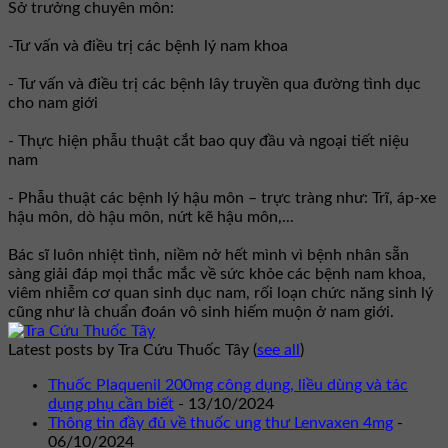
Sở trưởng chuyên môn:
-Tư vấn và điều trị các bệnh lý nam khoa
- Tư vấn và điều trị các bệnh lây truyền qua đường tình dục
cho nam giới
- Thực hiện phẫu thuật cắt bao quy đầu và ngoại tiết niệu
nam
- Phẫu thuật các bệnh lý hậu môn – trực tràng như: Trĩ, áp-xe
hậu môn, dò hậu môn, nứt kẽ hậu môn,...
Bác sĩ luôn nhiệt tình, niềm nở hết mình vì bệnh nhân sẵn
sàng giải đáp mọi thắc mắc về sức khỏe các bệnh nam khoa,
viêm nhiễm cơ quan sinh dục nam, rối loạn chức năng sinh lý
cũng như là chuẩn đoán vô sinh hiếm muộn ở nam giới.
Latest posts by Tra Cứu Thuốc Tây
(
see all
)
Thuốc Plaquenil 200mg công dụng, liều dùng và tác
dụng phụ cần biết
- 13/10/2024
Thông tin đầy đủ về thuốc ung thư Lenvaxen 4mg
-
06/10/2024