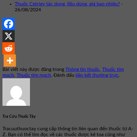
Thuốc Cetrigy tác dụng, liều dùng, giá bao nhiêu?
-
26/08/2024
Bài viết này được đăng trong
Thông tin thuốc
,
Thuốc tim
mạch
,
Thuốc tim mạch
. Đánh dấu
liên kết thường trực
.
Tra Cứu Thuốc Tây
Tracuuthuoctay cung cấp thông tin liên quan đến thuốc từ A-
Z. Bạn có thể tìm đọc về các thuốc được kê toa cũng như