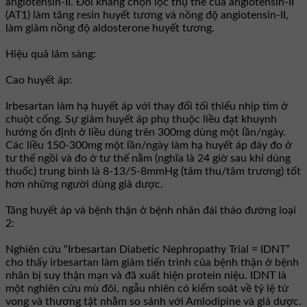
angiotensin-II. Ðối kháng chọn lọc thụ thể của angiotensin-II
(AT1) làm tăng resin huyết tương và nồng độ angiotensin-II,
làm giảm nồng độ aldosterone huyết tương.
Hiệu quả lâm sàng:
Cao huyết áp:
Irbesartan làm hạ huyết áp với thay đổi tối thiểu nhịp tim ở
chuột cống. Sự giảm huyết áp phụ thuộc liều đạt khuynh
hướng ổn định ở liều dùng trên 300mg dùng một lần/ngày.
Các liều 150-300mg một lần/ngày làm hạ huyết áp đáy đo ở
tư thế ngồi và đo ở tư thế nằm (nghĩa là 24 giờ sau khi dùng
thuốc) trung bình là 8-13/5-8mmHg (tâm thu/tâm trương) tốt
hơn những người dùng giả dược.
Tăng huyết áp và bệnh thận ở bệnh nhân đái tháo đường loại
2:
Nghiên cứu “Irbesartan Diabetic Nephropathy Trial = IDNT”
cho thấy irbesartan làm giảm tiến trình của bệnh thận ở bệnh
nhân bị suy thận mạn và đã xuất hiện protein niệu. IDNT là
một nghiên cứu mù đôi, ngẫu nhiên có kiểm soát về tỷ lệ tử
vong và thương tật nhằm so sánh với Amlodipine và giả dược.