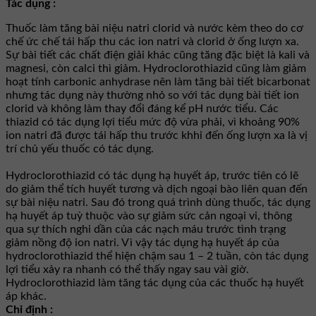
Tác dụng :
Thuốc làm tăng bài niệu natri clorid và nước kèm theo do cơ
chế ức chế tái hấp thu các ion natri và clorid ở ống lượn xa.
Sự bài tiết các chất điện giải khác cũng tăng đặc biệt là kali và
magnesi, còn calci thì giảm. Hydroclorothiazid cũng làm giảm
hoạt tính carbonic anhydrase nên làm tăng bài tiết bicarbonat
nhưng tác dụng này thường nhỏ so với tác dụng bài tiết ion
clorid và không làm thay đổi đáng kể pH nước tiểu. Các
thiazid có tác dụng lợi tiểu mức độ vừa phải, vì khoảng 90%
ion natri đã được tái hấp thu trước khhi đến ống lượn xa là vị
trí chủ yếu thuốc có tác dụng.
Hydroclorothiazid có tác dụng hạ huyết áp, trước tiên có lẽ
do giảm thể tích huyết tương và dịch ngoại bào liên quan đến
sự bài niệu natri. Sau đó trong quá trình dùng thuốc, tác dụng
hạ huyết áp tuỳ thuộc vào sự giảm sức cản ngoại vi, thông
qua sự thích nghi dần của các nạch máu trước tình trạng
giảm nồng độ ion natri. Vì vậy tác dụng hạ huyết áp của
hydroclorothiazid thể hiện chậm sau 1 – 2 tuần, còn tác dụng
lợi tiểu xảy ra nhanh có thể thấy ngay sau vài giờ.
Hydroclorothiazid làm tăng tác dụng của các thuốc hạ huyết
áp khác.
Chỉ định :