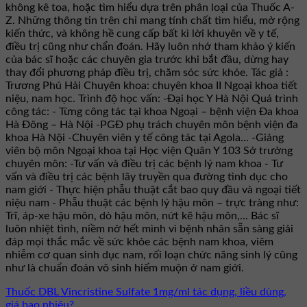
không kê toa, hoặc tìm hiểu dựa trên phân loại của Thuốc A-
Z. Những thông tin trên chỉ mang tính chất tìm hiểu, mở rộng
kiến thức, và không hề cung cấp bất kì lời khuyên về y tế,
điều trị cũng như chẩn đoán. Hãy luôn nhớ tham khảo ý kiến
của bác sĩ hoặc các chuyên gia trước khi bắt đầu, dừng hay
thay đổi phương pháp điều trị, chăm sóc sức khỏe. Tác giả :
Trương Phú Hải Chuyên khoa: chuyên khoa II Ngoại khoa tiết
niệu, nam học. Trình độ học vấn: -Đại học Y Hà Nội Quá trình
công tác: - Từng công tác tại khoa Ngoại – bệnh viện Đa khoa
Hà Đông – Hà Nội -PGĐ phụ trách chuyên môn bệnh viện đa
khoa Hà Nội -Chuyên viên y tế công tác tại Agola... -Giảng
viên bộ môn Ngoại khoa tại Học viện Quân Y 103 Sở trưởng
chuyên môn: -Tư vấn và điều trị các bệnh lý nam khoa - Tư
vấn và điều trị các bệnh lây truyền qua đường tình dục cho
nam giới - Thực hiện phẫu thuật cắt bao quy đầu và ngoại tiết
niệu nam - Phẫu thuật các bệnh lý hậu môn – trực tràng như:
Trĩ, áp-xe hậu môn, dò hậu môn, nứt kẽ hậu môn,... Bác sĩ
luôn nhiệt tình, niềm nở hết mình vì bệnh nhân sẵn sàng giải
đáp mọi thắc mắc về sức khỏe các bệnh nam khoa, viêm
nhiễm cơ quan sinh dục nam, rối loạn chức năng sinh lý cũng
như là chuẩn đoán vô sinh hiếm muộn ở nam giới.
Thuốc DBL Vincristine Sulfate 1mg/ml tác dụng, liều dùng,
giá bao nhiêu?