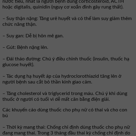
nước tiểu, nhất là người bệnh dùng corticosteroid, ACTH
hoặc digitalis, quinidin (nguy cơ xoắn đỉnh gây rung thất).
– Suy thận nặng: Tăng urê huyết và có thể làm suy giảm thêm
chức năng thận.
– Suy gan: Dễ bị hôn mê gan.
– Gút: Bệnh nặng lên.
– Đái tháo đường: Chú ý điều chỉnh thuốc (insulin, thuốc hạ
glucose huyết).
– Tác dụng hạ huyết áp của hydroclorothiazid tăng lên ở
người bệnh sau cắt bỏ thần kinh giao cảm.
– Tăng cholesterol và triglycerid trong máu. Chú ý khi dùng
thuốc ở người có tuổi vì dễ mất cân bằng điện giải.
Các khuyến cáo dùng thuốc cho phụ nữ có thai và cho con
bú
– Thời kỳ mang thai: Chống chỉ định dùng thuốc cho phụ nữ
đang mang thai. Trong 3 tháng đầu thai kỳ chống chỉ định do