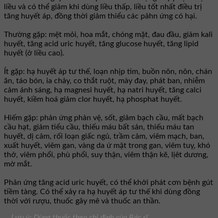
liều và có thể giảm khi dùng liều thấp, liều tốt nhất điều trị
tăng huyết áp, đồng thời giảm thiểu các pảhn ứng có hại.
Thường gặp: mệt mỏi, hoa mắt, chóng mặt, đau đầu, giảm kali
huyết, tăng acid uric huyết, tăng glucose huyết, tăng lipid
huyết (ở liều cao).
Ít gặp: hạ huyết áp tư thế, loạn nhịp tim, buồn nôn, nôn, chán
ăn, táo bón, ỉa chảy, co thắt ruột, mày đay, phát ban, nhiễm
cảm ánh sáng, hạ magnesi huyết, hạ natri huyết, tăng calci
huyết, kiềm hoá giảm clor huyết, hạ phosphat huyết.
Hiếm gặp: phản ứng phản vệ, sốt, giảm bạch cầu, mất bạch
cầu hạt, giảm tiểu cầu, thiếu máu bất sản, thiếu máu tan
huyết, dị cảm, rối loạn giấc ngủ, trầm cảm, viêm mạch, ban,
xuất huyết, viêm gan, vàng da ứ mật trong gan, viêm tuỵ, khó
thở, viêm phổi, phù phổi, suy thận, viêm thận kẽ, lịêt dương,
mờ mắt.
Phản ứng tăng acid uric huyết, có thể khởi phát cơn bệnh gút
tiềm tàng. Có thể xảy ra hạ huyết áp tư thế khi dùng đồng
thời với rượu, thuốc gây mê và thuốc an thần.
Lưu ý: Dùng thuốc theo chỉ định của Bác sĩ