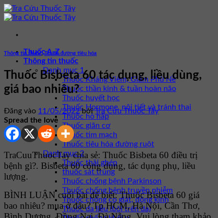
Bỏ
qua
nội
dung
Thuốc A-Z
Thông tin thuốc
,
Thuốc đường tiêu hóa
Thông tin thuốc
Danh mục 1
Thuốc Bisbeta 60 tác dụng, liều dùng,
Thuốc Kháng Viêm, Giảm Phù Nề
giá bao nhiêu?
Thuốc thần kinh & tuần hoàn não
Thuốc huyết học
Thuốc Hormone, nội tiết và tránh thai
Đăng vào
11/05/2022
bởi
Tra Cứu Thuốc Tây
Thuốc hô hấp
Spread the love
Thuốc giãn cơ
Thuốc tim mạch
Thuốc tiêu hóa đường ruột
Danh mục 2
TraCuuThuocTay chia sẻ: Thuốc Bisbeta 60 điều trị
Thuốc thải ghép
bệnh gì?. Bisbeta 60 công dụng, tác dụng phụ, liều
thuốc sát trùng
lượng.
Thuốc chống bệnh Parkinson
Thuốc chống bệnh truyền nhiễm
BÌNH LUẬN cuối bài để biết: Thuốc Bisbeta 60 giá
Thuốc chống co giật, động kinh
bao nhiêu? mua ở đâu? Tp HCM, Hà Nội, Cần Thơ,
Thuốc da liễu (bôi trên da)
Bình Dương, Đồng Nai, Đà Nẵng. Vui lòng tham khảo