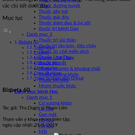
Thuốc chống khối u
các chi tiết dưới đây.
Thuốc đường huyết
Thuốc gây mê
Thuốc giải độc
Mục lục
Thuốc giảm đau & hạ sốt
thuốc trị bệnh Gan
Danh mục 3
Thuốc trị sỏi thận
Bisbeta 60
thuốc trị táo bón, tiêu chảy
Thành phần:
Thuốc ức chế miễn dịch
Chỉ định:
Thuốc Ung Thư
Liều lượng – Cách dùng
thuốc về mắt
Chống chỉ định:
Thuốc vitamin & khoáng chất
Tác dụng phụ:
Chú ý đề phòng:
Thuốc xương khớp
Thông tin thành phần Orlistat
Thuốc lợi niệu
Nhóm thuốc khác
Bisbeta 60
Danh mục bệnh Học
Danh mục 1
Cơ xương khớp
Tác giả: Ths.Dược sĩ Phạm Liên
Da liễu
Gan mật
Tham vấn y khoa nhóm biên tập.
Hô hấp
ngày cập nhật: 31/5/2019
Hô hấp
Mắt