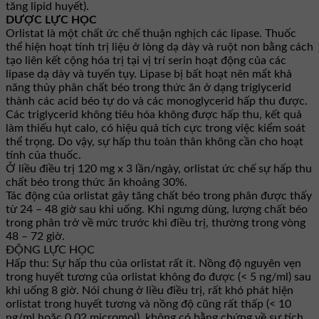
tăng lipid huyết).
DƯỢC LỰC HỌC
Orlistat là một chất ức chế thuận nghịch các lipase. Thuốc
thể hiện hoạt tính trị liệu ở lòng dạ dày và ruột non bằng cách
tạo liên kết cộng hóa trị tại vị trí serin hoạt động của các
lipase dạ dày và tuyến tụy. Lipase bị bất hoạt nên mẩt khả
năng thủy phân chất béo trong thức ăn ở dạng triglycerid
thành các acid béo tự do và các monoglycerid hấp thu được.
Các triglycerid không tiêu hóa không được hấp thu, kết quả
làm thiếu hụt calo, có hiệu quả tích cực trong việc kiểm soát
thể trọng. Do vậy, sự hấp thu toàn thân không cần cho hoạt
tính của thuốc.
Ở liều điều trị 120 mg x 3 lần/ngày, orlistat ức chế sự hấp thu
chất béo trong thức ăn khoảng 30%.
Tác động của orlistat gây tăng chất béo trong phân được thấy
từ 24 – 48 giờ sau khi uống. Khi ngưng dùng, lượng chất béo
trong phân trở về mức trước khi điều trị, thường trong vòng
48 – 72 giờ.
ĐỘNG LỰC HỌC
Hấp thu: Sự hấp thu của orlistat rất ít. Nồng độ nguyên vẹn
trong huyết tương của orlistat không đo được (< 5 ng/ml) sau
khi uống 8 giờ. Nói chung ở liều điều trị, rất khó phát hiện
orlistat trong huyết tương và nồng độ cũng rất thấp (< 10
ng/ml hoặc 0,02 micromol), không có bằng chứng về sự tích