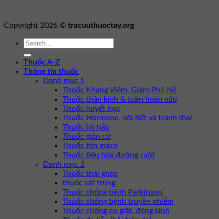
Copyright 2026 ©
tracuuthuoctay.org
Thuốc A-Z
Thông tin thuốc
Danh mục 1
Thuốc Kháng Viêm, Giảm Phù Nề
Thuốc thần kinh & tuần hoàn não
Thuốc huyết học
Thuốc Hormone, nội tiết và tránh thai
Thuốc hô hấp
Thuốc giãn cơ
Thuốc tim mạch
Thuốc tiêu hóa đường ruột
Danh mục 2
Thuốc thải ghép
thuốc sát trùng
Thuốc chống bệnh Parkinson
Thuốc chống bệnh truyền nhiễm
Thuốc chống co giật, động kinh