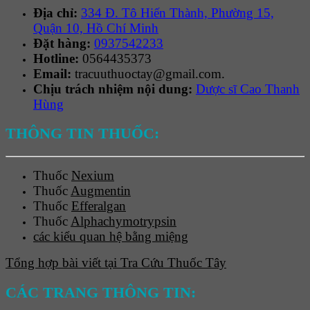
Địa chỉ:
334 Đ. Tô Hiến Thành, Phường 15,
Quận 10, Hồ Chí Minh
Đặt hàng:
0937542233
Hotline:
0564435373
Email:
tracuuthuoctay@gmail.com.
Chịu trách nhiệm nội dung:
Dược sĩ Cao Thanh
Hùng
THÔNG TIN THUỐC:
Thuốc
Nexium
Thuốc
Augmentin
Thuốc
Efferalgan
Thuốc
Alphachymotrypsin
các kiểu quan hệ bằng miệng
Tổng hợp bài viết tại Tra Cứu Thuốc Tây
CÁC TRANG THÔNG TIN: