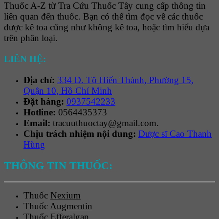
Thuốc A-Z từ Tra Cứu Thuốc Tây cung cấp thông tin
liên quan đến thuốc. Bạn có thể tìm đọc về các thuốc
được kê toa cũng như không kê toa, hoặc tìm hiểu dựa
trên phân loại.
LIÊN HỆ:
Địa chỉ:
334 Đ. Tô Hiến Thành, Phường 15,
Quận 10, Hồ Chí Minh
Đặt hàng:
0937542233
Hotline:
0564435373
Email:
tracuuthuoctay@gmail.com.
Chịu trách nhiệm nội dung:
Dược sĩ Cao Thanh
Hùng
THÔNG TIN THUỐC:
Thuốc
Nexium
Thuốc
Augmentin
Thuốc
Efferalgan