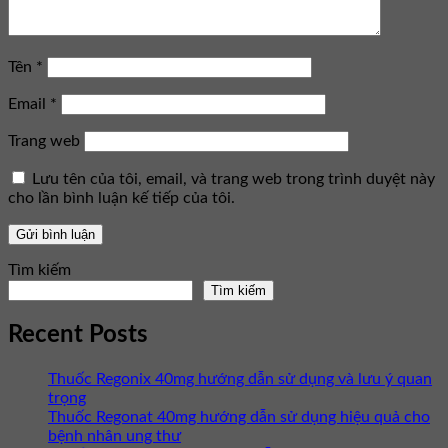
Tên
*
Email
*
Trang web
Lưu tên của tôi, email, và trang web trong trình duyệt này
cho lần bình luận kế tiếp của tôi.
Tìm kiếm
Tìm kiếm
Recent Posts
Thuốc Regonix 40mg hướng dẫn sử dụng và lưu ý quan
trọng
Thuốc Regonat 40mg hướng dẫn sử dụng hiệu quả cho
bệnh nhân ung thư