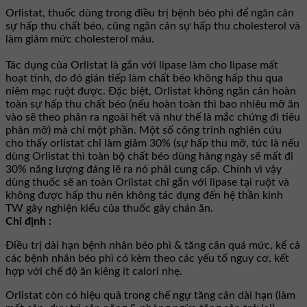
Orlistat, thuốc dùng trong điều trị bệnh béo phì để ngăn cản
sự hấp thu chất béo, cũng ngăn cản sự hấp thu cholesterol và
làm giảm mức cholesterol máu.
Tác dụng của Orlistat là gắn với lipase làm cho lipase mất
hoạt tính, do đó gián tiếp làm chất béo không hấp thu qua
niêm mạc ruột được. Đặc biệt, Orlistat không ngăn cản hoàn
toàn sự hấp thu chất béo (nếu hoàn toàn thì bao nhiêu mỡ ăn
vào sẽ theo phân ra ngoài hết và như thế là mắc chứng đi tiêu
phân mỡ) mà chỉ một phần. Một số công trình nghiên cứu
cho thấy orlistat chỉ làm giảm 30% (sự hấp thu mỡ, tức là nếu
dùng Orlistat thì toàn bộ chất béo dùng hàng ngày sẽ mất đi
30% năng lượng đáng lẽ ra nó phải cung cấp. Chính vì vậy
dùng thuốc sẽ an toàn Orlistat chỉ gắn với lipase tại ruột và
không được hấp thu nên không tác dụng đến hệ thần kinh
TW gây nghiện kiểu của thuốc gây chán ăn.
Chỉ định :
Ðiều trị dài hạn bệnh nhân béo phì & tăng cân quá mức, kể cả
các bệnh nhân béo phì có kèm theo các yếu tố nguy cơ, kết
hợp với chế độ ăn kiêng ít calori nhẹ.
Orlistat còn có hiệu quả trong chế ngự tăng cân dài hạn (làm