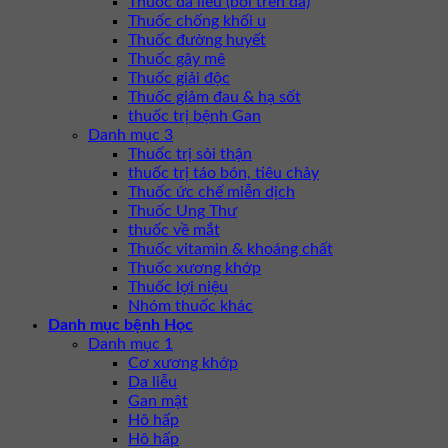
Thuốc da liễu (bôi trên da)
Thuốc chống khối u
Thuốc đường huyết
Thuốc gây mê
Thuốc giải độc
Thuốc giảm đau & hạ sốt
thuốc trị bệnh Gan
Danh mục 3
Thuốc trị sỏi thận
thuốc trị táo bón, tiêu chảy
Thuốc ức chế miễn dịch
Thuốc Ung Thư
thuốc về mắt
Thuốc vitamin & khoáng chất
Thuốc xương khớp
Thuốc lợi niệu
Nhóm thuốc khác
Danh mục bệnh Học
Danh mục 1
Cơ xương khớp
Da liễu
Gan mật
Hô hấp
Hô hấp