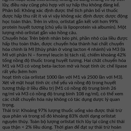
lũy, điều này cũng phù hợp với sự hấp thu không đáng kể.
Phân bố: Không xác định được thể tích phân bố vì thuốc
được hấp thu rất ít và vì vậy không xác định được dược động
học toàn thân. Trên in vitro, orlistat gắn kết với hơn 99%
protein huyết tương (chủ yếu là lipoprotein và albumin). Một
lượng nhỏ orlistat gắn vào hồng câu.
Chuyển hóa: Trên bệnh nhân béo phì, phần nhỏ của liều được
hấp thu toàn thân, được chuyển hóa thành hai chất chuyển
hóa chính là MI (thủy phân ở vòng lacton 4 nhánh) và M3 (là
MI với phăn N – formyl leucin bị tách rá), chiếm khoảng 42%
tổng nồng độ thuốc trong huyết tương. Hai chãt chuyển hóa
M1 và M3 có vòng beta-lacton mở và hoạt tính ức chế lipase
rất yếu (kém hơn
hoạt tính của orlistat 1000 lần với M1 và 2500 lần với M3).
Xét về mặt hoạt tính ức chế yếu và nồng độ trong huyết
tương thấp ở liều điều trị (M1 có nồng độ trung bình 26
ng/ml và M3 có nồng độ trung bình 108 ng/ml), có thể xem
các chất chuyển hóa này không có tác dụng dược lý quan
trọng.
Thải trừ: Khoảng 97% lượng thuốc uống vào được thải trừ
qua phân và trong số đó khoảng 83% dưới dạng orlistat
nguyên thủy. Toàn bộ lượng orlistat tích lũy lại cũng chỉ thải
qua thận < 2% liều dùng. Thời gian để đạt sự thải trừ hoàn