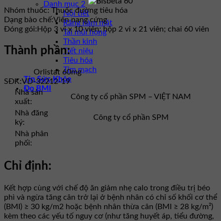
Danh mục 2
Nhóm thuốc:
Thuốc đường tiêu hóa
Nội tiết
Dạng bào chế:
Viên nang cứng
Răng hàm mặt
Đóng gói:
Hộp 3 vỉ x 10 viên; hộp 2 vỉ x 21 viên; chai 60 viên
Tai mũi họng
Thần kinh
Thành phần:
Tiết niệu
Tiêu hóa
Tim mạch
Orlistat 60mg
Tin Sức Khỏe
SĐK:
VD-32212-19
Đo BMI
Nhà sản
Công ty cổ phần SPM – VIỆT NAM
xuất:
Nhà đăng
Công ty cổ phần SPM
ký:
Nhà phân
phối:
Chỉ định:
Kết hợp cùng với chế độ ăn giảm nhẹ calo trong điều trị béo
phì và ngừa tăng cân trở lại ở bệnh nhân có chỉ số khối cơ thể
(BMI) ≥ 30 kg/m2 hoặc bệnh nhân thừa cân (BMI ≥ 28 kg/m²)
kèm theo các yếu tố nguy cơ (như tăng huyết áp, tiểu đường,