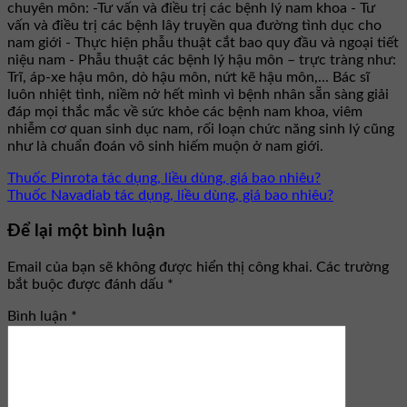
chuyên môn: -Tư vấn và điều trị các bệnh lý nam khoa - Tư
vấn và điều trị các bệnh lây truyền qua đường tình dục cho
nam giới - Thực hiện phẫu thuật cắt bao quy đầu và ngoại tiết
niệu nam - Phẫu thuật các bệnh lý hậu môn – trực tràng như:
Trĩ, áp-xe hậu môn, dò hậu môn, nứt kẽ hậu môn,... Bác sĩ
luôn nhiệt tình, niềm nở hết mình vì bệnh nhân sẵn sàng giải
đáp mọi thắc mắc về sức khỏe các bệnh nam khoa, viêm
nhiễm cơ quan sinh dục nam, rối loạn chức năng sinh lý cũng
như là chuẩn đoán vô sinh hiếm muộn ở nam giới.
Thuốc Pinrota tác dụng, liều dùng, giá bao nhiêu?
Thuốc Navadiab tác dụng, liều dùng, giá bao nhiêu?
Để lại một bình luận
Email của bạn sẽ không được hiển thị công khai.
Các trường
bắt buộc được đánh dấu
*
Bình luận
*