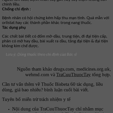
chỉnh liều.
Chống chỉ định :
Bệnh nhân có hội chứng kém hấp thu mạn tính. Quá mẫn với
orlistat hay các thành phần khác trong nang thuốc.
Tác dụng phụ
Các chất bài tiết có đốm mỡ-dầu, trung tiện, đi đại tiện cấp,
phân có mỡ hay dầu, bài xuất ra dầu, tăng đại tiện & đại tiện
không kìm chế được.
Lưu ý: Dùng thuốc theo chỉ định của Bác sĩ
Nguồn tham khảo drugs.com, medicines.org.uk,
webmd.com và
TraCuuThuocTay
tổng hợp.
Cần tư vấn thêm về Thuốc Bisbeta 60 tác dụng, liều
dùng, giá bao nhiêu? bình luận cuối bài viết.
Tuyên bố miễn trừ trách nhiệm y tế
Nội dung của TraCuuThuocTay chỉ nhằm mục