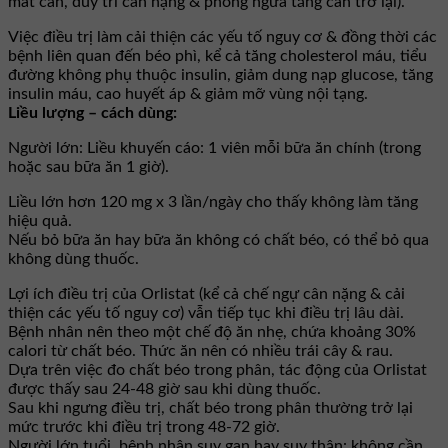
mất cân, duy trì cân nặng & phòng ngừa tăng cân trở lại).
Việc điều trị làm cải thiện các yếu tố nguy cơ & đồng thời các
bệnh liên quan đến béo phì, kể cả tăng cholesterol máu, tiểu
đường không phụ thuộc insulin, giảm dung nạp glucose, tăng
insulin máu, cao huyết áp & giảm mỡ vùng nội tạng.
Liều lượng – cách dùng:
Người lớn: Liều khuyến cáo: 1 viên mỗi bữa ăn chính (trong
hoặc sau bữa ăn 1 giờ).
Liều lớn hơn 120 mg x 3 lần/ngày cho thấy không làm tăng
hiệu quả.
Nếu bỏ bữa ăn hay bữa ăn không có chất béo, có thể bỏ qua
không dùng thuốc.
Lợi ích điều trị của Orlistat (kể cả chế ngự cân nặng & cải
thiện các yếu tố nguy cơ) vẫn tiếp tục khi điều trị lâu dài.
Bệnh nhân nên theo một chế độ ăn nhẹ, chứa khoảng 30%
calori từ chất béo. Thức ăn nên có nhiều trái cây & rau.
Dựa trên việc đo chất béo trong phân, tác động của Orlistat
được thấy sau 24-48 giờ sau khi dùng thuốc.
Sau khi ngưng điều trị, chất béo trong phân thường trở lại
mức trước khi điều trị trong 48-72 giờ.
Người lớn tuổi, bệnh nhân suy gan hay suy thận: không cần