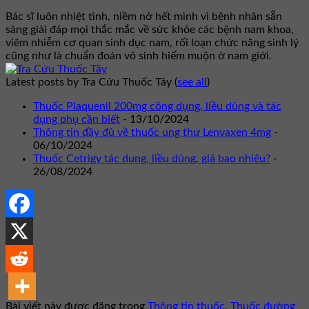
Bác sĩ luôn nhiệt tình, niềm nở hết mình vì bệnh nhân sẵn
sàng giải đáp mọi thắc mắc về sức khỏe các bệnh nam khoa,
viêm nhiễm cơ quan sinh dục nam, rối loạn chức năng sinh lý
cũng như là chuẩn đoán vô sinh hiếm muộn ở nam giới.
Latest posts by Tra Cứu Thuốc Tây
(
see all
)
Thuốc Plaquenil 200mg công dụng, liều dùng và tác
dụng phụ cần biết
- 13/10/2024
Thông tin đầy đủ về thuốc ung thư Lenvaxen 4mg
-
06/10/2024
Thuốc Cetrigy tác dụng, liều dùng, giá bao nhiêu?
-
26/08/2024
Bài viết này được đăng trong
Thông tin thuốc
,
Thuốc đường