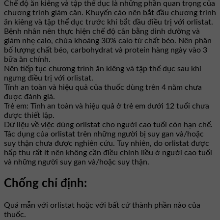
Chế độ ăn kiêng và tập thể dục là những phần quan trọng của
chương trình giảm cân. Khuyến cáo nên bắt đầu chương trình
ăn kiêng và tập thể dục trước khi bắt đầu điều trị với orlistat.
Bệnh nhân nên thực hiện chế độ cân bằng dinh dưỡng và
giảm nhẹ calo, chứa khoảng 30% calo từ chất béo. Nên phân
bố lượng chất béo, carbohydrat và protein hàng ngày vào 3
bữa ăn chính.
Nên tiếp tục chương trình ăn kiêng và tập thể dục sau khi
ngưng điều trị với orlistat.
Tính an toàn và hiệu quả của thuốc dùng trên 4 năm chưa
được đánh giá.
Trẻ em: Tính an toàn và hiệu quả ở trẻ em dưới 12 tuổi chưa
được thiết lập.
Dữ liệu về việc dùng orlistat cho người cao tuổi còn hạn chế.
Tác dụng của orlistat trên những người bị suy gan và/hoặc
suy thận chưa được nghiên cứu. Tuy nhiên, do orlistat được
hấp thu rất ít nên không cần điều chỉnh liều ở người cao tuổi
và những người suy gan và/hoặc suy thận.
Chống chỉ định:
Quá mẫn với orlistat hoặc với bất cứ thành phần nào của
thuốc.