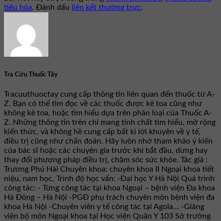
tiêu hóa
. Đánh dấu
liên kết thường trực
.
Tra Cứu Thuốc Tây
Tracuuthuoctay cung cấp thông tin liên quan đến thuốc từ A-
Z. Bạn có thể tìm đọc về các thuốc được kê toa cũng như
không kê toa, hoặc tìm hiểu dựa trên phân loại của Thuốc A-
Z. Những thông tin trên chỉ mang tính chất tìm hiểu, mở rộng
kiến thức, và không hề cung cấp bất kì lời khuyên về y tế,
điều trị cũng như chẩn đoán. Hãy luôn nhớ tham khảo ý kiến
của bác sĩ hoặc các chuyên gia trước khi bắt đầu, dừng hay
thay đổi phương pháp điều trị, chăm sóc sức khỏe. Tác giả :
Trương Phú Hải Chuyên khoa: chuyên khoa II Ngoại khoa tiết
niệu, nam học. Trình độ học vấn: -Đại học Y Hà Nội Quá trình
công tác: - Từng công tác tại khoa Ngoại – bệnh viện Đa khoa
Hà Đông – Hà Nội -PGĐ phụ trách chuyên môn bệnh viện đa
khoa Hà Nội -Chuyên viên y tế công tác tại Agola... -Giảng
viên bộ môn Ngoại khoa tại Học viện Quân Y 103 Sở trưởng