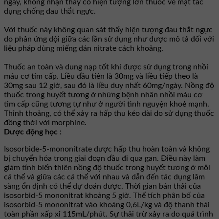
ngày, không nhận thấy có hiện tượng lờn thuốc về mặt tác
dụng chống đau thắt ngực.
Với thuốc này không quan sát thấy hiện tượng đau thắt ngực
do phản ứng dội giữa các lần sử dụng như được mô tả đối với
liệu pháp dùng miếng dán nitrate cách khoảng.
Thuốc an toàn và dung nạp tốt khi được sử dụng trong nhồi
máu cơ tim cấp. Liều đầu tiên là 30mg và liều tiếp theo là
30mg sau 12 giờ, sau đó là liều duy nhất 60mg/ngày. Nồng độ
thuốc trong huyết tương ở những bệnh nhân nhồi máu cơ
tim cấp cũng tương tự như ở người tình nguyện khoẻ mạnh.
Thỉnh thoảng, có thể xảy ra hấp thu kéo dài do sử dụng thuốc
đồng thời với morphine.
Dược động học :
Isosorbide-5-mononitrate được hấp thu hoàn toàn và không
bị chuyển hóa trong giai đoạn đầu đi qua gan. Ðiều này làm
giảm tính biến thiên nồng độ thuốc trong huyết tương ở mỗi
cá thể và giữa các cá thể với nhau và dẫn đến tác dụng lâm
sàng ổn định có thể dự đoán được. Thời gian bán thải của
isosorbid-5 mononitrat khoảng 5 giờ. Thể tích phân bố của
isosorbid-5 mononitrat vào khoảng 0,6L/kg và độ thanh thải
toàn phần xấp xỉ 115mL/phút. Sự thải trừ xảy ra do quá trình