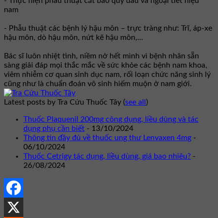
- Thực hiện phẫu thuật cắt bao quy đầu và ngoại tiết niệu
nam
- Phẫu thuật các bệnh lý hậu môn – trực tràng như: Trĩ, áp-xe
hậu môn, dò hậu môn, nứt kẽ hậu môn,...
Bác sĩ luôn nhiệt tình, niềm nở hết mình vì bệnh nhân sẵn
sàng giải đáp mọi thắc mắc về sức khỏe các bệnh nam khoa,
viêm nhiễm cơ quan sinh dục nam, rối loạn chức năng sinh lý
cũng như là chuẩn đoán vô sinh hiếm muộn ở nam giới.
Latest posts by Tra Cứu Thuốc Tây
(
see all
)
Thuốc Plaquenil 200mg công dụng, liều dùng và tác
dụng phụ cần biết
- 13/10/2024
Thông tin đầy đủ về thuốc ung thư Lenvaxen 4mg
-
06/10/2024
Thuốc Cetrigy tác dụng, liều dùng, giá bao nhiêu?
-
26/08/2024