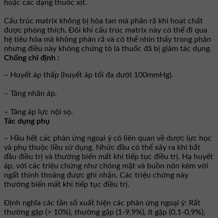
hoặc các dạng thuốc xịt.
Cấu trúc matrix không bị hòa tan mà phân rã khi hoạt chất
được phóng thích. Ðôi khi cấu trúc matrix này có thể đi qua
hệ tiêu hóa mà không phân rã và có thể nhìn thấy trong phân
nhưng điều này không chứng tỏ là thuốc đã bị giảm tác dụng.
Chống chỉ định :
– Huyết áp thấp (huyết áp tối đa dưới 100mmHg).
– Tăng nhãn áp.
– Tăng áp lực nội sọ.
Tác dụng phụ
– Hầu hết các phản ứng ngoại ý có liên quan về dược lực học
và phụ thuộc liều sử dụng. Nhức đầu có thể xảy ra khi bắt
đầu điều trị và thường biến mất khi tiếp tục điều trị. Hạ huyết
áp, với các triệu chứng như chóng mặt và buồn nôn kèm với
ngất thỉnh thoảng được ghi nhận. Các triệu chứng này
thường biến mất khi tiếp tục điều trị.
Ðịnh nghĩa các tần số xuất hiện các phản ứng ngoại ý: Rất
thường gặp (> 10%), thường gặp (1-9,9%), ít gặp (0,1-0,9%),