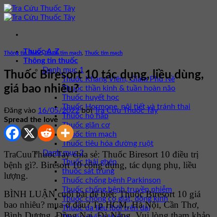
Bỏ
qua
nội
dung
Thuốc A-Z
Thông tin thuốc
,
Thuốc tim mạch
,
Thuốc tim mạch
Thông tin thuốc
Danh mục 1
Thuốc Biresort 10 tác dụng, liều dùng,
Thuốc Kháng Viêm, Giảm Phù Nề
giá bao nhiêu?
Thuốc thần kinh & tuần hoàn não
Thuốc huyết học
Thuốc Hormone, nội tiết và tránh thai
Đăng vào
16/05/2022
bởi
Tra Cứu Thuốc Tây
Thuốc hô hấp
Spread the love
Thuốc giãn cơ
Thuốc tim mạch
Thuốc tiêu hóa đường ruột
Danh mục 2
TraCuuThuocTay chia sẻ: Thuốc Biresort 10 điều trị
Thuốc thải ghép
bệnh gì?. Biresort 10 công dụng, tác dụng phụ, liều
thuốc sát trùng
lượng.
Thuốc chống bệnh Parkinson
Thuốc chống bệnh truyền nhiễm
BÌNH LUẬN cuối bài để biết: Thuốc Biresort 10 giá
Thuốc chống co giật, động kinh
bao nhiêu? mua ở đâu? Tp HCM, Hà Nội, Cần Thơ,
Thuốc da liễu (bôi trên da)
Bình Dương, Đồng Nai, Đà Nẵng. Vui lòng tham khảo