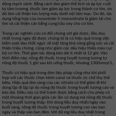
động mạch vành. Bằng cách làm giảm thể tích và áp lực cuối
kỳ tâm trương, thuốc làm giảm áp lực trong thành cơ tim, do
đó làm cải thiện lưu lượng máu dưới nội tâm mạc. Do đó, tác
dụng tổng hợp của isosorbide-5-mononitrate là giảm tải cho
tim và cải thiện cân bằng cung/cầu oxy cho cơ tim.
Trong các nghiên cứu có đối chứng với giả dược, liều duy
nhất trong ngày đã được chứng tỏ là có hiệu quả trong việc
kiểm soát đau thắt ngực về mặt tăng khả năng gắng sức và cải
thiện triệu chứng, cũng như giảm các dấu hiệu thiếu máu cục
bộ cơ tim. Thời gian tác động kéo dài ít nhất là 12 giờ. Vào
thời điểm này, nồng độ thuốc trong huyết tương tương tự
nồng độ thuốc 1 giờ sau khi uống thuốc, khoảng 1300nmol/L.
Thuốc có hiệu quả trong đơn liệu pháp cũng như khi phối
hợp với các thuốc chẹn kênh canxi và thuốc ức chế thụ thể
bêta. Hiệu quả lâm sàng của các nitrate có thể giảm đi khi
dùng lặp đi lặp lại do nồng độ thuốc trong huyết tương cao và
kéo dài. Ðiều này có thể tránh được bằng cách cho phép có
một khoảng thời gian giữa các lần sử dụng mà nồng độ thuốc
trong huyết tương thấp. Khi dùng liều duy nhất/ngày vào
buổi sáng, nồng độ thuốc trong huyết tương cao vào ban
ngày và thấp vào ban đêm. Với 60 mg liều duy nhất trong