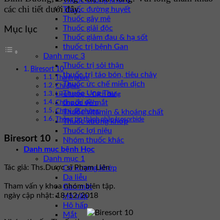
Thuốc chống khối u
các chi tiết dưới đây.
Thuốc đường huyết
Thuốc gây mê
Thuốc giải độc
Mục lục
Thuốc giảm đau & hạ sốt
thuốc trị bệnh Gan
Danh mục 3
Thuốc trị sỏi thận
Biresort 10
thuốc trị táo bón, tiêu chảy
Thành phần:
Thuốc ức chế miễn dịch
Chỉ định:
Thuốc Ung Thư
Liều lượng – Cách dùng
thuốc về mắt
Chống chỉ định:
Thuốc vitamin & khoáng chất
Chú ý đề phòng:
Thông tin thành phần Isosorbide
Thuốc xương khớp
Thuốc lợi niệu
Biresort 10
Nhóm thuốc khác
Danh mục bệnh Học
Danh mục 1
Tác giả: Ths.Dược sĩ Phạm Liên
Cơ xương khớp
Da liễu
Tham vấn y khoa nhóm biên tập.
Gan mật
ngày cập nhật: 18/12/2018
Hô hấp
Hô hấp
Mắt