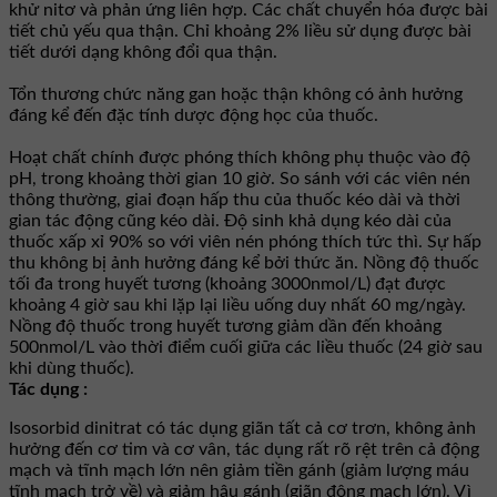
khử nitơ và phản ứng liên hợp. Các chất chuyển hóa được bài
tiết chủ yếu qua thận. Chỉ khoảng 2% liều sử dụng được bài
tiết dưới dạng không đổi qua thận.
Tổn thương chức năng gan hoặc thận không có ảnh hưởng
đáng kể đến đặc tính dược động học của thuốc.
Hoạt chất chính được phóng thích không phụ thuộc vào độ
pH, trong khoảng thời gian 10 giờ. So sánh với các viên nén
thông thường, giai đoạn hấp thu của thuốc kéo dài và thời
gian tác động cũng kéo dài. Ðộ sinh khả dụng kéo dài của
thuốc xấp xỉ 90% so với viên nén phóng thích tức thì. Sự hấp
thu không bị ảnh hưởng đáng kể bởi thức ăn. Nồng độ thuốc
tối đa trong huyết tương (khoảng 3000nmol/L) đạt được
khoảng 4 giờ sau khi lặp lại liều uống duy nhất 60 mg/ngày.
Nồng độ thuốc trong huyết tương giảm dần đến khoảng
500nmol/L vào thời điểm cuối giữa các liều thuốc (24 giờ sau
khi dùng thuốc).
Tác dụng :
Isosorbid dinitrat có tác dụng giãn tất cả cơ trơn, không ảnh
hưởng đến cơ tim và cơ vân, tác dụng rất rõ rệt trên cả động
mạch và tĩnh mạch lớn nên giảm tiền gánh (giảm lượng máu
tĩnh mạch trở về) và giảm hậu gánh (giãn động mạch lớn). Vì