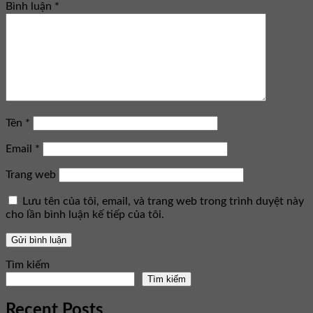
Bình luận
*
Tên
*
Email
*
Trang web
Lưu tên của tôi, email, và trang web trong trình duyệt này
cho lần bình luận kế tiếp của tôi.
Tìm kiếm
Tìm kiếm
Recent Posts