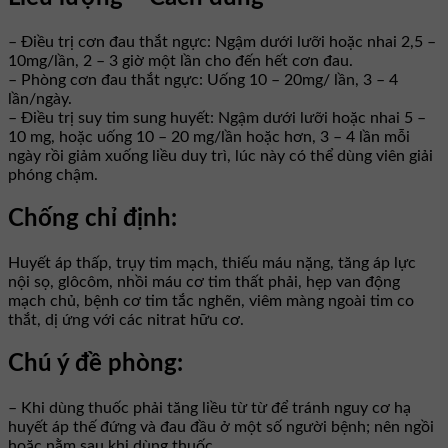
– Điều trị cơn đau thắt ngực: Ngậm dưới lưỡi hoặc nhai 2,5 –
10mg/lần, 2 – 3 giờ một lần cho đến hết cơn đau.
– Phòng cơn đau thắt ngực: Uống 10 – 20mg/ lần, 3 – 4
lần/ngày.
– Điều trị suy tim sung huyết: Ngậm dưới lưỡi hoặc nhai 5 –
10 mg, hoặc uống 10 – 20 mg/lần hoặc hơn, 3 – 4 lần mỗi
ngày rồi giảm xuống liều duy trì, lúc này có thể dùng viên giải
phóng chậm.
Chống chỉ định:
Huyết áp thấp, trụy tim mạch, thiếu máu nặng, tăng áp lực
nội sọ, glôcôm, nhồi máu cơ tim thất phải, hẹp van động
mạch chủ, bệnh cơ tim tắc nghẽn, viêm màng ngoài tim co
thắt, dị ứng với các nitrat hữu cơ.
Chú ý đề phòng:
– Khi dùng thuốc phải tăng liều từ từ để tránh nguy cơ hạ
huyết áp thế đứng và đau đầu ở một số người bệnh; nên ngồi
hoặc nằm sau khi dùng thuốc.