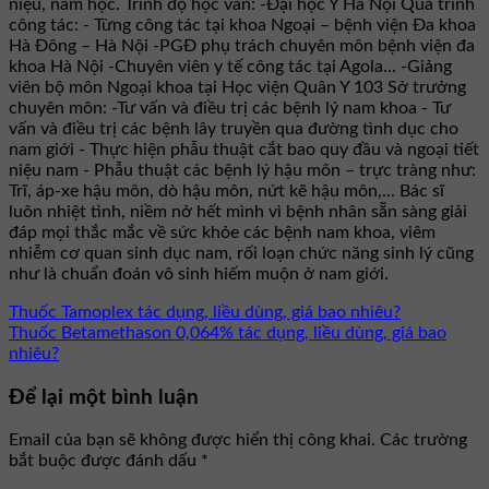
niệu, nam học. Trình độ học vấn: -Đại học Y Hà Nội Quá trình
công tác: - Từng công tác tại khoa Ngoại – bệnh viện Đa khoa
Hà Đông – Hà Nội -PGĐ phụ trách chuyên môn bệnh viện đa
khoa Hà Nội -Chuyên viên y tế công tác tại Agola... -Giảng
viên bộ môn Ngoại khoa tại Học viện Quân Y 103 Sở trưởng
chuyên môn: -Tư vấn và điều trị các bệnh lý nam khoa - Tư
vấn và điều trị các bệnh lây truyền qua đường tình dục cho
nam giới - Thực hiện phẫu thuật cắt bao quy đầu và ngoại tiết
niệu nam - Phẫu thuật các bệnh lý hậu môn – trực tràng như:
Trĩ, áp-xe hậu môn, dò hậu môn, nứt kẽ hậu môn,... Bác sĩ
luôn nhiệt tình, niềm nở hết mình vì bệnh nhân sẵn sàng giải
đáp mọi thắc mắc về sức khỏe các bệnh nam khoa, viêm
nhiễm cơ quan sinh dục nam, rối loạn chức năng sinh lý cũng
như là chuẩn đoán vô sinh hiếm muộn ở nam giới.
Thuốc Tamoplex tác dụng, liều dùng, giá bao nhiêu?
Thuốc Betamethason 0,064% tác dụng, liều dùng, giá bao
nhiêu?
Để lại một bình luận
Email của bạn sẽ không được hiển thị công khai.
Các trường
bắt buộc được đánh dấu
*