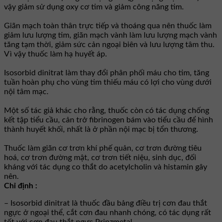
vậy giảm sử dụng oxy cơ tim và giảm công năng tim.
Giãn mạch toàn thân trực tiếp và thoáng qua nên thuốc làm
giảm lưu lượng tim, giãn mạch vành làm lưu lượng mạch vành
tăng tạm thời, giảm sức cản ngoại biên và lưu lượng tâm thu.
Vì vậy thuốc làm hạ huyết áp.
Isosorbid dinitrat làm thay đổi phân phối máu cho tim, tăng
tuần hoàn phụ cho vùng tim thiếu máu có lợi cho vùng dưới
nội tâm mạc.
Một số tác giả khác cho rằng, thuốc còn có tác dụng chống
kết tập tiểu cầu, cản trở fibrinogen bám vào tiểu cầu để hình
thành huyết khối, nhất là ở phần nội mạc bị tổn thương.
Thuốc làm giãn cơ trơn khí phế quản, cơ trơn đường tiêu
hoá, cơ trơn đường mật, cơ trơn tiết niệu, sinh dục, đối
kháng với tác dụng co thắt do acetylcholin và histamin gây
nên.
Chỉ định :
– Isosorbid dinitrat là thuốc đầu bảng điều trị cơn đau thắt
ngực ở ngoại thể, cắt cơn đau nhanh chóng, có tác dụng rất
tốt với cơn đau thắt ngực Prinzmetal.