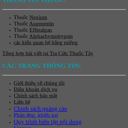
Thuốc
Nexium
Thuốc
Augmentin
Thuốc
Efferalgan
Thuốc
Alphachymotrypsin
các kiểu quan hệ bằng miệng
Tổng hợp bài viết tại Tra Cứu Thuốc Tây
CÁC TRANG THÔNG TIN:
Giới thiệu về chúng tôi
Điều khoản dịch vụ
Chính sách bảo mật
Liên hệ
Chính sách quảng cáo
Phản ứng, khiếu nại
Quy trình biên tập nội dung