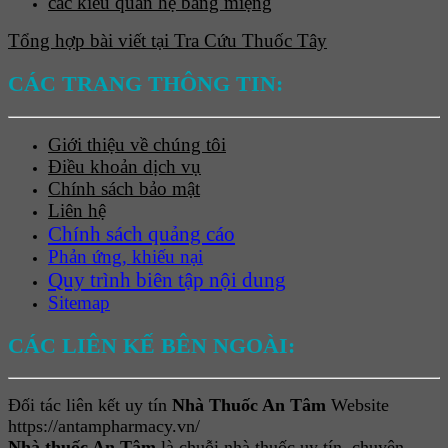
các kiểu quan hệ bằng miệng
Tổng hợp bài viết tại Tra Cứu Thuốc Tây
CÁC TRANG THÔNG TIN:
Giới thiệu về chúng tôi
Điều khoản dịch vụ
Chính sách bảo mật
Liên hệ
Chính sách quảng cáo
Phản ứng, khiếu nại
Quy trình biên tập nội dung
Sitemap
CÁC LIÊN KẾ BÊN NGOÀI:
Đối tác liên kết uy tín
Nhà Thuốc An Tâm
Website
https://antampharmacy.vn/
Nhà thuốc An Tâm
là chuỗi nhà thuốc uy tín, chuyên