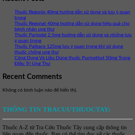
Thuốc Regonix 40mg hướng dẫn sử dụng và lưu ý quan
trọng
Thuốc Regonat 40mg hướng dẫn sử dụng hiệu quả cho
bệnh nhân ung thư
Thuốc Parlodel 2.5mg hướng dẫn sử dụng và những lưu
ý quan trọng
Thuốc Palbace 125mg lưu ý quan trọng khi sử dụng
thuốc chống ung thư
Công Dụng Và Liều Dùng thuốc Purinethol 50mg Trong
Điều Trị Ung Thư
Recent Comments
Không có bình luận nào để hiển thị.
THÔNG TIN TRACUUTHUOCTAY:
Thuốc A-Z từ Tra Cứu Thuốc Tây cung cấp thông tin
liên quan đến thuốc. Bạn có thể tìm đọc về các thuốc