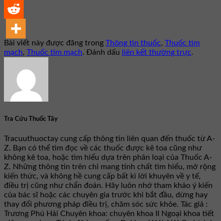
Bài viết này được đăng trong
Thông tin thuốc
,
Thuốc tim
mạch
,
Thuốc tim mạch
. Đánh dấu
liên kết thường trực
.
Tra Cứu Thuốc Tây
Tracuuthuoctay cung cấp thông tin liên quan đến thuốc từ A-
Z. Bạn có thể tìm đọc về các thuốc được kê toa cũng như
không kê toa, hoặc tìm hiểu dựa trên phân loại của Thuốc A-
Z. Những thông tin trên chỉ mang tính chất tìm hiểu, mở rộng
kiến thức, và không hề cung cấp bất kì lời khuyên về y tế,
điều trị cũng như chẩn đoán. Hãy luôn nhớ tham khảo ý kiến
của bác sĩ hoặc các chuyên gia trước khi bắt đầu, dừng hay
thay đổi phương pháp điều trị, chăm sóc sức khỏe. Tác giả :
Trương Phú Hải Chuyên khoa: chuyên khoa II Ngoại khoa tiết