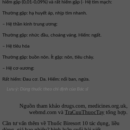
hiếm gặp (0,01-0,09%) và rất hiếm gặp (- Hệ tim mạch:
Thường gặp: hạ huyết áp, nhịp tim nhanh.
– Hệ thần kinh trung ương:
Thường gặp: nhức đầu, choáng váng. Hiếm: ngất.
– Hệ tiêu hóa
Thường gặp: buồn nôn. Ít gặp: nôn, tiêu chảy.
– Hệ cơ-xương:
Rất hiếm: Ðau cơ. Da. Hiếm: nổi ban, ngứa.
Lưu ý: Dùng thuốc theo chỉ định của Bác sĩ
Nguồn tham khảo drugs.com, medicines.org.uk,
webmd.com và
TraCuuThuocTay
tổng hợp.
Cần tư vấn thêm về Thuốc Biresort 10 tác dụng, liều
dùng, giá bao nhiêu? bình luận cuối bài viết.