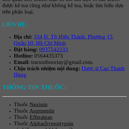
được kê toa cũng như không kê toa, hoặc tìm hiểu dựa
trên phân loại.
LIÊN HỆ:
Địa chỉ:
334 Đ. Tô Hiến Thành, Phường 15,
Quận 10, Hồ Chí Minh
Đặt hàng:
0937542233
Hotline:
0564435373
Email:
tracuuthuoctay@gmail.com.
Chịu trách nhiệm nội dung:
Dược sĩ Cao Thanh
Hùng
THÔNG TIN THUỐC:
Thuốc
Nexium
Thuốc
Augmentin
Thuốc
Efferalgan
Thuốc
Alphachymotrypsin