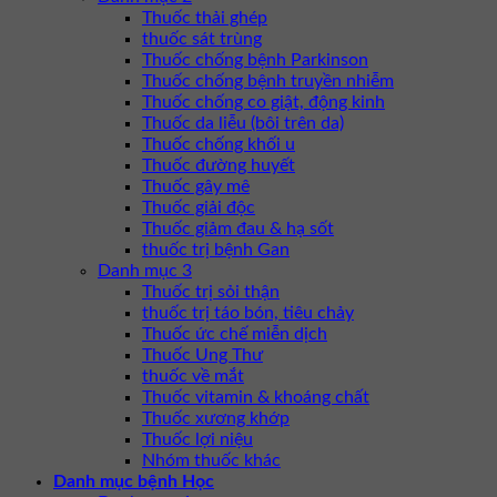
Thuốc thải ghép
thuốc sát trùng
Thuốc chống bệnh Parkinson
Thuốc chống bệnh truyền nhiễm
Thuốc chống co giật, động kinh
Thuốc da liễu (bôi trên da)
Thuốc chống khối u
Thuốc đường huyết
Thuốc gây mê
Thuốc giải độc
Thuốc giảm đau & hạ sốt
thuốc trị bệnh Gan
Danh mục 3
Thuốc trị sỏi thận
thuốc trị táo bón, tiêu chảy
Thuốc ức chế miễn dịch
Thuốc Ung Thư
thuốc về mắt
Thuốc vitamin & khoáng chất
Thuốc xương khớp
Thuốc lợi niệu
Nhóm thuốc khác
Danh mục bệnh Học