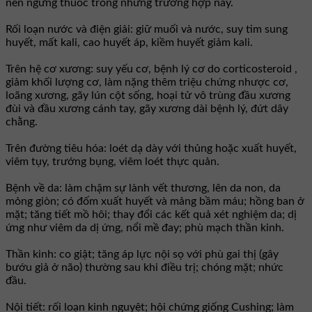
nên ngưng thuốc trong những trường hợp này.
Rối loạn nước và điện giải: giữ muối và nước, suy tim sung
huyết, mất kali, cao huyết áp, kiềm huyết giảm kali.
Trên hệ cơ xương: suy yếu cơ, bệnh lý cơ do corticosteroid ,
giảm khối lượng cơ, làm nặng thêm triệu chứng nhược cơ,
loãng xương, gãy lún cột sống, hoại tử vô trùng đầu xương
đùi và đầu xương cánh tay, gãy xương dài bệnh lý, đứt dây
chằng.
Trên đường tiêu hóa: loét dạ dày với thủng hoặc xuất huyết,
viêm tụy, trướng bụng, viêm loét thực quản.
Bệnh về da: làm chậm sự lành vết thương, lên da non, da
mỏng giòn; có đốm xuất huyết và mảng bầm máu; hồng ban ở
mặt; tăng tiết mồ hôi; thay đổi các kết quả xét nghiệm da; dị
ứng như viêm da dị ứng, nổi mề đay; phù mạch thần kinh.
Thần kinh: co giật; tăng áp lực nội sọ với phù gai thị (gây
bướu giả ở não) thường sau khi điều trị; chóng mặt; nhức
đầu.
Nội tiết: rối loạn kinh nguyệt; hội chứng giống Cushing; làm