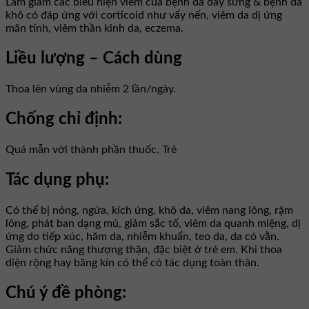
Làm giảm các biểu hiện viêm của bệnh da dày sừng & bệnh da
khô có đáp ứng với corticoid như vẩy nến, viêm da dị ứng
mãn tính, viêm thần kinh da, eczema.
Liều lượng – Cách dùng
Thoa lên vùng da nhiễm 2 lần/ngày.
Chống chỉ định:
Quá mẫn với thành phần thuốc. Trẻ
Tác dụng phụ:
Có thể bị nóng, ngứa, kích ứng, khô da, viêm nang lông, rậm
lông, phát ban dạng mủ, giảm sắc tố, viêm da quanh miệng, dị
ứng do tiếp xúc, hăm da, nhiễm khuẩn, teo da, da có vằn.
Giảm chức năng thượng thận, đặc biệt ở trẻ em. Khi thoa
diện rộng hay băng kín có thể có tác dụng toàn thân.
Chú ý đề phòng: