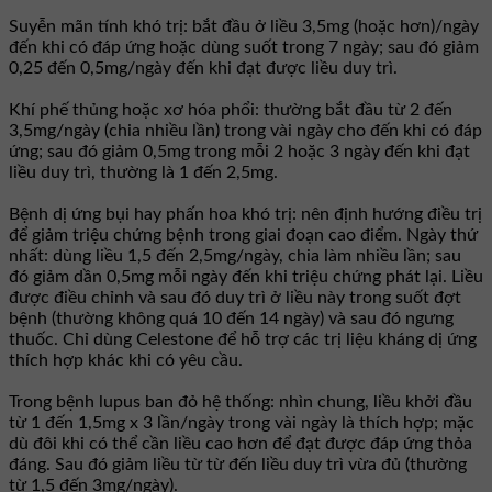
Suyễn mãn tính khó trị: bắt đầu ở liều 3,5mg (hoặc hơn)/ngày
đến khi có đáp ứng hoặc dùng suốt trong 7 ngày; sau đó giảm
0,25 đến 0,5mg/ngày đến khi đạt được liều duy trì.
Khí phế thủng hoặc xơ hóa phổi: thường bắt đầu từ 2 đến
3,5mg/ngày (chia nhiều lần) trong vài ngày cho đến khi có đáp
ứng; sau đó giảm 0,5mg trong mỗi 2 hoặc 3 ngày đến khi đạt
liều duy trì, thường là 1 đến 2,5mg.
Bệnh dị ứng bụi hay phấn hoa khó trị: nên định hướng điều trị
để giảm triệu chứng bệnh trong giai đoạn cao điểm. Ngày thứ
nhất: dùng liều 1,5 đến 2,5mg/ngày, chia làm nhiều lần; sau
đó giảm dần 0,5mg mỗi ngày đến khi triệu chứng phát lại. Liều
được điều chỉnh và sau đó duy trì ở liều này trong suốt đợt
bệnh (thường không quá 10 đến 14 ngày) và sau đó ngưng
thuốc. Chỉ dùng Celestone để hỗ trợ các trị liệu kháng dị ứng
thích hợp khác khi có yêu cầu.
Trong bệnh lupus ban đỏ hệ thống: nhìn chung, liều khởi đầu
từ 1 đến 1,5mg x 3 lần/ngày trong vài ngày là thích hợp; mặc
dù đôi khi có thể cần liều cao hơn để đạt được đáp ứng thỏa
đáng. Sau đó giảm liều từ từ đến liều duy trì vừa đủ (thường
từ 1,5 đến 3mg/ngày).