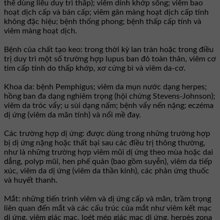
thể dùng liều duy trì thấp); viêm dính khớp sống; viêm bao
hoạt dịch cấp và bán cấp; viêm gân màng hoạt dịch cấp tính
không đặc hiệu; bệnh thống phong; bệnh thấp cấp tính và
viêm màng hoạt dịch.
Bệnh của chất tạo keo: trong thời kỳ lan tràn hoặc trong điều
trị duy trì một số trường hợp lupus ban đỏ toàn thân, viêm cơ
tim cấp tính do thấp khớp, xơ cứng bì và viêm da-cơ.
Khoa da: bệnh Pemphigus; viêm da mụn nước dạng herpes;
hồng ban đa dạng nghiêm trọng (hội chứng Stevens-Johnson);
viêm da tróc vẩy; u sùi dạng nấm; bệnh vẩy nến nặng; eczéma
dị ứng (viêm da mãn tính) và nổi mề đay.
Các trường hợp dị ứng: được dùng trong những trường hợp
bị dị ứng nặng hoặc thất bại sau các điều trị thông thường,
như là những trường hợp viêm mũi dị ứng theo mùa hoặc dai
dẳng, polyp mũi, hen phế quản (bao gồm suyễn), viêm da tiếp
xúc, viêm da dị ứng (viêm da thần kinh), các phản ứng thuốc
và huyết thanh.
Mắt: những tiến trình viêm và dị ứng cấp và mãn, trầm trọng
liên quan đến mắt và các cấu trúc của mắt như viêm kết mạc
dị ứng, viêm giác mạc, loét mép giác mạc dị ứng, herpès zona