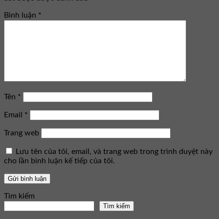
Bình luận
*
Tên
*
Email
*
Trang web
Lưu tên của tôi, email, và trang web trong trình duyệt này
cho lần bình luận kế tiếp của tôi.
Tìm kiếm
Tìm kiếm