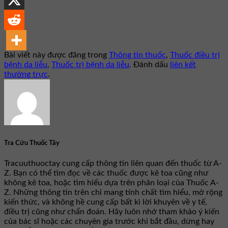
Bài viết này được đăng trong
Thông tin thuốc
,
Thuốc điều trị
bệnh da liễu
,
Thuốc trị bệnh da liễu
. Đánh dấu
liên kết
thường trực
.
Tra Cứu Thuốc Tây
Tracuuthuoctay cung cấp thông tin liên quan đến thuốc từ A-
Z. Bạn có thể tìm đọc về các thuốc được kê toa cũng như
không kê toa, hoặc tìm hiểu dựa trên phân loại của Thuốc A-
Z. Những thông tin trên chỉ mang tính chất tìm hiểu, mở rộng
kiến thức, và không hề cung cấp bất kì lời khuyên về y tế,
điều trị cũng như chẩn đoán. Hãy luôn nhớ tham khảo ý kiến
của bác sĩ hoặc các chuyên gia trước khi bắt đầu, dừng hay