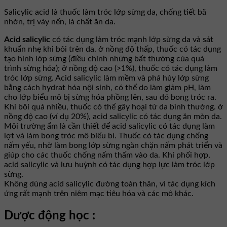
Salicylic acid là thuốc làm tróc lớp sừng da, chống tiết bã
nhờn, trị vảy nến, là chất ăn da.
Acid salicylic
có tác dụng làm tróc mạnh lớp sừng da và sát
khuẩn nhẹ khi bôi trên da. ở nồng độ thấp, thuốc có tác dụng
tạo hình lớp sừng (điều chỉnh những bất thường của quá
trình sừng hóa); ở nồng độ cao (>1%), thuốc có tác dụng làm
tróc lớp sừng. Acid salicylic làm mềm và phá hủy lớp sừng
bằng cách hydrat hóa nội sinh, có thể do làm giảm pH, làm
cho lớp biểu mô bị sừng hóa phồng lên, sau đó bong tróc ra.
Khi bôi quá nhiều, thuốc có thể gây hoại tử da bình thường. ở
nồng độ cao (ví dụ 20%), acid salicylic có tác dụng ăn mòn da.
Môi trường ẩm là cần thiết để acid salicylic có tác dụng làm
lợt và làm bong tróc mô biểu bì. Thuốc có tác dụng chống
nấm yếu, nhờ làm bong lớp sừng ngăn chặn nấm phát triển và
giúp cho các thuốc chống nấm thấm vào da. Khi phối hợp,
acid salicylic và lưu huỳnh có tác dụng hợp lực làm tróc lớp
sừng.
Không dùng acid salicylic đường toàn thân, vì tác dụng kích
ứng rất mạnh trên niêm mạc tiêu hóa và các mô khác.
Dược động học :