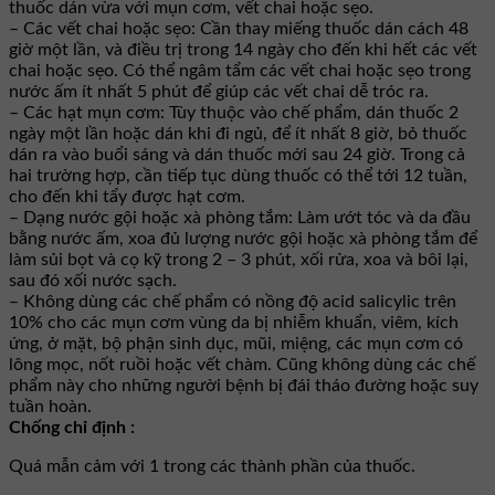
thuốc dán vừa với mụn cơm, vết chai hoặc sẹo.
– Các vết chai hoặc sẹo: Cần thay miếng thuốc dán cách 48
giờ một lần, và điều trị trong 14 ngày cho đến khi hết các vết
chai hoặc sẹo. Có thể ngâm tẩm các vết chai hoặc sẹo trong
nước ấm ít nhất 5 phút để giúp các vết chai dễ tróc ra.
– Các hạt mụn cơm: Tùy thuộc vào chế phẩm, dán thuốc 2
ngày một lần hoặc dán khi đi ngủ, để ít nhất 8 giờ, bỏ thuốc
dán ra vào buổi sáng và dán thuốc mới sau 24 giờ. Trong cả
hai trường hợp, cần tiếp tục dùng thuốc có thể tới 12 tuần,
cho đến khi tẩy được hạt cơm.
– Dạng nước gội hoặc xà phòng tắm: Làm ướt tóc và da đầu
bằng nước ấm, xoa đủ lượng nước gội hoặc xà phòng tắm để
làm sủi bọt và cọ kỹ trong 2 – 3 phút, xối rửa, xoa và bôi lại,
sau đó xối nước sạch.
– Không dùng các chế phẩm có nồng độ acid salicylic trên
10% cho các mụn cơm vùng da bị nhiễm khuẩn, viêm, kích
ứng, ở mặt, bộ phận sinh dục, mũi, miệng, các mụn cơm có
lông mọc, nốt ruồi hoặc vết chàm. Cũng không dùng các chế
phẩm này cho những người bệnh bị đái tháo đường hoặc suy
tuần hoàn.
Chống chỉ định :
Quá mẫn cảm với 1 trong các thành phần của thuốc.