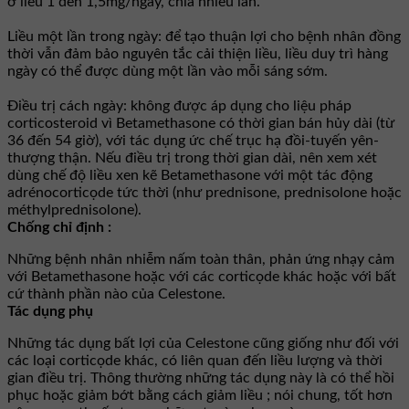
ở liều 1 đến 1,5mg/ngày, chia nhiều lần.
Liều một lần trong ngày: để tạo thuận lợi cho bệnh nhân đồng
thời vẫn đảm bảo nguyên tắc cải thiện liều, liều duy trì hàng
ngày có thể được dùng một lần vào mỗi sáng sớm.
Ðiều trị cách ngày: không được áp dụng cho liệu pháp
corticosteroid vì Betamethasone có thời gian bán hủy dài (từ
36 đến 54 giờ), với tác dụng ức chế trục hạ đồi-tuyến yên-
thượng thận. Nếu điều trị trong thời gian dài, nên xem xét
dùng chế độ liều xen kẽ Betamethasone với một tác động
adrénocorticọde tức thời (như prednisone, prednisolone hoặc
méthylprednisolone).
Chống chỉ định :
Những bệnh nhân nhiễm nấm toàn thân, phản ứng nhạy cảm
với Betamethasone hoặc với các corticọde khác hoặc với bất
cứ thành phần nào của Celestone.
Tác dụng phụ
Những tác dụng bất lợi của Celestone cũng giống như đối với
các loại corticọde khác, có liên quan đến liều lượng và thời
gian điều trị. Thông thường những tác dụng này là có thể hồi
phục hoặc giảm bớt bằng cách giảm liều ; nói chung, tốt hơn