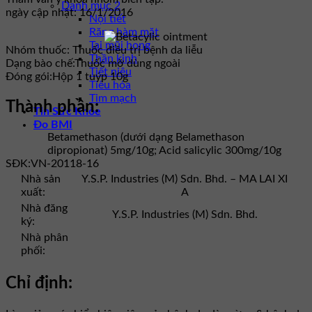
Danh mục 2
ngày cập nhật: 16/1/2016
Nội tiết
Răng hàm mặt
Tai mũi họng
Nhóm thuốc:
Thuốc điều trị bệnh da liễu
Thần kinh
Dạng bào chế:
Thuốc mỡ dùng ngoài
Tiết niệu
Đóng gói:
Hộp 1 tuýp 10g
Tiêu hóa
Tim mạch
Thành phần:
Tin Sức Khỏe
Đo BMI
Betamethason (dưới dạng Belamethason
dipropionat) 5mg/10g; Acid salicylic 300mg/10g
SĐK:
VN-20118-16
Nhà sản
Y.S.P. Industries (M) Sdn. Bhd. – MA LAI XI
xuất:
A
Nhà đăng
Y.S.P. Industries (M) Sdn. Bhd.
ký:
Nhà phân
phối:
Chỉ định: