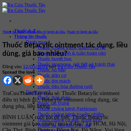
Bỏ
qua
nội
dung
Thuốc A-Z
Thông tin thuốc
,
Thuốc điều trị bệnh da liễu
,
Thuốc trị bệnh da liễu
Thông tin thuốc
Danh mục 1
Thuốc Betacylic ointment tác dụng, liều
Thuốc Kháng Viêm, Giảm Phù Nề
dùng, giá bao nhiêu?
Thuốc thần kinh & tuần hoàn não
Thuốc huyết học
Thuốc Hormone, nội tiết và tránh thai
Đăng vào
12/05/2022
bởi
Tra Cứu Thuốc Tây
Thuốc hô hấp
Spread the love
Thuốc giãn cơ
Thuốc tim mạch
Thuốc tiêu hóa đường ruột
Danh mục 2
TraCuuThuocTay chia sẻ: Thuốc Betacylic ointment
Thuốc thải ghép
điều trị bệnh gì?. Betacylic ointment công dụng, tác
thuốc sát trùng
dụng phụ, liều lượng.
Thuốc chống bệnh Parkinson
Thuốc chống bệnh truyền nhiễm
BÌNH LUẬN cuối bài để biết: Thuốc Betacylic
Thuốc chống co giật, động kinh
ointment giá bao nhiêu? mua ở đâu? Tp HCM, Hà Nội,
Thuốc da liễu (bôi trên da)
Cần Thơ, Bình Dương, Đồng Nai, Đà Nẵng. Vui lòng