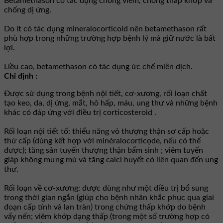
Betamethason có tác dụng chống viêm, chống thấp khớp và
chống dị ứng.
Do ít có tác dụng mineralocorticoid nên betamethason rất
phù hợp trong những trường hợp bệnh lý mà giữ nước là bất
lợi.
Liều cao, betamethason có tác dụng ức chế miễn dịch.
Chỉ định :
Ðược sử dụng trong bệnh nội tiết, cơ-xương, rối loạn chất
tạo keo, da, dị ứng, mắt, hô hấp, máu, ung thư và những bệnh
khác có đáp ứng với điều trị corticosteroid .
Rối loạn nội tiết tố: thiểu năng vỏ thượng thận sơ cấp hoặc
thứ cấp (dùng kết hợp với minéralocorticọde, nếu có thể
được); tăng sản tuyến thượng thận bẩm sinh ; viêm tuyến
giáp không mưng mủ và tăng calci huyết có liên quan đến ung
thư.
Rối loạn về cơ-xương: được dùng như một điều trị bổ sung
trong thời gian ngắn (giúp cho bệnh nhân khắc phục qua giai
đoạn cấp tính và lan tràn) trong chứng thấp khớp do bệnh
vẩy nến; viêm khớp dạng thấp (trong một số trường hợp có