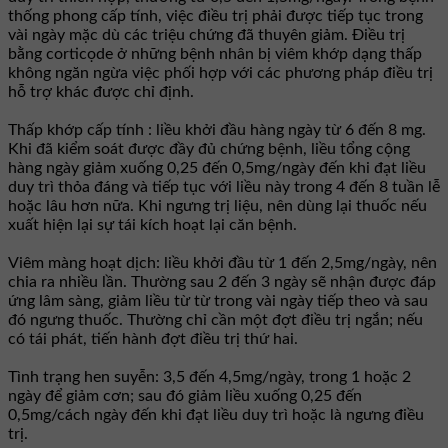
thống phong cấp tính, việc điều trị phải được tiếp tục trong
vài ngày mặc dù các triệu chứng đã thuyên giảm. Ðiều trị
bằng corticọde ở những bệnh nhân bị viêm khớp dạng thấp
không ngăn ngừa việc phối hợp với các phương pháp điều trị
hỗ trợ khác được chỉ định.
Thấp khớp cấp tính : liều khởi đầu hàng ngày từ 6 đến 8 mg.
Khi đã kiểm soát được đầy đủ chứng bệnh, liều tổng cộng
hàng ngày giảm xuống 0,25 đến 0,5mg/ngày đến khi đạt liều
duy trì thỏa đáng và tiếp tục với liều này trong 4 đến 8 tuần lễ
hoặc lâu hơn nữa. Khi ngưng trị liệu, nên dùng lại thuốc nếu
xuất hiện lại sự tái kích hoạt lại căn bệnh.
Viêm màng hoạt dịch: liều khởi đầu từ 1 đến 2,5mg/ngày, nên
chia ra nhiều lần. Thường sau 2 đến 3 ngày sẽ nhận được đáp
ứng lâm sàng, giảm liều từ từ trong vài ngày tiếp theo và sau
đó ngưng thuốc. Thường chỉ cần một đợt điều trị ngắn; nếu
có tái phát, tiến hành đợt điều trị thứ hai.
Tình trạng hen suyễn: 3,5 đến 4,5mg/ngày, trong 1 hoặc 2
ngày để giảm cơn; sau đó giảm liều xuống 0,25 đến
0,5mg/cách ngày đến khi đạt liều duy trì hoặc là ngưng điều
trị.