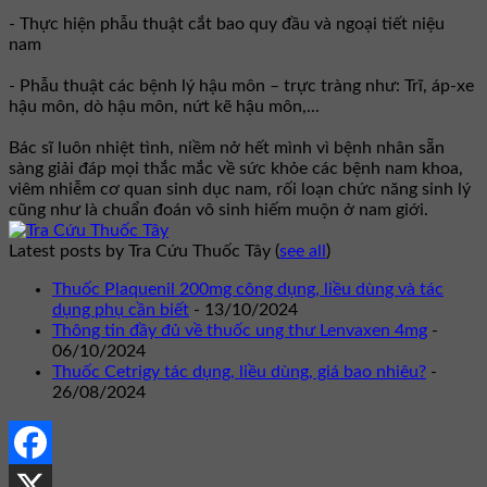
- Thực hiện phẫu thuật cắt bao quy đầu và ngoại tiết niệu
nam
- Phẫu thuật các bệnh lý hậu môn – trực tràng như: Trĩ, áp-xe
hậu môn, dò hậu môn, nứt kẽ hậu môn,...
Bác sĩ luôn nhiệt tình, niềm nở hết mình vì bệnh nhân sẵn
sàng giải đáp mọi thắc mắc về sức khỏe các bệnh nam khoa,
viêm nhiễm cơ quan sinh dục nam, rối loạn chức năng sinh lý
cũng như là chuẩn đoán vô sinh hiếm muộn ở nam giới.
Latest posts by Tra Cứu Thuốc Tây
(
see all
)
Thuốc Plaquenil 200mg công dụng, liều dùng và tác
dụng phụ cần biết
- 13/10/2024
Thông tin đầy đủ về thuốc ung thư Lenvaxen 4mg
-
06/10/2024
Thuốc Cetrigy tác dụng, liều dùng, giá bao nhiêu?
-
26/08/2024