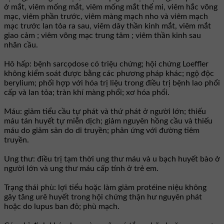
ở mắt, viêm mống mắt, viêm mống mắt thể mi, viêm hắc võng
mạc, viêm phần trước, viêm màng mạch nho và viêm mạch
mạc trước lan tỏa ra sau, viêm dây thần kinh mắt, viêm mắt
giao cảm ; viêm võng mạc trung tâm ; viêm thần kinh sau
nhãn cầu.
Hô hấp: bệnh sarcọdose có triệu chứng; hội chứng Loeffler
không kiểm soát được bằng các phương pháp khác; ngộ độc
berylium; phối hợp với hóa trị liệu trong điều trị bệnh lao phổi
cấp và lan tỏa; tràn khí màng phổi; xơ hóa phổi.
Máu: giảm tiểu cầu tự phát và thứ phát ở người lớn; thiếu
máu tán huyết tự miễn dịch; giảm nguyên hồng cầu và thiếu
máu do giảm sản do di truyền; phản ứng với đường tiêm
truyền.
Ung thư: điều trị tạm thời ung thư máu và u bạch huyết bào ở
người lớn và ung thư máu cấp tính ở trẻ em.
Trạng thái phù: lợi tiểu hoặc làm giảm protéine niệu không
gây tăng urê huyết trong hội chứng thận hư nguyên phát
hoặc do lupus ban đỏ; phù mạch.