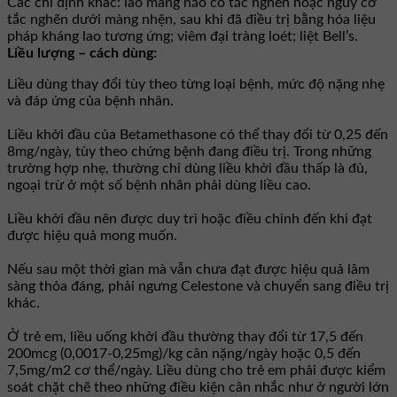
Các chỉ định khác: lao màng não có tắc nghẽn hoặc nguy cơ
tắc nghẽn dưới màng nhện, sau khi đã điều trị bằng hóa liệu
pháp kháng lao tương ứng; viêm đại tràng loét; liệt Bell’s.
Liều lượng – cách dùng:
Liều dùng thay đổi tùy theo từng loại bệnh, mức độ nặng nhẹ
và đáp ứng của bệnh nhân.
Liều khởi đầu của Betamethasone có thể thay đổi từ 0,25 đến
8mg/ngày, tùy theo chứng bệnh đang điều trị. Trong những
trường hợp nhẹ, thường chỉ dùng liều khởi đầu thấp là đủ,
ngoại trừ ở một số bệnh nhân phải dùng liều cao.
Liều khởi đầu nên được duy trì hoặc điều chỉnh đến khi đạt
được hiệu quả mong muốn.
Nếu sau một thời gian mà vẫn chưa đạt được hiệu quả lâm
sàng thỏa đáng, phải ngưng Celestone và chuyển sang điều trị
khác.
Ở trẻ em, liều uống khởi đầu thường thay đổi từ 17,5 đến
200mcg (0,0017-0,25mg)/kg cân nặng/ngày hoặc 0,5 đến
7,5mg/m2 cơ thể/ngày. Liều dùng cho trẻ em phải được kiểm
soát chặt chẽ theo những điều kiện cân nhắc như ở người lớn