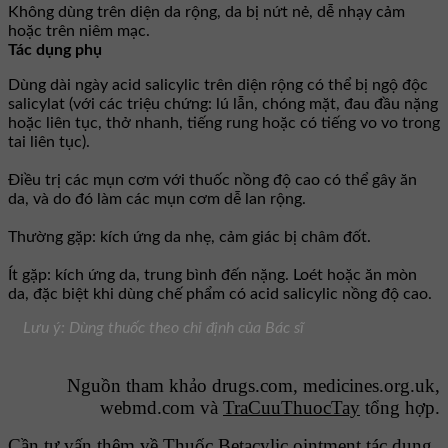
Không dùng trên diện da rộng, da bị nứt nẻ, dễ nhạy cảm
hoặc trên niêm mạc.
Tác dụng phụ
Dùng dài ngày acid salicylic trên diện rộng có thể bị ngộ độc
salicylat (với các triệu chứng: lú lẫn, chóng mặt, đau đầu nặng
hoặc liên tục, thở nhanh, tiếng rung hoặc có tiếng vo vo trong
tai liên tục).
Điều trị các mụn cơm với thuốc nồng độ cao có thể gây ăn
da, và do đó làm các mụn cơm dễ lan rộng.
Thường gặp: kích ứng da nhẹ, cảm giác bị châm đốt.
Ít gặp: kích ứng da, trung bình đến nặng. Loét hoặc ăn mòn
da, đặc biệt khi dùng chế phẩm có acid salicylic nồng độ cao.
Lưu ý: Dùng thuốc theo chỉ định của Bác sĩ
Nguồn tham khảo drugs.com, medicines.org.uk,
webmd.com và
TraCuuThuocTay
tổng hợp.
Cần tư vấn thêm về Thuốc Betacylic ointment tác dụng,