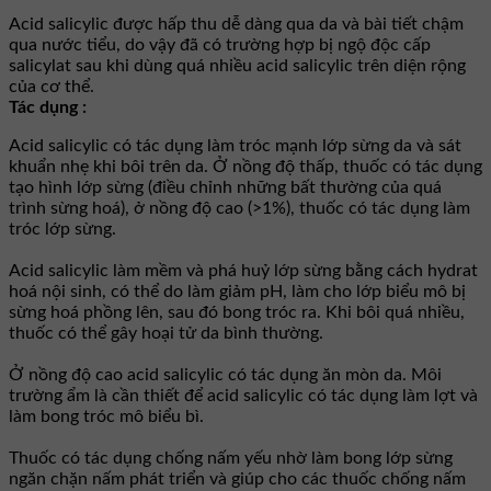
Acid salicylic được hấp thu dễ dàng qua da và bài tiết chậm
qua nước tiểu, do vậy đã có trường hợp bị ngộ độc cấp
salicylat sau khi dùng quá nhiều acid salicylic trên diện rộng
của cơ thể.
Tác dụng :
Acid salicylic có tác dụng làm tróc mạnh lớp sừng da và sát
khuẩn nhẹ khi bôi trên da. Ở nồng độ thấp, thuốc có tác dụng
tạo hình lớp sừng (điều chỉnh những bất thường của quá
trình sừng hoá), ở nồng độ cao (>1%), thuốc có tác dụng làm
tróc lớp sừng.
Acid salicylic làm mềm và phá huỷ lớp sừng bằng cách hydrat
hoá nội sinh, có thể do làm giảm pH, làm cho lớp biểu mô bị
sừng hoá phồng lên, sau đó bong tróc ra. Khi bôi quá nhiều,
thuốc có thể gây hoại tử da bình thường.
Ở nồng độ cao acid salicylic có tác dụng ăn mòn da. Môi
trường ẩm là cần thiết để acid salicylic có tác dụng làm lợt và
làm bong tróc mô biểu bì.
Thuốc có tác dụng chống nấm yếu nhờ làm bong lớp sừng
ngăn chặn nấm phát triển và giúp cho các thuốc chống nấm