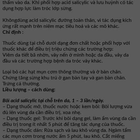
thấm vào da. Khi phối hợp acid salicylic và lưu huỳnh có tác
dụng hợp lực làm tróc lớp sừng.
Khôngdùng acid salicylic đường toàn thân, vì tác dụng kích
ứng rất mạnh trên niêm mạc tiêu hoá và các mô khác.
Chỉ định :
Thuốc dùng tại chỗ dưới dạng đơn chất hoặc phối hợp với
thuốc khác để điều trị triệu chứng các trường hợp:
Viêm da tiết bã nhờn, vảy nến ở mình hoặc da đầu, vảy da
đầu và các trường hợp bệnh da tróc vảy khác.
Loại bỏ các hạt mụn cơm thông thường và ở bàn chân.
Chứng tăng sừng khu trú ở gan bàn tay và gan bàn chân.
Trứng cá thường.
Liều lượng – cách dùng:
Bôi acid salicylic tại chỗ trên da, 1 – 3 lần/ngày.
– Dạng thuốc mỡ, thuốc nước hoặc kem bôi: Bôi lượng vừa
đủ lên vùng da cần điều trị, xoa nhẹ.
– Dạng thuốc gel: Trước khi bôi dạng gel, làm ẩm vùng da cần
điều trị trong ít nhất 5 phút để tăng tác dụng của thuốc.
– Dạng thuốc dán: Rửa sạch và lau khô vùng da. Ngâm tẩm
các mụn cơm trong nước ấm 5 phút, lau khô. Cắt miếng