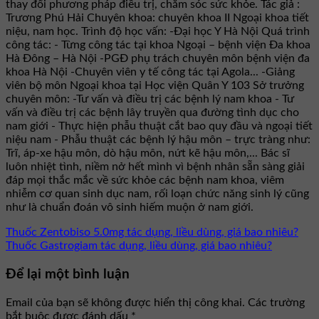
thay đổi phương pháp điều trị, chăm sóc sức khỏe. Tác giả :
Trương Phú Hải Chuyên khoa: chuyên khoa II Ngoại khoa tiết
niệu, nam học. Trình độ học vấn: -Đại học Y Hà Nội Quá trình
công tác: - Từng công tác tại khoa Ngoại – bệnh viện Đa khoa
Hà Đông – Hà Nội -PGĐ phụ trách chuyên môn bệnh viện đa
khoa Hà Nội -Chuyên viên y tế công tác tại Agola... -Giảng
viên bộ môn Ngoại khoa tại Học viện Quân Y 103 Sở trưởng
chuyên môn: -Tư vấn và điều trị các bệnh lý nam khoa - Tư
vấn và điều trị các bệnh lây truyền qua đường tình dục cho
nam giới - Thực hiện phẫu thuật cắt bao quy đầu và ngoại tiết
niệu nam - Phẫu thuật các bệnh lý hậu môn – trực tràng như:
Trĩ, áp-xe hậu môn, dò hậu môn, nứt kẽ hậu môn,... Bác sĩ
luôn nhiệt tình, niềm nở hết mình vì bệnh nhân sẵn sàng giải
đáp mọi thắc mắc về sức khỏe các bệnh nam khoa, viêm
nhiễm cơ quan sinh dục nam, rối loạn chức năng sinh lý cũng
như là chuẩn đoán vô sinh hiếm muộn ở nam giới.
Thuốc Zentobiso 5.0mg tác dụng, liều dùng, giá bao nhiêu?
Thuốc Gastrogiam tác dụng, liều dùng, giá bao nhiêu?
Để lại một bình luận
Email của bạn sẽ không được hiển thị công khai.
Các trường
bắt buộc được đánh dấu
*