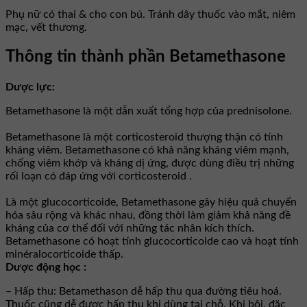
Phụ nữ có thai & cho con bú. Tránh dây thuốc vào mắt, niêm
mạc, vết thương.
Thông tin thành phần Betamethasone
Dược lực:
Betamethasone là một dẫn xuất tổng hợp của prednisolone.
Betamethasone là một corticosteroid thượng thận có tính
kháng viêm. Betamethasone có khả năng kháng viêm mạnh,
chống viêm khớp và kháng dị ứng, được dùng điều trị những
rối loạn có đáp ứng với corticosteroid .
Là một glucocorticoide, Betamethasone gây hiệu quả chuyển
hóa sâu rộng và khác nhau, đồng thời làm giảm khả năng đề
kháng của cơ thể đối với những tác nhân kích thích.
Betamethasone có hoạt tính glucocorticoide cao và hoạt tính
minéralocorticoide thấp.
Dược động học :
– Hấp thu: Betamethason dễ hấp thu qua đường tiêu hoá.
Thuốc cũng dễ được hấp thụ khi dùng tại chỗ. Khi bôi, đặc