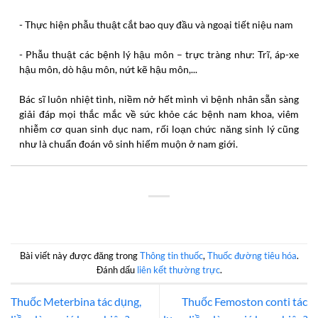
- Thực hiện phẫu thuật cắt bao quy đầu và ngoại tiết niệu nam
- Phẫu thuật các bệnh lý hậu môn – trực tràng như: Trĩ, áp-xe
hậu môn, dò hậu môn, nứt kẽ hậu môn,...
Bác sĩ luôn nhiệt tình, niềm nở hết mình vì bệnh nhân sẵn sàng
giải đáp mọi thắc mắc về sức khỏe các bệnh nam khoa, viêm
nhiễm cơ quan sinh dục nam, rối loạn chức năng sinh lý cũng
như là chuẩn đoán vô sinh hiếm muộn ở nam giới.
Bài viết này được đăng trong
Thông tin thuốc
,
Thuốc đường tiêu hóa
.
Đánh dấu
liên kết thường trực
.
Thuốc Meterbina tác dụng,
Thuốc Femoston conti tác