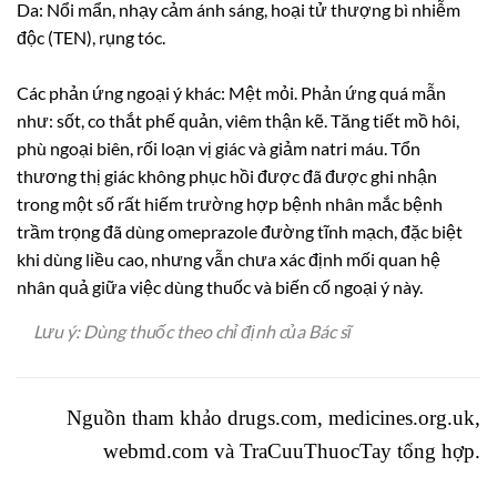
Da: Nổi mẩn, nhạy cảm ánh sáng, hoại tử thượng bì nhiễm
độc (TEN), rụng tóc.
Các phản ứng ngoại ý khác: Mệt mỏi. Phản ứng quá mẫn
như: sốt, co thắt phế quản, viêm thận kẽ. Tăng tiết mồ hôi,
phù ngoại biên, rối loạn vị giác và giảm natri máu. Tổn
thương thị giác không phục hồi được đã được ghi nhận
trong một số rất hiếm trường hợp bệnh nhân mắc bệnh
trầm trọng đã dùng omeprazole đường tĩnh mạch, đặc biệt
khi dùng liều cao, nhưng vẫn chưa xác định mối quan hệ
nhân quả giữa việc dùng thuốc và biến cố ngoại ý này.
Lưu ý: Dùng thuốc theo chỉ định của Bác sĩ
Nguồn tham khảo drugs.com, medicines.org.uk,
webmd.com và
TraCuuThuocTay
tổng hợp.