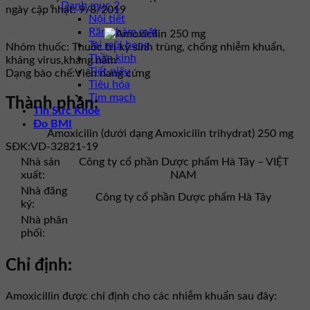
Danh mục 2
ngày cập nhật: 9/8/2019
Nội tiết
Răng hàm mặt
Tai mũi họng
Nhóm thuốc:
Thuốc trị ký sinh trùng, chống nhiễm khuẩn,
Thần kinh
kháng virus,kháng nấm
Tiết niệu
Dạng bào chế:
Viên nang cứng
Tiêu hóa
Tim mạch
Thành phần:
Tin Sức Khỏe
Đo BMI
Amoxicilin (dưới dạng Amoxicilin trihydrat) 250 mg
SĐK:
VD-32821-19
Nhà sản
Công ty cổ phần Dược phẩm Hà Tây – VIỆT
xuất:
NAM
Nhà đăng
Công ty cổ phần Dược phẩm Hà Tây
ký:
Nhà phân
phối:
Chỉ định:
Amoxicillin được chỉ định cho các nhiễm khuẩn sau đây: