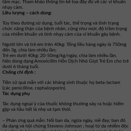
tâm mạc. Tham khảo thông tin kê toa đầy đủ về các vi khuẩn
nhạy cảm.
Liều lượng – cách dùng:
Tùy theo đường sử dụng, tuổi tác, thể trọng và tình trạng
chức năng thận của bệnh nhân, cũng như mức độ trầm trọng
của nhiễm khuẩn và tính nhạy cảm của vi khuẩn gây bệnh.
Người lớn và trẻ em trên 40kg: Tổng liều hàng ngày là 750mg
đến 3g, chia làm nhiều lần;
Trẻ em dưới 40kg: 20-50mg/kg/ngày, chia làm nhiều lần.
Nên dùng dạng Amoxicillin Hỗn Dịch Nhỏ Giọt Trẻ Em cho trẻ
dưới 6 tháng tuổi.
Chống chỉ định :
Tiền sử quá mẫn với các kháng sinh thuộc họ beta-lactam
(các penicilline, cephalosporin).
Tác dụng phụ
Tác dụng ngoại ý của thuốc không thường xảy ra hoặc hiếm
gặp và hầu hết là nhẹ và tạm thời.
– Phản ứng quá mẫn: Nổi ban da, ngứa ngáy, mề đay; ban đỏ
đa dạng và hội chứng Stevens-Johnson ; hoại tử da nhiễm độc