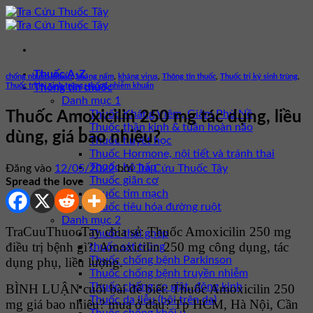
Bỏ
qua
nội
dung
Thuốc A-Z
chống nhiễm khuẩn
,
kháng nấm
,
kháng virus
,
Thông tin thuốc
,
Thuốc trị ký sinh trùng
,
Thuốc trị ký sinh trùng, chống nhiễm khuẩn
Thông tin thuốc
Danh mục 1
Thuốc Kháng Viêm, Giảm Phù Nề
Thuốc Amoxicilin 250 mg tác dụng, liều
Thuốc thần kinh & tuần hoàn não
dùng, giá bao nhiêu?
Thuốc huyết học
Thuốc Hormone, nội tiết và tránh thai
Thuốc hô hấp
Đăng vào
12/05/2022
bởi
Tra Cứu Thuốc Tây
Thuốc giãn cơ
Spread the love
Thuốc tim mạch
Thuốc tiêu hóa đường ruột
Danh mục 2
TraCuuThuocTay chia sẻ: Thuốc Amoxicilin 250 mg
Thuốc thải ghép
điều trị bệnh gì?. Amoxicilin 250 mg công dụng, tác
thuốc sát trùng
Thuốc chống bệnh Parkinson
dụng phụ, liều lượng.
Thuốc chống bệnh truyền nhiễm
Thuốc chống co giật, động kinh
BÌNH LUẬN cuối bài để biết: Thuốc Amoxicilin 250
Thuốc da liễu (bôi trên da)
mg giá bao nhiêu? mua ở đâu? Tp HCM, Hà Nội, Cần