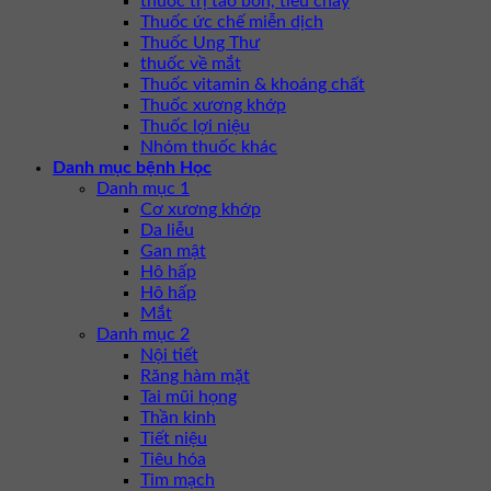
thuốc trị táo bón, tiêu chảy
Thuốc ức chế miễn dịch
Thuốc Ung Thư
thuốc về mắt
Thuốc vitamin & khoáng chất
Thuốc xương khớp
Thuốc lợi niệu
Nhóm thuốc khác
Danh mục bệnh Học
Danh mục 1
Cơ xương khớp
Da liễu
Gan mật
Hô hấp
Hô hấp
Mắt
Danh mục 2
Nội tiết
Răng hàm mặt
Tai mũi họng
Thần kinh
Tiết niệu
Tiêu hóa
Tim mạch