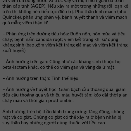
và viêm da bóng nước và tróc vảy và mụn mủ ngoài da toàn
thân cấp tính (AGEP). Nếu xảy ra một trong những rối loạn kể
trên thì không nên tiếp tục điều trị. Phù thần kinh mạch (phù
Quincke), phản ứng phản vệ, bệnh huyết thanh và viêm mạch
quá mẫn; viêm thận kẽ.
– Phản ứng trên đường tiêu hóa: Buồn nôn, nôn mửa và tiêu
chảy; bệnh nấm candida ruột; viêm kết tràng khi sử dụng
kháng sinh (bao gồm viêm kết tràng giả mạc và viêm kết tràng
xuất huyết).
– Ảnh hưởng trên gan: Cũng như các kháng sinh thuộc họ
beta-lactam khác, có thể có viêm gan và vàng da ứ mật.
– Ảnh hưởng trên thận: Tinh thể niệu.
– Ảnh hưởng về huyết học: Giảm bạch cầu thoáng qua, giảm
tiểu cầu thoáng qua và thiếu máu huyết tán; kéo dài thời gian
chảy máu và thời gian prothombin.
Ảnh hưởng trên hệ thần kinh trung ương: Tăng động, chóng
mặt và co giật. Chứng co giật có thể xảy ra ở bệnh nhân bị
suy thận hay những người dùng thuốc với liều cao.