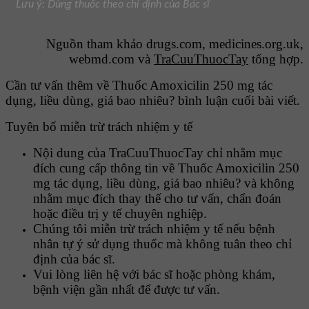
Lưu ý: Dùng thuốc theo chỉ định của Bác sĩ
Nguồn tham khảo drugs.com, medicines.org.uk,
webmd.com và
TraCuuThuocTay
tổng hợp.
Cần tư vấn thêm về Thuốc Amoxicilin 250 mg tác
dụng, liều dùng, giá bao nhiêu? bình luận cuối bài viết.
Tuyên bố miễn trừ trách nhiệm y tế
Nội dung của TraCuuThuocTay chỉ nhằm mục
đích cung cấp thông tin về Thuốc Amoxicilin 250
mg tác dụng, liều dùng, giá bao nhiêu? và không
nhằm mục đích thay thế cho tư vấn, chẩn đoán
hoặc điều trị y tế chuyên nghiệp.
Chúng tôi miễn trừ trách nhiệm y tế nếu bệnh
nhân tự ý sử dụng thuốc mà không tuân theo chỉ
định của bác sĩ.
Vui lòng liên hệ với bác sĩ hoặc phòng khám,
bệnh viện gần nhất để được tư vấn.