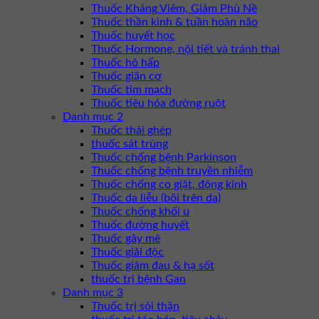
Thuốc Kháng Viêm, Giảm Phù Nề
Thuốc thần kinh & tuần hoàn não
Thuốc huyết học
Thuốc Hormone, nội tiết và tránh thai
Thuốc hô hấp
Thuốc giãn cơ
Thuốc tim mạch
Thuốc tiêu hóa đường ruột
Danh mục 2
Thuốc thải ghép
thuốc sát trùng
Thuốc chống bệnh Parkinson
Thuốc chống bệnh truyền nhiễm
Thuốc chống co giật, động kinh
Thuốc da liễu (bôi trên da)
Thuốc chống khối u
Thuốc đường huyết
Thuốc gây mê
Thuốc giải độc
Thuốc giảm đau & hạ sốt
thuốc trị bệnh Gan
Danh mục 3
Thuốc trị sỏi thận