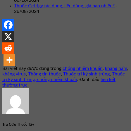
06/10/2024
Thuốc Cetrigy tác dụng, liều dùng, giá bao nhiêu?
-
26/08/2024
Bài viết này được đăng trong
chống nhiễm khuẩn
,
kháng nấm
,
kháng virus
,
Thông tin thuốc
,
Thuốc trị ký sinh trùng
,
Thuốc
trị ký sinh trùng, chống nhiễm khuẩn
. Đánh dấu
liên kết
thường trực
.
Tra Cứu Thuốc Tây