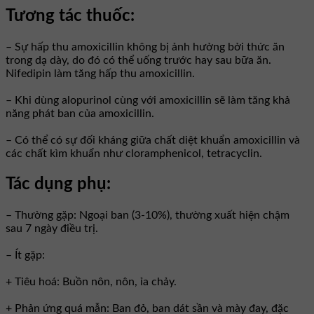
Tương tác thuốc:
– Sự hấp thu amoxicillin không bị ảnh hưởng bởi thức ăn
trong dạ dày, do đó có thể uống trước hay sau bữa ăn.
Nifedipin làm tăng hấp thu amoxicillin.
– Khi dùng alopurinol cùng với amoxicillin sẽ làm tăng khả
năng phát ban của amoxicillin.
– Có thể có sự đối kháng giữa chất diệt khuẩn amoxicillin và
các chất kìm khuẩn như cloramphenicol, tetracyclin.
Tác dụng phụ:
– Thường gặp: Ngoại ban (3-10%), thường xuất hiện chậm
sau 7 ngày điều trị.
– Ít gặp:
+ Tiêu hoá: Buồn nôn, nôn, ỉa chảy.
+ Phản ứng quá mẫn: Ban đỏ, ban dát sần và mày đay, đặc