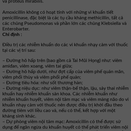
và proteus mirabilis.
Amoxicillin không có hoạt tính với những vi khuẩn tiết
penicillinase, đặc biệt là các tụ cầu kháng methicillin, tất cả
các chủng Pseudomonas và phần lớn các chủng Klebsiella và
Enterobarter.
Chỉ định :
Ðiều trị các nhiễm khuẩn do các vi khuẩn nhạy cảm với thuốc
tại các vị trí sau:
– Ðường hô hấp trên (bao gồm cả Tai Mũi Họng) như: viêm
amiđan, viêm xoang, viêm tai giữa;
– Ðường hô hấp dưới, như đợt cấp của viêm phế quản mãn,
viêm phổi thùy và viêm phổi phế quản;
– Ðường tiêu hóa: như sốt thương hàn;
– Ðường niệu dục: như viêm thận-bể thận, lậu, sảy thai nhiễm
khuẩn hay nhiễm khuẩn sản khoa. Các nhiễm khuẩn như
nhiễm khuẩn huyết, viêm nội tâm mạc và viêm màng não do vi
khuẩn nhạy cảm với thuốc nên được điều trị khởi đầu theo
đường tiêm với liều cao và, nếu có thể, kết hợp với một
kháng sinh khác.
– Dự phòng viêm nội tâm mạc: Amoxicillin có thể được sử
dụng để ngăn ngừa du khuẩn huyết có thể phát triển viêm nội