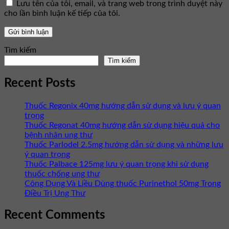
Lưu tên của tôi, email, và trang web trong trình duyệt này
cho lần bình luận kế tiếp của tôi.
Tìm kiếm
Tìm kiếm
Recent Posts
Thuốc Regonix 40mg hướng dẫn sử dụng và lưu ý quan
trọng
Thuốc Regonat 40mg hướng dẫn sử dụng hiệu quả cho
bệnh nhân ung thư
Thuốc Parlodel 2.5mg hướng dẫn sử dụng và những lưu
ý quan trọng
Thuốc Palbace 125mg lưu ý quan trọng khi sử dụng
thuốc chống ung thư
Công Dụng Và Liều Dùng thuốc Purinethol 50mg Trong
Điều Trị Ung Thư
Recent Comments