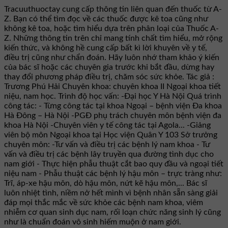
Tracuuthuoctay cung cấp thông tin liên quan đến thuốc từ A-
Z. Bạn có thể tìm đọc về các thuốc được kê toa cũng như
không kê toa, hoặc tìm hiểu dựa trên phân loại của Thuốc A-
Z. Những thông tin trên chỉ mang tính chất tìm hiểu, mở rộng
kiến thức, và không hề cung cấp bất kì lời khuyên về y tế,
điều trị cũng như chẩn đoán. Hãy luôn nhớ tham khảo ý kiến
của bác sĩ hoặc các chuyên gia trước khi bắt đầu, dừng hay
thay đổi phương pháp điều trị, chăm sóc sức khỏe. Tác giả :
Trương Phú Hải Chuyên khoa: chuyên khoa II Ngoại khoa tiết
niệu, nam học. Trình độ học vấn: -Đại học Y Hà Nội Quá trình
công tác: - Từng công tác tại khoa Ngoại – bệnh viện Đa khoa
Hà Đông – Hà Nội -PGĐ phụ trách chuyên môn bệnh viện đa
khoa Hà Nội -Chuyên viên y tế công tác tại Agola... -Giảng
viên bộ môn Ngoại khoa tại Học viện Quân Y 103 Sở trưởng
chuyên môn: -Tư vấn và điều trị các bệnh lý nam khoa - Tư
vấn và điều trị các bệnh lây truyền qua đường tình dục cho
nam giới - Thực hiện phẫu thuật cắt bao quy đầu và ngoại tiết
niệu nam - Phẫu thuật các bệnh lý hậu môn – trực tràng như:
Trĩ, áp-xe hậu môn, dò hậu môn, nứt kẽ hậu môn,... Bác sĩ
luôn nhiệt tình, niềm nở hết mình vì bệnh nhân sẵn sàng giải
đáp mọi thắc mắc về sức khỏe các bệnh nam khoa, viêm
nhiễm cơ quan sinh dục nam, rối loạn chức năng sinh lý cũng
như là chuẩn đoán vô sinh hiếm muộn ở nam giới.