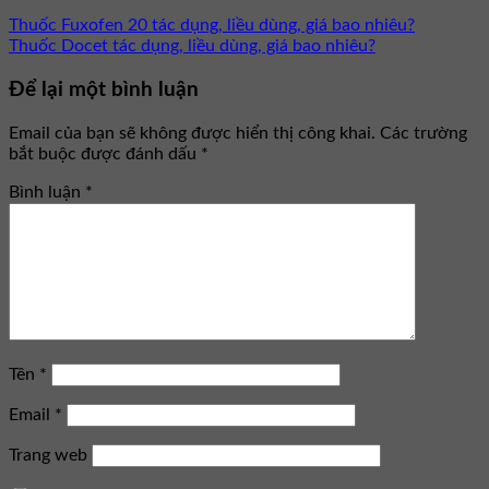
Thuốc Fuxofen 20 tác dụng, liều dùng, giá bao nhiêu?
Thuốc Docet tác dụng, liều dùng, giá bao nhiêu?
Để lại một bình luận
Email của bạn sẽ không được hiển thị công khai.
Các trường
bắt buộc được đánh dấu
*
Bình luận
*
Tên
*
Email
*
Trang web