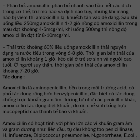
– Phân bố: amoxicillin phân bố nhanh vào hầu hết các dịch
trong cơ thể, trừ mô não và dịch não tuỷ, nhưng khi màng
não bị viêm thì amoxicillin lại khuếch tán vào dễ dàng. Sau khi
uống liều 250mg amoxicillin 1-2 giờ nồng độ amoxicillin trong
máu đạt khoảng 4-5mcg/ml, khi uống 500mg thì nồng độ
amoxicillin đạt từ 8-10mcg/ml.
– Thải trừ: khoảng 60% liều uống amoxicillin thải nguyên
dạng ra nước tiểu trong vòng 6-8 giờ. Thời gian bán thải của
amoxicillin khoảng 1 giờ, kéo dài ở trẻ sơ sinh và người cao
tuổi. Ở người suy thận, thời gian bán thải của amoxicillin
khoảng 7-20 giờ.
Tác dụng :
Amoxicillin là aminopenicillin, bền trong môi trường acid, có
phổ tác dụng rộng hơn benzylpenicillin, đặc biệt có tác dụng
chống trực khuẩn gram âm. Tương tự như các penicillin khác,
amoxicillin tác dụng diệt khuẩn, do ức chế sinh tổng hợp
mucopeptid của thành tế bào vi khuẩn.
Amoxicillin có hoạt tính với phần lớn các vi khuẩn gram âm
và gram dương như: liên cầu, tụ cầu không tạo penicillinase,
H. influenzae, Diplococcus pneumoniae, N.gonorrheae, E.coli,