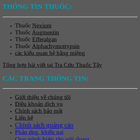
THÔNG TIN THUỐC:
Thuốc
Nexium
Thuốc
Augmentin
Thuốc
Efferalgan
Thuốc
Alphachymotrypsin
các kiểu quan hệ bằng miệng
Tổng hợp bài viết tại Tra Cứu Thuốc Tây
CÁC TRANG THÔNG TIN:
Giới thiệu về chúng tôi
Điều khoản dịch vụ
Chính sách bảo mật
Liên hệ
Chính sách quảng cáo
Phản ứng, khiếu nại
Quy trình biên tập nội dung