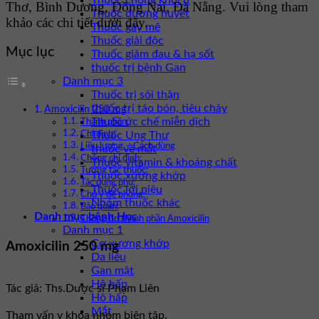
Thuốc chống khối u
Thơ, Bình Dương, Đồng Nai, Đà Nẵng. Vui lòng tham
Thuốc đường huyết
khảo các chi tiết dưới đây.
Thuốc gây mê
Thuốc giải độc
Mục lục
Thuốc giảm đau & hạ sốt
thuốc trị bệnh Gan
Danh mục 3
Thuốc trị sỏi thận
thuốc trị táo bón, tiêu chảy
Amoxicilin 250 mg
Thuốc ức chế miễn dịch
Thành phần:
Thuốc Ung Thư
Chỉ định:
Liều lượng – Cách dùng
thuốc về mắt
Chống chỉ định:
Thuốc vitamin & khoáng chất
Tương tác thuốc:
Thuốc xương khớp
Tác dụng phụ:
Thuốc lợi niệu
Chú ý đề phòng:
Nhóm thuốc khác
Bảo quản:
Danh mục bệnh Học
Thông tin thành phần Amoxicilin
Danh mục 1
Cơ xương khớp
Amoxicilin 250 mg
Da liễu
Gan mật
Hô hấp
Tác giả: Ths.Dược sĩ Phạm Liên
Hô hấp
Mắt
Tham vấn y khoa nhóm biên tập.