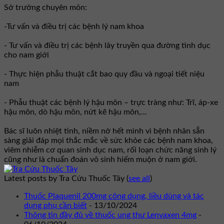
Sở trưởng chuyên môn:
-Tư vấn và điều trị các bệnh lý nam khoa
- Tư vấn và điều trị các bệnh lây truyền qua đường tình dục
cho nam giới
- Thực hiện phẫu thuật cắt bao quy đầu và ngoại tiết niệu
nam
- Phẫu thuật các bệnh lý hậu môn – trực tràng như: Trĩ, áp-xe
hậu môn, dò hậu môn, nứt kẽ hậu môn,...
Bác sĩ luôn nhiệt tình, niềm nở hết mình vì bệnh nhân sẵn
sàng giải đáp mọi thắc mắc về sức khỏe các bệnh nam khoa,
viêm nhiễm cơ quan sinh dục nam, rối loạn chức năng sinh lý
cũng như là chuẩn đoán vô sinh hiếm muộn ở nam giới.
Latest posts by Tra Cứu Thuốc Tây
(
see all
)
Thuốc Plaquenil 200mg công dụng, liều dùng và tác
dụng phụ cần biết
- 13/10/2024
Thông tin đầy đủ về thuốc ung thư Lenvaxen 4mg
-