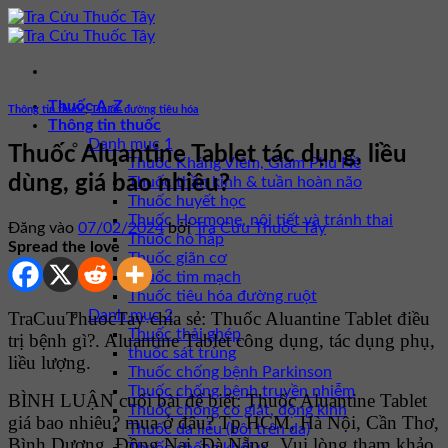
Bỏ
qua
nội
dung
Thuốc A-Z
Thông tin thuốc
,
Thuốc đường tiêu hóa
Thông tin thuốc
Danh mục 1
Thuốc Aluantine Tablet tác dụng, liều
Thuốc Kháng Viêm, Giảm Phù Nề
dùng, giá bao nhiêu?
Thuốc thần kinh & tuần hoàn não
Thuốc huyết học
Thuốc Hormone, nội tiết và tránh thai
Đăng vào
07/02/2024
bởi
Tra Cứu Thuốc Tây
Thuốc hô hấp
Spread the love
Thuốc giãn cơ
Thuốc tim mạch
Thuốc tiêu hóa đường ruột
Danh mục 2
TraCuuThuocTay chia sẻ: Thuốc Aluantine Tablet điều
Thuốc thải ghép
trị bệnh gì?. Aluantine Tablet công dụng, tác dụng phụ,
thuốc sát trùng
liều lượng.
Thuốc chống bệnh Parkinson
Thuốc chống bệnh truyền nhiễm
BÌNH LUẬN cuối bài để biết: Thuốc Aluantine Tablet
Thuốc chống co giật, động kinh
giá bao nhiêu? mua ở đâu? Tp HCM, Hà Nội, Cần Thơ,
Thuốc da liễu (bôi trên da)
Bình Dương, Đồng Nai, Đà Nẵng. Vui lòng tham khảo