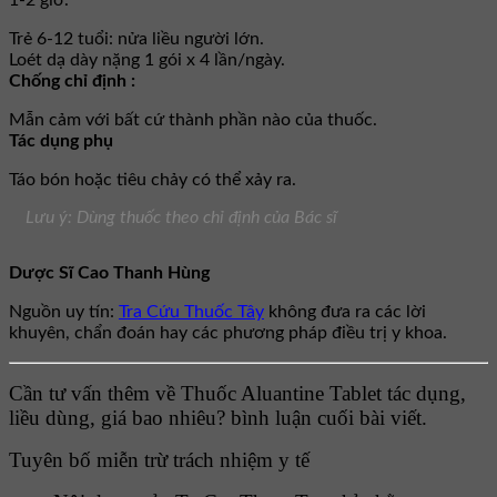
1-2 giờ.
Trẻ 6-12 tuổi: nửa liều người lớn.
Loét dạ dày nặng 1 gói x 4 lần/ngày.
Chống chỉ định :
Mẫn cảm với bất cứ thành phần nào của thuốc.
Tác dụng phụ
Táo bón hoặc tiêu chảy có thể xảy ra.
Lưu ý: Dùng thuốc theo chỉ định của Bác sĩ
Dược Sĩ Cao Thanh Hùng
Nguồn uy tín:
Tra Cứu Thuốc Tây
không đưa ra các lời
khuyên, chẩn đoán hay các phương pháp điều trị y khoa.
Cần tư vấn thêm về Thuốc Aluantine Tablet tác dụng,
liều dùng, giá bao nhiêu? bình luận cuối bài viết.
Tuyên bố miễn trừ trách nhiệm y tế