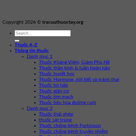
Copyright 2026 ©
tracuuthuoctay.org
Thuốc A-Z
Thông tin thuốc
Danh mục 1
Thuốc Kháng Viêm, Giảm Phù Nề
Thuốc thần kinh & tuần hoàn não
Thuốc huyết học
Thuốc Hormone, nội tiết và tránh thai
Thuốc hô hấp
Thuốc giãn cơ
Thuốc tim mạch
Thuốc tiêu hóa đường ruột
Danh mục 2
Thuốc thải ghép
thuốc sát trùng
Thuốc chống bệnh Parkinson
Thuốc chống bệnh truyền nhiễm