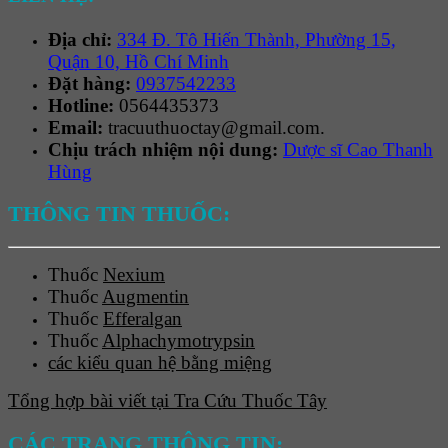
Địa chỉ:
334 Đ. Tô Hiến Thành, Phường 15,
Quận 10, Hồ Chí Minh
Đặt hàng:
0937542233
Hotline:
0564435373
Email:
tracuuthuoctay@gmail.com.
Chịu trách nhiệm nội dung:
Dược sĩ Cao Thanh
Hùng
THÔNG TIN THUỐC:
Thuốc
Nexium
Thuốc
Augmentin
Thuốc
Efferalgan
Thuốc
Alphachymotrypsin
các kiểu quan hệ bằng miệng
Tổng hợp bài viết tại Tra Cứu Thuốc Tây
CÁC TRANG THÔNG TIN: