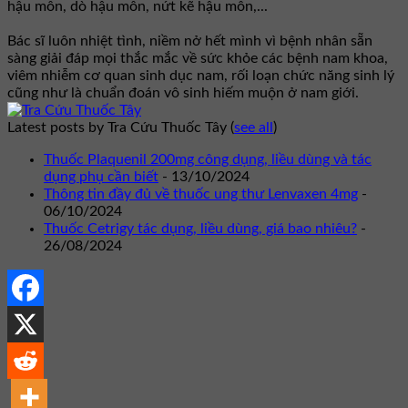
hậu môn, dò hậu môn, nứt kẽ hậu môn,...
Bác sĩ luôn nhiệt tình, niềm nở hết mình vì bệnh nhân sẵn
sàng giải đáp mọi thắc mắc về sức khỏe các bệnh nam khoa,
viêm nhiễm cơ quan sinh dục nam, rối loạn chức năng sinh lý
cũng như là chuẩn đoán vô sinh hiếm muộn ở nam giới.
Latest posts by Tra Cứu Thuốc Tây
(
see all
)
Thuốc Plaquenil 200mg công dụng, liều dùng và tác
dụng phụ cần biết
- 13/10/2024
Thông tin đầy đủ về thuốc ung thư Lenvaxen 4mg
-
06/10/2024
Thuốc Cetrigy tác dụng, liều dùng, giá bao nhiêu?
-
26/08/2024