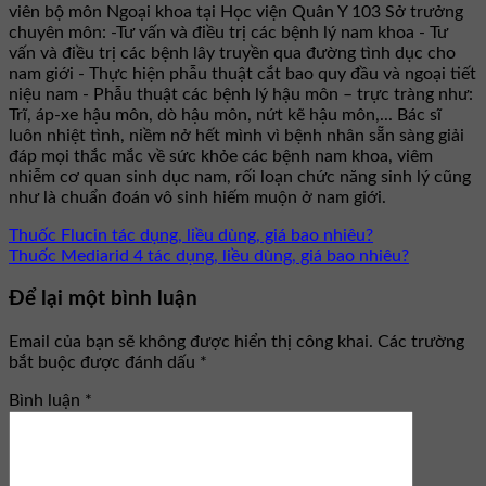
viên bộ môn Ngoại khoa tại Học viện Quân Y 103 Sở trưởng
chuyên môn: -Tư vấn và điều trị các bệnh lý nam khoa - Tư
vấn và điều trị các bệnh lây truyền qua đường tình dục cho
nam giới - Thực hiện phẫu thuật cắt bao quy đầu và ngoại tiết
niệu nam - Phẫu thuật các bệnh lý hậu môn – trực tràng như:
Trĩ, áp-xe hậu môn, dò hậu môn, nứt kẽ hậu môn,... Bác sĩ
luôn nhiệt tình, niềm nở hết mình vì bệnh nhân sẵn sàng giải
đáp mọi thắc mắc về sức khỏe các bệnh nam khoa, viêm
nhiễm cơ quan sinh dục nam, rối loạn chức năng sinh lý cũng
như là chuẩn đoán vô sinh hiếm muộn ở nam giới.
Thuốc Flucin tác dụng, liều dùng, giá bao nhiêu?
Thuốc Mediarid 4 tác dụng, liều dùng, giá bao nhiêu?
Để lại một bình luận
Email của bạn sẽ không được hiển thị công khai.
Các trường
bắt buộc được đánh dấu
*
Bình luận
*