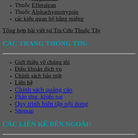
Thuốc
Efferalgan
Thuốc
Alphachymotrypsin
các kiểu quan hệ bằng miệng
Tổng hợp bài viết tại Tra Cứu Thuốc Tây
CÁC TRANG THÔNG TIN:
Giới thiệu về chúng tôi
Điều khoản dịch vụ
Chính sách bảo mật
Liên hệ
Chính sách quảng cáo
Phản ứng, khiếu nại
Quy trình biên tập nội dung
Sitemap
CÁC LIÊN KẾ BÊN NGOÀI: