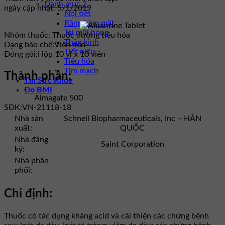
Danh mục 2
ngày cập nhật: 5/1/2019
Nội tiết
Răng hàm mặt
Tai mũi họng
Nhóm thuốc:
Thuốc đường tiêu hóa
Thần kinh
Dạng bào chế:
Viên nén
Tiết niệu
Đóng gói:
Hộp 10 vỉ x 10 viên
Tiêu hóa
Tim mạch
Thành phần:
Tin Sức Khỏe
Đo BMI
Almagate 500
SĐK:
VN-21118-18
Nhà sản
Schnell Biopharmaceuticals, Inc – HÀN
xuất:
QUỐC
Nhà đăng
Saint Corporation
ký:
Nhà phân
phối:
Chỉ định:
Thuốc có tác dụng kháng acid và cải thiện các chứng bệnh