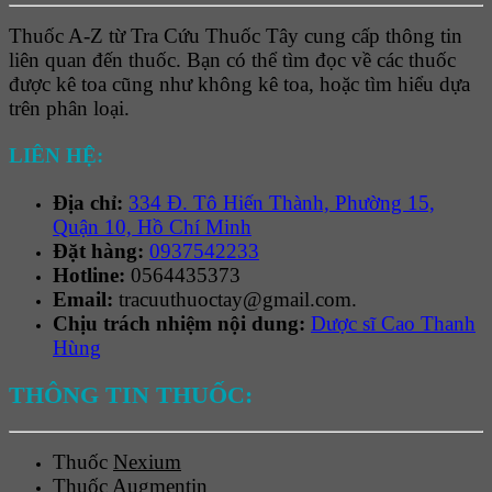
Thuốc A-Z từ Tra Cứu Thuốc Tây cung cấp thông tin
liên quan đến thuốc. Bạn có thể tìm đọc về các thuốc
được kê toa cũng như không kê toa, hoặc tìm hiểu dựa
trên phân loại.
LIÊN HỆ:
Địa chỉ:
334 Đ. Tô Hiến Thành, Phường 15,
Quận 10, Hồ Chí Minh
Đặt hàng:
0937542233
Hotline:
0564435373
Email:
tracuuthuoctay@gmail.com.
Chịu trách nhiệm nội dung:
Dược sĩ Cao Thanh
Hùng
THÔNG TIN THUỐC:
Thuốc
Nexium
Thuốc
Augmentin