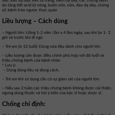
sau: loét dạ dày, loét tá tràng; viêm dạ dày; các chứng bệnh
do tăng tiết acid (ợ nóng, buồn nôn, nôn, đau dạ dày, chứng
ợ); bệnh trào ngược thực quản
Liều lượng – Cách dùng
– Người lớn: Uống 1-2 viên /lần x 4 lần/ngày, sau khi ăn 1- 2
giờ và trước khi đi ngủ
– Trẻ em (6-12 tuổi): Dùng nửa liều dành cho người lớn
– Liều lượng cần được điều chỉnh phù hợp với độ tuổi và
triệu chứng bệnh của bệnh nhân
* Lưu ý:
– Dùng đúng liều và đúng cách.
– Trẻ em khi sử dụng cần có sự giám sát của người lớn.
– Nếu sau 2 tuần các triệu chứng bệnh không được cải thiện,
ngưng dùng thuốc và hỏi ý kiến của bác sĩ hoặc dược sĩ.
Chống chỉ định: