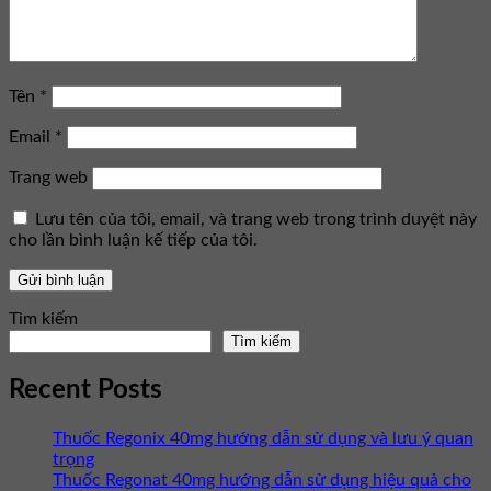
Tên
*
Email
*
Trang web
Lưu tên của tôi, email, và trang web trong trình duyệt này
cho lần bình luận kế tiếp của tôi.
Tìm kiếm
Tìm kiếm
Recent Posts
Thuốc Regonix 40mg hướng dẫn sử dụng và lưu ý quan
trọng
Thuốc Regonat 40mg hướng dẫn sử dụng hiệu quả cho