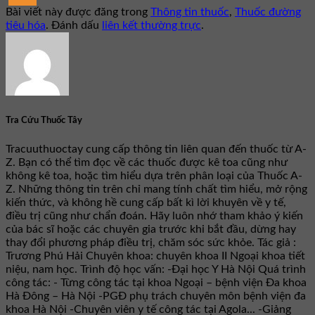
Bài viết này được đăng trong
Thông tin thuốc
,
Thuốc đường
tiêu hóa
. Đánh dấu
liên kết thường trực
.
Tra Cứu Thuốc Tây
Tracuuthuoctay cung cấp thông tin liên quan đến thuốc từ A-
Z. Bạn có thể tìm đọc về các thuốc được kê toa cũng như
không kê toa, hoặc tìm hiểu dựa trên phân loại của Thuốc A-
Z. Những thông tin trên chỉ mang tính chất tìm hiểu, mở rộng
kiến thức, và không hề cung cấp bất kì lời khuyên về y tế,
điều trị cũng như chẩn đoán. Hãy luôn nhớ tham khảo ý kiến
của bác sĩ hoặc các chuyên gia trước khi bắt đầu, dừng hay
thay đổi phương pháp điều trị, chăm sóc sức khỏe. Tác giả :
Trương Phú Hải Chuyên khoa: chuyên khoa II Ngoại khoa tiết
niệu, nam học. Trình độ học vấn: -Đại học Y Hà Nội Quá trình
công tác: - Từng công tác tại khoa Ngoại – bệnh viện Đa khoa
Hà Đông – Hà Nội -PGĐ phụ trách chuyên môn bệnh viện đa
khoa Hà Nội -Chuyên viên y tế công tác tại Agola... -Giảng