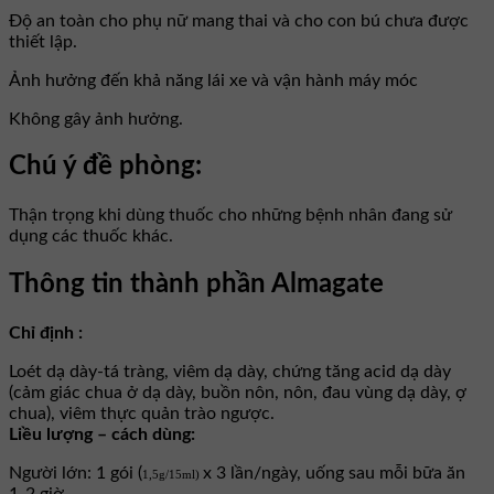
Độ an toàn cho phụ nữ mang thai và cho con bú chưa được
thiết lập.
Ảnh hưởng đến khả năng lái xe và vận hành máy móc
Không gây ảnh hưởng.
Chú ý đề phòng:
Thận trọng khi dùng thuốc cho những bệnh nhân đang sử
dụng các thuốc khác.
Thông tin thành phần Almagate
Chỉ định :
Loét dạ dày-tá tràng, viêm dạ dày, chứng tăng acid dạ dày
(cảm giác chua ở dạ dày, buồn nôn, nôn, đau vùng dạ dày, ợ
chua), viêm thực quản trào ngược.
Liều lượng – cách dùng:
Người lớn: 1 gói (
x 3 lần/ngày, uống sau mỗi bữa ăn
1,5g/15ml)