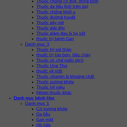
Thuốc chống co giật, động kinh
Thuốc da liễu (bôi trên da)
Thuốc chống khối u
Thuốc đường huyết
Thuốc gây mê
Thuốc giải độc
Thuốc giảm đau & hạ sốt
thuốc trị bệnh Gan
Danh mục 3
Thuốc trị sỏi thận
thuốc trị táo bón, tiêu chảy
Thuốc ức chế miễn dịch
Thuốc Ung Thư
thuốc về mắt
Thuốc vitamin & khoáng chất
Thuốc xương khớp
Thuốc lợi niệu
Nhóm thuốc khác
Danh mục bệnh Học
Danh mục 1
Cơ xương khớp
Da liễu
Gan mật
Hô hấp