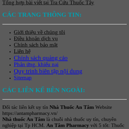
Tổng hợp bài viết tại Tra Cứu Thuốc Tây
CÁC TRANG THÔNG TIN:
Giới thiệu về chúng tôi
Điều khoản dịch vụ
Chính sách bảo mật
Liên hệ
Chính sách quảng cáo
Phản ứng, khiếu nại
Quy trình biên tập nội dung
Sitemap
CÁC LIÊN KẾ BÊN NGOÀI:
Đối tác liên kết uy tín
Nhà Thuốc An Tâm
Website
https://antampharmacy.vn/
Nhà thuốc An Tâm
là chuỗi nhà thuốc uy tín, chuyên
nghiệp tại Tp HCM.
An Tâm Pharmacy
với 5 tốt: Thuốc