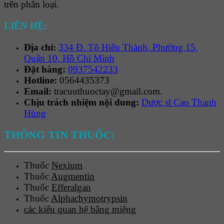
trên phân loại.
LIÊN HỆ:
Địa chỉ:
334 Đ. Tô Hiến Thành, Phường 15,
Quận 10, Hồ Chí Minh
Đặt hàng:
0937542233
Hotline:
0564435373
Email:
tracuuthuoctay@gmail.com.
Chịu trách nhiệm nội dung:
Dược sĩ Cao Thanh
Hùng
THÔNG TIN THUỐC:
Thuốc
Nexium
Thuốc
Augmentin
Thuốc
Efferalgan
Thuốc
Alphachymotrypsin
các kiểu quan hệ bằng miệng