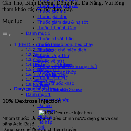
Thuốc chống khối u
Cần Thơ, Bình Dương, Đồng Nai, Đà Nẵng. Vui lòng
Thuốc đường huyết
tham khảo các chi tiết dưới đây.
Thuốc gây mê
Thuốc giải độc
Mục lục
Thuốc giảm đau & hạ sốt
thuốc trị bệnh Gan
Danh mục 3
Thuốc trị sỏi thận
thuốc trị táo bón, tiêu chảy
10% Dextrose Injection
Thuốc ức chế miễn dịch
Thành phần:
Thuốc Ung Thư
Tác dụng :
Chỉ định :
thuốc về mắt
Liều lượng – cách dùng:
Thuốc vitamin & khoáng chất
Chống chỉ định :
Thuốc xương khớp
Thận trọng lúc dùng :
Thuốc lợi niệu
Tác dụng phụ
Nhóm thuốc khác
Bảo quản:
Danh mục bệnh Học
Thông tin thành phần Glucose
Danh mục 1
Cơ xương khớp
10% Dextrose Injection
Da liễu
Gan mật
Hô hấp
Nhóm thuốc:
Dung dịch điều chỉnh nước điện giải và cân
Hô hấp
bằng Acid-Base
Mắt
Dạng bào chế:
Dung dịch tiêm truyền