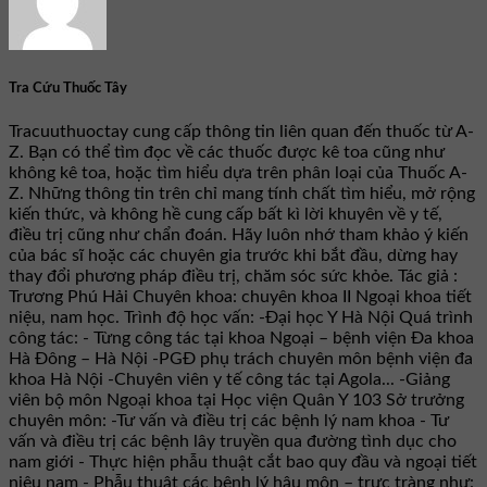
Tra Cứu Thuốc Tây
Tracuuthuoctay cung cấp thông tin liên quan đến thuốc từ A-
Z. Bạn có thể tìm đọc về các thuốc được kê toa cũng như
không kê toa, hoặc tìm hiểu dựa trên phân loại của Thuốc A-
Z. Những thông tin trên chỉ mang tính chất tìm hiểu, mở rộng
kiến thức, và không hề cung cấp bất kì lời khuyên về y tế,
điều trị cũng như chẩn đoán. Hãy luôn nhớ tham khảo ý kiến
của bác sĩ hoặc các chuyên gia trước khi bắt đầu, dừng hay
thay đổi phương pháp điều trị, chăm sóc sức khỏe. Tác giả :
Trương Phú Hải Chuyên khoa: chuyên khoa II Ngoại khoa tiết
niệu, nam học. Trình độ học vấn: -Đại học Y Hà Nội Quá trình
công tác: - Từng công tác tại khoa Ngoại – bệnh viện Đa khoa
Hà Đông – Hà Nội -PGĐ phụ trách chuyên môn bệnh viện đa
khoa Hà Nội -Chuyên viên y tế công tác tại Agola... -Giảng
viên bộ môn Ngoại khoa tại Học viện Quân Y 103 Sở trưởng
chuyên môn: -Tư vấn và điều trị các bệnh lý nam khoa - Tư
vấn và điều trị các bệnh lây truyền qua đường tình dục cho
nam giới - Thực hiện phẫu thuật cắt bao quy đầu và ngoại tiết
niệu nam - Phẫu thuật các bệnh lý hậu môn – trực tràng như: