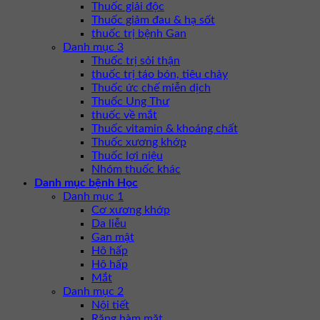
Thuốc giải độc
Thuốc giảm đau & hạ sốt
thuốc trị bệnh Gan
Danh mục 3
Thuốc trị sỏi thận
thuốc trị táo bón, tiêu chảy
Thuốc ức chế miễn dịch
Thuốc Ung Thư
thuốc về mắt
Thuốc vitamin & khoáng chất
Thuốc xương khớp
Thuốc lợi niệu
Nhóm thuốc khác
Danh mục bệnh Học
Danh mục 1
Cơ xương khớp
Da liễu
Gan mật
Hô hấp
Hô hấp
Mắt
Danh mục 2
Nội tiết
Răng hàm mặt