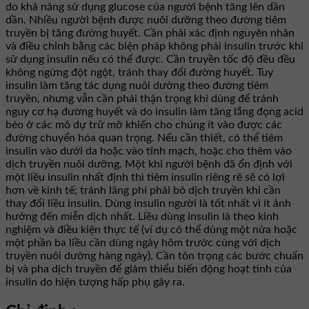
do khả năng sử dụng glucose của người bệnh tăng lên dần
dần. Nhiều người bệnh được nuôi dưỡng theo đường tiêm
truyền bị tăng đường huyết. Cần phải xác định nguyên nhân
và điều chỉnh bằng các biện pháp không phải insulin trước khi
sử dụng insulin nếu có thể được. Cần truyền tốc độ đều đều
không ngừng đột ngột, tránh thay đổi đường huyết. Tuy
insulin làm tăng tác dụng nuôi dưỡng theo đường tiêm
truyền, nhưng vẫn cần phải thận trọng khi dùng để tránh
nguy cơ hạ đường huyết và do insulin làm tăng lắng đọng acid
béo ở các mô dự trữ mỡ khiến cho chúng ít vào được các
đường chuyển hóa quan trọng. Nếu cần thiết, có thể tiêm
insulin vào dưới da hoặc vào tĩnh mạch, hoặc cho thêm vào
dịch truyền nuôi dưỡng. Một khi người bệnh đã ổn định với
một liều insulin nhất định thì tiêm insulin riêng rẽ sẽ có lợi
hơn về kinh tế; tránh lãng phí phải bỏ dịch truyền khi cần
thay đổi liều insulin. Dùng insulin người là tốt nhất vì ít ảnh
hưởng đến miễn dịch nhất. Liều dùng insulin là theo kinh
nghiệm và điều kiện thực tế (ví dụ có thể dùng một nửa hoặc
một phần ba liều cần dùng ngày hôm trước cùng với dịch
truyền nuôi dưỡng hàng ngày). Cần tôn trọng các bước chuẩn
bị và pha dịch truyền để giảm thiểu biến động hoạt tính của
insulin do hiện tượng hấp phụ gây ra.