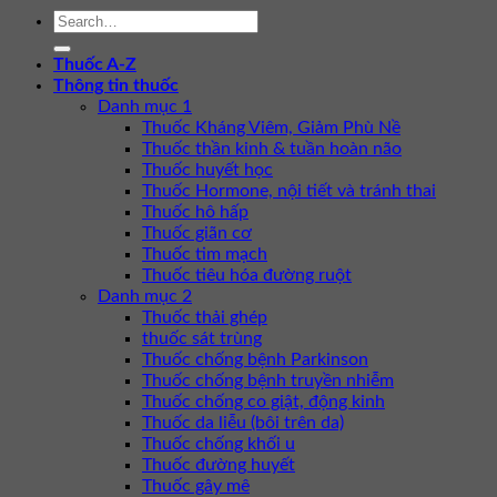
Thuốc A-Z
Thông tin thuốc
Danh mục 1
Thuốc Kháng Viêm, Giảm Phù Nề
Thuốc thần kinh & tuần hoàn não
Thuốc huyết học
Thuốc Hormone, nội tiết và tránh thai
Thuốc hô hấp
Thuốc giãn cơ
Thuốc tim mạch
Thuốc tiêu hóa đường ruột
Danh mục 2
Thuốc thải ghép
thuốc sát trùng
Thuốc chống bệnh Parkinson
Thuốc chống bệnh truyền nhiễm
Thuốc chống co giật, động kinh
Thuốc da liễu (bôi trên da)
Thuốc chống khối u
Thuốc đường huyết
Thuốc gây mê