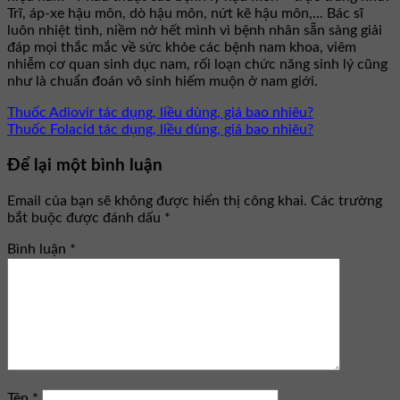
Trĩ, áp-xe hậu môn, dò hậu môn, nứt kẽ hậu môn,... Bác sĩ
luôn nhiệt tình, niềm nở hết mình vì bệnh nhân sẵn sàng giải
đáp mọi thắc mắc về sức khỏe các bệnh nam khoa, viêm
nhiễm cơ quan sinh dục nam, rối loạn chức năng sinh lý cũng
như là chuẩn đoán vô sinh hiếm muộn ở nam giới.
Thuốc Adiovir tác dụng, liều dùng, giá bao nhiêu?
Thuốc Folacid tác dụng, liều dùng, giá bao nhiêu?
Để lại một bình luận
Email của bạn sẽ không được hiển thị công khai.
Các trường
bắt buộc được đánh dấu
*
Bình luận
*
Tên
*