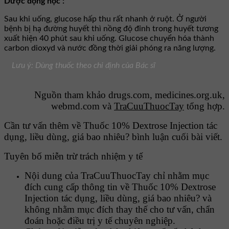
Dược động học :
Sau khi uống, glucose hấp thu rất nhanh ở ruột. Ở người
bệnh bị hạ đường huyết thì nồng độ đỉnh trong huyết tương
xuất hiện 40 phút sau khi uống. Glucose chuyển hóa thành
carbon dioxyd và nước đồng thời giải phóng ra năng lượng.
Lưu ý: Dùng thuốc theo chỉ định của Bác sĩ
Nguồn tham khảo drugs.com, medicines.org.uk,
webmd.com và
TraCuuThuocTay
tổng hợp.
Cần tư vấn thêm về Thuốc 10% Dextrose Injection tác
dụng, liều dùng, giá bao nhiêu? bình luận cuối bài viết.
Tuyên bố miễn trừ trách nhiệm y tế
Nội dung của TraCuuThuocTay chỉ nhằm mục
đích cung cấp thông tin về Thuốc 10% Dextrose
Injection tác dụng, liều dùng, giá bao nhiêu? và
không nhằm mục đích thay thế cho tư vấn, chẩn
đoán hoặc điều trị y tế chuyên nghiệp.