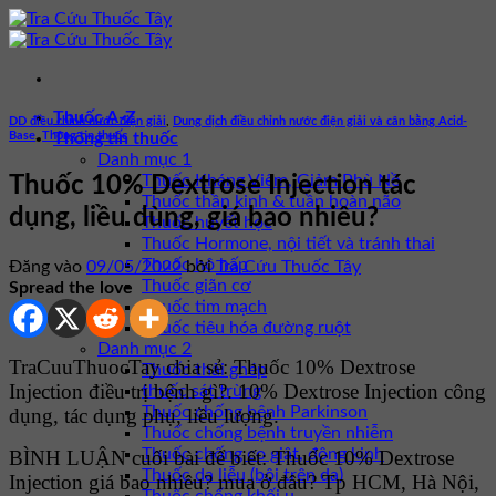
Bỏ
qua
nội
dung
Thuốc A-Z
DD điều chỉnh nước điện giải
,
Dung dịch điều chỉnh nước điện giải và cân bằng Acid-
Base
,
Thông tin thuốc
Thông tin thuốc
Danh mục 1
Thuốc Kháng Viêm, Giảm Phù Nề
Thuốc 10% Dextrose Injection tác
Thuốc thần kinh & tuần hoàn não
dụng, liều dùng, giá bao nhiêu?
Thuốc huyết học
Thuốc Hormone, nội tiết và tránh thai
Thuốc hô hấp
Đăng vào
09/05/2022
bởi
Tra Cứu Thuốc Tây
Thuốc giãn cơ
Spread the love
Thuốc tim mạch
Thuốc tiêu hóa đường ruột
Danh mục 2
TraCuuThuocTay chia sẻ: Thuốc 10% Dextrose
Thuốc thải ghép
Injection điều trị bệnh gì?. 10% Dextrose Injection công
thuốc sát trùng
Thuốc chống bệnh Parkinson
dụng, tác dụng phụ, liều lượng.
Thuốc chống bệnh truyền nhiễm
Thuốc chống co giật, động kinh
BÌNH LUẬN cuối bài để biết: Thuốc 10% Dextrose
Thuốc da liễu (bôi trên da)
Injection giá bao nhiêu? mua ở đâu? Tp HCM, Hà Nội,