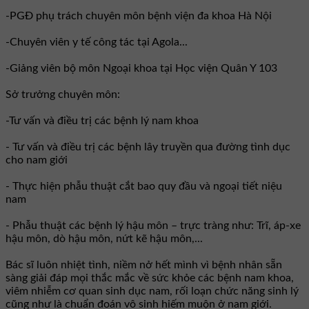
-PGĐ phụ trách chuyên môn bệnh viện đa khoa Hà Nội
-Chuyên viên y tế công tác tại Agola...
-Giảng viên bộ môn Ngoại khoa tại Học viện Quân Y 103
Sở trưởng chuyên môn:
-Tư vấn và điều trị các bệnh lý nam khoa
- Tư vấn và điều trị các bệnh lây truyền qua đường tình dục
cho nam giới
- Thực hiện phẫu thuật cắt bao quy đầu và ngoại tiết niệu
nam
- Phẫu thuật các bệnh lý hậu môn – trực tràng như: Trĩ, áp-xe
hậu môn, dò hậu môn, nứt kẽ hậu môn,...
Bác sĩ luôn nhiệt tình, niềm nở hết mình vì bệnh nhân sẵn
sàng giải đáp mọi thắc mắc về sức khỏe các bệnh nam khoa,
viêm nhiễm cơ quan sinh dục nam, rối loạn chức năng sinh lý
cũng như là chuẩn đoán vô sinh hiếm muộn ở nam giới.