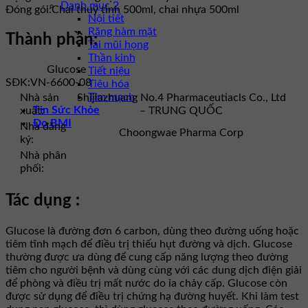
Danh mục 2
Đóng gói:
Chai thuỷ tinh 500ml, chai nhựa 500ml
Nội tiết
Răng hàm mặt
Thành phần:
Tai mũi họng
Thần kinh
Glucose
Tiết niệu
SĐK:
VN-6600-08
Tiêu hóa
Tim mạch
Nhà sản
Shijiazhuang No.4 Pharmaceutiacls Co., Ltd
Tin Sức Khỏe
xuất:
– TRUNG QUỐC
Đo BMI
Nhà đăng
Choongwae Pharma Corp
ký:
Nhà phân
phối:
Tác dụng :
Glucose là đường đơn 6 carbon, dùng theo đường uống hoặc
tiêm tĩnh mạch để điều trị thiếu hụt đường và dịch. Glucose
thường được ưa dùng để cung cấp năng lượng theo đường
tiêm cho người bệnh và dùng cùng với các dung dịch điện giải
để phòng và điều trị mất nước do ỉa chảy cấp. Glucose còn
được sử dụng để điều trị chứng hạ đường huyết. Khi làm test