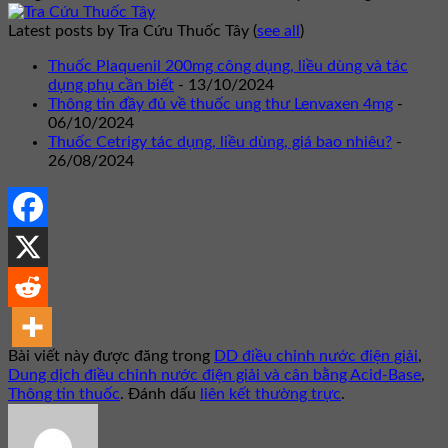
Latest posts by Tra Cứu Thuốc Tây
(
see all
)
Thuốc Plaquenil 200mg công dụng, liều dùng và tác
dụng phụ cần biết
- 13/10/2024
Thông tin đầy đủ về thuốc ung thư Lenvaxen 4mg
-
06/10/2024
Thuốc Cetrigy tác dụng, liều dùng, giá bao nhiêu?
-
26/08/2024
Bài viết này được đăng trong
DD điều chỉnh nước điện giải
,
Dung dịch điều chỉnh nước điện giải và cân bằng Acid-Base
,
Thông tin thuốc
. Đánh dấu
liên kết thường trực
.