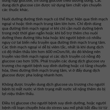
dung nạp glucose, thì dùng glucose theo đường uống. Các
dung dịch glucose còn được sử dụng làm chất vận chuyển
các thuốc khác.
Nuôi dưỡng đường tĩnh mạch có thể thực hiện qua tĩnh mạch
ngoại vi hoặc tĩnh mạch trung tâm lớn hơn. Chỉ định dùng
qua đường tĩnh mạch ngoại vi khi chỉ cần nuôi dưỡng bệnh
trong một thời gian ngắn hoặc khi bổ trợ thêm cho nuôi
dưỡng theo đường tiêu hóa hoặc khi người bệnh có nhiều
nguy cơ tai biến nếu truyền qua đường tĩnh mạch trung tâm.
Các tĩnh mạch ngoại vi dễ bị viêm tắc, nhất là khi dung dịch
có độ thẩm thấu lớn hơn 600 mOsm/lít, do đó không nên
truyền vào tĩnh mạch ngoại vi các dịch truyền có nồng độ
glucose cao hơn 10%. Phải truyền các dung dịch glucose ưu
trương cho người bệnh suy dinh dưỡng hoặc có tăng chuyển
hóa, theo đường tĩnh mạch trung tâm, vì ở đấy dung dịch
glucose được pha loãng nhanh hơn.
Không được truyền dung dịch glucose ưu trương cho người
bệnh bị mất nước vì tình trạng mất nước sẽ nặng thêm do bị
lợi niệu thẩm thấu.
Điều trị glucose cho người bệnh suy dinh dưỡng, hoặc người
bệnh rối loạn chuyển hóa do stress sau mổ phải bắt đầu từ từ