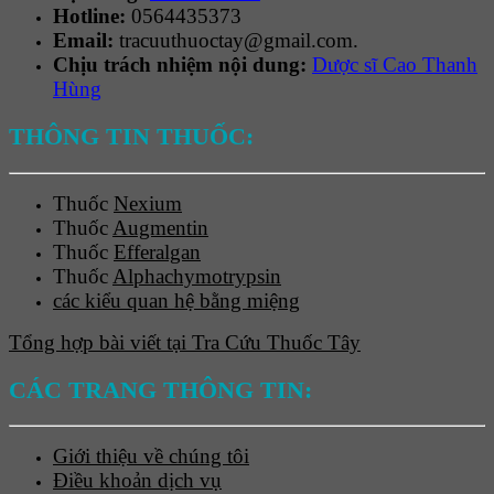
Hotline:
0564435373
Email:
tracuuthuoctay@gmail.com.
Chịu trách nhiệm nội dung:
Dược sĩ Cao Thanh
Hùng
THÔNG TIN THUỐC:
Thuốc
Nexium
Thuốc
Augmentin
Thuốc
Efferalgan
Thuốc
Alphachymotrypsin
các kiểu quan hệ bằng miệng
Tổng hợp bài viết tại Tra Cứu Thuốc Tây
CÁC TRANG THÔNG TIN:
Giới thiệu về chúng tôi
Điều khoản dịch vụ